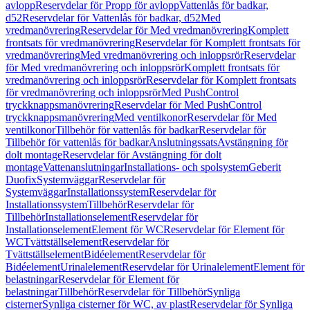
avlopp
Reservdelar för Propp för avlopp
Vattenlås för badkar,
d52
Reservdelar för Vattenlås för badkar, d52
Med
vredmanövrering
Reservdelar för Med vredmanövrering
Komplett
frontsats för vredmanövrering
Reservdelar för Komplett frontsats för
vredmanövrering
Med vredmanövrering och inloppsrör
Reservdelar
för Med vredmanövrering och inloppsrör
Komplett frontsats för
vredmanövrering och inloppsrör
Reservdelar för Komplett frontsats
för vredmanövrering och inloppsrör
Med PushControl
tryckknappsmanövrering
Reservdelar för Med PushControl
tryckknappsmanövrering
Med ventilkonor
Reservdelar för Med
ventilkonor
Tillbehör för vattenlås för badkar
Reservdelar för
Tillbehör för vattenlås för badkar
Anslutningssats
Avstängning för
dolt montage
Reservdelar för Avstängning för dolt
montage
Vattenanslutningar
Installations- och spolsystem
Geberit
Duofix
Systemväggar
Reservdelar för
Systemväggar
Installationssystem
Reservdelar för
Installationssystem
Tillbehör
Reservdelar för
Tillbehör
Installationselement
Reservdelar för
Installationselement
Element för WC
Reservdelar för Element för
WC
Tvättställselement
Reservdelar för
Tvättställselement
Bidéelement
Reservdelar för
Bidéelement
Urinalelement
Reservdelar för Urinalelement
Element för
belastningar
Reservdelar för Element för
belastningar
Tillbehör
Reservdelar för Tillbehör
Synliga
cisterner
Synliga cisterner för WC, av plast
Reservdelar för Synliga