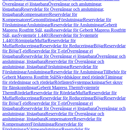
Övergångar ej löstagbara
Övergångar och anslutningar,
löstagbara
Reservdelar för Övergångar och anslutningar,
löstagbara
Kompensatorer
Reservdelar för
Kompensatorer
Genomföringar
Förslutningar
Reservdelar för
Förslutningar
Anslutningar
Reservdelar för Anslutningar
Geberit
Mapress Rostfritt Stål, gas
Reservdelar för Geberit Mapress Rostfritt
Stål, gas
Systemrör 1.4401
Reservdelar för Systemrör
1.4401
Rörnipplar
Muffar
Reservdelar för
Muffar
Reduceringar
Reservdelar för Reduceringar
Böjar
Reservdelar
för Böjar
T-rör
Reservdelar för T-rör
Övergångar ej
löstagbara
Reservdelar för Övergångar ej löstagbara
Övergångar och
anslutningar, löstagbara
Reservdelar för Övergångar och
anslutningar, löstagbara
Förslutningar
Reservdelar för
Förslutningar
Anslutningar
Reservdelar för Anslutningar
Tillbehör för
Geberit Mapress Rostfritt Stål
Skyddskåpor med rörände
Tätningar
för rörledningar och rördelar
Rörfästen
Systempackningar
Set skruv
för flänskopplingar
Geberit Mapress Therm
Systemrör
Therm
Rördelar
Reservdelar för Rördelar
Muffar
Reservdelar för
Muffar
Reduceringar
Reservdelar för Reduceringar
Böjar
Reservdelar
för Böjar
T-rör
Reservdelar för T-rör
Övergångar ej
löstagbara
Reservdelar för Övergångar ej löstagbara
Övergångar och
anslutningar, löstagbara
Reservdelar för Övergångar och
anslutningar, löstagbara
Kompensatorer
Reservdelar för
Kompensatorer
Förslutningar
Reservdelar för
Förslutningar
Värmeanslutningar
Reservdelar för