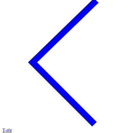
T-rör