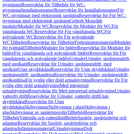
styrningar
Reservdelar för Tillbehör för WC-
styrningar
Installationssatser
Reservdelar för Installationssatser
För
WC-styrningar med elektronisk spolning
Reservdelar för För WC-
styrningar med elektronisk spolning
Geberit Monolith
moduler
Moduler för WC
Reservdelar för Moduler för WC
För
vägghängda WC
Reservdelar för För vägghängda WC
För
golvstående WC
Reservdelar för För golvstående
WC
Tillbehör
Reservdelar för Tillbehör
Förbrukningsmaterial
Moduler
för tvättställ
Tillbehör
Moduler för bidéer
Reservdelar för Moduler för
bidéer
För vägghängda och golvstående bidéer
Reservdelar för För
vägghängda och golvstående bidéer
Urinaler
Urinaler, spolningsdrift,
med spolkant
Reservdelar för Urinaler, spolningsdrift, med
spolkant
Utan skyddskåpa
Reservdelar för Utan skyddskåpa
Urinaler,
spolningsdrift, spolkantlösa
Reservdelar för Urinaler, spolningsdrift,
spolkantlösa
För synlig eller dold urinalstyrning
Reservdelar för För
synlig eller dold urinalstyrning
Med integrerad
urinalstyrning
Reservdelar för Med integrerad urinalstyrning
Urinaler,
vattenfri drift
Reservdelar för Urinaler, vattenfri drift
Utan
skyddskåpa
Reservdelar för Utan
skyddskåpa
Skiljeväggar
Skiljeväggar i plast
Skiljeväggar i
glas
Skiljeväggar av sanitetsporslin
Tillbehör
Reservdelar för
Tillbehör
Vattenlås och vattenlåstillbehör
Spolrör, spolrörsböjar och
adaptrar
Reservdelar för Spolrör, spolrörsböjar och
adaptrar
Infästningsmaterial
Urinalstyrningar
Dolt
montage
Reservdelar för Dolt montage
Med elektronisk spolning,