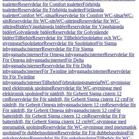
toaletter
Reservdelar för Comfort toaletter
Förhöjda
toaletter
Reservdelar för Förhöjda toaletter
Förlängda
toaletter
Comfort WC-sitsar
Reservdelar för Comfort WC-sitsar
WC-
sits
Reservdelar för WC-sits
WC-sittring
Reservdelar för WC-
sittring
Bidéer
Vägghängda bidéer
Reservdelar för Vägghängda
bidéer
Golvstående bidéer
Reservdelar för Golvstående
bidéer
Tillbehör
Reservdelar för Tillbehör
Spolplattor och WC-
styrningar
Spolplattor
Reservdelar för Spolplattor
För Sigma
inbyggnadscisterner
Reservdelar för För Sigma
inbyggnadscisterner
För Omega inbyggnadscisterner
Reservdelar för
För Omega inbyggnadscisterner
För Delta
inbyggnadscisterner
Reservdelar för För Delta
inbyggnadscisterner
För Twinline inbyggnadscisterner
Reservdelar
för För Twinline
inbyggnadscisterner
Tillbehör
Förbrukningsmaterial
WC-styrningar
med elektronisk spolning
Reservdelar för WC-styrningar med
elektronisk spolning
För nätdrift, för Geberit Sigma cistern 12
cm
Reservdelar för För nätdrift, för Geberit Sigma cistern 12 cm
För
nätdrift, för Geberit Omega inbyggnadscistern 12 cm
Reservdelar för
För nätdrift, för Geberit Omega inbyggnadscistern 12 cm
För
batteridrift, för Geberit Sigma cistern 12 cm
Reservdelar för För
batteridrift, för Geberit Sigma cistern 12 cm
WC-styrningar med
pneumatisk spolning
Reservdelar för WC-styrningar med pneumatisk
spolning
För dubbelspolning
Reservdelar för För dubbelspolning
För
enkelspolning
Reservdelar för För enkelspolning
Tillbehör för WC-