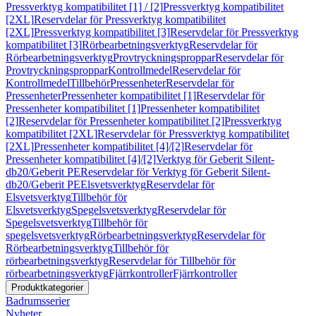
Pressverktyg kompatibilitet [1] / [2]
Pressverktyg kompatibilitet
[2XL]
Reservdelar för Pressverktyg kompatibilitet
[2XL]
Pressverktyg kompatibilitet [3]
Reservdelar för Pressverktyg
kompatibilitet [3]
Rörbearbetningsverktyg
Reservdelar för
Rörbearbetningsverktyg
Provtryckningsproppar
Reservdelar för
Provtryckningsproppar
Kontrollmedel
Reservdelar för
Kontrollmedel
Tillbehör
Pressenheter
Reservdelar för
Pressenheter
Pressenheter kompatibilitet [1]
Reservdelar för
Pressenheter kompatibilitet [1]
Pressenheter kompatibilitet
[2]
Reservdelar för Pressenheter kompatibilitet [2]
Pressverktyg
kompatibilitet [2XL]
Reservdelar för Pressverktyg kompatibilitet
[2XL]
Pressenheter kompatibilitet [4]/[2]
Reservdelar för
Pressenheter kompatibilitet [4]/[2]
Verktyg för Geberit Silent-
db20/Geberit PE
Reservdelar för Verktyg för Geberit Silent-
db20/Geberit PE
Elsvetsverktyg
Reservdelar för
Elsvetsverktyg
Tillbehör för
Elsvetsverktyg
Spegelsvetsverktyg
Reservdelar för
Spegelsvetsverktyg
Tillbehör för
spegelsvetsverktyg
Rörbearbetningsverktyg
Reservdelar för
Rörbearbetningsverktyg
Tillbehör för
rörbearbetningsverktyg
Reservdelar för Tillbehör för
rörbearbetningsverktyg
Fjärrkontroller
Fjärrkontroller
Produktkategorier
Badrumsserier
Nyheter