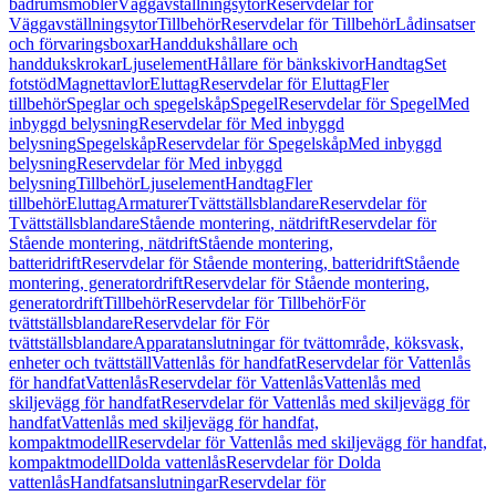
badrumsmöbler
Väggavställningsytor
Reservdelar för
Väggavställningsytor
Tillbehör
Reservdelar för Tillbehör
Lådinsatser
och förvaringsboxar
Handdukshållare och
handdukskrokar
Ljuselement
Hållare för bänkskivor
Handtag
Set
fotstöd
Magnettavlor
Eluttag
Reservdelar för Eluttag
Fler
tillbehör
Speglar och spegelskåp
Spegel
Reservdelar för Spegel
Med
inbyggd belysning
Reservdelar för Med inbyggd
belysning
Spegelskåp
Reservdelar för Spegelskåp
Med inbyggd
belysning
Reservdelar för Med inbyggd
belysning
Tillbehör
Ljuselement
Handtag
Fler
tillbehör
Eluttag
Armaturer
Tvättställsblandare
Reservdelar för
Tvättställsblandare
Stående montering, nätdrift
Reservdelar för
Stående montering, nätdrift
Stående montering,
batteridrift
Reservdelar för Stående montering, batteridrift
Stående
montering, generatordrift
Reservdelar för Stående montering,
generatordrift
Tillbehör
Reservdelar för Tillbehör
För
tvättställsblandare
Reservdelar för För
tvättställsblandare
Apparatanslutningar för tvättområde, köksvask,
enheter och tvättställ
Vattenlås för handfat
Reservdelar för Vattenlås
för handfat
Vattenlås
Reservdelar för Vattenlås
Vattenlås med
skiljevägg för handfat
Reservdelar för Vattenlås med skiljevägg för
handfat
Vattenlås med skiljevägg för handfat,
kompaktmodell
Reservdelar för Vattenlås med skiljevägg för handfat,
kompaktmodell
Dolda vattenlås
Reservdelar för Dolda
vattenlås
Handfatsanslutningar
Reservdelar för