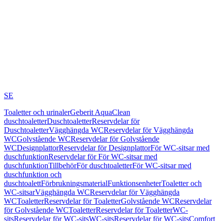
SE
Toaletter och urinaler
Geberit AquaClean
duschtoaletter
Duschtoaletter
Reservdelar för
Duschtoaletter
Vägghängda WC
Reservdelar för Vägghängda
WC
Golvstående WC
Reservdelar för Golvstående
WC
Designplattor
Reservdelar för Designplattor
För WC-sitsar med
duschfunktion
Reservdelar för För WC-sitsar med
duschfunktion
Tillbehör
För duschtoaletter
För WC-sitsar med
duschfunktion och
duschtoalett
Förbrukningsmaterial
Funktionsenheter
Toaletter och
WC-sitsar
Vägghängda WC
Reservdelar för Vägghängda
WC
Toaletter
Reservdelar för Toaletter
Golvstående WC
Reservdelar
för Golvstående WC
Toaletter
Reservdelar för Toaletter
WC-
sits
Reservdelar för WC-sits
WC-sits
Reservdelar för WC-sits
Comfort