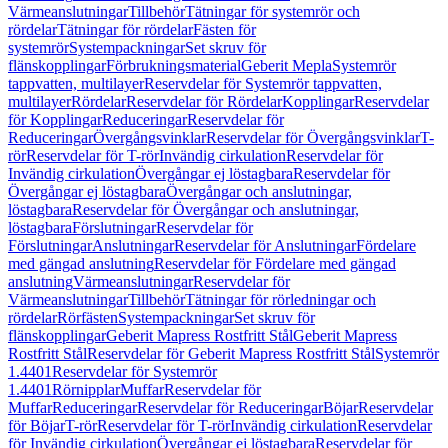
Värmeanslutningar
Tillbehör
Tätningar för systemrör och
rördelar
Tätningar för rördelar
Fästen för
systemrör
Systempackningar
Set skruv för
flänskopplingar
Förbrukningsmaterial
Geberit Mepla
Systemrör
tappvatten, multilayer
Reservdelar för Systemrör tappvatten,
multilayer
Rördelar
Reservdelar för Rördelar
Kopplingar
Reservdelar
för Kopplingar
Reduceringar
Reservdelar för
Reduceringar
Övergångsvinklar
Reservdelar för Övergångsvinklar
T-
rör
Reservdelar för T-rör
Invändig cirkulation
Reservdelar för
Invändig cirkulation
Övergångar ej löstagbara
Reservdelar för
Övergångar ej löstagbara
Övergångar och anslutningar,
löstagbara
Reservdelar för Övergångar och anslutningar,
löstagbara
Förslutningar
Reservdelar för
Förslutningar
Anslutningar
Reservdelar för Anslutningar
Fördelare
med gängad anslutning
Reservdelar för Fördelare med gängad
anslutning
Värmeanslutningar
Reservdelar för
Värmeanslutningar
Tillbehör
Tätningar för rörledningar och
rördelar
Rörfästen
Systempackningar
Set skruv för
flänskopplingar
Geberit Mapress Rostfritt Stål
Geberit Mapress
Rostfritt Stål
Reservdelar för Geberit Mapress Rostfritt Stål
Systemrör
1.4401
Reservdelar för Systemrör
1.4401
Rörnipplar
Muffar
Reservdelar för
Muffar
Reduceringar
Reservdelar för Reduceringar
Böjar
Reservdelar
för Böjar
T-rör
Reservdelar för T-rör
Invändig cirkulation
Reservdelar
för Invändig cirkulation
Övergångar ej löstagbara
Reservdelar för