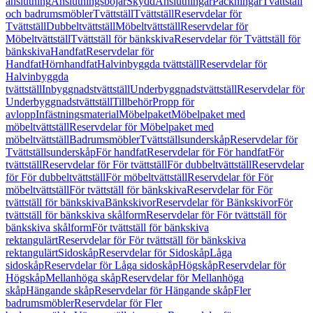
anslutning
Anslutningsböjar
Skydd
Anslutningar
Packningar
Tvättställ
och badrumsmöbler
Tvättställ
Tvättställ
Reservdelar för
Tvättställ
Dubbeltvättställ
Möbeltvättställ
Reservdelar för
Möbeltvättställ
Tvättställ för bänkskiva
Reservdelar för Tvättställ för
bänkskiva
Handfat
Reservdelar för
Handfat
Hörnhandfat
Halvinbyggda tvättställ
Reservdelar för
Halvinbyggda
tvättställ
Inbyggnadstvättställ
Underbyggnadstvättställ
Reservdelar för
Underbyggnadstvättställ
Tillbehör
Propp för
avlopp
Infästningsmaterial
Möbelpaket
Möbelpaket med
möbeltvättställ
Reservdelar för Möbelpaket med
möbeltvättställ
Badrumsmöbler
Tvättställsunderskåp
Reservdelar för
Tvättställsunderskåp
För handfat
Reservdelar för För handfat
För
tvättställ
Reservdelar för För tvättställ
För dubbeltvättställ
Reservdelar
för För dubbeltvättställ
För möbeltvättställ
Reservdelar för För
möbeltvättställ
För tvättställ för bänkskiva
Reservdelar för För
tvättställ för bänkskiva
Bänkskivor
Reservdelar för Bänkskivor
För
tvättställ för bänkskiva skålform
Reservdelar för För tvättställ för
bänkskiva skålform
För tvättställ för bänkskiva
rektangulärt
Reservdelar för För tvättställ för bänkskiva
rektangulärt
Sidoskåp
Reservdelar för Sidoskåp
Låga
sidoskåp
Reservdelar för Låga sidoskåp
Högskåp
Reservdelar för
Högskåp
Mellanhöga skåp
Reservdelar för Mellanhöga
skåp
Hängande skåp
Reservdelar för Hängande skåp
Fler
badrumsmöbler
Reservdelar för Fler