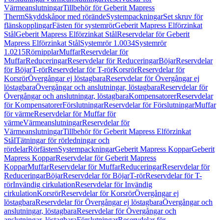
Värmeanslutningar
Tillbehör för Geberit Mapress
Therm
Skyddskåpor med rörände
Systempackningar
Set skruv för
flänskopplingar
Fästen för systemrör
Geberit Mapress Elförzinkat
Stål
Geberit Mapress Elförzinkat Stål
Reservdelar för Geberit
Mapress Elförzinkat Stål
Systemrör 1.0034
Systemrör
1.0215
Rörnipplar
Muffar
Reservdelar för
Muffar
Reduceringar
Reservdelar för Reduceringar
Böjar
Reservdelar
för Böjar
T-rör
Reservdelar för T-rör
Korsrör
Reservdelar för
Korsrör
Övergångar ej löstagbara
Reservdelar för Övergångar ej
löstagbara
Övergångar och anslutningar, löstagbara
Reservdelar för
Övergångar och anslutningar, löstagbara
Kompensatorer
Reservdelar
för Kompensatorer
Förslutningar
Reservdelar för Förslutningar
Muffar
för värme
Reservdelar för Muffar för
värme
Värmeanslutningar
Reservdelar för
Värmeanslutningar
Tillbehör för Geberit Mapress Elförzinkat
Stål
Tätningar för rörledningar och
rördelar
Rörfästen
Systempackningar
Geberit Mapress Koppar
Geberit
Mapress Koppar
Reservdelar för Geberit Mapress
Koppar
Muffar
Reservdelar för Muffar
Reduceringar
Reservdelar för
Reduceringar
Böjar
Reservdelar för Böjar
T-rör
Reservdelar för T-
rör
Invändig cirkulation
Reservdelar för Invändig
cirkulation
Korsrör
Reservdelar för Korsrör
Övergångar ej
löstagbara
Reservdelar för Övergångar ej löstagbara
Övergångar och
anslutningar, löstagbara
Reservdelar för Övergångar och
anslutningar, löstagbara
Förslutningar
Reservdelar för