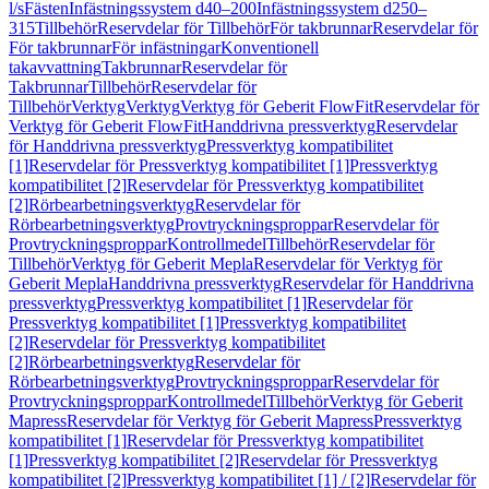
l/s
Fästen
Infästningssystem d40–200
Infästningssystem d250–
315
Tillbehör
Reservdelar för Tillbehör
För takbrunnar
Reservdelar för
För takbrunnar
För infästningar
Konventionell
takavvattning
Takbrunnar
Reservdelar för
Takbrunnar
Tillbehör
Reservdelar för
Tillbehör
Verktyg
Verktyg
Verktyg för Geberit FlowFit
Reservdelar för
Verktyg för Geberit FlowFit
Handdrivna pressverktyg
Reservdelar
för Handdrivna pressverktyg
Pressverktyg kompatibilitet
[1]
Reservdelar för Pressverktyg kompatibilitet [1]
Pressverktyg
kompatibilitet [2]
Reservdelar för Pressverktyg kompatibilitet
[2]
Rörbearbetningsverktyg
Reservdelar för
Rörbearbetningsverktyg
Provtryckningsproppar
Reservdelar för
Provtryckningsproppar
Kontrollmedel
Tillbehör
Reservdelar för
Tillbehör
Verktyg för Geberit Mepla
Reservdelar för Verktyg för
Geberit Mepla
Handdrivna pressverktyg
Reservdelar för Handdrivna
pressverktyg
Pressverktyg kompatibilitet [1]
Reservdelar för
Pressverktyg kompatibilitet [1]
Pressverktyg kompatibilitet
[2]
Reservdelar för Pressverktyg kompatibilitet
[2]
Rörbearbetningsverktyg
Reservdelar för
Rörbearbetningsverktyg
Provtryckningsproppar
Reservdelar för
Provtryckningsproppar
Kontrollmedel
Tillbehör
Verktyg för Geberit
Mapress
Reservdelar för Verktyg för Geberit Mapress
Pressverktyg
kompatibilitet [1]
Reservdelar för Pressverktyg kompatibilitet
[1]
Pressverktyg kompatibilitet [2]
Reservdelar för Pressverktyg
kompatibilitet [2]
Pressverktyg kompatibilitet [1] / [2]
Reservdelar för