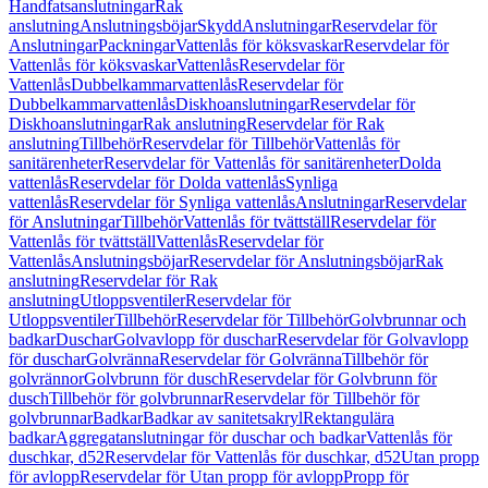
Handfatsanslutningar
Rak
anslutning
Anslutningsböjar
Skydd
Anslutningar
Reservdelar för
Anslutningar
Packningar
Vattenlås för köksvaskar
Reservdelar för
Vattenlås för köksvaskar
Vattenlås
Reservdelar för
Vattenlås
Dubbelkammarvattenlås
Reservdelar för
Dubbelkammarvattenlås
Diskhoanslutningar
Reservdelar för
Diskhoanslutningar
Rak anslutning
Reservdelar för Rak
anslutning
Tillbehör
Reservdelar för Tillbehör
Vattenlås för
sanitärenheter
Reservdelar för Vattenlås för sanitärenheter
Dolda
vattenlås
Reservdelar för Dolda vattenlås
Synliga
vattenlås
Reservdelar för Synliga vattenlås
Anslutningar
Reservdelar
för Anslutningar
Tillbehör
Vattenlås för tvättställ
Reservdelar för
Vattenlås för tvättställ
Vattenlås
Reservdelar för
Vattenlås
Anslutningsböjar
Reservdelar för Anslutningsböjar
Rak
anslutning
Reservdelar för Rak
anslutning
Utloppsventiler
Reservdelar för
Utloppsventiler
Tillbehör
Reservdelar för Tillbehör
Golvbrunnar och
badkar
Duschar
Golvavlopp för duschar
Reservdelar för Golvavlopp
för duschar
Golvränna
Reservdelar för Golvränna
Tillbehör för
golvrännor
Golvbrunn för dusch
Reservdelar för Golvbrunn för
dusch
Tillbehör för golvbrunnar
Reservdelar för Tillbehör för
golvbrunnar
Badkar
Badkar av sanitetsakryl
Rektangulära
badkar
Aggregatanslutningar för duschar och badkar
Vattenlås för
duschkar, d52
Reservdelar för Vattenlås för duschkar, d52
Utan propp
för avlopp
Reservdelar för Utan propp för avlopp
Propp för