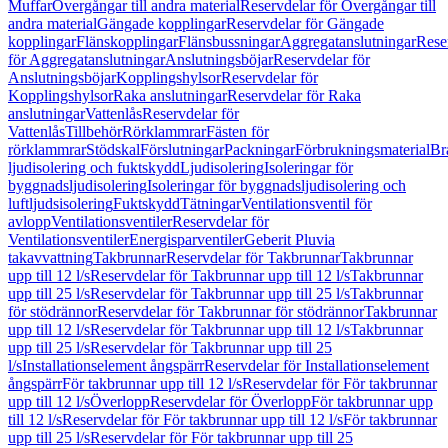
Muffar
Övergångar till andra material
Reservdelar för Övergångar till
andra material
Gängade kopplingar
Reservdelar för Gängade
kopplingar
Flänskopplingar
Flänsbussningar
Aggregatanslutningar
Rese
för Aggregatanslutningar
Anslutningsböjar
Reservdelar för
Anslutningsböjar
Kopplingshylsor
Reservdelar för
Kopplingshylsor
Raka anslutningar
Reservdelar för Raka
anslutningar
Vattenlås
Reservdelar för
Vattenlås
Tillbehör
Rörklammrar
Fästen för
rörklammrar
Stödskal
Förslutningar
Packningar
Förbrukningsmaterial
Br
ljudisolering och fuktskydd
Ljudisolering
Isoleringar för
byggnadsljudisolering
Isoleringar för byggnadsljudisolering och
luftljudsisolering
Fuktskydd
Tätningar
Ventilationsventil för
avlopp
Ventilationsventiler
Reservdelar för
Ventilationsventiler
Energisparventiler
Geberit Pluvia
takavvattning
Takbrunnar
Reservdelar för Takbrunnar
Takbrunnar
upp till 12 l/s
Reservdelar för Takbrunnar upp till 12 l/s
Takbrunnar
upp till 25 l/s
Reservdelar för Takbrunnar upp till 25 l/s
Takbrunnar
för stödrännor
Reservdelar för Takbrunnar för stödrännor
Takbrunnar
upp till 12 l/s
Reservdelar för Takbrunnar upp till 12 l/s
Takbrunnar
upp till 25 l/s
Reservdelar för Takbrunnar upp till 25
l/s
Installationselement ångspärr
Reservdelar för Installationselement
ångspärr
För takbrunnar upp till 12 l/s
Reservdelar för För takbrunnar
upp till 12 l/s
Överlopp
Reservdelar för Överlopp
För takbrunnar upp
till 12 l/s
Reservdelar för För takbrunnar upp till 12 l/s
För takbrunnar
upp till 25 l/s
Reservdelar för För takbrunnar upp till 25