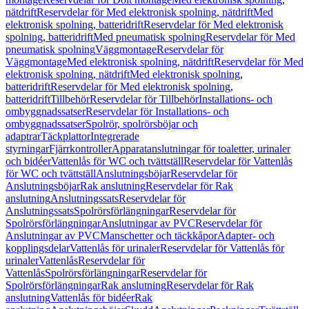
nätdrift
Reservdelar för Med elektronisk spolning, nätdrift
Med
elektronisk spolning, batteridrift
Reservdelar för Med elektronisk
spolning, batteridrift
Med pneumatisk spolning
Reservdelar för Med
pneumatisk spolning
Väggmontage
Reservdelar för
Väggmontage
Med elektronisk spolning, nätdrift
Reservdelar för Med
elektronisk spolning, nätdrift
Med elektronisk spolning,
batteridrift
Reservdelar för Med elektronisk spolning,
batteridrift
Tillbehör
Reservdelar för Tillbehör
Installations- och
ombyggnadssatser
Reservdelar för Installations- och
ombyggnadssatser
Spolrör, spolrörsböjar och
adaptrar
Täckplattor
Integrerade
styrningar
Fjärrkontroller
Apparatanslutningar för toaletter, urinaler
och bidéer
Vattenlås för WC och tvättställ
Reservdelar för Vattenlås
för WC och tvättställ
Anslutningsböjar
Reservdelar för
Anslutningsböjar
Rak anslutning
Reservdelar för Rak
anslutning
Anslutningssats
Reservdelar för
Anslutningssats
Spolrörsförlängningar
Reservdelar för
Spolrörsförlängningar
Anslutningar av PVC
Reservdelar för
Anslutningar av PVC
Manschetter och täckkåpor
Adapter- och
kopplingsdelar
Vattenlås för urinaler
Reservdelar för Vattenlås för
urinaler
Vattenlås
Reservdelar för
Vattenlås
Spolrörsförlängningar
Reservdelar för
Spolrörsförlängningar
Rak anslutning
Reservdelar för Rak
anslutning
Vattenlås för bidéer
Rak