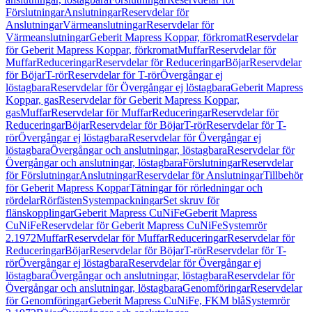
Förslutningar
Anslutningar
Reservdelar för
Anslutningar
Värmeanslutningar
Reservdelar för
Värmeanslutningar
Geberit Mapress Koppar, förkromat
Reservdelar
för Geberit Mapress Koppar, förkromat
Muffar
Reservdelar för
Muffar
Reduceringar
Reservdelar för Reduceringar
Böjar
Reservdelar
för Böjar
T-rör
Reservdelar för T-rör
Övergångar ej
löstagbara
Reservdelar för Övergångar ej löstagbara
Geberit Mapress
Koppar, gas
Reservdelar för Geberit Mapress Koppar,
gas
Muffar
Reservdelar för Muffar
Reduceringar
Reservdelar för
Reduceringar
Böjar
Reservdelar för Böjar
T-rör
Reservdelar för T-
rör
Övergångar ej löstagbara
Reservdelar för Övergångar ej
löstagbara
Övergångar och anslutningar, löstagbara
Reservdelar för
Övergångar och anslutningar, löstagbara
Förslutningar
Reservdelar
för Förslutningar
Anslutningar
Reservdelar för Anslutningar
Tillbehör
för Geberit Mapress Koppar
Tätningar för rörledningar och
rördelar
Rörfästen
Systempackningar
Set skruv för
flänskopplingar
Geberit Mapress CuNiFe
Geberit Mapress
CuNiFe
Reservdelar för Geberit Mapress CuNiFe
Systemrör
2.1972
Muffar
Reservdelar för Muffar
Reduceringar
Reservdelar för
Reduceringar
Böjar
Reservdelar för Böjar
T-rör
Reservdelar för T-
rör
Övergångar ej löstagbara
Reservdelar för Övergångar ej
löstagbara
Övergångar och anslutningar, löstagbara
Reservdelar för
Övergångar och anslutningar, löstagbara
Genomföringar
Reservdelar
för Genomföringar
Geberit Mapress CuNiFe, FKM blå
Systemrör