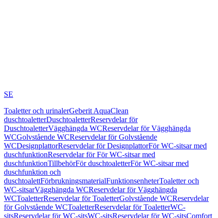
SE
Toaletter och urinaler
Geberit AquaClean
duschtoaletter
Duschtoaletter
Reservdelar för
Duschtoaletter
Vägghängda WC
Reservdelar för Vägghängda
WC
Golvstående WC
Reservdelar för Golvstående
WC
Designplattor
Reservdelar för Designplattor
För WC-sitsar med
duschfunktion
Reservdelar för För WC-sitsar med
duschfunktion
Tillbehör
För duschtoaletter
För WC-sitsar med
duschfunktion och
duschtoalett
Förbrukningsmaterial
Funktionsenheter
Toaletter och
WC-sitsar
Vägghängda WC
Reservdelar för Vägghängda
WC
Toaletter
Reservdelar för Toaletter
Golvstående WC
Reservdelar
för Golvstående WC
Toaletter
Reservdelar för Toaletter
WC-
sits
Reservdelar för WC-sits
WC-sits
Reservdelar för WC-sits
Comfort