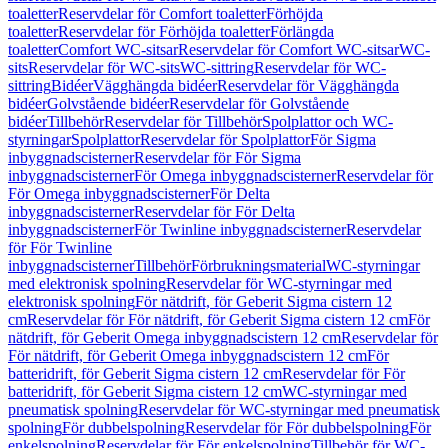
toaletter
Reservdelar för Comfort toaletter
Förhöjda
toaletter
Reservdelar för Förhöjda toaletter
Förlängda
toaletter
Comfort WC-sitsar
Reservdelar för Comfort WC-sitsar
WC-
sits
Reservdelar för WC-sits
WC-sittring
Reservdelar för WC-
sittring
Bidéer
Vägghängda bidéer
Reservdelar för Vägghängda
bidéer
Golvstående bidéer
Reservdelar för Golvstående
bidéer
Tillbehör
Reservdelar för Tillbehör
Spolplattor och WC-
styrningar
Spolplattor
Reservdelar för Spolplattor
För Sigma
inbyggnadscisterner
Reservdelar för För Sigma
inbyggnadscisterner
För Omega inbyggnadscisterner
Reservdelar för
För Omega inbyggnadscisterner
För Delta
inbyggnadscisterner
Reservdelar för För Delta
inbyggnadscisterner
För Twinline inbyggnadscisterner
Reservdelar
för För Twinline
inbyggnadscisterner
Tillbehör
Förbrukningsmaterial
WC-styrningar
med elektronisk spolning
Reservdelar för WC-styrningar med
elektronisk spolning
För nätdrift, för Geberit Sigma cistern 12
cm
Reservdelar för För nätdrift, för Geberit Sigma cistern 12 cm
För
nätdrift, för Geberit Omega inbyggnadscistern 12 cm
Reservdelar för
För nätdrift, för Geberit Omega inbyggnadscistern 12 cm
För
batteridrift, för Geberit Sigma cistern 12 cm
Reservdelar för För
batteridrift, för Geberit Sigma cistern 12 cm
WC-styrningar med
pneumatisk spolning
Reservdelar för WC-styrningar med pneumatisk
spolning
För dubbelspolning
Reservdelar för För dubbelspolning
För
enkelspolning
Reservdelar för För enkelspolning
Tillbehör för WC-