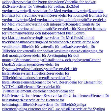
avlopp
Reservdelar för Propp för avlopp
Vattenlås för badkar,
d52
Reservdelar för Vattenlås för badkar, d52
Med
vredmanövrering
Reservdelar för Med vredmanövrering
Komplett
frontsats för vredmanövrering
Reservdelar för Komplett frontsats för
vredmanövrering
Med vredmanövrering och inloppsrör
Reservdelar
för Med vredmanövrering och inloppsrör
Komplett frontsats för
vredmanövrering och inloppsrör
Reservdelar för Komplett frontsats
för vredmanövrering och inloppsrör
Med PushControl
tryckknappsmanövrering
Reservdelar för Med PushControl
tryckknappsmanövrering
Med ventilkonor
Reservdelar för Med
ventilkonor
Tillbehör för vattenlås för badkar
Reservdelar för
Tillbehör för vattenlås för badkar
Anslutningssats
Avstängning för
dolt montage
Reservdelar för Avstängning för dolt
montage
Vattenanslutningar
Installations- och spolsystem
Geberit
Duofix
Systemväggar
Reservdelar för
Systemväggar
Installationssystem
Reservdelar för
Installationssystem
Tillbehör
Reservdelar för
Tillbehör
Installationselement
Reservdelar för
Installationselement
Element för WC
Reservdelar för Element för
WC
Tvättställselement
Reservdelar för
Tvättställselement
Bidéelement
Reservdelar för
Bidéelement
Urinalelement
Reservdelar för Urinalelement
Element för
belastningar
Reservdelar för Element för
belastningar
Tillbehör
Reservdelar för Tillbehör
Synliga
cisterner
Synliga cisterner för WC, av plast
Reservdelar för Synliga