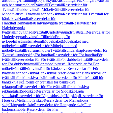
anslutning
Anslutningsböjar
Skydd
Anslutningar
Packningar
Tvättställ
och badrumsmöbler
Tvättställ
Tvättställ
Reservdelar för
Tvättställ
Dubbeltvättställ
Möbeltvättställ
Reservdelar för
Möbeltvättställ
Tvättställ för bänkskiva
Reservdelar för Tvättställ för
bänkskiva
Handfat
Reservdelar för
Handfat
Hörnhandfat
Halvinbyggda tvättställ
Reservdelar för
Halvinbyggda
tvättställ
Inbyggnadstvättställ
Underbyggnadstvättställ
Reservdelar för
Underbyggnadstvättställ
Tillbehör
Propp för
avlopp
Infästningsmaterial
Möbelpaket
Möbelpaket med
möbeltvättställ
Reservdelar för Möbelpaket med
möbeltvättställ
Badrumsmöbler
Tvättställsunderskåp
Reservdelar för
Tvättställsunderskåp
För handfat
Reservdelar för För handfat
För
tvättställ
Reservdelar för För tvättställ
För dubbeltvättställ
Reservdelar
för För dubbeltvättställ
För möbeltvättställ
Reservdelar för För
möbeltvättställ
För tvättställ för bänkskiva
Reservdelar för För
tvättställ för bänkskiva
Bänkskivor
Reservdelar för Bänkskivor
För
tvättställ för bänkskiva skålform
Reservdelar för För tvättställ för
bänkskiva skålform
För tvättställ för bänkskiva
rektangulärt
Reservdelar för För tvättställ för bänkskiva
rektangulärt
Sidoskåp
Reservdelar för Sidoskåp
Låga
sidoskåp
Reservdelar för Låga sidoskåp
Högskåp
Reservdelar för
Högskåp
Mellanhöga skåp
Reservdelar för Mellanhöga
skåp
Hängande skåp
Reservdelar för Hängande skåp
Fler
badrumsmöbler
Reservdelar för Fler