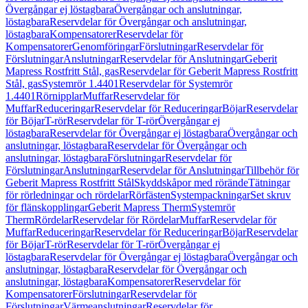
Övergångar ej löstagbara
Övergångar och anslutningar,
löstagbara
Reservdelar för Övergångar och anslutningar,
löstagbara
Kompensatorer
Reservdelar för
Kompensatorer
Genomföringar
Förslutningar
Reservdelar för
Förslutningar
Anslutningar
Reservdelar för Anslutningar
Geberit
Mapress Rostfritt Stål, gas
Reservdelar för Geberit Mapress Rostfritt
Stål, gas
Systemrör 1.4401
Reservdelar för Systemrör
1.4401
Rörnipplar
Muffar
Reservdelar för
Muffar
Reduceringar
Reservdelar för Reduceringar
Böjar
Reservdelar
för Böjar
T-rör
Reservdelar för T-rör
Övergångar ej
löstagbara
Reservdelar för Övergångar ej löstagbara
Övergångar och
anslutningar, löstagbara
Reservdelar för Övergångar och
anslutningar, löstagbara
Förslutningar
Reservdelar för
Förslutningar
Anslutningar
Reservdelar för Anslutningar
Tillbehör för
Geberit Mapress Rostfritt Stål
Skyddskåpor med rörände
Tätningar
för rörledningar och rördelar
Rörfästen
Systempackningar
Set skruv
för flänskopplingar
Geberit Mapress Therm
Systemrör
Therm
Rördelar
Reservdelar för Rördelar
Muffar
Reservdelar för
Muffar
Reduceringar
Reservdelar för Reduceringar
Böjar
Reservdelar
för Böjar
T-rör
Reservdelar för T-rör
Övergångar ej
löstagbara
Reservdelar för Övergångar ej löstagbara
Övergångar och
anslutningar, löstagbara
Reservdelar för Övergångar och
anslutningar, löstagbara
Kompensatorer
Reservdelar för
Kompensatorer
Förslutningar
Reservdelar för
Förslutningar
Värmeanslutningar
Reservdelar för