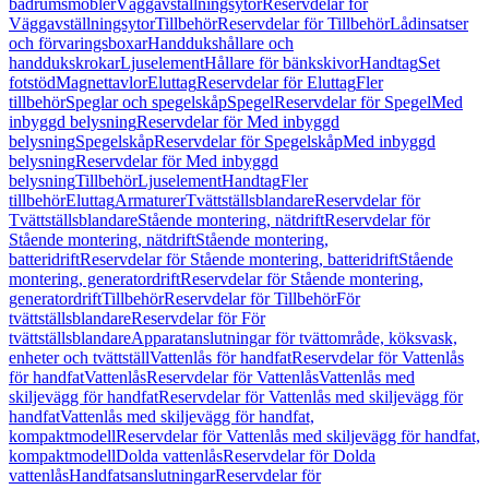
badrumsmöbler
Väggavställningsytor
Reservdelar för
Väggavställningsytor
Tillbehör
Reservdelar för Tillbehör
Lådinsatser
och förvaringsboxar
Handdukshållare och
handdukskrokar
Ljuselement
Hållare för bänkskivor
Handtag
Set
fotstöd
Magnettavlor
Eluttag
Reservdelar för Eluttag
Fler
tillbehör
Speglar och spegelskåp
Spegel
Reservdelar för Spegel
Med
inbyggd belysning
Reservdelar för Med inbyggd
belysning
Spegelskåp
Reservdelar för Spegelskåp
Med inbyggd
belysning
Reservdelar för Med inbyggd
belysning
Tillbehör
Ljuselement
Handtag
Fler
tillbehör
Eluttag
Armaturer
Tvättställsblandare
Reservdelar för
Tvättställsblandare
Stående montering, nätdrift
Reservdelar för
Stående montering, nätdrift
Stående montering,
batteridrift
Reservdelar för Stående montering, batteridrift
Stående
montering, generatordrift
Reservdelar för Stående montering,
generatordrift
Tillbehör
Reservdelar för Tillbehör
För
tvättställsblandare
Reservdelar för För
tvättställsblandare
Apparatanslutningar för tvättområde, köksvask,
enheter och tvättställ
Vattenlås för handfat
Reservdelar för Vattenlås
för handfat
Vattenlås
Reservdelar för Vattenlås
Vattenlås med
skiljevägg för handfat
Reservdelar för Vattenlås med skiljevägg för
handfat
Vattenlås med skiljevägg för handfat,
kompaktmodell
Reservdelar för Vattenlås med skiljevägg för handfat,
kompaktmodell
Dolda vattenlås
Reservdelar för Dolda
vattenlås
Handfatsanslutningar
Reservdelar för