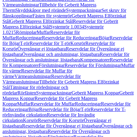
Värmeanslutningar
Tillbehör för Geberit Mapress
Therm
Skyddskåpor med rörände
Systempackningar
Set skruv för
flänskopplingar
Fästen för systemrör
Geberit Mapress Elförzinkat
Stål
Geberit Mapress Elförzinkat Stål
Reservdelar för Geberit
Mapress Elförzinkat Stål
Systemrör 1.0034
Systemrör
1.0215
Rörnipplar
Muffar
Reservdelar för
Muffar
Reduceringar
Reservdelar för Reduceringar
Böjar
Reservdelar
för Böjar
T-rör
Reservdelar för T-rör
Korsrör
Reservdelar för
Korsrör
Övergångar ej löstagbara
Reservdelar för Övergångar ej
löstagbara
Övergångar och anslutningar, löstagbara
Reservdelar för
Övergångar och anslutningar, löstagbara
Kompensatorer
Reservdelar
för Kompensatorer
Förslutningar
Reservdelar för Förslutningar
Muffar
för värme
Reservdelar för Muffar för
värme
Värmeanslutningar
Reservdelar för
Värmeanslutningar
Tillbehör för Geberit Mapress Elförzinkat
Stål
Tätningar för rörledningar och
rördelar
Rörfästen
Systempackningar
Geberit Mapress Koppar
Geberit
Mapress Koppar
Reservdelar för Geberit Mapress
Koppar
Muffar
Reservdelar för Muffar
Reduceringar
Reservdelar för
Reduceringar
Böjar
Reservdelar för Böjar
T-rör
Reservdelar för T-
rör
Invändig cirkulation
Reservdelar för Invändig
cirkulation
Korsrör
Reservdelar för Korsrör
Övergångar ej
löstagbara
Reservdelar för Övergångar ej löstagbara
Övergångar och
anslutningar, löstagbara
Reservdelar för Övergångar och
anslutningar, löstagbara
Förslutningar
Reservdelar för