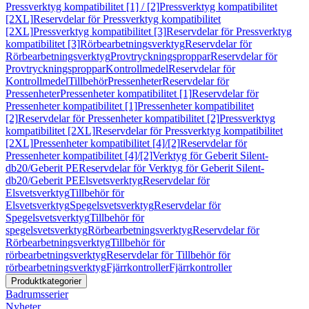
Pressverktyg kompatibilitet [1] / [2]
Pressverktyg kompatibilitet
[2XL]
Reservdelar för Pressverktyg kompatibilitet
[2XL]
Pressverktyg kompatibilitet [3]
Reservdelar för Pressverktyg
kompatibilitet [3]
Rörbearbetningsverktyg
Reservdelar för
Rörbearbetningsverktyg
Provtryckningsproppar
Reservdelar för
Provtryckningsproppar
Kontrollmedel
Reservdelar för
Kontrollmedel
Tillbehör
Pressenheter
Reservdelar för
Pressenheter
Pressenheter kompatibilitet [1]
Reservdelar för
Pressenheter kompatibilitet [1]
Pressenheter kompatibilitet
[2]
Reservdelar för Pressenheter kompatibilitet [2]
Pressverktyg
kompatibilitet [2XL]
Reservdelar för Pressverktyg kompatibilitet
[2XL]
Pressenheter kompatibilitet [4]/[2]
Reservdelar för
Pressenheter kompatibilitet [4]/[2]
Verktyg för Geberit Silent-
db20/Geberit PE
Reservdelar för Verktyg för Geberit Silent-
db20/Geberit PE
Elsvetsverktyg
Reservdelar för
Elsvetsverktyg
Tillbehör för
Elsvetsverktyg
Spegelsvetsverktyg
Reservdelar för
Spegelsvetsverktyg
Tillbehör för
spegelsvetsverktyg
Rörbearbetningsverktyg
Reservdelar för
Rörbearbetningsverktyg
Tillbehör för
rörbearbetningsverktyg
Reservdelar för Tillbehör för
rörbearbetningsverktyg
Fjärrkontroller
Fjärrkontroller
Produktkategorier
Badrumsserier
Nyheter