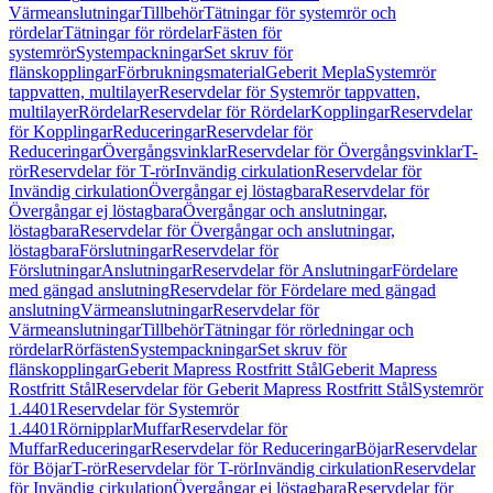
Värmeanslutningar
Tillbehör
Tätningar för systemrör och
rördelar
Tätningar för rördelar
Fästen för
systemrör
Systempackningar
Set skruv för
flänskopplingar
Förbrukningsmaterial
Geberit Mepla
Systemrör
tappvatten, multilayer
Reservdelar för Systemrör tappvatten,
multilayer
Rördelar
Reservdelar för Rördelar
Kopplingar
Reservdelar
för Kopplingar
Reduceringar
Reservdelar för
Reduceringar
Övergångsvinklar
Reservdelar för Övergångsvinklar
T-
rör
Reservdelar för T-rör
Invändig cirkulation
Reservdelar för
Invändig cirkulation
Övergångar ej löstagbara
Reservdelar för
Övergångar ej löstagbara
Övergångar och anslutningar,
löstagbara
Reservdelar för Övergångar och anslutningar,
löstagbara
Förslutningar
Reservdelar för
Förslutningar
Anslutningar
Reservdelar för Anslutningar
Fördelare
med gängad anslutning
Reservdelar för Fördelare med gängad
anslutning
Värmeanslutningar
Reservdelar för
Värmeanslutningar
Tillbehör
Tätningar för rörledningar och
rördelar
Rörfästen
Systempackningar
Set skruv för
flänskopplingar
Geberit Mapress Rostfritt Stål
Geberit Mapress
Rostfritt Stål
Reservdelar för Geberit Mapress Rostfritt Stål
Systemrör
1.4401
Reservdelar för Systemrör
1.4401
Rörnipplar
Muffar
Reservdelar för
Muffar
Reduceringar
Reservdelar för Reduceringar
Böjar
Reservdelar
för Böjar
T-rör
Reservdelar för T-rör
Invändig cirkulation
Reservdelar
för Invändig cirkulation
Övergångar ej löstagbara
Reservdelar för