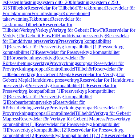
l/s
Fästen
Infästningssystem d40–200
Infästningssystem d250–
315
Tillbehör
Reservdelar för Tillbehör
För takbrunnar
Reservdelar för
För takbrunnar
För infästningar
Konventionell
takavvattning
Takbrunnar
Reservdelar för
Takbrunnar
Tillbehör
Reservdelar för
Tillbehör
Verktyg
Verktyg
Verktyg för Geberit FlowFit
Reservdelar för
Verktyg för Geberit FlowFit
Handdrivna pressverktyg
Reservdelar
för Handdrivna pressverktyg
Pressverktyg kompatibilitet
[1]
Reservdelar för Pressverktyg kompatibilitet [1]
Pressverktyg
kompatibilitet [2]
Reservdelar för Pressverktyg kompatibilitet
[2]
Rörbearbetningsverktyg
Reservdelar för
Rörbearbetningsverktyg
Provtryckningsproppar
Reservdelar för
Provtryckningsproppar
Kontrollmedel
Tillbehör
Reservdelar för
Tillbehör
Verktyg för Geberit Mepla
Reservdelar för Verktyg för
Geberit Mepla
Handdrivna pressverktyg
Reservdelar för Handdrivna
pressverktyg
Pressverktyg kompatibilitet [1]
Reservdelar för
Pressverktyg kompatibilitet [1]
Pressverktyg kompatibilitet
[2]
Reservdelar för Pressverktyg kompatibilitet
[2]
Rörbearbetningsverktyg
Reservdelar för
Rörbearbetningsverktyg
Provtryckningsproppar
Reservdelar för
Provtryckningsproppar
Kontrollmedel
Tillbehör
Verktyg för Geberit
Mapress
Reservdelar för Verktyg för Geberit Mapress
Pressverktyg
kompatibilitet [1]
Reservdelar för Pressverktyg kompatibilitet
[1]
Pressverktyg kompatibilitet [2]
Reservdelar för Pressverktyg
kompatibilitet [2]
Pressverktyg kompatibilitet [1] / [2]
Reservdelar för