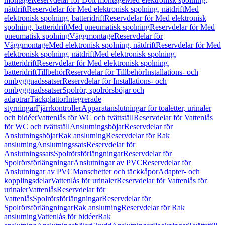
nätdrift
Reservdelar för Med elektronisk spolning, nätdrift
Med
elektronisk spolning, batteridrift
Reservdelar för Med elektronisk
spolning, batteridrift
Med pneumatisk spolning
Reservdelar för Med
pneumatisk spolning
Väggmontage
Reservdelar för
Väggmontage
Med elektronisk spolning, nätdrift
Reservdelar för Med
elektronisk spolning, nätdrift
Med elektronisk spolning,
batteridrift
Reservdelar för Med elektronisk spolning,
batteridrift
Tillbehör
Reservdelar för Tillbehör
Installations- och
ombyggnadssatser
Reservdelar för Installations- och
ombyggnadssatser
Spolrör, spolrörsböjar och
adaptrar
Täckplattor
Integrerade
styrningar
Fjärrkontroller
Apparatanslutningar för toaletter, urinaler
och bidéer
Vattenlås för WC och tvättställ
Reservdelar för Vattenlås
för WC och tvättställ
Anslutningsböjar
Reservdelar för
Anslutningsböjar
Rak anslutning
Reservdelar för Rak
anslutning
Anslutningssats
Reservdelar för
Anslutningssats
Spolrörsförlängningar
Reservdelar för
Spolrörsförlängningar
Anslutningar av PVC
Reservdelar för
Anslutningar av PVC
Manschetter och täckkåpor
Adapter- och
kopplingsdelar
Vattenlås för urinaler
Reservdelar för Vattenlås för
urinaler
Vattenlås
Reservdelar för
Vattenlås
Spolrörsförlängningar
Reservdelar för
Spolrörsförlängningar
Rak anslutning
Reservdelar för Rak
anslutning
Vattenlås för bidéer
Rak