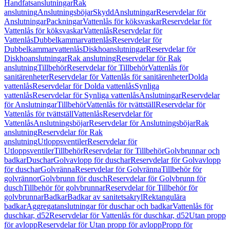
Handfatsanslutningar
Rak
anslutning
Anslutningsböjar
Skydd
Anslutningar
Reservdelar för
Anslutningar
Packningar
Vattenlås för köksvaskar
Reservdelar för
Vattenlås för köksvaskar
Vattenlås
Reservdelar för
Vattenlås
Dubbelkammarvattenlås
Reservdelar för
Dubbelkammarvattenlås
Diskhoanslutningar
Reservdelar för
Diskhoanslutningar
Rak anslutning
Reservdelar för Rak
anslutning
Tillbehör
Reservdelar för Tillbehör
Vattenlås för
sanitärenheter
Reservdelar för Vattenlås för sanitärenheter
Dolda
vattenlås
Reservdelar för Dolda vattenlås
Synliga
vattenlås
Reservdelar för Synliga vattenlås
Anslutningar
Reservdelar
för Anslutningar
Tillbehör
Vattenlås för tvättställ
Reservdelar för
Vattenlås för tvättställ
Vattenlås
Reservdelar för
Vattenlås
Anslutningsböjar
Reservdelar för Anslutningsböjar
Rak
anslutning
Reservdelar för Rak
anslutning
Utloppsventiler
Reservdelar för
Utloppsventiler
Tillbehör
Reservdelar för Tillbehör
Golvbrunnar och
badkar
Duschar
Golvavlopp för duschar
Reservdelar för Golvavlopp
för duschar
Golvränna
Reservdelar för Golvränna
Tillbehör för
golvrännor
Golvbrunn för dusch
Reservdelar för Golvbrunn för
dusch
Tillbehör för golvbrunnar
Reservdelar för Tillbehör för
golvbrunnar
Badkar
Badkar av sanitetsakryl
Rektangulära
badkar
Aggregatanslutningar för duschar och badkar
Vattenlås för
duschkar, d52
Reservdelar för Vattenlås för duschkar, d52
Utan propp
för avlopp
Reservdelar för Utan propp för avlopp
Propp för