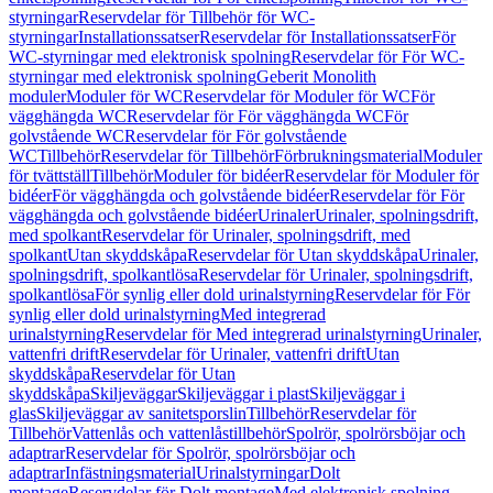
styrningar
Reservdelar för Tillbehör för WC-
styrningar
Installationssatser
Reservdelar för Installationssatser
För
WC-styrningar med elektronisk spolning
Reservdelar för För WC-
styrningar med elektronisk spolning
Geberit Monolith
moduler
Moduler för WC
Reservdelar för Moduler för WC
För
vägghängda WC
Reservdelar för För vägghängda WC
För
golvstående WC
Reservdelar för För golvstående
WC
Tillbehör
Reservdelar för Tillbehör
Förbrukningsmaterial
Moduler
för tvättställ
Tillbehör
Moduler för bidéer
Reservdelar för Moduler för
bidéer
För vägghängda och golvstående bidéer
Reservdelar för För
vägghängda och golvstående bidéer
Urinaler
Urinaler, spolningsdrift,
med spolkant
Reservdelar för Urinaler, spolningsdrift, med
spolkant
Utan skyddskåpa
Reservdelar för Utan skyddskåpa
Urinaler,
spolningsdrift, spolkantlösa
Reservdelar för Urinaler, spolningsdrift,
spolkantlösa
För synlig eller dold urinalstyrning
Reservdelar för För
synlig eller dold urinalstyrning
Med integrerad
urinalstyrning
Reservdelar för Med integrerad urinalstyrning
Urinaler,
vattenfri drift
Reservdelar för Urinaler, vattenfri drift
Utan
skyddskåpa
Reservdelar för Utan
skyddskåpa
Skiljeväggar
Skiljeväggar i plast
Skiljeväggar i
glas
Skiljeväggar av sanitetsporslin
Tillbehör
Reservdelar för
Tillbehör
Vattenlås och vattenlåstillbehör
Spolrör, spolrörsböjar och
adaptrar
Reservdelar för Spolrör, spolrörsböjar och
adaptrar
Infästningsmaterial
Urinalstyrningar
Dolt
montage
Reservdelar för Dolt montage
Med elektronisk spolning,