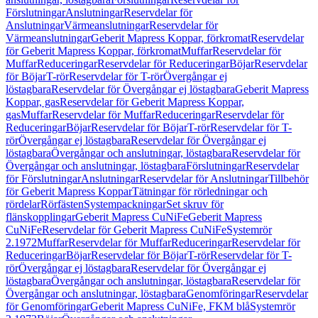
Förslutningar
Anslutningar
Reservdelar för
Anslutningar
Värmeanslutningar
Reservdelar för
Värmeanslutningar
Geberit Mapress Koppar, förkromat
Reservdelar
för Geberit Mapress Koppar, förkromat
Muffar
Reservdelar för
Muffar
Reduceringar
Reservdelar för Reduceringar
Böjar
Reservdelar
för Böjar
T-rör
Reservdelar för T-rör
Övergångar ej
löstagbara
Reservdelar för Övergångar ej löstagbara
Geberit Mapress
Koppar, gas
Reservdelar för Geberit Mapress Koppar,
gas
Muffar
Reservdelar för Muffar
Reduceringar
Reservdelar för
Reduceringar
Böjar
Reservdelar för Böjar
T-rör
Reservdelar för T-
rör
Övergångar ej löstagbara
Reservdelar för Övergångar ej
löstagbara
Övergångar och anslutningar, löstagbara
Reservdelar för
Övergångar och anslutningar, löstagbara
Förslutningar
Reservdelar
för Förslutningar
Anslutningar
Reservdelar för Anslutningar
Tillbehör
för Geberit Mapress Koppar
Tätningar för rörledningar och
rördelar
Rörfästen
Systempackningar
Set skruv för
flänskopplingar
Geberit Mapress CuNiFe
Geberit Mapress
CuNiFe
Reservdelar för Geberit Mapress CuNiFe
Systemrör
2.1972
Muffar
Reservdelar för Muffar
Reduceringar
Reservdelar för
Reduceringar
Böjar
Reservdelar för Böjar
T-rör
Reservdelar för T-
rör
Övergångar ej löstagbara
Reservdelar för Övergångar ej
löstagbara
Övergångar och anslutningar, löstagbara
Reservdelar för
Övergångar och anslutningar, löstagbara
Genomföringar
Reservdelar
för Genomföringar
Geberit Mapress CuNiFe, FKM blå
Systemrör