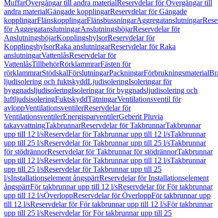
Muffar
Övergångar till andra material
Reservdelar för Övergångar till
andra material
Gängade kopplingar
Reservdelar för Gängade
kopplingar
Flänskopplingar
Flänsbussningar
Aggregatanslutningar
Rese
för Aggregatanslutningar
Anslutningsböjar
Reservdelar för
Anslutningsböjar
Kopplingshylsor
Reservdelar för
Kopplingshylsor
Raka anslutningar
Reservdelar för Raka
anslutningar
Vattenlås
Reservdelar för
Vattenlås
Tillbehör
Rörklammrar
Fästen för
rörklammrar
Stödskal
Förslutningar
Packningar
Förbrukningsmaterial
Br
ljudisolering och fuktskydd
Ljudisolering
Isoleringar för
byggnadsljudisolering
Isoleringar för byggnadsljudisolering och
luftljudsisolering
Fuktskydd
Tätningar
Ventilationsventil för
avlopp
Ventilationsventiler
Reservdelar för
Ventilationsventiler
Energisparventiler
Geberit Pluvia
takavvattning
Takbrunnar
Reservdelar för Takbrunnar
Takbrunnar
upp till 12 l/s
Reservdelar för Takbrunnar upp till 12 l/s
Takbrunnar
upp till 25 l/s
Reservdelar för Takbrunnar upp till 25 l/s
Takbrunnar
för stödrännor
Reservdelar för Takbrunnar för stödrännor
Takbrunnar
upp till 12 l/s
Reservdelar för Takbrunnar upp till 12 l/s
Takbrunnar
upp till 25 l/s
Reservdelar för Takbrunnar upp till 25
l/s
Installationselement ångspärr
Reservdelar för Installationselement
ångspärr
För takbrunnar upp till 12 l/s
Reservdelar för För takbrunnar
upp till 12 l/s
Överlopp
Reservdelar för Överlopp
För takbrunnar upp
till 12 l/s
Reservdelar för För takbrunnar upp till 12 l/s
För takbrunnar
upp till 25 l/s
Reservdelar för För takbrunnar upp till 25