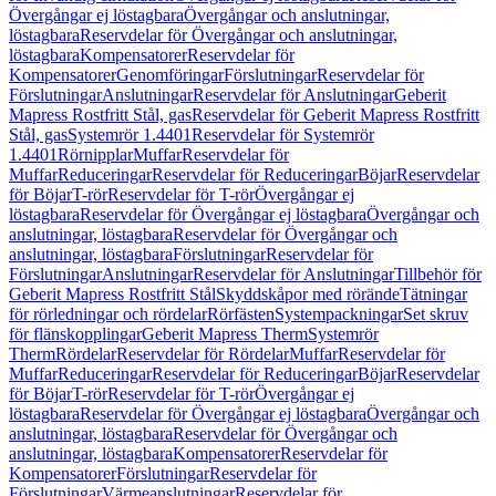
Övergångar ej löstagbara
Övergångar och anslutningar,
löstagbara
Reservdelar för Övergångar och anslutningar,
löstagbara
Kompensatorer
Reservdelar för
Kompensatorer
Genomföringar
Förslutningar
Reservdelar för
Förslutningar
Anslutningar
Reservdelar för Anslutningar
Geberit
Mapress Rostfritt Stål, gas
Reservdelar för Geberit Mapress Rostfritt
Stål, gas
Systemrör 1.4401
Reservdelar för Systemrör
1.4401
Rörnipplar
Muffar
Reservdelar för
Muffar
Reduceringar
Reservdelar för Reduceringar
Böjar
Reservdelar
för Böjar
T-rör
Reservdelar för T-rör
Övergångar ej
löstagbara
Reservdelar för Övergångar ej löstagbara
Övergångar och
anslutningar, löstagbara
Reservdelar för Övergångar och
anslutningar, löstagbara
Förslutningar
Reservdelar för
Förslutningar
Anslutningar
Reservdelar för Anslutningar
Tillbehör för
Geberit Mapress Rostfritt Stål
Skyddskåpor med rörände
Tätningar
för rörledningar och rördelar
Rörfästen
Systempackningar
Set skruv
för flänskopplingar
Geberit Mapress Therm
Systemrör
Therm
Rördelar
Reservdelar för Rördelar
Muffar
Reservdelar för
Muffar
Reduceringar
Reservdelar för Reduceringar
Böjar
Reservdelar
för Böjar
T-rör
Reservdelar för T-rör
Övergångar ej
löstagbara
Reservdelar för Övergångar ej löstagbara
Övergångar och
anslutningar, löstagbara
Reservdelar för Övergångar och
anslutningar, löstagbara
Kompensatorer
Reservdelar för
Kompensatorer
Förslutningar
Reservdelar för
Förslutningar
Värmeanslutningar
Reservdelar för