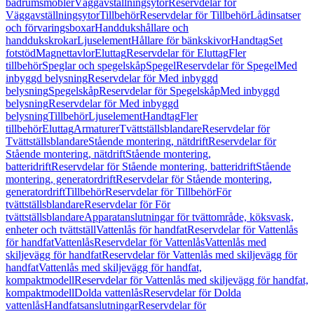
badrumsmöbler
Väggavställningsytor
Reservdelar för
Väggavställningsytor
Tillbehör
Reservdelar för Tillbehör
Lådinsatser
och förvaringsboxar
Handdukshållare och
handdukskrokar
Ljuselement
Hållare för bänkskivor
Handtag
Set
fotstöd
Magnettavlor
Eluttag
Reservdelar för Eluttag
Fler
tillbehör
Speglar och spegelskåp
Spegel
Reservdelar för Spegel
Med
inbyggd belysning
Reservdelar för Med inbyggd
belysning
Spegelskåp
Reservdelar för Spegelskåp
Med inbyggd
belysning
Reservdelar för Med inbyggd
belysning
Tillbehör
Ljuselement
Handtag
Fler
tillbehör
Eluttag
Armaturer
Tvättställsblandare
Reservdelar för
Tvättställsblandare
Stående montering, nätdrift
Reservdelar för
Stående montering, nätdrift
Stående montering,
batteridrift
Reservdelar för Stående montering, batteridrift
Stående
montering, generatordrift
Reservdelar för Stående montering,
generatordrift
Tillbehör
Reservdelar för Tillbehör
För
tvättställsblandare
Reservdelar för För
tvättställsblandare
Apparatanslutningar för tvättområde, köksvask,
enheter och tvättställ
Vattenlås för handfat
Reservdelar för Vattenlås
för handfat
Vattenlås
Reservdelar för Vattenlås
Vattenlås med
skiljevägg för handfat
Reservdelar för Vattenlås med skiljevägg för
handfat
Vattenlås med skiljevägg för handfat,
kompaktmodell
Reservdelar för Vattenlås med skiljevägg för handfat,
kompaktmodell
Dolda vattenlås
Reservdelar för Dolda
vattenlås
Handfatsanslutningar
Reservdelar för