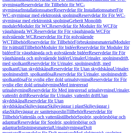
styrningar
Reservdelar för Tillbehör för WC-
styrningar
Installationssatser
Reservdelar för Installationssatser
För
WC-styrningar med elektronisk spolning
Reservdelar för För WC-
styrningar med elektronisk spolning
Geberit Monolith
moduler
Moduler för WC
Reservdelar för Moduler för WC
För
vägghängda WC
Reservdelar för För vägghängda WC
För
golvstående WC
Reservdelar för För golvstående
WC
Tillbehör
Reservdelar för Tillbehör
Förbrukningsmaterial
Moduler
för tvättställ
Tillbehör
Moduler för bidéer
Reservdelar för Moduler för
bidéer
För vägghängda och golvstående bidéer
Reservdelar för För
vägghängda och golvstående bidéer
Urinaler
Urinaler, spolningsdrift,
med spolkant
Reservdelar för Urinaler, spolningsdrift, med
spolkant
Utan skyddskåpa
Reservdelar för Utan skyddskåpa
Urinaler,
spolningsdrift, spolkantlösa
Reservdelar för Urinaler, spolningsdrift,
spolkantlösa
För synlig eller dold urinalstyrning
Reservdelar för För
synlig eller dold urinalstyrning
Med integrerad
urinalstyrning
Reservdelar för Med integrerad urinalstyrning
Urinaler,
vattenfri drift
Reservdelar för Urinaler, vattenfri drift
Utan
skyddskåpa
Reservdelar för Utan
skyddskåpa
Skiljeväggar
Skiljeväggar i plast
Skiljeväggar i
glas
Skiljeväggar av sanitetsporslin
Tillbehör
Reservdelar för
Tillbehör
Vattenlås och vattenlåstillbehör
Spolrör, spolrörsböjar och
adaptrar
Reservdelar för Spolrör, spolrörsböjar och
adaptrar
Infästningsmaterial
Urinalstyrningar
Dolt
montage
Reservdelar för Dolt montage
Med elektronisk spolning,