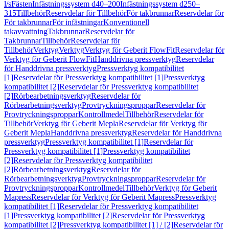
l/s
Fästen
Infästningssystem d40–200
Infästningssystem d250–
315
Tillbehör
Reservdelar för Tillbehör
För takbrunnar
Reservdelar för
För takbrunnar
För infästningar
Konventionell
takavvattning
Takbrunnar
Reservdelar för
Takbrunnar
Tillbehör
Reservdelar för
Tillbehör
Verktyg
Verktyg
Verktyg för Geberit FlowFit
Reservdelar för
Verktyg för Geberit FlowFit
Handdrivna pressverktyg
Reservdelar
för Handdrivna pressverktyg
Pressverktyg kompatibilitet
[1]
Reservdelar för Pressverktyg kompatibilitet [1]
Pressverktyg
kompatibilitet [2]
Reservdelar för Pressverktyg kompatibilitet
[2]
Rörbearbetningsverktyg
Reservdelar för
Rörbearbetningsverktyg
Provtryckningsproppar
Reservdelar för
Provtryckningsproppar
Kontrollmedel
Tillbehör
Reservdelar för
Tillbehör
Verktyg för Geberit Mepla
Reservdelar för Verktyg för
Geberit Mepla
Handdrivna pressverktyg
Reservdelar för Handdrivna
pressverktyg
Pressverktyg kompatibilitet [1]
Reservdelar för
Pressverktyg kompatibilitet [1]
Pressverktyg kompatibilitet
[2]
Reservdelar för Pressverktyg kompatibilitet
[2]
Rörbearbetningsverktyg
Reservdelar för
Rörbearbetningsverktyg
Provtryckningsproppar
Reservdelar för
Provtryckningsproppar
Kontrollmedel
Tillbehör
Verktyg för Geberit
Mapress
Reservdelar för Verktyg för Geberit Mapress
Pressverktyg
kompatibilitet [1]
Reservdelar för Pressverktyg kompatibilitet
[1]
Pressverktyg kompatibilitet [2]
Reservdelar för Pressverktyg
kompatibilitet [2]
Pressverktyg kompatibilitet [1] / [2]
Reservdelar för