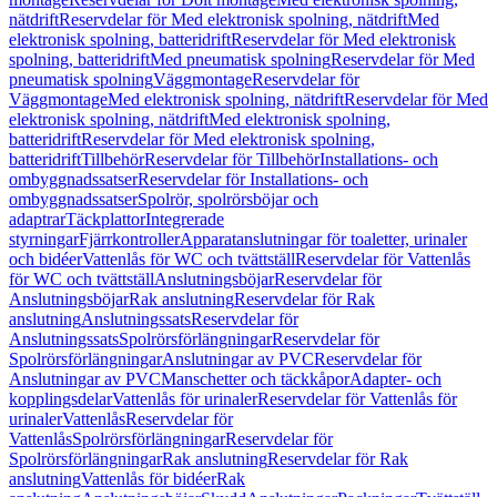
nätdrift
Reservdelar för Med elektronisk spolning, nätdrift
Med
elektronisk spolning, batteridrift
Reservdelar för Med elektronisk
spolning, batteridrift
Med pneumatisk spolning
Reservdelar för Med
pneumatisk spolning
Väggmontage
Reservdelar för
Väggmontage
Med elektronisk spolning, nätdrift
Reservdelar för Med
elektronisk spolning, nätdrift
Med elektronisk spolning,
batteridrift
Reservdelar för Med elektronisk spolning,
batteridrift
Tillbehör
Reservdelar för Tillbehör
Installations- och
ombyggnadssatser
Reservdelar för Installations- och
ombyggnadssatser
Spolrör, spolrörsböjar och
adaptrar
Täckplattor
Integrerade
styrningar
Fjärrkontroller
Apparatanslutningar för toaletter, urinaler
och bidéer
Vattenlås för WC och tvättställ
Reservdelar för Vattenlås
för WC och tvättställ
Anslutningsböjar
Reservdelar för
Anslutningsböjar
Rak anslutning
Reservdelar för Rak
anslutning
Anslutningssats
Reservdelar för
Anslutningssats
Spolrörsförlängningar
Reservdelar för
Spolrörsförlängningar
Anslutningar av PVC
Reservdelar för
Anslutningar av PVC
Manschetter och täckkåpor
Adapter- och
kopplingsdelar
Vattenlås för urinaler
Reservdelar för Vattenlås för
urinaler
Vattenlås
Reservdelar för
Vattenlås
Spolrörsförlängningar
Reservdelar för
Spolrörsförlängningar
Rak anslutning
Reservdelar för Rak
anslutning
Vattenlås för bidéer
Rak