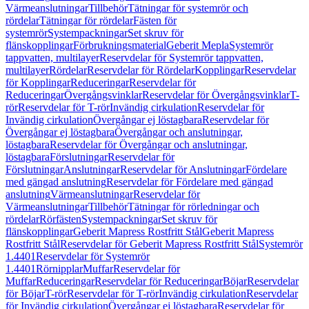
Värmeanslutningar
Tillbehör
Tätningar för systemrör och
rördelar
Tätningar för rördelar
Fästen för
systemrör
Systempackningar
Set skruv för
flänskopplingar
Förbrukningsmaterial
Geberit Mepla
Systemrör
tappvatten, multilayer
Reservdelar för Systemrör tappvatten,
multilayer
Rördelar
Reservdelar för Rördelar
Kopplingar
Reservdelar
för Kopplingar
Reduceringar
Reservdelar för
Reduceringar
Övergångsvinklar
Reservdelar för Övergångsvinklar
T-
rör
Reservdelar för T-rör
Invändig cirkulation
Reservdelar för
Invändig cirkulation
Övergångar ej löstagbara
Reservdelar för
Övergångar ej löstagbara
Övergångar och anslutningar,
löstagbara
Reservdelar för Övergångar och anslutningar,
löstagbara
Förslutningar
Reservdelar för
Förslutningar
Anslutningar
Reservdelar för Anslutningar
Fördelare
med gängad anslutning
Reservdelar för Fördelare med gängad
anslutning
Värmeanslutningar
Reservdelar för
Värmeanslutningar
Tillbehör
Tätningar för rörledningar och
rördelar
Rörfästen
Systempackningar
Set skruv för
flänskopplingar
Geberit Mapress Rostfritt Stål
Geberit Mapress
Rostfritt Stål
Reservdelar för Geberit Mapress Rostfritt Stål
Systemrör
1.4401
Reservdelar för Systemrör
1.4401
Rörnipplar
Muffar
Reservdelar för
Muffar
Reduceringar
Reservdelar för Reduceringar
Böjar
Reservdelar
för Böjar
T-rör
Reservdelar för T-rör
Invändig cirkulation
Reservdelar
för Invändig cirkulation
Övergångar ej löstagbara
Reservdelar för