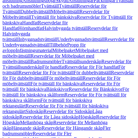
anslutning
Anslutningsböjar
Skydd
Anslutningar
Packningar
Tvättställ
och badrumsmöbler
Tvättställ
Tvättställ
Reservdelar för
Tvättställ
Dubbeltvättställ
Möbeltvättställ
Reservdelar för
Möbeltvättställ
Tvättställ för bänkskiva
Reservdelar för Tvättställ för
bänkskiva
Handfat
Reservdelar för
Handfat
Hörnhandfat
Halvinbyggda tvättställ
Reservdelar för
Halvinbyggda
tvättställ
Inbyggnadstvättställ
Underbyggnadstvättställ
Reservdelar för
Underbyggnadstvättställ
Tillbehör
Propp för
avlopp
Infästningsmaterial
Möbelpaket
Möbelpaket med
möbeltvättställ
Reservdelar för Möbelpaket med
möbeltvättställ
Badrumsmöbler
Tvättställsunderskåp
Reservdelar för
Tvättställsunderskåp
För handfat
Reservdelar för För handfat
För
tvättställ
Reservdelar för För tvättställ
För dubbeltvättställ
Reservdelar
för För dubbeltvättställ
För möbeltvättställ
Reservdelar för För
möbeltvättställ
För tvättställ för bänkskiva
Reservdelar för För
tvättställ för bänkskiva
Bänkskivor
Reservdelar för Bänkskivor
För
tvättställ för bänkskiva skålform
Reservdelar för För tvättställ för
bänkskiva skålform
För tvättställ för bänkskiva
rektangulärt
Reservdelar för För tvättställ för bänkskiva
rektangulärt
Sidoskåp
Reservdelar för Sidoskåp
Låga
sidoskåp
Reservdelar för Låga sidoskåp
Högskåp
Reservdelar för
Högskåp
Mellanhöga skåp
Reservdelar för Mellanhöga
skåp
Hängande skåp
Reservdelar för Hängande skåp
Fler
badrumsmöbler
Reservdelar för Fler