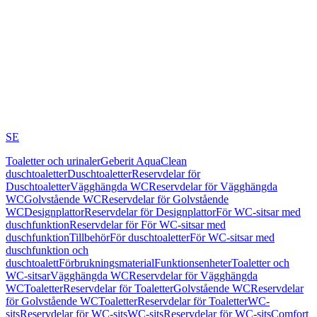
SE
Toaletter och urinaler
Geberit AquaClean
duschtoaletter
Duschtoaletter
Reservdelar för
Duschtoaletter
Vägghängda WC
Reservdelar för Vägghängda
WC
Golvstående WC
Reservdelar för Golvstående
WC
Designplattor
Reservdelar för Designplattor
För WC-sitsar med
duschfunktion
Reservdelar för För WC-sitsar med
duschfunktion
Tillbehör
För duschtoaletter
För WC-sitsar med
duschfunktion och
duschtoalett
Förbrukningsmaterial
Funktionsenheter
Toaletter och
WC-sitsar
Vägghängda WC
Reservdelar för Vägghängda
WC
Toaletter
Reservdelar för Toaletter
Golvstående WC
Reservdelar
för Golvstående WC
Toaletter
Reservdelar för Toaletter
WC-
sits
Reservdelar för WC-sits
WC-sits
Reservdelar för WC-sits
Comfort