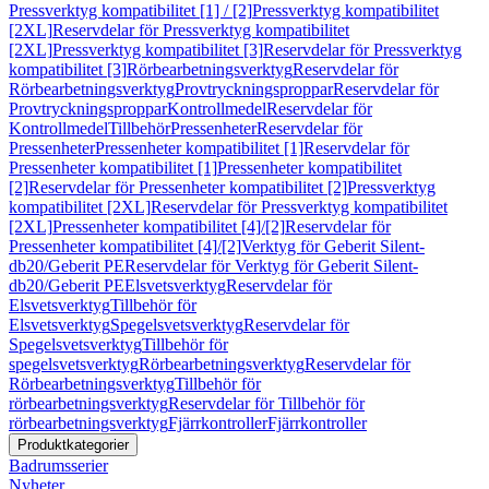
Pressverktyg kompatibilitet [1] / [2]
Pressverktyg kompatibilitet
[2XL]
Reservdelar för Pressverktyg kompatibilitet
[2XL]
Pressverktyg kompatibilitet [3]
Reservdelar för Pressverktyg
kompatibilitet [3]
Rörbearbetningsverktyg
Reservdelar för
Rörbearbetningsverktyg
Provtryckningsproppar
Reservdelar för
Provtryckningsproppar
Kontrollmedel
Reservdelar för
Kontrollmedel
Tillbehör
Pressenheter
Reservdelar för
Pressenheter
Pressenheter kompatibilitet [1]
Reservdelar för
Pressenheter kompatibilitet [1]
Pressenheter kompatibilitet
[2]
Reservdelar för Pressenheter kompatibilitet [2]
Pressverktyg
kompatibilitet [2XL]
Reservdelar för Pressverktyg kompatibilitet
[2XL]
Pressenheter kompatibilitet [4]/[2]
Reservdelar för
Pressenheter kompatibilitet [4]/[2]
Verktyg för Geberit Silent-
db20/Geberit PE
Reservdelar för Verktyg för Geberit Silent-
db20/Geberit PE
Elsvetsverktyg
Reservdelar för
Elsvetsverktyg
Tillbehör för
Elsvetsverktyg
Spegelsvetsverktyg
Reservdelar för
Spegelsvetsverktyg
Tillbehör för
spegelsvetsverktyg
Rörbearbetningsverktyg
Reservdelar för
Rörbearbetningsverktyg
Tillbehör för
rörbearbetningsverktyg
Reservdelar för Tillbehör för
rörbearbetningsverktyg
Fjärrkontroller
Fjärrkontroller
Produktkategorier
Badrumsserier
Nyheter