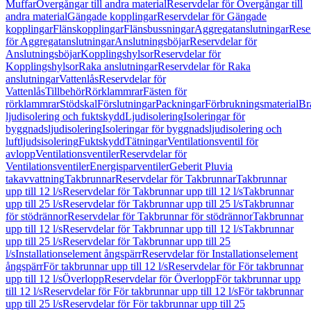
Muffar
Övergångar till andra material
Reservdelar för Övergångar till
andra material
Gängade kopplingar
Reservdelar för Gängade
kopplingar
Flänskopplingar
Flänsbussningar
Aggregatanslutningar
Rese
för Aggregatanslutningar
Anslutningsböjar
Reservdelar för
Anslutningsböjar
Kopplingshylsor
Reservdelar för
Kopplingshylsor
Raka anslutningar
Reservdelar för Raka
anslutningar
Vattenlås
Reservdelar för
Vattenlås
Tillbehör
Rörklammrar
Fästen för
rörklammrar
Stödskal
Förslutningar
Packningar
Förbrukningsmaterial
Br
ljudisolering och fuktskydd
Ljudisolering
Isoleringar för
byggnadsljudisolering
Isoleringar för byggnadsljudisolering och
luftljudsisolering
Fuktskydd
Tätningar
Ventilationsventil för
avlopp
Ventilationsventiler
Reservdelar för
Ventilationsventiler
Energisparventiler
Geberit Pluvia
takavvattning
Takbrunnar
Reservdelar för Takbrunnar
Takbrunnar
upp till 12 l/s
Reservdelar för Takbrunnar upp till 12 l/s
Takbrunnar
upp till 25 l/s
Reservdelar för Takbrunnar upp till 25 l/s
Takbrunnar
för stödrännor
Reservdelar för Takbrunnar för stödrännor
Takbrunnar
upp till 12 l/s
Reservdelar för Takbrunnar upp till 12 l/s
Takbrunnar
upp till 25 l/s
Reservdelar för Takbrunnar upp till 25
l/s
Installationselement ångspärr
Reservdelar för Installationselement
ångspärr
För takbrunnar upp till 12 l/s
Reservdelar för För takbrunnar
upp till 12 l/s
Överlopp
Reservdelar för Överlopp
För takbrunnar upp
till 12 l/s
Reservdelar för För takbrunnar upp till 12 l/s
För takbrunnar
upp till 25 l/s
Reservdelar för För takbrunnar upp till 25