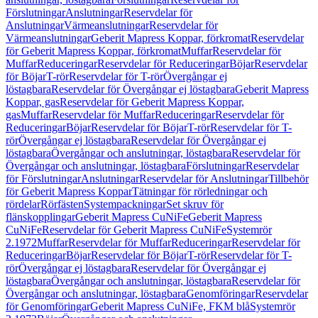
Förslutningar
Anslutningar
Reservdelar för
Anslutningar
Värmeanslutningar
Reservdelar för
Värmeanslutningar
Geberit Mapress Koppar, förkromat
Reservdelar
för Geberit Mapress Koppar, förkromat
Muffar
Reservdelar för
Muffar
Reduceringar
Reservdelar för Reduceringar
Böjar
Reservdelar
för Böjar
T-rör
Reservdelar för T-rör
Övergångar ej
löstagbara
Reservdelar för Övergångar ej löstagbara
Geberit Mapress
Koppar, gas
Reservdelar för Geberit Mapress Koppar,
gas
Muffar
Reservdelar för Muffar
Reduceringar
Reservdelar för
Reduceringar
Böjar
Reservdelar för Böjar
T-rör
Reservdelar för T-
rör
Övergångar ej löstagbara
Reservdelar för Övergångar ej
löstagbara
Övergångar och anslutningar, löstagbara
Reservdelar för
Övergångar och anslutningar, löstagbara
Förslutningar
Reservdelar
för Förslutningar
Anslutningar
Reservdelar för Anslutningar
Tillbehör
för Geberit Mapress Koppar
Tätningar för rörledningar och
rördelar
Rörfästen
Systempackningar
Set skruv för
flänskopplingar
Geberit Mapress CuNiFe
Geberit Mapress
CuNiFe
Reservdelar för Geberit Mapress CuNiFe
Systemrör
2.1972
Muffar
Reservdelar för Muffar
Reduceringar
Reservdelar för
Reduceringar
Böjar
Reservdelar för Böjar
T-rör
Reservdelar för T-
rör
Övergångar ej löstagbara
Reservdelar för Övergångar ej
löstagbara
Övergångar och anslutningar, löstagbara
Reservdelar för
Övergångar och anslutningar, löstagbara
Genomföringar
Reservdelar
för Genomföringar
Geberit Mapress CuNiFe, FKM blå
Systemrör