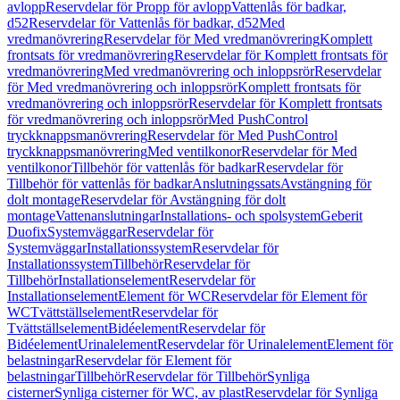
avlopp
Reservdelar för Propp för avlopp
Vattenlås för badkar,
d52
Reservdelar för Vattenlås för badkar, d52
Med
vredmanövrering
Reservdelar för Med vredmanövrering
Komplett
frontsats för vredmanövrering
Reservdelar för Komplett frontsats för
vredmanövrering
Med vredmanövrering och inloppsrör
Reservdelar
för Med vredmanövrering och inloppsrör
Komplett frontsats för
vredmanövrering och inloppsrör
Reservdelar för Komplett frontsats
för vredmanövrering och inloppsrör
Med PushControl
tryckknappsmanövrering
Reservdelar för Med PushControl
tryckknappsmanövrering
Med ventilkonor
Reservdelar för Med
ventilkonor
Tillbehör för vattenlås för badkar
Reservdelar för
Tillbehör för vattenlås för badkar
Anslutningssats
Avstängning för
dolt montage
Reservdelar för Avstängning för dolt
montage
Vattenanslutningar
Installations- och spolsystem
Geberit
Duofix
Systemväggar
Reservdelar för
Systemväggar
Installationssystem
Reservdelar för
Installationssystem
Tillbehör
Reservdelar för
Tillbehör
Installationselement
Reservdelar för
Installationselement
Element för WC
Reservdelar för Element för
WC
Tvättställselement
Reservdelar för
Tvättställselement
Bidéelement
Reservdelar för
Bidéelement
Urinalelement
Reservdelar för Urinalelement
Element för
belastningar
Reservdelar för Element för
belastningar
Tillbehör
Reservdelar för Tillbehör
Synliga
cisterner
Synliga cisterner för WC, av plast
Reservdelar för Synliga