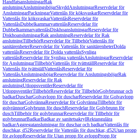
Handfatsanslutningar
Rak
anslutning
Anslutningsböjar
Skydd
Anslutningar
Reservdelar för
Anslutningar
Packningar
Vattenlås för köksvaskar
Reservdelar för
Vattenlås för köksvaskar
Vattenlås
Reservdelar för
Vattenlås
Dubbelkammarvattenlås
Reservdelar för
Dubbelkammarvattenlås
Diskhoanslutningar
Reservdelar för
Diskhoanslutningar
Rak anslutning
Reservdelar för Rak
anslutning
Tillbehör
Reservdelar för Tillbehör
Vattenlås för
sanitärenheter
Reservdelar för Vattenlås för sanitärenheter
Dolda
vattenlås
Reservdelar för Dolda vattenlås
Synliga
vattenlås
Reservdelar för Synliga vattenlås
Anslutningar
Reservdelar
för Anslutningar
Tillbehör
Vattenlås för tvättställ
Reservdelar för
Vattenlås för tvättställ
Vattenlås
Reservdelar för
Vattenlås
Anslutningsböjar
Reservdelar för Anslutningsböjar
Rak
anslutning
Reservdelar för Rak
anslutning
Utloppsventiler
Reservdelar för
Utloppsventiler
Tillbehör
Reservdelar för Tillbehör
Golvbrunnar och
badkar
Duschar
Golvavlopp för duschar
Reservdelar för Golvavlopp
för duschar
Golvränna
Reservdelar för Golvränna
Tillbehör för
golvrännor
Golvbrunn för dusch
Reservdelar för Golvbrunn för
dusch
Tillbehör för golvbrunnar
Reservdelar för Tillbehör för
golvbrunnar
Badkar
Badkar av sanitetsakryl
Rektangulära
badkar
Aggregatanslutningar för duschar och badkar
Vattenlås för
duschkar, d52
Reservdelar för Vattenlås för duschkar, d52
Utan propp
för avlopp
Reservdelar för Utan propp för avlopp
Propp för