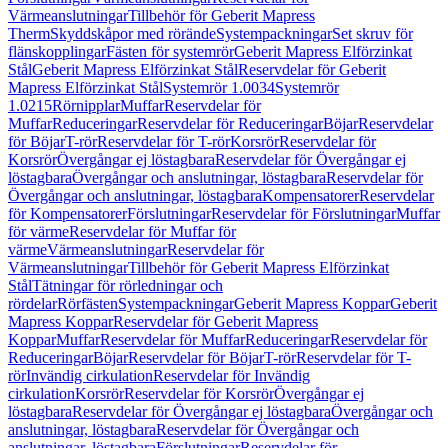
Värmeanslutningar
Tillbehör för Geberit Mapress
Therm
Skyddskåpor med rörände
Systempackningar
Set skruv för
flänskopplingar
Fästen för systemrör
Geberit Mapress Elförzinkat
Stål
Geberit Mapress Elförzinkat Stål
Reservdelar för Geberit
Mapress Elförzinkat Stål
Systemrör 1.0034
Systemrör
1.0215
Rörnipplar
Muffar
Reservdelar för
Muffar
Reduceringar
Reservdelar för Reduceringar
Böjar
Reservdelar
för Böjar
T-rör
Reservdelar för T-rör
Korsrör
Reservdelar för
Korsrör
Övergångar ej löstagbara
Reservdelar för Övergångar ej
löstagbara
Övergångar och anslutningar, löstagbara
Reservdelar för
Övergångar och anslutningar, löstagbara
Kompensatorer
Reservdelar
för Kompensatorer
Förslutningar
Reservdelar för Förslutningar
Muffar
för värme
Reservdelar för Muffar för
värme
Värmeanslutningar
Reservdelar för
Värmeanslutningar
Tillbehör för Geberit Mapress Elförzinkat
Stål
Tätningar för rörledningar och
rördelar
Rörfästen
Systempackningar
Geberit Mapress Koppar
Geberit
Mapress Koppar
Reservdelar för Geberit Mapress
Koppar
Muffar
Reservdelar för Muffar
Reduceringar
Reservdelar för
Reduceringar
Böjar
Reservdelar för Böjar
T-rör
Reservdelar för T-
rör
Invändig cirkulation
Reservdelar för Invändig
cirkulation
Korsrör
Reservdelar för Korsrör
Övergångar ej
löstagbara
Reservdelar för Övergångar ej löstagbara
Övergångar och
anslutningar, löstagbara
Reservdelar för Övergångar och
anslutningar, löstagbara
Förslutningar
Reservdelar för