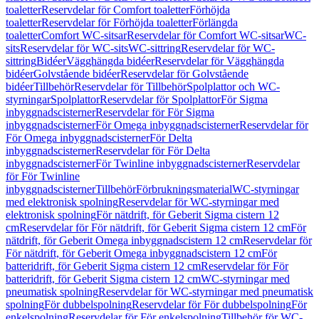
toaletter
Reservdelar för Comfort toaletter
Förhöjda
toaletter
Reservdelar för Förhöjda toaletter
Förlängda
toaletter
Comfort WC-sitsar
Reservdelar för Comfort WC-sitsar
WC-
sits
Reservdelar för WC-sits
WC-sittring
Reservdelar för WC-
sittring
Bidéer
Vägghängda bidéer
Reservdelar för Vägghängda
bidéer
Golvstående bidéer
Reservdelar för Golvstående
bidéer
Tillbehör
Reservdelar för Tillbehör
Spolplattor och WC-
styrningar
Spolplattor
Reservdelar för Spolplattor
För Sigma
inbyggnadscisterner
Reservdelar för För Sigma
inbyggnadscisterner
För Omega inbyggnadscisterner
Reservdelar för
För Omega inbyggnadscisterner
För Delta
inbyggnadscisterner
Reservdelar för För Delta
inbyggnadscisterner
För Twinline inbyggnadscisterner
Reservdelar
för För Twinline
inbyggnadscisterner
Tillbehör
Förbrukningsmaterial
WC-styrningar
med elektronisk spolning
Reservdelar för WC-styrningar med
elektronisk spolning
För nätdrift, för Geberit Sigma cistern 12
cm
Reservdelar för För nätdrift, för Geberit Sigma cistern 12 cm
För
nätdrift, för Geberit Omega inbyggnadscistern 12 cm
Reservdelar för
För nätdrift, för Geberit Omega inbyggnadscistern 12 cm
För
batteridrift, för Geberit Sigma cistern 12 cm
Reservdelar för För
batteridrift, för Geberit Sigma cistern 12 cm
WC-styrningar med
pneumatisk spolning
Reservdelar för WC-styrningar med pneumatisk
spolning
För dubbelspolning
Reservdelar för För dubbelspolning
För
enkelspolning
Reservdelar för För enkelspolning
Tillbehör för WC-