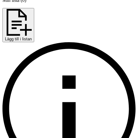
Min lista
(
0
)
Lägg till i listan