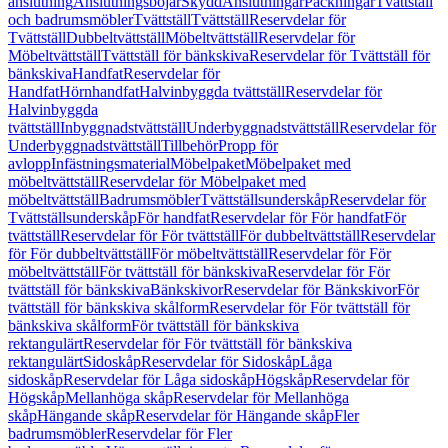
anslutning
Anslutningsböjar
Skydd
Anslutningar
Packningar
Tvättställ
och badrumsmöbler
Tvättställ
Tvättställ
Reservdelar för
Tvättställ
Dubbeltvättställ
Möbeltvättställ
Reservdelar för
Möbeltvättställ
Tvättställ för bänkskiva
Reservdelar för Tvättställ för
bänkskiva
Handfat
Reservdelar för
Handfat
Hörnhandfat
Halvinbyggda tvättställ
Reservdelar för
Halvinbyggda
tvättställ
Inbyggnadstvättställ
Underbyggnadstvättställ
Reservdelar för
Underbyggnadstvättställ
Tillbehör
Propp för
avlopp
Infästningsmaterial
Möbelpaket
Möbelpaket med
möbeltvättställ
Reservdelar för Möbelpaket med
möbeltvättställ
Badrumsmöbler
Tvättställsunderskåp
Reservdelar för
Tvättställsunderskåp
För handfat
Reservdelar för För handfat
För
tvättställ
Reservdelar för För tvättställ
För dubbeltvättställ
Reservdelar
för För dubbeltvättställ
För möbeltvättställ
Reservdelar för För
möbeltvättställ
För tvättställ för bänkskiva
Reservdelar för För
tvättställ för bänkskiva
Bänkskivor
Reservdelar för Bänkskivor
För
tvättställ för bänkskiva skålform
Reservdelar för För tvättställ för
bänkskiva skålform
För tvättställ för bänkskiva
rektangulärt
Reservdelar för För tvättställ för bänkskiva
rektangulärt
Sidoskåp
Reservdelar för Sidoskåp
Låga
sidoskåp
Reservdelar för Låga sidoskåp
Högskåp
Reservdelar för
Högskåp
Mellanhöga skåp
Reservdelar för Mellanhöga
skåp
Hängande skåp
Reservdelar för Hängande skåp
Fler
badrumsmöbler
Reservdelar för Fler