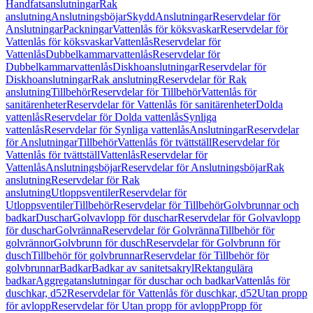
Handfatsanslutningar
Rak
anslutning
Anslutningsböjar
Skydd
Anslutningar
Reservdelar för
Anslutningar
Packningar
Vattenlås för köksvaskar
Reservdelar för
Vattenlås för köksvaskar
Vattenlås
Reservdelar för
Vattenlås
Dubbelkammarvattenlås
Reservdelar för
Dubbelkammarvattenlås
Diskhoanslutningar
Reservdelar för
Diskhoanslutningar
Rak anslutning
Reservdelar för Rak
anslutning
Tillbehör
Reservdelar för Tillbehör
Vattenlås för
sanitärenheter
Reservdelar för Vattenlås för sanitärenheter
Dolda
vattenlås
Reservdelar för Dolda vattenlås
Synliga
vattenlås
Reservdelar för Synliga vattenlås
Anslutningar
Reservdelar
för Anslutningar
Tillbehör
Vattenlås för tvättställ
Reservdelar för
Vattenlås för tvättställ
Vattenlås
Reservdelar för
Vattenlås
Anslutningsböjar
Reservdelar för Anslutningsböjar
Rak
anslutning
Reservdelar för Rak
anslutning
Utloppsventiler
Reservdelar för
Utloppsventiler
Tillbehör
Reservdelar för Tillbehör
Golvbrunnar och
badkar
Duschar
Golvavlopp för duschar
Reservdelar för Golvavlopp
för duschar
Golvränna
Reservdelar för Golvränna
Tillbehör för
golvrännor
Golvbrunn för dusch
Reservdelar för Golvbrunn för
dusch
Tillbehör för golvbrunnar
Reservdelar för Tillbehör för
golvbrunnar
Badkar
Badkar av sanitetsakryl
Rektangulära
badkar
Aggregatanslutningar för duschar och badkar
Vattenlås för
duschkar, d52
Reservdelar för Vattenlås för duschkar, d52
Utan propp
för avlopp
Reservdelar för Utan propp för avlopp
Propp för