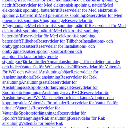
nätdrift
Reservdelar för Med elektronisk spolning, nätdrift
Med
elektronisk spolning, batteridrift
Reservdelar för Med elektronisk
spolning, batteridrift
Med pneumatisk spolning
Reservdelar för Med
pneumatisk spolning
Väggmontage
Reservdelar för
Väggmontage
Med elektronisk spolning, nätdrift
Reservdelar för Med
elektronisk spolning, nätdrift
Med elektronisk spolning,
batteridrift
Reservdelar för Med elektronisk spolning,
batteridrift
Tillbehör
Reservdelar för Tillbehör
Installations- och
ombyggnadssatser
Reservdelar för Installations- och
ombyggnadssatser
Spolrör, spolrörsböjar och
adaptrar
Täckplattor
Integrerade
styrningar
Fjärrkontroller
Apparatanslutningar för toaletter, urinaler
och bidéer
Vattenlås för WC och tvättställ
Reservdelar för Vattenlås
för WC och tvättställ
Anslutningsböjar
Reservdelar för
Anslutningsböjar
Rak anslutning
Reservdelar för Rak
anslutning
Anslutningssats
Reservdelar för
Anslutningssats
Spolrörsförlängningar
Reservdelar för
Spolrörsförlängningar
Anslutningar av PVC
Reservdelar för
Anslutningar av PVC
Manschetter och täckkåpor
Adapter- och
kopplingsdelar
Vattenlås för urinaler
Reservdelar för Vattenlås för
urinaler
Vattenlås
Reservdelar för
Vattenlås
Spolrörsförlängningar
Reservdelar för
Spolrörsförlängningar
Rak anslutning
Reservdelar för Rak
anslutning
Vattenlås för bidéer
Rak