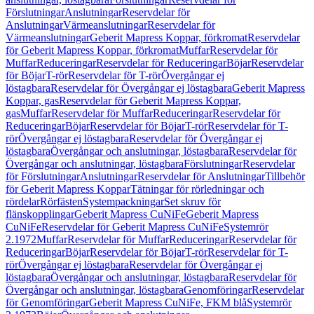
Förslutningar
Anslutningar
Reservdelar för
Anslutningar
Värmeanslutningar
Reservdelar för
Värmeanslutningar
Geberit Mapress Koppar, förkromat
Reservdelar
för Geberit Mapress Koppar, förkromat
Muffar
Reservdelar för
Muffar
Reduceringar
Reservdelar för Reduceringar
Böjar
Reservdelar
för Böjar
T-rör
Reservdelar för T-rör
Övergångar ej
löstagbara
Reservdelar för Övergångar ej löstagbara
Geberit Mapress
Koppar, gas
Reservdelar för Geberit Mapress Koppar,
gas
Muffar
Reservdelar för Muffar
Reduceringar
Reservdelar för
Reduceringar
Böjar
Reservdelar för Böjar
T-rör
Reservdelar för T-
rör
Övergångar ej löstagbara
Reservdelar för Övergångar ej
löstagbara
Övergångar och anslutningar, löstagbara
Reservdelar för
Övergångar och anslutningar, löstagbara
Förslutningar
Reservdelar
för Förslutningar
Anslutningar
Reservdelar för Anslutningar
Tillbehör
för Geberit Mapress Koppar
Tätningar för rörledningar och
rördelar
Rörfästen
Systempackningar
Set skruv för
flänskopplingar
Geberit Mapress CuNiFe
Geberit Mapress
CuNiFe
Reservdelar för Geberit Mapress CuNiFe
Systemrör
2.1972
Muffar
Reservdelar för Muffar
Reduceringar
Reservdelar för
Reduceringar
Böjar
Reservdelar för Böjar
T-rör
Reservdelar för T-
rör
Övergångar ej löstagbara
Reservdelar för Övergångar ej
löstagbara
Övergångar och anslutningar, löstagbara
Reservdelar för
Övergångar och anslutningar, löstagbara
Genomföringar
Reservdelar
för Genomföringar
Geberit Mapress CuNiFe, FKM blå
Systemrör