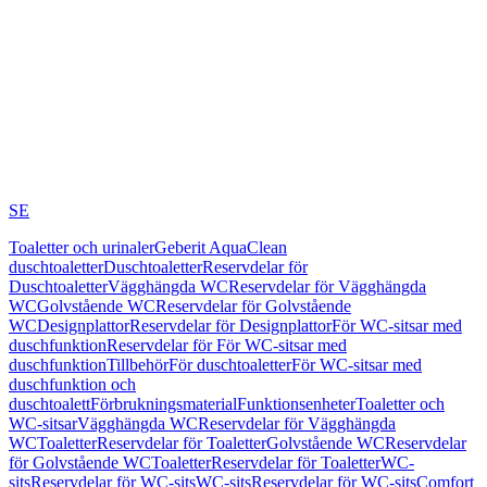
SE
Toaletter och urinaler
Geberit AquaClean
duschtoaletter
Duschtoaletter
Reservdelar för
Duschtoaletter
Vägghängda WC
Reservdelar för Vägghängda
WC
Golvstående WC
Reservdelar för Golvstående
WC
Designplattor
Reservdelar för Designplattor
För WC-sitsar med
duschfunktion
Reservdelar för För WC-sitsar med
duschfunktion
Tillbehör
För duschtoaletter
För WC-sitsar med
duschfunktion och
duschtoalett
Förbrukningsmaterial
Funktionsenheter
Toaletter och
WC-sitsar
Vägghängda WC
Reservdelar för Vägghängda
WC
Toaletter
Reservdelar för Toaletter
Golvstående WC
Reservdelar
för Golvstående WC
Toaletter
Reservdelar för Toaletter
WC-
sits
Reservdelar för WC-sits
WC-sits
Reservdelar för WC-sits
Comfort