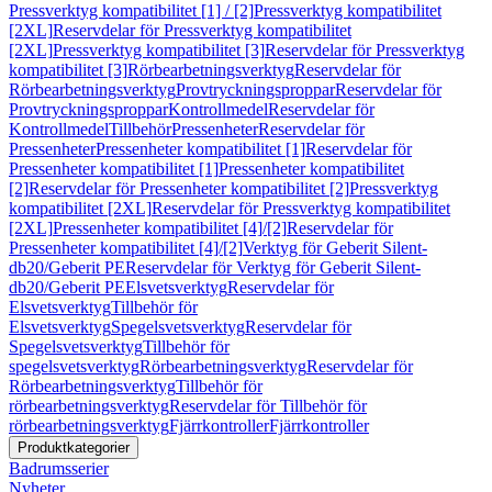
Pressverktyg kompatibilitet [1] / [2]
Pressverktyg kompatibilitet
[2XL]
Reservdelar för Pressverktyg kompatibilitet
[2XL]
Pressverktyg kompatibilitet [3]
Reservdelar för Pressverktyg
kompatibilitet [3]
Rörbearbetningsverktyg
Reservdelar för
Rörbearbetningsverktyg
Provtryckningsproppar
Reservdelar för
Provtryckningsproppar
Kontrollmedel
Reservdelar för
Kontrollmedel
Tillbehör
Pressenheter
Reservdelar för
Pressenheter
Pressenheter kompatibilitet [1]
Reservdelar för
Pressenheter kompatibilitet [1]
Pressenheter kompatibilitet
[2]
Reservdelar för Pressenheter kompatibilitet [2]
Pressverktyg
kompatibilitet [2XL]
Reservdelar för Pressverktyg kompatibilitet
[2XL]
Pressenheter kompatibilitet [4]/[2]
Reservdelar för
Pressenheter kompatibilitet [4]/[2]
Verktyg för Geberit Silent-
db20/Geberit PE
Reservdelar för Verktyg för Geberit Silent-
db20/Geberit PE
Elsvetsverktyg
Reservdelar för
Elsvetsverktyg
Tillbehör för
Elsvetsverktyg
Spegelsvetsverktyg
Reservdelar för
Spegelsvetsverktyg
Tillbehör för
spegelsvetsverktyg
Rörbearbetningsverktyg
Reservdelar för
Rörbearbetningsverktyg
Tillbehör för
rörbearbetningsverktyg
Reservdelar för Tillbehör för
rörbearbetningsverktyg
Fjärrkontroller
Fjärrkontroller
Produktkategorier
Badrumsserier
Nyheter