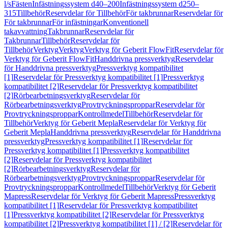
l/s
Fästen
Infästningssystem d40–200
Infästningssystem d250–
315
Tillbehör
Reservdelar för Tillbehör
För takbrunnar
Reservdelar för
För takbrunnar
För infästningar
Konventionell
takavvattning
Takbrunnar
Reservdelar för
Takbrunnar
Tillbehör
Reservdelar för
Tillbehör
Verktyg
Verktyg
Verktyg för Geberit FlowFit
Reservdelar för
Verktyg för Geberit FlowFit
Handdrivna pressverktyg
Reservdelar
för Handdrivna pressverktyg
Pressverktyg kompatibilitet
[1]
Reservdelar för Pressverktyg kompatibilitet [1]
Pressverktyg
kompatibilitet [2]
Reservdelar för Pressverktyg kompatibilitet
[2]
Rörbearbetningsverktyg
Reservdelar för
Rörbearbetningsverktyg
Provtryckningsproppar
Reservdelar för
Provtryckningsproppar
Kontrollmedel
Tillbehör
Reservdelar för
Tillbehör
Verktyg för Geberit Mepla
Reservdelar för Verktyg för
Geberit Mepla
Handdrivna pressverktyg
Reservdelar för Handdrivna
pressverktyg
Pressverktyg kompatibilitet [1]
Reservdelar för
Pressverktyg kompatibilitet [1]
Pressverktyg kompatibilitet
[2]
Reservdelar för Pressverktyg kompatibilitet
[2]
Rörbearbetningsverktyg
Reservdelar för
Rörbearbetningsverktyg
Provtryckningsproppar
Reservdelar för
Provtryckningsproppar
Kontrollmedel
Tillbehör
Verktyg för Geberit
Mapress
Reservdelar för Verktyg för Geberit Mapress
Pressverktyg
kompatibilitet [1]
Reservdelar för Pressverktyg kompatibilitet
[1]
Pressverktyg kompatibilitet [2]
Reservdelar för Pressverktyg
kompatibilitet [2]
Pressverktyg kompatibilitet [1] / [2]
Reservdelar för