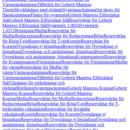
Värmeanslutningar
Tillbehör för Geberit Mapress
Therm
Skyddskåpor med rörände
Systempackningar
Set skruv för
flänskopplingar
Fästen för systemrör
Geberit Mapress Elförzinkat
Stål
Geberit Mapress Elförzinkat Stål
Reservdelar för Geberit
Mapress Elförzinkat Stål
Systemrör 1.0034
Systemrör
1.0215
Rörnipplar
Muffar
Reservdelar för
Muffar
Reduceringar
Reservdelar för Reduceringar
Böjar
Reservdelar
för Böjar
T-rör
Reservdelar för T-rör
Korsrör
Reservdelar för
Korsrör
Övergångar ej löstagbara
Reservdelar för Övergångar ej
löstagbara
Övergångar och anslutningar, löstagbara
Reservdelar för
Övergångar och anslutningar, löstagbara
Kompensatorer
Reservdelar
för Kompensatorer
Förslutningar
Reservdelar för Förslutningar
Muffar
för värme
Reservdelar för Muffar för
värme
Värmeanslutningar
Reservdelar för
Värmeanslutningar
Tillbehör för Geberit Mapress Elförzinkat
Stål
Tätningar för rörledningar och
rördelar
Rörfästen
Systempackningar
Geberit Mapress Koppar
Geberit
Mapress Koppar
Reservdelar för Geberit Mapress
Koppar
Muffar
Reservdelar för Muffar
Reduceringar
Reservdelar för
Reduceringar
Böjar
Reservdelar för Böjar
T-rör
Reservdelar för T-
rör
Invändig cirkulation
Reservdelar för Invändig
cirkulation
Korsrör
Reservdelar för Korsrör
Övergångar ej
löstagbara
Reservdelar för Övergångar ej löstagbara
Övergångar och
anslutningar, löstagbara
Reservdelar för Övergångar och
anslutningar, löstagbara
Förslutningar
Reservdelar för