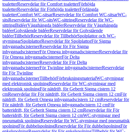
toaletter
Reservdelar för Comfort toaletter
Förhöjda
toaletter
Reservdelar för Förhöjda toaletter
Förlängda
toaletter
Comfort WC-sitsar
Reservdelar för Comfort WC-sitsar
WC-
sits
Reservdelar för WC-sits
WC-sittring
Reservdelar för WC-
sittring
Bidéer
Vägghängda bidéer
Reservdelar för Vägghängda
bidéer
Golvstående bidéer
Reservdelar för Golvstående
bidéer
Tillbehör
Reservdelar för Tillbehör
Spolplattor och WC-
styrningar
Spolplattor
Reservdelar för Spolplattor
För Sigma
inbyggnadscisterner
Reservdelar för För Sigma
inbyggnadscisterner
För Omega inbyggnadscisterner
Reservdelar för
För Omega inbyggnadscisterner
För Delta
inbyggnadscisterner
Reservdelar för För Delta
inbyggnadscisterner
För Twinline inbyggnadscisterner
Reservdelar
för För Twinline
inbyggnadscisterner
Tillbehör
Förbrukningsmaterial
WC-styrningar
med elektronisk spolning
Reservdelar för WC-styrningar med
elektronisk spolning
För nätdrift, för Geberit Sigma cistern 12
cm
Reservdelar för För nätdrift, för Geberit Sigma cistern 12 cm
För
nätdrift, för Geberit Omega inbyggnadscistern 12 cm
Reservdelar för
För nätdrift, för Geberit Omega inbyggnadscistern 12 cm
För
batteridrift, för Geberit Sigma cistern 12 cm
Reservdelar för För
batteridrift, för Geberit Sigma cistern 12 cm
WC-styrningar med
pneumatisk spolning
Reservdelar för WC-styrningar med pneumatisk
spolning
För dubbelspolning
Reservdelar för För dubbelspolning
För
enkelspolning
Reservdelar för För enkelspolning
Tillbehör för WC-