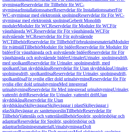
styrningar
Reservdelar för Tillbehör för WC-
styrningar
Installationssatser
Reservdelar för Installationssatser
För
WC-styrningar med elektronisk spolning
Reservdelar för För WC-
styrningar med elektronisk spolning
Geberit Monolith
moduler
Moduler för WC
Reservdelar för Moduler för WC
För
vägghängda WC
Reservdelar för För vägghängda WC
För
golvstående WC
Reservdelar för För golvstående
WC
Tillbehör
Reservdelar för Tillbehör
Förbrukningsmaterial
Moduler
för tvättställ
Tillbehör
Moduler för bidéer
Reservdelar för Moduler för
bidéer
För vägghängda och golvstående bidéer
Reservdelar för För
vägghängda och golvstående bidéer
Urinaler
Urinaler, spolningsdrift,
med spolkant
Reservdelar för Urinaler, spolningsdrift, med
spolkant
Utan skyddskåpa
Reservdelar för Utan skyddskåpa
Urinaler,
spolningsdrift, spolkantlösa
Reservdelar för Urinaler, spolningsdrift,
spolkantlösa
För synlig eller dold urinalstyrning
Reservdelar för För
synlig eller dold urinalstyrning
Med integrerad
urinalstyrning
Reservdelar för Med integrerad urinalstyrning
Urinaler,
vattenfri drift
Reservdelar för Urinaler, vattenfri drift
Utan
skyddskåpa
Reservdelar för Utan
skyddskåpa
Skiljeväggar
Skiljeväggar i plast
Skiljeväggar i
glas
Skiljeväggar av sanitetsporslin
Tillbehör
Reservdelar för
Tillbehör
Vattenlås och vattenlåstillbehör
Spolrör, spolrörsböjar och
adaptrar
Reservdelar för Spolrör, spolrörsböjar och
adaptrar
Infästningsmaterial
Urinalstyrningar
Dolt
montage
Reservdelar för Dolt montage
Med elektronisk spolning,