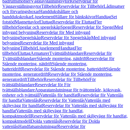
badrumsmöbler
Väggavställningsytor
Reservdelar för
Väggavställningsytor
Tillbehör
Reservdelar för Tillbehör
Lådinsatser
och förvaringsboxar
Handdukshållare och
handdukskrokar
Ljuselement
Hållare för bänkskivor
Handtag
Set
fotstöd
Magnettavlor
Eluttag
Reservdelar för Eluttag
Fler
tillbehör
Speglar och spegelskåp
Spegel
Reservdelar för Spegel
Med
inbyggd belysning
Reservdelar för Med inbyggd
belysning
Spegelskåp
Reservdelar för Spegelskåp
Med inbyggd
belysning
Reservdelar för Med inbyggd
belysning
Tillbehör
Ljuselement
Handtag
Fler
tillbehör
Eluttag
Armaturer
Tvättställsblandare
Reservdelar för
Tvättställsblandare
Stående montering, nätdrift
Reservdelar för
Stående montering, nätdrift
Stående montering,
batteridrift
Reservdelar för Stående montering, batteridrift
Stående
montering, generatordrift
Reservdelar för Stående montering,
generatordrift
Tillbehör
Reservdelar för Tillbehör
För
tvättställsblandare
Reservdelar för För
tvättställsblandare
Apparatanslutningar för tvättområde, köksvask,
enheter och tvättställ
Vattenlås för handfat
Reservdelar för Vattenlås
för handfat
Vattenlås
Reservdelar för Vattenlås
Vattenlås med
skiljevägg för handfat
Reservdelar för Vattenlås med skiljevägg för
handfat
Vattenlås med skiljevägg för handfat,
kompaktmodell
Reservdelar för Vattenlås med skiljevägg för handfat,
kompaktmodell
Dolda vattenlås
Reservdelar för Dolda
vattenlås
Handfatsanslutningar
Reservdelar för