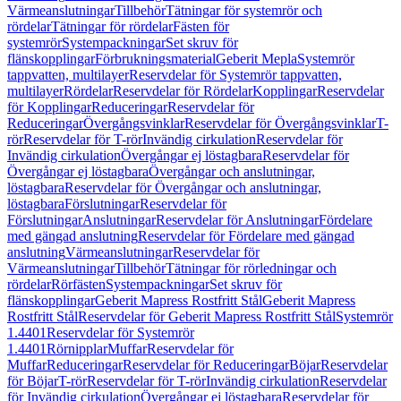
Värmeanslutningar
Tillbehör
Tätningar för systemrör och
rördelar
Tätningar för rördelar
Fästen för
systemrör
Systempackningar
Set skruv för
flänskopplingar
Förbrukningsmaterial
Geberit Mepla
Systemrör
tappvatten, multilayer
Reservdelar för Systemrör tappvatten,
multilayer
Rördelar
Reservdelar för Rördelar
Kopplingar
Reservdelar
för Kopplingar
Reduceringar
Reservdelar för
Reduceringar
Övergångsvinklar
Reservdelar för Övergångsvinklar
T-
rör
Reservdelar för T-rör
Invändig cirkulation
Reservdelar för
Invändig cirkulation
Övergångar ej löstagbara
Reservdelar för
Övergångar ej löstagbara
Övergångar och anslutningar,
löstagbara
Reservdelar för Övergångar och anslutningar,
löstagbara
Förslutningar
Reservdelar för
Förslutningar
Anslutningar
Reservdelar för Anslutningar
Fördelare
med gängad anslutning
Reservdelar för Fördelare med gängad
anslutning
Värmeanslutningar
Reservdelar för
Värmeanslutningar
Tillbehör
Tätningar för rörledningar och
rördelar
Rörfästen
Systempackningar
Set skruv för
flänskopplingar
Geberit Mapress Rostfritt Stål
Geberit Mapress
Rostfritt Stål
Reservdelar för Geberit Mapress Rostfritt Stål
Systemrör
1.4401
Reservdelar för Systemrör
1.4401
Rörnipplar
Muffar
Reservdelar för
Muffar
Reduceringar
Reservdelar för Reduceringar
Böjar
Reservdelar
för Böjar
T-rör
Reservdelar för T-rör
Invändig cirkulation
Reservdelar
för Invändig cirkulation
Övergångar ej löstagbara
Reservdelar för