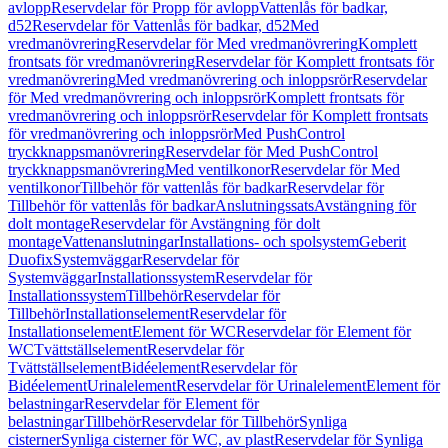
avlopp
Reservdelar för Propp för avlopp
Vattenlås för badkar,
d52
Reservdelar för Vattenlås för badkar, d52
Med
vredmanövrering
Reservdelar för Med vredmanövrering
Komplett
frontsats för vredmanövrering
Reservdelar för Komplett frontsats för
vredmanövrering
Med vredmanövrering och inloppsrör
Reservdelar
för Med vredmanövrering och inloppsrör
Komplett frontsats för
vredmanövrering och inloppsrör
Reservdelar för Komplett frontsats
för vredmanövrering och inloppsrör
Med PushControl
tryckknappsmanövrering
Reservdelar för Med PushControl
tryckknappsmanövrering
Med ventilkonor
Reservdelar för Med
ventilkonor
Tillbehör för vattenlås för badkar
Reservdelar för
Tillbehör för vattenlås för badkar
Anslutningssats
Avstängning för
dolt montage
Reservdelar för Avstängning för dolt
montage
Vattenanslutningar
Installations- och spolsystem
Geberit
Duofix
Systemväggar
Reservdelar för
Systemväggar
Installationssystem
Reservdelar för
Installationssystem
Tillbehör
Reservdelar för
Tillbehör
Installationselement
Reservdelar för
Installationselement
Element för WC
Reservdelar för Element för
WC
Tvättställselement
Reservdelar för
Tvättställselement
Bidéelement
Reservdelar för
Bidéelement
Urinalelement
Reservdelar för Urinalelement
Element för
belastningar
Reservdelar för Element för
belastningar
Tillbehör
Reservdelar för Tillbehör
Synliga
cisterner
Synliga cisterner för WC, av plast
Reservdelar för Synliga