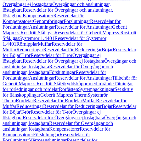
Övergångar ej löstagbara
Övergångar och anslutningar,
löstagbara
Reservdelar för Övergångar och anslutningar,
löstagbara
Kompensatorer
Reservdelar för
Kompensatorer
Genomföringar
Förslutningar
Reservdelar för
Förslutningar
Anslutningar
Reservdelar för Anslutningar
Geberit
Mapress Rostfritt Stål, gas
Reservdelar för Geberit Mapress Rostfritt
Stål, gas
Systemrör 1.4401
Reservdelar för Systemrör
1.4401
Rörnipplar
Muffar
Reservdelar för
Muffar
Reduceringar
Reservdelar för Reduceringar
Böjar
Reservdelar
för Böjar
T-rör
Reservdelar för T-rör
Övergångar ej
löstagbara
Reservdelar för Övergångar ej löstagbara
Övergångar och
anslutningar, löstagbara
Reservdelar för Övergångar och
anslutningar, löstagbara
Förslutningar
Reservdelar för
Förslutningar
Anslutningar
Reservdelar för Anslutningar
Tillbehör för
Geberit Mapress Rostfritt Stål
Skyddskåpor med rörände
Tätningar
för rörledningar och rördelar
Rörfästen
Systempackningar
Set skruv
för flänskopplingar
Geberit Mapress Therm
Systemrör
Therm
Rördelar
Reservdelar för Rördelar
Muffar
Reservdelar för
Muffar
Reduceringar
Reservdelar för Reduceringar
Böjar
Reservdelar
för Böjar
T-rör
Reservdelar för T-rör
Övergångar ej
löstagbara
Reservdelar för Övergångar ej löstagbara
Övergångar och
anslutningar, löstagbara
Reservdelar för Övergångar och
anslutningar, löstagbara
Kompensatorer
Reservdelar för
Kompensatorer
Förslutningar
Reservdelar för
Förslutningar
Värmeanslutningar
Reservdelar för