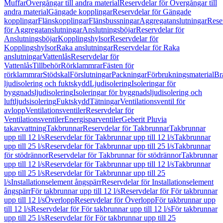
Muffar
Övergångar till andra material
Reservdelar för Övergångar till
andra material
Gängade kopplingar
Reservdelar för Gängade
kopplingar
Flänskopplingar
Flänsbussningar
Aggregatanslutningar
Rese
för Aggregatanslutningar
Anslutningsböjar
Reservdelar för
Anslutningsböjar
Kopplingshylsor
Reservdelar för
Kopplingshylsor
Raka anslutningar
Reservdelar för Raka
anslutningar
Vattenlås
Reservdelar för
Vattenlås
Tillbehör
Rörklammrar
Fästen för
rörklammrar
Stödskal
Förslutningar
Packningar
Förbrukningsmaterial
Br
ljudisolering och fuktskydd
Ljudisolering
Isoleringar för
byggnadsljudisolering
Isoleringar för byggnadsljudisolering och
luftljudsisolering
Fuktskydd
Tätningar
Ventilationsventil för
avlopp
Ventilationsventiler
Reservdelar för
Ventilationsventiler
Energisparventiler
Geberit Pluvia
takavvattning
Takbrunnar
Reservdelar för Takbrunnar
Takbrunnar
upp till 12 l/s
Reservdelar för Takbrunnar upp till 12 l/s
Takbrunnar
upp till 25 l/s
Reservdelar för Takbrunnar upp till 25 l/s
Takbrunnar
för stödrännor
Reservdelar för Takbrunnar för stödrännor
Takbrunnar
upp till 12 l/s
Reservdelar för Takbrunnar upp till 12 l/s
Takbrunnar
upp till 25 l/s
Reservdelar för Takbrunnar upp till 25
l/s
Installationselement ångspärr
Reservdelar för Installationselement
ångspärr
För takbrunnar upp till 12 l/s
Reservdelar för För takbrunnar
upp till 12 l/s
Överlopp
Reservdelar för Överlopp
För takbrunnar upp
till 12 l/s
Reservdelar för För takbrunnar upp till 12 l/s
För takbrunnar
upp till 25 l/s
Reservdelar för För takbrunnar upp till 25