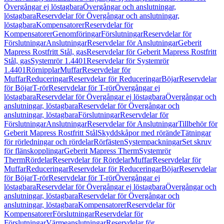
Övergångar ej löstagbara
Övergångar och anslutningar,
löstagbara
Reservdelar för Övergångar och anslutningar,
löstagbara
Kompensatorer
Reservdelar för
Kompensatorer
Genomföringar
Förslutningar
Reservdelar för
Förslutningar
Anslutningar
Reservdelar för Anslutningar
Geberit
Mapress Rostfritt Stål, gas
Reservdelar för Geberit Mapress Rostfritt
Stål, gas
Systemrör 1.4401
Reservdelar för Systemrör
1.4401
Rörnipplar
Muffar
Reservdelar för
Muffar
Reduceringar
Reservdelar för Reduceringar
Böjar
Reservdelar
för Böjar
T-rör
Reservdelar för T-rör
Övergångar ej
löstagbara
Reservdelar för Övergångar ej löstagbara
Övergångar och
anslutningar, löstagbara
Reservdelar för Övergångar och
anslutningar, löstagbara
Förslutningar
Reservdelar för
Förslutningar
Anslutningar
Reservdelar för Anslutningar
Tillbehör för
Geberit Mapress Rostfritt Stål
Skyddskåpor med rörände
Tätningar
för rörledningar och rördelar
Rörfästen
Systempackningar
Set skruv
för flänskopplingar
Geberit Mapress Therm
Systemrör
Therm
Rördelar
Reservdelar för Rördelar
Muffar
Reservdelar för
Muffar
Reduceringar
Reservdelar för Reduceringar
Böjar
Reservdelar
för Böjar
T-rör
Reservdelar för T-rör
Övergångar ej
löstagbara
Reservdelar för Övergångar ej löstagbara
Övergångar och
anslutningar, löstagbara
Reservdelar för Övergångar och
anslutningar, löstagbara
Kompensatorer
Reservdelar för
Kompensatorer
Förslutningar
Reservdelar för
Förslutningar
Värmeanslutningar
Reservdelar för