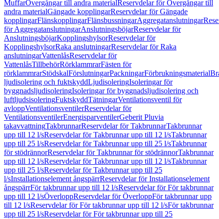
Muffar
Övergångar till andra material
Reservdelar för Övergångar till
andra material
Gängade kopplingar
Reservdelar för Gängade
kopplingar
Flänskopplingar
Flänsbussningar
Aggregatanslutningar
Rese
för Aggregatanslutningar
Anslutningsböjar
Reservdelar för
Anslutningsböjar
Kopplingshylsor
Reservdelar för
Kopplingshylsor
Raka anslutningar
Reservdelar för Raka
anslutningar
Vattenlås
Reservdelar för
Vattenlås
Tillbehör
Rörklammrar
Fästen för
rörklammrar
Stödskal
Förslutningar
Packningar
Förbrukningsmaterial
Br
ljudisolering och fuktskydd
Ljudisolering
Isoleringar för
byggnadsljudisolering
Isoleringar för byggnadsljudisolering och
luftljudsisolering
Fuktskydd
Tätningar
Ventilationsventil för
avlopp
Ventilationsventiler
Reservdelar för
Ventilationsventiler
Energisparventiler
Geberit Pluvia
takavvattning
Takbrunnar
Reservdelar för Takbrunnar
Takbrunnar
upp till 12 l/s
Reservdelar för Takbrunnar upp till 12 l/s
Takbrunnar
upp till 25 l/s
Reservdelar för Takbrunnar upp till 25 l/s
Takbrunnar
för stödrännor
Reservdelar för Takbrunnar för stödrännor
Takbrunnar
upp till 12 l/s
Reservdelar för Takbrunnar upp till 12 l/s
Takbrunnar
upp till 25 l/s
Reservdelar för Takbrunnar upp till 25
l/s
Installationselement ångspärr
Reservdelar för Installationselement
ångspärr
För takbrunnar upp till 12 l/s
Reservdelar för För takbrunnar
upp till 12 l/s
Överlopp
Reservdelar för Överlopp
För takbrunnar upp
till 12 l/s
Reservdelar för För takbrunnar upp till 12 l/s
För takbrunnar
upp till 25 l/s
Reservdelar för För takbrunnar upp till 25