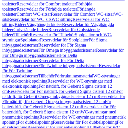
toaletter
Reservdelar för Comfort toaletter
Förhöjda
toaletter
Reservdelar för Förhöjda toaletter
Förlängda
toaletter
Comfort WC-sitsar
Reservdelar för Comfort WC-sitsar
WC-
sits
Reservdelar för WC-sits
WC-sittring
Reservdelar för WC-
sittring
Bidéer
Vägghängda bidéer
Reservdelar för Vägghängda
bidéer
Golvstående bidéer
Reservdelar för Golvstående
bidéer
Tillbehör
Reservdelar för Tillbehör
Spolplattor och WC-
styrningar
Spolplattor
Reservdelar för Spolplattor
För Sigma
inbyggnadscisterner
Reservdelar för För Sigma
inbyggnadscisterner
För Omega inbyggnadscisterner
Reservdelar för
För Omega inbyggnadscisterner
För Delta
inbyggnadscisterner
Reservdelar för För Delta
inbyggnadscisterner
För Twinline inbyggnadscisterner
Reservdelar
för För Twinline
inbyggnadscisterner
Tillbehör
Förbrukningsmaterial
WC-styrningar
med elektronisk spolning
Reservdelar för WC-styrningar med
elektronisk spolning
För nätdrift, för Geberit Sigma cistern 12
cm
Reservdelar för För nätdrift, för Geberit Sigma cistern 12 cm
För
nätdrift, för Geberit Omega inbyggnadscistern 12 cm
Reservdelar för
För nätdrift, för Geberit Omega inbyggnadscistern 12 cm
För
batteridrift, för Geberit Sigma cistern 12 cm
Reservdelar för För
batteridrift, för Geberit Sigma cistern 12 cm
WC-styrningar med
pneumatisk spolning
Reservdelar för WC-styrningar med pneumatisk
spolning
För dubbelspolning
Reservdelar för För dubbelspolning
För
enkelspolning
Reservdelar för För enkelspolning
Tillbehör för WC-