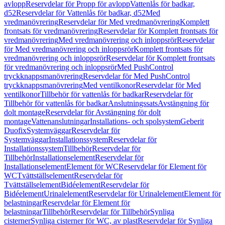
avlopp
Reservdelar för Propp för avlopp
Vattenlås för badkar,
d52
Reservdelar för Vattenlås för badkar, d52
Med
vredmanövrering
Reservdelar för Med vredmanövrering
Komplett
frontsats för vredmanövrering
Reservdelar för Komplett frontsats för
vredmanövrering
Med vredmanövrering och inloppsrör
Reservdelar
för Med vredmanövrering och inloppsrör
Komplett frontsats för
vredmanövrering och inloppsrör
Reservdelar för Komplett frontsats
för vredmanövrering och inloppsrör
Med PushControl
tryckknappsmanövrering
Reservdelar för Med PushControl
tryckknappsmanövrering
Med ventilkonor
Reservdelar för Med
ventilkonor
Tillbehör för vattenlås för badkar
Reservdelar för
Tillbehör för vattenlås för badkar
Anslutningssats
Avstängning för
dolt montage
Reservdelar för Avstängning för dolt
montage
Vattenanslutningar
Installations- och spolsystem
Geberit
Duofix
Systemväggar
Reservdelar för
Systemväggar
Installationssystem
Reservdelar för
Installationssystem
Tillbehör
Reservdelar för
Tillbehör
Installationselement
Reservdelar för
Installationselement
Element för WC
Reservdelar för Element för
WC
Tvättställselement
Reservdelar för
Tvättställselement
Bidéelement
Reservdelar för
Bidéelement
Urinalelement
Reservdelar för Urinalelement
Element för
belastningar
Reservdelar för Element för
belastningar
Tillbehör
Reservdelar för Tillbehör
Synliga
cisterner
Synliga cisterner för WC, av plast
Reservdelar för Synliga