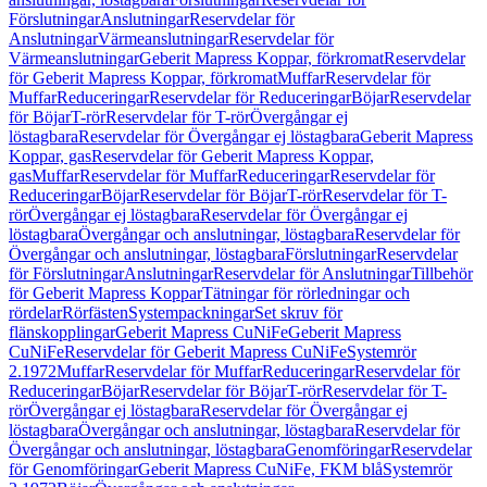
Förslutningar
Anslutningar
Reservdelar för
Anslutningar
Värmeanslutningar
Reservdelar för
Värmeanslutningar
Geberit Mapress Koppar, förkromat
Reservdelar
för Geberit Mapress Koppar, förkromat
Muffar
Reservdelar för
Muffar
Reduceringar
Reservdelar för Reduceringar
Böjar
Reservdelar
för Böjar
T-rör
Reservdelar för T-rör
Övergångar ej
löstagbara
Reservdelar för Övergångar ej löstagbara
Geberit Mapress
Koppar, gas
Reservdelar för Geberit Mapress Koppar,
gas
Muffar
Reservdelar för Muffar
Reduceringar
Reservdelar för
Reduceringar
Böjar
Reservdelar för Böjar
T-rör
Reservdelar för T-
rör
Övergångar ej löstagbara
Reservdelar för Övergångar ej
löstagbara
Övergångar och anslutningar, löstagbara
Reservdelar för
Övergångar och anslutningar, löstagbara
Förslutningar
Reservdelar
för Förslutningar
Anslutningar
Reservdelar för Anslutningar
Tillbehör
för Geberit Mapress Koppar
Tätningar för rörledningar och
rördelar
Rörfästen
Systempackningar
Set skruv för
flänskopplingar
Geberit Mapress CuNiFe
Geberit Mapress
CuNiFe
Reservdelar för Geberit Mapress CuNiFe
Systemrör
2.1972
Muffar
Reservdelar för Muffar
Reduceringar
Reservdelar för
Reduceringar
Böjar
Reservdelar för Böjar
T-rör
Reservdelar för T-
rör
Övergångar ej löstagbara
Reservdelar för Övergångar ej
löstagbara
Övergångar och anslutningar, löstagbara
Reservdelar för
Övergångar och anslutningar, löstagbara
Genomföringar
Reservdelar
för Genomföringar
Geberit Mapress CuNiFe, FKM blå
Systemrör