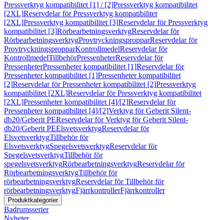
Pressverktyg kompatibilitet [1] / [2]
Pressverktyg kompatibilitet
[2XL]
Reservdelar för Pressverktyg kompatibilitet
[2XL]
Pressverktyg kompatibilitet [3]
Reservdelar för Pressverktyg
kompatibilitet [3]
Rörbearbetningsverktyg
Reservdelar för
Rörbearbetningsverktyg
Provtryckningsproppar
Reservdelar för
Provtryckningsproppar
Kontrollmedel
Reservdelar för
Kontrollmedel
Tillbehör
Pressenheter
Reservdelar för
Pressenheter
Pressenheter kompatibilitet [1]
Reservdelar för
Pressenheter kompatibilitet [1]
Pressenheter kompatibilitet
[2]
Reservdelar för Pressenheter kompatibilitet [2]
Pressverktyg
kompatibilitet [2XL]
Reservdelar för Pressverktyg kompatibilitet
[2XL]
Pressenheter kompatibilitet [4]/[2]
Reservdelar för
Pressenheter kompatibilitet [4]/[2]
Verktyg för Geberit Silent-
db20/Geberit PE
Reservdelar för Verktyg för Geberit Silent-
db20/Geberit PE
Elsvetsverktyg
Reservdelar för
Elsvetsverktyg
Tillbehör för
Elsvetsverktyg
Spegelsvetsverktyg
Reservdelar för
Spegelsvetsverktyg
Tillbehör för
spegelsvetsverktyg
Rörbearbetningsverktyg
Reservdelar för
Rörbearbetningsverktyg
Tillbehör för
rörbearbetningsverktyg
Reservdelar för Tillbehör för
rörbearbetningsverktyg
Fjärrkontroller
Fjärrkontroller
Produktkategorier
Badrumsserier
Nyheter