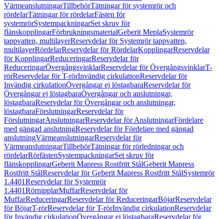
Värmeanslutningar
Tillbehör
Tätningar för systemrör och
rördelar
Tätningar för rördelar
Fästen för
systemrör
Systempackningar
Set skruv för
flänskopplingar
Förbrukningsmaterial
Geberit Mepla
Systemrör
tappvatten, multilayer
Reservdelar för Systemrör tappvatten,
multilayer
Rördelar
Reservdelar för Rördelar
Kopplingar
Reservdelar
för Kopplingar
Reduceringar
Reservdelar för
Reduceringar
Övergångsvinklar
Reservdelar för Övergångsvinklar
T-
rör
Reservdelar för T-rör
Invändig cirkulation
Reservdelar för
Invändig cirkulation
Övergångar ej löstagbara
Reservdelar för
Övergångar ej löstagbara
Övergångar och anslutningar,
löstagbara
Reservdelar för Övergångar och anslutningar,
löstagbara
Förslutningar
Reservdelar för
Förslutningar
Anslutningar
Reservdelar för Anslutningar
Fördelare
med gängad anslutning
Reservdelar för Fördelare med gängad
anslutning
Värmeanslutningar
Reservdelar för
Värmeanslutningar
Tillbehör
Tätningar för rörledningar och
rördelar
Rörfästen
Systempackningar
Set skruv för
flänskopplingar
Geberit Mapress Rostfritt Stål
Geberit Mapress
Rostfritt Stål
Reservdelar för Geberit Mapress Rostfritt Stål
Systemrör
1.4401
Reservdelar för Systemrör
1.4401
Rörnipplar
Muffar
Reservdelar för
Muffar
Reduceringar
Reservdelar för Reduceringar
Böjar
Reservdelar
för Böjar
T-rör
Reservdelar för T-rör
Invändig cirkulation
Reservdelar
för Invändig cirkulation
Övergångar ej löstagbara
Reservdelar för