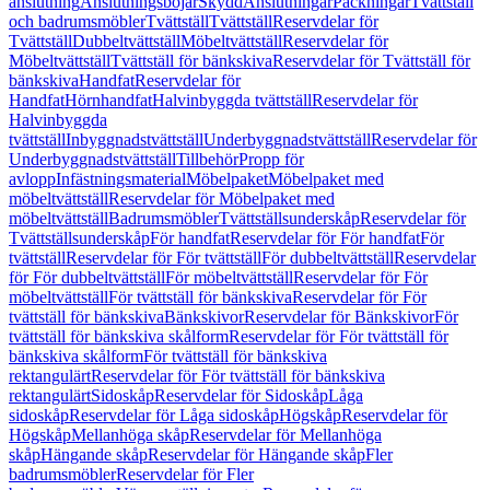
anslutning
Anslutningsböjar
Skydd
Anslutningar
Packningar
Tvättställ
och badrumsmöbler
Tvättställ
Tvättställ
Reservdelar för
Tvättställ
Dubbeltvättställ
Möbeltvättställ
Reservdelar för
Möbeltvättställ
Tvättställ för bänkskiva
Reservdelar för Tvättställ för
bänkskiva
Handfat
Reservdelar för
Handfat
Hörnhandfat
Halvinbyggda tvättställ
Reservdelar för
Halvinbyggda
tvättställ
Inbyggnadstvättställ
Underbyggnadstvättställ
Reservdelar för
Underbyggnadstvättställ
Tillbehör
Propp för
avlopp
Infästningsmaterial
Möbelpaket
Möbelpaket med
möbeltvättställ
Reservdelar för Möbelpaket med
möbeltvättställ
Badrumsmöbler
Tvättställsunderskåp
Reservdelar för
Tvättställsunderskåp
För handfat
Reservdelar för För handfat
För
tvättställ
Reservdelar för För tvättställ
För dubbeltvättställ
Reservdelar
för För dubbeltvättställ
För möbeltvättställ
Reservdelar för För
möbeltvättställ
För tvättställ för bänkskiva
Reservdelar för För
tvättställ för bänkskiva
Bänkskivor
Reservdelar för Bänkskivor
För
tvättställ för bänkskiva skålform
Reservdelar för För tvättställ för
bänkskiva skålform
För tvättställ för bänkskiva
rektangulärt
Reservdelar för För tvättställ för bänkskiva
rektangulärt
Sidoskåp
Reservdelar för Sidoskåp
Låga
sidoskåp
Reservdelar för Låga sidoskåp
Högskåp
Reservdelar för
Högskåp
Mellanhöga skåp
Reservdelar för Mellanhöga
skåp
Hängande skåp
Reservdelar för Hängande skåp
Fler
badrumsmöbler
Reservdelar för Fler