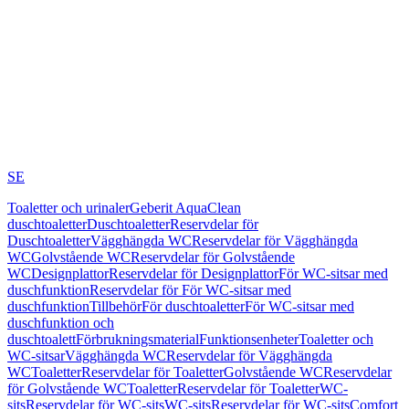
SE
Toaletter och urinaler
Geberit AquaClean
duschtoaletter
Duschtoaletter
Reservdelar för
Duschtoaletter
Vägghängda WC
Reservdelar för Vägghängda
WC
Golvstående WC
Reservdelar för Golvstående
WC
Designplattor
Reservdelar för Designplattor
För WC-sitsar med
duschfunktion
Reservdelar för För WC-sitsar med
duschfunktion
Tillbehör
För duschtoaletter
För WC-sitsar med
duschfunktion och
duschtoalett
Förbrukningsmaterial
Funktionsenheter
Toaletter och
WC-sitsar
Vägghängda WC
Reservdelar för Vägghängda
WC
Toaletter
Reservdelar för Toaletter
Golvstående WC
Reservdelar
för Golvstående WC
Toaletter
Reservdelar för Toaletter
WC-
sits
Reservdelar för WC-sits
WC-sits
Reservdelar för WC-sits
Comfort