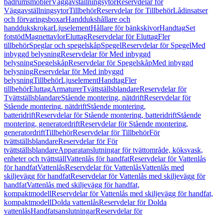
badrumsmöbler
Väggavställningsytor
Reservdelar för
Väggavställningsytor
Tillbehör
Reservdelar för Tillbehör
Lådinsatser
och förvaringsboxar
Handdukshållare och
handdukskrokar
Ljuselement
Hållare för bänkskivor
Handtag
Set
fotstöd
Magnettavlor
Eluttag
Reservdelar för Eluttag
Fler
tillbehör
Speglar och spegelskåp
Spegel
Reservdelar för Spegel
Med
inbyggd belysning
Reservdelar för Med inbyggd
belysning
Spegelskåp
Reservdelar för Spegelskåp
Med inbyggd
belysning
Reservdelar för Med inbyggd
belysning
Tillbehör
Ljuselement
Handtag
Fler
tillbehör
Eluttag
Armaturer
Tvättställsblandare
Reservdelar för
Tvättställsblandare
Stående montering, nätdrift
Reservdelar för
Stående montering, nätdrift
Stående montering,
batteridrift
Reservdelar för Stående montering, batteridrift
Stående
montering, generatordrift
Reservdelar för Stående montering,
generatordrift
Tillbehör
Reservdelar för Tillbehör
För
tvättställsblandare
Reservdelar för För
tvättställsblandare
Apparatanslutningar för tvättområde, köksvask,
enheter och tvättställ
Vattenlås för handfat
Reservdelar för Vattenlås
för handfat
Vattenlås
Reservdelar för Vattenlås
Vattenlås med
skiljevägg för handfat
Reservdelar för Vattenlås med skiljevägg för
handfat
Vattenlås med skiljevägg för handfat,
kompaktmodell
Reservdelar för Vattenlås med skiljevägg för handfat,
kompaktmodell
Dolda vattenlås
Reservdelar för Dolda
vattenlås
Handfatsanslutningar
Reservdelar för