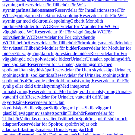
styrningar
Reservdelar för Tillbehör för WC-
styrningar
Installationssatser
Reservdelar för Installationssatser
För
WC-styrningar med elektronisk spolning
Reservdelar för För WC-
styrningar med elektronisk spolning
Geberit Monolith
moduler
Moduler för WC
Reservdelar för Moduler för WC
För
vägghängda WC
Reservdelar för För vägghängda WC
För
golvstående WC
Reservdelar för För golvstående
WC
Tillbehör
Reservdelar för Tillbehör
Förbrukningsmaterial
Moduler
för tvättställ
Tillbehör
Moduler för bidéer
Reservdelar för Moduler för
bidéer
För vägghängda och golvstående bidéer
Reservdelar för För
vägghängda och golvstående bidéer
Urinaler
Urinaler, spolningsdrift,
med spolkant
Reservdelar för Urinaler, spolningsdrift, med
spolkant
Utan skyddskåpa
Reservdelar för Utan skyddskåpa
Urinaler,
spolningsdrift, spolkantlösa
Reservdelar för Urinaler, spolningsdrift,
spolkantlösa
För synlig eller dold urinalstyrning
Reservdelar för För
synlig eller dold urinalstyrning
Med integrerad
urinalstyrning
Reservdelar för Med integrerad urinalstyrning
Urinaler,
vattenfri drift
Reservdelar för Urinaler, vattenfri drift
Utan
skyddskåpa
Reservdelar för Utan
skyddskåpa
Skiljeväggar
Skiljeväggar i plast
Skiljeväggar i
glas
Skiljeväggar av sanitetsporslin
Tillbehör
Reservdelar för
Tillbehör
Vattenlås och vattenlåstillbehör
Spolrör, spolrörsböjar och
adaptrar
Reservdelar för Spolrör, spolrörsböjar och
adaptrar
Infästningsmaterial
Urinalstyrningar
Dolt
montage
Reservdelar för Dolt montage
Med elektronisk spolning,