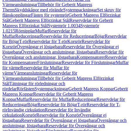
Värmeanslutningar
Tillbehör för Geberit Mapress
Therm
Skyddskåpor med rörände
Systempackningar
Set skruv för
flänskopplingar
Fästen för systemrör
Geberit Mapress Elförzinkat
Stål
Geberit Mapress Elförzinkat Stål
Reservdelar för Geberit
Mapress Elförzinkat Stål
Systemrör 1.0034
Systemrör
1.0215
Rörnipplar
Muffar
Reservdelar för
Muffar
Reduceringar
Reservdelar för Reduceringar
Böjar
Reservdelar
för Böjar
T-rör
Reservdelar för T-rör
Korsrör
Reservdelar för
Korsrör
Övergångar ej löstagbara
Reservdelar för Övergångar ej
löstagbara
Övergångar och anslutningar, löstagbara
Reservdelar för
Övergångar och anslutningar, löstagbara
Kompensatorer
Reservdelar
för Kompensatorer
Förslutningar
Reservdelar för Förslutningar
Muffar
för värme
Reservdelar för Muffar för
värme
Värmeanslutningar
Reservdelar för
Värmeanslutningar
Tillbehör för Geberit Mapress Elförzinkat
Stål
Tätningar för rörledningar och
rördelar
Rörfästen
Systempackningar
Geberit Mapress Koppar
Geberit
Mapress Koppar
Reservdelar för Geberit Mapress
Koppar
Muffar
Reservdelar för Muffar
Reduceringar
Reservdelar för
Reduceringar
Böjar
Reservdelar för Böjar
T-rör
Reservdelar för T-
rör
Invändig cirkulation
Reservdelar för Invändig
cirkulation
Korsrör
Reservdelar för Korsrör
Övergångar ej
löstagbara
Reservdelar för Övergångar ej löstagbara
Övergångar och
anslutningar, löstagbara
Reservdelar för Övergångar och
anslutningar, löstagbara
Förslutningar
Reservdelar för