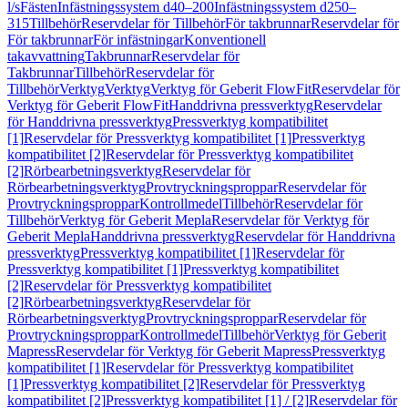
l/s
Fästen
Infästningssystem d40–200
Infästningssystem d250–
315
Tillbehör
Reservdelar för Tillbehör
För takbrunnar
Reservdelar för
För takbrunnar
För infästningar
Konventionell
takavvattning
Takbrunnar
Reservdelar för
Takbrunnar
Tillbehör
Reservdelar för
Tillbehör
Verktyg
Verktyg
Verktyg för Geberit FlowFit
Reservdelar för
Verktyg för Geberit FlowFit
Handdrivna pressverktyg
Reservdelar
för Handdrivna pressverktyg
Pressverktyg kompatibilitet
[1]
Reservdelar för Pressverktyg kompatibilitet [1]
Pressverktyg
kompatibilitet [2]
Reservdelar för Pressverktyg kompatibilitet
[2]
Rörbearbetningsverktyg
Reservdelar för
Rörbearbetningsverktyg
Provtryckningsproppar
Reservdelar för
Provtryckningsproppar
Kontrollmedel
Tillbehör
Reservdelar för
Tillbehör
Verktyg för Geberit Mepla
Reservdelar för Verktyg för
Geberit Mepla
Handdrivna pressverktyg
Reservdelar för Handdrivna
pressverktyg
Pressverktyg kompatibilitet [1]
Reservdelar för
Pressverktyg kompatibilitet [1]
Pressverktyg kompatibilitet
[2]
Reservdelar för Pressverktyg kompatibilitet
[2]
Rörbearbetningsverktyg
Reservdelar för
Rörbearbetningsverktyg
Provtryckningsproppar
Reservdelar för
Provtryckningsproppar
Kontrollmedel
Tillbehör
Verktyg för Geberit
Mapress
Reservdelar för Verktyg för Geberit Mapress
Pressverktyg
kompatibilitet [1]
Reservdelar för Pressverktyg kompatibilitet
[1]
Pressverktyg kompatibilitet [2]
Reservdelar för Pressverktyg
kompatibilitet [2]
Pressverktyg kompatibilitet [1] / [2]
Reservdelar för