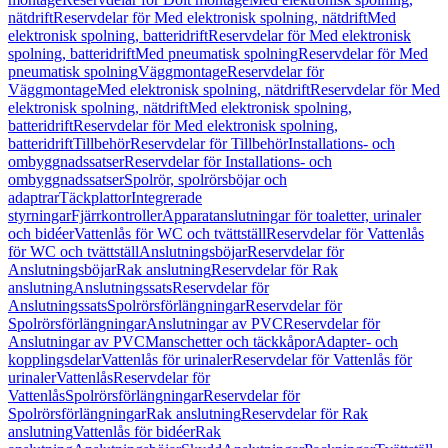
nätdrift
Reservdelar för Med elektronisk spolning, nätdrift
Med
elektronisk spolning, batteridrift
Reservdelar för Med elektronisk
spolning, batteridrift
Med pneumatisk spolning
Reservdelar för Med
pneumatisk spolning
Väggmontage
Reservdelar för
Väggmontage
Med elektronisk spolning, nätdrift
Reservdelar för Med
elektronisk spolning, nätdrift
Med elektronisk spolning,
batteridrift
Reservdelar för Med elektronisk spolning,
batteridrift
Tillbehör
Reservdelar för Tillbehör
Installations- och
ombyggnadssatser
Reservdelar för Installations- och
ombyggnadssatser
Spolrör, spolrörsböjar och
adaptrar
Täckplattor
Integrerade
styrningar
Fjärrkontroller
Apparatanslutningar för toaletter, urinaler
och bidéer
Vattenlås för WC och tvättställ
Reservdelar för Vattenlås
för WC och tvättställ
Anslutningsböjar
Reservdelar för
Anslutningsböjar
Rak anslutning
Reservdelar för Rak
anslutning
Anslutningssats
Reservdelar för
Anslutningssats
Spolrörsförlängningar
Reservdelar för
Spolrörsförlängningar
Anslutningar av PVC
Reservdelar för
Anslutningar av PVC
Manschetter och täckkåpor
Adapter- och
kopplingsdelar
Vattenlås för urinaler
Reservdelar för Vattenlås för
urinaler
Vattenlås
Reservdelar för
Vattenlås
Spolrörsförlängningar
Reservdelar för
Spolrörsförlängningar
Rak anslutning
Reservdelar för Rak
anslutning
Vattenlås för bidéer
Rak