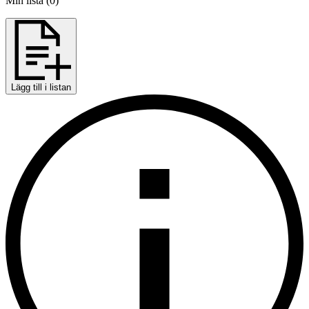
Min lista
(
0
)
Lägg till i listan