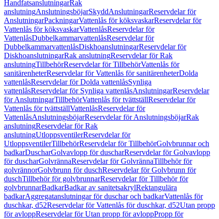
Handfatsanslutningar
Rak
anslutning
Anslutningsböjar
Skydd
Anslutningar
Reservdelar för
Anslutningar
Packningar
Vattenlås för köksvaskar
Reservdelar för
Vattenlås för köksvaskar
Vattenlås
Reservdelar för
Vattenlås
Dubbelkammarvattenlås
Reservdelar för
Dubbelkammarvattenlås
Diskhoanslutningar
Reservdelar för
Diskhoanslutningar
Rak anslutning
Reservdelar för Rak
anslutning
Tillbehör
Reservdelar för Tillbehör
Vattenlås för
sanitärenheter
Reservdelar för Vattenlås för sanitärenheter
Dolda
vattenlås
Reservdelar för Dolda vattenlås
Synliga
vattenlås
Reservdelar för Synliga vattenlås
Anslutningar
Reservdelar
för Anslutningar
Tillbehör
Vattenlås för tvättställ
Reservdelar för
Vattenlås för tvättställ
Vattenlås
Reservdelar för
Vattenlås
Anslutningsböjar
Reservdelar för Anslutningsböjar
Rak
anslutning
Reservdelar för Rak
anslutning
Utloppsventiler
Reservdelar för
Utloppsventiler
Tillbehör
Reservdelar för Tillbehör
Golvbrunnar och
badkar
Duschar
Golvavlopp för duschar
Reservdelar för Golvavlopp
för duschar
Golvränna
Reservdelar för Golvränna
Tillbehör för
golvrännor
Golvbrunn för dusch
Reservdelar för Golvbrunn för
dusch
Tillbehör för golvbrunnar
Reservdelar för Tillbehör för
golvbrunnar
Badkar
Badkar av sanitetsakryl
Rektangulära
badkar
Aggregatanslutningar för duschar och badkar
Vattenlås för
duschkar, d52
Reservdelar för Vattenlås för duschkar, d52
Utan propp
för avlopp
Reservdelar för Utan propp för avlopp
Propp för