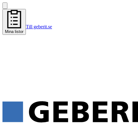
Till geberit.se
Mina listor