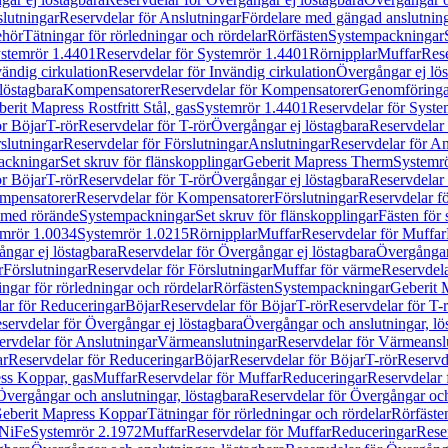
lutningar
Reservdelar för Anslutningar
Fördelare med gängad anslutnin
ehör
Tätningar för rörledningar och rördelar
Rörfästen
Systempackningar
stemrör 1.4401
Reservdelar för Systemrör 1.4401
Rörnipplar
Muffar
Rese
vändig cirkulation
Reservdelar för Invändig cirkulation
Övergångar ej lös
löstagbara
Kompensatorer
Reservdelar för Kompensatorer
Genomföringa
erit Mapress Rostfritt Stål, gas
Systemrör 1.4401
Reservdelar för Syste
ör Böjar
T-rör
Reservdelar för T-rör
Övergångar ej löstagbara
Reservdelar 
slutningar
Reservdelar för Förslutningar
Anslutningar
Reservdelar för An
ackningar
Set skruv för flänskopplingar
Geberit Mapress Therm
Systemr
ör Böjar
T-rör
Reservdelar för T-rör
Övergångar ej löstagbara
Reservdelar 
mpensatorer
Reservdelar för Kompensatorer
Förslutningar
Reservdelar fö
med rörände
Systempackningar
Set skruv för flänskopplingar
Fästen för
mrör 1.0034
Systemrör 1.0215
Rörnipplar
Muffar
Reservdelar för Muffar
ngar ej löstagbara
Reservdelar för Övergångar ej löstagbara
Övergångar 
r
Förslutningar
Reservdelar för Förslutningar
Muffar för värme
Reservdela
ingar för rörledningar och rördelar
Rörfästen
Systempackningar
Geberit 
ar för Reduceringar
Böjar
Reservdelar för Böjar
T-rör
Reservdelar för T-
servdelar för Övergångar ej löstagbara
Övergångar och anslutningar, lö
ervdelar för Anslutningar
Värmeanslutningar
Reservdelar för Värmeansl
ar
Reservdelar för Reduceringar
Böjar
Reservdelar för Böjar
T-rör
Reservde
ess Koppar, gas
Muffar
Reservdelar för Muffar
Reduceringar
Reservdelar 
Övergångar och anslutningar, löstagbara
Reservdelar för Övergångar och
 Geberit Mapress Koppar
Tätningar för rörledningar och rördelar
Rörfäste
uNiFe
Systemrör 2.1972
Muffar
Reservdelar för Muffar
Reduceringar
Rese