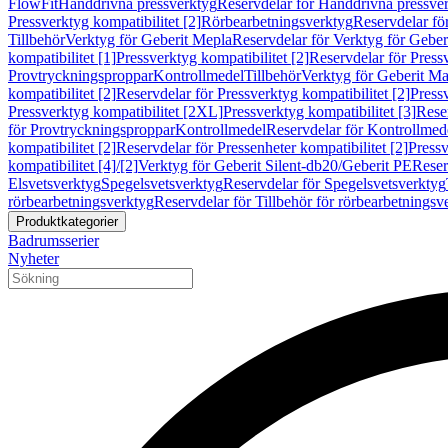
FlowFit
Handdrivna pressverktyg
Reservdelar för Handdrivna pressve
Pressverktyg kompatibilitet [2]
Rörbearbetningsverktyg
Reservdelar fö
Tillbehör
Verktyg för Geberit Mepla
Reservdelar för Verktyg för Geber
kompatibilitet [1]
Pressverktyg kompatibilitet [2]
Reservdelar för Pressv
Provtryckningsproppar
Kontrollmedel
Tillbehör
Verktyg för Geberit Ma
kompatibilitet [2]
Reservdelar för Pressverktyg kompatibilitet [2]
Pressv
Pressverktyg kompatibilitet [2XL]
Pressverktyg kompatibilitet [3]
Reser
för Provtryckningsproppar
Kontrollmedel
Reservdelar för Kontrollmed
kompatibilitet [2]
Reservdelar för Pressenheter kompatibilitet [2]
Pressv
kompatibilitet [4]/[2]
Verktyg för Geberit Silent-db20/Geberit PE
Reser
Elsvetsverktyg
Spegelsvetsverktyg
Reservdelar för Spegelsvetsverktyg
rörbearbetningsverktyg
Reservdelar för Tillbehör för rörbearbetningsv
Produktkategorier
Badrumsserier
Nyheter