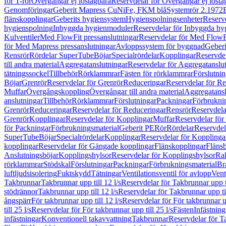
för T-rör
Övergångar ej löstagbara
Reservdelar för Övergångar ej lösta
Genomföringar
Geberit Mapress CuNiFe, FKM blå
Systemrör 2.1972
flänskopplingar
Geberits hygiensystem
Hygienspolningsenheter
Reserv
hygienspolning
Inbyggda hygienmoduler
Reservdelar för Inbyggda h
Kulventiler
Med FlowFit pressanslutningar
Reservdelar för Med FlowFi
för Med Mapress pressanslutningar
Avloppssystem för byggnad
Geberi
Rensrör
Rördelar SuperTube
Böjar
Specialrördelar
Kopplingar
Reservdel
till andra material
Aggregatanslutningar
Reservdelar för Aggregatanslu
tätningssockel
Tillbehör
Rörklammrar
Fästen för rörklammrar
Förslutnin
Böjar
Grenrör
Reservdelar för Grenrör
Reduceringar
Reservdelar för R
Muffar
Övergångskoppling
Övergångar till andra material
Aggregatansl
anslutningar
Tillbehör
Rörklammrar
Förslutningar
Packningar
Förbrukni
Grenrör
Reduceringar
Reservdelar för Reduceringar
Rensrör
Reservdela
Grenrör
Kopplingar
Reservdelar för Kopplingar
Muffar
Reservdelar för
för Packningar
Förbrukningsmaterial
Geberit PE
Rör
Rördelar
Reservdel
SuperTube
Böjar
Specialrördelar
Kopplingar
Reservdelar för Kopplinga
kopplingar
Reservdelar för Gängade kopplingar
Flänskopplingar
Fläns
Anslutningsböjar
Kopplingshylsor
Reservdelar för Kopplingshylsor
Rak
rörklammrar
Stödskal
Förslutningar
Packningar
Förbrukningsmaterial
Br
luftljudsisolering
Fuktskydd
Tätningar
Ventilationsventil för avlopp
Vent
Takbrunnar
Takbrunnar upp till 12 l/s
Reservdelar för Takbrunnar upp ti
stödrännor
Takbrunnar upp till 12 l/s
Reservdelar för Takbrunnar upp til
ångspärr
För takbrunnar upp till 12 l/s
Reservdelar för För takbrunnar up
till 25 l/s
Reservdelar för För takbrunnar upp till 25 l/s
Fästen
Infästnin
infästningar
Konventionell takavvattning
Takbrunnar
Reservdelar för T