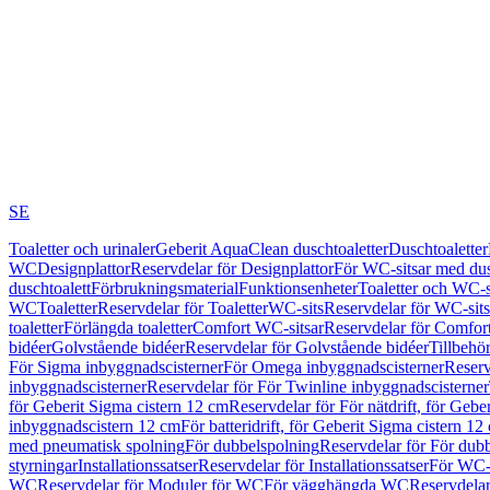
SE
Toaletter och urinaler
Geberit AquaClean duschtoaletter
Duschtoaletter
WC
Designplattor
Reservdelar för Designplattor
För WC-sitsar med du
duschtoalett
Förbrukningsmaterial
Funktionsenheter
Toaletter och WC-s
WC
Toaletter
Reservdelar för Toaletter
WC-sits
Reservdelar för WC-sits
toaletter
Förlängda toaletter
Comfort WC-sitsar
Reservdelar för Comfor
bidéer
Golvstående bidéer
Reservdelar för Golvstående bidéer
Tillbehö
För Sigma inbyggnadscisterner
För Omega inbyggnadscisterner
Reserv
inbyggnadscisterner
Reservdelar för För Twinline inbyggnadscisterner
för Geberit Sigma cistern 12 cm
Reservdelar för För nätdrift, för Gebe
inbyggnadscistern 12 cm
För batteridrift, för Geberit Sigma cistern 12
med pneumatisk spolning
För dubbelspolning
Reservdelar för För dub
styrningar
Installationssatser
Reservdelar för Installationssatser
För WC-s
WC
Reservdelar för Moduler för WC
För vägghängda WC
Reservdela