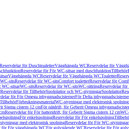
Reservdelar för Duschtoaletter
Vägghängda WC
Reservdelar för Vägg
schfunktion
Reservdelar för För WC-sitsar med duschfunktion
Tillbehör
itsar
Vägghängda WC
Reservdelar för Vägghängda WC
Toaletter
Reserv
WC-sits
Reservdelar för WC-sits
Comfort toaletter
Reservdelar för Comfo
t WC-sitsar
WC-sits
Reservdelar för WC-sits
WC-sittring
Reservdelar för
r
Reservdelar för Tillbehör
Spolplattor och WC-styrningar
Spolplattor
Rese
delar för För Omega inbyggnadscisterner
För Delta inbyggnadscisterne
Tillbehör
Förbrukningsmaterial
WC-styrningar med elektronisk spolning
rit Sigma cistern 12 cm
För nätdrift, för Geberit Omega inbyggnadscist
 cm
Reservdelar för För batteridrift, för Geberit Sigma cistern 12 cm
WC-s
belspolning
För enkelspolning
Reservdelar för För enkelspolning
Tillbeh
tyrningar med elektronisk spolning
Reservdelar för För WC-styrningar
r för För vägghängda WC
För golvstående WC
Reservdelar för För gol