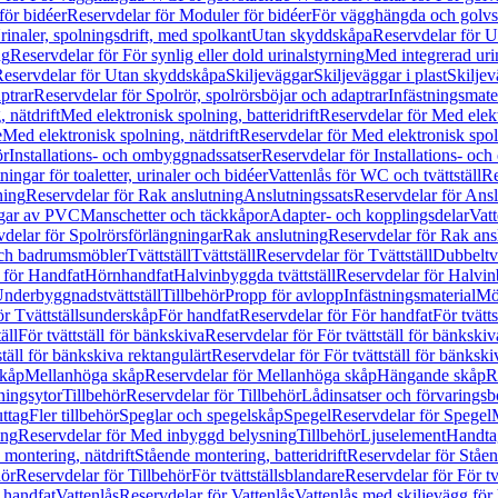
för bidéer
Reservdelar för Moduler för bidéer
För vägghängda och golvs
rinaler, spolningsdrift, med spolkant
Utan skyddskåpa
Reservdelar för 
ng
Reservdelar för För synlig eller dold urinalstyrning
Med integrerad uri
eservdelar för Utan skyddskåpa
Skiljeväggar
Skiljeväggar i plast
Skiljev
ptrar
Reservdelar för Spolrör, spolrörsböjar och adaptrar
Infästningsmate
 nätdrift
Med elektronisk spolning, batteridrift
Reservdelar för Med elektr
e
Med elektronisk spolning, nätdrift
Reservdelar för Med elektronisk spoln
ör
Installations- och ombyggnadssatser
Reservdelar för Installations- oc
ingar för toaletter, urinaler och bidéer
Vattenlås för WC och tvättställ
Re
ning
Reservdelar för Rak anslutning
Anslutningssats
Reservdelar för Ansl
ngar av PVC
Manschetter och täckkåpor
Adapter- och kopplingsdelar
Vatt
delar för Spolrörsförlängningar
Rak anslutning
Reservdelar för Rak ans
 och badrumsmöbler
Tvättställ
Tvättställ
Reservdelar för Tvättställ
Dubbeltvä
 för Handfat
Hörnhandfat
Halvinbyggda tvättställ
Reservdelar för Halvi
Underbyggnadstvättställ
Tillbehör
Propp för avlopp
Infästningsmaterial
Mö
ör Tvättställsunderskåp
För handfat
Reservdelar för För handfat
För tvätts
äll
För tvättställ för bänkskiva
Reservdelar för För tvättställ för bänkskiv
ställ för bänkskiva rektangulärt
Reservdelar för För tvättställ för bänkski
skåp
Mellanhöga skåp
Reservdelar för Mellanhöga skåp
Hängande skåp
R
ningsytor
Tillbehör
Reservdelar för Tillbehör
Lådinsatser och förvaringsb
uttag
Fler tillbehör
Speglar och spegelskåp
Spegel
Reservdelar för Spegel
ing
Reservdelar för Med inbyggd belysning
Tillbehör
Ljuselement
Handta
 montering, nätdrift
Stående montering, batteridrift
Reservdelar för Ståen
hör
Reservdelar för Tillbehör
För tvättställsblandare
Reservdelar för För tv
r handfat
Vattenlås
Reservdelar för Vattenlås
Vattenlås med skiljevägg för