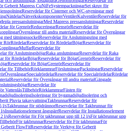
r och anslutningar, löstagbara
Genomföringar
Reservdelar för
för Geberit Mapress CuNiFe
Systempackningar
Set skruv för
ienspolning
Reservdelar för Cisterner och WC-styrningar med
ning
Nätdelar
Nätverkskomponenter
Ventiler
Kulventiler
Reservdelar för
Mepla pressanslutningar
Med Mapress pressanslutningar
Reservdelar
elar för Grenrör
Reduceringar
Rensrör
Reservdelar för
opplingar
Övergångar till andra material
Reservdelar för Övergångar
ng med tätningssockel
Reservdelar för Anslutningsring med
ör Rör
Rördelar
Reservdelar för Rördelar
Böjar
Reservdelar för
Kopplingar
Muffar
Reservdelar för
elar för Anslutningsböjar
Raka anslutningar
Reservdelar för Raka
ar för Rördelar
Böjar
Reservdelar för Böjar
Grenrör
Reservdelar för
öjar
Reservdelar för Böjar
Grenrör
Reservdelar för
lar för Tillbehör
Rörklammrar
Förslutningar
Packningar
Reservdelar
rör
Övergångar
Specialrördelar
Reservdelar för Specialrördelar
Rördelar
terial
Reservdelar för Övergångar till andra material
Gängade
slutningsböjar
Reservdelar för
ör Vattenlås
Tillbehör
Rörklammrar
Fästen för
gnadsljudisolering
Isoleringar för byggnadsljudisolering och
berit Pluvia takavvattning
Takbrunnar
Reservdelar för
 l/s
Takbrunnar för stödrännor
Reservdelar för Takbrunnar för
l/s
Installationselement ångspärr
Reservdelar för Installationselement
2 l/s
Reservdelar för För takbrunnar upp till 12 l/s
För takbrunnar upp
Tillbehör
För takbrunnar
Reservdelar för För takbrunnar
För
 Geberit FlowFit
Reservdelar för Verktyg för Geberit