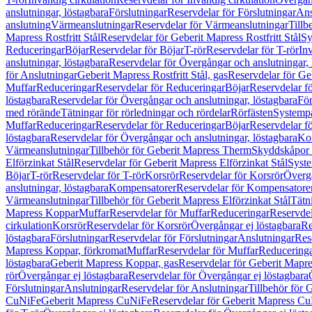
anslutningar, löstagbara
Förslutningar
Reservdelar för Förslutningar
Ans
anslutning
Värmeanslutningar
Reservdelar för Värmeanslutningar
Tillb
Mapress Rostfritt Stål
Reservdelar för Geberit Mapress Rostfritt Stål
Sy
Reduceringar
Böjar
Reservdelar för Böjar
T-rör
Reservdelar för T-rör
In
anslutningar, löstagbara
Reservdelar för Övergångar och anslutningar, 
för Anslutningar
Geberit Mapress Rostfritt Stål, gas
Reservdelar för Geb
Muffar
Reduceringar
Reservdelar för Reduceringar
Böjar
Reservdelar f
löstagbara
Reservdelar för Övergångar och anslutningar, löstagbara
För
med rörände
Tätningar för rörledningar och rördelar
Rörfästen
Systemp
Muffar
Reduceringar
Reservdelar för Reduceringar
Böjar
Reservdelar f
löstagbara
Reservdelar för Övergångar och anslutningar, löstagbara
Ko
Värmeanslutningar
Tillbehör för Geberit Mapress Therm
Skyddskåpor 
Elförzinkat Stål
Reservdelar för Geberit Mapress Elförzinkat Stål
Syste
Böjar
T-rör
Reservdelar för T-rör
Korsrör
Reservdelar för Korsrör
Övergå
anslutningar, löstagbara
Kompensatorer
Reservdelar för Kompensatore
Värmeanslutningar
Tillbehör för Geberit Mapress Elförzinkat Stål
Tätn
Mapress Koppar
Muffar
Reservdelar för Muffar
Reduceringar
Reservdel
cirkulation
Korsrör
Reservdelar för Korsrör
Övergångar ej löstagbara
Re
löstagbara
Förslutningar
Reservdelar för Förslutningar
Anslutningar
Res
Mapress Koppar, förkromat
Muffar
Reservdelar för Muffar
Reducering
löstagbara
Geberit Mapress Koppar, gas
Reservdelar för Geberit Mapr
rör
Övergångar ej löstagbara
Reservdelar för Övergångar ej löstagbara
Förslutningar
Anslutningar
Reservdelar för Anslutningar
Tillbehör för
CuNiFe
Geberit Mapress CuNiFe
Reservdelar för Geberit Mapress C