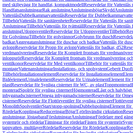
med skiljevägg för handfat, kompaktmodell
Reservdelar för Vattenlås
Handfatsanslutningar
Rak anslutning
Anslutningsböjar
Skydd
Anslutnin
Vattenlås
Dubbelkammarvattenlås
Reservdelar för Dubbelkammarvatte
Tillbehör
Vattenlås för sanitärenheter
Reservdelar för Vattenlås för sani
Anslutningar
Tillbehör
Vattenlås för tvättställ
Reservdelar för Vattenlås fö
anslutning
Utloppsventiler
Reservdelar för Utloppsventiler
Tillbehör
Res
för Golvränna
Tillbehör för golvrännor
Golvbrunn för dusch
Reservdela
badkar
Aggregatanslutningar för duschar och badkar
Vattenlås för dus
avlopp
Reservdelar för Propp för avlopp
Vattenlås för badkar, d52
Reser
vredmanövrering
Reservdelar för Komplett frontsats för vredmanövrer
inloppsrör
Reservdelar för Komplett frontsats för vredmanövrering och
ventilkonor
Reservdelar för Med ventilkonor
Tillbehör för vattenlås fö
montage
Vattenanslutningar
Installations- och spolsystem
Geberit Duof
Tillbehör
Installationselement
Reservdelar för Installationselement
Elem
Bidéelement
Urinalelement
Reservdelar för Urinalelement
Element för 
plast
Reservdelar för Synliga cisterner för WC, av plast
Toppmonterad
monterad
Spolrör för synliga cisterner
Högmonterad
Lågt och halvhögt
inbyggnadscisterner
Omega inbyggnadscisterner
Reservdelar för Omeg
cisterner
Reservdelar för Flottörventiler för synliga cisterner
Flottörvent
Monolith
Spolventiler
Start/stopp-spolning
Dubbelspolning
Element för 
Rördelar
Kopplingar
Reduceringar
Böjar
T-rör
Invändig cirkulation
Reser
anslutningar, löstagbara
Förslutningar
Anslutningar
Fördelare med gäng
systemrör och rördelar
Tätningar för rördelar
Fästen för systemrör
Syst
tappvatten, multilayer
Rördelar
Reservdelar för Rördelar
Kopplingar
Res
T-rör
Invändig cirkulation
Reservdelar för Invändig cirkulation
Övergång