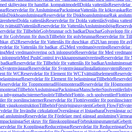
 med skiljevägg för handfat, kompaktmodell
Dolda vattenlås
Reservdelar 
gar
Reservdelar för Anslutningar
Packningar
Vattenlås för köksvaskar
Res
nlås
Diskhoanslutningar
Reservdelar för Diskhoanslutningar
Rak anslutn
tärenheter
Dolda vattenlås
Reservdelar för Dolda vattenlås
Synliga vatten
r tvättställ
Vattenlås
Reservdelar för Vattenlås
Anslutningsböjar
Reservde
ervdelar för Tillbehör
Golvbrunnar och badkar
Duschar
Golvavlopp för 
r för Golvbrunn för dusch
Tillbehör för golvbrunnar
Reservdelar för Til
chkar, d52
Reservdelar för Vattenlås för duschkar, d52
Utan propp för av
vdelar för Vattenlås för badkar, d52
Med vredmanövrering
Reservdelar
ing
Med vredmanövrering och inloppsrör
Reservdelar för Med vredmanö
 inloppsrör
Med PushControl tryckknappsmanövrering
Reservdelar för
r badkar
Reservdelar för Tillbehör för vattenlås för badkar
Anslutningssat
ix
Systemväggar
Reservdelar för Systemväggar
Installationssystem
Reservd
ent för WC
Reservdelar för Element för WC
Tvättställselement
Reservdel
belastningar
Reservdelar för Element för belastningar
Tillbehör
Reservdela
Reservdelar för Toppmonterad
Högmonterad
Reservdelar för Högmonte
 monterad
Tillbehör
Anslutningar
Packningar
Manschetter
Spolventiler
Inb
a inbyggnadscisterner
Spolrör
Tillbehör
Flottör- och spolventiler
Flottörve
iler för porslinscisterner
Reservdelar för Flottörventiler för porslinscister
lätt väggkonstruktion
Tillbehör
Försörjningssystem
Geberit FlowFit
Syst
vdelar för Invändig cirkulation
Övergångar ej löstagbara
Övergångar och
ad anslutning
Reservdelar för Fördelare med gängad anslutning
Värmean
empackningar
Set skruv för flänskopplingar
Förbrukningsmaterial
Geberit
ervdelar för Kopplingar
Reduceringar
Reservdelar för Reduceringar
Öve
ar ej löstagbara
Reservdelar för Övergångar ej löstagbara
Övergångar o