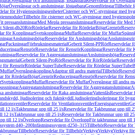
gbara
Övergångar och anslutningar, löstagbara
Reservdelar för Övergånga
Böjar
Övergångar och anslutningar, löstagbara
Genomföringar
Tillbehör 
delar för Hygienspolningsenheter
Cisterner och WC-styrningar med hyg
ygienmoduler
Tillbehör för cisterner och WC-styrningar med hygienspol
t pressanslutningar
Med Mepla pressanslutningar
Reservdelar för Med 
t Silent-db20
Rör
Rördelar
Reservdelar för Rördelar
Böjar
Grenrör
Reservd
ar för Kopplingar
Svetskopplingar
Muffar
Reservdelar för Muffar
Spännk
tningar
Anslutningsböjar
Reservdelar för Anslutningsböjar
Anslutningsri
gar
Packningar
Förbrukningsmaterial
Geberit Silent-PP
Rör
Reservdelar f
educeringar
Rensrör
Reservdelar för Rensrör
Kopplingar
Reservdelar för 
utningar
Reservdelar för Aggregatanslutningar
Anslutningsböjar
Reservd
ngsmaterial
Geberit Silent-Pro
Rör
Reservdelar för Rör
Rördelar
Reservdel
r för Rensrör
Rördelar SuperTube
Reservdelar för Rördelar SuperTube
B
 Muffar
Övergångskoppling
Adaptrar till andra material
Tillbehör
Reservde
ar för Rördelar
Böjar
Grenrör
Reduceringar
Rensrör
Reservdelar för Rens
r
Svetskopplingar
Muffar
Reservdelar för Muffar
Övergångar till andra ma
bussningar
Aggregatanslutningar
Reservdelar för Aggregatanslutningar
An
a anslutningar
Reservdelar för Raka anslutningar
Vattenlås
Reservdelar f
andskydd, ljudisolering och fuktskydd
Ljudisolering
Isoleringar för byg
ilationsventiler
Reservdelar för Ventilationsventiler
Energisparventiler
Ge
ll 12 l/s
Takbrunnar upp till 25 l/s
Reservdelar för Takbrunnar upp till 25
l 12 l/s
Takbrunnar upp till 25 l/s
Reservdelar för Takbrunnar upp till 25 
p till 12 l/s
Överlopp
Reservdelar för Överlopp
För takbrunnar upp till 1
gssystem d40–200
Infästningssystem d250–315
Tillbehör
Reservdelar för 
akbrunnar
Tillbehör
Reservdelar för Tillbehör
Verktyg
Verktyg
Verktyg för