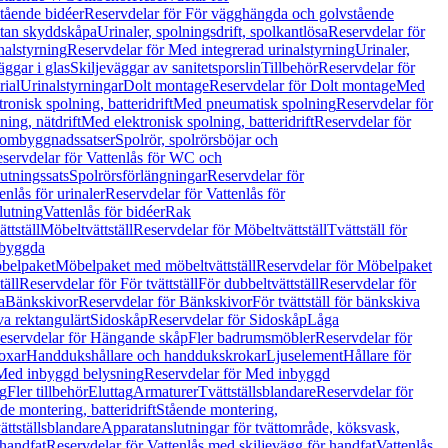
tående bidéer
Reservdelar för För vägghängda och golvstående
Utan skyddskåpa
Urinaler, spolningsdrift, spolkantlösa
Reservdelar för
nalstyrning
Reservdelar för Med integrerad urinalstyrning
Urinaler,
äggar i glas
Skiljeväggar av sanitetsporslin
Tillbehör
Reservdelar för
rial
Urinalstyrningar
Dolt montage
Reservdelar för Dolt montage
Med
onisk spolning, batteridrift
Med pneumatisk spolning
Reservdelar för
ing, nätdrift
Med elektronisk spolning, batteridrift
Reservdelar för
h ombyggnadssatser
Spolrör, spolrörsböjar och
servdelar för Vattenlås för WC och
utningssats
Spolrörsförlängningar
Reservdelar för
enlås för urinaler
Reservdelar för Vattenlås för
lutning
Vattenlås för bidéer
Rak
ttställ
Möbeltvättställ
Reservdelar för Möbeltvättställ
Tvättställ för
nbyggda
belpaket
Möbelpaket med möbeltvättställ
Reservdelar för Möbelpaket
täll
Reservdelar för För tvättställ
För dubbeltvättställ
Reservdelar för
a
Bänkskivor
Reservdelar för Bänkskivor
För tvättställ för bänkskiva
va rektangulärt
Sidoskåp
Reservdelar för Sidoskåp
Låga
eservdelar för Hängande skåp
Fler badrumsmöbler
Reservdelar för
oxar
Handdukshållare och handdukskrokar
Ljuselement
Hållare för
Med inbyggd belysning
Reservdelar för Med inbyggd
g
Fler tillbehör
Eluttag
Armaturer
Tvättställsblandare
Reservdelar för
de montering, batteridrift
Stående montering,
ättställsblandare
Apparatanslutningar för tvättområde, köksvask,
 handfat
Reservdelar för Vattenlås med skiljevägg för handfat
Vattenlås