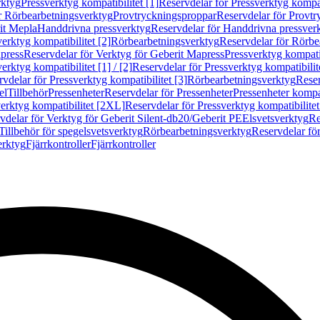
rktyg
Pressverktyg kompatibilitet [1]
Reservdelar för Pressverktyg kompati
r Rörbearbetningsverktyg
Provtryckningsproppar
Reservdelar för Provt
it Mepla
Handdrivna pressverktyg
Reservdelar för Handdrivna pressver
erktyg kompatibilitet [2]
Rörbearbetningsverktyg
Reservdelar för Rörbe
press
Reservdelar för Verktyg för Geberit Mapress
Pressverktyg kompatib
erktyg kompatibilitet [1] / [2]
Reservdelar för Pressverktyg kompatibilitet
vdelar för Pressverktyg kompatibilitet [3]
Rörbearbetningsverktyg
Reser
el
Tillbehör
Pressenheter
Reservdelar för Pressenheter
Pressenheter kompat
erktyg kompatibilitet [2XL]
Reservdelar för Pressverktyg kompatibilite
vdelar för Verktyg för Geberit Silent-db20/Geberit PE
Elsvetsverktyg
Re
Tillbehör för spegelsvetsverktyg
Rörbearbetningsverktyg
Reservdelar fö
erktyg
Fjärrkontroller
Fjärrkontroller