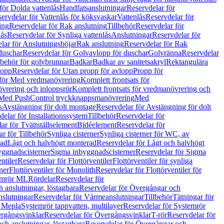
för Dolda vattenlås
Handfatsanslutningar
Reservdelar för
ervdelar för Vattenlås för köksvaskar
Vattenlås
Reservdelar för
ing
Reservdelar för Rak anslutning
Tillbehör
Reservdelar för
lås
Reservdelar för Synliga vattenlås
Anslutningar
Reservdelar för
lar för Anslutningsböjar
Rak anslutning
Reservdelar för Rak
duschar
Reservdelar för Golvavlopp för duschar
Golvränna
Reservdelar
lbehör för golvbrunnar
Badkar
Badkar av sanitetsakryl
Rektangulära
lopp
Reservdelar för Utan propp för avlopp
Propp för
 för Med vredmanövrering
Komplett frontsats för
vrering och inloppsrör
Komplett frontsats för vredmanövrering och
 Med PushControl tryckknappsmanövrering
Med
s
Avstängning för dolt montage
Reservdelar för Avstängning för dolt
elar för Installationssystem
Tillbehör
Reservdelar för
ar för Tvättställselement
Bidéelement
Reservdelar för
r för Tillbehör
Synliga cisterner
Synliga cisterner för WC, av
rad
Lågt och halvhögt monterad
Reservdelar för Lågt och halvhögt
yggnadscisterner
Sigma inbyggnadscisterner
Reservdelar för Sigma
ntiler
Reservdelar för Flottörventiler
Flottörventiler för synliga
ner
Flottörventiler för Monolith
Reservdelar för Flottörventiler för
emrör ML
Rördelar
Reservdelar för
 anslutningar, löstagbara
Reservdelar för Övergångar och
slutningar
Reservdelar för Värmeanslutningar
Tillbehör
Tätningar för
 Mepla
Systemrör tappvatten, multilayer
Reservdelar för Systemrör
rgångsvinklar
Reservdelar för Övergångsvinklar
T-rör
Reservdelar för
ch anslutningar, löstagbara
Reservdelar för Övergångar och