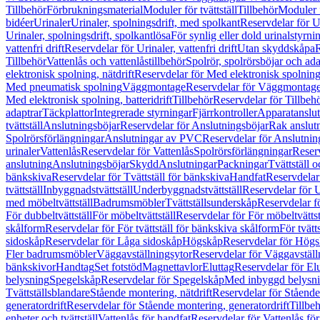
Tillbehör
Förbrukningsmaterial
Moduler för tvättställ
Tillbehör
Moduler 
bidéer
Urinaler
Urinaler, spolningsdrift, med spolkant
Reservdelar för U
Urinaler, spolningsdrift, spolkantlösa
För synlig eller dold urinalstyrni
vattenfri drift
Reservdelar för Urinaler, vattenfri drift
Utan skyddskåpa
R
Tillbehör
Vattenlås och vattenlåstillbehör
Spolrör, spolrörsböjar och ada
elektronisk spolning, nätdrift
Reservdelar för Med elektronisk spolning,
Med pneumatisk spolning
Väggmontage
Reservdelar för Väggmontag
Med elektronisk spolning, batteridrift
Tillbehör
Reservdelar för Tillbeh
adaptrar
Täckplattor
Integrerade styrningar
Fjärrkontroller
Apparatanslutn
tvättställ
Anslutningsböjar
Reservdelar för Anslutningsböjar
Rak anslut
Spolrörsförlängningar
Anslutningar av PVC
Reservdelar för Anslutni
urinaler
Vattenlås
Reservdelar för Vattenlås
Spolrörsförlängningar
Reserv
anslutning
Anslutningsböjar
Skydd
Anslutningar
Packningar
Tvättställ
bänkskiva
Reservdelar för Tvättställ för bänkskiva
Handfat
Reservdelar
tvättställ
Inbyggnadstvättställ
Underbyggnadstvättställ
Reservdelar för 
med möbeltvättställ
Badrumsmöbler
Tvättställsunderskåp
Reservdelar f
För dubbeltvättställ
För möbeltvättställ
Reservdelar för För möbeltvättst
skålform
Reservdelar för För tvättställ för bänkskiva skålform
För tvätt
sidoskåp
Reservdelar för Låga sidoskåp
Högskåp
Reservdelar för Hög
Fler badrumsmöbler
Väggavställningsytor
Reservdelar för Väggavställ
bänkskivor
Handtag
Set fotstöd
Magnettavlor
Eluttag
Reservdelar för El
belysning
Spegelskåp
Reservdelar för Spegelskåp
Med inbyggd belysn
Tvättställsblandare
Stående montering, nätdrift
Reservdelar för Stående
generatordrift
Reservdelar för Stående montering, generatordrift
Tillbe
enheter och tvättställ
Vattenlås för handfat
Reservdelar för Vattenlås fö