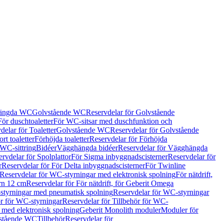
hängda WC
Golvstående WC
Reservdelar för Golvstående
För duschtoaletter
För WC-sitsar med duschfunktion och
delar för Toaletter
Golvstående WC
Reservdelar för Golvstående
rt toaletter
Förhöjda toaletter
Reservdelar för Förhöjda
 WC-sittring
Bidéer
Vägghängda bidéer
Reservdelar för Vägghängda
rvdelar för Spolplattor
För Sigma inbyggnadscisterner
Reservdelar för
r
Reservdelar för För Delta inbyggnadscisterner
För Twinline
Reservdelar för WC-styrningar med elektronisk spolning
För nätdrift,
ern 12 cm
Reservdelar för För nätdrift, för Geberit Omega
tyrningar med pneumatisk spolning
Reservdelar för WC-styrningar
ör för WC-styrningar
Reservdelar för Tillbehör för WC-
 med elektronisk spolning
Geberit Monolith moduler
Moduler för
vstående WC
Tillbehör
Reservdelar för