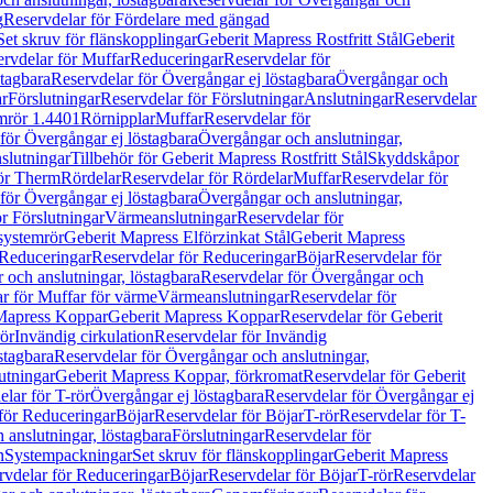
g
Reservdelar för Fördelare med gängad
Set skruv för flänskopplingar
Geberit Mapress Rostfritt Stål
Geberit
rvdelar för Muffar
Reduceringar
Reservdelar för
tagbara
Reservdelar för Övergångar ej löstagbara
Övergångar och
r
Förslutningar
Reservdelar för Förslutningar
Anslutningar
Reservdelar
mrör 1.4401
Rörnipplar
Muffar
Reservdelar för
för Övergångar ej löstagbara
Övergångar och anslutningar,
slutningar
Tillbehör för Geberit Mapress Rostfritt Stål
Skyddskåpor
ör Therm
Rördelar
Reservdelar för Rördelar
Muffar
Reservdelar för
för Övergångar ej löstagbara
Övergångar och anslutningar,
r Förslutningar
Värmeanslutningar
Reservdelar för
 systemrör
Geberit Mapress Elförzinkat Stål
Geberit Mapress
Reduceringar
Reservdelar för Reduceringar
Böjar
Reservdelar för
och anslutningar, löstagbara
Reservdelar för Övergångar och
r för Muffar för värme
Värmeanslutningar
Reservdelar för
Mapress Koppar
Geberit Mapress Koppar
Reservdelar för Geberit
rör
Invändig cirkulation
Reservdelar för Invändig
stagbara
Reservdelar för Övergångar och anslutningar,
utningar
Geberit Mapress Koppar, förkromat
Reservdelar för Geberit
lar för T-rör
Övergångar ej löstagbara
Reservdelar för Övergångar ej
för Reduceringar
Böjar
Reservdelar för Böjar
T-rör
Reservdelar för T-
 anslutningar, löstagbara
Förslutningar
Reservdelar för
n
Systempackningar
Set skruv för flänskopplingar
Geberit Mapress
rvdelar för Reduceringar
Böjar
Reservdelar för Böjar
T-rör
Reservdelar