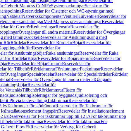
r och anslutningar, löstagbara
Genomföringar
Reservdelar för
för Geberit Mapress CuNiFe
Systempackningar
Set skruv för
ienspolning
Reservdelar för Cisterner och WC-styrningar med
ning
Nätdelar
Nätverkskomponenter
Ventiler
Kulventiler
Reservdelar för
Mepla pressanslutningar
Med Mapress pressanslutningar
Reservdelar
elar för Grenrör
Reduceringar
Rensrör
Reservdelar för
opplingar
Övergångar till andra material
Reservdelar för Övergångar
ng med tätningssockel
Reservdelar för Anslutningsring med
ör Rör
Rördelar
Reservdelar för Rördelar
Böjar
Reservdelar för
Kopplingar
Muffar
Reservdelar för
elar för Anslutningsböjar
Raka anslutningar
Reservdelar för Raka
ar för Rördelar
Böjar
Reservdelar för Böjar
Grenrör
Reservdelar för
öjar
Reservdelar för Böjar
Grenrör
Reservdelar för
lar för Tillbehör
Rörklammrar
Förslutningar
Packningar
Reservdelar
rör
Övergångar
Specialrördelar
Reservdelar för Specialrördelar
Rördelar
terial
Reservdelar för Övergångar till andra material
Gängade
slutningsböjar
Reservdelar för
ör Vattenlås
Tillbehör
Rörklammrar
Fästen för
gnadsljudisolering
Isoleringar för byggnadsljudisolering och
berit Pluvia takavvattning
Takbrunnar
Reservdelar för
 l/s
Takbrunnar för stödrännor
Reservdelar för Takbrunnar för
l/s
Installationselement ångspärr
Reservdelar för Installationselement
2 l/s
Reservdelar för För takbrunnar upp till 12 l/s
För takbrunnar upp
Tillbehör
För takbrunnar
Reservdelar för För takbrunnar
För
 Geberit FlowFit
Reservdelar för Verktyg för Geberit