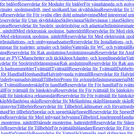
för bidéer
Reservdelar för Moduler för bidéer
För vägghängda och golvs
rinaler, spolningsdrift, med spolkant
Utan skyddskåpa
Reservdelar för 
ng
Reservdelar för För synlig eller dold urinalstyrning
Med integrerad uri
eservdelar för Utan skyddskåpa
Skiljeväggar
Skiljeväggar i plast
Skiljev
ptrar
Reservdelar för Spolrör, spolrörsböjar och adaptrar
Infästningsmate
 nätdrift
Med elektronisk spolning, batteridrift
Reservdelar för Med elektr
e
Med elektronisk spolning, nätdrift
Reservdelar för Med elektronisk spoln
ör
Installations- och ombyggnadssatser
Reservdelar för Installations- oc
ingar för toaletter, urinaler och bidéer
Vattenlås för WC och tvättställ
Re
ning
Reservdelar för Rak anslutning
Anslutningssats
Reservdelar för Ansl
ngar av PVC
Manschetter och täckkåpor
Adapter- och kopplingsdelar
Vatt
delar för Spolrörsförlängningar
Rak anslutning
Reservdelar för Rak ans
 och badrumsmöbler
Tvättställ
Tvättställ
Reservdelar för Tvättställ
Dubbeltvä
 för Handfat
Hörnhandfat
Halvinbyggda tvättställ
Reservdelar för Halvi
Underbyggnadstvättställ
Tillbehör
Propp för avlopp
Infästningsmaterial
Mö
ör Tvättställsunderskåp
För handfat
Reservdelar för För handfat
För tvätts
äll
För tvättställ för bänkskiva
Reservdelar för För tvättställ för bänkskiv
ställ för bänkskiva rektangulärt
Reservdelar för För tvättställ för bänkski
skåp
Mellanhöga skåp
Reservdelar för Mellanhöga skåp
Hängande skåp
R
ningsytor
Tillbehör
Reservdelar för Tillbehör
Lådinsatser och förvaringsb
uttag
Fler tillbehör
Speglar och spegelskåp
Spegel
Reservdelar för Spegel
ing
Reservdelar för Med inbyggd belysning
Tillbehör
Ljuselement
Handta
 montering, nätdrift
Stående montering, batteridrift
Reservdelar för Ståen
hör
Reservdelar för Tillbehör
För tvättställsblandare
Reservdelar för För tv
r handfat
Vattenlås
Reservdelar för Vattenlås
Vattenlås med skiljevägg för