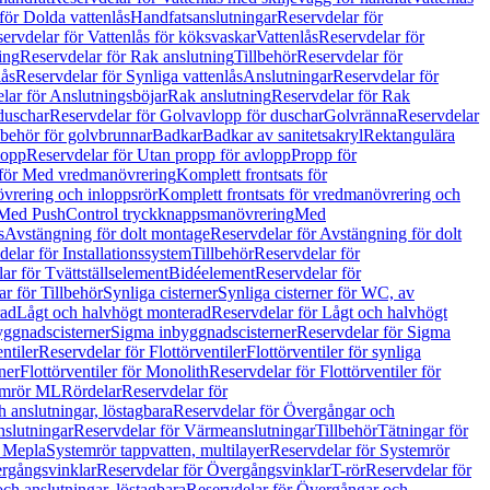
för Dolda vattenlås
Handfatsanslutningar
Reservdelar för
ervdelar för Vattenlås för köksvaskar
Vattenlås
Reservdelar för
ing
Reservdelar för Rak anslutning
Tillbehör
Reservdelar för
lås
Reservdelar för Synliga vattenlås
Anslutningar
Reservdelar för
lar för Anslutningsböjar
Rak anslutning
Reservdelar för Rak
duschar
Reservdelar för Golvavlopp för duschar
Golvränna
Reservdelar
lbehör för golvbrunnar
Badkar
Badkar av sanitetsakryl
Rektangulära
lopp
Reservdelar för Utan propp för avlopp
Propp för
 för Med vredmanövrering
Komplett frontsats för
vrering och inloppsrör
Komplett frontsats för vredmanövrering och
 Med PushControl tryckknappsmanövrering
Med
s
Avstängning för dolt montage
Reservdelar för Avstängning för dolt
elar för Installationssystem
Tillbehör
Reservdelar för
ar för Tvättställselement
Bidéelement
Reservdelar för
r för Tillbehör
Synliga cisterner
Synliga cisterner för WC, av
rad
Lågt och halvhögt monterad
Reservdelar för Lågt och halvhögt
yggnadscisterner
Sigma inbyggnadscisterner
Reservdelar för Sigma
ntiler
Reservdelar för Flottörventiler
Flottörventiler för synliga
ner
Flottörventiler för Monolith
Reservdelar för Flottörventiler för
emrör ML
Rördelar
Reservdelar för
 anslutningar, löstagbara
Reservdelar för Övergångar och
slutningar
Reservdelar för Värmeanslutningar
Tillbehör
Tätningar för
 Mepla
Systemrör tappvatten, multilayer
Reservdelar för Systemrör
rgångsvinklar
Reservdelar för Övergångsvinklar
T-rör
Reservdelar för
ch anslutningar, löstagbara
Reservdelar för Övergångar och