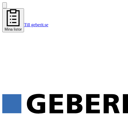
Till geberit.se
Mina listor