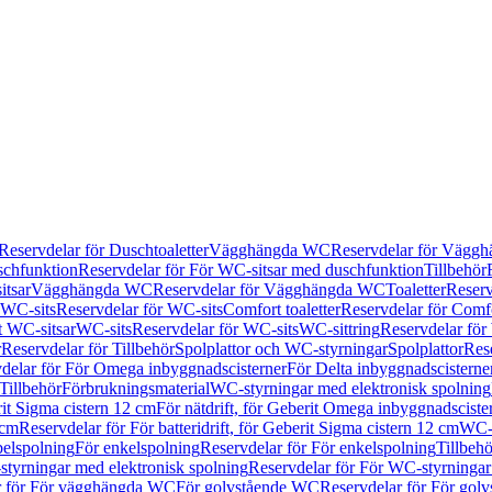
Reservdelar för Duschtoaletter
Vägghängda WC
Reservdelar för Vägg
schfunktion
Reservdelar för För WC-sitsar med duschfunktion
Tillbehör
itsar
Vägghängda WC
Reservdelar för Vägghängda WC
Toaletter
Reserv
WC-sits
Reservdelar för WC-sits
Comfort toaletter
Reservdelar för Comfo
t WC-sitsar
WC-sits
Reservdelar för WC-sits
WC-sittring
Reservdelar för
r
Reservdelar för Tillbehör
Spolplattor och WC-styrningar
Spolplattor
Rese
delar för För Omega inbyggnadscisterner
För Delta inbyggnadscisterne
Tillbehör
Förbrukningsmaterial
WC-styrningar med elektronisk spolning
rit Sigma cistern 12 cm
För nätdrift, för Geberit Omega inbyggnadscist
 cm
Reservdelar för För batteridrift, för Geberit Sigma cistern 12 cm
WC-s
belspolning
För enkelspolning
Reservdelar för För enkelspolning
Tillbeh
tyrningar med elektronisk spolning
Reservdelar för För WC-styrningar
r för För vägghängda WC
För golvstående WC
Reservdelar för För gol