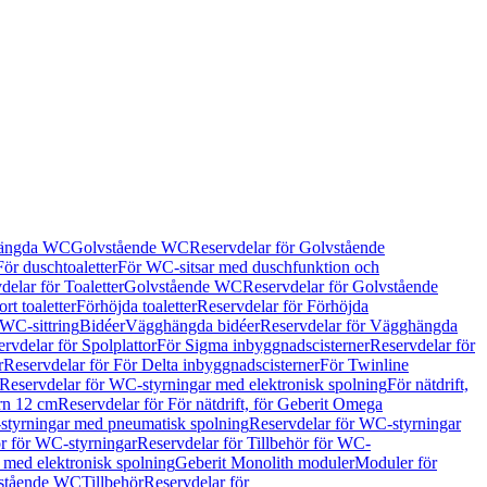
hängda WC
Golvstående WC
Reservdelar för Golvstående
För duschtoaletter
För WC-sitsar med duschfunktion och
delar för Toaletter
Golvstående WC
Reservdelar för Golvstående
rt toaletter
Förhöjda toaletter
Reservdelar för Förhöjda
 WC-sittring
Bidéer
Vägghängda bidéer
Reservdelar för Vägghängda
rvdelar för Spolplattor
För Sigma inbyggnadscisterner
Reservdelar för
r
Reservdelar för För Delta inbyggnadscisterner
För Twinline
Reservdelar för WC-styrningar med elektronisk spolning
För nätdrift,
ern 12 cm
Reservdelar för För nätdrift, för Geberit Omega
tyrningar med pneumatisk spolning
Reservdelar för WC-styrningar
ör för WC-styrningar
Reservdelar för Tillbehör för WC-
 med elektronisk spolning
Geberit Monolith moduler
Moduler för
vstående WC
Tillbehör
Reservdelar för