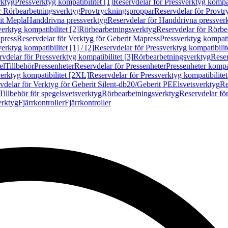
rktyg
Pressverktyg kompatibilitet [1]
Reservdelar för Pressverktyg kompati
r Rörbearbetningsverktyg
Provtryckningsproppar
Reservdelar för Provt
it Mepla
Handdrivna pressverktyg
Reservdelar för Handdrivna pressver
erktyg kompatibilitet [2]
Rörbearbetningsverktyg
Reservdelar för Rörbe
press
Reservdelar för Verktyg för Geberit Mapress
Pressverktyg kompatib
erktyg kompatibilitet [1] / [2]
Reservdelar för Pressverktyg kompatibilitet
vdelar för Pressverktyg kompatibilitet [3]
Rörbearbetningsverktyg
Reser
el
Tillbehör
Pressenheter
Reservdelar för Pressenheter
Pressenheter kompat
erktyg kompatibilitet [2XL]
Reservdelar för Pressverktyg kompatibilite
vdelar för Verktyg för Geberit Silent-db20/Geberit PE
Elsvetsverktyg
Re
Tillbehör för spegelsvetsverktyg
Rörbearbetningsverktyg
Reservdelar fö
erktyg
Fjärrkontroller
Fjärrkontroller