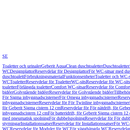
SE
Toaletter och urinaler
Geberit AquaClean duschtoaletter
Duschtoaletter
WC
Designplattor
Reservdelar för Designplattor
För WC-sitsar med du
duschtoalett
Förbrukningsmaterial
Funktionsenheter
Toaletter och WC-s
WC
Toaletter
Reservdelar för Toaletter
WC-sits
Reservdelar för WC-sits
toaletter
Förlängda toaletter
Comfort WC-sitsar
Reservdelar för Comfor
bidéer
Golvstående bidéer
Reservdelar för Golvstående bidéer
Tillbehö
För Sigma inbyggnadscisterner
För Omega inbyggnadscisterner
Reserv
inbyggnadscisterner
Reservdelar för För Twinline inbyggnadscisterner
för Geberit Sigma cistern 12 cm
Reservdelar för För nätdrift, för Gebe
inbyggnadscistern 12 cm
För batteridrift, för Geberit Sigma cistern 12
med pneumatisk spolning
För dubbelspolning
Reservdelar för För dub
styrningar
Installationssatser
Reservdelar för Installationssatser
För WC-s
WC
Reservdelar för Moduler för WC
För vägghängda WC
Reservdela