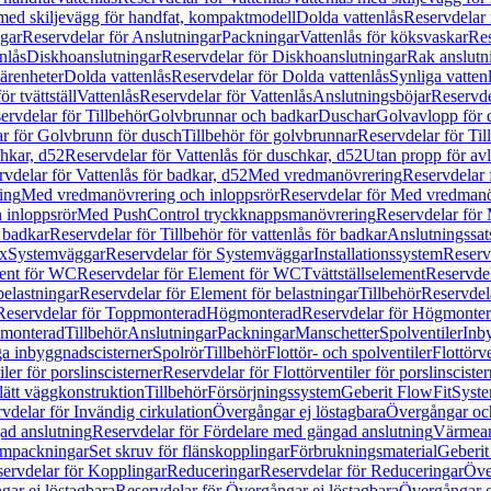
 med skiljevägg för handfat, kompaktmodell
Dolda vattenlås
Reservdelar 
gar
Reservdelar för Anslutningar
Packningar
Vattenlås för köksvaskar
Res
nlås
Diskhoanslutningar
Reservdelar för Diskhoanslutningar
Rak anslutn
tärenheter
Dolda vattenlås
Reservdelar för Dolda vattenlås
Synliga vatten
r tvättställ
Vattenlås
Reservdelar för Vattenlås
Anslutningsböjar
Reservde
ervdelar för Tillbehör
Golvbrunnar och badkar
Duschar
Golvavlopp för 
r för Golvbrunn för dusch
Tillbehör för golvbrunnar
Reservdelar för Til
chkar, d52
Reservdelar för Vattenlås för duschkar, d52
Utan propp för av
vdelar för Vattenlås för badkar, d52
Med vredmanövrering
Reservdelar
ing
Med vredmanövrering och inloppsrör
Reservdelar för Med vredmanö
 inloppsrör
Med PushControl tryckknappsmanövrering
Reservdelar för
r badkar
Reservdelar för Tillbehör för vattenlås för badkar
Anslutningssat
ix
Systemväggar
Reservdelar för Systemväggar
Installationssystem
Reservd
ent för WC
Reservdelar för Element för WC
Tvättställselement
Reservdel
belastningar
Reservdelar för Element för belastningar
Tillbehör
Reservdela
Reservdelar för Toppmonterad
Högmonterad
Reservdelar för Högmonte
 monterad
Tillbehör
Anslutningar
Packningar
Manschetter
Spolventiler
Inb
a inbyggnadscisterner
Spolrör
Tillbehör
Flottör- och spolventiler
Flottörve
iler för porslinscisterner
Reservdelar för Flottörventiler för porslinscister
lätt väggkonstruktion
Tillbehör
Försörjningssystem
Geberit FlowFit
Syst
vdelar för Invändig cirkulation
Övergångar ej löstagbara
Övergångar och
ad anslutning
Reservdelar för Fördelare med gängad anslutning
Värmean
empackningar
Set skruv för flänskopplingar
Förbrukningsmaterial
Geberit
ervdelar för Kopplingar
Reduceringar
Reservdelar för Reduceringar
Öve
ar ej löstagbara
Reservdelar för Övergångar ej löstagbara
Övergångar o