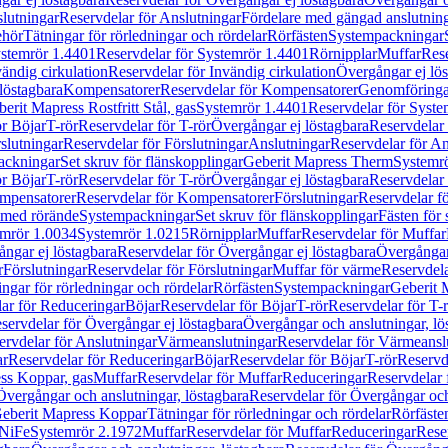
lutningar
Reservdelar för Anslutningar
Fördelare med gängad anslutnin
ehör
Tätningar för rörledningar och rördelar
Rörfästen
Systempackningar
stemrör 1.4401
Reservdelar för Systemrör 1.4401
Rörnipplar
Muffar
Rese
vändig cirkulation
Reservdelar för Invändig cirkulation
Övergångar ej lös
löstagbara
Kompensatorer
Reservdelar för Kompensatorer
Genomföringa
erit Mapress Rostfritt Stål, gas
Systemrör 1.4401
Reservdelar för Syste
ör Böjar
T-rör
Reservdelar för T-rör
Övergångar ej löstagbara
Reservdelar 
slutningar
Reservdelar för Förslutningar
Anslutningar
Reservdelar för An
ackningar
Set skruv för flänskopplingar
Geberit Mapress Therm
Systemr
ör Böjar
T-rör
Reservdelar för T-rör
Övergångar ej löstagbara
Reservdelar 
mpensatorer
Reservdelar för Kompensatorer
Förslutningar
Reservdelar fö
med rörände
Systempackningar
Set skruv för flänskopplingar
Fästen för
mrör 1.0034
Systemrör 1.0215
Rörnipplar
Muffar
Reservdelar för Muffar
ngar ej löstagbara
Reservdelar för Övergångar ej löstagbara
Övergångar 
r
Förslutningar
Reservdelar för Förslutningar
Muffar för värme
Reservdela
ingar för rörledningar och rördelar
Rörfästen
Systempackningar
Geberit 
ar för Reduceringar
Böjar
Reservdelar för Böjar
T-rör
Reservdelar för T-
servdelar för Övergångar ej löstagbara
Övergångar och anslutningar, lö
ervdelar för Anslutningar
Värmeanslutningar
Reservdelar för Värmeansl
ar
Reservdelar för Reduceringar
Böjar
Reservdelar för Böjar
T-rör
Reservde
ess Koppar, gas
Muffar
Reservdelar för Muffar
Reduceringar
Reservdelar 
Övergångar och anslutningar, löstagbara
Reservdelar för Övergångar och
 Geberit Mapress Koppar
Tätningar för rörledningar och rördelar
Rörfäste
uNiFe
Systemrör 2.1972
Muffar
Reservdelar för Muffar
Reduceringar
Rese