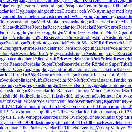
gbara
Övergångar och anslutningar, löstagbara
Reservdelar för Övergånga
Böjar
Övergångar och anslutningar, löstagbara
Genomföringar
Tillbehör 
delar för Hygienspolningsenheter
Cisterner och WC-styrningar med hyg
ygienmoduler
Tillbehör för cisterner och WC-styrningar med hygienspol
t pressanslutningar
Med Mepla pressanslutningar
Reservdelar för Med 
t Silent-db20
Rör
Rördelar
Reservdelar för Rördelar
Böjar
Grenrör
Reservd
ar för Kopplingar
Svetskopplingar
Muffar
Reservdelar för Muffar
Spännk
tningar
Anslutningsböjar
Reservdelar för Anslutningsböjar
Anslutningsri
gar
Packningar
Förbrukningsmaterial
Geberit Silent-PP
Rör
Reservdelar f
educeringar
Rensrör
Reservdelar för Rensrör
Kopplingar
Reservdelar för 
utningar
Reservdelar för Aggregatanslutningar
Anslutningsböjar
Reservd
ngsmaterial
Geberit Silent-Pro
Rör
Reservdelar för Rör
Rördelar
Reservdel
r för Rensrör
Rördelar SuperTube
Reservdelar för Rördelar SuperTube
B
 Muffar
Övergångskoppling
Adaptrar till andra material
Tillbehör
Reservde
ar för Rördelar
Böjar
Grenrör
Reduceringar
Rensrör
Reservdelar för Rens
r
Svetskopplingar
Muffar
Reservdelar för Muffar
Övergångar till andra ma
bussningar
Aggregatanslutningar
Reservdelar för Aggregatanslutningar
An
a anslutningar
Reservdelar för Raka anslutningar
Vattenlås
Reservdelar f
andskydd, ljudisolering och fuktskydd
Ljudisolering
Isoleringar för byg
ilationsventiler
Reservdelar för Ventilationsventiler
Energisparventiler
Ge
ll 12 l/s
Takbrunnar upp till 25 l/s
Reservdelar för Takbrunnar upp till 25
l 12 l/s
Takbrunnar upp till 25 l/s
Reservdelar för Takbrunnar upp till 25 
p till 12 l/s
Överlopp
Reservdelar för Överlopp
För takbrunnar upp till 1
gssystem d40–200
Infästningssystem d250–315
Tillbehör
Reservdelar för 
akbrunnar
Tillbehör
Reservdelar för Tillbehör
Verktyg
Verktyg
Verktyg för