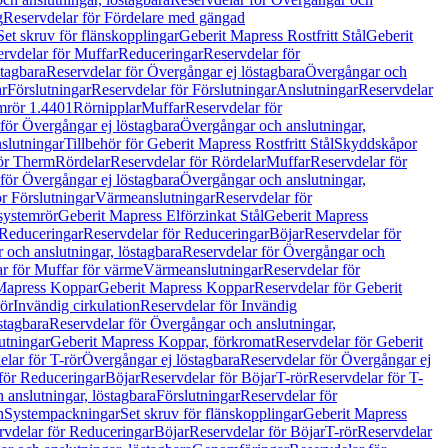
g
Reservdelar för Fördelare med gängad
Set skruv för flänskopplingar
Geberit Mapress Rostfritt Stål
Geberit
rvdelar för Muffar
Reduceringar
Reservdelar för
tagbara
Reservdelar för Övergångar ej löstagbara
Övergångar och
r
Förslutningar
Reservdelar för Förslutningar
Anslutningar
Reservdelar
mrör 1.4401
Rörnipplar
Muffar
Reservdelar för
för Övergångar ej löstagbara
Övergångar och anslutningar,
slutningar
Tillbehör för Geberit Mapress Rostfritt Stål
Skyddskåpor
ör Therm
Rördelar
Reservdelar för Rördelar
Muffar
Reservdelar för
för Övergångar ej löstagbara
Övergångar och anslutningar,
r Förslutningar
Värmeanslutningar
Reservdelar för
 systemrör
Geberit Mapress Elförzinkat Stål
Geberit Mapress
Reduceringar
Reservdelar för Reduceringar
Böjar
Reservdelar för
och anslutningar, löstagbara
Reservdelar för Övergångar och
r för Muffar för värme
Värmeanslutningar
Reservdelar för
Mapress Koppar
Geberit Mapress Koppar
Reservdelar för Geberit
rör
Invändig cirkulation
Reservdelar för Invändig
stagbara
Reservdelar för Övergångar och anslutningar,
utningar
Geberit Mapress Koppar, förkromat
Reservdelar för Geberit
lar för T-rör
Övergångar ej löstagbara
Reservdelar för Övergångar ej
för Reduceringar
Böjar
Reservdelar för Böjar
T-rör
Reservdelar för T-
 anslutningar, löstagbara
Förslutningar
Reservdelar för
n
Systempackningar
Set skruv för flänskopplingar
Geberit Mapress
rvdelar för Reduceringar
Böjar
Reservdelar för Böjar
T-rör
Reservdelar