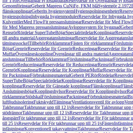
för T-rör
Övergångar ej löstagbara
Reservdelar för Övergångar ej lösta
Genomföringar
Geberit Mapress CuNiFe, FKM blå
Systemrör 2.1972
flänskopplingar
Geberits hygiensystem
Hygienspolningsenheter
Reserv
hygienspolning
Inbyggda hygienmoduler
Reservdelar för Inbyggda h
Kulventiler
Med FlowFit pressanslutningar
Reservdelar för Med FlowFi
för Med Mapress pressanslutningar
Avloppssystem för byggnad
Geberi
Rensrör
Rördelar SuperTube
Böjar
Specialrördelar
Kopplingar
Reservdel
till andra material
Aggregatanslutningar
Reservdelar för Aggregatanslu
tätningssockel
Tillbehör
Rörklammrar
Fästen för rörklammrar
Förslutnin
Böjar
Grenrör
Reservdelar för Grenrör
Reduceringar
Reservdelar för R
Muffar
Övergångskoppling
Övergångar till andra material
Aggregatansl
anslutningar
Tillbehör
Rörklammrar
Förslutningar
Packningar
Förbrukni
Grenrör
Reduceringar
Reservdelar för Reduceringar
Rensrör
Reservdela
Grenrör
Kopplingar
Reservdelar för Kopplingar
Muffar
Reservdelar för
för Packningar
Förbrukningsmaterial
Geberit PE
Rör
Rördelar
Reservdel
SuperTube
Böjar
Specialrördelar
Kopplingar
Reservdelar för Kopplinga
kopplingar
Reservdelar för Gängade kopplingar
Flänskopplingar
Fläns
Anslutningsböjar
Kopplingshylsor
Reservdelar för Kopplingshylsor
Rak
rörklammrar
Stödskal
Förslutningar
Packningar
Förbrukningsmaterial
Br
luftljudsisolering
Fuktskydd
Tätningar
Ventilationsventil för avlopp
Vent
Takbrunnar
Takbrunnar upp till 12 l/s
Reservdelar för Takbrunnar upp ti
stödrännor
Takbrunnar upp till 12 l/s
Reservdelar för Takbrunnar upp til
ångspärr
För takbrunnar upp till 12 l/s
Reservdelar för För takbrunnar up
till 25 l/s
Reservdelar för För takbrunnar upp till 25 l/s
Fästen
Infästnin
infästningar
Konventionell takavvattning
Takbrunnar
Reservdelar för T