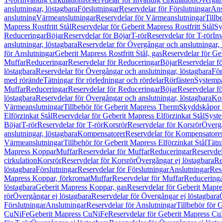
anslutningar, löstagbara
Förslutningar
Reservdelar för Förslutningar
Ans
anslutning
Värmeanslutningar
Reservdelar för Värmeanslutningar
Tillb
Mapress Rostfritt Stål
Reservdelar för Geberit Mapress Rostfritt Stål
Sy
Reduceringar
Böjar
Reservdelar för Böjar
T-rör
Reservdelar för T-rör
In
anslutningar, löstagbara
Reservdelar för Övergångar och anslutningar, 
för Anslutningar
Geberit Mapress Rostfritt Stål, gas
Reservdelar för Geb
Muffar
Reduceringar
Reservdelar för Reduceringar
Böjar
Reservdelar f
löstagbara
Reservdelar för Övergångar och anslutningar, löstagbara
För
med rörände
Tätningar för rörledningar och rördelar
Rörfästen
Systemp
Muffar
Reduceringar
Reservdelar för Reduceringar
Böjar
Reservdelar f
löstagbara
Reservdelar för Övergångar och anslutningar, löstagbara
Ko
Värmeanslutningar
Tillbehör för Geberit Mapress Therm
Skyddskåpor 
Elförzinkat Stål
Reservdelar för Geberit Mapress Elförzinkat Stål
Syste
Böjar
T-rör
Reservdelar för T-rör
Korsrör
Reservdelar för Korsrör
Övergå
anslutningar, löstagbara
Kompensatorer
Reservdelar för Kompensatore
Värmeanslutningar
Tillbehör för Geberit Mapress Elförzinkat Stål
Tätn
Mapress Koppar
Muffar
Reservdelar för Muffar
Reduceringar
Reservdel
cirkulation
Korsrör
Reservdelar för Korsrör
Övergångar ej löstagbara
Re
löstagbara
Förslutningar
Reservdelar för Förslutningar
Anslutningar
Res
Mapress Koppar, förkromat
Muffar
Reservdelar för Muffar
Reducering
löstagbara
Geberit Mapress Koppar, gas
Reservdelar för Geberit Mapr
rör
Övergångar ej löstagbara
Reservdelar för Övergångar ej löstagbara
Förslutningar
Anslutningar
Reservdelar för Anslutningar
Tillbehör för
CuNiFe
Geberit Mapress CuNiFe
Reservdelar för Geberit Mapress C