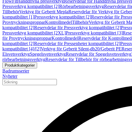
FlowFit
Handdrivna pressverktyg
Reservdelar för Handdrivna pressve
Pressverktyg kompatibilitet [2]
Rörbearbetningsverktyg
Reservdelar fö
Tillbehör
Verktyg för Geberit Mepla
Reservdelar för Verktyg för Geber
kompatibilitet [1]
Pressverktyg kompatibilitet [2]
Reservdelar för Pressv
Provtryckningsproppar
Kontrollmedel
Tillbehör
Verktyg för Geberit Ma
kompatibilitet [2]
Reservdelar för Pressverktyg kompatibilitet [2]
Pressv
Pressverktyg kompatibilitet [2XL]
Pressverktyg kompatibilitet [3]
Reser
för Provtryckningsproppar
Kontrollmedel
Reservdelar för Kontrollmed
kompatibilitet [2]
Reservdelar för Pressenheter kompatibilitet [2]
Pressv
kompatibilitet [4]/[2]
Verktyg för Geberit Silent-db20/Geberit PE
Reser
Elsvetsverktyg
Spegelsvetsverktyg
Reservdelar för Spegelsvetsverktyg
rörbearbetningsverktyg
Reservdelar för Tillbehör för rörbearbetningsv
Produktkategorier
Badrumsserier
Nyheter