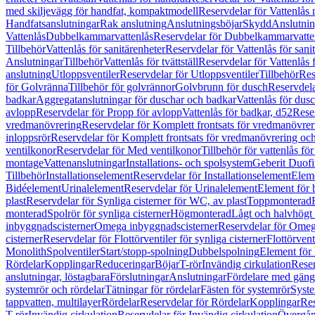
med skiljevägg för handfat, kompaktmodell
Reservdelar för Vattenlås
Handfatsanslutningar
Rak anslutning
Anslutningsböjar
Skydd
Anslutnin
Vattenlås
Dubbelkammarvattenlås
Reservdelar för Dubbelkammarvatte
Tillbehör
Vattenlås för sanitärenheter
Reservdelar för Vattenlås för sani
Anslutningar
Tillbehör
Vattenlås för tvättställ
Reservdelar för Vattenlås fö
anslutning
Utloppsventiler
Reservdelar för Utloppsventiler
Tillbehör
Res
för Golvränna
Tillbehör för golvrännor
Golvbrunn för dusch
Reservdela
badkar
Aggregatanslutningar för duschar och badkar
Vattenlås för dus
avlopp
Reservdelar för Propp för avlopp
Vattenlås för badkar, d52
Reser
vredmanövrering
Reservdelar för Komplett frontsats för vredmanövrer
inloppsrör
Reservdelar för Komplett frontsats för vredmanövrering och
ventilkonor
Reservdelar för Med ventilkonor
Tillbehör för vattenlås fö
montage
Vattenanslutningar
Installations- och spolsystem
Geberit Duof
Tillbehör
Installationselement
Reservdelar för Installationselement
Elem
Bidéelement
Urinalelement
Reservdelar för Urinalelement
Element för 
plast
Reservdelar för Synliga cisterner för WC, av plast
Toppmonterad
monterad
Spolrör för synliga cisterner
Högmonterad
Lågt och halvhögt
inbyggnadscisterner
Omega inbyggnadscisterner
Reservdelar för Omeg
cisterner
Reservdelar för Flottörventiler för synliga cisterner
Flottörvent
Monolith
Spolventiler
Start/stopp-spolning
Dubbelspolning
Element för 
Rördelar
Kopplingar
Reduceringar
Böjar
T-rör
Invändig cirkulation
Reser
anslutningar, löstagbara
Förslutningar
Anslutningar
Fördelare med gäng
systemrör och rördelar
Tätningar för rördelar
Fästen för systemrör
Syst
tappvatten, multilayer
Rördelar
Reservdelar för Rördelar
Kopplingar
Res
T-rör
Invändig cirkulation
Reservdelar för Invändig cirkulation
Övergång