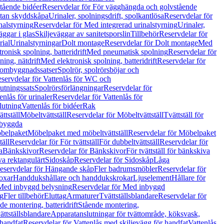
tående bidéer
Reservdelar för För vägghängda och golvstående
Utan skyddskåpa
Urinaler, spolningsdrift, spolkantlösa
Reservdelar för
nalstyrning
Reservdelar för Med integrerad urinalstyrning
Urinaler,
äggar i glas
Skiljeväggar av sanitetsporslin
Tillbehör
Reservdelar för
rial
Urinalstyrningar
Dolt montage
Reservdelar för Dolt montage
Med
onisk spolning, batteridrift
Med pneumatisk spolning
Reservdelar för
ing, nätdrift
Med elektronisk spolning, batteridrift
Reservdelar för
h ombyggnadssatser
Spolrör, spolrörsböjar och
servdelar för Vattenlås för WC och
utningssats
Spolrörsförlängningar
Reservdelar för
enlås för urinaler
Reservdelar för Vattenlås för
lutning
Vattenlås för bidéer
Rak
ttställ
Möbeltvättställ
Reservdelar för Möbeltvättställ
Tvättställ för
nbyggda
belpaket
Möbelpaket med möbeltvättställ
Reservdelar för Möbelpaket
täll
Reservdelar för För tvättställ
För dubbeltvättställ
Reservdelar för
a
Bänkskivor
Reservdelar för Bänkskivor
För tvättställ för bänkskiva
va rektangulärt
Sidoskåp
Reservdelar för Sidoskåp
Låga
eservdelar för Hängande skåp
Fler badrumsmöbler
Reservdelar för
oxar
Handdukshållare och handdukskrokar
Ljuselement
Hållare för
Med inbyggd belysning
Reservdelar för Med inbyggd
g
Fler tillbehör
Eluttag
Armaturer
Tvättställsblandare
Reservdelar för
de montering, batteridrift
Stående montering,
ättställsblandare
Apparatanslutningar för tvättområde, köksvask,
 handfat
Reservdelar för Vattenlås med skiljevägg för handfat
Vattenlås