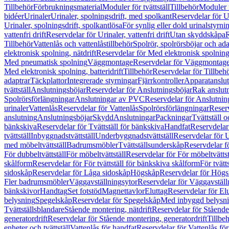
Tillbehör
Förbrukningsmaterial
Moduler för tvättställ
Tillbehör
Moduler 
bidéer
Urinaler
Urinaler, spolningsdrift, med spolkant
Reservdelar för U
Urinaler, spolningsdrift, spolkantlösa
För synlig eller dold urinalstyrni
vattenfri drift
Reservdelar för Urinaler, vattenfri drift
Utan skyddskåpa
R
Tillbehör
Vattenlås och vattenlåstillbehör
Spolrör, spolrörsböjar och ada
elektronisk spolning, nätdrift
Reservdelar för Med elektronisk spolning,
Med pneumatisk spolning
Väggmontage
Reservdelar för Väggmontag
Med elektronisk spolning, batteridrift
Tillbehör
Reservdelar för Tillbeh
adaptrar
Täckplattor
Integrerade styrningar
Fjärrkontroller
Apparatanslutn
tvättställ
Anslutningsböjar
Reservdelar för Anslutningsböjar
Rak anslut
Spolrörsförlängningar
Anslutningar av PVC
Reservdelar för Anslutni
urinaler
Vattenlås
Reservdelar för Vattenlås
Spolrörsförlängningar
Reserv
anslutning
Anslutningsböjar
Skydd
Anslutningar
Packningar
Tvättställ
bänkskiva
Reservdelar för Tvättställ för bänkskiva
Handfat
Reservdelar
tvättställ
Inbyggnadstvättställ
Underbyggnadstvättställ
Reservdelar för 
med möbeltvättställ
Badrumsmöbler
Tvättställsunderskåp
Reservdelar f
För dubbeltvättställ
För möbeltvättställ
Reservdelar för För möbeltvättst
skålform
Reservdelar för För tvättställ för bänkskiva skålform
För tvätt
sidoskåp
Reservdelar för Låga sidoskåp
Högskåp
Reservdelar för Hög
Fler badrumsmöbler
Väggavställningsytor
Reservdelar för Väggavställ
bänkskivor
Handtag
Set fotstöd
Magnettavlor
Eluttag
Reservdelar för El
belysning
Spegelskåp
Reservdelar för Spegelskåp
Med inbyggd belysn
Tvättställsblandare
Stående montering, nätdrift
Reservdelar för Stående
generatordrift
Reservdelar för Stående montering, generatordrift
Tillbe
enheter och tvättställ
Vattenlås för handfat
Reservdelar för Vattenlås fö