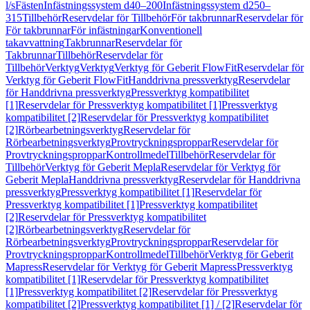
l/s
Fästen
Infästningssystem d40–200
Infästningssystem d250–
315
Tillbehör
Reservdelar för Tillbehör
För takbrunnar
Reservdelar för
För takbrunnar
För infästningar
Konventionell
takavvattning
Takbrunnar
Reservdelar för
Takbrunnar
Tillbehör
Reservdelar för
Tillbehör
Verktyg
Verktyg
Verktyg för Geberit FlowFit
Reservdelar för
Verktyg för Geberit FlowFit
Handdrivna pressverktyg
Reservdelar
för Handdrivna pressverktyg
Pressverktyg kompatibilitet
[1]
Reservdelar för Pressverktyg kompatibilitet [1]
Pressverktyg
kompatibilitet [2]
Reservdelar för Pressverktyg kompatibilitet
[2]
Rörbearbetningsverktyg
Reservdelar för
Rörbearbetningsverktyg
Provtryckningsproppar
Reservdelar för
Provtryckningsproppar
Kontrollmedel
Tillbehör
Reservdelar för
Tillbehör
Verktyg för Geberit Mepla
Reservdelar för Verktyg för
Geberit Mepla
Handdrivna pressverktyg
Reservdelar för Handdrivna
pressverktyg
Pressverktyg kompatibilitet [1]
Reservdelar för
Pressverktyg kompatibilitet [1]
Pressverktyg kompatibilitet
[2]
Reservdelar för Pressverktyg kompatibilitet
[2]
Rörbearbetningsverktyg
Reservdelar för
Rörbearbetningsverktyg
Provtryckningsproppar
Reservdelar för
Provtryckningsproppar
Kontrollmedel
Tillbehör
Verktyg för Geberit
Mapress
Reservdelar för Verktyg för Geberit Mapress
Pressverktyg
kompatibilitet [1]
Reservdelar för Pressverktyg kompatibilitet
[1]
Pressverktyg kompatibilitet [2]
Reservdelar för Pressverktyg
kompatibilitet [2]
Pressverktyg kompatibilitet [1] / [2]
Reservdelar för