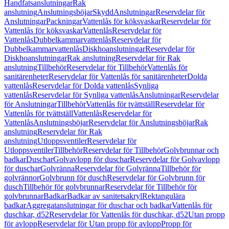
Handfatsanslutningar
Rak
anslutning
Anslutningsböjar
Skydd
Anslutningar
Reservdelar för
Anslutningar
Packningar
Vattenlås för köksvaskar
Reservdelar för
Vattenlås för köksvaskar
Vattenlås
Reservdelar för
Vattenlås
Dubbelkammarvattenlås
Reservdelar för
Dubbelkammarvattenlås
Diskhoanslutningar
Reservdelar för
Diskhoanslutningar
Rak anslutning
Reservdelar för Rak
anslutning
Tillbehör
Reservdelar för Tillbehör
Vattenlås för
sanitärenheter
Reservdelar för Vattenlås för sanitärenheter
Dolda
vattenlås
Reservdelar för Dolda vattenlås
Synliga
vattenlås
Reservdelar för Synliga vattenlås
Anslutningar
Reservdelar
för Anslutningar
Tillbehör
Vattenlås för tvättställ
Reservdelar för
Vattenlås för tvättställ
Vattenlås
Reservdelar för
Vattenlås
Anslutningsböjar
Reservdelar för Anslutningsböjar
Rak
anslutning
Reservdelar för Rak
anslutning
Utloppsventiler
Reservdelar för
Utloppsventiler
Tillbehör
Reservdelar för Tillbehör
Golvbrunnar och
badkar
Duschar
Golvavlopp för duschar
Reservdelar för Golvavlopp
för duschar
Golvränna
Reservdelar för Golvränna
Tillbehör för
golvrännor
Golvbrunn för dusch
Reservdelar för Golvbrunn för
dusch
Tillbehör för golvbrunnar
Reservdelar för Tillbehör för
golvbrunnar
Badkar
Badkar av sanitetsakryl
Rektangulära
badkar
Aggregatanslutningar för duschar och badkar
Vattenlås för
duschkar, d52
Reservdelar för Vattenlås för duschkar, d52
Utan propp
för avlopp
Reservdelar för Utan propp för avlopp
Propp för