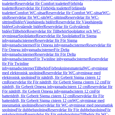
toaletter
Reservdelar för Comfort toaletter
Förhöjda
toaletter
Reservdelar för Förhöjda toaletter
Förlängda
toaletter
Comfort WC-sitsar
Reservdelar för Comfort WC-sitsar
WC-
sits
Reservdelar för WC-sits
WC-sittring
Reservdelar för WC-
sittring
Bidéer
Vägghängda bidéer
Reservdelar för Vägghängda
bidéer
Golvstående bidéer
Reservdelar för Golvstående
bidéer
Tillbehör
Reservdelar för Tillbehör
Spolplattor och WC-
styrningar
Spolplattor
Reservdelar för Spolplattor
För Sigma
inbyggnadscisterner
Reservdelar för För Sigma
inbyggnadscisterner
För Omega inbyggnadscisterner
Reservdelar för
För Omega inbyggnadscisterner
För Delta
inbyggnadscisterner
Reservdelar för För Delta
inbyggnadscisterner
För Twinline inbyggnadscisterner
Reservdelar
för För Twinline
inbyggnadscisterner
Tillbehör
Förbrukningsmaterial
WC-styrningar
med elektronisk spolning
Reservdelar för WC-styrningar med
elektronisk spolning
För nätdrift, för Geberit Sigma cistern 12
cm
Reservdelar för För nätdrift, för Geberit Sigma cistern 12 cm
För
nätdrift, för Geberit Omega inbyggnadscistern 12 cm
Reservdelar för
För nätdrift, för Geberit Omega inbyggnadscistern 12 cm
För
batteridrift, för Geberit Sigma cistern 12 cm
Reservdelar för För
batteridrift, för Geberit Sigma cistern 12 cm
WC-styrningar med
pneumatisk spolning
Reservdelar för WC-styrningar med pneumatisk
spolning
För dubbelspolning
Reservdelar för För dubbelspolning
För
enkelspolning
Reservdelar för För enkelspolning
Tillbehör för WC-