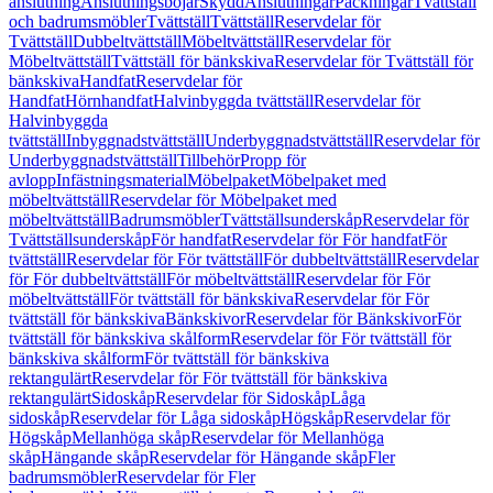
anslutning
Anslutningsböjar
Skydd
Anslutningar
Packningar
Tvättställ
och badrumsmöbler
Tvättställ
Tvättställ
Reservdelar för
Tvättställ
Dubbeltvättställ
Möbeltvättställ
Reservdelar för
Möbeltvättställ
Tvättställ för bänkskiva
Reservdelar för Tvättställ för
bänkskiva
Handfat
Reservdelar för
Handfat
Hörnhandfat
Halvinbyggda tvättställ
Reservdelar för
Halvinbyggda
tvättställ
Inbyggnadstvättställ
Underbyggnadstvättställ
Reservdelar för
Underbyggnadstvättställ
Tillbehör
Propp för
avlopp
Infästningsmaterial
Möbelpaket
Möbelpaket med
möbeltvättställ
Reservdelar för Möbelpaket med
möbeltvättställ
Badrumsmöbler
Tvättställsunderskåp
Reservdelar för
Tvättställsunderskåp
För handfat
Reservdelar för För handfat
För
tvättställ
Reservdelar för För tvättställ
För dubbeltvättställ
Reservdelar
för För dubbeltvättställ
För möbeltvättställ
Reservdelar för För
möbeltvättställ
För tvättställ för bänkskiva
Reservdelar för För
tvättställ för bänkskiva
Bänkskivor
Reservdelar för Bänkskivor
För
tvättställ för bänkskiva skålform
Reservdelar för För tvättställ för
bänkskiva skålform
För tvättställ för bänkskiva
rektangulärt
Reservdelar för För tvättställ för bänkskiva
rektangulärt
Sidoskåp
Reservdelar för Sidoskåp
Låga
sidoskåp
Reservdelar för Låga sidoskåp
Högskåp
Reservdelar för
Högskåp
Mellanhöga skåp
Reservdelar för Mellanhöga
skåp
Hängande skåp
Reservdelar för Hängande skåp
Fler
badrumsmöbler
Reservdelar för Fler