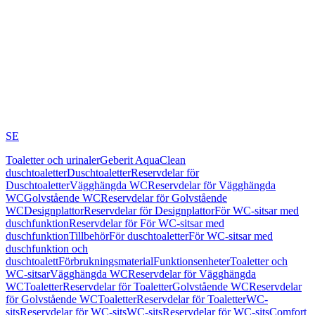
SE
Toaletter och urinaler
Geberit AquaClean
duschtoaletter
Duschtoaletter
Reservdelar för
Duschtoaletter
Vägghängda WC
Reservdelar för Vägghängda
WC
Golvstående WC
Reservdelar för Golvstående
WC
Designplattor
Reservdelar för Designplattor
För WC-sitsar med
duschfunktion
Reservdelar för För WC-sitsar med
duschfunktion
Tillbehör
För duschtoaletter
För WC-sitsar med
duschfunktion och
duschtoalett
Förbrukningsmaterial
Funktionsenheter
Toaletter och
WC-sitsar
Vägghängda WC
Reservdelar för Vägghängda
WC
Toaletter
Reservdelar för Toaletter
Golvstående WC
Reservdelar
för Golvstående WC
Toaletter
Reservdelar för Toaletter
WC-
sits
Reservdelar för WC-sits
WC-sits
Reservdelar för WC-sits
Comfort