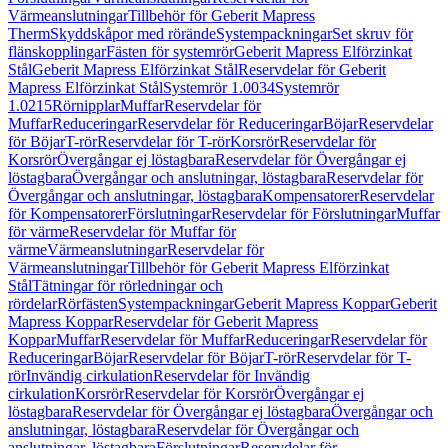
Värmeanslutningar
Tillbehör för Geberit Mapress
Therm
Skyddskåpor med rörände
Systempackningar
Set skruv för
flänskopplingar
Fästen för systemrör
Geberit Mapress Elförzinkat
Stål
Geberit Mapress Elförzinkat Stål
Reservdelar för Geberit
Mapress Elförzinkat Stål
Systemrör 1.0034
Systemrör
1.0215
Rörnipplar
Muffar
Reservdelar för
Muffar
Reduceringar
Reservdelar för Reduceringar
Böjar
Reservdelar
för Böjar
T-rör
Reservdelar för T-rör
Korsrör
Reservdelar för
Korsrör
Övergångar ej löstagbara
Reservdelar för Övergångar ej
löstagbara
Övergångar och anslutningar, löstagbara
Reservdelar för
Övergångar och anslutningar, löstagbara
Kompensatorer
Reservdelar
för Kompensatorer
Förslutningar
Reservdelar för Förslutningar
Muffar
för värme
Reservdelar för Muffar för
värme
Värmeanslutningar
Reservdelar för
Värmeanslutningar
Tillbehör för Geberit Mapress Elförzinkat
Stål
Tätningar för rörledningar och
rördelar
Rörfästen
Systempackningar
Geberit Mapress Koppar
Geberit
Mapress Koppar
Reservdelar för Geberit Mapress
Koppar
Muffar
Reservdelar för Muffar
Reduceringar
Reservdelar för
Reduceringar
Böjar
Reservdelar för Böjar
T-rör
Reservdelar för T-
rör
Invändig cirkulation
Reservdelar för Invändig
cirkulation
Korsrör
Reservdelar för Korsrör
Övergångar ej
löstagbara
Reservdelar för Övergångar ej löstagbara
Övergångar och
anslutningar, löstagbara
Reservdelar för Övergångar och
anslutningar, löstagbara
Förslutningar
Reservdelar för