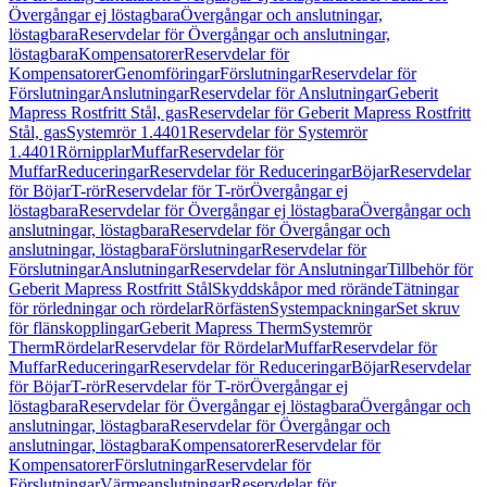
Övergångar ej löstagbara
Övergångar och anslutningar,
löstagbara
Reservdelar för Övergångar och anslutningar,
löstagbara
Kompensatorer
Reservdelar för
Kompensatorer
Genomföringar
Förslutningar
Reservdelar för
Förslutningar
Anslutningar
Reservdelar för Anslutningar
Geberit
Mapress Rostfritt Stål, gas
Reservdelar för Geberit Mapress Rostfritt
Stål, gas
Systemrör 1.4401
Reservdelar för Systemrör
1.4401
Rörnipplar
Muffar
Reservdelar för
Muffar
Reduceringar
Reservdelar för Reduceringar
Böjar
Reservdelar
för Böjar
T-rör
Reservdelar för T-rör
Övergångar ej
löstagbara
Reservdelar för Övergångar ej löstagbara
Övergångar och
anslutningar, löstagbara
Reservdelar för Övergångar och
anslutningar, löstagbara
Förslutningar
Reservdelar för
Förslutningar
Anslutningar
Reservdelar för Anslutningar
Tillbehör för
Geberit Mapress Rostfritt Stål
Skyddskåpor med rörände
Tätningar
för rörledningar och rördelar
Rörfästen
Systempackningar
Set skruv
för flänskopplingar
Geberit Mapress Therm
Systemrör
Therm
Rördelar
Reservdelar för Rördelar
Muffar
Reservdelar för
Muffar
Reduceringar
Reservdelar för Reduceringar
Böjar
Reservdelar
för Böjar
T-rör
Reservdelar för T-rör
Övergångar ej
löstagbara
Reservdelar för Övergångar ej löstagbara
Övergångar och
anslutningar, löstagbara
Reservdelar för Övergångar och
anslutningar, löstagbara
Kompensatorer
Reservdelar för
Kompensatorer
Förslutningar
Reservdelar för
Förslutningar
Värmeanslutningar
Reservdelar för