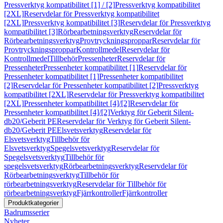
Pressverktyg kompatibilitet [1] / [2]
Pressverktyg kompatibilitet
[2XL]
Reservdelar för Pressverktyg kompatibilitet
[2XL]
Pressverktyg kompatibilitet [3]
Reservdelar för Pressverktyg
kompatibilitet [3]
Rörbearbetningsverktyg
Reservdelar för
Rörbearbetningsverktyg
Provtryckningsproppar
Reservdelar för
Provtryckningsproppar
Kontrollmedel
Reservdelar för
Kontrollmedel
Tillbehör
Pressenheter
Reservdelar för
Pressenheter
Pressenheter kompatibilitet [1]
Reservdelar för
Pressenheter kompatibilitet [1]
Pressenheter kompatibilitet
[2]
Reservdelar för Pressenheter kompatibilitet [2]
Pressverktyg
kompatibilitet [2XL]
Reservdelar för Pressverktyg kompatibilitet
[2XL]
Pressenheter kompatibilitet [4]/[2]
Reservdelar för
Pressenheter kompatibilitet [4]/[2]
Verktyg för Geberit Silent-
db20/Geberit PE
Reservdelar för Verktyg för Geberit Silent-
db20/Geberit PE
Elsvetsverktyg
Reservdelar för
Elsvetsverktyg
Tillbehör för
Elsvetsverktyg
Spegelsvetsverktyg
Reservdelar för
Spegelsvetsverktyg
Tillbehör för
spegelsvetsverktyg
Rörbearbetningsverktyg
Reservdelar för
Rörbearbetningsverktyg
Tillbehör för
rörbearbetningsverktyg
Reservdelar för Tillbehör för
rörbearbetningsverktyg
Fjärrkontroller
Fjärrkontroller
Produktkategorier
Badrumsserier
Nyheter