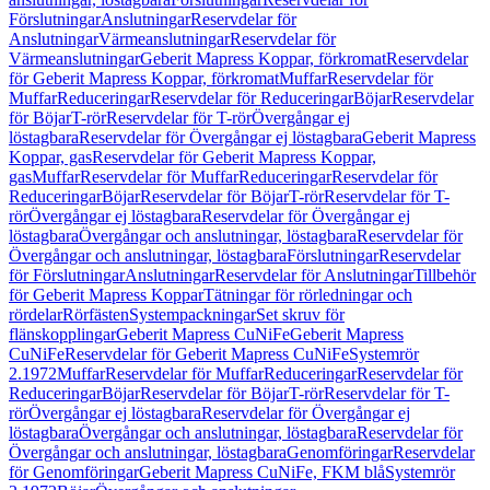
Förslutningar
Anslutningar
Reservdelar för
Anslutningar
Värmeanslutningar
Reservdelar för
Värmeanslutningar
Geberit Mapress Koppar, förkromat
Reservdelar
för Geberit Mapress Koppar, förkromat
Muffar
Reservdelar för
Muffar
Reduceringar
Reservdelar för Reduceringar
Böjar
Reservdelar
för Böjar
T-rör
Reservdelar för T-rör
Övergångar ej
löstagbara
Reservdelar för Övergångar ej löstagbara
Geberit Mapress
Koppar, gas
Reservdelar för Geberit Mapress Koppar,
gas
Muffar
Reservdelar för Muffar
Reduceringar
Reservdelar för
Reduceringar
Böjar
Reservdelar för Böjar
T-rör
Reservdelar för T-
rör
Övergångar ej löstagbara
Reservdelar för Övergångar ej
löstagbara
Övergångar och anslutningar, löstagbara
Reservdelar för
Övergångar och anslutningar, löstagbara
Förslutningar
Reservdelar
för Förslutningar
Anslutningar
Reservdelar för Anslutningar
Tillbehör
för Geberit Mapress Koppar
Tätningar för rörledningar och
rördelar
Rörfästen
Systempackningar
Set skruv för
flänskopplingar
Geberit Mapress CuNiFe
Geberit Mapress
CuNiFe
Reservdelar för Geberit Mapress CuNiFe
Systemrör
2.1972
Muffar
Reservdelar för Muffar
Reduceringar
Reservdelar för
Reduceringar
Böjar
Reservdelar för Böjar
T-rör
Reservdelar för T-
rör
Övergångar ej löstagbara
Reservdelar för Övergångar ej
löstagbara
Övergångar och anslutningar, löstagbara
Reservdelar för
Övergångar och anslutningar, löstagbara
Genomföringar
Reservdelar
för Genomföringar
Geberit Mapress CuNiFe, FKM blå
Systemrör