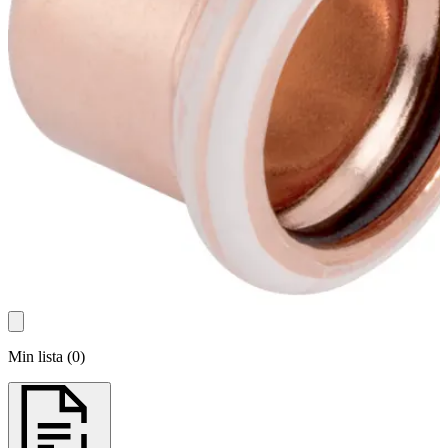
Min lista
(
0
)