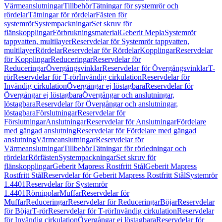
Värmeanslutningar
Tillbehör
Tätningar för systemrör och
rördelar
Tätningar för rördelar
Fästen för
systemrör
Systempackningar
Set skruv för
flänskopplingar
Förbrukningsmaterial
Geberit Mepla
Systemrör
tappvatten, multilayer
Reservdelar för Systemrör tappvatten,
multilayer
Rördelar
Reservdelar för Rördelar
Kopplingar
Reservdelar
för Kopplingar
Reduceringar
Reservdelar för
Reduceringar
Övergångsvinklar
Reservdelar för Övergångsvinklar
T-
rör
Reservdelar för T-rör
Invändig cirkulation
Reservdelar för
Invändig cirkulation
Övergångar ej löstagbara
Reservdelar för
Övergångar ej löstagbara
Övergångar och anslutningar,
löstagbara
Reservdelar för Övergångar och anslutningar,
löstagbara
Förslutningar
Reservdelar för
Förslutningar
Anslutningar
Reservdelar för Anslutningar
Fördelare
med gängad anslutning
Reservdelar för Fördelare med gängad
anslutning
Värmeanslutningar
Reservdelar för
Värmeanslutningar
Tillbehör
Tätningar för rörledningar och
rördelar
Rörfästen
Systempackningar
Set skruv för
flänskopplingar
Geberit Mapress Rostfritt Stål
Geberit Mapress
Rostfritt Stål
Reservdelar för Geberit Mapress Rostfritt Stål
Systemrör
1.4401
Reservdelar för Systemrör
1.4401
Rörnipplar
Muffar
Reservdelar för
Muffar
Reduceringar
Reservdelar för Reduceringar
Böjar
Reservdelar
för Böjar
T-rör
Reservdelar för T-rör
Invändig cirkulation
Reservdelar
för Invändig cirkulation
Övergångar ej löstagbara
Reservdelar för