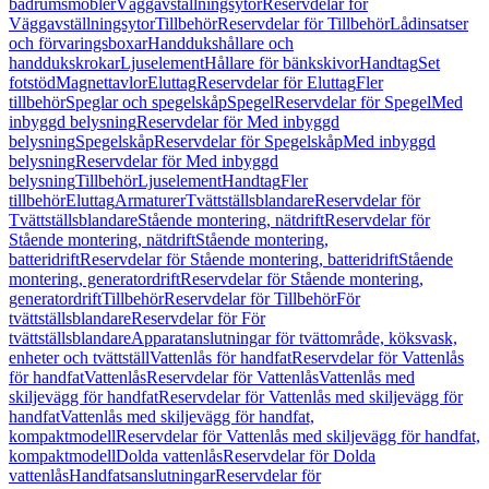
badrumsmöbler
Väggavställningsytor
Reservdelar för
Väggavställningsytor
Tillbehör
Reservdelar för Tillbehör
Lådinsatser
och förvaringsboxar
Handdukshållare och
handdukskrokar
Ljuselement
Hållare för bänkskivor
Handtag
Set
fotstöd
Magnettavlor
Eluttag
Reservdelar för Eluttag
Fler
tillbehör
Speglar och spegelskåp
Spegel
Reservdelar för Spegel
Med
inbyggd belysning
Reservdelar för Med inbyggd
belysning
Spegelskåp
Reservdelar för Spegelskåp
Med inbyggd
belysning
Reservdelar för Med inbyggd
belysning
Tillbehör
Ljuselement
Handtag
Fler
tillbehör
Eluttag
Armaturer
Tvättställsblandare
Reservdelar för
Tvättställsblandare
Stående montering, nätdrift
Reservdelar för
Stående montering, nätdrift
Stående montering,
batteridrift
Reservdelar för Stående montering, batteridrift
Stående
montering, generatordrift
Reservdelar för Stående montering,
generatordrift
Tillbehör
Reservdelar för Tillbehör
För
tvättställsblandare
Reservdelar för För
tvättställsblandare
Apparatanslutningar för tvättområde, köksvask,
enheter och tvättställ
Vattenlås för handfat
Reservdelar för Vattenlås
för handfat
Vattenlås
Reservdelar för Vattenlås
Vattenlås med
skiljevägg för handfat
Reservdelar för Vattenlås med skiljevägg för
handfat
Vattenlås med skiljevägg för handfat,
kompaktmodell
Reservdelar för Vattenlås med skiljevägg för handfat,
kompaktmodell
Dolda vattenlås
Reservdelar för Dolda
vattenlås
Handfatsanslutningar
Reservdelar för