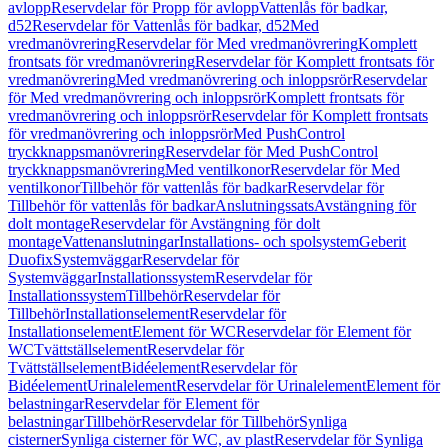
avlopp
Reservdelar för Propp för avlopp
Vattenlås för badkar,
d52
Reservdelar för Vattenlås för badkar, d52
Med
vredmanövrering
Reservdelar för Med vredmanövrering
Komplett
frontsats för vredmanövrering
Reservdelar för Komplett frontsats för
vredmanövrering
Med vredmanövrering och inloppsrör
Reservdelar
för Med vredmanövrering och inloppsrör
Komplett frontsats för
vredmanövrering och inloppsrör
Reservdelar för Komplett frontsats
för vredmanövrering och inloppsrör
Med PushControl
tryckknappsmanövrering
Reservdelar för Med PushControl
tryckknappsmanövrering
Med ventilkonor
Reservdelar för Med
ventilkonor
Tillbehör för vattenlås för badkar
Reservdelar för
Tillbehör för vattenlås för badkar
Anslutningssats
Avstängning för
dolt montage
Reservdelar för Avstängning för dolt
montage
Vattenanslutningar
Installations- och spolsystem
Geberit
Duofix
Systemväggar
Reservdelar för
Systemväggar
Installationssystem
Reservdelar för
Installationssystem
Tillbehör
Reservdelar för
Tillbehör
Installationselement
Reservdelar för
Installationselement
Element för WC
Reservdelar för Element för
WC
Tvättställselement
Reservdelar för
Tvättställselement
Bidéelement
Reservdelar för
Bidéelement
Urinalelement
Reservdelar för Urinalelement
Element för
belastningar
Reservdelar för Element för
belastningar
Tillbehör
Reservdelar för Tillbehör
Synliga
cisterner
Synliga cisterner för WC, av plast
Reservdelar för Synliga