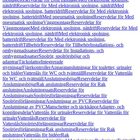
nätdrift
Reservdelar för Med elektronisk spolning, nätdrift
Med
elektronisk spolning, batteridrift
Reservdelar för Med elektronisk
spolning, batteridrift
Med pneumatisk spolning
Reservdelar för Med
pneumatisk spolning
Väggmontage
Reservdelar för
Väggmontage
Med elektronisk spolning, nätdrift
Reservdelar för Med
elektronisk spolning, nätdrift
Med elektronisk spolning,
batteridrift
Reservdelar för Med elektronisk spolning,
batteridrift
Tillbehör
Reservdelar för Tillbehör
Installations- och
ombyggnadssatser
Reservdelar för Installations- och
ombyggnadssatser
Spolrör, spolrörsböjar och
adaptrar
Täckplattor
Integrerade
styrningar
Fjärrkontroller
Apparatanslutningar för toaletter, urinaler
och bidéer
Vattenlås för WC och tvättställ
Reservdelar för Vattenlås
för WC och tvättställ
Anslutningsböjar
Reservdelar för
Anslutningsböjar
Rak anslutning
Reservdelar för Rak
anslutning
Anslutningssats
Reservdelar för
Anslutningssats
Spolrörsförlängningar
Reservdelar för
Spolrörsförlängningar
Anslutningar av PVC
Reservdelar för
Anslutningar av PVC
Manschetter och täckkåpor
Adapter- och
kopplingsdelar
Vattenlås för urinaler
Reservdelar för Vattenlås för
urinaler
Vattenlås
Reservdelar för
Vattenlås
Spolrörsförlängningar
Reservdelar för
Spolrörsförlängningar
Rak anslutning
Reservdelar för Rak
anslutning
Vattenlås för bidéer
Rak