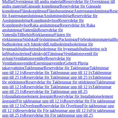
Muffar
Övergångar till andra material
Reservdelar för Övergångar till
andra material
Gängade kopplingar
Reservdelar för Gängade
kopplingar
Flänskopplingar
Flänsbussningar
Aggregatanslutningar
Rese
för Aggregatanslutningar
Anslutningsböjar
Reservdelar för
Anslutningsböjar
Kopplingshylsor
Reservdelar för
Kopplingshylsor
Raka anslutningar
Reservdelar för Raka
anslutningar
Vattenlås
Reservdelar för
Vattenlås
Tillbehör
Rörklammrar
Fästen för
rörklammrar
Stödskal
Förslutningar
Packningar
Förbrukningsmaterial
Br
ljudisolering och fuktskydd
Ljudisolering
Isoleringar för
byggnadsljudisolering
Isoleringar för byggnadsljudisolering och
luftljudsisolering
Fuktskydd
Tätningar
Ventilationsventil för
avlopp
Ventilationsventiler
Reservdelar för
Ventilationsventiler
Energisparventiler
Geberit Pluvia
takavvattning
Takbrunnar
Reservdelar för Takbrunnar
Takbrunnar
upp till 12 l/s
Reservdelar för Takbrunnar upp till 12 l/s
Takbrunnar
upp till 25 l/s
Reservdelar för Takbrunnar upp till 25 l/s
Takbrunnar
för stödrännor
Reservdelar för Takbrunnar för stödrännor
Takbrunnar
upp till 12 l/s
Reservdelar för Takbrunnar upp till 12 l/s
Takbrunnar
upp till 25 l/s
Reservdelar för Takbrunnar upp till 25
l/s
Installationselement ångspärr
Reservdelar för Installationselement
ångspärr
För takbrunnar upp till 12 l/s
Reservdelar för För takbrunnar
upp till 12 l/s
Överlopp
Reservdelar för Överlopp
För takbrunnar upp
till 12 l/s
Reservdelar för För takbrunnar upp till 12 l/s
För takbrunnar
upp till 25 l/s
Reservdelar för För takbrunnar upp till 25