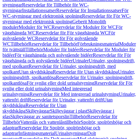
styrningar
Reservdelar för Tillbehör för WC-
styrningar
Installationssatser
Reservdelar för Installationssatser
För
WC-styrningar med elektronisk spolning
Reservdelar för För WC-
styrningar med elektronisk spolning
Geberit Monolith
moduler
Moduler för WC
Reservdelar för Moduler för WC
För
vägghängda WC
Reservdelar för För vägghängda WC
För
golvstående WC
Reservdelar för För golvstående
WC
Tillbehör
Reservdelar för Tillbehör
Förbrukningsmaterial
Moduler
för tvättställ
Tillbehör
Moduler för bidéer
Reservdelar för Moduler för
bidéer
För vägghängda och golvstående bidéer
Reservdelar för För
vägghängda och golvstående bidéer
Urinaler
Urinaler, spolningsdrift,
med spolkant
Reservdelar för Urinaler, spolningsdrift, med
spolkant
Utan skyddskåpa
Reservdelar för Utan skyddskåpa
Urinaler,
spolningsdrift, spolkantlösa
Reservdelar för Urinaler, spolningsdrift,
spolkantlösa
För synlig eller dold urinalstyrning
Reservdelar för För
synlig eller dold urinalstyrning
Med integrerad
urinalstyrning
Reservdelar för Med integrerad urinalstyrning
Urinaler,
vattenfri drift
Reservdelar för Urinaler, vattenfri drift
Utan
skyddskåpa
Reservdelar för Utan
skyddskåpa
Skiljeväggar
Skiljeväggar i plast
Skiljeväggar i
glas
Skiljeväggar av sanitetsporslin
Tillbehör
Reservdelar för
Tillbehör
Vattenlås och vattenlåstillbehör
Spolrör, spolrörsböjar och
adaptrar
Reservdelar för Spolrör, spolrörsböjar och
adaptrar
Infästningsmaterial
Urinalstyrningar
Dolt
montage
Reservdelar för Dolt montage
Med elektronisk spolning,