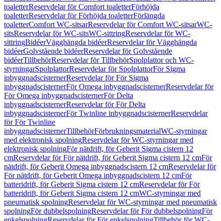
toaletter
Reservdelar för Comfort toaletter
Förhöjda
toaletter
Reservdelar för Förhöjda toaletter
Förlängda
toaletter
Comfort WC-sitsar
Reservdelar för Comfort WC-sitsar
WC-
sits
Reservdelar för WC-sits
WC-sittring
Reservdelar för WC-
sittring
Bidéer
Vägghängda bidéer
Reservdelar för Vägghängda
bidéer
Golvstående bidéer
Reservdelar för Golvstående
bidéer
Tillbehör
Reservdelar för Tillbehör
Spolplattor och WC-
styrningar
Spolplattor
Reservdelar för Spolplattor
För Sigma
inbyggnadscisterner
Reservdelar för För Sigma
inbyggnadscisterner
För Omega inbyggnadscisterner
Reservdelar för
För Omega inbyggnadscisterner
För Delta
inbyggnadscisterner
Reservdelar för För Delta
inbyggnadscisterner
För Twinline inbyggnadscisterner
Reservdelar
för För Twinline
inbyggnadscisterner
Tillbehör
Förbrukningsmaterial
WC-styrningar
med elektronisk spolning
Reservdelar för WC-styrningar med
elektronisk spolning
För nätdrift, för Geberit Sigma cistern 12
cm
Reservdelar för För nätdrift, för Geberit Sigma cistern 12 cm
För
nätdrift, för Geberit Omega inbyggnadscistern 12 cm
Reservdelar för
För nätdrift, för Geberit Omega inbyggnadscistern 12 cm
För
batteridrift, för Geberit Sigma cistern 12 cm
Reservdelar för För
batteridrift, för Geberit Sigma cistern 12 cm
WC-styrningar med
pneumatisk spolning
Reservdelar för WC-styrningar med pneumatisk
spolning
För dubbelspolning
Reservdelar för För dubbelspolning
För
enkelspolning
Reservdelar för För enkelspolning
Tillbehör för WC-