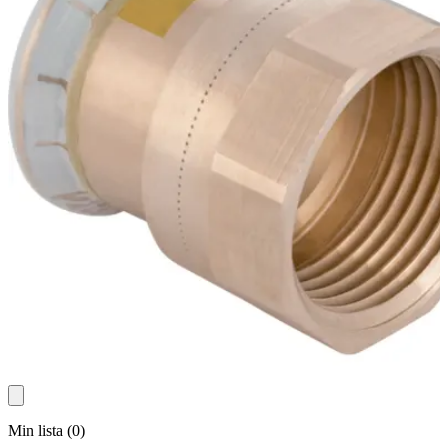
Min lista
(
0
)