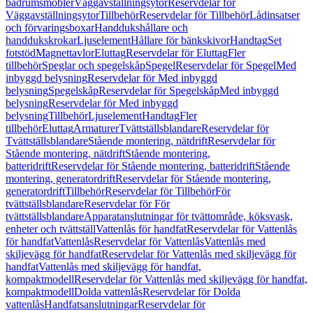
badrumsmöbler
Väggavställningsytor
Reservdelar för
Väggavställningsytor
Tillbehör
Reservdelar för Tillbehör
Lådinsatser
och förvaringsboxar
Handdukshållare och
handdukskrokar
Ljuselement
Hållare för bänkskivor
Handtag
Set
fotstöd
Magnettavlor
Eluttag
Reservdelar för Eluttag
Fler
tillbehör
Speglar och spegelskåp
Spegel
Reservdelar för Spegel
Med
inbyggd belysning
Reservdelar för Med inbyggd
belysning
Spegelskåp
Reservdelar för Spegelskåp
Med inbyggd
belysning
Reservdelar för Med inbyggd
belysning
Tillbehör
Ljuselement
Handtag
Fler
tillbehör
Eluttag
Armaturer
Tvättställsblandare
Reservdelar för
Tvättställsblandare
Stående montering, nätdrift
Reservdelar för
Stående montering, nätdrift
Stående montering,
batteridrift
Reservdelar för Stående montering, batteridrift
Stående
montering, generatordrift
Reservdelar för Stående montering,
generatordrift
Tillbehör
Reservdelar för Tillbehör
För
tvättställsblandare
Reservdelar för För
tvättställsblandare
Apparatanslutningar för tvättområde, köksvask,
enheter och tvättställ
Vattenlås för handfat
Reservdelar för Vattenlås
för handfat
Vattenlås
Reservdelar för Vattenlås
Vattenlås med
skiljevägg för handfat
Reservdelar för Vattenlås med skiljevägg för
handfat
Vattenlås med skiljevägg för handfat,
kompaktmodell
Reservdelar för Vattenlås med skiljevägg för handfat,
kompaktmodell
Dolda vattenlås
Reservdelar för Dolda
vattenlås
Handfatsanslutningar
Reservdelar för