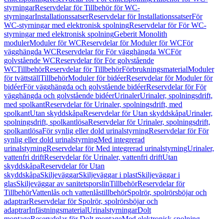
styrningar
Reservdelar för Tillbehör för WC-
styrningar
Installationssatser
Reservdelar för Installationssatser
För
WC-styrningar med elektronisk spolning
Reservdelar för För WC-
styrningar med elektronisk spolning
Geberit Monolith
moduler
Moduler för WC
Reservdelar för Moduler för WC
För
vägghängda WC
Reservdelar för För vägghängda WC
För
golvstående WC
Reservdelar för För golvstående
WC
Tillbehör
Reservdelar för Tillbehör
Förbrukningsmaterial
Moduler
för tvättställ
Tillbehör
Moduler för bidéer
Reservdelar för Moduler för
bidéer
För vägghängda och golvstående bidéer
Reservdelar för För
vägghängda och golvstående bidéer
Urinaler
Urinaler, spolningsdrift,
med spolkant
Reservdelar för Urinaler, spolningsdrift, med
spolkant
Utan skyddskåpa
Reservdelar för Utan skyddskåpa
Urinaler,
spolningsdrift, spolkantlösa
Reservdelar för Urinaler, spolningsdrift,
spolkantlösa
För synlig eller dold urinalstyrning
Reservdelar för För
synlig eller dold urinalstyrning
Med integrerad
urinalstyrning
Reservdelar för Med integrerad urinalstyrning
Urinaler,
vattenfri drift
Reservdelar för Urinaler, vattenfri drift
Utan
skyddskåpa
Reservdelar för Utan
skyddskåpa
Skiljeväggar
Skiljeväggar i plast
Skiljeväggar i
glas
Skiljeväggar av sanitetsporslin
Tillbehör
Reservdelar för
Tillbehör
Vattenlås och vattenlåstillbehör
Spolrör, spolrörsböjar och
adaptrar
Reservdelar för Spolrör, spolrörsböjar och
adaptrar
Infästningsmaterial
Urinalstyrningar
Dolt
montage
Reservdelar för Dolt montage
Med elektronisk spolning,