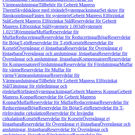
Värmeanslutningar
Tillbehör för Geberit Mapress
Therm
Skyddskåpor med rörände
Systempackningar
Set skruv för
flänskopplingar
Fästen för systemrör
Geberit Mapress Elförzinkat
Stål
Geberit Mapress Elförzinkat Stål
Reservdelar för Geberit
Mapress Elförzinkat Stål
Systemrör 1.0034
Systemrör
1.0215
Rörnipplar
Muffar
Reservdelar för
Muffar
Reduceringar
Reservdelar för Reduceringar
Böjar
Reservdelar
för Böjar
T-rör
Reservdelar för T-rör
Korsrör
Reservdelar för
Korsrör
Övergångar ej löstagbara
Reservdelar för Övergångar ej
löstagbara
Övergångar och anslutningar, löstagbara
Reservdelar för
Övergångar och anslutningar, löstagbara
Kompensatorer
Reservdelar
för Kompensatorer
Förslutningar
Reservdelar för Förslutningar
Muffar
för värme
Reservdelar för Muffar för
värme
Värmeanslutningar
Reservdelar för
Värmeanslutningar
Tillbehör för Geberit Mapress Elförzinkat
Stål
Tätningar för rörledningar och
rördelar
Rörfästen
Systempackningar
Geberit Mapress Koppar
Geberit
Mapress Koppar
Reservdelar för Geberit Mapress
Koppar
Muffar
Reservdelar för Muffar
Reduceringar
Reservdelar för
Reduceringar
Böjar
Reservdelar för Böjar
T-rör
Reservdelar för T-
rör
Invändig cirkulation
Reservdelar för Invändig
cirkulation
Korsrör
Reservdelar för Korsrör
Övergångar ej
löstagbara
Reservdelar för Övergångar ej löstagbara
Övergångar och
anslutningar, löstagbara
Reservdelar för Övergångar och
anslutningar, löstagbara
Förslutningar
Reservdelar för