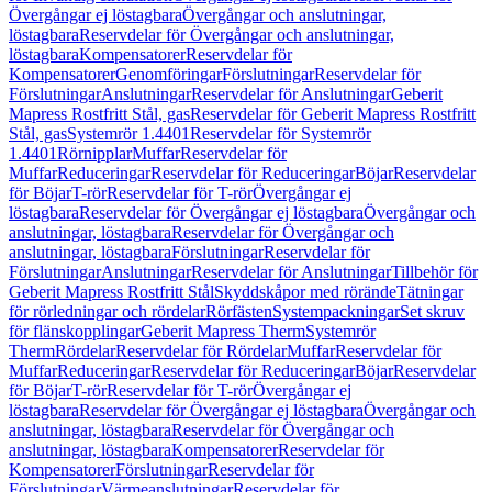
Övergångar ej löstagbara
Övergångar och anslutningar,
löstagbara
Reservdelar för Övergångar och anslutningar,
löstagbara
Kompensatorer
Reservdelar för
Kompensatorer
Genomföringar
Förslutningar
Reservdelar för
Förslutningar
Anslutningar
Reservdelar för Anslutningar
Geberit
Mapress Rostfritt Stål, gas
Reservdelar för Geberit Mapress Rostfritt
Stål, gas
Systemrör 1.4401
Reservdelar för Systemrör
1.4401
Rörnipplar
Muffar
Reservdelar för
Muffar
Reduceringar
Reservdelar för Reduceringar
Böjar
Reservdelar
för Böjar
T-rör
Reservdelar för T-rör
Övergångar ej
löstagbara
Reservdelar för Övergångar ej löstagbara
Övergångar och
anslutningar, löstagbara
Reservdelar för Övergångar och
anslutningar, löstagbara
Förslutningar
Reservdelar för
Förslutningar
Anslutningar
Reservdelar för Anslutningar
Tillbehör för
Geberit Mapress Rostfritt Stål
Skyddskåpor med rörände
Tätningar
för rörledningar och rördelar
Rörfästen
Systempackningar
Set skruv
för flänskopplingar
Geberit Mapress Therm
Systemrör
Therm
Rördelar
Reservdelar för Rördelar
Muffar
Reservdelar för
Muffar
Reduceringar
Reservdelar för Reduceringar
Böjar
Reservdelar
för Böjar
T-rör
Reservdelar för T-rör
Övergångar ej
löstagbara
Reservdelar för Övergångar ej löstagbara
Övergångar och
anslutningar, löstagbara
Reservdelar för Övergångar och
anslutningar, löstagbara
Kompensatorer
Reservdelar för
Kompensatorer
Förslutningar
Reservdelar för
Förslutningar
Värmeanslutningar
Reservdelar för