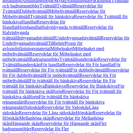
anslutning
Anslutningsböjar
Skydd
Anslutningar
Packningar
Tvättställ
och badrumsmöbler
Tvättställ
Tvättställ
Reservdelar för
Tvättställ
Dubbeltvättställ
Möbeltvättställ
Reservdelar för
Möbeltvättställ
Tvättställ för bänkskiva
Reservdelar för Tvättställ för
bänkskiva
Handfat
Reservdelar för
Handfat
Hörnhandfat
Halvinbyggda tvättställ
Reservdelar för
Halvinbyggda
tvättställ
Inbyggnadstvättställ
Underbyggnadstvättställ
Reservdelar för
Underbyggnadstvättställ
Tillbehör
Propp för
avlopp
Infästningsmaterial
Möbelpaket
Möbelpaket med
möbeltvättställ
Reservdelar för Möbelpaket med
möbeltvättställ
Badrumsmöbler
Tvättställsunderskåp
Reservdelar för
Tvättställsunderskåp
För handfat
Reservdelar för För handfat
För
tvättställ
Reservdelar för För tvättställ
För dubbeltvättställ
Reservdelar
för För dubbeltvättställ
För möbeltvättställ
Reservdelar för För
möbeltvättställ
För tvättställ för bänkskiva
Reservdelar för För
tvättställ för bänkskiva
Bänkskivor
Reservdelar för Bänkskivor
För
tvättställ för bänkskiva skålform
Reservdelar för För tvättställ för
bänkskiva skålform
För tvättställ för bänkskiva
rektangulärt
Reservdelar för För tvättställ för bänkskiva
rektangulärt
Sidoskåp
Reservdelar för Sidoskåp
Låga
sidoskåp
Reservdelar för Låga sidoskåp
Högskåp
Reservdelar för
Högskåp
Mellanhöga skåp
Reservdelar för Mellanhöga
skåp
Hängande skåp
Reservdelar för Hängande skåp
Fler
badrumsmöbler
Reservdelar för Fler