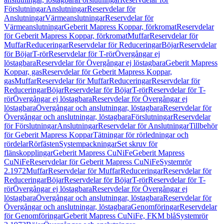
Förslutningar
Anslutningar
Reservdelar för
Anslutningar
Värmeanslutningar
Reservdelar för
Värmeanslutningar
Geberit Mapress Koppar, förkromat
Reservdelar
för Geberit Mapress Koppar, förkromat
Muffar
Reservdelar för
Muffar
Reduceringar
Reservdelar för Reduceringar
Böjar
Reservdelar
för Böjar
T-rör
Reservdelar för T-rör
Övergångar ej
löstagbara
Reservdelar för Övergångar ej löstagbara
Geberit Mapress
Koppar, gas
Reservdelar för Geberit Mapress Koppar,
gas
Muffar
Reservdelar för Muffar
Reduceringar
Reservdelar för
Reduceringar
Böjar
Reservdelar för Böjar
T-rör
Reservdelar för T-
rör
Övergångar ej löstagbara
Reservdelar för Övergångar ej
löstagbara
Övergångar och anslutningar, löstagbara
Reservdelar för
Övergångar och anslutningar, löstagbara
Förslutningar
Reservdelar
för Förslutningar
Anslutningar
Reservdelar för Anslutningar
Tillbehör
för Geberit Mapress Koppar
Tätningar för rörledningar och
rördelar
Rörfästen
Systempackningar
Set skruv för
flänskopplingar
Geberit Mapress CuNiFe
Geberit Mapress
CuNiFe
Reservdelar för Geberit Mapress CuNiFe
Systemrör
2.1972
Muffar
Reservdelar för Muffar
Reduceringar
Reservdelar för
Reduceringar
Böjar
Reservdelar för Böjar
T-rör
Reservdelar för T-
rör
Övergångar ej löstagbara
Reservdelar för Övergångar ej
löstagbara
Övergångar och anslutningar, löstagbara
Reservdelar för
Övergångar och anslutningar, löstagbara
Genomföringar
Reservdelar
för Genomföringar
Geberit Mapress CuNiFe, FKM blå
Systemrör