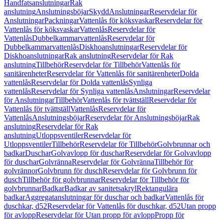
Handfatsanslutningar
Rak
anslutning
Anslutningsböjar
Skydd
Anslutningar
Reservdelar för
Anslutningar
Packningar
Vattenlås för köksvaskar
Reservdelar för
Vattenlås för köksvaskar
Vattenlås
Reservdelar för
Vattenlås
Dubbelkammarvattenlås
Reservdelar för
Dubbelkammarvattenlås
Diskhoanslutningar
Reservdelar för
Diskhoanslutningar
Rak anslutning
Reservdelar för Rak
anslutning
Tillbehör
Reservdelar för Tillbehör
Vattenlås för
sanitärenheter
Reservdelar för Vattenlås för sanitärenheter
Dolda
vattenlås
Reservdelar för Dolda vattenlås
Synliga
vattenlås
Reservdelar för Synliga vattenlås
Anslutningar
Reservdelar
för Anslutningar
Tillbehör
Vattenlås för tvättställ
Reservdelar för
Vattenlås för tvättställ
Vattenlås
Reservdelar för
Vattenlås
Anslutningsböjar
Reservdelar för Anslutningsböjar
Rak
anslutning
Reservdelar för Rak
anslutning
Utloppsventiler
Reservdelar för
Utloppsventiler
Tillbehör
Reservdelar för Tillbehör
Golvbrunnar och
badkar
Duschar
Golvavlopp för duschar
Reservdelar för Golvavlopp
för duschar
Golvränna
Reservdelar för Golvränna
Tillbehör för
golvrännor
Golvbrunn för dusch
Reservdelar för Golvbrunn för
dusch
Tillbehör för golvbrunnar
Reservdelar för Tillbehör för
golvbrunnar
Badkar
Badkar av sanitetsakryl
Rektangulära
badkar
Aggregatanslutningar för duschar och badkar
Vattenlås för
duschkar, d52
Reservdelar för Vattenlås för duschkar, d52
Utan propp
för avlopp
Reservdelar för Utan propp för avlopp
Propp för