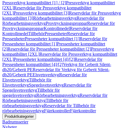
Pressverktyg kompatibilitet [1] / [2]
Pressverktyg kompatibilitet
[2XL]
Reservdelar för Pressverktyg kompatibilitet
[2XL]
Pressverktyg kompatibilitet [3]
Reservdelar för Pressverktyg
kompatibilitet [3]
Rörbearbetningsverktyg
Reservdelar för
Rörbearbetningsverktyg
Provtryckningsproppar
Reservdelar för
Provtryckningsproppar
Kontrollmedel
Reservdelar för
Kontrollmedel
Tillbehör
Pressenheter
Reservdelar för
Pressenheter
Pressenheter kompatibilitet [1]
Reservdelar för
Pressenheter kompatibilitet [1]
Pressenheter kompatibilitet
[2]
Reservdelar för Pressenheter kompatibilitet [2]
Pressverktyg
kompatibilitet [2XL]
Reservdelar för Pressverktyg kompatibilitet
[2XL]
Pressenheter kompatibilitet [4]/[2]
Reservdelar för
Pressenheter kompatibilitet [4]/[2]
Verktyg för Geberit Silent-
db20/Geberit PE
Reservdelar för Verktyg för Geberit Silent-
db20/Geberit PE
Elsvetsverktyg
Reservdelar för
Elsvetsverktyg
Tillbehör för
Elsvetsverktyg
Spegelsvetsverktyg
Reservdelar för
Spegelsvetsverktyg
Tillbehör för
spegelsvetsverktyg
Rörbearbetningsverktyg
Reservdelar för
Rörbearbetningsverktyg
Tillbehör för
rörbearbetningsverktyg
Reservdelar för Tillbehör för
rörbearbetningsverktyg
Fjärrkontroller
Fjärrkontroller
Produktkategorier
Badrumsserier
Nyheter