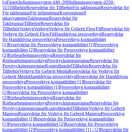
l/s
Fästen
Infästningssystem d40–200
Infästningssystem d250–
315
Tillbehör
Reservdelar för Tillbehör
För takbrunnar
Reservdelar för
För takbrunnar
För infästningar
Konventionell
takavvattning
Takbrunnar
Reservdelar för
Takbrunnar
Tillbehör
Reservdelar för
Tillbehör
Verktyg
Verktyg
Verktyg för Geberit FlowFit
Reservdelar för
Verktyg för Geberit FlowFit
Handdrivna pressverktyg
Reservdelar
för Handdrivna pressverktyg
Pressverktyg kompatibilitet
[1]
Reservdelar för Pressverktyg kompatibilitet [1]
Pressverktyg
kompatibilitet [2]
Reservdelar för Pressverktyg kompatibilitet
[2]
Rörbearbetningsverktyg
Reservdelar för
Rörbearbetningsverktyg
Provtryckningsproppar
Reservdelar för
Provtryckningsproppar
Kontrollmedel
Tillbehör
Reservdelar för
Tillbehör
Verktyg för Geberit Mepla
Reservdelar för Verktyg för
Geberit Mepla
Handdrivna pressverktyg
Reservdelar för Handdrivna
pressverktyg
Pressverktyg kompatibilitet [1]
Reservdelar för
Pressverktyg kompatibilitet [1]
Pressverktyg kompatibilitet
[2]
Reservdelar för Pressverktyg kompatibilitet
[2]
Rörbearbetningsverktyg
Reservdelar för
Rörbearbetningsverktyg
Provtryckningsproppar
Reservdelar för
Provtryckningsproppar
Kontrollmedel
Tillbehör
Verktyg för Geberit
Mapress
Reservdelar för Verktyg för Geberit Mapress
Pressverktyg
kompatibilitet [1]
Reservdelar för Pressverktyg kompatibilitet
[1]
Pressverktyg kompatibilitet [2]
Reservdelar för Pressverktyg
kompatibilitet [2]
Pressverktyg kompatibilitet [1] / [2]
Reservdelar för