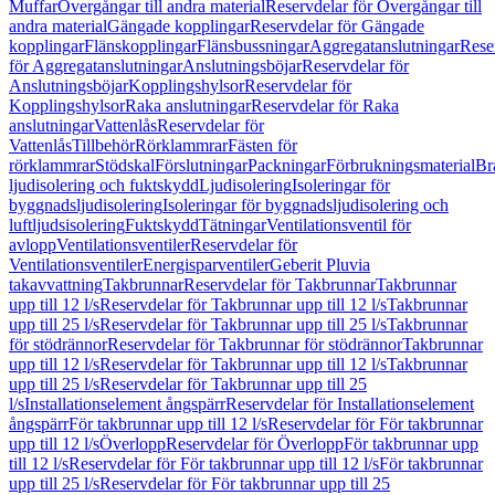
Muffar
Övergångar till andra material
Reservdelar för Övergångar till
andra material
Gängade kopplingar
Reservdelar för Gängade
kopplingar
Flänskopplingar
Flänsbussningar
Aggregatanslutningar
Rese
för Aggregatanslutningar
Anslutningsböjar
Reservdelar för
Anslutningsböjar
Kopplingshylsor
Reservdelar för
Kopplingshylsor
Raka anslutningar
Reservdelar för Raka
anslutningar
Vattenlås
Reservdelar för
Vattenlås
Tillbehör
Rörklammrar
Fästen för
rörklammrar
Stödskal
Förslutningar
Packningar
Förbrukningsmaterial
Br
ljudisolering och fuktskydd
Ljudisolering
Isoleringar för
byggnadsljudisolering
Isoleringar för byggnadsljudisolering och
luftljudsisolering
Fuktskydd
Tätningar
Ventilationsventil för
avlopp
Ventilationsventiler
Reservdelar för
Ventilationsventiler
Energisparventiler
Geberit Pluvia
takavvattning
Takbrunnar
Reservdelar för Takbrunnar
Takbrunnar
upp till 12 l/s
Reservdelar för Takbrunnar upp till 12 l/s
Takbrunnar
upp till 25 l/s
Reservdelar för Takbrunnar upp till 25 l/s
Takbrunnar
för stödrännor
Reservdelar för Takbrunnar för stödrännor
Takbrunnar
upp till 12 l/s
Reservdelar för Takbrunnar upp till 12 l/s
Takbrunnar
upp till 25 l/s
Reservdelar för Takbrunnar upp till 25
l/s
Installationselement ångspärr
Reservdelar för Installationselement
ångspärr
För takbrunnar upp till 12 l/s
Reservdelar för För takbrunnar
upp till 12 l/s
Överlopp
Reservdelar för Överlopp
För takbrunnar upp
till 12 l/s
Reservdelar för För takbrunnar upp till 12 l/s
För takbrunnar
upp till 25 l/s
Reservdelar för För takbrunnar upp till 25