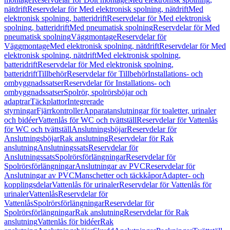
nätdrift
Reservdelar för Med elektronisk spolning, nätdrift
Med
elektronisk spolning, batteridrift
Reservdelar för Med elektronisk
spolning, batteridrift
Med pneumatisk spolning
Reservdelar för Med
pneumatisk spolning
Väggmontage
Reservdelar för
Väggmontage
Med elektronisk spolning, nätdrift
Reservdelar för Med
elektronisk spolning, nätdrift
Med elektronisk spolning,
batteridrift
Reservdelar för Med elektronisk spolning,
batteridrift
Tillbehör
Reservdelar för Tillbehör
Installations- och
ombyggnadssatser
Reservdelar för Installations- och
ombyggnadssatser
Spolrör, spolrörsböjar och
adaptrar
Täckplattor
Integrerade
styrningar
Fjärrkontroller
Apparatanslutningar för toaletter, urinaler
och bidéer
Vattenlås för WC och tvättställ
Reservdelar för Vattenlås
för WC och tvättställ
Anslutningsböjar
Reservdelar för
Anslutningsböjar
Rak anslutning
Reservdelar för Rak
anslutning
Anslutningssats
Reservdelar för
Anslutningssats
Spolrörsförlängningar
Reservdelar för
Spolrörsförlängningar
Anslutningar av PVC
Reservdelar för
Anslutningar av PVC
Manschetter och täckkåpor
Adapter- och
kopplingsdelar
Vattenlås för urinaler
Reservdelar för Vattenlås för
urinaler
Vattenlås
Reservdelar för
Vattenlås
Spolrörsförlängningar
Reservdelar för
Spolrörsförlängningar
Rak anslutning
Reservdelar för Rak
anslutning
Vattenlås för bidéer
Rak