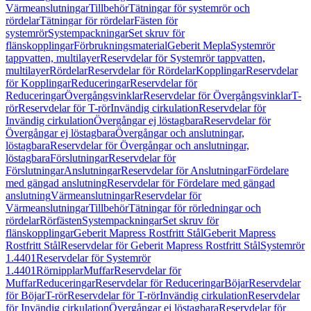
Värmeanslutningar
Tillbehör
Tätningar för systemrör och
rördelar
Tätningar för rördelar
Fästen för
systemrör
Systempackningar
Set skruv för
flänskopplingar
Förbrukningsmaterial
Geberit Mepla
Systemrör
tappvatten, multilayer
Reservdelar för Systemrör tappvatten,
multilayer
Rördelar
Reservdelar för Rördelar
Kopplingar
Reservdelar
för Kopplingar
Reduceringar
Reservdelar för
Reduceringar
Övergångsvinklar
Reservdelar för Övergångsvinklar
T-
rör
Reservdelar för T-rör
Invändig cirkulation
Reservdelar för
Invändig cirkulation
Övergångar ej löstagbara
Reservdelar för
Övergångar ej löstagbara
Övergångar och anslutningar,
löstagbara
Reservdelar för Övergångar och anslutningar,
löstagbara
Förslutningar
Reservdelar för
Förslutningar
Anslutningar
Reservdelar för Anslutningar
Fördelare
med gängad anslutning
Reservdelar för Fördelare med gängad
anslutning
Värmeanslutningar
Reservdelar för
Värmeanslutningar
Tillbehör
Tätningar för rörledningar och
rördelar
Rörfästen
Systempackningar
Set skruv för
flänskopplingar
Geberit Mapress Rostfritt Stål
Geberit Mapress
Rostfritt Stål
Reservdelar för Geberit Mapress Rostfritt Stål
Systemrör
1.4401
Reservdelar för Systemrör
1.4401
Rörnipplar
Muffar
Reservdelar för
Muffar
Reduceringar
Reservdelar för Reduceringar
Böjar
Reservdelar
för Böjar
T-rör
Reservdelar för T-rör
Invändig cirkulation
Reservdelar
för Invändig cirkulation
Övergångar ej löstagbara
Reservdelar för