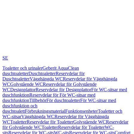
SE
Toaletter och urinaler
Geberit AquaClean
duschtoaletter
Duschtoaletter
Reservdelar för
Duschtoaletter
Vägghängda WC
Reservdelar för Vägghängda
WC
Golvstående WC
Reservdelar för Golvstående
WC
Designplattor
Reservdelar för Designplattor
För WC-sitsar med
duschfunktion
Reservdelar för För WC-sitsar med
duschfunktion
Tillbehör
För duschtoaletter
För WC-sitsar med
duschfunktion och
duschtoalett
Förbrukningsmaterial
Funktionsenheter
Toaletter och
WC-sitsar
Vägghängda WC
Reservdelar för Vägghängda
WC
Toaletter
Reservdelar för Toaletter
Golvstående WC
Reservdelar
för Golvstående WC
Toaletter
Reservdelar för Toaletter
WC-
sits
Reservdelar för WC-sits
WC-sits
Reservdelar för WC-sits
Comfort