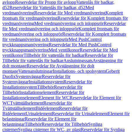
avlopp
Reservdelar för Propp för avlopp
Vattenlås för badkar,
d52
Reservdelar för Vattenlås för badkar, d52
Med
vredmanövrering
Reservdelar för Med vredmanövrering
Komplett
frontsats för vredmanövrering
Reservdelar för Komplett frontsats för
vredmanövrering
Med vredmanövrering och inloppsrör
Reservdelar
för Med vredmanövrering och inloppsrör
Komplett frontsats för
vredmanövrering och inloppsrör
Reservdelar för Komplett frontsats
för vredmanövrering och inloppsrör
Med PushControl
tryckknappsmanövrering
Reservdelar för Med PushControl
tryckknappsmanövrering
Med ventilkonor
Reservdelar för Med
ventilkonor
Tillbehör för vattenlås för badkar
Reservdelar för
Tillbehör för vattenlås för badkar
Anslutningssats
Avstängning för
dolt montage
Reservdelar för Avstängning för dolt
montage
Vattenanslutningar
Installations- och spolsystem
Geberit
Duofix
Systemväggar
Reservdelar för
Systemväggar
Installationssystem
Reservdelar för
Installationssystem
Tillbehör
Reservdelar för
Tillbehör
Installationselement
Reservdelar för
Installationselement
Element för WC
Reservdelar för Element för
WC
Tvättställselement
Reservdelar för
Tvättställselement
Bidéelement
Reservdelar för
Bidéelement
Urinalelement
Reservdelar för Urinalelement
Element för
belastningar
Reservdelar för Element för
belastningar
Tillbehör
Reservdelar för Tillbehör
Synliga
cisterner
Synliga cisterner för WC, av plast
Reservdelar för Synliga