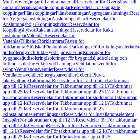
Muffar
Övergångar till andra material
Reservdelar för Övergångar till
andra material
Gängade kopplingar
Reservdelar för Gängade
kopplingar
Flänskopplingar
Flänsbussningar
Aggregatanslutningar
Rese
för Aggregatanslutningar
Anslutningsböjar
Reservdelar för
Anslutningsböjar
Kopplingshylsor
Reservdelar för
Kopplingshylsor
Raka anslutningar
Reservdelar för Raka
anslutningar
Vattenlås
Reservdelar för
Vattenlås
Tillbehör
Rörklammrar
Fästen för
rörklammrar
Stödskal
Förslutningar
Packningar
Förbrukningsmaterial
Br
ljudisolering och fuktskydd
Ljudisolering
Isoleringar för
byggnadsljudisolering
Isoleringar för byggnadsljudisolering och
luftljudsisolering
Fuktskydd
Tätningar
Ventilationsventil för
avlopp
Ventilationsventiler
Reservdelar för
Ventilationsventiler
Energisparventiler
Geberit Pluvia
takavvattning
Takbrunnar
Reservdelar för Takbrunnar
Takbrunnar
upp till 12 l/s
Reservdelar för Takbrunnar upp till 12 l/s
Takbrunnar
upp till 25 l/s
Reservdelar för Takbrunnar upp till 25 l/s
Takbrunnar
för stödrännor
Reservdelar för Takbrunnar för stödrännor
Takbrunnar
upp till 12 l/s
Reservdelar för Takbrunnar upp till 12 l/s
Takbrunnar
upp till 25 l/s
Reservdelar för Takbrunnar upp till 25
l/s
Installationselement ångspärr
Reservdelar för Installationselement
ångspärr
För takbrunnar upp till 12 l/s
Reservdelar för För takbrunnar
upp till 12 l/s
Överlopp
Reservdelar för Överlopp
För takbrunnar upp
till 12 l/s
Reservdelar för För takbrunnar upp till 12 l/s
För takbrunnar
upp till 25 l/s
Reservdelar för För takbrunnar upp till 25