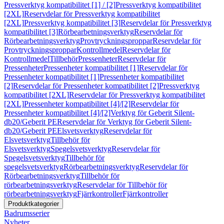
Pressverktyg kompatibilitet [1] / [2]
Pressverktyg kompatibilitet
[2XL]
Reservdelar för Pressverktyg kompatibilitet
[2XL]
Pressverktyg kompatibilitet [3]
Reservdelar för Pressverktyg
kompatibilitet [3]
Rörbearbetningsverktyg
Reservdelar för
Rörbearbetningsverktyg
Provtryckningsproppar
Reservdelar för
Provtryckningsproppar
Kontrollmedel
Reservdelar för
Kontrollmedel
Tillbehör
Pressenheter
Reservdelar för
Pressenheter
Pressenheter kompatibilitet [1]
Reservdelar för
Pressenheter kompatibilitet [1]
Pressenheter kompatibilitet
[2]
Reservdelar för Pressenheter kompatibilitet [2]
Pressverktyg
kompatibilitet [2XL]
Reservdelar för Pressverktyg kompatibilitet
[2XL]
Pressenheter kompatibilitet [4]/[2]
Reservdelar för
Pressenheter kompatibilitet [4]/[2]
Verktyg för Geberit Silent-
db20/Geberit PE
Reservdelar för Verktyg för Geberit Silent-
db20/Geberit PE
Elsvetsverktyg
Reservdelar för
Elsvetsverktyg
Tillbehör för
Elsvetsverktyg
Spegelsvetsverktyg
Reservdelar för
Spegelsvetsverktyg
Tillbehör för
spegelsvetsverktyg
Rörbearbetningsverktyg
Reservdelar för
Rörbearbetningsverktyg
Tillbehör för
rörbearbetningsverktyg
Reservdelar för Tillbehör för
rörbearbetningsverktyg
Fjärrkontroller
Fjärrkontroller
Produktkategorier
Badrumsserier
Nyheter