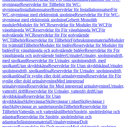
styrningar
Reservdelar för Tillbehör för WC-
styrningar
Installationssatser
Reservdelar för Installationssatser
För
WC-styrningar med elektronisk spolning
Reservdelar för För WC-
styrningar med elektronisk spolning
Geberit Monolith
moduler
Moduler för WC
Reservdelar för Moduler för WC
För
vägghängda WC
Reservdelar för För vägghängda WC
För
golvstående WC
Reservdelar för För golvstående
WC
Tillbehör
Reservdelar för Tillbehör
Förbrukningsmaterial
Moduler
för tvättställ
Tillbehör
Moduler för bidéer
Reservdelar för Moduler för
bidéer
För vägghängda och golvstående bidéer
Reservdelar för För
vägghängda och golvstående bidéer
Urinaler
Urinaler, spolningsdrift,
med spolkant
Reservdelar för Urinaler, spolningsdrift, med
spolkant
Utan skyddskåpa
Reservdelar för Utan skyddskåpa
Urinaler,
spolningsdrift, spolkantlösa
Reservdelar för Urinaler, spolningsdrift,
spolkantlösa
För synlig eller dold urinalstyrning
Reservdelar för För
synlig eller dold urinalstyrning
Med integrerad
urinalstyrning
Reservdelar för Med integrerad urinalstyrning
Urinaler,
vattenfri drift
Reservdelar för Urinaler, vattenfri drift
Utan
skyddskåpa
Reservdelar för Utan
skyddskåpa
Skiljeväggar
Skiljeväggar i plast
Skiljeväggar i
glas
Skiljeväggar av sanitetsporslin
Tillbehör
Reservdelar för
Tillbehör
Vattenlås och vattenlåstillbehör
Spolrör, spolrörsböjar och
adaptrar
Reservdelar för Spolrör, spolrörsböjar och
adaptrar
Infästningsmaterial
Urinalstyrningar
Dolt
montage
Reservdelar för Dolt montage
Med elektronisk spolning,