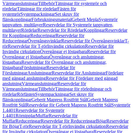
Värmeanslutningar
Tillbehör
Tätningar för systemrör och
rördelar
Tätningar för rördelar
Fästen för
systemrör
Systempackningar
Set skruv för
flänskopplingar
Förbrukningsmaterial
Geberit Mepla
Systemrör
tappvatten, multilayer
Reservdelar för Systemrör tappvatten,
multilayer
Rördelar
Reservdelar för Rördelar
Kopplingar
Reservdelar
för Kopplingar
Reduceringar
Reservdelar för
Reduceringar
Övergångsvinklar
Reservdelar för Övergångsvinklar
T-
rör
Reservdelar för T-rör
Invändig cirkulation
Reservdelar för
Invändig cirkulation
Övergångar ej löstagbara
Reservdelar för
Övergångar ej löstagbara
Övergångar och anslutningar,
löstagbara
Reservdelar för Övergångar och anslutningar,
löstagbara
Förslutningar
Reservdelar för
Förslutningar
Anslutningar
Reservdelar för Anslutningar
Fördelare
med gängad anslutning
Reservdelar för Fördelare med gängad
anslutning
Värmeanslutningar
Reservdelar för
Värmeanslutningar
Tillbehör
Tätningar för rörledningar och
rördelar
Rörfästen
Systempackningar
Set skruv för
flänskopplingar
Geberit Mapress Rostfritt Stål
Geberit Mapress
Rostfritt Stål
Reservdelar för Geberit Mapress Rostfritt Stål
Systemrör
1.4401
Reservdelar för Systemrör
1.4401
Rörnipplar
Muffar
Reservdelar för
Muffar
Reduceringar
Reservdelar för Reduceringar
Böjar
Reservdelar
för Böjar
T-rör
Reservdelar för T-rör
Invändig cirkulation
Reservdelar
för Invändig cirkulation
Övergångar ej löstagbara
Reservdelar för