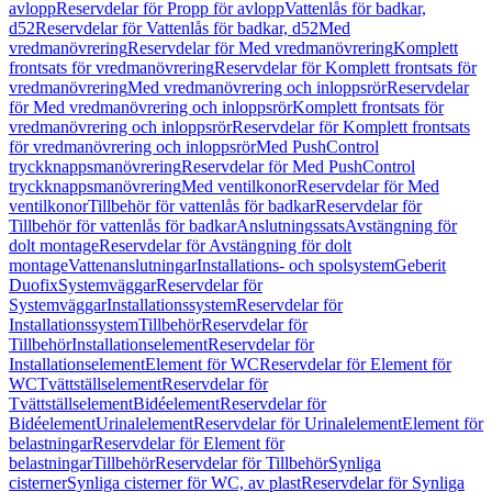
avlopp
Reservdelar för Propp för avlopp
Vattenlås för badkar,
d52
Reservdelar för Vattenlås för badkar, d52
Med
vredmanövrering
Reservdelar för Med vredmanövrering
Komplett
frontsats för vredmanövrering
Reservdelar för Komplett frontsats för
vredmanövrering
Med vredmanövrering och inloppsrör
Reservdelar
för Med vredmanövrering och inloppsrör
Komplett frontsats för
vredmanövrering och inloppsrör
Reservdelar för Komplett frontsats
för vredmanövrering och inloppsrör
Med PushControl
tryckknappsmanövrering
Reservdelar för Med PushControl
tryckknappsmanövrering
Med ventilkonor
Reservdelar för Med
ventilkonor
Tillbehör för vattenlås för badkar
Reservdelar för
Tillbehör för vattenlås för badkar
Anslutningssats
Avstängning för
dolt montage
Reservdelar för Avstängning för dolt
montage
Vattenanslutningar
Installations- och spolsystem
Geberit
Duofix
Systemväggar
Reservdelar för
Systemväggar
Installationssystem
Reservdelar för
Installationssystem
Tillbehör
Reservdelar för
Tillbehör
Installationselement
Reservdelar för
Installationselement
Element för WC
Reservdelar för Element för
WC
Tvättställselement
Reservdelar för
Tvättställselement
Bidéelement
Reservdelar för
Bidéelement
Urinalelement
Reservdelar för Urinalelement
Element för
belastningar
Reservdelar för Element för
belastningar
Tillbehör
Reservdelar för Tillbehör
Synliga
cisterner
Synliga cisterner för WC, av plast
Reservdelar för Synliga