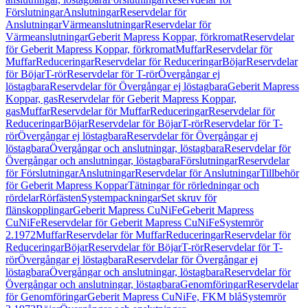
Förslutningar
Anslutningar
Reservdelar för
Anslutningar
Värmeanslutningar
Reservdelar för
Värmeanslutningar
Geberit Mapress Koppar, förkromat
Reservdelar
för Geberit Mapress Koppar, förkromat
Muffar
Reservdelar för
Muffar
Reduceringar
Reservdelar för Reduceringar
Böjar
Reservdelar
för Böjar
T-rör
Reservdelar för T-rör
Övergångar ej
löstagbara
Reservdelar för Övergångar ej löstagbara
Geberit Mapress
Koppar, gas
Reservdelar för Geberit Mapress Koppar,
gas
Muffar
Reservdelar för Muffar
Reduceringar
Reservdelar för
Reduceringar
Böjar
Reservdelar för Böjar
T-rör
Reservdelar för T-
rör
Övergångar ej löstagbara
Reservdelar för Övergångar ej
löstagbara
Övergångar och anslutningar, löstagbara
Reservdelar för
Övergångar och anslutningar, löstagbara
Förslutningar
Reservdelar
för Förslutningar
Anslutningar
Reservdelar för Anslutningar
Tillbehör
för Geberit Mapress Koppar
Tätningar för rörledningar och
rördelar
Rörfästen
Systempackningar
Set skruv för
flänskopplingar
Geberit Mapress CuNiFe
Geberit Mapress
CuNiFe
Reservdelar för Geberit Mapress CuNiFe
Systemrör
2.1972
Muffar
Reservdelar för Muffar
Reduceringar
Reservdelar för
Reduceringar
Böjar
Reservdelar för Böjar
T-rör
Reservdelar för T-
rör
Övergångar ej löstagbara
Reservdelar för Övergångar ej
löstagbara
Övergångar och anslutningar, löstagbara
Reservdelar för
Övergångar och anslutningar, löstagbara
Genomföringar
Reservdelar
för Genomföringar
Geberit Mapress CuNiFe, FKM blå
Systemrör