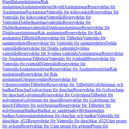
Handfatsanslutningar
Rak
anslutning
Anslutningsböjar
Skydd
Anslutningar
Reservdelar för
Anslutningar
Packningar
Vattenlås för köksvaskar
Reservdelar för
Vattenlås för köksvaskar
Vattenlås
Reservdelar för
Vattenlås
Dubbelkammarvattenlås
Reservdelar för
Dubbelkammarvattenlås
Diskhoanslutningar
Reservdelar för
Diskhoanslutningar
Rak anslutning
Reservdelar för Rak
anslutning
Tillbehör
Reservdelar för Tillbehör
Vattenlås för
sanitärenheter
Reservdelar för Vattenlås för sanitärenheter
Dolda
vattenlås
Reservdelar för Dolda vattenlås
Synliga
vattenlås
Reservdelar för Synliga vattenlås
Anslutningar
Reservdelar
för Anslutningar
Tillbehör
Vattenlås för tvättställ
Reservdelar för
Vattenlås för tvättställ
Vattenlås
Reservdelar för
Vattenlås
Anslutningsböjar
Reservdelar för Anslutningsböjar
Rak
anslutning
Reservdelar för Rak
anslutning
Utloppsventiler
Reservdelar för
Utloppsventiler
Tillbehör
Reservdelar för Tillbehör
Golvbrunnar och
badkar
Duschar
Golvavlopp för duschar
Reservdelar för Golvavlopp
för duschar
Golvränna
Reservdelar för Golvränna
Tillbehör för
golvrännor
Golvbrunn för dusch
Reservdelar för Golvbrunn för
dusch
Tillbehör för golvbrunnar
Reservdelar för Tillbehör för
golvbrunnar
Badkar
Badkar av sanitetsakryl
Rektangulära
badkar
Aggregatanslutningar för duschar och badkar
Vattenlås för
duschkar, d52
Reservdelar för Vattenlås för duschkar, d52
Utan propp
för avlopp
Reservdelar för Utan propp för avlopp
Propp för