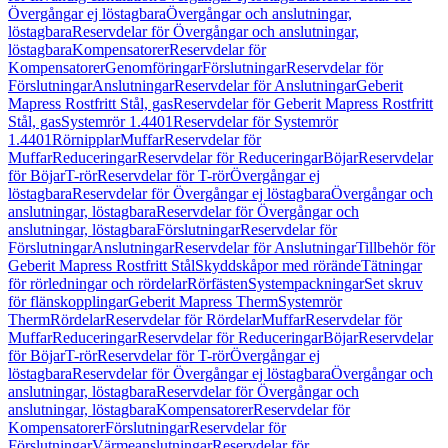
Övergångar ej löstagbara
Övergångar och anslutningar,
löstagbara
Reservdelar för Övergångar och anslutningar,
löstagbara
Kompensatorer
Reservdelar för
Kompensatorer
Genomföringar
Förslutningar
Reservdelar för
Förslutningar
Anslutningar
Reservdelar för Anslutningar
Geberit
Mapress Rostfritt Stål, gas
Reservdelar för Geberit Mapress Rostfritt
Stål, gas
Systemrör 1.4401
Reservdelar för Systemrör
1.4401
Rörnipplar
Muffar
Reservdelar för
Muffar
Reduceringar
Reservdelar för Reduceringar
Böjar
Reservdelar
för Böjar
T-rör
Reservdelar för T-rör
Övergångar ej
löstagbara
Reservdelar för Övergångar ej löstagbara
Övergångar och
anslutningar, löstagbara
Reservdelar för Övergångar och
anslutningar, löstagbara
Förslutningar
Reservdelar för
Förslutningar
Anslutningar
Reservdelar för Anslutningar
Tillbehör för
Geberit Mapress Rostfritt Stål
Skyddskåpor med rörände
Tätningar
för rörledningar och rördelar
Rörfästen
Systempackningar
Set skruv
för flänskopplingar
Geberit Mapress Therm
Systemrör
Therm
Rördelar
Reservdelar för Rördelar
Muffar
Reservdelar för
Muffar
Reduceringar
Reservdelar för Reduceringar
Böjar
Reservdelar
för Böjar
T-rör
Reservdelar för T-rör
Övergångar ej
löstagbara
Reservdelar för Övergångar ej löstagbara
Övergångar och
anslutningar, löstagbara
Reservdelar för Övergångar och
anslutningar, löstagbara
Kompensatorer
Reservdelar för
Kompensatorer
Förslutningar
Reservdelar för
Förslutningar
Värmeanslutningar
Reservdelar för