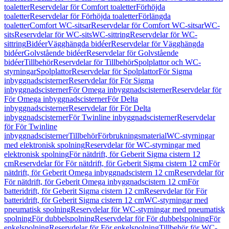
toaletter
Reservdelar för Comfort toaletter
Förhöjda
toaletter
Reservdelar för Förhöjda toaletter
Förlängda
toaletter
Comfort WC-sitsar
Reservdelar för Comfort WC-sitsar
WC-
sits
Reservdelar för WC-sits
WC-sittring
Reservdelar för WC-
sittring
Bidéer
Vägghängda bidéer
Reservdelar för Vägghängda
bidéer
Golvstående bidéer
Reservdelar för Golvstående
bidéer
Tillbehör
Reservdelar för Tillbehör
Spolplattor och WC-
styrningar
Spolplattor
Reservdelar för Spolplattor
För Sigma
inbyggnadscisterner
Reservdelar för För Sigma
inbyggnadscisterner
För Omega inbyggnadscisterner
Reservdelar för
För Omega inbyggnadscisterner
För Delta
inbyggnadscisterner
Reservdelar för För Delta
inbyggnadscisterner
För Twinline inbyggnadscisterner
Reservdelar
för För Twinline
inbyggnadscisterner
Tillbehör
Förbrukningsmaterial
WC-styrningar
med elektronisk spolning
Reservdelar för WC-styrningar med
elektronisk spolning
För nätdrift, för Geberit Sigma cistern 12
cm
Reservdelar för För nätdrift, för Geberit Sigma cistern 12 cm
För
nätdrift, för Geberit Omega inbyggnadscistern 12 cm
Reservdelar för
För nätdrift, för Geberit Omega inbyggnadscistern 12 cm
För
batteridrift, för Geberit Sigma cistern 12 cm
Reservdelar för För
batteridrift, för Geberit Sigma cistern 12 cm
WC-styrningar med
pneumatisk spolning
Reservdelar för WC-styrningar med pneumatisk
spolning
För dubbelspolning
Reservdelar för För dubbelspolning
För
enkelspolning
Reservdelar för För enkelspolning
Tillbehör för WC-