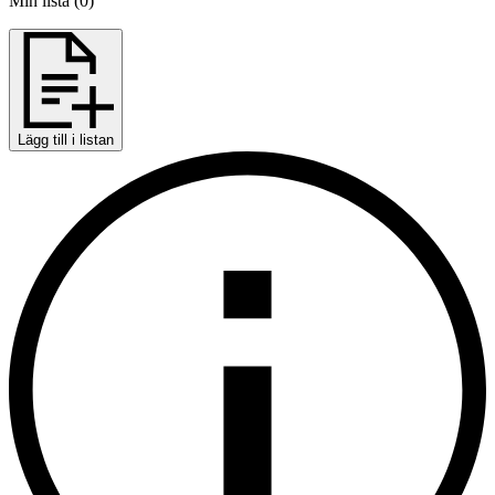
Min lista
(
0
)
Lägg till i listan