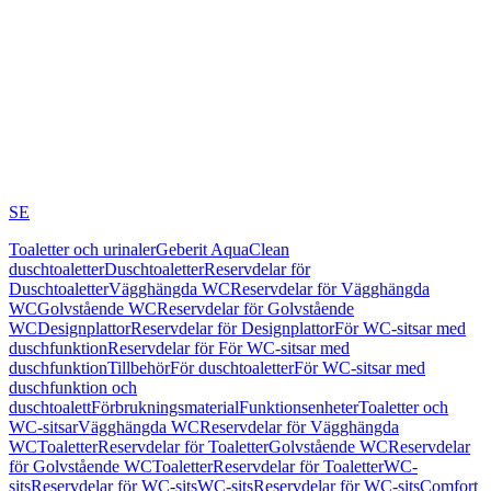
SE
Toaletter och urinaler
Geberit AquaClean
duschtoaletter
Duschtoaletter
Reservdelar för
Duschtoaletter
Vägghängda WC
Reservdelar för Vägghängda
WC
Golvstående WC
Reservdelar för Golvstående
WC
Designplattor
Reservdelar för Designplattor
För WC-sitsar med
duschfunktion
Reservdelar för För WC-sitsar med
duschfunktion
Tillbehör
För duschtoaletter
För WC-sitsar med
duschfunktion och
duschtoalett
Förbrukningsmaterial
Funktionsenheter
Toaletter och
WC-sitsar
Vägghängda WC
Reservdelar för Vägghängda
WC
Toaletter
Reservdelar för Toaletter
Golvstående WC
Reservdelar
för Golvstående WC
Toaletter
Reservdelar för Toaletter
WC-
sits
Reservdelar för WC-sits
WC-sits
Reservdelar för WC-sits
Comfort