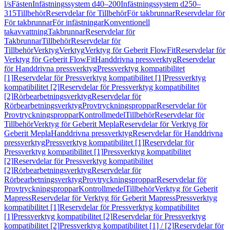
l/s
Fästen
Infästningssystem d40–200
Infästningssystem d250–
315
Tillbehör
Reservdelar för Tillbehör
För takbrunnar
Reservdelar för
För takbrunnar
För infästningar
Konventionell
takavvattning
Takbrunnar
Reservdelar för
Takbrunnar
Tillbehör
Reservdelar för
Tillbehör
Verktyg
Verktyg
Verktyg för Geberit FlowFit
Reservdelar för
Verktyg för Geberit FlowFit
Handdrivna pressverktyg
Reservdelar
för Handdrivna pressverktyg
Pressverktyg kompatibilitet
[1]
Reservdelar för Pressverktyg kompatibilitet [1]
Pressverktyg
kompatibilitet [2]
Reservdelar för Pressverktyg kompatibilitet
[2]
Rörbearbetningsverktyg
Reservdelar för
Rörbearbetningsverktyg
Provtryckningsproppar
Reservdelar för
Provtryckningsproppar
Kontrollmedel
Tillbehör
Reservdelar för
Tillbehör
Verktyg för Geberit Mepla
Reservdelar för Verktyg för
Geberit Mepla
Handdrivna pressverktyg
Reservdelar för Handdrivna
pressverktyg
Pressverktyg kompatibilitet [1]
Reservdelar för
Pressverktyg kompatibilitet [1]
Pressverktyg kompatibilitet
[2]
Reservdelar för Pressverktyg kompatibilitet
[2]
Rörbearbetningsverktyg
Reservdelar för
Rörbearbetningsverktyg
Provtryckningsproppar
Reservdelar för
Provtryckningsproppar
Kontrollmedel
Tillbehör
Verktyg för Geberit
Mapress
Reservdelar för Verktyg för Geberit Mapress
Pressverktyg
kompatibilitet [1]
Reservdelar för Pressverktyg kompatibilitet
[1]
Pressverktyg kompatibilitet [2]
Reservdelar för Pressverktyg
kompatibilitet [2]
Pressverktyg kompatibilitet [1] / [2]
Reservdelar för