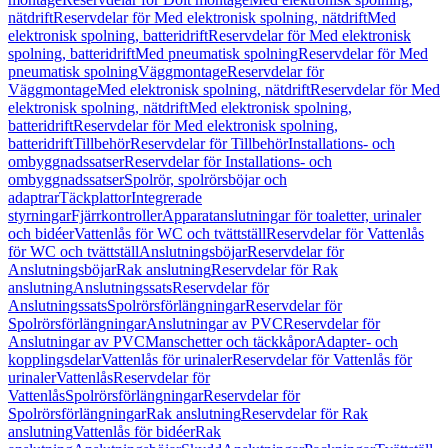
nätdrift
Reservdelar för Med elektronisk spolning, nätdrift
Med
elektronisk spolning, batteridrift
Reservdelar för Med elektronisk
spolning, batteridrift
Med pneumatisk spolning
Reservdelar för Med
pneumatisk spolning
Väggmontage
Reservdelar för
Väggmontage
Med elektronisk spolning, nätdrift
Reservdelar för Med
elektronisk spolning, nätdrift
Med elektronisk spolning,
batteridrift
Reservdelar för Med elektronisk spolning,
batteridrift
Tillbehör
Reservdelar för Tillbehör
Installations- och
ombyggnadssatser
Reservdelar för Installations- och
ombyggnadssatser
Spolrör, spolrörsböjar och
adaptrar
Täckplattor
Integrerade
styrningar
Fjärrkontroller
Apparatanslutningar för toaletter, urinaler
och bidéer
Vattenlås för WC och tvättställ
Reservdelar för Vattenlås
för WC och tvättställ
Anslutningsböjar
Reservdelar för
Anslutningsböjar
Rak anslutning
Reservdelar för Rak
anslutning
Anslutningssats
Reservdelar för
Anslutningssats
Spolrörsförlängningar
Reservdelar för
Spolrörsförlängningar
Anslutningar av PVC
Reservdelar för
Anslutningar av PVC
Manschetter och täckkåpor
Adapter- och
kopplingsdelar
Vattenlås för urinaler
Reservdelar för Vattenlås för
urinaler
Vattenlås
Reservdelar för
Vattenlås
Spolrörsförlängningar
Reservdelar för
Spolrörsförlängningar
Rak anslutning
Reservdelar för Rak
anslutning
Vattenlås för bidéer
Rak