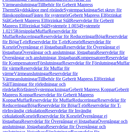
Värmeanslutningar
Tillbehör för Geberit Mapress
Therm
Skyddskåpor med rörände
Systempackningar
Set skruv för
flänskopplingar
Fästen för systemrör
Geberit Mapress Elförzinkat
Stål
Geberit Mapress Elförzinkat Stål
Reservdelar för Geberit
Mapress Elförzinkat Stål
Systemrör 1.0034
Systemrör
1.0215
Rörnipplar
Muffar
Reservdelar för
Muffar
Reduceringar
Reservdelar för Reduceringar
Böjar
Reservdelar
för Böjar
T-rör
Reservdelar för T-rör
Korsrör
Reservdelar för
Korsrör
Övergångar ej löstagbara
Reservdelar för Övergångar ej
löstagbara
Övergångar och anslutningar, löstagbara
Reservdelar för
Övergångar och anslutningar, löstagbara
Kompensatorer
Reservdelar
för Kompensatorer
Förslutningar
Reservdelar för Förslutningar
Muffar
för värme
Reservdelar för Muffar för
värme
Värmeanslutningar
Reservdelar för
Värmeanslutningar
Tillbehör för Geberit Mapress Elförzinkat
Stål
Tätningar för rörledningar och
rördelar
Rörfästen
Systempackningar
Geberit Mapress Koppar
Geberit
Mapress Koppar
Reservdelar för Geberit Mapress
Koppar
Muffar
Reservdelar för Muffar
Reduceringar
Reservdelar för
Reduceringar
Böjar
Reservdelar för Böjar
T-rör
Reservdelar för T-
rör
Invändig cirkulation
Reservdelar för Invändig
cirkulation
Korsrör
Reservdelar för Korsrör
Övergångar ej
löstagbara
Reservdelar för Övergångar ej löstagbara
Övergångar och
anslutningar, löstagbara
Reservdelar för Övergångar och
anslutningar, löstagbara
Förslutningar
Reservdelar för