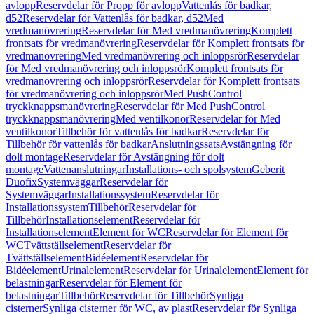
avlopp
Reservdelar för Propp för avlopp
Vattenlås för badkar,
d52
Reservdelar för Vattenlås för badkar, d52
Med
vredmanövrering
Reservdelar för Med vredmanövrering
Komplett
frontsats för vredmanövrering
Reservdelar för Komplett frontsats för
vredmanövrering
Med vredmanövrering och inloppsrör
Reservdelar
för Med vredmanövrering och inloppsrör
Komplett frontsats för
vredmanövrering och inloppsrör
Reservdelar för Komplett frontsats
för vredmanövrering och inloppsrör
Med PushControl
tryckknappsmanövrering
Reservdelar för Med PushControl
tryckknappsmanövrering
Med ventilkonor
Reservdelar för Med
ventilkonor
Tillbehör för vattenlås för badkar
Reservdelar för
Tillbehör för vattenlås för badkar
Anslutningssats
Avstängning för
dolt montage
Reservdelar för Avstängning för dolt
montage
Vattenanslutningar
Installations- och spolsystem
Geberit
Duofix
Systemväggar
Reservdelar för
Systemväggar
Installationssystem
Reservdelar för
Installationssystem
Tillbehör
Reservdelar för
Tillbehör
Installationselement
Reservdelar för
Installationselement
Element för WC
Reservdelar för Element för
WC
Tvättställselement
Reservdelar för
Tvättställselement
Bidéelement
Reservdelar för
Bidéelement
Urinalelement
Reservdelar för Urinalelement
Element för
belastningar
Reservdelar för Element för
belastningar
Tillbehör
Reservdelar för Tillbehör
Synliga
cisterner
Synliga cisterner för WC, av plast
Reservdelar för Synliga