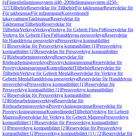
l/s
Fästen
Infästningssystem d40–200
Infästningssystem d250–
315
Tillbehör
Reservdelar för Tillbehör
För takbrunnar
Reservdelar för
För takbrunnar
För infästningar
Konventionell
takavvattning
Takbrunnar
Reservdelar för
Takbrunnar
Tillbehör
Reservdelar för
Tillbehör
Verktyg
Verktyg
Verktyg för Geberit FlowFit
Reservdelar för
Verktyg för Geberit FlowFit
Handdrivna pressverktyg
Reservdelar
för Handdrivna pressverktyg
Pressverktyg kompatibilitet
[1]
Reservdelar för Pressverktyg kompatibilitet [1]
Pressverktyg
kompatibilitet [2]
Reservdelar för Pressverktyg kompatibilitet
[2]
Rörbearbetningsverktyg
Reservdelar för
Rörbearbetningsverktyg
Provtryckningsproppar
Reservdelar för
Provtryckningsproppar
Kontrollmedel
Tillbehör
Reservdelar för
Tillbehör
Verktyg för Geberit Mepla
Reservdelar för Verktyg för
Geberit Mepla
Handdrivna pressverktyg
Reservdelar för Handdrivna
pressverktyg
Pressverktyg kompatibilitet [1]
Reservdelar för
Pressverktyg kompatibilitet [1]
Pressverktyg kompatibilitet
[2]
Reservdelar för Pressverktyg kompatibilitet
[2]
Rörbearbetningsverktyg
Reservdelar för
Rörbearbetningsverktyg
Provtryckningsproppar
Reservdelar för
Provtryckningsproppar
Kontrollmedel
Tillbehör
Verktyg för Geberit
Mapress
Reservdelar för Verktyg för Geberit Mapress
Pressverktyg
kompatibilitet [1]
Reservdelar för Pressverktyg kompatibilitet
[1]
Pressverktyg kompatibilitet [2]
Reservdelar för Pressverktyg
kompatibilitet [2]
Pressverktyg kompatibilitet [1] / [2]
Reservdelar för