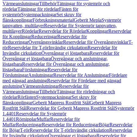
Värmeanslutningar
Tillbehör
Tätningar för systemrör och
rördelar
Tätningar för rördelar
Fästen för
systemrör
Systempackningar
Set skruv för
flänskopplingar
Förbrukningsmaterial
Geberit Mepla
Systemrör
tappvatten, multilayer
Reservdelar för Systemrör tappvatten,
multilayer
Rördelar
Reservdelar för Rördelar
Kopplingar
Reservdelar
för Kopplingar
Reduceringar
Reservdelar för
Reduceringar
Övergångsvinklar
Reservdelar för Övergångsvinklar
T-
rör
Reservdelar för T-rör
Invändig cirkulation
Reservdelar för
Invändig cirkulation
Övergångar ej löstagbara
Reservdelar för
Övergångar ej löstagbara
Övergångar och anslutningar,
löstagbara
Reservdelar för Övergångar och anslutningar,
löstagbara
Förslutningar
Reservdelar för
Förslutningar
Anslutningar
Reservdelar för Anslutningar
Fördelare
med gängad anslutning
Reservdelar för Fördelare med gängad
anslutning
Värmeanslutningar
Reservdelar för
Värmeanslutningar
Tillbehör
Tätningar för rörledningar och
rördelar
Rörfästen
Systempackningar
Set skruv för
flänskopplingar
Geberit Mapress Rostfritt Stål
Geberit Mapress
Rostfritt Stål
Reservdelar för Geberit Mapress Rostfritt Stål
Systemrör
1.4401
Reservdelar för Systemrör
1.4401
Rörnipplar
Muffar
Reservdelar för
Muffar
Reduceringar
Reservdelar för Reduceringar
Böjar
Reservdelar
för Böjar
T-rör
Reservdelar för T-rör
Invändig cirkulation
Reservdelar
för Invändig cirkulation
Övergångar ej löstagbara
Reservdelar för