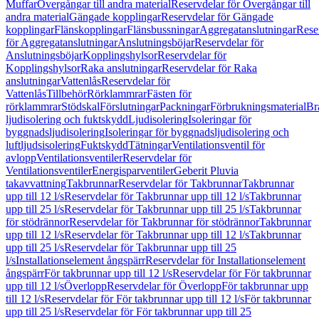
Muffar
Övergångar till andra material
Reservdelar för Övergångar till
andra material
Gängade kopplingar
Reservdelar för Gängade
kopplingar
Flänskopplingar
Flänsbussningar
Aggregatanslutningar
Rese
för Aggregatanslutningar
Anslutningsböjar
Reservdelar för
Anslutningsböjar
Kopplingshylsor
Reservdelar för
Kopplingshylsor
Raka anslutningar
Reservdelar för Raka
anslutningar
Vattenlås
Reservdelar för
Vattenlås
Tillbehör
Rörklammrar
Fästen för
rörklammrar
Stödskal
Förslutningar
Packningar
Förbrukningsmaterial
Br
ljudisolering och fuktskydd
Ljudisolering
Isoleringar för
byggnadsljudisolering
Isoleringar för byggnadsljudisolering och
luftljudsisolering
Fuktskydd
Tätningar
Ventilationsventil för
avlopp
Ventilationsventiler
Reservdelar för
Ventilationsventiler
Energisparventiler
Geberit Pluvia
takavvattning
Takbrunnar
Reservdelar för Takbrunnar
Takbrunnar
upp till 12 l/s
Reservdelar för Takbrunnar upp till 12 l/s
Takbrunnar
upp till 25 l/s
Reservdelar för Takbrunnar upp till 25 l/s
Takbrunnar
för stödrännor
Reservdelar för Takbrunnar för stödrännor
Takbrunnar
upp till 12 l/s
Reservdelar för Takbrunnar upp till 12 l/s
Takbrunnar
upp till 25 l/s
Reservdelar för Takbrunnar upp till 25
l/s
Installationselement ångspärr
Reservdelar för Installationselement
ångspärr
För takbrunnar upp till 12 l/s
Reservdelar för För takbrunnar
upp till 12 l/s
Överlopp
Reservdelar för Överlopp
För takbrunnar upp
till 12 l/s
Reservdelar för För takbrunnar upp till 12 l/s
För takbrunnar
upp till 25 l/s
Reservdelar för För takbrunnar upp till 25