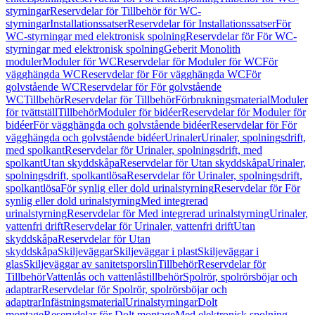
styrningar
Reservdelar för Tillbehör för WC-
styrningar
Installationssatser
Reservdelar för Installationssatser
För
WC-styrningar med elektronisk spolning
Reservdelar för För WC-
styrningar med elektronisk spolning
Geberit Monolith
moduler
Moduler för WC
Reservdelar för Moduler för WC
För
vägghängda WC
Reservdelar för För vägghängda WC
För
golvstående WC
Reservdelar för För golvstående
WC
Tillbehör
Reservdelar för Tillbehör
Förbrukningsmaterial
Moduler
för tvättställ
Tillbehör
Moduler för bidéer
Reservdelar för Moduler för
bidéer
För vägghängda och golvstående bidéer
Reservdelar för För
vägghängda och golvstående bidéer
Urinaler
Urinaler, spolningsdrift,
med spolkant
Reservdelar för Urinaler, spolningsdrift, med
spolkant
Utan skyddskåpa
Reservdelar för Utan skyddskåpa
Urinaler,
spolningsdrift, spolkantlösa
Reservdelar för Urinaler, spolningsdrift,
spolkantlösa
För synlig eller dold urinalstyrning
Reservdelar för För
synlig eller dold urinalstyrning
Med integrerad
urinalstyrning
Reservdelar för Med integrerad urinalstyrning
Urinaler,
vattenfri drift
Reservdelar för Urinaler, vattenfri drift
Utan
skyddskåpa
Reservdelar för Utan
skyddskåpa
Skiljeväggar
Skiljeväggar i plast
Skiljeväggar i
glas
Skiljeväggar av sanitetsporslin
Tillbehör
Reservdelar för
Tillbehör
Vattenlås och vattenlåstillbehör
Spolrör, spolrörsböjar och
adaptrar
Reservdelar för Spolrör, spolrörsböjar och
adaptrar
Infästningsmaterial
Urinalstyrningar
Dolt
montage
Reservdelar för Dolt montage
Med elektronisk spolning,