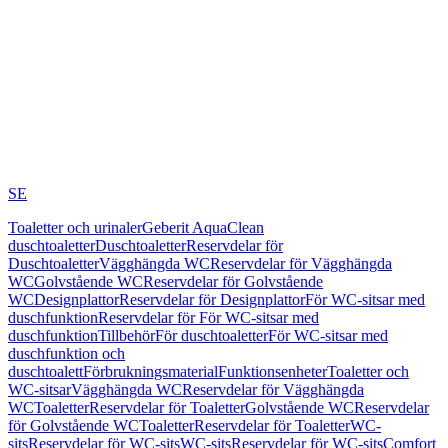
SE
Toaletter och urinaler
Geberit AquaClean
duschtoaletter
Duschtoaletter
Reservdelar för
Duschtoaletter
Vägghängda WC
Reservdelar för Vägghängda
WC
Golvstående WC
Reservdelar för Golvstående
WC
Designplattor
Reservdelar för Designplattor
För WC-sitsar med
duschfunktion
Reservdelar för För WC-sitsar med
duschfunktion
Tillbehör
För duschtoaletter
För WC-sitsar med
duschfunktion och
duschtoalett
Förbrukningsmaterial
Funktionsenheter
Toaletter och
WC-sitsar
Vägghängda WC
Reservdelar för Vägghängda
WC
Toaletter
Reservdelar för Toaletter
Golvstående WC
Reservdelar
för Golvstående WC
Toaletter
Reservdelar för Toaletter
WC-
sits
Reservdelar för WC-sits
WC-sits
Reservdelar för WC-sits
Comfort