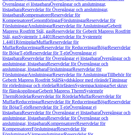
Övergångar ej löstagbara
Övergångar och anslutningar,
löstagbara
Reservdelar för Övergångar och anslutningar,
löstagbara
Kompensatorer
Reservdelar för
Kompensatorer
Genomföringar
Förslutningar
Reservdelar för
Förslutningar
Anslutningar
Reservdelar för Anslutningar
Geberit
Mapress Rostfritt Stål, gas
Reservdelar för Geberit Mapress Rostfritt
Stål, gas
Systemrör 1.4401
Reservdelar för Systemrör
1.4401
Rörnipplar
Muffar
Reservdelar för
Muffar
Reduceringar
Reservdelar för Reduceringar
Böjar
Reservdelar
för Böjar
T-rör
Reservdelar för T-rör
Övergångar ej
löstagbara
Reservdelar för Övergångar ej löstagbara
Övergångar och
anslutningar, löstagbara
Reservdelar för Övergångar och
anslutningar, löstagbara
Förslutningar
Reservdelar för
Förslutningar
Anslutningar
Reservdelar för Anslutningar
Tillbehör för
Geberit Mapress Rostfritt Stål
Skyddskåpor med rörände
Tätningar
för rörledningar och rördelar
Rörfästen
Systempackningar
Set skruv
för flänskopplingar
Geberit Mapress Therm
Systemrör
Therm
Rördelar
Reservdelar för Rördelar
Muffar
Reservdelar för
Muffar
Reduceringar
Reservdelar för Reduceringar
Böjar
Reservdelar
för Böjar
T-rör
Reservdelar för T-rör
Övergångar ej
löstagbara
Reservdelar för Övergångar ej löstagbara
Övergångar och
anslutningar, löstagbara
Reservdelar för Övergångar och
anslutningar, löstagbara
Kompensatorer
Reservdelar för
Kompensatorer
Förslutningar
Reservdelar för
Förslutningar
Värmeanslutningar
Reservdelar för