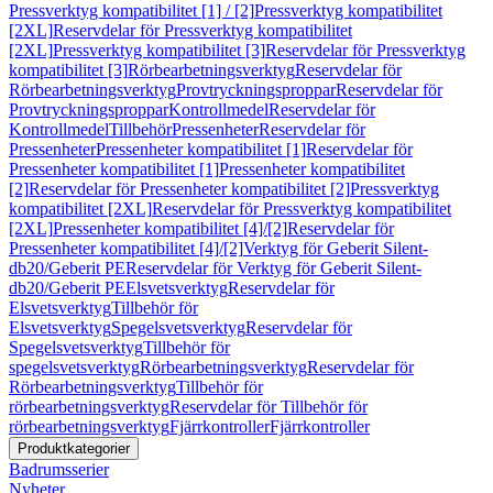
Pressverktyg kompatibilitet [1] / [2]
Pressverktyg kompatibilitet
[2XL]
Reservdelar för Pressverktyg kompatibilitet
[2XL]
Pressverktyg kompatibilitet [3]
Reservdelar för Pressverktyg
kompatibilitet [3]
Rörbearbetningsverktyg
Reservdelar för
Rörbearbetningsverktyg
Provtryckningsproppar
Reservdelar för
Provtryckningsproppar
Kontrollmedel
Reservdelar för
Kontrollmedel
Tillbehör
Pressenheter
Reservdelar för
Pressenheter
Pressenheter kompatibilitet [1]
Reservdelar för
Pressenheter kompatibilitet [1]
Pressenheter kompatibilitet
[2]
Reservdelar för Pressenheter kompatibilitet [2]
Pressverktyg
kompatibilitet [2XL]
Reservdelar för Pressverktyg kompatibilitet
[2XL]
Pressenheter kompatibilitet [4]/[2]
Reservdelar för
Pressenheter kompatibilitet [4]/[2]
Verktyg för Geberit Silent-
db20/Geberit PE
Reservdelar för Verktyg för Geberit Silent-
db20/Geberit PE
Elsvetsverktyg
Reservdelar för
Elsvetsverktyg
Tillbehör för
Elsvetsverktyg
Spegelsvetsverktyg
Reservdelar för
Spegelsvetsverktyg
Tillbehör för
spegelsvetsverktyg
Rörbearbetningsverktyg
Reservdelar för
Rörbearbetningsverktyg
Tillbehör för
rörbearbetningsverktyg
Reservdelar för Tillbehör för
rörbearbetningsverktyg
Fjärrkontroller
Fjärrkontroller
Produktkategorier
Badrumsserier
Nyheter