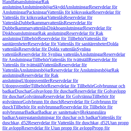
Handfatsanslutningar
Rak
anslutning
Anslutningsböjar
Skydd
Anslutningar
Reservdelar för
Anslutningar
Packningar
Vattenlås för köksvaskar
Reservdelar för
Vattenlås för köksvaskar
Vattenlås
Reservdelar för
Vattenlås
Dubbelkammarvattenlås
Reservdelar för
Dubbelkammarvattenlås
Diskhoanslutningar
Reservdelar för
Diskhoanslutningar
Rak anslutning
Reservdelar för Rak
anslutning
Tillbehör
Reservdelar för Tillbehör
Vattenlås för
sanitärenheter
Reservdelar för Vattenlås för sanitärenheter
Dolda
vattenlås
Reservdelar för Dolda vattenlås
Synliga
vattenlås
Reservdelar för Synliga vattenlås
Anslutningar
Reservdelar
för Anslutningar
Tillbehör
Vattenlås för tvättställ
Reservdelar för
Vattenlås för tvättställ
Vattenlås
Reservdelar för
Vattenlås
Anslutningsböjar
Reservdelar för Anslutningsböjar
Rak
anslutning
Reservdelar för Rak
anslutning
Utloppsventiler
Reservdelar för
Utloppsventiler
Tillbehör
Reservdelar för Tillbehör
Golvbrunnar och
badkar
Duschar
Golvavlopp för duschar
Reservdelar för Golvavlopp
för duschar
Golvränna
Reservdelar för Golvränna
Tillbehör för
golvrännor
Golvbrunn för dusch
Reservdelar för Golvbrunn för
dusch
Tillbehör för golvbrunnar
Reservdelar för Tillbehör för
golvbrunnar
Badkar
Badkar av sanitetsakryl
Rektangulära
badkar
Aggregatanslutningar för duschar och badkar
Vattenlås för
duschkar, d52
Reservdelar för Vattenlås för duschkar, d52
Utan propp
för avlopp
Reservdelar för Utan propp för avlopp
Propp för