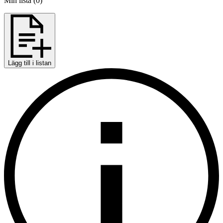
Min lista
(
0
)
Lägg till i listan