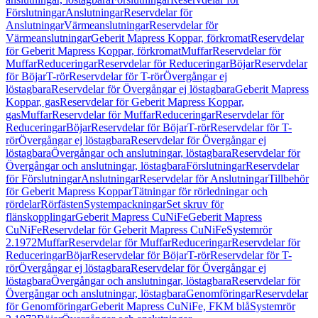
Förslutningar
Anslutningar
Reservdelar för
Anslutningar
Värmeanslutningar
Reservdelar för
Värmeanslutningar
Geberit Mapress Koppar, förkromat
Reservdelar
för Geberit Mapress Koppar, förkromat
Muffar
Reservdelar för
Muffar
Reduceringar
Reservdelar för Reduceringar
Böjar
Reservdelar
för Böjar
T-rör
Reservdelar för T-rör
Övergångar ej
löstagbara
Reservdelar för Övergångar ej löstagbara
Geberit Mapress
Koppar, gas
Reservdelar för Geberit Mapress Koppar,
gas
Muffar
Reservdelar för Muffar
Reduceringar
Reservdelar för
Reduceringar
Böjar
Reservdelar för Böjar
T-rör
Reservdelar för T-
rör
Övergångar ej löstagbara
Reservdelar för Övergångar ej
löstagbara
Övergångar och anslutningar, löstagbara
Reservdelar för
Övergångar och anslutningar, löstagbara
Förslutningar
Reservdelar
för Förslutningar
Anslutningar
Reservdelar för Anslutningar
Tillbehör
för Geberit Mapress Koppar
Tätningar för rörledningar och
rördelar
Rörfästen
Systempackningar
Set skruv för
flänskopplingar
Geberit Mapress CuNiFe
Geberit Mapress
CuNiFe
Reservdelar för Geberit Mapress CuNiFe
Systemrör
2.1972
Muffar
Reservdelar för Muffar
Reduceringar
Reservdelar för
Reduceringar
Böjar
Reservdelar för Böjar
T-rör
Reservdelar för T-
rör
Övergångar ej löstagbara
Reservdelar för Övergångar ej
löstagbara
Övergångar och anslutningar, löstagbara
Reservdelar för
Övergångar och anslutningar, löstagbara
Genomföringar
Reservdelar
för Genomföringar
Geberit Mapress CuNiFe, FKM blå
Systemrör