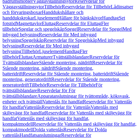
badrumsmöbler
Väggavställningsytor
Reservdelar för
Väggavställningsytor
Tillbehör
Reservdelar för Tillbehör
Lådinsatser
och förvaringsboxar
Handdukshållare och
handdukskrokar
Ljuselement
Hållare för bänkskivor
Handtag
Set
fotstöd
Magnettavlor
Eluttag
Reservdelar för Eluttag
Fler
tillbehör
Speglar och spegelskåp
Spegel
Reservdelar för Spegel
Med
inbyggd belysning
Reservdelar för Med inbyggd
belysning
Spegelskåp
Reservdelar för Spegelskåp
Med inbyggd
belysning
Reservdelar för Med inbyggd
belysning
Tillbehör
Ljuselement
Handtag
Fler
tillbehör
Eluttag
Armaturer
Tvättställsblandare
Reservdelar för
Tvättställsblandare
Stående montering, nätdrift
Reservdelar för
Stående montering, nätdrift
Stående montering,
batteridrift
Reservdelar för Stående montering, batteridrift
Stående
montering, generatordrift
Reservdelar för Stående montering,
generatordrift
Tillbehör
Reservdelar för Tillbehör
För
tvättställsblandare
Reservdelar för För
tvättställsblandare
Apparatanslutningar för tvättområde, köksvask,
enheter och tvättställ
Vattenlås för handfat
Reservdelar för Vattenlås
för handfat
Vattenlås
Reservdelar för Vattenlås
Vattenlås med
skiljevägg för handfat
Reservdelar för Vattenlås med skiljevägg för
handfat
Vattenlås med skiljevägg för handfat,
kompaktmodell
Reservdelar för Vattenlås med skiljevägg för handfat,
kompaktmodell
Dolda vattenlås
Reservdelar för Dolda
vattenlås
Handfatsanslutningar
Reservdelar för