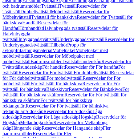
anslutning
Anslutningsböjar
Skydd
Anslutningar
Packningar
Tvättställ
och badrumsmöbler
Tvättställ
Tvättställ
Reservdelar för
Tvättställ
Dubbeltvättställ
Möbeltvättställ
Reservdelar för
Möbeltvättställ
Tvättställ för bänkskiva
Reservdelar för Tvättställ för
bänkskiva
Handfat
Reservdelar för
Handfat
Hörnhandfat
Halvinbyggda tvättställ
Reservdelar för
Halvinbyggda
tvättställ
Inbyggnadstvättställ
Underbyggnadstvättställ
Reservdelar för
Underbyggnadstvättställ
Tillbehör
Propp för
avlopp
Infästningsmaterial
Möbelpaket
Möbelpaket med
möbeltvättställ
Reservdelar för Möbelpaket med
möbeltvättställ
Badrumsmöbler
Tvättställsunderskåp
Reservdelar för
Tvättställsunderskåp
För handfat
Reservdelar för För handfat
För
tvättställ
Reservdelar för För tvättställ
För dubbeltvättställ
Reservdelar
för För dubbeltvättställ
För möbeltvättställ
Reservdelar för För
möbeltvättställ
För tvättställ för bänkskiva
Reservdelar för För
tvättställ för bänkskiva
Bänkskivor
Reservdelar för Bänkskivor
För
tvättställ för bänkskiva skålform
Reservdelar för För tvättställ för
bänkskiva skålform
För tvättställ för bänkskiva
rektangulärt
Reservdelar för För tvättställ för bänkskiva
rektangulärt
Sidoskåp
Reservdelar för Sidoskåp
Låga
sidoskåp
Reservdelar för Låga sidoskåp
Högskåp
Reservdelar för
Högskåp
Mellanhöga skåp
Reservdelar för Mellanhöga
skåp
Hängande skåp
Reservdelar för Hängande skåp
Fler
badrumsmöbler
Reservdelar för Fler