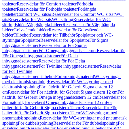
toaletter
Reservdelar för Comfort toaletter
Förhöjda
toaletter
Reservdelar för Förhöjda toaletter
Förlängda
toaletter
Comfort WC-sitsar
Reservdelar för Comfort WC-sitsar
WC-
sits
Reservdelar för WC-sits
WC-sittring
Reservdelar för WC-
sittring
Bidéer
Vägghängda bidéer
Reservdelar för Vägghängda
bidéer
Golvstående bidéer
Reservdelar för Golvstående
bidéer
Tillbehör
Reservdelar för Tillbehör
Spolplattor och WC-
styrningar
Spolplattor
Reservdelar för Spolplattor
För Sigma
inbyggnadscisterner
Reservdelar för För Sigma
inbyggnadscisterner
För Omega inbyggnadscisterner
Reservdelar för
För Omega inbyggnadscisterner
För Delta
inbyggnadscisterner
Reservdelar för För Delta
inbyggnadscisterner
För Twinline inbyggnadscisterner
Reservdelar
för För Twinline
inbyggnadscisterner
Tillbehör
Förbrukningsmaterial
WC-styrningar
med elektronisk spolning
Reservdelar för WC-styrningar med
elektronisk spolning
För nätdrift, för Geberit Sigma cistern 12
cm
Reservdelar för För nätdrift, för Geberit Sigma cistern 12 cm
För
nätdrift, för Geberit Omega inbyggnadscistern 12 cm
Reservdelar för
För nätdrift, för Geberit Omega inbyggnadscistern 12 cm
För
batteridrift, för Geberit Sigma cistern 12 cm
Reservdelar för För
batteridrift, för Geberit Sigma cistern 12 cm
WC-styrningar med
pneumatisk spolning
Reservdelar för WC-styrningar med pneumatisk
spolning
För dubbelspolning
Reservdelar för För dubbelspolning
För
enkelspolning
Reservdelar för För enkelspolning
Tillbehör för WC-