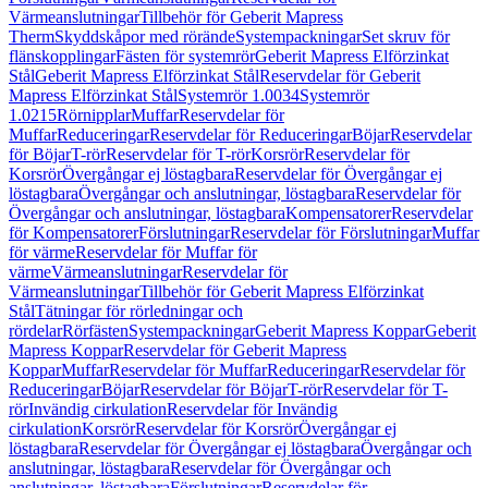
Värmeanslutningar
Tillbehör för Geberit Mapress
Therm
Skyddskåpor med rörände
Systempackningar
Set skruv för
flänskopplingar
Fästen för systemrör
Geberit Mapress Elförzinkat
Stål
Geberit Mapress Elförzinkat Stål
Reservdelar för Geberit
Mapress Elförzinkat Stål
Systemrör 1.0034
Systemrör
1.0215
Rörnipplar
Muffar
Reservdelar för
Muffar
Reduceringar
Reservdelar för Reduceringar
Böjar
Reservdelar
för Böjar
T-rör
Reservdelar för T-rör
Korsrör
Reservdelar för
Korsrör
Övergångar ej löstagbara
Reservdelar för Övergångar ej
löstagbara
Övergångar och anslutningar, löstagbara
Reservdelar för
Övergångar och anslutningar, löstagbara
Kompensatorer
Reservdelar
för Kompensatorer
Förslutningar
Reservdelar för Förslutningar
Muffar
för värme
Reservdelar för Muffar för
värme
Värmeanslutningar
Reservdelar för
Värmeanslutningar
Tillbehör för Geberit Mapress Elförzinkat
Stål
Tätningar för rörledningar och
rördelar
Rörfästen
Systempackningar
Geberit Mapress Koppar
Geberit
Mapress Koppar
Reservdelar för Geberit Mapress
Koppar
Muffar
Reservdelar för Muffar
Reduceringar
Reservdelar för
Reduceringar
Böjar
Reservdelar för Böjar
T-rör
Reservdelar för T-
rör
Invändig cirkulation
Reservdelar för Invändig
cirkulation
Korsrör
Reservdelar för Korsrör
Övergångar ej
löstagbara
Reservdelar för Övergångar ej löstagbara
Övergångar och
anslutningar, löstagbara
Reservdelar för Övergångar och
anslutningar, löstagbara
Förslutningar
Reservdelar för