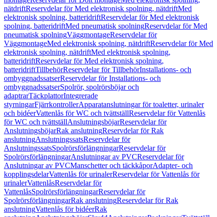
nätdrift
Reservdelar för Med elektronisk spolning, nätdrift
Med
elektronisk spolning, batteridrift
Reservdelar för Med elektronisk
spolning, batteridrift
Med pneumatisk spolning
Reservdelar för Med
pneumatisk spolning
Väggmontage
Reservdelar för
Väggmontage
Med elektronisk spolning, nätdrift
Reservdelar för Med
elektronisk spolning, nätdrift
Med elektronisk spolning,
batteridrift
Reservdelar för Med elektronisk spolning,
batteridrift
Tillbehör
Reservdelar för Tillbehör
Installations- och
ombyggnadssatser
Reservdelar för Installations- och
ombyggnadssatser
Spolrör, spolrörsböjar och
adaptrar
Täckplattor
Integrerade
styrningar
Fjärrkontroller
Apparatanslutningar för toaletter, urinaler
och bidéer
Vattenlås för WC och tvättställ
Reservdelar för Vattenlås
för WC och tvättställ
Anslutningsböjar
Reservdelar för
Anslutningsböjar
Rak anslutning
Reservdelar för Rak
anslutning
Anslutningssats
Reservdelar för
Anslutningssats
Spolrörsförlängningar
Reservdelar för
Spolrörsförlängningar
Anslutningar av PVC
Reservdelar för
Anslutningar av PVC
Manschetter och täckkåpor
Adapter- och
kopplingsdelar
Vattenlås för urinaler
Reservdelar för Vattenlås för
urinaler
Vattenlås
Reservdelar för
Vattenlås
Spolrörsförlängningar
Reservdelar för
Spolrörsförlängningar
Rak anslutning
Reservdelar för Rak
anslutning
Vattenlås för bidéer
Rak