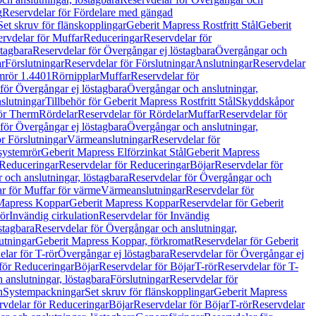
g
Reservdelar för Fördelare med gängad
Set skruv för flänskopplingar
Geberit Mapress Rostfritt Stål
Geberit
rvdelar för Muffar
Reduceringar
Reservdelar för
tagbara
Reservdelar för Övergångar ej löstagbara
Övergångar och
r
Förslutningar
Reservdelar för Förslutningar
Anslutningar
Reservdelar
mrör 1.4401
Rörnipplar
Muffar
Reservdelar för
för Övergångar ej löstagbara
Övergångar och anslutningar,
slutningar
Tillbehör för Geberit Mapress Rostfritt Stål
Skyddskåpor
ör Therm
Rördelar
Reservdelar för Rördelar
Muffar
Reservdelar för
för Övergångar ej löstagbara
Övergångar och anslutningar,
r Förslutningar
Värmeanslutningar
Reservdelar för
 systemrör
Geberit Mapress Elförzinkat Stål
Geberit Mapress
Reduceringar
Reservdelar för Reduceringar
Böjar
Reservdelar för
och anslutningar, löstagbara
Reservdelar för Övergångar och
r för Muffar för värme
Värmeanslutningar
Reservdelar för
Mapress Koppar
Geberit Mapress Koppar
Reservdelar för Geberit
rör
Invändig cirkulation
Reservdelar för Invändig
stagbara
Reservdelar för Övergångar och anslutningar,
utningar
Geberit Mapress Koppar, förkromat
Reservdelar för Geberit
lar för T-rör
Övergångar ej löstagbara
Reservdelar för Övergångar ej
för Reduceringar
Böjar
Reservdelar för Böjar
T-rör
Reservdelar för T-
 anslutningar, löstagbara
Förslutningar
Reservdelar för
n
Systempackningar
Set skruv för flänskopplingar
Geberit Mapress
rvdelar för Reduceringar
Böjar
Reservdelar för Böjar
T-rör
Reservdelar