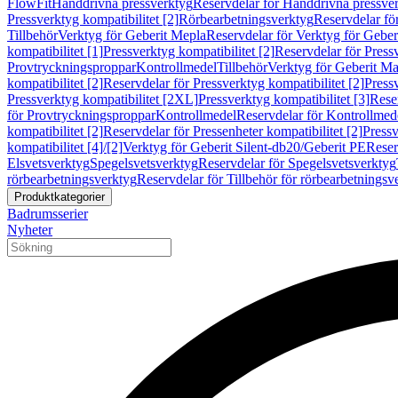
FlowFit
Handdrivna pressverktyg
Reservdelar för Handdrivna pressve
Pressverktyg kompatibilitet [2]
Rörbearbetningsverktyg
Reservdelar fö
Tillbehör
Verktyg för Geberit Mepla
Reservdelar för Verktyg för Geber
kompatibilitet [1]
Pressverktyg kompatibilitet [2]
Reservdelar för Pressv
Provtryckningsproppar
Kontrollmedel
Tillbehör
Verktyg för Geberit Ma
kompatibilitet [2]
Reservdelar för Pressverktyg kompatibilitet [2]
Pressv
Pressverktyg kompatibilitet [2XL]
Pressverktyg kompatibilitet [3]
Reser
för Provtryckningsproppar
Kontrollmedel
Reservdelar för Kontrollmed
kompatibilitet [2]
Reservdelar för Pressenheter kompatibilitet [2]
Pressv
kompatibilitet [4]/[2]
Verktyg för Geberit Silent-db20/Geberit PE
Reser
Elsvetsverktyg
Spegelsvetsverktyg
Reservdelar för Spegelsvetsverktyg
rörbearbetningsverktyg
Reservdelar för Tillbehör för rörbearbetningsv
Produktkategorier
Badrumsserier
Nyheter