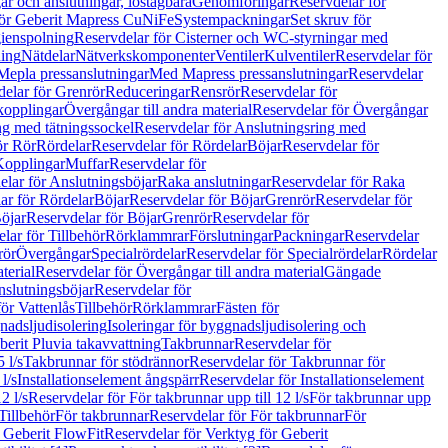
r och anslutningar, löstagbara
Genomföringar
Reservdelar för
för Geberit Mapress CuNiFe
Systempackningar
Set skruv för
ienspolning
Reservdelar för Cisterner och WC-styrningar med
ning
Nätdelar
Nätverkskomponenter
Ventiler
Kulventiler
Reservdelar för
Mepla pressanslutningar
Med Mapress pressanslutningar
Reservdelar
elar för Grenrör
Reduceringar
Rensrör
Reservdelar för
opplingar
Övergångar till andra material
Reservdelar för Övergångar
ng med tätningssockel
Reservdelar för Anslutningsring med
ör Rör
Rördelar
Reservdelar för Rördelar
Böjar
Reservdelar för
Kopplingar
Muffar
Reservdelar för
elar för Anslutningsböjar
Raka anslutningar
Reservdelar för Raka
ar för Rördelar
Böjar
Reservdelar för Böjar
Grenrör
Reservdelar för
öjar
Reservdelar för Böjar
Grenrör
Reservdelar för
lar för Tillbehör
Rörklammrar
Förslutningar
Packningar
Reservdelar
rör
Övergångar
Specialrördelar
Reservdelar för Specialrördelar
Rördelar
terial
Reservdelar för Övergångar till andra material
Gängade
slutningsböjar
Reservdelar för
ör Vattenlås
Tillbehör
Rörklammrar
Fästen för
gnadsljudisolering
Isoleringar för byggnadsljudisolering och
berit Pluvia takavvattning
Takbrunnar
Reservdelar för
 l/s
Takbrunnar för stödrännor
Reservdelar för Takbrunnar för
l/s
Installationselement ångspärr
Reservdelar för Installationselement
2 l/s
Reservdelar för För takbrunnar upp till 12 l/s
För takbrunnar upp
Tillbehör
För takbrunnar
Reservdelar för För takbrunnar
För
 Geberit FlowFit
Reservdelar för Verktyg för Geberit