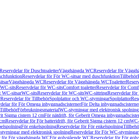
Reservdelar för Duschtoaletter
Vägghängda WC
Reservdelar för Vägg
schfunktion
Reservdelar för För WC-sitsar med duschfunktion
Tillbehör
itsar
Vägghängda WC
Reservdelar för Vägghängda WC
Toaletter
Reserv
WC-sits
Reservdelar för WC-sits
Comfort toaletter
Reservdelar för Comfo
t WC-sitsar
WC-sits
Reservdelar för WC-sits
WC-sittring
Reservdelar för
r
Reservdelar för Tillbehör
Spolplattor och WC-styrningar
Spolplattor
Rese
delar för För Omega inbyggnadscisterner
För Delta inbyggnadscisterne
Tillbehör
Förbrukningsmaterial
WC-styrningar med elektronisk spolning
rit Sigma cistern 12 cm
För nätdrift, för Geberit Omega inbyggnadscist
 cm
Reservdelar för För batteridrift, för Geberit Sigma cistern 12 cm
WC-s
belspolning
För enkelspolning
Reservdelar för För enkelspolning
Tillbeh
tyrningar med elektronisk spolning
Reservdelar för För WC-styrningar
r för För vägghängda WC
För golvstående WC
Reservdelar för För gol