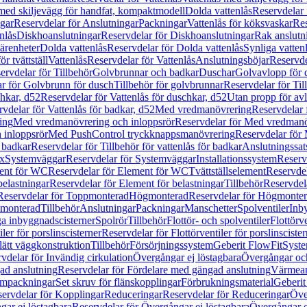
 med skiljevägg för handfat, kompaktmodell
Dolda vattenlås
Reservdelar 
gar
Reservdelar för Anslutningar
Packningar
Vattenlås för köksvaskar
Res
nlås
Diskhoanslutningar
Reservdelar för Diskhoanslutningar
Rak anslutn
tärenheter
Dolda vattenlås
Reservdelar för Dolda vattenlås
Synliga vatten
r tvättställ
Vattenlås
Reservdelar för Vattenlås
Anslutningsböjar
Reservde
ervdelar för Tillbehör
Golvbrunnar och badkar
Duschar
Golvavlopp för 
r för Golvbrunn för dusch
Tillbehör för golvbrunnar
Reservdelar för Til
chkar, d52
Reservdelar för Vattenlås för duschkar, d52
Utan propp för av
vdelar för Vattenlås för badkar, d52
Med vredmanövrering
Reservdelar
ing
Med vredmanövrering och inloppsrör
Reservdelar för Med vredmanö
 inloppsrör
Med PushControl tryckknappsmanövrering
Reservdelar för
r badkar
Reservdelar för Tillbehör för vattenlås för badkar
Anslutningssat
ix
Systemväggar
Reservdelar för Systemväggar
Installationssystem
Reservd
ent för WC
Reservdelar för Element för WC
Tvättställselement
Reservdel
belastningar
Reservdelar för Element för belastningar
Tillbehör
Reservdela
Reservdelar för Toppmonterad
Högmonterad
Reservdelar för Högmonte
 monterad
Tillbehör
Anslutningar
Packningar
Manschetter
Spolventiler
Inb
a inbyggnadscisterner
Spolrör
Tillbehör
Flottör- och spolventiler
Flottörve
iler för porslinscisterner
Reservdelar för Flottörventiler för porslinscister
lätt väggkonstruktion
Tillbehör
Försörjningssystem
Geberit FlowFit
Syst
vdelar för Invändig cirkulation
Övergångar ej löstagbara
Övergångar och
ad anslutning
Reservdelar för Fördelare med gängad anslutning
Värmean
empackningar
Set skruv för flänskopplingar
Förbrukningsmaterial
Geberit
ervdelar för Kopplingar
Reduceringar
Reservdelar för Reduceringar
Öve
ar ej löstagbara
Reservdelar för Övergångar ej löstagbara
Övergångar o