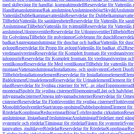
med skiljevägg för handfat, kompaktmodell
Reservdelar för Vattenlås
Handfatsanslutningar
Rak anslutning
Anslutningsböjar
Skydd
Anslutnin
Vattenlås
Dubbelkammarvattenlås
Reservdelar för Dubbelkammarvatte
Tillbehör
Vattenlås för sanitärenheter
Reservdelar för Vattenlås för sani
Anslutningar
Tillbehör
Vattenlås för tvättställ
Reservdelar för Vattenlås fö
anslutning
Utloppsventiler
Reservdelar för Utloppsventiler
Tillbehör
Res
för Golvränna
Tillbehör för golvrännor
Golvbrunn för dusch
Reservdela
badkar
Aggregatanslutningar för duschar och badkar
Vattenlås för dus
avlopp
Reservdelar för Propp för avlopp
Vattenlås för badkar, d52
Reser
vredmanövrering
Reservdelar för Komplett frontsats för vredmanövrer
inloppsrör
Reservdelar för Komplett frontsats för vredmanövrering och
ventilkonor
Reservdelar för Med ventilkonor
Tillbehör för vattenlås fö
montage
Vattenanslutningar
Installations- och spolsystem
Geberit Duof
Tillbehör
Installationselement
Reservdelar för Installationselement
Elem
Bidéelement
Urinalelement
Reservdelar för Urinalelement
Element för 
plast
Reservdelar för Synliga cisterner för WC, av plast
Toppmonterad
monterad
Spolrör för synliga cisterner
Högmonterad
Lågt och halvhögt
inbyggnadscisterner
Omega inbyggnadscisterner
Reservdelar för Omeg
cisterner
Reservdelar för Flottörventiler för synliga cisterner
Flottörvent
Monolith
Spolventiler
Start/stopp-spolning
Dubbelspolning
Element för 
Rördelar
Kopplingar
Reduceringar
Böjar
T-rör
Invändig cirkulation
Reser
anslutningar, löstagbara
Förslutningar
Anslutningar
Fördelare med gäng
systemrör och rördelar
Tätningar för rördelar
Fästen för systemrör
Syst
tappvatten, multilayer
Rördelar
Reservdelar för Rördelar
Kopplingar
Res
T-rör
Invändig cirkulation
Reservdelar för Invändig cirkulation
Övergång