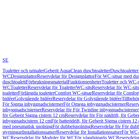
SE
Toaletter och urinaler
Geberit AquaClean duschtoaletter
Duschtoaletter
WC
Designplattor
Reservdelar för Designplattor
För WC-sitsar med du
duschtoalett
Förbrukningsmaterial
Funktionsenheter
Toaletter och WC-s
WC
Toaletter
Reservdelar för Toaletter
WC-sits
Reservdelar för WC-sits
toaletter
Förlängda toaletter
Comfort WC-sitsar
Reservdelar för Comfor
bidéer
Golvstående bidéer
Reservdelar för Golvstående bidéer
Tillbehö
För Sigma inbyggnadscisterner
För Omega inbyggnadscisterner
Reserv
inbyggnadscisterner
Reservdelar för För Twinline inbyggnadscisterner
för Geberit Sigma cistern 12 cm
Reservdelar för För nätdrift, för Gebe
inbyggnadscistern 12 cm
För batteridrift, för Geberit Sigma cistern 12
med pneumatisk spolning
För dubbelspolning
Reservdelar för För dub
styrningar
Installationssatser
Reservdelar för Installationssatser
För WC-s
WC
Reservdelar för Moduler för WC
För vägghängda WC
Reservdela