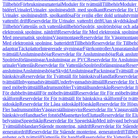
Tillbehör
Förbrukningsmaterial
Moduler för tvättställ
Tillbehör
Moduler 
bidéer
Urinaler
Urinaler, spolningsdrift, med spolkant
Reservdelar för U
Urinaler, spolningsdrift, spolkantlösa
För synlig eller dold urinalstyrni
vattenfri drift
Reservdelar för Urinaler, vattenfri drift
Utan skyddskåpa
R
Tillbehör
Vattenlås och vattenlåstillbehör
Spolrör, spolrörsböjar och ada
elektronisk spolning, nätdrift
Reservdelar för Med elektronisk spolning,
Med pneumatisk spolning
Väggmontage
Reservdelar för Väggmontag
Med elektronisk spolning, batteridrift
Tillbehör
Reservdelar för Tillbeh
adaptrar
Täckplattor
Integrerade styrningar
Fjärrkontroller
Apparatanslutn
tvättställ
Anslutningsböjar
Reservdelar för Anslutningsböjar
Rak anslut
Spolrörsförlängningar
Anslutningar av PVC
Reservdelar för Anslutni
urinaler
Vattenlås
Reservdelar för Vattenlås
Spolrörsförlängningar
Reserv
anslutning
Anslutningsböjar
Skydd
Anslutningar
Packningar
Tvättställ
bänkskiva
Reservdelar för Tvättställ för bänkskiva
Handfat
Reservdelar
tvättställ
Inbyggnadstvättställ
Underbyggnadstvättställ
Reservdelar för 
med möbeltvättställ
Badrumsmöbler
Tvättställsunderskåp
Reservdelar f
För dubbeltvättställ
För möbeltvättställ
Reservdelar för För möbeltvättst
skålform
Reservdelar för För tvättställ för bänkskiva skålform
För tvätt
sidoskåp
Reservdelar för Låga sidoskåp
Högskåp
Reservdelar för Hög
Fler badrumsmöbler
Väggavställningsytor
Reservdelar för Väggavställ
bänkskivor
Handtag
Set fotstöd
Magnettavlor
Eluttag
Reservdelar för El
belysning
Spegelskåp
Reservdelar för Spegelskåp
Med inbyggd belysn
Tvättställsblandare
Stående montering, nätdrift
Reservdelar för Stående
generatordrift
Reservdelar för Stående montering, generatordrift
Tillbe
enheter och tvättställ
Vattenlås för handfat
Reservdelar för Vattenlås fö