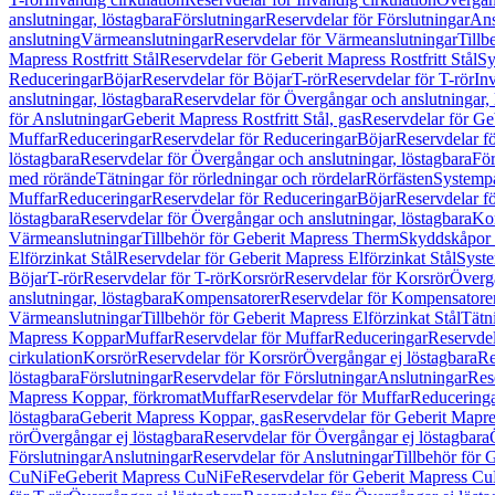
anslutningar, löstagbara
Förslutningar
Reservdelar för Förslutningar
Ans
anslutning
Värmeanslutningar
Reservdelar för Värmeanslutningar
Tillb
Mapress Rostfritt Stål
Reservdelar för Geberit Mapress Rostfritt Stål
Sy
Reduceringar
Böjar
Reservdelar för Böjar
T-rör
Reservdelar för T-rör
In
anslutningar, löstagbara
Reservdelar för Övergångar och anslutningar, 
för Anslutningar
Geberit Mapress Rostfritt Stål, gas
Reservdelar för Geb
Muffar
Reduceringar
Reservdelar för Reduceringar
Böjar
Reservdelar f
löstagbara
Reservdelar för Övergångar och anslutningar, löstagbara
För
med rörände
Tätningar för rörledningar och rördelar
Rörfästen
Systemp
Muffar
Reduceringar
Reservdelar för Reduceringar
Böjar
Reservdelar f
löstagbara
Reservdelar för Övergångar och anslutningar, löstagbara
Ko
Värmeanslutningar
Tillbehör för Geberit Mapress Therm
Skyddskåpor 
Elförzinkat Stål
Reservdelar för Geberit Mapress Elförzinkat Stål
Syste
Böjar
T-rör
Reservdelar för T-rör
Korsrör
Reservdelar för Korsrör
Övergå
anslutningar, löstagbara
Kompensatorer
Reservdelar för Kompensatore
Värmeanslutningar
Tillbehör för Geberit Mapress Elförzinkat Stål
Tätn
Mapress Koppar
Muffar
Reservdelar för Muffar
Reduceringar
Reservdel
cirkulation
Korsrör
Reservdelar för Korsrör
Övergångar ej löstagbara
Re
löstagbara
Förslutningar
Reservdelar för Förslutningar
Anslutningar
Res
Mapress Koppar, förkromat
Muffar
Reservdelar för Muffar
Reducering
löstagbara
Geberit Mapress Koppar, gas
Reservdelar för Geberit Mapr
rör
Övergångar ej löstagbara
Reservdelar för Övergångar ej löstagbara
Förslutningar
Anslutningar
Reservdelar för Anslutningar
Tillbehör för
CuNiFe
Geberit Mapress CuNiFe
Reservdelar för Geberit Mapress C