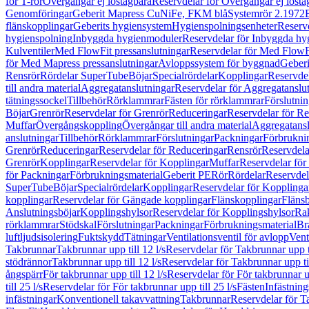
för T-rör
Övergångar ej löstagbara
Reservdelar för Övergångar ej lösta
Genomföringar
Geberit Mapress CuNiFe, FKM blå
Systemrör 2.1972
flänskopplingar
Geberits hygiensystem
Hygienspolningsenheter
Reserv
hygienspolning
Inbyggda hygienmoduler
Reservdelar för Inbyggda h
Kulventiler
Med FlowFit pressanslutningar
Reservdelar för Med FlowFi
för Med Mapress pressanslutningar
Avloppssystem för byggnad
Geberi
Rensrör
Rördelar SuperTube
Böjar
Specialrördelar
Kopplingar
Reservdel
till andra material
Aggregatanslutningar
Reservdelar för Aggregatanslu
tätningssockel
Tillbehör
Rörklammrar
Fästen för rörklammrar
Förslutnin
Böjar
Grenrör
Reservdelar för Grenrör
Reduceringar
Reservdelar för R
Muffar
Övergångskoppling
Övergångar till andra material
Aggregatansl
anslutningar
Tillbehör
Rörklammrar
Förslutningar
Packningar
Förbrukni
Grenrör
Reduceringar
Reservdelar för Reduceringar
Rensrör
Reservdela
Grenrör
Kopplingar
Reservdelar för Kopplingar
Muffar
Reservdelar för
för Packningar
Förbrukningsmaterial
Geberit PE
Rör
Rördelar
Reservdel
SuperTube
Böjar
Specialrördelar
Kopplingar
Reservdelar för Kopplinga
kopplingar
Reservdelar för Gängade kopplingar
Flänskopplingar
Fläns
Anslutningsböjar
Kopplingshylsor
Reservdelar för Kopplingshylsor
Rak
rörklammrar
Stödskal
Förslutningar
Packningar
Förbrukningsmaterial
Br
luftljudsisolering
Fuktskydd
Tätningar
Ventilationsventil för avlopp
Vent
Takbrunnar
Takbrunnar upp till 12 l/s
Reservdelar för Takbrunnar upp ti
stödrännor
Takbrunnar upp till 12 l/s
Reservdelar för Takbrunnar upp til
ångspärr
För takbrunnar upp till 12 l/s
Reservdelar för För takbrunnar up
till 25 l/s
Reservdelar för För takbrunnar upp till 25 l/s
Fästen
Infästnin
infästningar
Konventionell takavvattning
Takbrunnar
Reservdelar för T