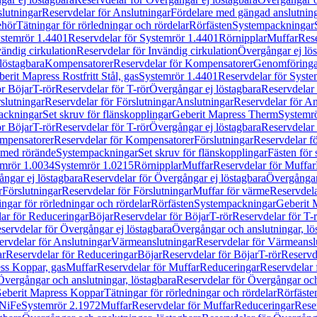
lutningar
Reservdelar för Anslutningar
Fördelare med gängad anslutnin
ehör
Tätningar för rörledningar och rördelar
Rörfästen
Systempackningar
stemrör 1.4401
Reservdelar för Systemrör 1.4401
Rörnipplar
Muffar
Rese
vändig cirkulation
Reservdelar för Invändig cirkulation
Övergångar ej lös
löstagbara
Kompensatorer
Reservdelar för Kompensatorer
Genomföringa
erit Mapress Rostfritt Stål, gas
Systemrör 1.4401
Reservdelar för Syste
ör Böjar
T-rör
Reservdelar för T-rör
Övergångar ej löstagbara
Reservdelar 
slutningar
Reservdelar för Förslutningar
Anslutningar
Reservdelar för An
ackningar
Set skruv för flänskopplingar
Geberit Mapress Therm
Systemr
ör Böjar
T-rör
Reservdelar för T-rör
Övergångar ej löstagbara
Reservdelar 
mpensatorer
Reservdelar för Kompensatorer
Förslutningar
Reservdelar fö
med rörände
Systempackningar
Set skruv för flänskopplingar
Fästen för
mrör 1.0034
Systemrör 1.0215
Rörnipplar
Muffar
Reservdelar för Muffar
ngar ej löstagbara
Reservdelar för Övergångar ej löstagbara
Övergångar 
r
Förslutningar
Reservdelar för Förslutningar
Muffar för värme
Reservdela
ingar för rörledningar och rördelar
Rörfästen
Systempackningar
Geberit 
ar för Reduceringar
Böjar
Reservdelar för Böjar
T-rör
Reservdelar för T-
servdelar för Övergångar ej löstagbara
Övergångar och anslutningar, lö
ervdelar för Anslutningar
Värmeanslutningar
Reservdelar för Värmeansl
ar
Reservdelar för Reduceringar
Böjar
Reservdelar för Böjar
T-rör
Reservde
ess Koppar, gas
Muffar
Reservdelar för Muffar
Reduceringar
Reservdelar 
Övergångar och anslutningar, löstagbara
Reservdelar för Övergångar och
 Geberit Mapress Koppar
Tätningar för rörledningar och rördelar
Rörfäste
uNiFe
Systemrör 2.1972
Muffar
Reservdelar för Muffar
Reduceringar
Rese