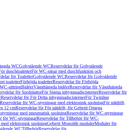
hängda WC
Golvstående WC
Reservdelar för Golvstående
För duschtoaletter
För WC-sitsar med duschfunktion och
delar för Toaletter
Golvstående WC
Reservdelar för Golvstående
rt toaletter
Förhöjda toaletter
Reservdelar för Förhöjda
 WC-sittring
Bidéer
Vägghängda bidéer
Reservdelar för Vägghängda
rvdelar för Spolplattor
För Sigma inbyggnadscisterner
Reservdelar för
r
Reservdelar för För Delta inbyggnadscisterner
För Twinline
Reservdelar för WC-styrningar med elektronisk spolning
För nätdrift,
ern 12 cm
Reservdelar för För nätdrift, för Geberit Omega
tyrningar med pneumatisk spolning
Reservdelar för WC-styrningar
ör för WC-styrningar
Reservdelar för Tillbehör för WC-
 med elektronisk spolning
Geberit Monolith moduler
Moduler för
vstående WC
Tillbehör
Reservdelar för