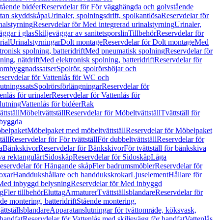
tående bidéer
Reservdelar för För vägghängda och golvstående
Utan skyddskåpa
Urinaler, spolningsdrift, spolkantlösa
Reservdelar för
nalstyrning
Reservdelar för Med integrerad urinalstyrning
Urinaler,
äggar i glas
Skiljeväggar av sanitetsporslin
Tillbehör
Reservdelar för
rial
Urinalstyrningar
Dolt montage
Reservdelar för Dolt montage
Med
onisk spolning, batteridrift
Med pneumatisk spolning
Reservdelar för
ing, nätdrift
Med elektronisk spolning, batteridrift
Reservdelar för
h ombyggnadssatser
Spolrör, spolrörsböjar och
servdelar för Vattenlås för WC och
utningssats
Spolrörsförlängningar
Reservdelar för
enlås för urinaler
Reservdelar för Vattenlås för
lutning
Vattenlås för bidéer
Rak
ttställ
Möbeltvättställ
Reservdelar för Möbeltvättställ
Tvättställ för
nbyggda
belpaket
Möbelpaket med möbeltvättställ
Reservdelar för Möbelpaket
täll
Reservdelar för För tvättställ
För dubbeltvättställ
Reservdelar för
a
Bänkskivor
Reservdelar för Bänkskivor
För tvättställ för bänkskiva
va rektangulärt
Sidoskåp
Reservdelar för Sidoskåp
Låga
eservdelar för Hängande skåp
Fler badrumsmöbler
Reservdelar för
oxar
Handdukshållare och handdukskrokar
Ljuselement
Hållare för
Med inbyggd belysning
Reservdelar för Med inbyggd
g
Fler tillbehör
Eluttag
Armaturer
Tvättställsblandare
Reservdelar för
de montering, batteridrift
Stående montering,
ättställsblandare
Apparatanslutningar för tvättområde, köksvask,
 handfat
Reservdelar för Vattenlås med skiljevägg för handfat
Vattenlås