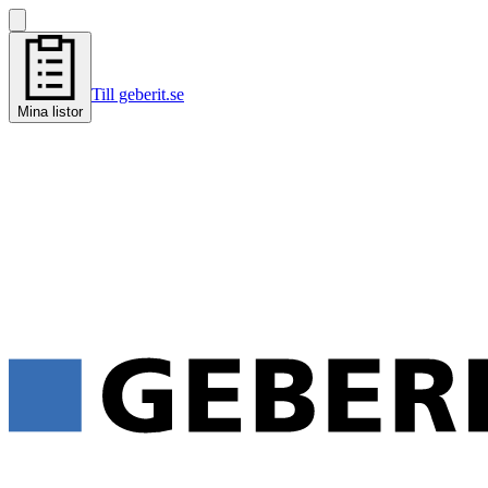
Till geberit.se
Mina listor