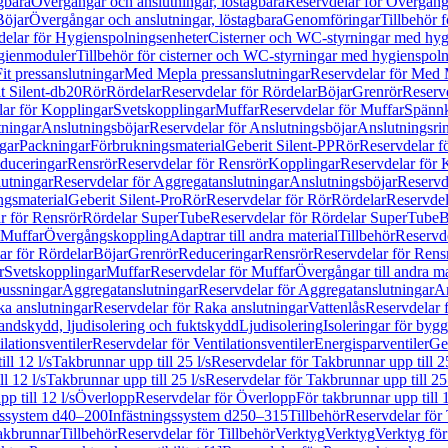
gbara
Övergångar och anslutningar, löstagbara
Reservdelar för Övergånga
Böjar
Övergångar och anslutningar, löstagbara
Genomföringar
Tillbehör 
delar för Hygienspolningsenheter
Cisterner och WC-styrningar med hyg
ygienmoduler
Tillbehör för cisterner och WC-styrningar med hygienspol
t pressanslutningar
Med Mepla pressanslutningar
Reservdelar för Med 
t Silent-db20
Rör
Rördelar
Reservdelar för Rördelar
Böjar
Grenrör
Reservd
ar för Kopplingar
Svetskopplingar
Muffar
Reservdelar för Muffar
Spännk
tningar
Anslutningsböjar
Reservdelar för Anslutningsböjar
Anslutningsri
gar
Packningar
Förbrukningsmaterial
Geberit Silent-PP
Rör
Reservdelar f
educeringar
Rensrör
Reservdelar för Rensrör
Kopplingar
Reservdelar för 
utningar
Reservdelar för Aggregatanslutningar
Anslutningsböjar
Reservd
ngsmaterial
Geberit Silent-Pro
Rör
Reservdelar för Rör
Rördelar
Reservdel
r för Rensrör
Rördelar SuperTube
Reservdelar för Rördelar SuperTube
B
 Muffar
Övergångskoppling
Adaptrar till andra material
Tillbehör
Reservde
ar för Rördelar
Böjar
Grenrör
Reduceringar
Rensrör
Reservdelar för Rens
r
Svetskopplingar
Muffar
Reservdelar för Muffar
Övergångar till andra ma
bussningar
Aggregatanslutningar
Reservdelar för Aggregatanslutningar
An
a anslutningar
Reservdelar för Raka anslutningar
Vattenlås
Reservdelar f
andskydd, ljudisolering och fuktskydd
Ljudisolering
Isoleringar för byg
ilationsventiler
Reservdelar för Ventilationsventiler
Energisparventiler
Ge
ll 12 l/s
Takbrunnar upp till 25 l/s
Reservdelar för Takbrunnar upp till 25
l 12 l/s
Takbrunnar upp till 25 l/s
Reservdelar för Takbrunnar upp till 25 
p till 12 l/s
Överlopp
Reservdelar för Överlopp
För takbrunnar upp till 1
gssystem d40–200
Infästningssystem d250–315
Tillbehör
Reservdelar för 
akbrunnar
Tillbehör
Reservdelar för Tillbehör
Verktyg
Verktyg
Verktyg för