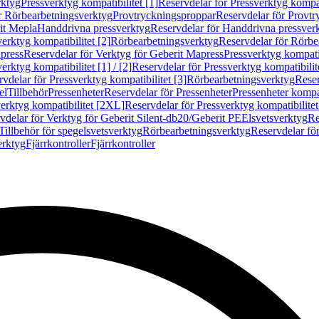
rktyg
Pressverktyg kompatibilitet [1]
Reservdelar för Pressverktyg kompati
r Rörbearbetningsverktyg
Provtryckningsproppar
Reservdelar för Provt
it Mepla
Handdrivna pressverktyg
Reservdelar för Handdrivna pressver
erktyg kompatibilitet [2]
Rörbearbetningsverktyg
Reservdelar för Rörbe
press
Reservdelar för Verktyg för Geberit Mapress
Pressverktyg kompatib
erktyg kompatibilitet [1] / [2]
Reservdelar för Pressverktyg kompatibilitet
vdelar för Pressverktyg kompatibilitet [3]
Rörbearbetningsverktyg
Reser
el
Tillbehör
Pressenheter
Reservdelar för Pressenheter
Pressenheter kompat
erktyg kompatibilitet [2XL]
Reservdelar för Pressverktyg kompatibilite
vdelar för Verktyg för Geberit Silent-db20/Geberit PE
Elsvetsverktyg
Re
Tillbehör för spegelsvetsverktyg
Rörbearbetningsverktyg
Reservdelar fö
erktyg
Fjärrkontroller
Fjärrkontroller