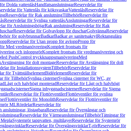
för Dolda vattenlås
Handfatsanslutningar
Reservdelar för
ervdelar för Vattenlås för köksvaskar
Vattenlås
Reservdelar för
ing
Reservdelar för Rak anslutning
Tillbehör
Reservdelar för
lås
Reservdelar för Synliga vattenlås
Anslutningar
Reservdelar för
lar för Anslutningsböjar
Rak anslutning
Reservdelar för Rak
duschar
Reservdelar för Golvavlopp för duschar
Golvränna
Reservdelar
lbehör för golvbrunnar
Badkar
Badkar av sanitetsakryl
Rektangulära
lopp
Reservdelar för Utan propp för avlopp
Propp för
 för Med vredmanövrering
Komplett frontsats för
vrering och inloppsrör
Komplett frontsats för vredmanövrering och
 Med PushControl tryckknappsmanövrering
Med
s
Avstängning för dolt montage
Reservdelar för Avstängning för dolt
elar för Installationssystem
Tillbehör
Reservdelar för
ar för Tvättställselement
Bidéelement
Reservdelar för
r för Tillbehör
Synliga cisterner
Synliga cisterner för WC, av
rad
Lågt och halvhögt monterad
Reservdelar för Lågt och halvhögt
yggnadscisterner
Sigma inbyggnadscisterner
Reservdelar för Sigma
ntiler
Reservdelar för Flottörventiler
Flottörventiler för synliga
ner
Flottörventiler för Monolith
Reservdelar för Flottörventiler för
emrör ML
Rördelar
Reservdelar för
 anslutningar, löstagbara
Reservdelar för Övergångar och
slutningar
Reservdelar för Värmeanslutningar
Tillbehör
Tätningar för
 Mepla
Systemrör tappvatten, multilayer
Reservdelar för Systemrör
rgångsvinklar
Reservdelar för Övergångsvinklar
T-rör
Reservdelar för
ch anslutningar, löstagbara
Reservdelar för Övergångar och