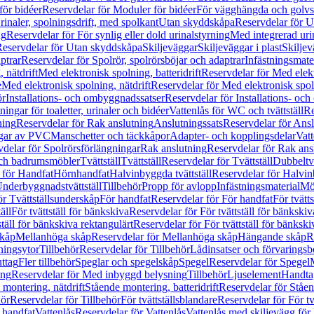
för bidéer
Reservdelar för Moduler för bidéer
För vägghängda och golvs
rinaler, spolningsdrift, med spolkant
Utan skyddskåpa
Reservdelar för 
ng
Reservdelar för För synlig eller dold urinalstyrning
Med integrerad uri
eservdelar för Utan skyddskåpa
Skiljeväggar
Skiljeväggar i plast
Skiljev
ptrar
Reservdelar för Spolrör, spolrörsböjar och adaptrar
Infästningsmate
 nätdrift
Med elektronisk spolning, batteridrift
Reservdelar för Med elektr
e
Med elektronisk spolning, nätdrift
Reservdelar för Med elektronisk spoln
ör
Installations- och ombyggnadssatser
Reservdelar för Installations- oc
ingar för toaletter, urinaler och bidéer
Vattenlås för WC och tvättställ
Re
ning
Reservdelar för Rak anslutning
Anslutningssats
Reservdelar för Ansl
ngar av PVC
Manschetter och täckkåpor
Adapter- och kopplingsdelar
Vatt
delar för Spolrörsförlängningar
Rak anslutning
Reservdelar för Rak ans
 och badrumsmöbler
Tvättställ
Tvättställ
Reservdelar för Tvättställ
Dubbeltvä
 för Handfat
Hörnhandfat
Halvinbyggda tvättställ
Reservdelar för Halvi
Underbyggnadstvättställ
Tillbehör
Propp för avlopp
Infästningsmaterial
Mö
ör Tvättställsunderskåp
För handfat
Reservdelar för För handfat
För tvätts
äll
För tvättställ för bänkskiva
Reservdelar för För tvättställ för bänkskiv
ställ för bänkskiva rektangulärt
Reservdelar för För tvättställ för bänkski
skåp
Mellanhöga skåp
Reservdelar för Mellanhöga skåp
Hängande skåp
R
ningsytor
Tillbehör
Reservdelar för Tillbehör
Lådinsatser och förvaringsb
uttag
Fler tillbehör
Speglar och spegelskåp
Spegel
Reservdelar för Spegel
ing
Reservdelar för Med inbyggd belysning
Tillbehör
Ljuselement
Handta
 montering, nätdrift
Stående montering, batteridrift
Reservdelar för Ståen
hör
Reservdelar för Tillbehör
För tvättställsblandare
Reservdelar för För tv
r handfat
Vattenlås
Reservdelar för Vattenlås
Vattenlås med skiljevägg för