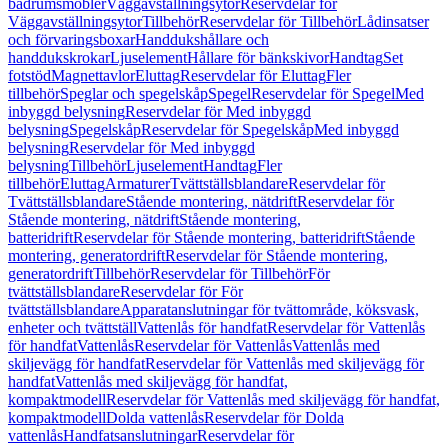
badrumsmöbler
Väggavställningsytor
Reservdelar för
Väggavställningsytor
Tillbehör
Reservdelar för Tillbehör
Lådinsatser
och förvaringsboxar
Handdukshållare och
handdukskrokar
Ljuselement
Hållare för bänkskivor
Handtag
Set
fotstöd
Magnettavlor
Eluttag
Reservdelar för Eluttag
Fler
tillbehör
Speglar och spegelskåp
Spegel
Reservdelar för Spegel
Med
inbyggd belysning
Reservdelar för Med inbyggd
belysning
Spegelskåp
Reservdelar för Spegelskåp
Med inbyggd
belysning
Reservdelar för Med inbyggd
belysning
Tillbehör
Ljuselement
Handtag
Fler
tillbehör
Eluttag
Armaturer
Tvättställsblandare
Reservdelar för
Tvättställsblandare
Stående montering, nätdrift
Reservdelar för
Stående montering, nätdrift
Stående montering,
batteridrift
Reservdelar för Stående montering, batteridrift
Stående
montering, generatordrift
Reservdelar för Stående montering,
generatordrift
Tillbehör
Reservdelar för Tillbehör
För
tvättställsblandare
Reservdelar för För
tvättställsblandare
Apparatanslutningar för tvättområde, köksvask,
enheter och tvättställ
Vattenlås för handfat
Reservdelar för Vattenlås
för handfat
Vattenlås
Reservdelar för Vattenlås
Vattenlås med
skiljevägg för handfat
Reservdelar för Vattenlås med skiljevägg för
handfat
Vattenlås med skiljevägg för handfat,
kompaktmodell
Reservdelar för Vattenlås med skiljevägg för handfat,
kompaktmodell
Dolda vattenlås
Reservdelar för Dolda
vattenlås
Handfatsanslutningar
Reservdelar för