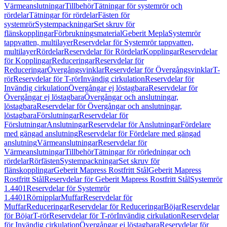
Värmeanslutningar
Tillbehör
Tätningar för systemrör och
rördelar
Tätningar för rördelar
Fästen för
systemrör
Systempackningar
Set skruv för
flänskopplingar
Förbrukningsmaterial
Geberit Mepla
Systemrör
tappvatten, multilayer
Reservdelar för Systemrör tappvatten,
multilayer
Rördelar
Reservdelar för Rördelar
Kopplingar
Reservdelar
för Kopplingar
Reduceringar
Reservdelar för
Reduceringar
Övergångsvinklar
Reservdelar för Övergångsvinklar
T-
rör
Reservdelar för T-rör
Invändig cirkulation
Reservdelar för
Invändig cirkulation
Övergångar ej löstagbara
Reservdelar för
Övergångar ej löstagbara
Övergångar och anslutningar,
löstagbara
Reservdelar för Övergångar och anslutningar,
löstagbara
Förslutningar
Reservdelar för
Förslutningar
Anslutningar
Reservdelar för Anslutningar
Fördelare
med gängad anslutning
Reservdelar för Fördelare med gängad
anslutning
Värmeanslutningar
Reservdelar för
Värmeanslutningar
Tillbehör
Tätningar för rörledningar och
rördelar
Rörfästen
Systempackningar
Set skruv för
flänskopplingar
Geberit Mapress Rostfritt Stål
Geberit Mapress
Rostfritt Stål
Reservdelar för Geberit Mapress Rostfritt Stål
Systemrör
1.4401
Reservdelar för Systemrör
1.4401
Rörnipplar
Muffar
Reservdelar för
Muffar
Reduceringar
Reservdelar för Reduceringar
Böjar
Reservdelar
för Böjar
T-rör
Reservdelar för T-rör
Invändig cirkulation
Reservdelar
för Invändig cirkulation
Övergångar ej löstagbara
Reservdelar för