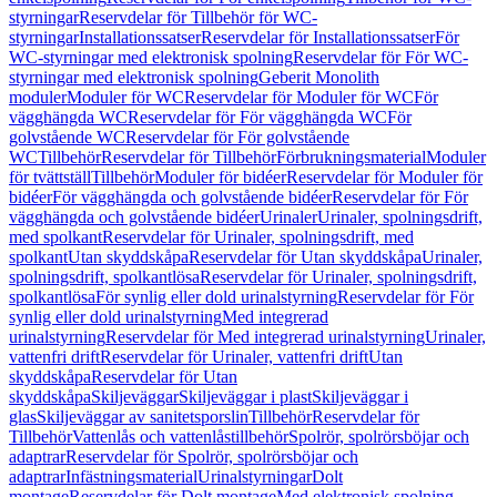
styrningar
Reservdelar för Tillbehör för WC-
styrningar
Installationssatser
Reservdelar för Installationssatser
För
WC-styrningar med elektronisk spolning
Reservdelar för För WC-
styrningar med elektronisk spolning
Geberit Monolith
moduler
Moduler för WC
Reservdelar för Moduler för WC
För
vägghängda WC
Reservdelar för För vägghängda WC
För
golvstående WC
Reservdelar för För golvstående
WC
Tillbehör
Reservdelar för Tillbehör
Förbrukningsmaterial
Moduler
för tvättställ
Tillbehör
Moduler för bidéer
Reservdelar för Moduler för
bidéer
För vägghängda och golvstående bidéer
Reservdelar för För
vägghängda och golvstående bidéer
Urinaler
Urinaler, spolningsdrift,
med spolkant
Reservdelar för Urinaler, spolningsdrift, med
spolkant
Utan skyddskåpa
Reservdelar för Utan skyddskåpa
Urinaler,
spolningsdrift, spolkantlösa
Reservdelar för Urinaler, spolningsdrift,
spolkantlösa
För synlig eller dold urinalstyrning
Reservdelar för För
synlig eller dold urinalstyrning
Med integrerad
urinalstyrning
Reservdelar för Med integrerad urinalstyrning
Urinaler,
vattenfri drift
Reservdelar för Urinaler, vattenfri drift
Utan
skyddskåpa
Reservdelar för Utan
skyddskåpa
Skiljeväggar
Skiljeväggar i plast
Skiljeväggar i
glas
Skiljeväggar av sanitetsporslin
Tillbehör
Reservdelar för
Tillbehör
Vattenlås och vattenlåstillbehör
Spolrör, spolrörsböjar och
adaptrar
Reservdelar för Spolrör, spolrörsböjar och
adaptrar
Infästningsmaterial
Urinalstyrningar
Dolt
montage
Reservdelar för Dolt montage
Med elektronisk spolning,