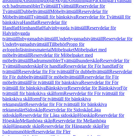
anslutning
Anslutningsböjar
Skydd
Anslutningar
Packningar
Tvättställ
och badrumsmöbler
Tvättställ
Tvättställ
Reservdelar för
Tvättställ
Dubbeltvättställ
Möbeltvättställ
Reservdelar för
Möbeltvättställ
Tvättställ för bänkskiva
Reservdelar för Tvättställ för
bänkskiva
Handfat
Reservdelar för
Handfat
Hörnhandfat
Halvinbyggda tvättställ
Reservdelar för
Halvinbyggda
tvättställ
Inbyggnadstvättställ
Underbyggnadstvättställ
Reservdelar för
Underbyggnadstvättställ
Tillbehör
Propp för
avlopp
Infästningsmaterial
Möbelpaket
Möbelpaket med
möbeltvättställ
Reservdelar för Möbelpaket med
möbeltvättställ
Badrumsmöbler
Tvättställsunderskåp
Reservdelar för
Tvättställsunderskåp
För handfat
Reservdelar för För handfat
För
tvättställ
Reservdelar för För tvättställ
För dubbeltvättställ
Reservdelar
för För dubbeltvättställ
För möbeltvättställ
Reservdelar för För
möbeltvättställ
För tvättställ för bänkskiva
Reservdelar för För
tvättställ för bänkskiva
Bänkskivor
Reservdelar för Bänkskivor
För
tvättställ för bänkskiva skålform
Reservdelar för För tvättställ för
bänkskiva skålform
För tvättställ för bänkskiva
rektangulärt
Reservdelar för För tvättställ för bänkskiva
rektangulärt
Sidoskåp
Reservdelar för Sidoskåp
Låga
sidoskåp
Reservdelar för Låga sidoskåp
Högskåp
Reservdelar för
Högskåp
Mellanhöga skåp
Reservdelar för Mellanhöga
skåp
Hängande skåp
Reservdelar för Hängande skåp
Fler
badrumsmöbler
Reservdelar för Fler