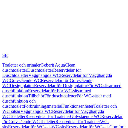
SE
Toaletter och urinaler
Geberit AquaClean
duschtoaletter
Duschtoaletter
Reservdelar för
Duschtoaletter
Vägghängda WC
Reservdelar för Vägghängda
WC
Golvstående WC
Reservdelar för Golvstående
WC
Designplattor
Reservdelar för Designplattor
För WC-sitsar med
duschfunktion
Reservdelar för För WC-sitsar med
duschfunktion
Tillbehör
För duschtoaletter
För WC-sitsar med
duschfunktion och
duschtoalett
Förbrukningsmaterial
Funktionsenheter
Toaletter och
WC-sitsar
Vägghängda WC
Reservdelar för Vägghängda
WC
Toaletter
Reservdelar för Toaletter
Golvstående WC
Reservdelar
för Golvstående WC
Toaletter
Reservdelar för Toaletter
WC-
sits
Reservdelar för WC-sits
WC-sits
Reservdelar för WC-sits
Comfort