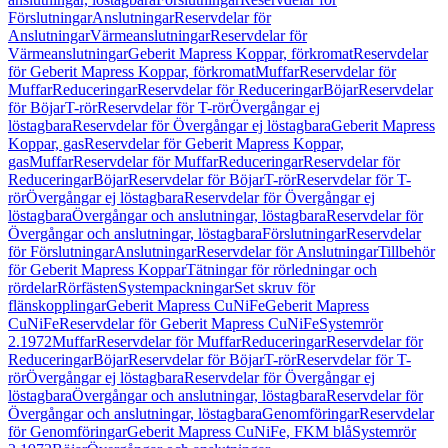
Förslutningar
Anslutningar
Reservdelar för
Anslutningar
Värmeanslutningar
Reservdelar för
Värmeanslutningar
Geberit Mapress Koppar, förkromat
Reservdelar
för Geberit Mapress Koppar, förkromat
Muffar
Reservdelar för
Muffar
Reduceringar
Reservdelar för Reduceringar
Böjar
Reservdelar
för Böjar
T-rör
Reservdelar för T-rör
Övergångar ej
löstagbara
Reservdelar för Övergångar ej löstagbara
Geberit Mapress
Koppar, gas
Reservdelar för Geberit Mapress Koppar,
gas
Muffar
Reservdelar för Muffar
Reduceringar
Reservdelar för
Reduceringar
Böjar
Reservdelar för Böjar
T-rör
Reservdelar för T-
rör
Övergångar ej löstagbara
Reservdelar för Övergångar ej
löstagbara
Övergångar och anslutningar, löstagbara
Reservdelar för
Övergångar och anslutningar, löstagbara
Förslutningar
Reservdelar
för Förslutningar
Anslutningar
Reservdelar för Anslutningar
Tillbehör
för Geberit Mapress Koppar
Tätningar för rörledningar och
rördelar
Rörfästen
Systempackningar
Set skruv för
flänskopplingar
Geberit Mapress CuNiFe
Geberit Mapress
CuNiFe
Reservdelar för Geberit Mapress CuNiFe
Systemrör
2.1972
Muffar
Reservdelar för Muffar
Reduceringar
Reservdelar för
Reduceringar
Böjar
Reservdelar för Böjar
T-rör
Reservdelar för T-
rör
Övergångar ej löstagbara
Reservdelar för Övergångar ej
löstagbara
Övergångar och anslutningar, löstagbara
Reservdelar för
Övergångar och anslutningar, löstagbara
Genomföringar
Reservdelar
för Genomföringar
Geberit Mapress CuNiFe, FKM blå
Systemrör