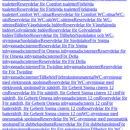
toaletter
Reservdelar för Comfort toaletter
Förhöjda
toaletter
Reservdelar för Förhöjda toaletter
Förlängda
toaletter
Comfort WC-sitsar
Reservdelar för Comfort WC-sitsar
WC-
sits
Reservdelar för WC-sits
WC-sittring
Reservdelar för WC-
sittring
Bidéer
Vägghängda bidéer
Reservdelar för Vägghängda
bidéer
Golvstående bidéer
Reservdelar för Golvstående
bidéer
Tillbehör
Reservdelar för Tillbehör
Spolplattor och WC-
styrningar
Spolplattor
Reservdelar för Spolplattor
För Sigma
inbyggnadscisterner
Reservdelar för För Sigma
inbyggnadscisterner
För Omega inbyggnadscisterner
Reservdelar för
För Omega inbyggnadscisterner
För Delta
inbyggnadscisterner
Reservdelar för För Delta
inbyggnadscisterner
För Twinline inbyggnadscisterner
Reservdelar
för För Twinline
inbyggnadscisterner
Tillbehör
Förbrukningsmaterial
WC-styrningar
med elektronisk spolning
Reservdelar för WC-styrningar med
elektronisk spolning
För nätdrift, för Geberit Sigma cistern 12
cm
Reservdelar för För nätdrift, för Geberit Sigma cistern 12 cm
För
nätdrift, för Geberit Omega inbyggnadscistern 12 cm
Reservdelar för
För nätdrift, för Geberit Omega inbyggnadscistern 12 cm
För
batteridrift, för Geberit Sigma cistern 12 cm
Reservdelar för För
batteridrift, för Geberit Sigma cistern 12 cm
WC-styrningar med
pneumatisk spolning
Reservdelar för WC-styrningar med pneumatisk
spolning
För dubbelspolning
Reservdelar för För dubbelspolning
För
enkelspolning
Reservdelar för För enkelspolning
Tillbehör för WC-