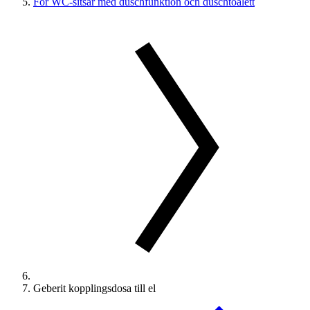
För WC-sitsar med duschfunktion och duschtoalett
Geberit kopplingsdosa till el