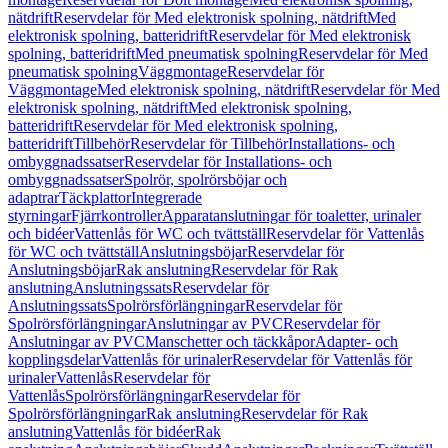
nätdrift
Reservdelar för Med elektronisk spolning, nätdrift
Med
elektronisk spolning, batteridrift
Reservdelar för Med elektronisk
spolning, batteridrift
Med pneumatisk spolning
Reservdelar för Med
pneumatisk spolning
Väggmontage
Reservdelar för
Väggmontage
Med elektronisk spolning, nätdrift
Reservdelar för Med
elektronisk spolning, nätdrift
Med elektronisk spolning,
batteridrift
Reservdelar för Med elektronisk spolning,
batteridrift
Tillbehör
Reservdelar för Tillbehör
Installations- och
ombyggnadssatser
Reservdelar för Installations- och
ombyggnadssatser
Spolrör, spolrörsböjar och
adaptrar
Täckplattor
Integrerade
styrningar
Fjärrkontroller
Apparatanslutningar för toaletter, urinaler
och bidéer
Vattenlås för WC och tvättställ
Reservdelar för Vattenlås
för WC och tvättställ
Anslutningsböjar
Reservdelar för
Anslutningsböjar
Rak anslutning
Reservdelar för Rak
anslutning
Anslutningssats
Reservdelar för
Anslutningssats
Spolrörsförlängningar
Reservdelar för
Spolrörsförlängningar
Anslutningar av PVC
Reservdelar för
Anslutningar av PVC
Manschetter och täckkåpor
Adapter- och
kopplingsdelar
Vattenlås för urinaler
Reservdelar för Vattenlås för
urinaler
Vattenlås
Reservdelar för
Vattenlås
Spolrörsförlängningar
Reservdelar för
Spolrörsförlängningar
Rak anslutning
Reservdelar för Rak
anslutning
Vattenlås för bidéer
Rak