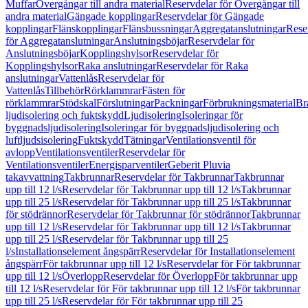
Muffar
Övergångar till andra material
Reservdelar för Övergångar till
andra material
Gängade kopplingar
Reservdelar för Gängade
kopplingar
Flänskopplingar
Flänsbussningar
Aggregatanslutningar
Rese
för Aggregatanslutningar
Anslutningsböjar
Reservdelar för
Anslutningsböjar
Kopplingshylsor
Reservdelar för
Kopplingshylsor
Raka anslutningar
Reservdelar för Raka
anslutningar
Vattenlås
Reservdelar för
Vattenlås
Tillbehör
Rörklammrar
Fästen för
rörklammrar
Stödskal
Förslutningar
Packningar
Förbrukningsmaterial
Br
ljudisolering och fuktskydd
Ljudisolering
Isoleringar för
byggnadsljudisolering
Isoleringar för byggnadsljudisolering och
luftljudsisolering
Fuktskydd
Tätningar
Ventilationsventil för
avlopp
Ventilationsventiler
Reservdelar för
Ventilationsventiler
Energisparventiler
Geberit Pluvia
takavvattning
Takbrunnar
Reservdelar för Takbrunnar
Takbrunnar
upp till 12 l/s
Reservdelar för Takbrunnar upp till 12 l/s
Takbrunnar
upp till 25 l/s
Reservdelar för Takbrunnar upp till 25 l/s
Takbrunnar
för stödrännor
Reservdelar för Takbrunnar för stödrännor
Takbrunnar
upp till 12 l/s
Reservdelar för Takbrunnar upp till 12 l/s
Takbrunnar
upp till 25 l/s
Reservdelar för Takbrunnar upp till 25
l/s
Installationselement ångspärr
Reservdelar för Installationselement
ångspärr
För takbrunnar upp till 12 l/s
Reservdelar för För takbrunnar
upp till 12 l/s
Överlopp
Reservdelar för Överlopp
För takbrunnar upp
till 12 l/s
Reservdelar för För takbrunnar upp till 12 l/s
För takbrunnar
upp till 25 l/s
Reservdelar för För takbrunnar upp till 25