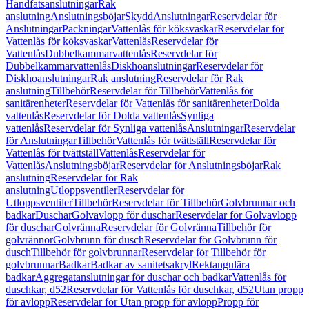
Handfatsanslutningar
Rak
anslutning
Anslutningsböjar
Skydd
Anslutningar
Reservdelar för
Anslutningar
Packningar
Vattenlås för köksvaskar
Reservdelar för
Vattenlås för köksvaskar
Vattenlås
Reservdelar för
Vattenlås
Dubbelkammarvattenlås
Reservdelar för
Dubbelkammarvattenlås
Diskhoanslutningar
Reservdelar för
Diskhoanslutningar
Rak anslutning
Reservdelar för Rak
anslutning
Tillbehör
Reservdelar för Tillbehör
Vattenlås för
sanitärenheter
Reservdelar för Vattenlås för sanitärenheter
Dolda
vattenlås
Reservdelar för Dolda vattenlås
Synliga
vattenlås
Reservdelar för Synliga vattenlås
Anslutningar
Reservdelar
för Anslutningar
Tillbehör
Vattenlås för tvättställ
Reservdelar för
Vattenlås för tvättställ
Vattenlås
Reservdelar för
Vattenlås
Anslutningsböjar
Reservdelar för Anslutningsböjar
Rak
anslutning
Reservdelar för Rak
anslutning
Utloppsventiler
Reservdelar för
Utloppsventiler
Tillbehör
Reservdelar för Tillbehör
Golvbrunnar och
badkar
Duschar
Golvavlopp för duschar
Reservdelar för Golvavlopp
för duschar
Golvränna
Reservdelar för Golvränna
Tillbehör för
golvrännor
Golvbrunn för dusch
Reservdelar för Golvbrunn för
dusch
Tillbehör för golvbrunnar
Reservdelar för Tillbehör för
golvbrunnar
Badkar
Badkar av sanitetsakryl
Rektangulära
badkar
Aggregatanslutningar för duschar och badkar
Vattenlås för
duschkar, d52
Reservdelar för Vattenlås för duschkar, d52
Utan propp
för avlopp
Reservdelar för Utan propp för avlopp
Propp för