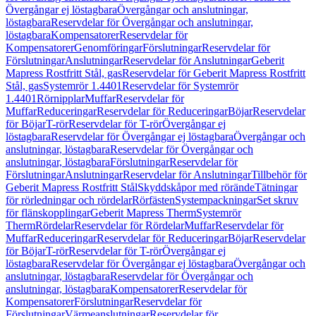
Övergångar ej löstagbara
Övergångar och anslutningar,
löstagbara
Reservdelar för Övergångar och anslutningar,
löstagbara
Kompensatorer
Reservdelar för
Kompensatorer
Genomföringar
Förslutningar
Reservdelar för
Förslutningar
Anslutningar
Reservdelar för Anslutningar
Geberit
Mapress Rostfritt Stål, gas
Reservdelar för Geberit Mapress Rostfritt
Stål, gas
Systemrör 1.4401
Reservdelar för Systemrör
1.4401
Rörnipplar
Muffar
Reservdelar för
Muffar
Reduceringar
Reservdelar för Reduceringar
Böjar
Reservdelar
för Böjar
T-rör
Reservdelar för T-rör
Övergångar ej
löstagbara
Reservdelar för Övergångar ej löstagbara
Övergångar och
anslutningar, löstagbara
Reservdelar för Övergångar och
anslutningar, löstagbara
Förslutningar
Reservdelar för
Förslutningar
Anslutningar
Reservdelar för Anslutningar
Tillbehör för
Geberit Mapress Rostfritt Stål
Skyddskåpor med rörände
Tätningar
för rörledningar och rördelar
Rörfästen
Systempackningar
Set skruv
för flänskopplingar
Geberit Mapress Therm
Systemrör
Therm
Rördelar
Reservdelar för Rördelar
Muffar
Reservdelar för
Muffar
Reduceringar
Reservdelar för Reduceringar
Böjar
Reservdelar
för Böjar
T-rör
Reservdelar för T-rör
Övergångar ej
löstagbara
Reservdelar för Övergångar ej löstagbara
Övergångar och
anslutningar, löstagbara
Reservdelar för Övergångar och
anslutningar, löstagbara
Kompensatorer
Reservdelar för
Kompensatorer
Förslutningar
Reservdelar för
Förslutningar
Värmeanslutningar
Reservdelar för