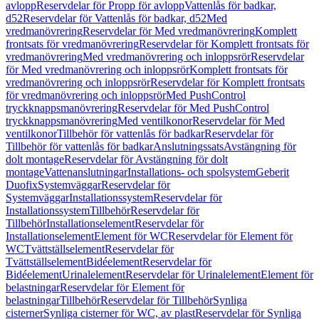
avlopp
Reservdelar för Propp för avlopp
Vattenlås för badkar,
d52
Reservdelar för Vattenlås för badkar, d52
Med
vredmanövrering
Reservdelar för Med vredmanövrering
Komplett
frontsats för vredmanövrering
Reservdelar för Komplett frontsats för
vredmanövrering
Med vredmanövrering och inloppsrör
Reservdelar
för Med vredmanövrering och inloppsrör
Komplett frontsats för
vredmanövrering och inloppsrör
Reservdelar för Komplett frontsats
för vredmanövrering och inloppsrör
Med PushControl
tryckknappsmanövrering
Reservdelar för Med PushControl
tryckknappsmanövrering
Med ventilkonor
Reservdelar för Med
ventilkonor
Tillbehör för vattenlås för badkar
Reservdelar för
Tillbehör för vattenlås för badkar
Anslutningssats
Avstängning för
dolt montage
Reservdelar för Avstängning för dolt
montage
Vattenanslutningar
Installations- och spolsystem
Geberit
Duofix
Systemväggar
Reservdelar för
Systemväggar
Installationssystem
Reservdelar för
Installationssystem
Tillbehör
Reservdelar för
Tillbehör
Installationselement
Reservdelar för
Installationselement
Element för WC
Reservdelar för Element för
WC
Tvättställselement
Reservdelar för
Tvättställselement
Bidéelement
Reservdelar för
Bidéelement
Urinalelement
Reservdelar för Urinalelement
Element för
belastningar
Reservdelar för Element för
belastningar
Tillbehör
Reservdelar för Tillbehör
Synliga
cisterner
Synliga cisterner för WC, av plast
Reservdelar för Synliga