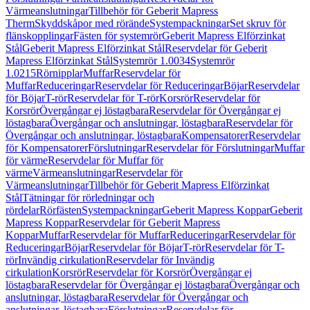
Värmeanslutningar
Tillbehör för Geberit Mapress
Therm
Skyddskåpor med rörände
Systempackningar
Set skruv för
flänskopplingar
Fästen för systemrör
Geberit Mapress Elförzinkat
Stål
Geberit Mapress Elförzinkat Stål
Reservdelar för Geberit
Mapress Elförzinkat Stål
Systemrör 1.0034
Systemrör
1.0215
Rörnipplar
Muffar
Reservdelar för
Muffar
Reduceringar
Reservdelar för Reduceringar
Böjar
Reservdelar
för Böjar
T-rör
Reservdelar för T-rör
Korsrör
Reservdelar för
Korsrör
Övergångar ej löstagbara
Reservdelar för Övergångar ej
löstagbara
Övergångar och anslutningar, löstagbara
Reservdelar för
Övergångar och anslutningar, löstagbara
Kompensatorer
Reservdelar
för Kompensatorer
Förslutningar
Reservdelar för Förslutningar
Muffar
för värme
Reservdelar för Muffar för
värme
Värmeanslutningar
Reservdelar för
Värmeanslutningar
Tillbehör för Geberit Mapress Elförzinkat
Stål
Tätningar för rörledningar och
rördelar
Rörfästen
Systempackningar
Geberit Mapress Koppar
Geberit
Mapress Koppar
Reservdelar för Geberit Mapress
Koppar
Muffar
Reservdelar för Muffar
Reduceringar
Reservdelar för
Reduceringar
Böjar
Reservdelar för Böjar
T-rör
Reservdelar för T-
rör
Invändig cirkulation
Reservdelar för Invändig
cirkulation
Korsrör
Reservdelar för Korsrör
Övergångar ej
löstagbara
Reservdelar för Övergångar ej löstagbara
Övergångar och
anslutningar, löstagbara
Reservdelar för Övergångar och
anslutningar, löstagbara
Förslutningar
Reservdelar för