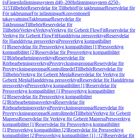
l/s
Fästen
Infästningssystem d40–200
Infästningssystem d250–
315
Tillbehör
Reservdelar för Tillbehör
För takbrunnar
Reservdelar för
För takbrunnar
För infästningar
Konventionell
takavvattning
Takbrunnar
Reservdelar för
Takbrunnar
Tillbehör
Reservdelar för
Tillbehör
Verktyg
Verktyg
Verktyg för Geberit FlowFit
Reservdelar för
Verktyg för Geberit FlowFit
Handdrivna pressverktyg
Reservdelar
för Handdrivna pressverktyg
Pressverktyg kompatibilitet
[1]
Reservdelar för Pressverktyg kompatibilitet [1]
Pressverktyg
kompatibilitet [2]
Reservdelar för Pressverktyg kompatibilitet
[2]
Rörbearbetningsverktyg
Reservdelar för
Rörbearbetningsverktyg
Provtryckningsproppar
Reservdelar för
Provtryckningsproppar
Kontrollmedel
Tillbehör
Reservdelar för
Tillbehör
Verktyg för Geberit Mepla
Reservdelar för Verktyg för
Geberit Mepla
Handdrivna pressverktyg
Reservdelar för Handdrivna
pressverktyg
Pressverktyg kompatibilitet [1]
Reservdelar för
Pressverktyg kompatibilitet [1]
Pressverktyg kompatibilitet
[2]
Reservdelar för Pressverktyg kompatibilitet
[2]
Rörbearbetningsverktyg
Reservdelar för
Rörbearbetningsverktyg
Provtryckningsproppar
Reservdelar för
Provtryckningsproppar
Kontrollmedel
Tillbehör
Verktyg för Geberit
Mapress
Reservdelar för Verktyg för Geberit Mapress
Pressverktyg
kompatibilitet [1]
Reservdelar för Pressverktyg kompatibilitet
[1]
Pressverktyg kompatibilitet [2]
Reservdelar för Pressverktyg
kompatibilitet [2]
Pressverktyg kompatibilitet [1] / [2]
Reservdelar för