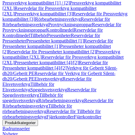
Pressverktyg kompatibilitet [1] / [2]
Pressverktyg kompatibilitet
[2XL]
Reservdelar för Pressverktyg kompatibilitet
[2XL]
Pressverktyg kompatibilitet [3]
Reservdelar för Pressverktyg
kompatibilitet [3]
Rörbearbetningsverktyg
Reservdelar för
Rörbearbetningsverktyg
Provtryckningsproppar
Reservdelar för
Provtryckningsproppar
Kontrollmedel
Reservdelar för
Kontrollmedel
Tillbehör
Pressenheter
Reservdelar för
Pressenheter
Pressenheter kompatibilitet [1]
Reservdelar för
Pressenheter kompatibilitet [1]
Pressenheter kompatibilitet
[2]
Reservdelar för Pressenheter kompatibilitet [2]
Pressverktyg
kompatibilitet [2XL]
Reservdelar för Pressverktyg kompatibilitet
[2XL]
Pressenheter kompatibilitet [4]/[2]
Reservdelar för
Pressenheter kompatibilitet [4]/[2]
Verktyg för Geberit Silent-
db20/Geberit PE
Reservdelar för Verktyg för Geberit Silent-
db20/Geberit PE
Elsvetsverktyg
Reservdelar för
Elsvetsverktyg
Tillbehör för
Elsvetsverktyg
Spegelsvetsverktyg
Reservdelar för
Spegelsvetsverktyg
Tillbehör för
spegelsvetsverktyg
Rörbearbetningsverktyg
Reservdelar för
Rörbearbetningsverktyg
Tillbehör för
rörbearbetningsverktyg
Reservdelar för Tillbehör för
rörbearbetningsverktyg
Fjärrkontroller
Fjärrkontroller
Produktkategorier
Badrumsserier
Nyheter