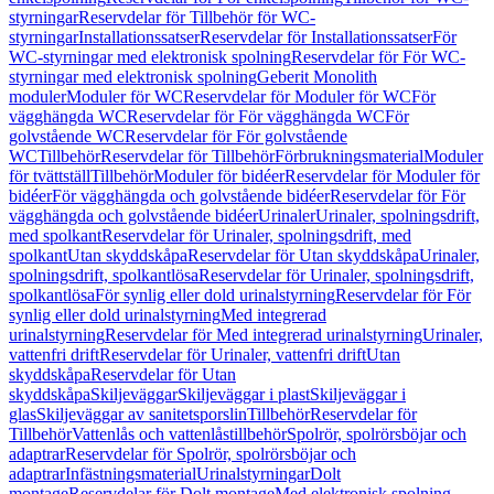
styrningar
Reservdelar för Tillbehör för WC-
styrningar
Installationssatser
Reservdelar för Installationssatser
För
WC-styrningar med elektronisk spolning
Reservdelar för För WC-
styrningar med elektronisk spolning
Geberit Monolith
moduler
Moduler för WC
Reservdelar för Moduler för WC
För
vägghängda WC
Reservdelar för För vägghängda WC
För
golvstående WC
Reservdelar för För golvstående
WC
Tillbehör
Reservdelar för Tillbehör
Förbrukningsmaterial
Moduler
för tvättställ
Tillbehör
Moduler för bidéer
Reservdelar för Moduler för
bidéer
För vägghängda och golvstående bidéer
Reservdelar för För
vägghängda och golvstående bidéer
Urinaler
Urinaler, spolningsdrift,
med spolkant
Reservdelar för Urinaler, spolningsdrift, med
spolkant
Utan skyddskåpa
Reservdelar för Utan skyddskåpa
Urinaler,
spolningsdrift, spolkantlösa
Reservdelar för Urinaler, spolningsdrift,
spolkantlösa
För synlig eller dold urinalstyrning
Reservdelar för För
synlig eller dold urinalstyrning
Med integrerad
urinalstyrning
Reservdelar för Med integrerad urinalstyrning
Urinaler,
vattenfri drift
Reservdelar för Urinaler, vattenfri drift
Utan
skyddskåpa
Reservdelar för Utan
skyddskåpa
Skiljeväggar
Skiljeväggar i plast
Skiljeväggar i
glas
Skiljeväggar av sanitetsporslin
Tillbehör
Reservdelar för
Tillbehör
Vattenlås och vattenlåstillbehör
Spolrör, spolrörsböjar och
adaptrar
Reservdelar för Spolrör, spolrörsböjar och
adaptrar
Infästningsmaterial
Urinalstyrningar
Dolt
montage
Reservdelar för Dolt montage
Med elektronisk spolning,