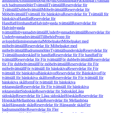
anslutning
Anslutningsböjar
Skydd
Anslutningar
Packningar
Tvättställ
och badrumsmöbler
Tvättställ
Tvättställ
Reservdelar för
Tvättställ
Dubbeltvättställ
Möbeltvättställ
Reservdelar för
Möbeltvättställ
Tvättställ för bänkskiva
Reservdelar för Tvättställ för
bänkskiva
Handfat
Reservdelar för
Handfat
Hörnhandfat
Halvinbyggda tvättställ
Reservdelar för
Halvinbyggda
tvättställ
Inbyggnadstvättställ
Underbyggnadstvättställ
Reservdelar för
Underbyggnadstvättställ
Tillbehör
Propp för
avlopp
Infästningsmaterial
Möbelpaket
Möbelpaket med
möbeltvättställ
Reservdelar för Möbelpaket med
möbeltvättställ
Badrumsmöbler
Tvättställsunderskåp
Reservdelar för
Tvättställsunderskåp
För handfat
Reservdelar för För handfat
För
tvättställ
Reservdelar för För tvättställ
För dubbeltvättställ
Reservdelar
för För dubbeltvättställ
För möbeltvättställ
Reservdelar för För
möbeltvättställ
För tvättställ för bänkskiva
Reservdelar för För
tvättställ för bänkskiva
Bänkskivor
Reservdelar för Bänkskivor
För
tvättställ för bänkskiva skålform
Reservdelar för För tvättställ för
bänkskiva skålform
För tvättställ för bänkskiva
rektangulärt
Reservdelar för För tvättställ för bänkskiva
rektangulärt
Sidoskåp
Reservdelar för Sidoskåp
Låga
sidoskåp
Reservdelar för Låga sidoskåp
Högskåp
Reservdelar för
Högskåp
Mellanhöga skåp
Reservdelar för Mellanhöga
skåp
Hängande skåp
Reservdelar för Hängande skåp
Fler
badrumsmöbler
Reservdelar för Fler