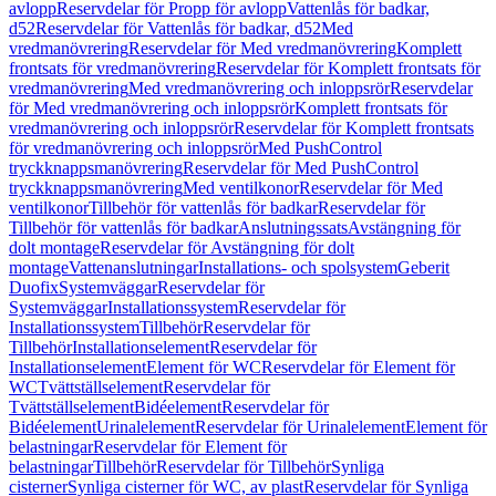
avlopp
Reservdelar för Propp för avlopp
Vattenlås för badkar,
d52
Reservdelar för Vattenlås för badkar, d52
Med
vredmanövrering
Reservdelar för Med vredmanövrering
Komplett
frontsats för vredmanövrering
Reservdelar för Komplett frontsats för
vredmanövrering
Med vredmanövrering och inloppsrör
Reservdelar
för Med vredmanövrering och inloppsrör
Komplett frontsats för
vredmanövrering och inloppsrör
Reservdelar för Komplett frontsats
för vredmanövrering och inloppsrör
Med PushControl
tryckknappsmanövrering
Reservdelar för Med PushControl
tryckknappsmanövrering
Med ventilkonor
Reservdelar för Med
ventilkonor
Tillbehör för vattenlås för badkar
Reservdelar för
Tillbehör för vattenlås för badkar
Anslutningssats
Avstängning för
dolt montage
Reservdelar för Avstängning för dolt
montage
Vattenanslutningar
Installations- och spolsystem
Geberit
Duofix
Systemväggar
Reservdelar för
Systemväggar
Installationssystem
Reservdelar för
Installationssystem
Tillbehör
Reservdelar för
Tillbehör
Installationselement
Reservdelar för
Installationselement
Element för WC
Reservdelar för Element för
WC
Tvättställselement
Reservdelar för
Tvättställselement
Bidéelement
Reservdelar för
Bidéelement
Urinalelement
Reservdelar för Urinalelement
Element för
belastningar
Reservdelar för Element för
belastningar
Tillbehör
Reservdelar för Tillbehör
Synliga
cisterner
Synliga cisterner för WC, av plast
Reservdelar för Synliga