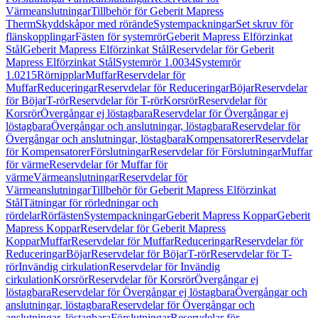
Värmeanslutningar
Tillbehör för Geberit Mapress
Therm
Skyddskåpor med rörände
Systempackningar
Set skruv för
flänskopplingar
Fästen för systemrör
Geberit Mapress Elförzinkat
Stål
Geberit Mapress Elförzinkat Stål
Reservdelar för Geberit
Mapress Elförzinkat Stål
Systemrör 1.0034
Systemrör
1.0215
Rörnipplar
Muffar
Reservdelar för
Muffar
Reduceringar
Reservdelar för Reduceringar
Böjar
Reservdelar
för Böjar
T-rör
Reservdelar för T-rör
Korsrör
Reservdelar för
Korsrör
Övergångar ej löstagbara
Reservdelar för Övergångar ej
löstagbara
Övergångar och anslutningar, löstagbara
Reservdelar för
Övergångar och anslutningar, löstagbara
Kompensatorer
Reservdelar
för Kompensatorer
Förslutningar
Reservdelar för Förslutningar
Muffar
för värme
Reservdelar för Muffar för
värme
Värmeanslutningar
Reservdelar för
Värmeanslutningar
Tillbehör för Geberit Mapress Elförzinkat
Stål
Tätningar för rörledningar och
rördelar
Rörfästen
Systempackningar
Geberit Mapress Koppar
Geberit
Mapress Koppar
Reservdelar för Geberit Mapress
Koppar
Muffar
Reservdelar för Muffar
Reduceringar
Reservdelar för
Reduceringar
Böjar
Reservdelar för Böjar
T-rör
Reservdelar för T-
rör
Invändig cirkulation
Reservdelar för Invändig
cirkulation
Korsrör
Reservdelar för Korsrör
Övergångar ej
löstagbara
Reservdelar för Övergångar ej löstagbara
Övergångar och
anslutningar, löstagbara
Reservdelar för Övergångar och
anslutningar, löstagbara
Förslutningar
Reservdelar för