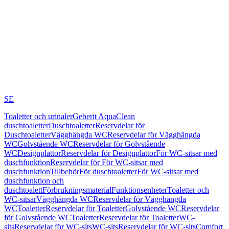
SE
Toaletter och urinaler
Geberit AquaClean
duschtoaletter
Duschtoaletter
Reservdelar för
Duschtoaletter
Vägghängda WC
Reservdelar för Vägghängda
WC
Golvstående WC
Reservdelar för Golvstående
WC
Designplattor
Reservdelar för Designplattor
För WC-sitsar med
duschfunktion
Reservdelar för För WC-sitsar med
duschfunktion
Tillbehör
För duschtoaletter
För WC-sitsar med
duschfunktion och
duschtoalett
Förbrukningsmaterial
Funktionsenheter
Toaletter och
WC-sitsar
Vägghängda WC
Reservdelar för Vägghängda
WC
Toaletter
Reservdelar för Toaletter
Golvstående WC
Reservdelar
för Golvstående WC
Toaletter
Reservdelar för Toaletter
WC-
sits
Reservdelar för WC-sits
WC-sits
Reservdelar för WC-sits
Comfort