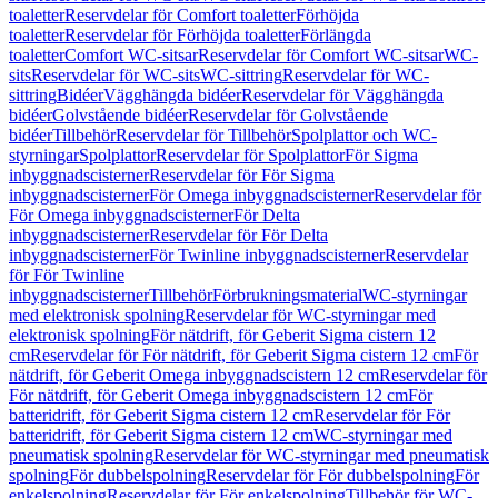
toaletter
Reservdelar för Comfort toaletter
Förhöjda
toaletter
Reservdelar för Förhöjda toaletter
Förlängda
toaletter
Comfort WC-sitsar
Reservdelar för Comfort WC-sitsar
WC-
sits
Reservdelar för WC-sits
WC-sittring
Reservdelar för WC-
sittring
Bidéer
Vägghängda bidéer
Reservdelar för Vägghängda
bidéer
Golvstående bidéer
Reservdelar för Golvstående
bidéer
Tillbehör
Reservdelar för Tillbehör
Spolplattor och WC-
styrningar
Spolplattor
Reservdelar för Spolplattor
För Sigma
inbyggnadscisterner
Reservdelar för För Sigma
inbyggnadscisterner
För Omega inbyggnadscisterner
Reservdelar för
För Omega inbyggnadscisterner
För Delta
inbyggnadscisterner
Reservdelar för För Delta
inbyggnadscisterner
För Twinline inbyggnadscisterner
Reservdelar
för För Twinline
inbyggnadscisterner
Tillbehör
Förbrukningsmaterial
WC-styrningar
med elektronisk spolning
Reservdelar för WC-styrningar med
elektronisk spolning
För nätdrift, för Geberit Sigma cistern 12
cm
Reservdelar för För nätdrift, för Geberit Sigma cistern 12 cm
För
nätdrift, för Geberit Omega inbyggnadscistern 12 cm
Reservdelar för
För nätdrift, för Geberit Omega inbyggnadscistern 12 cm
För
batteridrift, för Geberit Sigma cistern 12 cm
Reservdelar för För
batteridrift, för Geberit Sigma cistern 12 cm
WC-styrningar med
pneumatisk spolning
Reservdelar för WC-styrningar med pneumatisk
spolning
För dubbelspolning
Reservdelar för För dubbelspolning
För
enkelspolning
Reservdelar för För enkelspolning
Tillbehör för WC-