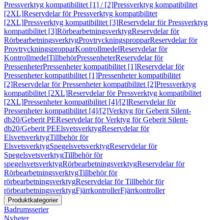
Pressverktyg kompatibilitet [1] / [2]
Pressverktyg kompatibilitet
[2XL]
Reservdelar för Pressverktyg kompatibilitet
[2XL]
Pressverktyg kompatibilitet [3]
Reservdelar för Pressverktyg
kompatibilitet [3]
Rörbearbetningsverktyg
Reservdelar för
Rörbearbetningsverktyg
Provtryckningsproppar
Reservdelar för
Provtryckningsproppar
Kontrollmedel
Reservdelar för
Kontrollmedel
Tillbehör
Pressenheter
Reservdelar för
Pressenheter
Pressenheter kompatibilitet [1]
Reservdelar för
Pressenheter kompatibilitet [1]
Pressenheter kompatibilitet
[2]
Reservdelar för Pressenheter kompatibilitet [2]
Pressverktyg
kompatibilitet [2XL]
Reservdelar för Pressverktyg kompatibilitet
[2XL]
Pressenheter kompatibilitet [4]/[2]
Reservdelar för
Pressenheter kompatibilitet [4]/[2]
Verktyg för Geberit Silent-
db20/Geberit PE
Reservdelar för Verktyg för Geberit Silent-
db20/Geberit PE
Elsvetsverktyg
Reservdelar för
Elsvetsverktyg
Tillbehör för
Elsvetsverktyg
Spegelsvetsverktyg
Reservdelar för
Spegelsvetsverktyg
Tillbehör för
spegelsvetsverktyg
Rörbearbetningsverktyg
Reservdelar för
Rörbearbetningsverktyg
Tillbehör för
rörbearbetningsverktyg
Reservdelar för Tillbehör för
rörbearbetningsverktyg
Fjärrkontroller
Fjärrkontroller
Produktkategorier
Badrumsserier
Nyheter