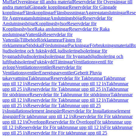
Muffar
Övergångar till andra material
Reservdelar för Övergångar till
andra material
Gängade kopplingar
Reservdelar för Gängade
kopplingar
Flänskopplingar
Flänsbussningar
Aggregatanslutningar
Rese
för Aggregatanslutningar
Anslutningsböjar
Reservdelar för
Anslutningsböjar
Kopplingshylsor
Reservdelar för
Kopplingshylsor
Raka anslutningar
Reservdelar för Raka
anslutningar
Vattenlås
Reservdelar för
Vattenlås
Tillbehör
Rörklammrar
Fästen för
rörklammrar
Stödskal
Förslutningar
Packningar
Förbrukningsmaterial
Br
ljudisolering och fuktskydd
Ljudisolering
Isoleringar för
byggnadsljudisolering
Isoleringar för byggnadsljudisolering och
luftljudsisolering
Fuktskydd
Tätningar
Ventilationsventil för
avlopp
Ventilationsventiler
Reservdelar för
Ventilationsventiler
Energisparventiler
Geberit Pluvia
takavvattning
Takbrunnar
Reservdelar för Takbrunnar
Takbrunnar
upp till 12 l/s
Reservdelar för Takbrunnar upp till 12 l/s
Takbrunnar
upp till 25 l/s
Reservdelar för Takbrunnar upp till 25 l/s
Takbrunnar
för stödrännor
Reservdelar för Takbrunnar för stödrännor
Takbrunnar
upp till 12 l/s
Reservdelar för Takbrunnar upp till 12 l/s
Takbrunnar
upp till 25 l/s
Reservdelar för Takbrunnar upp till 25
l/s
Installationselement ångspärr
Reservdelar för Installationselement
ångspärr
För takbrunnar upp till 12 l/s
Reservdelar för För takbrunnar
upp till 12 l/s
Överlopp
Reservdelar för Överlopp
För takbrunnar upp
till 12 l/s
Reservdelar för För takbrunnar upp till 12 l/s
För takbrunnar
upp till 25 l/s
Reservdelar för För takbrunnar upp till 25