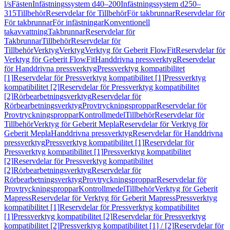
l/s
Fästen
Infästningssystem d40–200
Infästningssystem d250–
315
Tillbehör
Reservdelar för Tillbehör
För takbrunnar
Reservdelar för
För takbrunnar
För infästningar
Konventionell
takavvattning
Takbrunnar
Reservdelar för
Takbrunnar
Tillbehör
Reservdelar för
Tillbehör
Verktyg
Verktyg
Verktyg för Geberit FlowFit
Reservdelar för
Verktyg för Geberit FlowFit
Handdrivna pressverktyg
Reservdelar
för Handdrivna pressverktyg
Pressverktyg kompatibilitet
[1]
Reservdelar för Pressverktyg kompatibilitet [1]
Pressverktyg
kompatibilitet [2]
Reservdelar för Pressverktyg kompatibilitet
[2]
Rörbearbetningsverktyg
Reservdelar för
Rörbearbetningsverktyg
Provtryckningsproppar
Reservdelar för
Provtryckningsproppar
Kontrollmedel
Tillbehör
Reservdelar för
Tillbehör
Verktyg för Geberit Mepla
Reservdelar för Verktyg för
Geberit Mepla
Handdrivna pressverktyg
Reservdelar för Handdrivna
pressverktyg
Pressverktyg kompatibilitet [1]
Reservdelar för
Pressverktyg kompatibilitet [1]
Pressverktyg kompatibilitet
[2]
Reservdelar för Pressverktyg kompatibilitet
[2]
Rörbearbetningsverktyg
Reservdelar för
Rörbearbetningsverktyg
Provtryckningsproppar
Reservdelar för
Provtryckningsproppar
Kontrollmedel
Tillbehör
Verktyg för Geberit
Mapress
Reservdelar för Verktyg för Geberit Mapress
Pressverktyg
kompatibilitet [1]
Reservdelar för Pressverktyg kompatibilitet
[1]
Pressverktyg kompatibilitet [2]
Reservdelar för Pressverktyg
kompatibilitet [2]
Pressverktyg kompatibilitet [1] / [2]
Reservdelar för