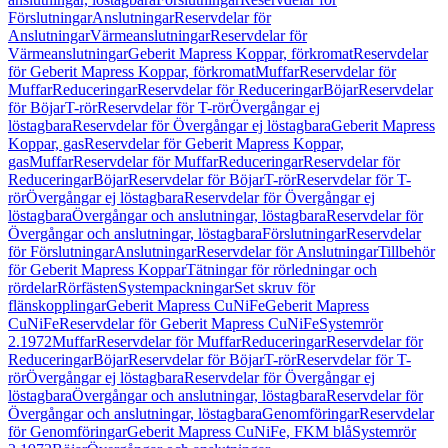
Förslutningar
Anslutningar
Reservdelar för
Anslutningar
Värmeanslutningar
Reservdelar för
Värmeanslutningar
Geberit Mapress Koppar, förkromat
Reservdelar
för Geberit Mapress Koppar, förkromat
Muffar
Reservdelar för
Muffar
Reduceringar
Reservdelar för Reduceringar
Böjar
Reservdelar
för Böjar
T-rör
Reservdelar för T-rör
Övergångar ej
löstagbara
Reservdelar för Övergångar ej löstagbara
Geberit Mapress
Koppar, gas
Reservdelar för Geberit Mapress Koppar,
gas
Muffar
Reservdelar för Muffar
Reduceringar
Reservdelar för
Reduceringar
Böjar
Reservdelar för Böjar
T-rör
Reservdelar för T-
rör
Övergångar ej löstagbara
Reservdelar för Övergångar ej
löstagbara
Övergångar och anslutningar, löstagbara
Reservdelar för
Övergångar och anslutningar, löstagbara
Förslutningar
Reservdelar
för Förslutningar
Anslutningar
Reservdelar för Anslutningar
Tillbehör
för Geberit Mapress Koppar
Tätningar för rörledningar och
rördelar
Rörfästen
Systempackningar
Set skruv för
flänskopplingar
Geberit Mapress CuNiFe
Geberit Mapress
CuNiFe
Reservdelar för Geberit Mapress CuNiFe
Systemrör
2.1972
Muffar
Reservdelar för Muffar
Reduceringar
Reservdelar för
Reduceringar
Böjar
Reservdelar för Böjar
T-rör
Reservdelar för T-
rör
Övergångar ej löstagbara
Reservdelar för Övergångar ej
löstagbara
Övergångar och anslutningar, löstagbara
Reservdelar för
Övergångar och anslutningar, löstagbara
Genomföringar
Reservdelar
för Genomföringar
Geberit Mapress CuNiFe, FKM blå
Systemrör