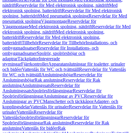
nätdrift
Reservdelar för Med elektronisk spolning, nätdrift
Med
elektronisk spolning, batteridrift
Reservdelar för Med elektronisk
spolning, batteridrift
Med pneumatisk spolning
Reservdelar för Med
pneumatisk spolning
Väggmontage
Reservdelar för
Väggmontage
Med elektronisk spolning, nätdrift
Reservdelar för Med
elektronisk spolning, nätdrift
Med elektronisk spolning,
batteridrift
Reservdelar för Med elektronisk spolning,
batteridrift
Tillbehör
Reservdelar för Tillbehör
Installations- och
ombyggnadssatser
Reservdelar för Installations- och
ombyggnadssatser
Spolrör, spolrörsböjar och
adaptrar
Täckplattor
Integrerade
styrningar
Fjärrkontroller
Apparatanslutningar för toaletter, urinaler
och bidéer
Vattenlås för WC och tvättställ
Reservdelar för Vattenlås
för WC och tvättställ
Anslutningsböjar
Reservdelar för
Anslutningsböjar
Rak anslutning
Reservdelar för Rak
anslutning
Anslutningssats
Reservdelar för
Anslutningssats
Spolrörsförlängningar
Reservdelar för
Spolrörsförlängningar
Anslutningar av PVC
Reservdelar för
Anslutningar av PVC
Manschetter och täckkåpor
Adapter- och
kopplingsdelar
Vattenlås för urinaler
Reservdelar för Vattenlås för
urinaler
Vattenlås
Reservdelar för
Vattenlås
Spolrörsförlängningar
Reservdelar för
Spolrörsförlängningar
Rak anslutning
Reservdelar för Rak
anslutning
Vattenlås för bidéer
Rak