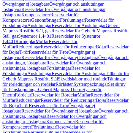
Övergångar ej löstagbara
Övergångar och anslutningar,
löstagbara
Reservdelar för Övergångar och anslutningar,
löstagbara
Kompensatorer
Reservdelar för
Kompensatorer
Genomföringar
Förslutningar
Reservdelar för
Förslutningar
Anslutningar
Reservdelar för Anslutningar
Geberit
Mapress Rostfritt Stål, gas
Reservdelar för Geberit Mapress Rostfritt
Stål, gas
Systemrör 1.4401
Reservdelar för Systemrör
1.4401
Rörnipplar
Muffar
Reservdelar för
Muffar
Reduceringar
Reservdelar för Reduceringar
Böjar
Reservdelar
för Böjar
T-rör
Reservdelar för T-rör
Övergångar ej
löstagbara
Reservdelar för Övergångar ej löstagbara
Övergångar och
anslutningar, löstagbara
Reservdelar för Övergångar och
anslutningar, löstagbara
Förslutningar
Reservdelar för
Förslutningar
Anslutningar
Reservdelar för Anslutningar
Tillbehör för
Geberit Mapress Rostfritt Stål
Skyddskåpor med rörände
Tätningar
för rörledningar och rördelar
Rörfästen
Systempackningar
Set skruv
för flänskopplingar
Geberit Mapress Therm
Systemrör
Therm
Rördelar
Reservdelar för Rördelar
Muffar
Reservdelar för
Muffar
Reduceringar
Reservdelar för Reduceringar
Böjar
Reservdelar
för Böjar
T-rör
Reservdelar för T-rör
Övergångar ej
löstagbara
Reservdelar för Övergångar ej löstagbara
Övergångar och
anslutningar, löstagbara
Reservdelar för Övergångar och
anslutningar, löstagbara
Kompensatorer
Reservdelar för
Kompensatorer
Förslutningar
Reservdelar för
Förslutningar
Värmeanslutningar
Reservdelar för