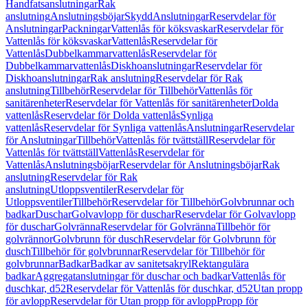
Handfatsanslutningar
Rak
anslutning
Anslutningsböjar
Skydd
Anslutningar
Reservdelar för
Anslutningar
Packningar
Vattenlås för köksvaskar
Reservdelar för
Vattenlås för köksvaskar
Vattenlås
Reservdelar för
Vattenlås
Dubbelkammarvattenlås
Reservdelar för
Dubbelkammarvattenlås
Diskhoanslutningar
Reservdelar för
Diskhoanslutningar
Rak anslutning
Reservdelar för Rak
anslutning
Tillbehör
Reservdelar för Tillbehör
Vattenlås för
sanitärenheter
Reservdelar för Vattenlås för sanitärenheter
Dolda
vattenlås
Reservdelar för Dolda vattenlås
Synliga
vattenlås
Reservdelar för Synliga vattenlås
Anslutningar
Reservdelar
för Anslutningar
Tillbehör
Vattenlås för tvättställ
Reservdelar för
Vattenlås för tvättställ
Vattenlås
Reservdelar för
Vattenlås
Anslutningsböjar
Reservdelar för Anslutningsböjar
Rak
anslutning
Reservdelar för Rak
anslutning
Utloppsventiler
Reservdelar för
Utloppsventiler
Tillbehör
Reservdelar för Tillbehör
Golvbrunnar och
badkar
Duschar
Golvavlopp för duschar
Reservdelar för Golvavlopp
för duschar
Golvränna
Reservdelar för Golvränna
Tillbehör för
golvrännor
Golvbrunn för dusch
Reservdelar för Golvbrunn för
dusch
Tillbehör för golvbrunnar
Reservdelar för Tillbehör för
golvbrunnar
Badkar
Badkar av sanitetsakryl
Rektangulära
badkar
Aggregatanslutningar för duschar och badkar
Vattenlås för
duschkar, d52
Reservdelar för Vattenlås för duschkar, d52
Utan propp
för avlopp
Reservdelar för Utan propp för avlopp
Propp för