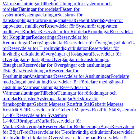
Värmeanslutningar
Tillbehör
Tätningar för systemrör och
rördelar
Tätningar för rördelar
Fästen för
systemrör
Systempackningar
Set skruv för
flänskopplingar
Förbrukningsmaterial
Geberit Mepla
Systemrör
tappvatten, multilayer
Reservdelar för Systemrör tappvatten,
multilayer
Rördelar
Reservdelar för Rördelar
Kopplingar
Reservdelar
för Kopplingar
Reduceringar
Reservdelar för
Reduceringar
Övergångsvinklar
Reservdelar för Övergångsvinklar
T-
rör
Reservdelar för T-rör
Invändig cirkulation
Reservdelar för
Invändig cirkulation
Övergångar ej löstagbara
Reservdelar för
Övergångar ej löstagbara
Övergångar och anslutningar,
löstagbara
Reservdelar för Övergångar och anslutningar,
löstagbara
Förslutningar
Reservdelar för
Förslutningar
Anslutningar
Reservdelar för Anslutningar
Fördelare
med gängad anslutning
Reservdelar för Fördelare med gängad
anslutning
Värmeanslutningar
Reservdelar för
Värmeanslutningar
Tillbehör
Tätningar för rörledningar och
rördelar
Rörfästen
Systempackningar
Set skruv för
flänskopplingar
Geberit Mapress Rostfritt Stål
Geberit Mapress
Rostfritt Stål
Reservdelar för Geberit Mapress Rostfritt Stål
Systemrör
1.4401
Reservdelar för Systemrör
1.4401
Rörnipplar
Muffar
Reservdelar för
Muffar
Reduceringar
Reservdelar för Reduceringar
Böjar
Reservdelar
för Böjar
T-rör
Reservdelar för T-rör
Invändig cirkulation
Reservdelar
för Invändig cirkulation
Övergångar ej löstagbara
Reservdelar för