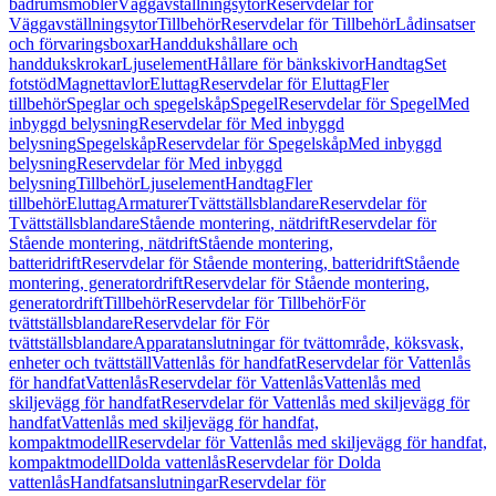
badrumsmöbler
Väggavställningsytor
Reservdelar för
Väggavställningsytor
Tillbehör
Reservdelar för Tillbehör
Lådinsatser
och förvaringsboxar
Handdukshållare och
handdukskrokar
Ljuselement
Hållare för bänkskivor
Handtag
Set
fotstöd
Magnettavlor
Eluttag
Reservdelar för Eluttag
Fler
tillbehör
Speglar och spegelskåp
Spegel
Reservdelar för Spegel
Med
inbyggd belysning
Reservdelar för Med inbyggd
belysning
Spegelskåp
Reservdelar för Spegelskåp
Med inbyggd
belysning
Reservdelar för Med inbyggd
belysning
Tillbehör
Ljuselement
Handtag
Fler
tillbehör
Eluttag
Armaturer
Tvättställsblandare
Reservdelar för
Tvättställsblandare
Stående montering, nätdrift
Reservdelar för
Stående montering, nätdrift
Stående montering,
batteridrift
Reservdelar för Stående montering, batteridrift
Stående
montering, generatordrift
Reservdelar för Stående montering,
generatordrift
Tillbehör
Reservdelar för Tillbehör
För
tvättställsblandare
Reservdelar för För
tvättställsblandare
Apparatanslutningar för tvättområde, köksvask,
enheter och tvättställ
Vattenlås för handfat
Reservdelar för Vattenlås
för handfat
Vattenlås
Reservdelar för Vattenlås
Vattenlås med
skiljevägg för handfat
Reservdelar för Vattenlås med skiljevägg för
handfat
Vattenlås med skiljevägg för handfat,
kompaktmodell
Reservdelar för Vattenlås med skiljevägg för handfat,
kompaktmodell
Dolda vattenlås
Reservdelar för Dolda
vattenlås
Handfatsanslutningar
Reservdelar för