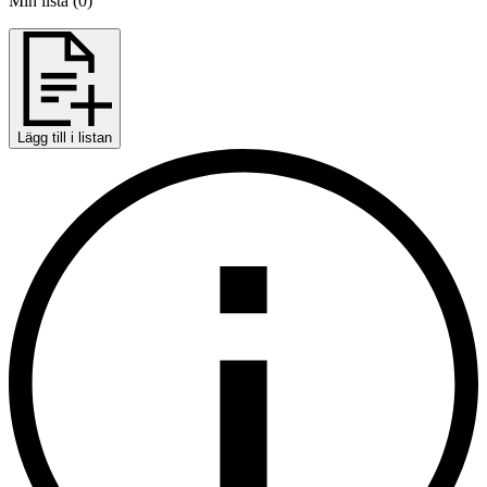
Min lista
(
0
)
Lägg till i listan