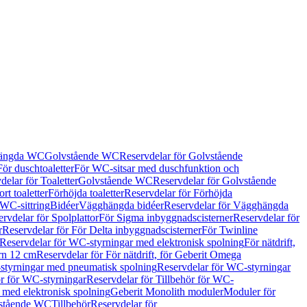
hängda WC
Golvstående WC
Reservdelar för Golvstående
För duschtoaletter
För WC-sitsar med duschfunktion och
delar för Toaletter
Golvstående WC
Reservdelar för Golvstående
rt toaletter
Förhöjda toaletter
Reservdelar för Förhöjda
 WC-sittring
Bidéer
Vägghängda bidéer
Reservdelar för Vägghängda
rvdelar för Spolplattor
För Sigma inbyggnadscisterner
Reservdelar för
r
Reservdelar för För Delta inbyggnadscisterner
För Twinline
Reservdelar för WC-styrningar med elektronisk spolning
För nätdrift,
ern 12 cm
Reservdelar för För nätdrift, för Geberit Omega
tyrningar med pneumatisk spolning
Reservdelar för WC-styrningar
ör för WC-styrningar
Reservdelar för Tillbehör för WC-
 med elektronisk spolning
Geberit Monolith moduler
Moduler för
vstående WC
Tillbehör
Reservdelar för