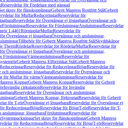
g
Reservdelar för Fördelare med gängad
Set skruv för flänskopplingar
Geberit Mapress Rostfritt Stål
Geberit
rvdelar för Muffar
Reduceringar
Reservdelar för
tagbara
Reservdelar för Övergångar ej löstagbara
Övergångar och
r
Förslutningar
Reservdelar för Förslutningar
Anslutningar
Reservdelar
mrör 1.4401
Rörnipplar
Muffar
Reservdelar för
för Övergångar ej löstagbara
Övergångar och anslutningar,
slutningar
Tillbehör för Geberit Mapress Rostfritt Stål
Skyddskåpor
ör Therm
Rördelar
Reservdelar för Rördelar
Muffar
Reservdelar för
för Övergångar ej löstagbara
Övergångar och anslutningar,
r Förslutningar
Värmeanslutningar
Reservdelar för
 systemrör
Geberit Mapress Elförzinkat Stål
Geberit Mapress
Reduceringar
Reservdelar för Reduceringar
Böjar
Reservdelar för
och anslutningar, löstagbara
Reservdelar för Övergångar och
r för Muffar för värme
Värmeanslutningar
Reservdelar för
Mapress Koppar
Geberit Mapress Koppar
Reservdelar för Geberit
rör
Invändig cirkulation
Reservdelar för Invändig
stagbara
Reservdelar för Övergångar och anslutningar,
utningar
Geberit Mapress Koppar, förkromat
Reservdelar för Geberit
lar för T-rör
Övergångar ej löstagbara
Reservdelar för Övergångar ej
för Reduceringar
Böjar
Reservdelar för Böjar
T-rör
Reservdelar för T-
 anslutningar, löstagbara
Förslutningar
Reservdelar för
n
Systempackningar
Set skruv för flänskopplingar
Geberit Mapress
rvdelar för Reduceringar
Böjar
Reservdelar för Böjar
T-rör
Reservdelar