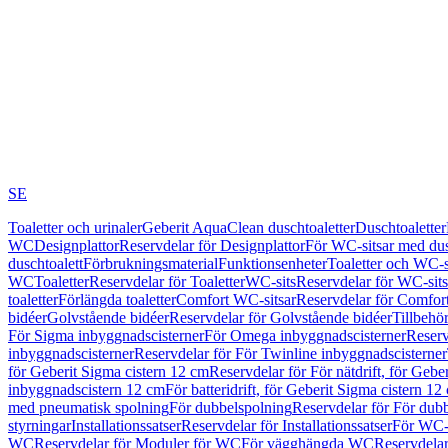
SE
Toaletter och urinaler
Geberit AquaClean duschtoaletter
Duschtoaletter
WC
Designplattor
Reservdelar för Designplattor
För WC-sitsar med du
duschtoalett
Förbrukningsmaterial
Funktionsenheter
Toaletter och WC-s
WC
Toaletter
Reservdelar för Toaletter
WC-sits
Reservdelar för WC-sits
toaletter
Förlängda toaletter
Comfort WC-sitsar
Reservdelar för Comfor
bidéer
Golvstående bidéer
Reservdelar för Golvstående bidéer
Tillbehö
För Sigma inbyggnadscisterner
För Omega inbyggnadscisterner
Reserv
inbyggnadscisterner
Reservdelar för För Twinline inbyggnadscisterner
för Geberit Sigma cistern 12 cm
Reservdelar för För nätdrift, för Gebe
inbyggnadscistern 12 cm
För batteridrift, för Geberit Sigma cistern 12
med pneumatisk spolning
För dubbelspolning
Reservdelar för För dub
styrningar
Installationssatser
Reservdelar för Installationssatser
För WC-s
WC
Reservdelar för Moduler för WC
För vägghängda WC
Reservdela