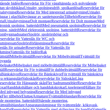
tående bidéer
Reservdelar för För vägghängda och golvstående
Utan skyddskåpa
Urinaler, spolningsdrift, spolkantlösa
Reservdelar för
nalstyrning
Reservdelar för Med integrerad urinalstyrning
Urinaler,
äggar i glas
Skiljeväggar av sanitetsporslin
Tillbehör
Reservdelar för
rial
Urinalstyrningar
Dolt montage
Reservdelar för Dolt montage
Med
onisk spolning, batteridrift
Med pneumatisk spolning
Reservdelar för
ing, nätdrift
Med elektronisk spolning, batteridrift
Reservdelar för
h ombyggnadssatser
Spolrör, spolrörsböjar och
servdelar för Vattenlås för WC och
utningssats
Spolrörsförlängningar
Reservdelar för
enlås för urinaler
Reservdelar för Vattenlås för
lutning
Vattenlås för bidéer
Rak
ttställ
Möbeltvättställ
Reservdelar för Möbeltvättställ
Tvättställ för
nbyggda
belpaket
Möbelpaket med möbeltvättställ
Reservdelar för Möbelpaket
täll
Reservdelar för För tvättställ
För dubbeltvättställ
Reservdelar för
a
Bänkskivor
Reservdelar för Bänkskivor
För tvättställ för bänkskiva
va rektangulärt
Sidoskåp
Reservdelar för Sidoskåp
Låga
eservdelar för Hängande skåp
Fler badrumsmöbler
Reservdelar för
oxar
Handdukshållare och handdukskrokar
Ljuselement
Hållare för
Med inbyggd belysning
Reservdelar för Med inbyggd
g
Fler tillbehör
Eluttag
Armaturer
Tvättställsblandare
Reservdelar för
de montering, batteridrift
Stående montering,
ättställsblandare
Apparatanslutningar för tvättområde, köksvask,
 handfat
Reservdelar för Vattenlås med skiljevägg för handfat
Vattenlås