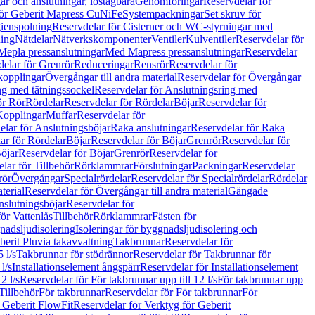
r och anslutningar, löstagbara
Genomföringar
Reservdelar för
för Geberit Mapress CuNiFe
Systempackningar
Set skruv för
ienspolning
Reservdelar för Cisterner och WC-styrningar med
ning
Nätdelar
Nätverkskomponenter
Ventiler
Kulventiler
Reservdelar för
Mepla pressanslutningar
Med Mapress pressanslutningar
Reservdelar
elar för Grenrör
Reduceringar
Rensrör
Reservdelar för
opplingar
Övergångar till andra material
Reservdelar för Övergångar
ng med tätningssockel
Reservdelar för Anslutningsring med
ör Rör
Rördelar
Reservdelar för Rördelar
Böjar
Reservdelar för
Kopplingar
Muffar
Reservdelar för
elar för Anslutningsböjar
Raka anslutningar
Reservdelar för Raka
ar för Rördelar
Böjar
Reservdelar för Böjar
Grenrör
Reservdelar för
öjar
Reservdelar för Böjar
Grenrör
Reservdelar för
lar för Tillbehör
Rörklammrar
Förslutningar
Packningar
Reservdelar
rör
Övergångar
Specialrördelar
Reservdelar för Specialrördelar
Rördelar
terial
Reservdelar för Övergångar till andra material
Gängade
slutningsböjar
Reservdelar för
ör Vattenlås
Tillbehör
Rörklammrar
Fästen för
gnadsljudisolering
Isoleringar för byggnadsljudisolering och
berit Pluvia takavvattning
Takbrunnar
Reservdelar för
 l/s
Takbrunnar för stödrännor
Reservdelar för Takbrunnar för
l/s
Installationselement ångspärr
Reservdelar för Installationselement
2 l/s
Reservdelar för För takbrunnar upp till 12 l/s
För takbrunnar upp
Tillbehör
För takbrunnar
Reservdelar för För takbrunnar
För
 Geberit FlowFit
Reservdelar för Verktyg för Geberit