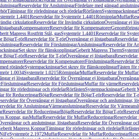
lutningar
Reservdelar för Anslutningar
Fördelare med gängad anslutnin
ehör
Tätningar för rörledningar och rördelar
Rörfästen
Systempackningar
stemrör 1.4401
Reservdelar för Systemrör 1.4401
Rörnipplar
Muffar
Rese
vändig cirkulation
Reservdelar för Invändig cirkulation
Övergångar ej lös
löstagbara
Kompensatorer
Reservdelar för Kompensatorer
Genomföringa
erit Mapress Rostfritt Stål, gas
Systemrör 1.4401
Reservdelar för Syste
ör Böjar
T-rör
Reservdelar för T-rör
Övergångar ej löstagbara
Reservdelar 
slutningar
Reservdelar för Förslutningar
Anslutningar
Reservdelar för An
ackningar
Set skruv för flänskopplingar
Geberit Mapress Therm
Systemr
ör Böjar
T-rör
Reservdelar för T-rör
Övergångar ej löstagbara
Reservdelar 
mpensatorer
Reservdelar för Kompensatorer
Förslutningar
Reservdelar fö
med rörände
Systempackningar
Set skruv för flänskopplingar
Fästen för
mrör 1.0034
Systemrör 1.0215
Rörnipplar
Muffar
Reservdelar för Muffar
ngar ej löstagbara
Reservdelar för Övergångar ej löstagbara
Övergångar 
r
Förslutningar
Reservdelar för Förslutningar
Muffar för värme
Reservdela
ingar för rörledningar och rördelar
Rörfästen
Systempackningar
Geberit 
ar för Reduceringar
Böjar
Reservdelar för Böjar
T-rör
Reservdelar för T-
servdelar för Övergångar ej löstagbara
Övergångar och anslutningar, lö
ervdelar för Anslutningar
Värmeanslutningar
Reservdelar för Värmeansl
ar
Reservdelar för Reduceringar
Böjar
Reservdelar för Böjar
T-rör
Reservde
ess Koppar, gas
Muffar
Reservdelar för Muffar
Reduceringar
Reservdelar 
Övergångar och anslutningar, löstagbara
Reservdelar för Övergångar och
 Geberit Mapress Koppar
Tätningar för rörledningar och rördelar
Rörfäste
uNiFe
Systemrör 2.1972
Muffar
Reservdelar för Muffar
Reduceringar
Rese