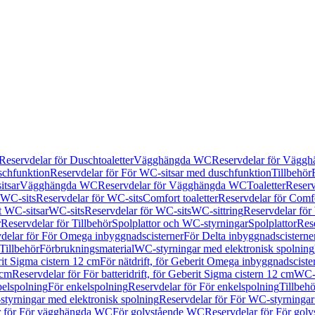
Reservdelar för Duschtoaletter
Vägghängda WC
Reservdelar för Vägg
schfunktion
Reservdelar för För WC-sitsar med duschfunktion
Tillbehör
itsar
Vägghängda WC
Reservdelar för Vägghängda WC
Toaletter
Reserv
WC-sits
Reservdelar för WC-sits
Comfort toaletter
Reservdelar för Comfo
t WC-sitsar
WC-sits
Reservdelar för WC-sits
WC-sittring
Reservdelar för
r
Reservdelar för Tillbehör
Spolplattor och WC-styrningar
Spolplattor
Rese
delar för För Omega inbyggnadscisterner
För Delta inbyggnadscisterne
Tillbehör
Förbrukningsmaterial
WC-styrningar med elektronisk spolning
rit Sigma cistern 12 cm
För nätdrift, för Geberit Omega inbyggnadscist
 cm
Reservdelar för För batteridrift, för Geberit Sigma cistern 12 cm
WC-s
belspolning
För enkelspolning
Reservdelar för För enkelspolning
Tillbeh
tyrningar med elektronisk spolning
Reservdelar för För WC-styrningar
r för För vägghängda WC
För golvstående WC
Reservdelar för För gol