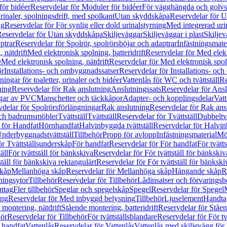
för bidéer
Reservdelar för Moduler för bidéer
För vägghängda och golvs
rinaler, spolningsdrift, med spolkant
Utan skyddskåpa
Reservdelar för 
ng
Reservdelar för För synlig eller dold urinalstyrning
Med integrerad uri
eservdelar för Utan skyddskåpa
Skiljeväggar
Skiljeväggar i plast
Skiljev
ptrar
Reservdelar för Spolrör, spolrörsböjar och adaptrar
Infästningsmate
 nätdrift
Med elektronisk spolning, batteridrift
Reservdelar för Med elektr
e
Med elektronisk spolning, nätdrift
Reservdelar för Med elektronisk spoln
ör
Installations- och ombyggnadssatser
Reservdelar för Installations- oc
ingar för toaletter, urinaler och bidéer
Vattenlås för WC och tvättställ
Re
ning
Reservdelar för Rak anslutning
Anslutningssats
Reservdelar för Ansl
ngar av PVC
Manschetter och täckkåpor
Adapter- och kopplingsdelar
Vatt
delar för Spolrörsförlängningar
Rak anslutning
Reservdelar för Rak ans
 och badrumsmöbler
Tvättställ
Tvättställ
Reservdelar för Tvättställ
Dubbeltvä
 för Handfat
Hörnhandfat
Halvinbyggda tvättställ
Reservdelar för Halvi
Underbyggnadstvättställ
Tillbehör
Propp för avlopp
Infästningsmaterial
Mö
ör Tvättställsunderskåp
För handfat
Reservdelar för För handfat
För tvätts
äll
För tvättställ för bänkskiva
Reservdelar för För tvättställ för bänkskiv
ställ för bänkskiva rektangulärt
Reservdelar för För tvättställ för bänkski
skåp
Mellanhöga skåp
Reservdelar för Mellanhöga skåp
Hängande skåp
R
ningsytor
Tillbehör
Reservdelar för Tillbehör
Lådinsatser och förvaringsb
uttag
Fler tillbehör
Speglar och spegelskåp
Spegel
Reservdelar för Spegel
ing
Reservdelar för Med inbyggd belysning
Tillbehör
Ljuselement
Handta
 montering, nätdrift
Stående montering, batteridrift
Reservdelar för Ståen
hör
Reservdelar för Tillbehör
För tvättställsblandare
Reservdelar för För tv
r handfat
Vattenlås
Reservdelar för Vattenlås
Vattenlås med skiljevägg för