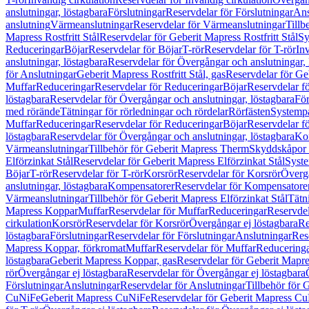
anslutningar, löstagbara
Förslutningar
Reservdelar för Förslutningar
Ans
anslutning
Värmeanslutningar
Reservdelar för Värmeanslutningar
Tillb
Mapress Rostfritt Stål
Reservdelar för Geberit Mapress Rostfritt Stål
Sy
Reduceringar
Böjar
Reservdelar för Böjar
T-rör
Reservdelar för T-rör
In
anslutningar, löstagbara
Reservdelar för Övergångar och anslutningar, 
för Anslutningar
Geberit Mapress Rostfritt Stål, gas
Reservdelar för Geb
Muffar
Reduceringar
Reservdelar för Reduceringar
Böjar
Reservdelar f
löstagbara
Reservdelar för Övergångar och anslutningar, löstagbara
För
med rörände
Tätningar för rörledningar och rördelar
Rörfästen
Systemp
Muffar
Reduceringar
Reservdelar för Reduceringar
Böjar
Reservdelar f
löstagbara
Reservdelar för Övergångar och anslutningar, löstagbara
Ko
Värmeanslutningar
Tillbehör för Geberit Mapress Therm
Skyddskåpor 
Elförzinkat Stål
Reservdelar för Geberit Mapress Elförzinkat Stål
Syste
Böjar
T-rör
Reservdelar för T-rör
Korsrör
Reservdelar för Korsrör
Övergå
anslutningar, löstagbara
Kompensatorer
Reservdelar för Kompensatore
Värmeanslutningar
Tillbehör för Geberit Mapress Elförzinkat Stål
Tätn
Mapress Koppar
Muffar
Reservdelar för Muffar
Reduceringar
Reservdel
cirkulation
Korsrör
Reservdelar för Korsrör
Övergångar ej löstagbara
Re
löstagbara
Förslutningar
Reservdelar för Förslutningar
Anslutningar
Res
Mapress Koppar, förkromat
Muffar
Reservdelar för Muffar
Reducering
löstagbara
Geberit Mapress Koppar, gas
Reservdelar för Geberit Mapr
rör
Övergångar ej löstagbara
Reservdelar för Övergångar ej löstagbara
Förslutningar
Anslutningar
Reservdelar för Anslutningar
Tillbehör för
CuNiFe
Geberit Mapress CuNiFe
Reservdelar för Geberit Mapress C