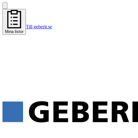
Till geberit.se
Mina listor