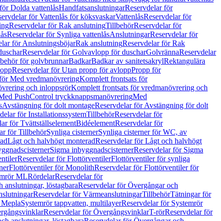
för Dolda vattenlås
Handfatsanslutningar
Reservdelar för
ervdelar för Vattenlås för köksvaskar
Vattenlås
Reservdelar för
ing
Reservdelar för Rak anslutning
Tillbehör
Reservdelar för
lås
Reservdelar för Synliga vattenlås
Anslutningar
Reservdelar för
lar för Anslutningsböjar
Rak anslutning
Reservdelar för Rak
duschar
Reservdelar för Golvavlopp för duschar
Golvränna
Reservdelar
lbehör för golvbrunnar
Badkar
Badkar av sanitetsakryl
Rektangulära
lopp
Reservdelar för Utan propp för avlopp
Propp för
 för Med vredmanövrering
Komplett frontsats för
vrering och inloppsrör
Komplett frontsats för vredmanövrering och
 Med PushControl tryckknappsmanövrering
Med
s
Avstängning för dolt montage
Reservdelar för Avstängning för dolt
elar för Installationssystem
Tillbehör
Reservdelar för
ar för Tvättställselement
Bidéelement
Reservdelar för
r för Tillbehör
Synliga cisterner
Synliga cisterner för WC, av
rad
Lågt och halvhögt monterad
Reservdelar för Lågt och halvhögt
yggnadscisterner
Sigma inbyggnadscisterner
Reservdelar för Sigma
ntiler
Reservdelar för Flottörventiler
Flottörventiler för synliga
ner
Flottörventiler för Monolith
Reservdelar för Flottörventiler för
emrör ML
Rördelar
Reservdelar för
 anslutningar, löstagbara
Reservdelar för Övergångar och
slutningar
Reservdelar för Värmeanslutningar
Tillbehör
Tätningar för
 Mepla
Systemrör tappvatten, multilayer
Reservdelar för Systemrör
rgångsvinklar
Reservdelar för Övergångsvinklar
T-rör
Reservdelar för
ch anslutningar, löstagbara
Reservdelar för Övergångar och