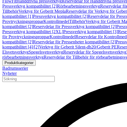
FlowFit
Handdrivna pressverktyg
Reservdelar för Handdrivna pressve
Pressverktyg kompatibilitet [2]
Rörbearbetningsverktyg
Reservdelar fö
Tillbehör
Verktyg för Geberit Mepla
Reservdelar för Verktyg för Geber
kompatibilitet [1]
Pressverktyg kompatibilitet [2]
Reservdelar för Pressv
Provtryckningsproppar
Kontrollmedel
Tillbehör
Verktyg för Geberit Ma
kompatibilitet [2]
Reservdelar för Pressverktyg kompatibilitet [2]
Pressv
Pressverktyg kompatibilitet [2XL]
Pressverktyg kompatibilitet [3]
Reser
för Provtryckningsproppar
Kontrollmedel
Reservdelar för Kontrollmed
kompatibilitet [2]
Reservdelar för Pressenheter kompatibilitet [2]
Pressv
kompatibilitet [4]/[2]
Verktyg för Geberit Silent-db20/Geberit PE
Reser
Elsvetsverktyg
Spegelsvetsverktyg
Reservdelar för Spegelsvetsverktyg
rörbearbetningsverktyg
Reservdelar för Tillbehör för rörbearbetningsv
Produktkategorier
Badrumsserier
Nyheter