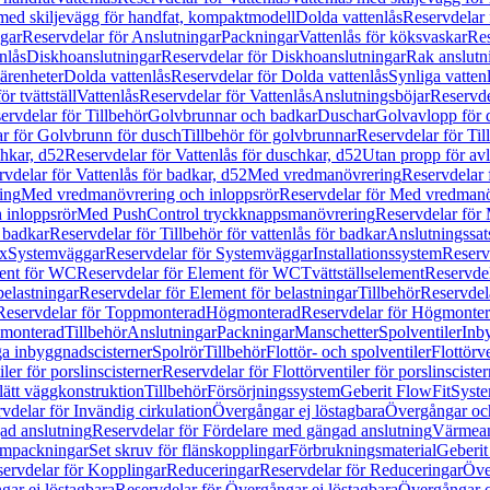
 med skiljevägg för handfat, kompaktmodell
Dolda vattenlås
Reservdelar 
gar
Reservdelar för Anslutningar
Packningar
Vattenlås för köksvaskar
Res
nlås
Diskhoanslutningar
Reservdelar för Diskhoanslutningar
Rak anslutn
tärenheter
Dolda vattenlås
Reservdelar för Dolda vattenlås
Synliga vatten
r tvättställ
Vattenlås
Reservdelar för Vattenlås
Anslutningsböjar
Reservde
ervdelar för Tillbehör
Golvbrunnar och badkar
Duschar
Golvavlopp för 
r för Golvbrunn för dusch
Tillbehör för golvbrunnar
Reservdelar för Til
chkar, d52
Reservdelar för Vattenlås för duschkar, d52
Utan propp för av
vdelar för Vattenlås för badkar, d52
Med vredmanövrering
Reservdelar
ing
Med vredmanövrering och inloppsrör
Reservdelar för Med vredmanö
 inloppsrör
Med PushControl tryckknappsmanövrering
Reservdelar för
r badkar
Reservdelar för Tillbehör för vattenlås för badkar
Anslutningssat
ix
Systemväggar
Reservdelar för Systemväggar
Installationssystem
Reservd
ent för WC
Reservdelar för Element för WC
Tvättställselement
Reservdel
belastningar
Reservdelar för Element för belastningar
Tillbehör
Reservdela
Reservdelar för Toppmonterad
Högmonterad
Reservdelar för Högmonte
 monterad
Tillbehör
Anslutningar
Packningar
Manschetter
Spolventiler
Inb
a inbyggnadscisterner
Spolrör
Tillbehör
Flottör- och spolventiler
Flottörve
iler för porslinscisterner
Reservdelar för Flottörventiler för porslinscister
lätt väggkonstruktion
Tillbehör
Försörjningssystem
Geberit FlowFit
Syst
vdelar för Invändig cirkulation
Övergångar ej löstagbara
Övergångar och
ad anslutning
Reservdelar för Fördelare med gängad anslutning
Värmean
empackningar
Set skruv för flänskopplingar
Förbrukningsmaterial
Geberit
ervdelar för Kopplingar
Reduceringar
Reservdelar för Reduceringar
Öve
ar ej löstagbara
Reservdelar för Övergångar ej löstagbara
Övergångar o