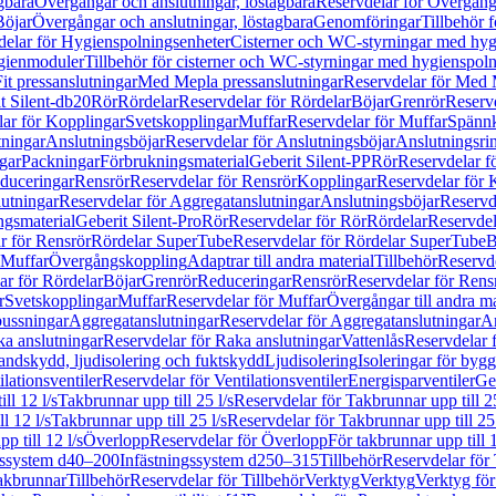
gbara
Övergångar och anslutningar, löstagbara
Reservdelar för Övergånga
Böjar
Övergångar och anslutningar, löstagbara
Genomföringar
Tillbehör 
delar för Hygienspolningsenheter
Cisterner och WC-styrningar med hyg
ygienmoduler
Tillbehör för cisterner och WC-styrningar med hygienspol
t pressanslutningar
Med Mepla pressanslutningar
Reservdelar för Med 
t Silent-db20
Rör
Rördelar
Reservdelar för Rördelar
Böjar
Grenrör
Reservd
ar för Kopplingar
Svetskopplingar
Muffar
Reservdelar för Muffar
Spännk
tningar
Anslutningsböjar
Reservdelar för Anslutningsböjar
Anslutningsri
gar
Packningar
Förbrukningsmaterial
Geberit Silent-PP
Rör
Reservdelar f
educeringar
Rensrör
Reservdelar för Rensrör
Kopplingar
Reservdelar för 
utningar
Reservdelar för Aggregatanslutningar
Anslutningsböjar
Reservd
ngsmaterial
Geberit Silent-Pro
Rör
Reservdelar för Rör
Rördelar
Reservdel
r för Rensrör
Rördelar SuperTube
Reservdelar för Rördelar SuperTube
B
 Muffar
Övergångskoppling
Adaptrar till andra material
Tillbehör
Reservde
ar för Rördelar
Böjar
Grenrör
Reduceringar
Rensrör
Reservdelar för Rens
r
Svetskopplingar
Muffar
Reservdelar för Muffar
Övergångar till andra ma
bussningar
Aggregatanslutningar
Reservdelar för Aggregatanslutningar
An
a anslutningar
Reservdelar för Raka anslutningar
Vattenlås
Reservdelar f
andskydd, ljudisolering och fuktskydd
Ljudisolering
Isoleringar för byg
ilationsventiler
Reservdelar för Ventilationsventiler
Energisparventiler
Ge
ll 12 l/s
Takbrunnar upp till 25 l/s
Reservdelar för Takbrunnar upp till 25
l 12 l/s
Takbrunnar upp till 25 l/s
Reservdelar för Takbrunnar upp till 25 
p till 12 l/s
Överlopp
Reservdelar för Överlopp
För takbrunnar upp till 1
gssystem d40–200
Infästningssystem d250–315
Tillbehör
Reservdelar för 
akbrunnar
Tillbehör
Reservdelar för Tillbehör
Verktyg
Verktyg
Verktyg för