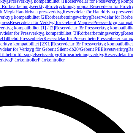
rktyg
Pressverktyg kompatibilitet [1]
Reservdelar för Pressverktyg kompati
r Rörbearbetningsverktyg
Provtryckningsproppar
Reservdelar för Provt
it Mepla
Handdrivna pressverktyg
Reservdelar för Handdrivna pressver
erktyg kompatibilitet [2]
Rörbearbetningsverktyg
Reservdelar för Rörbe
press
Reservdelar för Verktyg för Geberit Mapress
Pressverktyg kompatib
erktyg kompatibilitet [1] / [2]
Reservdelar för Pressverktyg kompatibilitet
vdelar för Pressverktyg kompatibilitet [3]
Rörbearbetningsverktyg
Reser
el
Tillbehör
Pressenheter
Reservdelar för Pressenheter
Pressenheter kompat
erktyg kompatibilitet [2XL]
Reservdelar för Pressverktyg kompatibilite
vdelar för Verktyg för Geberit Silent-db20/Geberit PE
Elsvetsverktyg
Re
Tillbehör för spegelsvetsverktyg
Rörbearbetningsverktyg
Reservdelar fö
erktyg
Fjärrkontroller
Fjärrkontroller