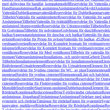
med skiljevägg för handfat, kompaktmodell
Reservdelar för Vattenlås
Handfatsanslutningar
Rak anslutning
Anslutningsböjar
Skydd
Anslutnin
Vattenlås
Dubbelkammarvattenlås
Reservdelar för Dubbelkammarvatte
Tillbehör
Vattenlås för sanitärenheter
Reservdelar för Vattenlås för sani
Anslutningar
Tillbehör
Vattenlås för tvättställ
Reservdelar för Vattenlås fö
anslutning
Utloppsventiler
Reservdelar för Utloppsventiler
Tillbehör
Res
för Golvränna
Tillbehör för golvrännor
Golvbrunn för dusch
Reservdela
badkar
Aggregatanslutningar för duschar och badkar
Vattenlås för dus
avlopp
Reservdelar för Propp för avlopp
Vattenlås för badkar, d52
Reser
vredmanövrering
Reservdelar för Komplett frontsats för vredmanövrer
inloppsrör
Reservdelar för Komplett frontsats för vredmanövrering och
ventilkonor
Reservdelar för Med ventilkonor
Tillbehör för vattenlås fö
montage
Vattenanslutningar
Installations- och spolsystem
Geberit Duof
Tillbehör
Installationselement
Reservdelar för Installationselement
Elem
Bidéelement
Urinalelement
Reservdelar för Urinalelement
Element för 
plast
Reservdelar för Synliga cisterner för WC, av plast
Toppmonterad
monterad
Spolrör för synliga cisterner
Högmonterad
Lågt och halvhögt
inbyggnadscisterner
Omega inbyggnadscisterner
Reservdelar för Omeg
cisterner
Reservdelar för Flottörventiler för synliga cisterner
Flottörvent
Monolith
Spolventiler
Start/stopp-spolning
Dubbelspolning
Element för 
Rördelar
Kopplingar
Reduceringar
Böjar
T-rör
Invändig cirkulation
Reser
anslutningar, löstagbara
Förslutningar
Anslutningar
Fördelare med gäng
systemrör och rördelar
Tätningar för rördelar
Fästen för systemrör
Syst
tappvatten, multilayer
Rördelar
Reservdelar för Rördelar
Kopplingar
Res
T-rör
Invändig cirkulation
Reservdelar för Invändig cirkulation
Övergång