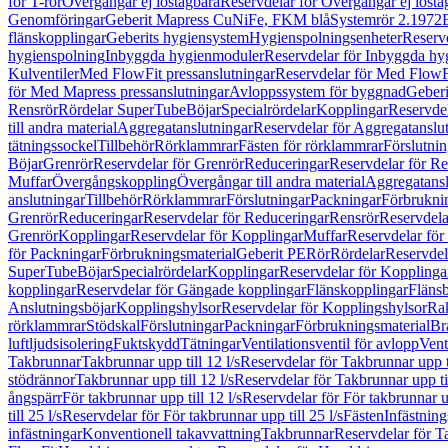
för T-rör
Övergångar ej löstagbara
Reservdelar för Övergångar ej lösta
Genomföringar
Geberit Mapress CuNiFe, FKM blå
Systemrör 2.1972
flänskopplingar
Geberits hygiensystem
Hygienspolningsenheter
Reserv
hygienspolning
Inbyggda hygienmoduler
Reservdelar för Inbyggda h
Kulventiler
Med FlowFit pressanslutningar
Reservdelar för Med FlowFi
för Med Mapress pressanslutningar
Avloppssystem för byggnad
Geberi
Rensrör
Rördelar SuperTube
Böjar
Specialrördelar
Kopplingar
Reservdel
till andra material
Aggregatanslutningar
Reservdelar för Aggregatanslu
tätningssockel
Tillbehör
Rörklammrar
Fästen för rörklammrar
Förslutnin
Böjar
Grenrör
Reservdelar för Grenrör
Reduceringar
Reservdelar för R
Muffar
Övergångskoppling
Övergångar till andra material
Aggregatansl
anslutningar
Tillbehör
Rörklammrar
Förslutningar
Packningar
Förbrukni
Grenrör
Reduceringar
Reservdelar för Reduceringar
Rensrör
Reservdela
Grenrör
Kopplingar
Reservdelar för Kopplingar
Muffar
Reservdelar för
för Packningar
Förbrukningsmaterial
Geberit PE
Rör
Rördelar
Reservdel
SuperTube
Böjar
Specialrördelar
Kopplingar
Reservdelar för Kopplinga
kopplingar
Reservdelar för Gängade kopplingar
Flänskopplingar
Fläns
Anslutningsböjar
Kopplingshylsor
Reservdelar för Kopplingshylsor
Rak
rörklammrar
Stödskal
Förslutningar
Packningar
Förbrukningsmaterial
Br
luftljudsisolering
Fuktskydd
Tätningar
Ventilationsventil för avlopp
Vent
Takbrunnar
Takbrunnar upp till 12 l/s
Reservdelar för Takbrunnar upp ti
stödrännor
Takbrunnar upp till 12 l/s
Reservdelar för Takbrunnar upp til
ångspärr
För takbrunnar upp till 12 l/s
Reservdelar för För takbrunnar up
till 25 l/s
Reservdelar för För takbrunnar upp till 25 l/s
Fästen
Infästnin
infästningar
Konventionell takavvattning
Takbrunnar
Reservdelar för T