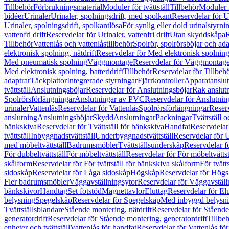
Tillbehör
Förbrukningsmaterial
Moduler för tvättställ
Tillbehör
Moduler 
bidéer
Urinaler
Urinaler, spolningsdrift, med spolkant
Reservdelar för U
Urinaler, spolningsdrift, spolkantlösa
För synlig eller dold urinalstyrni
vattenfri drift
Reservdelar för Urinaler, vattenfri drift
Utan skyddskåpa
R
Tillbehör
Vattenlås och vattenlåstillbehör
Spolrör, spolrörsböjar och ada
elektronisk spolning, nätdrift
Reservdelar för Med elektronisk spolning,
Med pneumatisk spolning
Väggmontage
Reservdelar för Väggmontag
Med elektronisk spolning, batteridrift
Tillbehör
Reservdelar för Tillbeh
adaptrar
Täckplattor
Integrerade styrningar
Fjärrkontroller
Apparatanslutn
tvättställ
Anslutningsböjar
Reservdelar för Anslutningsböjar
Rak anslut
Spolrörsförlängningar
Anslutningar av PVC
Reservdelar för Anslutni
urinaler
Vattenlås
Reservdelar för Vattenlås
Spolrörsförlängningar
Reserv
anslutning
Anslutningsböjar
Skydd
Anslutningar
Packningar
Tvättställ
bänkskiva
Reservdelar för Tvättställ för bänkskiva
Handfat
Reservdelar
tvättställ
Inbyggnadstvättställ
Underbyggnadstvättställ
Reservdelar för 
med möbeltvättställ
Badrumsmöbler
Tvättställsunderskåp
Reservdelar f
För dubbeltvättställ
För möbeltvättställ
Reservdelar för För möbeltvättst
skålform
Reservdelar för För tvättställ för bänkskiva skålform
För tvätt
sidoskåp
Reservdelar för Låga sidoskåp
Högskåp
Reservdelar för Hög
Fler badrumsmöbler
Väggavställningsytor
Reservdelar för Väggavställ
bänkskivor
Handtag
Set fotstöd
Magnettavlor
Eluttag
Reservdelar för El
belysning
Spegelskåp
Reservdelar för Spegelskåp
Med inbyggd belysn
Tvättställsblandare
Stående montering, nätdrift
Reservdelar för Stående
generatordrift
Reservdelar för Stående montering, generatordrift
Tillbe
enheter och tvättställ
Vattenlås för handfat
Reservdelar för Vattenlås fö