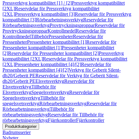
Pressverktyg kompatibilitet [1] / [2]
Pressverktyg kompatibilitet
[2XL]
Reservdelar för Pressverktyg kompatibilitet
[2XL]
Pressverktyg kompatibilitet [3]
Reservdelar för Pressverktyg
kompatibilitet [3]
Rörbearbetningsverktyg
Reservdelar för
Rörbearbetningsverktyg
Provtryckningsproppar
Reservdelar för
Provtryckningsproppar
Kontrollmedel
Reservdelar för
Kontrollmedel
Tillbehör
Pressenheter
Reservdelar för
Pressenheter
Pressenheter kompatibilitet [1]
Reservdelar för
Pressenheter kompatibilitet [1]
Pressenheter kompatibilitet
[2]
Reservdelar för Pressenheter kompatibilitet [2]
Pressverktyg
kompatibilitet [2XL]
Reservdelar för Pressverktyg kompatibilitet
[2XL]
Pressenheter kompatibilitet [4]/[2]
Reservdelar för
Pressenheter kompatibilitet [4]/[2]
Verktyg för Geberit Silent-
db20/Geberit PE
Reservdelar för Verktyg för Geberit Silent-
db20/Geberit PE
Elsvetsverktyg
Reservdelar för
Elsvetsverktyg
Tillbehör för
Elsvetsverktyg
Spegelsvetsverktyg
Reservdelar för
Spegelsvetsverktyg
Tillbehör för
spegelsvetsverktyg
Rörbearbetningsverktyg
Reservdelar för
Rörbearbetningsverktyg
Tillbehör för
rörbearbetningsverktyg
Reservdelar för Tillbehör för
rörbearbetningsverktyg
Fjärrkontroller
Fjärrkontroller
Produktkategorier
Badrumsserier
Nyheter