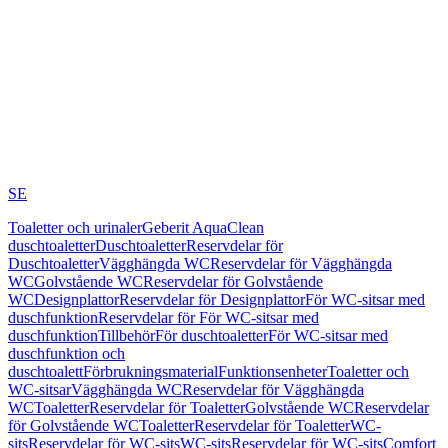
SE
Toaletter och urinaler
Geberit AquaClean
duschtoaletter
Duschtoaletter
Reservdelar för
Duschtoaletter
Vägghängda WC
Reservdelar för Vägghängda
WC
Golvstående WC
Reservdelar för Golvstående
WC
Designplattor
Reservdelar för Designplattor
För WC-sitsar med
duschfunktion
Reservdelar för För WC-sitsar med
duschfunktion
Tillbehör
För duschtoaletter
För WC-sitsar med
duschfunktion och
duschtoalett
Förbrukningsmaterial
Funktionsenheter
Toaletter och
WC-sitsar
Vägghängda WC
Reservdelar för Vägghängda
WC
Toaletter
Reservdelar för Toaletter
Golvstående WC
Reservdelar
för Golvstående WC
Toaletter
Reservdelar för Toaletter
WC-
sits
Reservdelar för WC-sits
WC-sits
Reservdelar för WC-sits
Comfort