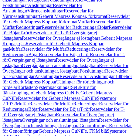
Förslutningar
Anslutningar
Reservdelar för
Anslutningar
Värmeanslutningar
Reservdelar för
Värmeanslutningar
Geberit Mapress Koppar, förkromat
Reservdelar
för Geberit Mapress Koppar, förkromat
Muffar
Reservdelar för
Muffar
Reduceringar
Reservdelar för Reduceringar
Böjar
Reservdelar
för Böjar
T-rör
Reservdelar för T-rör
Övergångar ej
löstagbara
Reservdelar för Övergångar ej löstagbara
Geberit Mapress
Koppar, gas
Reservdelar för Geberit Mapress Koppar,
gas
Muffar
Reservdelar för Muffar
Reduceringar
Reservdelar för
Reduceringar
Böjar
Reservdelar för Böjar
T-rör
Reservdelar för T-
rör
Övergångar ej löstagbara
Reservdelar för Övergångar ej
löstagbara
Övergångar och anslutningar, löstagbara
Reservdelar för
Övergångar och anslutningar, löstagbara
Förslutningar
Reservdelar
för Förslutningar
Anslutningar
Reservdelar för Anslutningar
Tillbehör
för Geberit Mapress Koppar
Tätningar för rörledningar och
rördelar
Rörfästen
Systempackningar
Set skruv för
flänskopplingar
Geberit Mapress CuNiFe
Geberit Mapress
CuNiFe
Reservdelar för Geberit Mapress CuNiFe
Systemrör
2.1972
Muffar
Reservdelar för Muffar
Reduceringar
Reservdelar för
Reduceringar
Böjar
Reservdelar för Böjar
T-rör
Reservdelar för T-
rör
Övergångar ej löstagbara
Reservdelar för Övergångar ej
löstagbara
Övergångar och anslutningar, löstagbara
Reservdelar för
Övergångar och anslutningar, löstagbara
Genomföringar
Reservdelar
för Genomföringar
Geberit Mapress CuNiFe, FKM blå
Systemrör