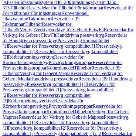
l/s
Fästen
Infästningssystem d40–200
Infästningssystem d250–
315
Tillbehör
Reservdelar för Tillbehör
För takbrunnar
Reservdelar för
För takbrunnar
För infästningar
Konventionell
takavvattning
Takbrunnar
Reservdelar för
Takbrunnar
Tillbehör
Reservdelar för
Tillbehör
Verktyg
Verktyg
Verktyg för Geberit FlowFit
Reservdelar för
Verktyg för Geberit FlowFit
Handdrivna pressverktyg
Reservdelar
för Handdrivna pressverktyg
Pressverktyg kompatibilitet
[1]
Reservdelar för Pressverktyg kompatibilitet [1]
Pressverktyg
kompatibilitet [2]
Reservdelar för Pressverktyg kompatibilitet
[2]
Rörbearbetningsverktyg
Reservdelar för
Rörbearbetningsverktyg
Provtryckningsproppar
Reservdelar för
Provtryckningsproppar
Kontrollmedel
Tillbehör
Reservdelar för
Tillbehör
Verktyg för Geberit Mepla
Reservdelar för Verktyg för
Geberit Mepla
Handdrivna pressverktyg
Reservdelar för Handdrivna
pressverktyg
Pressverktyg kompatibilitet [1]
Reservdelar för
Pressverktyg kompatibilitet [1]
Pressverktyg kompatibilitet
[2]
Reservdelar för Pressverktyg kompatibilitet
[2]
Rörbearbetningsverktyg
Reservdelar för
Rörbearbetningsverktyg
Provtryckningsproppar
Reservdelar för
Provtryckningsproppar
Kontrollmedel
Tillbehör
Verktyg för Geberit
Mapress
Reservdelar för Verktyg för Geberit Mapress
Pressverktyg
kompatibilitet [1]
Reservdelar för Pressverktyg kompatibilitet
[1]
Pressverktyg kompatibilitet [2]
Reservdelar för Pressverktyg
kompatibilitet [2]
Pressverktyg kompatibilitet [1] / [2]
Reservdelar för