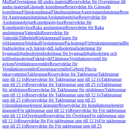
Muffar
Övergångar till andra material
Reservdelar för Övergångar till
andra material
Gängade kopplingar
Reservdelar för Gängade
kopplingar
Flänskopplingar
Flänsbussningar
Aggregatanslutningar
Rese
för Aggregatanslutningar
Anslutningsböjar
Reservdelar för
Anslutningsböjar
Kopplingshylsor
Reservdelar för
Kopplingshylsor
Raka anslutningar
Reservdelar för Raka
anslutningar
Vattenlås
Reservdelar för
Vattenlås
Tillbehör
Rörklammrar
Fästen för
rörklammrar
Stödskal
Förslutningar
Packningar
Förbrukningsmaterial
Br
ljudisolering och fuktskydd
Ljudisolering
Isoleringar för
byggnadsljudisolering
Isoleringar för byggnadsljudisolering och
luftljudsisolering
Fuktskydd
Tätningar
Ventilationsventil för
avlopp
Ventilationsventiler
Reservdelar för
Ventilationsventiler
Energisparventiler
Geberit Pluvia
takavvattning
Takbrunnar
Reservdelar för Takbrunnar
Takbrunnar
upp till 12 l/s
Reservdelar för Takbrunnar upp till 12 l/s
Takbrunnar
upp till 25 l/s
Reservdelar för Takbrunnar upp till 25 l/s
Takbrunnar
för stödrännor
Reservdelar för Takbrunnar för stödrännor
Takbrunnar
upp till 12 l/s
Reservdelar för Takbrunnar upp till 12 l/s
Takbrunnar
upp till 25 l/s
Reservdelar för Takbrunnar upp till 25
l/s
Installationselement ångspärr
Reservdelar för Installationselement
ångspärr
För takbrunnar upp till 12 l/s
Reservdelar för För takbrunnar
upp till 12 l/s
Överlopp
Reservdelar för Överlopp
För takbrunnar upp
till 12 l/s
Reservdelar för För takbrunnar upp till 12 l/s
För takbrunnar
upp till 25 l/s
Reservdelar för För takbrunnar upp till 25