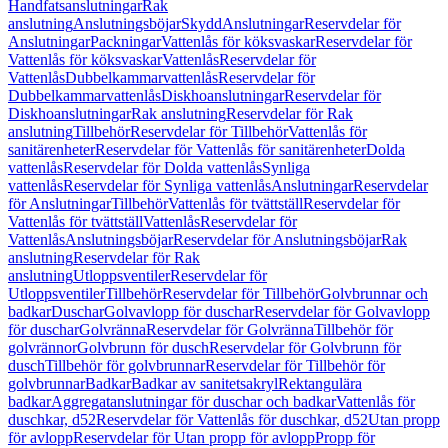
Handfatsanslutningar
Rak
anslutning
Anslutningsböjar
Skydd
Anslutningar
Reservdelar för
Anslutningar
Packningar
Vattenlås för köksvaskar
Reservdelar för
Vattenlås för köksvaskar
Vattenlås
Reservdelar för
Vattenlås
Dubbelkammarvattenlås
Reservdelar för
Dubbelkammarvattenlås
Diskhoanslutningar
Reservdelar för
Diskhoanslutningar
Rak anslutning
Reservdelar för Rak
anslutning
Tillbehör
Reservdelar för Tillbehör
Vattenlås för
sanitärenheter
Reservdelar för Vattenlås för sanitärenheter
Dolda
vattenlås
Reservdelar för Dolda vattenlås
Synliga
vattenlås
Reservdelar för Synliga vattenlås
Anslutningar
Reservdelar
för Anslutningar
Tillbehör
Vattenlås för tvättställ
Reservdelar för
Vattenlås för tvättställ
Vattenlås
Reservdelar för
Vattenlås
Anslutningsböjar
Reservdelar för Anslutningsböjar
Rak
anslutning
Reservdelar för Rak
anslutning
Utloppsventiler
Reservdelar för
Utloppsventiler
Tillbehör
Reservdelar för Tillbehör
Golvbrunnar och
badkar
Duschar
Golvavlopp för duschar
Reservdelar för Golvavlopp
för duschar
Golvränna
Reservdelar för Golvränna
Tillbehör för
golvrännor
Golvbrunn för dusch
Reservdelar för Golvbrunn för
dusch
Tillbehör för golvbrunnar
Reservdelar för Tillbehör för
golvbrunnar
Badkar
Badkar av sanitetsakryl
Rektangulära
badkar
Aggregatanslutningar för duschar och badkar
Vattenlås för
duschkar, d52
Reservdelar för Vattenlås för duschkar, d52
Utan propp
för avlopp
Reservdelar för Utan propp för avlopp
Propp för