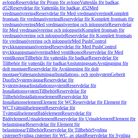
avlopp
Reservdelar för Propp för avlopp
Vattenlås för badkar,
d52
Reservdelar för Vattenlås för badkar, d52
Med
vredmanövrering
Reservdelar för Med vredmanövrering
Komplett
frontsats för vredmanövrering
Reservdelar för Komplett frontsats för
vredmanövrering
Med vredmanövrering och inloppsrör
Reservdelar
för Med vredmanövrering och inloppsrör
Komplett frontsats för
vredmanövrering och inloppsrör
Reservdelar för Komplett frontsats
för vredmanövrering och inloppsrör
Med PushControl
tryckknappsmanövrering
Reservdelar för Med PushControl
tryckknappsmanövrering
Med ventilkonor
Reservdelar för Med
ventilkonor
Tillbehör för vattenlås för badkar
Reservdelar för
Tillbehör för vattenlås för badkar
Anslutningssats
Avstängning för
dolt montage
Reservdelar för Avstängning för dolt
montage
Vattenanslutningar
Installations- och spolsystem
Geberit
Duofix
Systemväggar
Reservdelar för
Systemväggar
Installationssystem
Reservdelar för
Installationssystem
Tillbehör
Reservdelar för
Tillbehör
Installationselement
Reservdelar för
Installationselement
Element för WC
Reservdelar för Element för
WC
Tvättställselement
Reservdelar för
Tvättställselement
Bidéelement
Reservdelar för
Bidéelement
Urinalelement
Reservdelar för Urinalelement
Element för
belastningar
Reservdelar för Element för
belastningar
Tillbehör
Reservdelar för Tillbehör
Synliga
cisterner
Synliga cisterner för WC, av plast
Reservdelar för Synliga