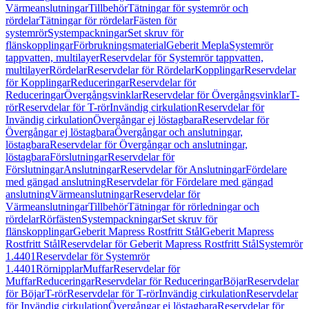
Värmeanslutningar
Tillbehör
Tätningar för systemrör och
rördelar
Tätningar för rördelar
Fästen för
systemrör
Systempackningar
Set skruv för
flänskopplingar
Förbrukningsmaterial
Geberit Mepla
Systemrör
tappvatten, multilayer
Reservdelar för Systemrör tappvatten,
multilayer
Rördelar
Reservdelar för Rördelar
Kopplingar
Reservdelar
för Kopplingar
Reduceringar
Reservdelar för
Reduceringar
Övergångsvinklar
Reservdelar för Övergångsvinklar
T-
rör
Reservdelar för T-rör
Invändig cirkulation
Reservdelar för
Invändig cirkulation
Övergångar ej löstagbara
Reservdelar för
Övergångar ej löstagbara
Övergångar och anslutningar,
löstagbara
Reservdelar för Övergångar och anslutningar,
löstagbara
Förslutningar
Reservdelar för
Förslutningar
Anslutningar
Reservdelar för Anslutningar
Fördelare
med gängad anslutning
Reservdelar för Fördelare med gängad
anslutning
Värmeanslutningar
Reservdelar för
Värmeanslutningar
Tillbehör
Tätningar för rörledningar och
rördelar
Rörfästen
Systempackningar
Set skruv för
flänskopplingar
Geberit Mapress Rostfritt Stål
Geberit Mapress
Rostfritt Stål
Reservdelar för Geberit Mapress Rostfritt Stål
Systemrör
1.4401
Reservdelar för Systemrör
1.4401
Rörnipplar
Muffar
Reservdelar för
Muffar
Reduceringar
Reservdelar för Reduceringar
Böjar
Reservdelar
för Böjar
T-rör
Reservdelar för T-rör
Invändig cirkulation
Reservdelar
för Invändig cirkulation
Övergångar ej löstagbara
Reservdelar för