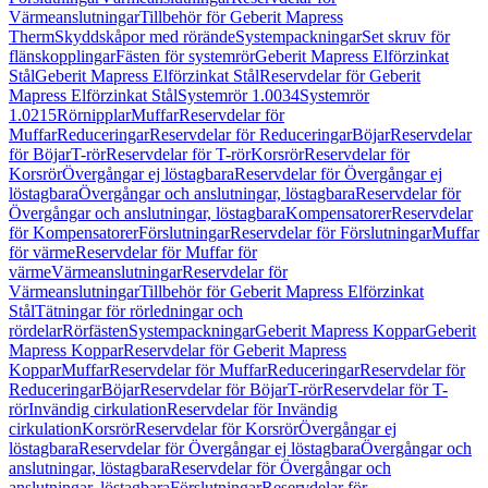
Värmeanslutningar
Tillbehör för Geberit Mapress
Therm
Skyddskåpor med rörände
Systempackningar
Set skruv för
flänskopplingar
Fästen för systemrör
Geberit Mapress Elförzinkat
Stål
Geberit Mapress Elförzinkat Stål
Reservdelar för Geberit
Mapress Elförzinkat Stål
Systemrör 1.0034
Systemrör
1.0215
Rörnipplar
Muffar
Reservdelar för
Muffar
Reduceringar
Reservdelar för Reduceringar
Böjar
Reservdelar
för Böjar
T-rör
Reservdelar för T-rör
Korsrör
Reservdelar för
Korsrör
Övergångar ej löstagbara
Reservdelar för Övergångar ej
löstagbara
Övergångar och anslutningar, löstagbara
Reservdelar för
Övergångar och anslutningar, löstagbara
Kompensatorer
Reservdelar
för Kompensatorer
Förslutningar
Reservdelar för Förslutningar
Muffar
för värme
Reservdelar för Muffar för
värme
Värmeanslutningar
Reservdelar för
Värmeanslutningar
Tillbehör för Geberit Mapress Elförzinkat
Stål
Tätningar för rörledningar och
rördelar
Rörfästen
Systempackningar
Geberit Mapress Koppar
Geberit
Mapress Koppar
Reservdelar för Geberit Mapress
Koppar
Muffar
Reservdelar för Muffar
Reduceringar
Reservdelar för
Reduceringar
Böjar
Reservdelar för Böjar
T-rör
Reservdelar för T-
rör
Invändig cirkulation
Reservdelar för Invändig
cirkulation
Korsrör
Reservdelar för Korsrör
Övergångar ej
löstagbara
Reservdelar för Övergångar ej löstagbara
Övergångar och
anslutningar, löstagbara
Reservdelar för Övergångar och
anslutningar, löstagbara
Förslutningar
Reservdelar för