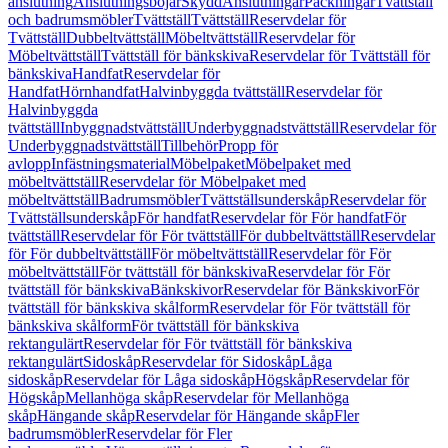
anslutning
Anslutningsböjar
Skydd
Anslutningar
Packningar
Tvättställ
och badrumsmöbler
Tvättställ
Tvättställ
Reservdelar för
Tvättställ
Dubbeltvättställ
Möbeltvättställ
Reservdelar för
Möbeltvättställ
Tvättställ för bänkskiva
Reservdelar för Tvättställ för
bänkskiva
Handfat
Reservdelar för
Handfat
Hörnhandfat
Halvinbyggda tvättställ
Reservdelar för
Halvinbyggda
tvättställ
Inbyggnadstvättställ
Underbyggnadstvättställ
Reservdelar för
Underbyggnadstvättställ
Tillbehör
Propp för
avlopp
Infästningsmaterial
Möbelpaket
Möbelpaket med
möbeltvättställ
Reservdelar för Möbelpaket med
möbeltvättställ
Badrumsmöbler
Tvättställsunderskåp
Reservdelar för
Tvättställsunderskåp
För handfat
Reservdelar för För handfat
För
tvättställ
Reservdelar för För tvättställ
För dubbeltvättställ
Reservdelar
för För dubbeltvättställ
För möbeltvättställ
Reservdelar för För
möbeltvättställ
För tvättställ för bänkskiva
Reservdelar för För
tvättställ för bänkskiva
Bänkskivor
Reservdelar för Bänkskivor
För
tvättställ för bänkskiva skålform
Reservdelar för För tvättställ för
bänkskiva skålform
För tvättställ för bänkskiva
rektangulärt
Reservdelar för För tvättställ för bänkskiva
rektangulärt
Sidoskåp
Reservdelar för Sidoskåp
Låga
sidoskåp
Reservdelar för Låga sidoskåp
Högskåp
Reservdelar för
Högskåp
Mellanhöga skåp
Reservdelar för Mellanhöga
skåp
Hängande skåp
Reservdelar för Hängande skåp
Fler
badrumsmöbler
Reservdelar för Fler