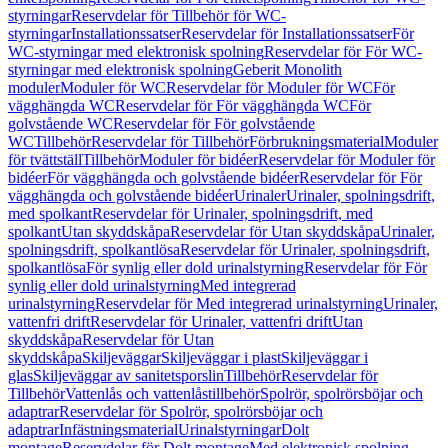
styrningar
Reservdelar för Tillbehör för WC-
styrningar
Installationssatser
Reservdelar för Installationssatser
För
WC-styrningar med elektronisk spolning
Reservdelar för För WC-
styrningar med elektronisk spolning
Geberit Monolith
moduler
Moduler för WC
Reservdelar för Moduler för WC
För
vägghängda WC
Reservdelar för För vägghängda WC
För
golvstående WC
Reservdelar för För golvstående
WC
Tillbehör
Reservdelar för Tillbehör
Förbrukningsmaterial
Moduler
för tvättställ
Tillbehör
Moduler för bidéer
Reservdelar för Moduler för
bidéer
För vägghängda och golvstående bidéer
Reservdelar för För
vägghängda och golvstående bidéer
Urinaler
Urinaler, spolningsdrift,
med spolkant
Reservdelar för Urinaler, spolningsdrift, med
spolkant
Utan skyddskåpa
Reservdelar för Utan skyddskåpa
Urinaler,
spolningsdrift, spolkantlösa
Reservdelar för Urinaler, spolningsdrift,
spolkantlösa
För synlig eller dold urinalstyrning
Reservdelar för För
synlig eller dold urinalstyrning
Med integrerad
urinalstyrning
Reservdelar för Med integrerad urinalstyrning
Urinaler,
vattenfri drift
Reservdelar för Urinaler, vattenfri drift
Utan
skyddskåpa
Reservdelar för Utan
skyddskåpa
Skiljeväggar
Skiljeväggar i plast
Skiljeväggar i
glas
Skiljeväggar av sanitetsporslin
Tillbehör
Reservdelar för
Tillbehör
Vattenlås och vattenlåstillbehör
Spolrör, spolrörsböjar och
adaptrar
Reservdelar för Spolrör, spolrörsböjar och
adaptrar
Infästningsmaterial
Urinalstyrningar
Dolt
montage
Reservdelar för Dolt montage
Med elektronisk spolning,