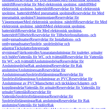
nätdrift
Reservdelar för Med elektronisk spolning, nätdrift
Med
elektronisk spolning, batteridrift
Reservdelar för Med elektronisk
spolning, batteridrift
Med pneumatisk spolning
Reservdelar för Med
pneumatisk spolning
Väggmontage
Reservdelar för
Väggmontage
Med elektronisk spolning, nätdrift
Reservdelar för Med
elektronisk spolning, nätdrift
Med elektronisk spolning,
batteridrift
Reservdelar för Med elektronisk spolning,
batteridrift
Tillbehör
Reservdelar för Tillbehör
Installations- och
ombyggnadssatser
Reservdelar för Installations- och
ombyggnadssatser
Spolrör, spolrörsböjar och
adaptrar
Täckplattor
Integrerade
styrningar
Fjärrkontroller
Apparatanslutningar för toaletter, urinaler
och bidéer
Vattenlås för WC och tvättställ
Reservdelar för Vattenlås
för WC och tvättställ
Anslutningsböjar
Reservdelar för
Anslutningsböjar
Rak anslutning
Reservdelar för Rak
anslutning
Anslutningssats
Reservdelar för
Anslutningssats
Spolrörsförlängningar
Reservdelar för
Spolrörsförlängningar
Anslutningar av PVC
Reservdelar för
Anslutningar av PVC
Manschetter och täckkåpor
Adapter- och
kopplingsdelar
Vattenlås för urinaler
Reservdelar för Vattenlås för
urinaler
Vattenlås
Reservdelar för
Vattenlås
Spolrörsförlängningar
Reservdelar för
Spolrörsförlängningar
Rak anslutning
Reservdelar för Rak
anslutning
Vattenlås för bidéer
Rak