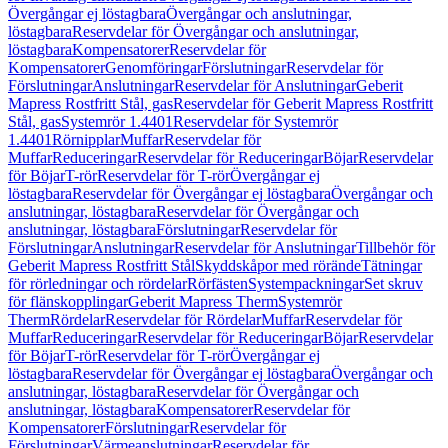
Övergångar ej löstagbara
Övergångar och anslutningar,
löstagbara
Reservdelar för Övergångar och anslutningar,
löstagbara
Kompensatorer
Reservdelar för
Kompensatorer
Genomföringar
Förslutningar
Reservdelar för
Förslutningar
Anslutningar
Reservdelar för Anslutningar
Geberit
Mapress Rostfritt Stål, gas
Reservdelar för Geberit Mapress Rostfritt
Stål, gas
Systemrör 1.4401
Reservdelar för Systemrör
1.4401
Rörnipplar
Muffar
Reservdelar för
Muffar
Reduceringar
Reservdelar för Reduceringar
Böjar
Reservdelar
för Böjar
T-rör
Reservdelar för T-rör
Övergångar ej
löstagbara
Reservdelar för Övergångar ej löstagbara
Övergångar och
anslutningar, löstagbara
Reservdelar för Övergångar och
anslutningar, löstagbara
Förslutningar
Reservdelar för
Förslutningar
Anslutningar
Reservdelar för Anslutningar
Tillbehör för
Geberit Mapress Rostfritt Stål
Skyddskåpor med rörände
Tätningar
för rörledningar och rördelar
Rörfästen
Systempackningar
Set skruv
för flänskopplingar
Geberit Mapress Therm
Systemrör
Therm
Rördelar
Reservdelar för Rördelar
Muffar
Reservdelar för
Muffar
Reduceringar
Reservdelar för Reduceringar
Böjar
Reservdelar
för Böjar
T-rör
Reservdelar för T-rör
Övergångar ej
löstagbara
Reservdelar för Övergångar ej löstagbara
Övergångar och
anslutningar, löstagbara
Reservdelar för Övergångar och
anslutningar, löstagbara
Kompensatorer
Reservdelar för
Kompensatorer
Förslutningar
Reservdelar för
Förslutningar
Värmeanslutningar
Reservdelar för