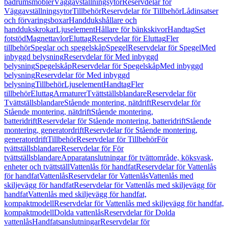
badrumsmöbler
Väggavställningsytor
Reservdelar för
Väggavställningsytor
Tillbehör
Reservdelar för Tillbehör
Lådinsatser
och förvaringsboxar
Handdukshållare och
handdukskrokar
Ljuselement
Hållare för bänkskivor
Handtag
Set
fotstöd
Magnettavlor
Eluttag
Reservdelar för Eluttag
Fler
tillbehör
Speglar och spegelskåp
Spegel
Reservdelar för Spegel
Med
inbyggd belysning
Reservdelar för Med inbyggd
belysning
Spegelskåp
Reservdelar för Spegelskåp
Med inbyggd
belysning
Reservdelar för Med inbyggd
belysning
Tillbehör
Ljuselement
Handtag
Fler
tillbehör
Eluttag
Armaturer
Tvättställsblandare
Reservdelar för
Tvättställsblandare
Stående montering, nätdrift
Reservdelar för
Stående montering, nätdrift
Stående montering,
batteridrift
Reservdelar för Stående montering, batteridrift
Stående
montering, generatordrift
Reservdelar för Stående montering,
generatordrift
Tillbehör
Reservdelar för Tillbehör
För
tvättställsblandare
Reservdelar för För
tvättställsblandare
Apparatanslutningar för tvättområde, köksvask,
enheter och tvättställ
Vattenlås för handfat
Reservdelar för Vattenlås
för handfat
Vattenlås
Reservdelar för Vattenlås
Vattenlås med
skiljevägg för handfat
Reservdelar för Vattenlås med skiljevägg för
handfat
Vattenlås med skiljevägg för handfat,
kompaktmodell
Reservdelar för Vattenlås med skiljevägg för handfat,
kompaktmodell
Dolda vattenlås
Reservdelar för Dolda
vattenlås
Handfatsanslutningar
Reservdelar för