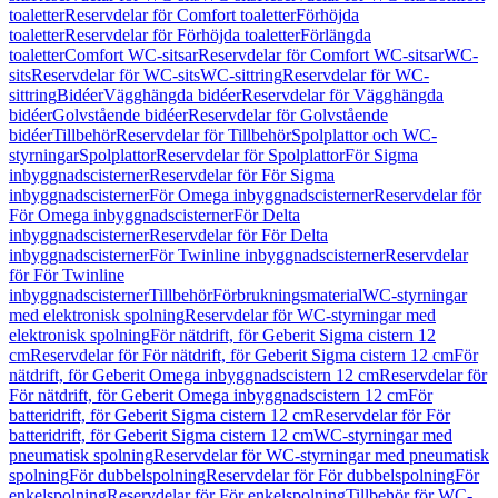
toaletter
Reservdelar för Comfort toaletter
Förhöjda
toaletter
Reservdelar för Förhöjda toaletter
Förlängda
toaletter
Comfort WC-sitsar
Reservdelar för Comfort WC-sitsar
WC-
sits
Reservdelar för WC-sits
WC-sittring
Reservdelar för WC-
sittring
Bidéer
Vägghängda bidéer
Reservdelar för Vägghängda
bidéer
Golvstående bidéer
Reservdelar för Golvstående
bidéer
Tillbehör
Reservdelar för Tillbehör
Spolplattor och WC-
styrningar
Spolplattor
Reservdelar för Spolplattor
För Sigma
inbyggnadscisterner
Reservdelar för För Sigma
inbyggnadscisterner
För Omega inbyggnadscisterner
Reservdelar för
För Omega inbyggnadscisterner
För Delta
inbyggnadscisterner
Reservdelar för För Delta
inbyggnadscisterner
För Twinline inbyggnadscisterner
Reservdelar
för För Twinline
inbyggnadscisterner
Tillbehör
Förbrukningsmaterial
WC-styrningar
med elektronisk spolning
Reservdelar för WC-styrningar med
elektronisk spolning
För nätdrift, för Geberit Sigma cistern 12
cm
Reservdelar för För nätdrift, för Geberit Sigma cistern 12 cm
För
nätdrift, för Geberit Omega inbyggnadscistern 12 cm
Reservdelar för
För nätdrift, för Geberit Omega inbyggnadscistern 12 cm
För
batteridrift, för Geberit Sigma cistern 12 cm
Reservdelar för För
batteridrift, för Geberit Sigma cistern 12 cm
WC-styrningar med
pneumatisk spolning
Reservdelar för WC-styrningar med pneumatisk
spolning
För dubbelspolning
Reservdelar för För dubbelspolning
För
enkelspolning
Reservdelar för För enkelspolning
Tillbehör för WC-