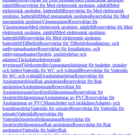
nätdrift
Reservdelar för Med elektronisk spolning, nätdrift
Med
elektronisk spolning, batteridrift
Reservdelar för Med elektronisk
spolning, batteridrift
Med pneumatisk spolning
Reservdelar för Med
pneumatisk spolning
Väggmontage
Reservdelar för
Väggmontage
Med elektronisk spolning, nätdrift
Reservdelar för Med
elektronisk spolning, nätdrift
Med elektronisk spolning,
batteridrift
Reservdelar för Med elektronisk spolning,
batteridrift
Tillbehör
Reservdelar för Tillbehör
Installations- och
ombyggnadssatser
Reservdelar för Installations- och
ombyggnadssatser
Spolrör, spolrörsböjar och
adaptrar
Täckplattor
Integrerade
styrningar
Fjärrkontroller
Apparatanslutningar för toaletter, urinaler
och bidéer
Vattenlås för WC och tvättställ
Reservdelar för Vattenlås
för WC och tvättställ
Anslutningsböjar
Reservdelar för
Anslutningsböjar
Rak anslutning
Reservdelar för Rak
anslutning
Anslutningssats
Reservdelar för
Anslutningssats
Spolrörsförlängningar
Reservdelar för
Spolrörsförlängningar
Anslutningar av PVC
Reservdelar för
Anslutningar av PVC
Manschetter och täckkåpor
Adapter- och
kopplingsdelar
Vattenlås för urinaler
Reservdelar för Vattenlås för
urinaler
Vattenlås
Reservdelar för
Vattenlås
Spolrörsförlängningar
Reservdelar för
Spolrörsförlängningar
Rak anslutning
Reservdelar för Rak
anslutning
Vattenlås för bidéer
Rak