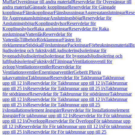
Muffar
Övergångar till andra material
Reservdelar för Övergångar till
andra material
Gängade kopplingar
Reservdelar för Gängade
kopplingar
Flänskopplingar
Flänsbussningar
Aggregatanslutningar
Rese
för Aggregatanslutningar
Anslutningsböjar
Reservdelar för
Anslutningsböjar
Kopplingshylsor
Reservdelar för
Kopplingshylsor
Raka anslutningar
Reservdelar för Raka
anslutningar
Vattenlås
Reservdelar för
Vattenlås
Tillbehör
Rörklammrar
Fästen för
rörklammrar
Stödskal
Förslutningar
Packningar
Förbrukningsmaterial
Br
ljudisolering och fuktskydd
Ljudisolering
Isoleringar för
byggnadsljudisolering
Isoleringar för byggnadsljudisolering och
luftljudsisolering
Fuktskydd
Tätningar
Ventilationsventil för
avlopp
Ventilationsventiler
Reservdelar för
Ventilationsventiler
Energisparventiler
Geberit Pluvia
takavvattning
Takbrunnar
Reservdelar för Takbrunnar
Takbrunnar
upp till 12 l/s
Reservdelar för Takbrunnar upp till 12 l/s
Takbrunnar
upp till 25 l/s
Reservdelar för Takbrunnar upp till 25 l/s
Takbrunnar
för stödrännor
Reservdelar för Takbrunnar för stödrännor
Takbrunnar
upp till 12 l/s
Reservdelar för Takbrunnar upp till 12 l/s
Takbrunnar
upp till 25 l/s
Reservdelar för Takbrunnar upp till 25
l/s
Installationselement ångspärr
Reservdelar för Installationselement
ångspärr
För takbrunnar upp till 12 l/s
Reservdelar för För takbrunnar
upp till 12 l/s
Överlopp
Reservdelar för Överlopp
För takbrunnar upp
till 12 l/s
Reservdelar för För takbrunnar upp till 12 l/s
För takbrunnar
upp till 25 l/s
Reservdelar för För takbrunnar upp till 25