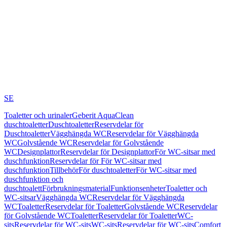
SE
Toaletter och urinaler
Geberit AquaClean
duschtoaletter
Duschtoaletter
Reservdelar för
Duschtoaletter
Vägghängda WC
Reservdelar för Vägghängda
WC
Golvstående WC
Reservdelar för Golvstående
WC
Designplattor
Reservdelar för Designplattor
För WC-sitsar med
duschfunktion
Reservdelar för För WC-sitsar med
duschfunktion
Tillbehör
För duschtoaletter
För WC-sitsar med
duschfunktion och
duschtoalett
Förbrukningsmaterial
Funktionsenheter
Toaletter och
WC-sitsar
Vägghängda WC
Reservdelar för Vägghängda
WC
Toaletter
Reservdelar för Toaletter
Golvstående WC
Reservdelar
för Golvstående WC
Toaletter
Reservdelar för Toaletter
WC-
sits
Reservdelar för WC-sits
WC-sits
Reservdelar för WC-sits
Comfort