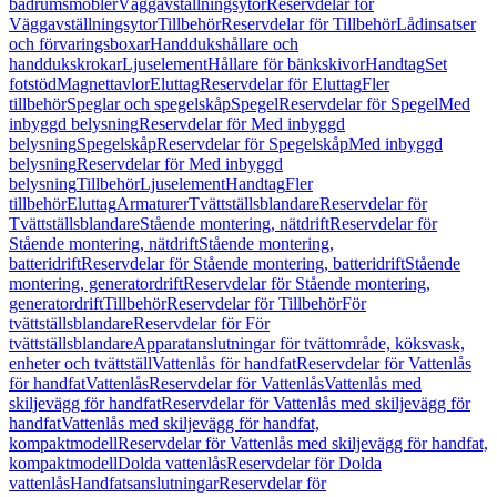
badrumsmöbler
Väggavställningsytor
Reservdelar för
Väggavställningsytor
Tillbehör
Reservdelar för Tillbehör
Lådinsatser
och förvaringsboxar
Handdukshållare och
handdukskrokar
Ljuselement
Hållare för bänkskivor
Handtag
Set
fotstöd
Magnettavlor
Eluttag
Reservdelar för Eluttag
Fler
tillbehör
Speglar och spegelskåp
Spegel
Reservdelar för Spegel
Med
inbyggd belysning
Reservdelar för Med inbyggd
belysning
Spegelskåp
Reservdelar för Spegelskåp
Med inbyggd
belysning
Reservdelar för Med inbyggd
belysning
Tillbehör
Ljuselement
Handtag
Fler
tillbehör
Eluttag
Armaturer
Tvättställsblandare
Reservdelar för
Tvättställsblandare
Stående montering, nätdrift
Reservdelar för
Stående montering, nätdrift
Stående montering,
batteridrift
Reservdelar för Stående montering, batteridrift
Stående
montering, generatordrift
Reservdelar för Stående montering,
generatordrift
Tillbehör
Reservdelar för Tillbehör
För
tvättställsblandare
Reservdelar för För
tvättställsblandare
Apparatanslutningar för tvättområde, köksvask,
enheter och tvättställ
Vattenlås för handfat
Reservdelar för Vattenlås
för handfat
Vattenlås
Reservdelar för Vattenlås
Vattenlås med
skiljevägg för handfat
Reservdelar för Vattenlås med skiljevägg för
handfat
Vattenlås med skiljevägg för handfat,
kompaktmodell
Reservdelar för Vattenlås med skiljevägg för handfat,
kompaktmodell
Dolda vattenlås
Reservdelar för Dolda
vattenlås
Handfatsanslutningar
Reservdelar för