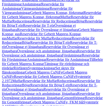
Förslutningar
Anslutningar
Reservdelar för
Anslutningar
Värmeanslutningar
Reservdelar för
Värmeanslutningar
Geberit Mapress Koppar, förkromat
Reservdelar
för Geberit Mapress Koppar, förkromat
Muffar
Reservdelar för
Muffar
Reduceringar
Reservdelar för Reduceringar
Böjar
Reservdelar
för Böjar
T-rör
Reservdelar för T-rör
Övergångar ej
löstagbara
Reservdelar för Övergångar ej löstagbara
Geberit Mapress
Koppar, gas
Reservdelar för Geberit Mapress Koppar,
gas
Muffar
Reservdelar för Muffar
Reduceringar
Reservdelar för
Reduceringar
Böjar
Reservdelar för Böjar
T-rör
Reservdelar för T-
rör
Övergångar ej löstagbara
Reservdelar för Övergångar ej
löstagbara
Övergångar och anslutningar, löstagbara
Reservdelar för
Övergångar och anslutningar, löstagbara
Förslutningar
Reservdelar
för Förslutningar
Anslutningar
Reservdelar för Anslutningar
Tillbehör
för Geberit Mapress Koppar
Tätningar för rörledningar och
rördelar
Rörfästen
Systempackningar
Set skruv för
flänskopplingar
Geberit Mapress CuNiFe
Geberit Mapress
CuNiFe
Reservdelar för Geberit Mapress CuNiFe
Systemrör
2.1972
Muffar
Reservdelar för Muffar
Reduceringar
Reservdelar för
Reduceringar
Böjar
Reservdelar för Böjar
T-rör
Reservdelar för T-
rör
Övergångar ej löstagbara
Reservdelar för Övergångar ej
löstagbara
Övergångar och anslutningar, löstagbara
Reservdelar för
Övergångar och anslutningar, löstagbara
Genomföringar
Reservdelar
för Genomföringar
Geberit Mapress CuNiFe, FKM blå
Systemrör