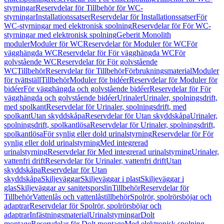
styrningar
Reservdelar för Tillbehör för WC-
styrningar
Installationssatser
Reservdelar för Installationssatser
För
WC-styrningar med elektronisk spolning
Reservdelar för För WC-
styrningar med elektronisk spolning
Geberit Monolith
moduler
Moduler för WC
Reservdelar för Moduler för WC
För
vägghängda WC
Reservdelar för För vägghängda WC
För
golvstående WC
Reservdelar för För golvstående
WC
Tillbehör
Reservdelar för Tillbehör
Förbrukningsmaterial
Moduler
för tvättställ
Tillbehör
Moduler för bidéer
Reservdelar för Moduler för
bidéer
För vägghängda och golvstående bidéer
Reservdelar för För
vägghängda och golvstående bidéer
Urinaler
Urinaler, spolningsdrift,
med spolkant
Reservdelar för Urinaler, spolningsdrift, med
spolkant
Utan skyddskåpa
Reservdelar för Utan skyddskåpa
Urinaler,
spolningsdrift, spolkantlösa
Reservdelar för Urinaler, spolningsdrift,
spolkantlösa
För synlig eller dold urinalstyrning
Reservdelar för För
synlig eller dold urinalstyrning
Med integrerad
urinalstyrning
Reservdelar för Med integrerad urinalstyrning
Urinaler,
vattenfri drift
Reservdelar för Urinaler, vattenfri drift
Utan
skyddskåpa
Reservdelar för Utan
skyddskåpa
Skiljeväggar
Skiljeväggar i plast
Skiljeväggar i
glas
Skiljeväggar av sanitetsporslin
Tillbehör
Reservdelar för
Tillbehör
Vattenlås och vattenlåstillbehör
Spolrör, spolrörsböjar och
adaptrar
Reservdelar för Spolrör, spolrörsböjar och
adaptrar
Infästningsmaterial
Urinalstyrningar
Dolt
montage
Reservdelar för Dolt montage
Med elektronisk spolning,