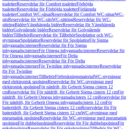
toaletter
Reservdelar för Comfort toaletter
Förhöjda
toaletter
Reservdelar för Förhöjda toaletter
Förlängda
toaletter
Comfort WC-sitsar
Reservdelar för Comfort WC-sitsar
WC-
sits
Reservdelar för WC-sits
WC-sittring
Reservdelar för WC-
sittring
Bidéer
Vägghängda bidéer
Reservdelar för Vägghängda
bidéer
Golvstående bidéer
Reservdelar för Golvstående
bidéer
Tillbehör
Reservdelar för Tillbehör
Spolplattor och WC-
styrningar
Spolplattor
Reservdelar för Spolplattor
För Sigma
inbyggnadscisterner
Reservdelar för För Sigma
inbyggnadscisterner
För Omega inbyggnadscisterner
Reservdelar för
För Omega inbyggnadscisterner
För Delta
inbyggnadscisterner
Reservdelar för För Delta
inbyggnadscisterner
För Twinline inbyggnadscisterner
Reservdelar
för För Twinline
inbyggnadscisterner
Tillbehör
Förbrukningsmaterial
WC-styrningar
med elektronisk spolning
Reservdelar för WC-styrningar med
elektronisk spolning
För nätdrift, för Geberit Sigma cistern 12
cm
Reservdelar för För nätdrift, för Geberit Sigma cistern 12 cm
För
nätdrift, för Geberit Omega inbyggnadscistern 12 cm
Reservdelar för
För nätdrift, för Geberit Omega inbyggnadscistern 12 cm
För
batteridrift, för Geberit Sigma cistern 12 cm
Reservdelar för För
batteridrift, för Geberit Sigma cistern 12 cm
WC-styrningar med
pneumatisk spolning
Reservdelar för WC-styrningar med pneumatisk
spolning
För dubbelspolning
Reservdelar för För dubbelspolning
För
enkelspolning
Reservdelar för För enkelspolning
Tillbehör för WC-