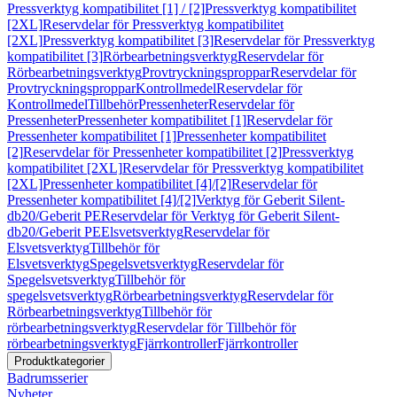
Pressverktyg kompatibilitet [1] / [2]
Pressverktyg kompatibilitet
[2XL]
Reservdelar för Pressverktyg kompatibilitet
[2XL]
Pressverktyg kompatibilitet [3]
Reservdelar för Pressverktyg
kompatibilitet [3]
Rörbearbetningsverktyg
Reservdelar för
Rörbearbetningsverktyg
Provtryckningsproppar
Reservdelar för
Provtryckningsproppar
Kontrollmedel
Reservdelar för
Kontrollmedel
Tillbehör
Pressenheter
Reservdelar för
Pressenheter
Pressenheter kompatibilitet [1]
Reservdelar för
Pressenheter kompatibilitet [1]
Pressenheter kompatibilitet
[2]
Reservdelar för Pressenheter kompatibilitet [2]
Pressverktyg
kompatibilitet [2XL]
Reservdelar för Pressverktyg kompatibilitet
[2XL]
Pressenheter kompatibilitet [4]/[2]
Reservdelar för
Pressenheter kompatibilitet [4]/[2]
Verktyg för Geberit Silent-
db20/Geberit PE
Reservdelar för Verktyg för Geberit Silent-
db20/Geberit PE
Elsvetsverktyg
Reservdelar för
Elsvetsverktyg
Tillbehör för
Elsvetsverktyg
Spegelsvetsverktyg
Reservdelar för
Spegelsvetsverktyg
Tillbehör för
spegelsvetsverktyg
Rörbearbetningsverktyg
Reservdelar för
Rörbearbetningsverktyg
Tillbehör för
rörbearbetningsverktyg
Reservdelar för Tillbehör för
rörbearbetningsverktyg
Fjärrkontroller
Fjärrkontroller
Produktkategorier
Badrumsserier
Nyheter