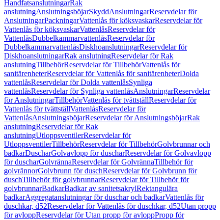
Handfatsanslutningar
Rak
anslutning
Anslutningsböjar
Skydd
Anslutningar
Reservdelar för
Anslutningar
Packningar
Vattenlås för köksvaskar
Reservdelar för
Vattenlås för köksvaskar
Vattenlås
Reservdelar för
Vattenlås
Dubbelkammarvattenlås
Reservdelar för
Dubbelkammarvattenlås
Diskhoanslutningar
Reservdelar för
Diskhoanslutningar
Rak anslutning
Reservdelar för Rak
anslutning
Tillbehör
Reservdelar för Tillbehör
Vattenlås för
sanitärenheter
Reservdelar för Vattenlås för sanitärenheter
Dolda
vattenlås
Reservdelar för Dolda vattenlås
Synliga
vattenlås
Reservdelar för Synliga vattenlås
Anslutningar
Reservdelar
för Anslutningar
Tillbehör
Vattenlås för tvättställ
Reservdelar för
Vattenlås för tvättställ
Vattenlås
Reservdelar för
Vattenlås
Anslutningsböjar
Reservdelar för Anslutningsböjar
Rak
anslutning
Reservdelar för Rak
anslutning
Utloppsventiler
Reservdelar för
Utloppsventiler
Tillbehör
Reservdelar för Tillbehör
Golvbrunnar och
badkar
Duschar
Golvavlopp för duschar
Reservdelar för Golvavlopp
för duschar
Golvränna
Reservdelar för Golvränna
Tillbehör för
golvrännor
Golvbrunn för dusch
Reservdelar för Golvbrunn för
dusch
Tillbehör för golvbrunnar
Reservdelar för Tillbehör för
golvbrunnar
Badkar
Badkar av sanitetsakryl
Rektangulära
badkar
Aggregatanslutningar för duschar och badkar
Vattenlås för
duschkar, d52
Reservdelar för Vattenlås för duschkar, d52
Utan propp
för avlopp
Reservdelar för Utan propp för avlopp
Propp för