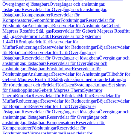
Övergångar ej löstagbara
Övergångar och anslutningar,
löstagbara
Reservdelar för Övergångar och anslutningar,
löstagbara
Kompensatorer
Reservdelar för
Kompensatorer
Genomföringar
Förslutningar
Reservdelar för
Förslutningar
Anslutningar
Reservdelar för Anslutningar
Geberit
Mapress Rostfritt Stål, gas
Reservdelar för Geberit Mapress Rostfritt
Stål, gas
Systemrör 1.4401
Reservdelar för Systemrör
1.4401
Rörnipplar
Muffar
Reservdelar för
Muffar
Reduceringar
Reservdelar för Reduceringar
Böjar
Reservdelar
för Böjar
T-rör
Reservdelar för T-rör
Övergångar ej
löstagbara
Reservdelar för Övergångar ej löstagbara
Övergångar och
anslutningar, löstagbara
Reservdelar för Övergångar och
anslutningar, löstagbara
Förslutningar
Reservdelar för
Förslutningar
Anslutningar
Reservdelar för Anslutningar
Tillbehör för
Geberit Mapress Rostfritt Stål
Skyddskåpor med rörände
Tätningar
för rörledningar och rördelar
Rörfästen
Systempackningar
Set skruv
för flänskopplingar
Geberit Mapress Therm
Systemrör
Therm
Rördelar
Reservdelar för Rördelar
Muffar
Reservdelar för
Muffar
Reduceringar
Reservdelar för Reduceringar
Böjar
Reservdelar
för Böjar
T-rör
Reservdelar för T-rör
Övergångar ej
löstagbara
Reservdelar för Övergångar ej löstagbara
Övergångar och
anslutningar, löstagbara
Reservdelar för Övergångar och
anslutningar, löstagbara
Kompensatorer
Reservdelar för
Kompensatorer
Förslutningar
Reservdelar för
Förslutningar
Värmeanslutningar
Reservdelar för