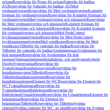
avlopp
Reservdelar för Propp för avlopp
Vattenlås för badkar,
d52
Reservdelar för Vattenlås för badkar, d52
Med
vredmanövrering
Reservdelar för Med vredmanövrering
Komplett
frontsats för vredmanövrering
Reservdelar för Komplett frontsats för
vredmanövrering
Med vredmanövrering och inloppsrör
Reservdelar
för Med vredmanövrering och inloppsrör
Komplett frontsats för
vredmanövrering och inloppsrör
Reservdelar för Komplett frontsats
för vredmanövrering och inloppsrör
Med PushControl
tryckknappsmanövrering
Reservdelar för Med PushControl
tryckknappsmanövrering
Med ventilkonor
Reservdelar för Med
ventilkonor
Tillbehör för vattenlås för badkar
Reservdelar för
Tillbehör för vattenlås för badkar
Anslutningssats
Avstängning för
dolt montage
Reservdelar för Avstängning för dolt
montage
Vattenanslutningar
Installations- och spolsystem
Geberit
Duofix
Systemväggar
Reservdelar för
Systemväggar
Installationssystem
Reservdelar för
Installationssystem
Tillbehör
Reservdelar för
Tillbehör
Installationselement
Reservdelar för
Installationselement
Element för WC
Reservdelar för Element för
WC
Tvättställselement
Reservdelar för
Tvättställselement
Bidéelement
Reservdelar för
Bidéelement
Urinalelement
Reservdelar för Urinalelement
Element för
belastningar
Reservdelar för Element för
belastningar
Tillbehör
Reservdelar för Tillbehör
Synliga
cisterner
Synliga cisterner för WC, av plast
Reservdelar för Synliga