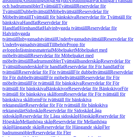
anslutning
Anslutningsböjar
Skydd
Anslutningar
Packningar
Tvättställ
och badrumsmöbler
Tvättställ
Tvättställ
Reservdelar för
Tvättställ
Dubbeltvättställ
Möbeltvättställ
Reservdelar för
Möbeltvättställ
Tvättställ för bänkskiva
Reservdelar för Tvättställ för
bänkskiva
Handfat
Reservdelar för
Handfat
Hörnhandfat
Halvinbyggda tvättställ
Reservdelar för
Halvinbyggda
tvättställ
Inbyggnadstvättställ
Underbyggnadstvättställ
Reservdelar för
Underbyggnadstvättställ
Tillbehör
Propp för
avlopp
Infästningsmaterial
Möbelpaket
Möbelpaket med
möbeltvättställ
Reservdelar för Möbelpaket med
möbeltvättställ
Badrumsmöbler
Tvättställsunderskåp
Reservdelar för
Tvättställsunderskåp
För handfat
Reservdelar för För handfat
För
tvättställ
Reservdelar för För tvättställ
För dubbeltvättställ
Reservdelar
för För dubbeltvättställ
För möbeltvättställ
Reservdelar för För
möbeltvättställ
För tvättställ för bänkskiva
Reservdelar för För
tvättställ för bänkskiva
Bänkskivor
Reservdelar för Bänkskivor
För
tvättställ för bänkskiva skålform
Reservdelar för För tvättställ för
bänkskiva skålform
För tvättställ för bänkskiva
rektangulärt
Reservdelar för För tvättställ för bänkskiva
rektangulärt
Sidoskåp
Reservdelar för Sidoskåp
Låga
sidoskåp
Reservdelar för Låga sidoskåp
Högskåp
Reservdelar för
Högskåp
Mellanhöga skåp
Reservdelar för Mellanhöga
skåp
Hängande skåp
Reservdelar för Hängande skåp
Fler
badrumsmöbler
Reservdelar för Fler