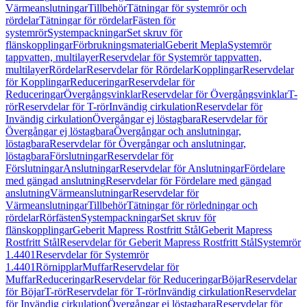
Värmeanslutningar
Tillbehör
Tätningar för systemrör och
rördelar
Tätningar för rördelar
Fästen för
systemrör
Systempackningar
Set skruv för
flänskopplingar
Förbrukningsmaterial
Geberit Mepla
Systemrör
tappvatten, multilayer
Reservdelar för Systemrör tappvatten,
multilayer
Rördelar
Reservdelar för Rördelar
Kopplingar
Reservdelar
för Kopplingar
Reduceringar
Reservdelar för
Reduceringar
Övergångsvinklar
Reservdelar för Övergångsvinklar
T-
rör
Reservdelar för T-rör
Invändig cirkulation
Reservdelar för
Invändig cirkulation
Övergångar ej löstagbara
Reservdelar för
Övergångar ej löstagbara
Övergångar och anslutningar,
löstagbara
Reservdelar för Övergångar och anslutningar,
löstagbara
Förslutningar
Reservdelar för
Förslutningar
Anslutningar
Reservdelar för Anslutningar
Fördelare
med gängad anslutning
Reservdelar för Fördelare med gängad
anslutning
Värmeanslutningar
Reservdelar för
Värmeanslutningar
Tillbehör
Tätningar för rörledningar och
rördelar
Rörfästen
Systempackningar
Set skruv för
flänskopplingar
Geberit Mapress Rostfritt Stål
Geberit Mapress
Rostfritt Stål
Reservdelar för Geberit Mapress Rostfritt Stål
Systemrör
1.4401
Reservdelar för Systemrör
1.4401
Rörnipplar
Muffar
Reservdelar för
Muffar
Reduceringar
Reservdelar för Reduceringar
Böjar
Reservdelar
för Böjar
T-rör
Reservdelar för T-rör
Invändig cirkulation
Reservdelar
för Invändig cirkulation
Övergångar ej löstagbara
Reservdelar för