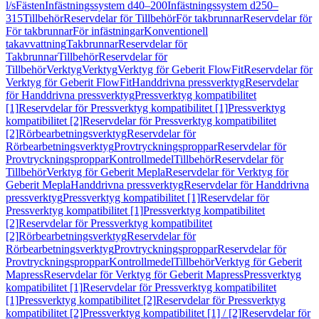
l/s
Fästen
Infästningssystem d40–200
Infästningssystem d250–
315
Tillbehör
Reservdelar för Tillbehör
För takbrunnar
Reservdelar för
För takbrunnar
För infästningar
Konventionell
takavvattning
Takbrunnar
Reservdelar för
Takbrunnar
Tillbehör
Reservdelar för
Tillbehör
Verktyg
Verktyg
Verktyg för Geberit FlowFit
Reservdelar för
Verktyg för Geberit FlowFit
Handdrivna pressverktyg
Reservdelar
för Handdrivna pressverktyg
Pressverktyg kompatibilitet
[1]
Reservdelar för Pressverktyg kompatibilitet [1]
Pressverktyg
kompatibilitet [2]
Reservdelar för Pressverktyg kompatibilitet
[2]
Rörbearbetningsverktyg
Reservdelar för
Rörbearbetningsverktyg
Provtryckningsproppar
Reservdelar för
Provtryckningsproppar
Kontrollmedel
Tillbehör
Reservdelar för
Tillbehör
Verktyg för Geberit Mepla
Reservdelar för Verktyg för
Geberit Mepla
Handdrivna pressverktyg
Reservdelar för Handdrivna
pressverktyg
Pressverktyg kompatibilitet [1]
Reservdelar för
Pressverktyg kompatibilitet [1]
Pressverktyg kompatibilitet
[2]
Reservdelar för Pressverktyg kompatibilitet
[2]
Rörbearbetningsverktyg
Reservdelar för
Rörbearbetningsverktyg
Provtryckningsproppar
Reservdelar för
Provtryckningsproppar
Kontrollmedel
Tillbehör
Verktyg för Geberit
Mapress
Reservdelar för Verktyg för Geberit Mapress
Pressverktyg
kompatibilitet [1]
Reservdelar för Pressverktyg kompatibilitet
[1]
Pressverktyg kompatibilitet [2]
Reservdelar för Pressverktyg
kompatibilitet [2]
Pressverktyg kompatibilitet [1] / [2]
Reservdelar för