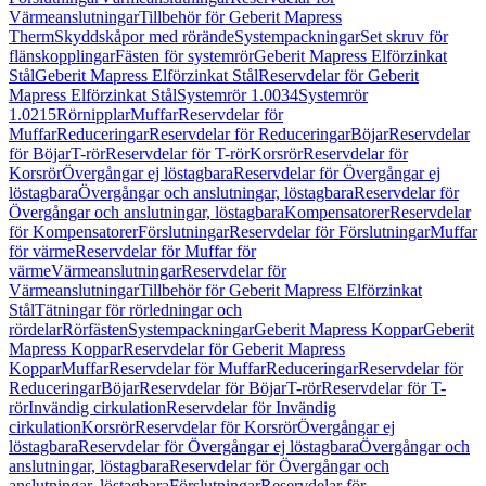
Värmeanslutningar
Tillbehör för Geberit Mapress
Therm
Skyddskåpor med rörände
Systempackningar
Set skruv för
flänskopplingar
Fästen för systemrör
Geberit Mapress Elförzinkat
Stål
Geberit Mapress Elförzinkat Stål
Reservdelar för Geberit
Mapress Elförzinkat Stål
Systemrör 1.0034
Systemrör
1.0215
Rörnipplar
Muffar
Reservdelar för
Muffar
Reduceringar
Reservdelar för Reduceringar
Böjar
Reservdelar
för Böjar
T-rör
Reservdelar för T-rör
Korsrör
Reservdelar för
Korsrör
Övergångar ej löstagbara
Reservdelar för Övergångar ej
löstagbara
Övergångar och anslutningar, löstagbara
Reservdelar för
Övergångar och anslutningar, löstagbara
Kompensatorer
Reservdelar
för Kompensatorer
Förslutningar
Reservdelar för Förslutningar
Muffar
för värme
Reservdelar för Muffar för
värme
Värmeanslutningar
Reservdelar för
Värmeanslutningar
Tillbehör för Geberit Mapress Elförzinkat
Stål
Tätningar för rörledningar och
rördelar
Rörfästen
Systempackningar
Geberit Mapress Koppar
Geberit
Mapress Koppar
Reservdelar för Geberit Mapress
Koppar
Muffar
Reservdelar för Muffar
Reduceringar
Reservdelar för
Reduceringar
Böjar
Reservdelar för Böjar
T-rör
Reservdelar för T-
rör
Invändig cirkulation
Reservdelar för Invändig
cirkulation
Korsrör
Reservdelar för Korsrör
Övergångar ej
löstagbara
Reservdelar för Övergångar ej löstagbara
Övergångar och
anslutningar, löstagbara
Reservdelar för Övergångar och
anslutningar, löstagbara
Förslutningar
Reservdelar för