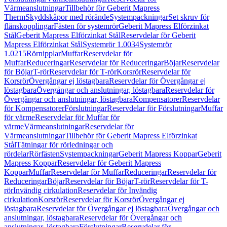
Värmeanslutningar
Tillbehör för Geberit Mapress
Therm
Skyddskåpor med rörände
Systempackningar
Set skruv för
flänskopplingar
Fästen för systemrör
Geberit Mapress Elförzinkat
Stål
Geberit Mapress Elförzinkat Stål
Reservdelar för Geberit
Mapress Elförzinkat Stål
Systemrör 1.0034
Systemrör
1.0215
Rörnipplar
Muffar
Reservdelar för
Muffar
Reduceringar
Reservdelar för Reduceringar
Böjar
Reservdelar
för Böjar
T-rör
Reservdelar för T-rör
Korsrör
Reservdelar för
Korsrör
Övergångar ej löstagbara
Reservdelar för Övergångar ej
löstagbara
Övergångar och anslutningar, löstagbara
Reservdelar för
Övergångar och anslutningar, löstagbara
Kompensatorer
Reservdelar
för Kompensatorer
Förslutningar
Reservdelar för Förslutningar
Muffar
för värme
Reservdelar för Muffar för
värme
Värmeanslutningar
Reservdelar för
Värmeanslutningar
Tillbehör för Geberit Mapress Elförzinkat
Stål
Tätningar för rörledningar och
rördelar
Rörfästen
Systempackningar
Geberit Mapress Koppar
Geberit
Mapress Koppar
Reservdelar för Geberit Mapress
Koppar
Muffar
Reservdelar för Muffar
Reduceringar
Reservdelar för
Reduceringar
Böjar
Reservdelar för Böjar
T-rör
Reservdelar för T-
rör
Invändig cirkulation
Reservdelar för Invändig
cirkulation
Korsrör
Reservdelar för Korsrör
Övergångar ej
löstagbara
Reservdelar för Övergångar ej löstagbara
Övergångar och
anslutningar, löstagbara
Reservdelar för Övergångar och
anslutningar, löstagbara
Förslutningar
Reservdelar för