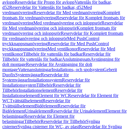
avlopp
Reservdelar för Propp för avlopp
Vattenlås för badkar,
d52
Reservdelar för Vattenlås för badkar, d52
Med
vredmanövrering
Reservdelar för Med vredmanövrering
Komplett
frontsats för vredmanövrering
Reservdelar för Komplett frontsats för
vredmanövrering
Med vredmanövrering och inloppsrör
Reservdelar
för Med vredmanövrering och inloppsrör
Komplett frontsats för
vredmanövrering och inloppsrör
Reservdelar för Komplett frontsats
för vredmanövrering och inloppsrör
Med PushControl
tryckknappsmanövrering
Reservdelar för Med PushControl
tryckknappsmanövrering
Med ventilkonor
Reservdelar för Med
ventilkonor
Tillbehör för vattenlås för badkar
Reservdelar för
Tillbehör för vattenlås för badkar
Anslutningssats
Avstängning för
dolt montage
Reservdelar för Avstängning för dolt
montage
Vattenanslutningar
Installations- och spolsystem
Geberit
Duofix
Systemväggar
Reservdelar för
Systemväggar
Installationssystem
Reservdelar för
Installationssystem
Tillbehör
Reservdelar för
Tillbehör
Installationselement
Reservdelar för
Installationselement
Element för WC
Reservdelar för Element för
WC
Tvättställselement
Reservdelar för
Tvättställselement
Bidéelement
Reservdelar för
Bidéelement
Urinalelement
Reservdelar för Urinalelement
Element för
belastningar
Reservdelar för Element för
belastningar
Tillbehör
Reservdelar för Tillbehör
Synliga
cisterner
Synliga cisterner för WC, av plast
Reservdelar för Synliga