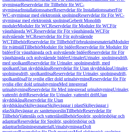
styrningar
Reservdelar för Tillbehör för WC-
styrningar
Installationssatser
Reservdelar för Installationssatser
För
WC-styrningar med elektronisk spolning
Reservdelar för För WC-
styrningar med elektronisk spolning
Geberit Monolith
moduler
Moduler för WC
Reservdelar för Moduler för WC
För
vägghängda WC
Reservdelar för För vägghängda WC
För
golvstående WC
Reservdelar för För golvstående
WC
Tillbehör
Reservdelar för Tillbehör
Förbrukningsmaterial
Moduler
för tvättställ
Tillbehör
Moduler för bidéer
Reservdelar för Moduler för
bidéer
För vägghängda och golvstående bidéer
Reservdelar för För
vägghängda och golvstående bidéer
Urinaler
Urinaler, spolningsdrift,
med spolkant
Reservdelar för Urinaler, spolningsdrift, med
spolkant
Utan skyddskåpa
Reservdelar för Utan skyddskåpa
Urinaler,
spolningsdrift, spolkantlösa
Reservdelar för Urinaler, spolningsdrift,
spolkantlösa
För synlig eller dold urinalstyrning
Reservdelar för För
synlig eller dold urinalstyrning
Med integrerad
urinalstyrning
Reservdelar för Med integrerad urinalstyrning
Urinaler,
vattenfri drift
Reservdelar för Urinaler, vattenfri drift
Utan
skyddskåpa
Reservdelar för Utan
skyddskåpa
Skiljeväggar
Skiljeväggar i plast
Skiljeväggar i
glas
Skiljeväggar av sanitetsporslin
Tillbehör
Reservdelar för
Tillbehör
Vattenlås och vattenlåstillbehör
Spolrör, spolrörsböjar och
adaptrar
Reservdelar för Spolrör, spolrörsböjar och
adaptrar
Infästningsmaterial
Urinalstyrningar
Dolt
montage
Reservdelar för Dolt montage
Med elektronisk spolning,