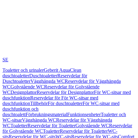
SE
Toaletter och urinaler
Geberit AquaClean
duschtoaletter
Duschtoaletter
Reservdelar för
Duschtoaletter
Vägghängda WC
Reservdelar för Vägghängda
WC
Golvstående WC
Reservdelar för Golvstående
WC
Designplattor
Reservdelar för Designplattor
För WC-sitsar med
duschfunktion
Reservdelar för För WC-sitsar med
duschfunktion
Tillbehör
För duschtoaletter
För WC-sitsar med
duschfunktion och
duschtoalett
Förbrukningsmaterial
Funktionsenheter
Toaletter och
WC-sitsar
Vägghängda WC
Reservdelar för Vägghängda
WC
Toaletter
Reservdelar för Toaletter
Golvstående WC
Reservdelar
för Golvstående WC
Toaletter
Reservdelar för Toaletter
WC-
sits
Reservdelar för WC-sits
WC-sits
Reservdelar för WC-sits
Comfort