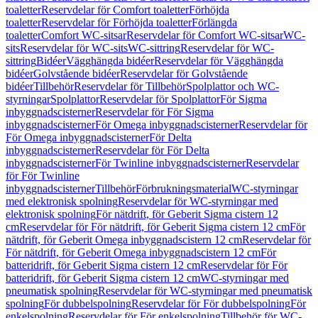
toaletter
Reservdelar för Comfort toaletter
Förhöjda
toaletter
Reservdelar för Förhöjda toaletter
Förlängda
toaletter
Comfort WC-sitsar
Reservdelar för Comfort WC-sitsar
WC-
sits
Reservdelar för WC-sits
WC-sittring
Reservdelar för WC-
sittring
Bidéer
Vägghängda bidéer
Reservdelar för Vägghängda
bidéer
Golvstående bidéer
Reservdelar för Golvstående
bidéer
Tillbehör
Reservdelar för Tillbehör
Spolplattor och WC-
styrningar
Spolplattor
Reservdelar för Spolplattor
För Sigma
inbyggnadscisterner
Reservdelar för För Sigma
inbyggnadscisterner
För Omega inbyggnadscisterner
Reservdelar för
För Omega inbyggnadscisterner
För Delta
inbyggnadscisterner
Reservdelar för För Delta
inbyggnadscisterner
För Twinline inbyggnadscisterner
Reservdelar
för För Twinline
inbyggnadscisterner
Tillbehör
Förbrukningsmaterial
WC-styrningar
med elektronisk spolning
Reservdelar för WC-styrningar med
elektronisk spolning
För nätdrift, för Geberit Sigma cistern 12
cm
Reservdelar för För nätdrift, för Geberit Sigma cistern 12 cm
För
nätdrift, för Geberit Omega inbyggnadscistern 12 cm
Reservdelar för
För nätdrift, för Geberit Omega inbyggnadscistern 12 cm
För
batteridrift, för Geberit Sigma cistern 12 cm
Reservdelar för För
batteridrift, för Geberit Sigma cistern 12 cm
WC-styrningar med
pneumatisk spolning
Reservdelar för WC-styrningar med pneumatisk
spolning
För dubbelspolning
Reservdelar för För dubbelspolning
För
enkelspolning
Reservdelar för För enkelspolning
Tillbehör för WC-