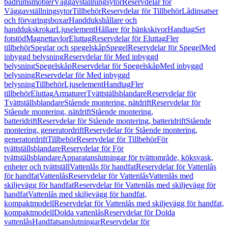
badrumsmöbler
Väggavställningsytor
Reservdelar för
Väggavställningsytor
Tillbehör
Reservdelar för Tillbehör
Lådinsatser
och förvaringsboxar
Handdukshållare och
handdukskrokar
Ljuselement
Hållare för bänkskivor
Handtag
Set
fotstöd
Magnettavlor
Eluttag
Reservdelar för Eluttag
Fler
tillbehör
Speglar och spegelskåp
Spegel
Reservdelar för Spegel
Med
inbyggd belysning
Reservdelar för Med inbyggd
belysning
Spegelskåp
Reservdelar för Spegelskåp
Med inbyggd
belysning
Reservdelar för Med inbyggd
belysning
Tillbehör
Ljuselement
Handtag
Fler
tillbehör
Eluttag
Armaturer
Tvättställsblandare
Reservdelar för
Tvättställsblandare
Stående montering, nätdrift
Reservdelar för
Stående montering, nätdrift
Stående montering,
batteridrift
Reservdelar för Stående montering, batteridrift
Stående
montering, generatordrift
Reservdelar för Stående montering,
generatordrift
Tillbehör
Reservdelar för Tillbehör
För
tvättställsblandare
Reservdelar för För
tvättställsblandare
Apparatanslutningar för tvättområde, köksvask,
enheter och tvättställ
Vattenlås för handfat
Reservdelar för Vattenlås
för handfat
Vattenlås
Reservdelar för Vattenlås
Vattenlås med
skiljevägg för handfat
Reservdelar för Vattenlås med skiljevägg för
handfat
Vattenlås med skiljevägg för handfat,
kompaktmodell
Reservdelar för Vattenlås med skiljevägg för handfat,
kompaktmodell
Dolda vattenlås
Reservdelar för Dolda
vattenlås
Handfatsanslutningar
Reservdelar för