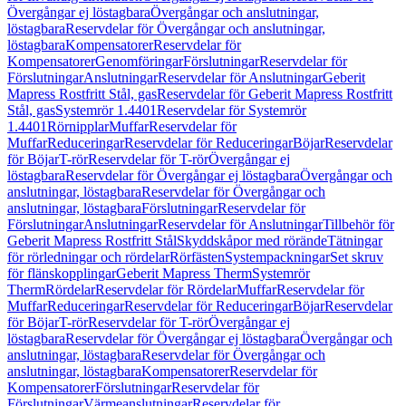
Övergångar ej löstagbara
Övergångar och anslutningar,
löstagbara
Reservdelar för Övergångar och anslutningar,
löstagbara
Kompensatorer
Reservdelar för
Kompensatorer
Genomföringar
Förslutningar
Reservdelar för
Förslutningar
Anslutningar
Reservdelar för Anslutningar
Geberit
Mapress Rostfritt Stål, gas
Reservdelar för Geberit Mapress Rostfritt
Stål, gas
Systemrör 1.4401
Reservdelar för Systemrör
1.4401
Rörnipplar
Muffar
Reservdelar för
Muffar
Reduceringar
Reservdelar för Reduceringar
Böjar
Reservdelar
för Böjar
T-rör
Reservdelar för T-rör
Övergångar ej
löstagbara
Reservdelar för Övergångar ej löstagbara
Övergångar och
anslutningar, löstagbara
Reservdelar för Övergångar och
anslutningar, löstagbara
Förslutningar
Reservdelar för
Förslutningar
Anslutningar
Reservdelar för Anslutningar
Tillbehör för
Geberit Mapress Rostfritt Stål
Skyddskåpor med rörände
Tätningar
för rörledningar och rördelar
Rörfästen
Systempackningar
Set skruv
för flänskopplingar
Geberit Mapress Therm
Systemrör
Therm
Rördelar
Reservdelar för Rördelar
Muffar
Reservdelar för
Muffar
Reduceringar
Reservdelar för Reduceringar
Böjar
Reservdelar
för Böjar
T-rör
Reservdelar för T-rör
Övergångar ej
löstagbara
Reservdelar för Övergångar ej löstagbara
Övergångar och
anslutningar, löstagbara
Reservdelar för Övergångar och
anslutningar, löstagbara
Kompensatorer
Reservdelar för
Kompensatorer
Förslutningar
Reservdelar för
Förslutningar
Värmeanslutningar
Reservdelar för