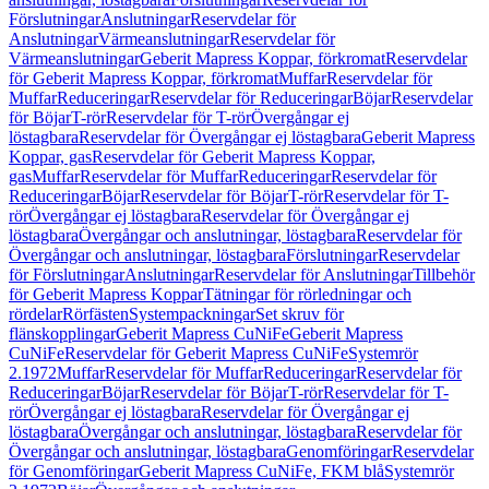
Förslutningar
Anslutningar
Reservdelar för
Anslutningar
Värmeanslutningar
Reservdelar för
Värmeanslutningar
Geberit Mapress Koppar, förkromat
Reservdelar
för Geberit Mapress Koppar, förkromat
Muffar
Reservdelar för
Muffar
Reduceringar
Reservdelar för Reduceringar
Böjar
Reservdelar
för Böjar
T-rör
Reservdelar för T-rör
Övergångar ej
löstagbara
Reservdelar för Övergångar ej löstagbara
Geberit Mapress
Koppar, gas
Reservdelar för Geberit Mapress Koppar,
gas
Muffar
Reservdelar för Muffar
Reduceringar
Reservdelar för
Reduceringar
Böjar
Reservdelar för Böjar
T-rör
Reservdelar för T-
rör
Övergångar ej löstagbara
Reservdelar för Övergångar ej
löstagbara
Övergångar och anslutningar, löstagbara
Reservdelar för
Övergångar och anslutningar, löstagbara
Förslutningar
Reservdelar
för Förslutningar
Anslutningar
Reservdelar för Anslutningar
Tillbehör
för Geberit Mapress Koppar
Tätningar för rörledningar och
rördelar
Rörfästen
Systempackningar
Set skruv för
flänskopplingar
Geberit Mapress CuNiFe
Geberit Mapress
CuNiFe
Reservdelar för Geberit Mapress CuNiFe
Systemrör
2.1972
Muffar
Reservdelar för Muffar
Reduceringar
Reservdelar för
Reduceringar
Böjar
Reservdelar för Böjar
T-rör
Reservdelar för T-
rör
Övergångar ej löstagbara
Reservdelar för Övergångar ej
löstagbara
Övergångar och anslutningar, löstagbara
Reservdelar för
Övergångar och anslutningar, löstagbara
Genomföringar
Reservdelar
för Genomföringar
Geberit Mapress CuNiFe, FKM blå
Systemrör