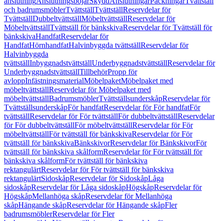
anslutning
Anslutningsböjar
Skydd
Anslutningar
Packningar
Tvättställ
och badrumsmöbler
Tvättställ
Tvättställ
Reservdelar för
Tvättställ
Dubbeltvättställ
Möbeltvättställ
Reservdelar för
Möbeltvättställ
Tvättställ för bänkskiva
Reservdelar för Tvättställ för
bänkskiva
Handfat
Reservdelar för
Handfat
Hörnhandfat
Halvinbyggda tvättställ
Reservdelar för
Halvinbyggda
tvättställ
Inbyggnadstvättställ
Underbyggnadstvättställ
Reservdelar för
Underbyggnadstvättställ
Tillbehör
Propp för
avlopp
Infästningsmaterial
Möbelpaket
Möbelpaket med
möbeltvättställ
Reservdelar för Möbelpaket med
möbeltvättställ
Badrumsmöbler
Tvättställsunderskåp
Reservdelar för
Tvättställsunderskåp
För handfat
Reservdelar för För handfat
För
tvättställ
Reservdelar för För tvättställ
För dubbeltvättställ
Reservdelar
för För dubbeltvättställ
För möbeltvättställ
Reservdelar för För
möbeltvättställ
För tvättställ för bänkskiva
Reservdelar för För
tvättställ för bänkskiva
Bänkskivor
Reservdelar för Bänkskivor
För
tvättställ för bänkskiva skålform
Reservdelar för För tvättställ för
bänkskiva skålform
För tvättställ för bänkskiva
rektangulärt
Reservdelar för För tvättställ för bänkskiva
rektangulärt
Sidoskåp
Reservdelar för Sidoskåp
Låga
sidoskåp
Reservdelar för Låga sidoskåp
Högskåp
Reservdelar för
Högskåp
Mellanhöga skåp
Reservdelar för Mellanhöga
skåp
Hängande skåp
Reservdelar för Hängande skåp
Fler
badrumsmöbler
Reservdelar för Fler