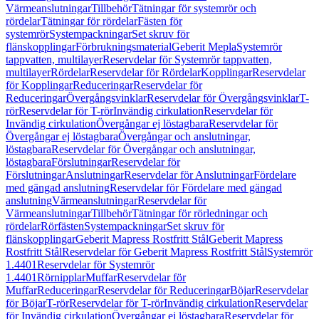
Värmeanslutningar
Tillbehör
Tätningar för systemrör och
rördelar
Tätningar för rördelar
Fästen för
systemrör
Systempackningar
Set skruv för
flänskopplingar
Förbrukningsmaterial
Geberit Mepla
Systemrör
tappvatten, multilayer
Reservdelar för Systemrör tappvatten,
multilayer
Rördelar
Reservdelar för Rördelar
Kopplingar
Reservdelar
för Kopplingar
Reduceringar
Reservdelar för
Reduceringar
Övergångsvinklar
Reservdelar för Övergångsvinklar
T-
rör
Reservdelar för T-rör
Invändig cirkulation
Reservdelar för
Invändig cirkulation
Övergångar ej löstagbara
Reservdelar för
Övergångar ej löstagbara
Övergångar och anslutningar,
löstagbara
Reservdelar för Övergångar och anslutningar,
löstagbara
Förslutningar
Reservdelar för
Förslutningar
Anslutningar
Reservdelar för Anslutningar
Fördelare
med gängad anslutning
Reservdelar för Fördelare med gängad
anslutning
Värmeanslutningar
Reservdelar för
Värmeanslutningar
Tillbehör
Tätningar för rörledningar och
rördelar
Rörfästen
Systempackningar
Set skruv för
flänskopplingar
Geberit Mapress Rostfritt Stål
Geberit Mapress
Rostfritt Stål
Reservdelar för Geberit Mapress Rostfritt Stål
Systemrör
1.4401
Reservdelar för Systemrör
1.4401
Rörnipplar
Muffar
Reservdelar för
Muffar
Reduceringar
Reservdelar för Reduceringar
Böjar
Reservdelar
för Böjar
T-rör
Reservdelar för T-rör
Invändig cirkulation
Reservdelar
för Invändig cirkulation
Övergångar ej löstagbara
Reservdelar för