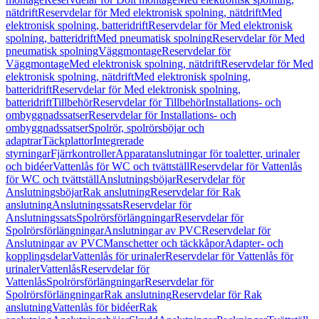
nätdrift
Reservdelar för Med elektronisk spolning, nätdrift
Med
elektronisk spolning, batteridrift
Reservdelar för Med elektronisk
spolning, batteridrift
Med pneumatisk spolning
Reservdelar för Med
pneumatisk spolning
Väggmontage
Reservdelar för
Väggmontage
Med elektronisk spolning, nätdrift
Reservdelar för Med
elektronisk spolning, nätdrift
Med elektronisk spolning,
batteridrift
Reservdelar för Med elektronisk spolning,
batteridrift
Tillbehör
Reservdelar för Tillbehör
Installations- och
ombyggnadssatser
Reservdelar för Installations- och
ombyggnadssatser
Spolrör, spolrörsböjar och
adaptrar
Täckplattor
Integrerade
styrningar
Fjärrkontroller
Apparatanslutningar för toaletter, urinaler
och bidéer
Vattenlås för WC och tvättställ
Reservdelar för Vattenlås
för WC och tvättställ
Anslutningsböjar
Reservdelar för
Anslutningsböjar
Rak anslutning
Reservdelar för Rak
anslutning
Anslutningssats
Reservdelar för
Anslutningssats
Spolrörsförlängningar
Reservdelar för
Spolrörsförlängningar
Anslutningar av PVC
Reservdelar för
Anslutningar av PVC
Manschetter och täckkåpor
Adapter- och
kopplingsdelar
Vattenlås för urinaler
Reservdelar för Vattenlås för
urinaler
Vattenlås
Reservdelar för
Vattenlås
Spolrörsförlängningar
Reservdelar för
Spolrörsförlängningar
Rak anslutning
Reservdelar för Rak
anslutning
Vattenlås för bidéer
Rak