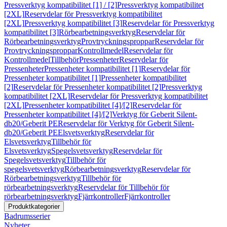
Pressverktyg kompatibilitet [1] / [2]
Pressverktyg kompatibilitet
[2XL]
Reservdelar för Pressverktyg kompatibilitet
[2XL]
Pressverktyg kompatibilitet [3]
Reservdelar för Pressverktyg
kompatibilitet [3]
Rörbearbetningsverktyg
Reservdelar för
Rörbearbetningsverktyg
Provtryckningsproppar
Reservdelar för
Provtryckningsproppar
Kontrollmedel
Reservdelar för
Kontrollmedel
Tillbehör
Pressenheter
Reservdelar för
Pressenheter
Pressenheter kompatibilitet [1]
Reservdelar för
Pressenheter kompatibilitet [1]
Pressenheter kompatibilitet
[2]
Reservdelar för Pressenheter kompatibilitet [2]
Pressverktyg
kompatibilitet [2XL]
Reservdelar för Pressverktyg kompatibilitet
[2XL]
Pressenheter kompatibilitet [4]/[2]
Reservdelar för
Pressenheter kompatibilitet [4]/[2]
Verktyg för Geberit Silent-
db20/Geberit PE
Reservdelar för Verktyg för Geberit Silent-
db20/Geberit PE
Elsvetsverktyg
Reservdelar för
Elsvetsverktyg
Tillbehör för
Elsvetsverktyg
Spegelsvetsverktyg
Reservdelar för
Spegelsvetsverktyg
Tillbehör för
spegelsvetsverktyg
Rörbearbetningsverktyg
Reservdelar för
Rörbearbetningsverktyg
Tillbehör för
rörbearbetningsverktyg
Reservdelar för Tillbehör för
rörbearbetningsverktyg
Fjärrkontroller
Fjärrkontroller
Produktkategorier
Badrumsserier
Nyheter