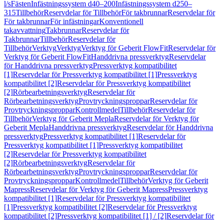
l/s
Fästen
Infästningssystem d40–200
Infästningssystem d250–
315
Tillbehör
Reservdelar för Tillbehör
För takbrunnar
Reservdelar för
För takbrunnar
För infästningar
Konventionell
takavvattning
Takbrunnar
Reservdelar för
Takbrunnar
Tillbehör
Reservdelar för
Tillbehör
Verktyg
Verktyg
Verktyg för Geberit FlowFit
Reservdelar för
Verktyg för Geberit FlowFit
Handdrivna pressverktyg
Reservdelar
för Handdrivna pressverktyg
Pressverktyg kompatibilitet
[1]
Reservdelar för Pressverktyg kompatibilitet [1]
Pressverktyg
kompatibilitet [2]
Reservdelar för Pressverktyg kompatibilitet
[2]
Rörbearbetningsverktyg
Reservdelar för
Rörbearbetningsverktyg
Provtryckningsproppar
Reservdelar för
Provtryckningsproppar
Kontrollmedel
Tillbehör
Reservdelar för
Tillbehör
Verktyg för Geberit Mepla
Reservdelar för Verktyg för
Geberit Mepla
Handdrivna pressverktyg
Reservdelar för Handdrivna
pressverktyg
Pressverktyg kompatibilitet [1]
Reservdelar för
Pressverktyg kompatibilitet [1]
Pressverktyg kompatibilitet
[2]
Reservdelar för Pressverktyg kompatibilitet
[2]
Rörbearbetningsverktyg
Reservdelar för
Rörbearbetningsverktyg
Provtryckningsproppar
Reservdelar för
Provtryckningsproppar
Kontrollmedel
Tillbehör
Verktyg för Geberit
Mapress
Reservdelar för Verktyg för Geberit Mapress
Pressverktyg
kompatibilitet [1]
Reservdelar för Pressverktyg kompatibilitet
[1]
Pressverktyg kompatibilitet [2]
Reservdelar för Pressverktyg
kompatibilitet [2]
Pressverktyg kompatibilitet [1] / [2]
Reservdelar för