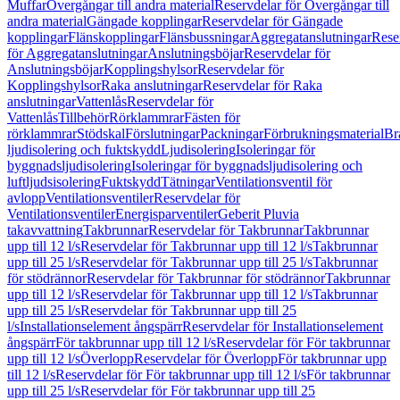
Muffar
Övergångar till andra material
Reservdelar för Övergångar till
andra material
Gängade kopplingar
Reservdelar för Gängade
kopplingar
Flänskopplingar
Flänsbussningar
Aggregatanslutningar
Rese
för Aggregatanslutningar
Anslutningsböjar
Reservdelar för
Anslutningsböjar
Kopplingshylsor
Reservdelar för
Kopplingshylsor
Raka anslutningar
Reservdelar för Raka
anslutningar
Vattenlås
Reservdelar för
Vattenlås
Tillbehör
Rörklammrar
Fästen för
rörklammrar
Stödskal
Förslutningar
Packningar
Förbrukningsmaterial
Br
ljudisolering och fuktskydd
Ljudisolering
Isoleringar för
byggnadsljudisolering
Isoleringar för byggnadsljudisolering och
luftljudsisolering
Fuktskydd
Tätningar
Ventilationsventil för
avlopp
Ventilationsventiler
Reservdelar för
Ventilationsventiler
Energisparventiler
Geberit Pluvia
takavvattning
Takbrunnar
Reservdelar för Takbrunnar
Takbrunnar
upp till 12 l/s
Reservdelar för Takbrunnar upp till 12 l/s
Takbrunnar
upp till 25 l/s
Reservdelar för Takbrunnar upp till 25 l/s
Takbrunnar
för stödrännor
Reservdelar för Takbrunnar för stödrännor
Takbrunnar
upp till 12 l/s
Reservdelar för Takbrunnar upp till 12 l/s
Takbrunnar
upp till 25 l/s
Reservdelar för Takbrunnar upp till 25
l/s
Installationselement ångspärr
Reservdelar för Installationselement
ångspärr
För takbrunnar upp till 12 l/s
Reservdelar för För takbrunnar
upp till 12 l/s
Överlopp
Reservdelar för Överlopp
För takbrunnar upp
till 12 l/s
Reservdelar för För takbrunnar upp till 12 l/s
För takbrunnar
upp till 25 l/s
Reservdelar för För takbrunnar upp till 25