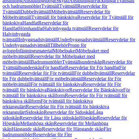
anslutning
Anslutningsböjar
Skydd
Anslutningar
Packningar
Tvättställ
och badrumsmöbler
Tvättställ
Tvättställ
Reservdelar för
Tvättställ
Dubbeltvättställ
Möbeltvättställ
Reservdelar för
Möbeltvättställ
Tvättställ för bänkskiva
Reservdelar för Tvättställ för
bänkskiva
Handfat
Reservdelar för
Handfat
Hörnhandfat
Halvinbyggda tvättställ
Reservdelar för
Halvinbyggda
tvättställ
Inbyggnadstvättställ
Underbyggnadstvättställ
Reservdelar för
Underbyggnadstvättställ
Tillbehör
Propp för
avlopp
Infästningsmaterial
Möbelpaket
Möbelpaket med
möbeltvättställ
Reservdelar för Möbelpaket med
möbeltvättställ
Badrumsmöbler
Tvättställsunderskåp
Reservdelar för
Tvättställsunderskåp
För handfat
Reservdelar för För handfat
För
tvättställ
Reservdelar för För tvättställ
För dubbeltvättställ
Reservdelar
för För dubbeltvättställ
För möbeltvättställ
Reservdelar för För
möbeltvättställ
För tvättställ för bänkskiva
Reservdelar för För
tvättställ för bänkskiva
Bänkskivor
Reservdelar för Bänkskivor
För
tvättställ för bänkskiva skålform
Reservdelar för För tvättställ för
bänkskiva skålform
För tvättställ för bänkskiva
rektangulärt
Reservdelar för För tvättställ för bänkskiva
rektangulärt
Sidoskåp
Reservdelar för Sidoskåp
Låga
sidoskåp
Reservdelar för Låga sidoskåp
Högskåp
Reservdelar för
Högskåp
Mellanhöga skåp
Reservdelar för Mellanhöga
skåp
Hängande skåp
Reservdelar för Hängande skåp
Fler
badrumsmöbler
Reservdelar för Fler