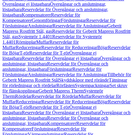
Övergångar ej löstagbara
Övergångar och anslutningar,
löstagbara
Reservdelar för Övergångar och anslutningar,
löstagbara
Kompensatorer
Reservdelar för
Kompensatorer
Genomföringar
Förslutningar
Reservdelar för
Förslutningar
Anslutningar
Reservdelar för Anslutningar
Geberit
Mapress Rostfritt Stål, gas
Reservdelar för Geberit Mapress Rostfritt
Stål, gas
Systemrör 1.4401
Reservdelar för Systemrör
1.4401
Rörnipplar
Muffar
Reservdelar för
Muffar
Reduceringar
Reservdelar för Reduceringar
Böjar
Reservdelar
för Böjar
T-rör
Reservdelar för T-rör
Övergångar ej
löstagbara
Reservdelar för Övergångar ej löstagbara
Övergångar och
anslutningar, löstagbara
Reservdelar för Övergångar och
anslutningar, löstagbara
Förslutningar
Reservdelar för
Förslutningar
Anslutningar
Reservdelar för Anslutningar
Tillbehör för
Geberit Mapress Rostfritt Stål
Skyddskåpor med rörände
Tätningar
för rörledningar och rördelar
Rörfästen
Systempackningar
Set skruv
för flänskopplingar
Geberit Mapress Therm
Systemrör
Therm
Rördelar
Reservdelar för Rördelar
Muffar
Reservdelar för
Muffar
Reduceringar
Reservdelar för Reduceringar
Böjar
Reservdelar
för Böjar
T-rör
Reservdelar för T-rör
Övergångar ej
löstagbara
Reservdelar för Övergångar ej löstagbara
Övergångar och
anslutningar, löstagbara
Reservdelar för Övergångar och
anslutningar, löstagbara
Kompensatorer
Reservdelar för
Kompensatorer
Förslutningar
Reservdelar för
Förslutningar
Värmeanslutningar
Reservdelar för