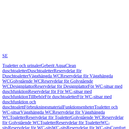
SE
Toaletter och urinaler
Geberit AquaClean
duschtoaletter
Duschtoaletter
Reservdelar för
Duschtoaletter
Vägghängda WC
Reservdelar för Vägghängda
WC
Golvstående WC
Reservdelar för Golvstående
WC
Designplattor
Reservdelar för Designplattor
För WC-sitsar med
duschfunktion
Reservdelar för För WC-sitsar med
duschfunktion
Tillbehör
För duschtoaletter
För WC-sitsar med
duschfunktion och
duschtoalett
Förbrukningsmaterial
Funktionsenheter
Toaletter och
WC-sitsar
Vägghängda WC
Reservdelar för Vägghängda
WC
Toaletter
Reservdelar för Toaletter
Golvstående WC
Reservdelar
för Golvstående WC
Toaletter
Reservdelar för Toaletter
WC-
sits
Reservdelar för WC-sits
WC-sits
Reservdelar för WC-sits
Comfort