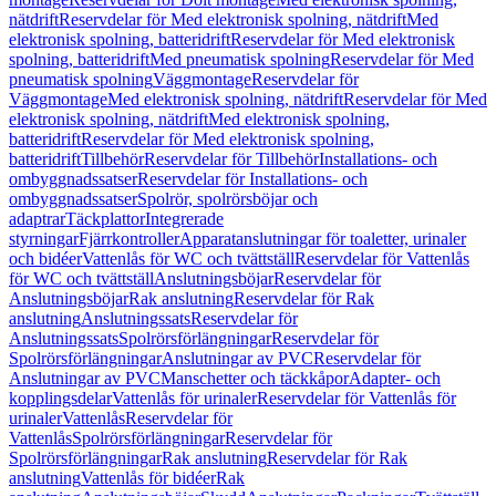
nätdrift
Reservdelar för Med elektronisk spolning, nätdrift
Med
elektronisk spolning, batteridrift
Reservdelar för Med elektronisk
spolning, batteridrift
Med pneumatisk spolning
Reservdelar för Med
pneumatisk spolning
Väggmontage
Reservdelar för
Väggmontage
Med elektronisk spolning, nätdrift
Reservdelar för Med
elektronisk spolning, nätdrift
Med elektronisk spolning,
batteridrift
Reservdelar för Med elektronisk spolning,
batteridrift
Tillbehör
Reservdelar för Tillbehör
Installations- och
ombyggnadssatser
Reservdelar för Installations- och
ombyggnadssatser
Spolrör, spolrörsböjar och
adaptrar
Täckplattor
Integrerade
styrningar
Fjärrkontroller
Apparatanslutningar för toaletter, urinaler
och bidéer
Vattenlås för WC och tvättställ
Reservdelar för Vattenlås
för WC och tvättställ
Anslutningsböjar
Reservdelar för
Anslutningsböjar
Rak anslutning
Reservdelar för Rak
anslutning
Anslutningssats
Reservdelar för
Anslutningssats
Spolrörsförlängningar
Reservdelar för
Spolrörsförlängningar
Anslutningar av PVC
Reservdelar för
Anslutningar av PVC
Manschetter och täckkåpor
Adapter- och
kopplingsdelar
Vattenlås för urinaler
Reservdelar för Vattenlås för
urinaler
Vattenlås
Reservdelar för
Vattenlås
Spolrörsförlängningar
Reservdelar för
Spolrörsförlängningar
Rak anslutning
Reservdelar för Rak
anslutning
Vattenlås för bidéer
Rak