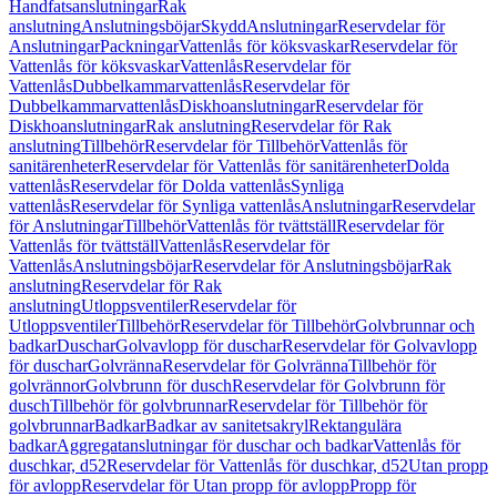
Handfatsanslutningar
Rak
anslutning
Anslutningsböjar
Skydd
Anslutningar
Reservdelar för
Anslutningar
Packningar
Vattenlås för köksvaskar
Reservdelar för
Vattenlås för köksvaskar
Vattenlås
Reservdelar för
Vattenlås
Dubbelkammarvattenlås
Reservdelar för
Dubbelkammarvattenlås
Diskhoanslutningar
Reservdelar för
Diskhoanslutningar
Rak anslutning
Reservdelar för Rak
anslutning
Tillbehör
Reservdelar för Tillbehör
Vattenlås för
sanitärenheter
Reservdelar för Vattenlås för sanitärenheter
Dolda
vattenlås
Reservdelar för Dolda vattenlås
Synliga
vattenlås
Reservdelar för Synliga vattenlås
Anslutningar
Reservdelar
för Anslutningar
Tillbehör
Vattenlås för tvättställ
Reservdelar för
Vattenlås för tvättställ
Vattenlås
Reservdelar för
Vattenlås
Anslutningsböjar
Reservdelar för Anslutningsböjar
Rak
anslutning
Reservdelar för Rak
anslutning
Utloppsventiler
Reservdelar för
Utloppsventiler
Tillbehör
Reservdelar för Tillbehör
Golvbrunnar och
badkar
Duschar
Golvavlopp för duschar
Reservdelar för Golvavlopp
för duschar
Golvränna
Reservdelar för Golvränna
Tillbehör för
golvrännor
Golvbrunn för dusch
Reservdelar för Golvbrunn för
dusch
Tillbehör för golvbrunnar
Reservdelar för Tillbehör för
golvbrunnar
Badkar
Badkar av sanitetsakryl
Rektangulära
badkar
Aggregatanslutningar för duschar och badkar
Vattenlås för
duschkar, d52
Reservdelar för Vattenlås för duschkar, d52
Utan propp
för avlopp
Reservdelar för Utan propp för avlopp
Propp för