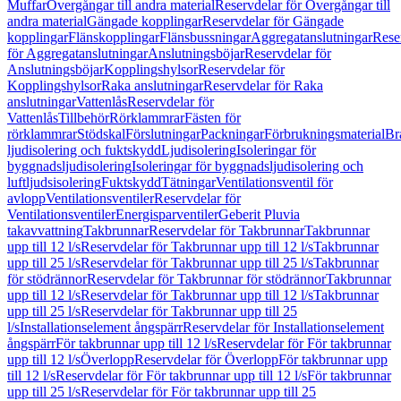
Muffar
Övergångar till andra material
Reservdelar för Övergångar till
andra material
Gängade kopplingar
Reservdelar för Gängade
kopplingar
Flänskopplingar
Flänsbussningar
Aggregatanslutningar
Rese
för Aggregatanslutningar
Anslutningsböjar
Reservdelar för
Anslutningsböjar
Kopplingshylsor
Reservdelar för
Kopplingshylsor
Raka anslutningar
Reservdelar för Raka
anslutningar
Vattenlås
Reservdelar för
Vattenlås
Tillbehör
Rörklammrar
Fästen för
rörklammrar
Stödskal
Förslutningar
Packningar
Förbrukningsmaterial
Br
ljudisolering och fuktskydd
Ljudisolering
Isoleringar för
byggnadsljudisolering
Isoleringar för byggnadsljudisolering och
luftljudsisolering
Fuktskydd
Tätningar
Ventilationsventil för
avlopp
Ventilationsventiler
Reservdelar för
Ventilationsventiler
Energisparventiler
Geberit Pluvia
takavvattning
Takbrunnar
Reservdelar för Takbrunnar
Takbrunnar
upp till 12 l/s
Reservdelar för Takbrunnar upp till 12 l/s
Takbrunnar
upp till 25 l/s
Reservdelar för Takbrunnar upp till 25 l/s
Takbrunnar
för stödrännor
Reservdelar för Takbrunnar för stödrännor
Takbrunnar
upp till 12 l/s
Reservdelar för Takbrunnar upp till 12 l/s
Takbrunnar
upp till 25 l/s
Reservdelar för Takbrunnar upp till 25
l/s
Installationselement ångspärr
Reservdelar för Installationselement
ångspärr
För takbrunnar upp till 12 l/s
Reservdelar för För takbrunnar
upp till 12 l/s
Överlopp
Reservdelar för Överlopp
För takbrunnar upp
till 12 l/s
Reservdelar för För takbrunnar upp till 12 l/s
För takbrunnar
upp till 25 l/s
Reservdelar för För takbrunnar upp till 25