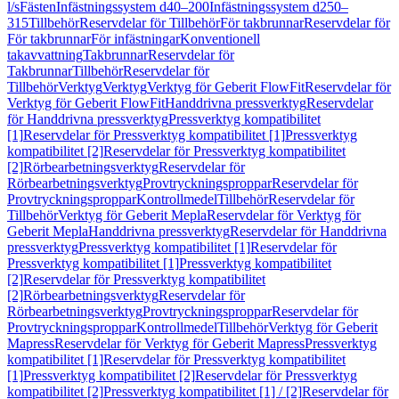
l/s
Fästen
Infästningssystem d40–200
Infästningssystem d250–
315
Tillbehör
Reservdelar för Tillbehör
För takbrunnar
Reservdelar för
För takbrunnar
För infästningar
Konventionell
takavvattning
Takbrunnar
Reservdelar för
Takbrunnar
Tillbehör
Reservdelar för
Tillbehör
Verktyg
Verktyg
Verktyg för Geberit FlowFit
Reservdelar för
Verktyg för Geberit FlowFit
Handdrivna pressverktyg
Reservdelar
för Handdrivna pressverktyg
Pressverktyg kompatibilitet
[1]
Reservdelar för Pressverktyg kompatibilitet [1]
Pressverktyg
kompatibilitet [2]
Reservdelar för Pressverktyg kompatibilitet
[2]
Rörbearbetningsverktyg
Reservdelar för
Rörbearbetningsverktyg
Provtryckningsproppar
Reservdelar för
Provtryckningsproppar
Kontrollmedel
Tillbehör
Reservdelar för
Tillbehör
Verktyg för Geberit Mepla
Reservdelar för Verktyg för
Geberit Mepla
Handdrivna pressverktyg
Reservdelar för Handdrivna
pressverktyg
Pressverktyg kompatibilitet [1]
Reservdelar för
Pressverktyg kompatibilitet [1]
Pressverktyg kompatibilitet
[2]
Reservdelar för Pressverktyg kompatibilitet
[2]
Rörbearbetningsverktyg
Reservdelar för
Rörbearbetningsverktyg
Provtryckningsproppar
Reservdelar för
Provtryckningsproppar
Kontrollmedel
Tillbehör
Verktyg för Geberit
Mapress
Reservdelar för Verktyg för Geberit Mapress
Pressverktyg
kompatibilitet [1]
Reservdelar för Pressverktyg kompatibilitet
[1]
Pressverktyg kompatibilitet [2]
Reservdelar för Pressverktyg
kompatibilitet [2]
Pressverktyg kompatibilitet [1] / [2]
Reservdelar för