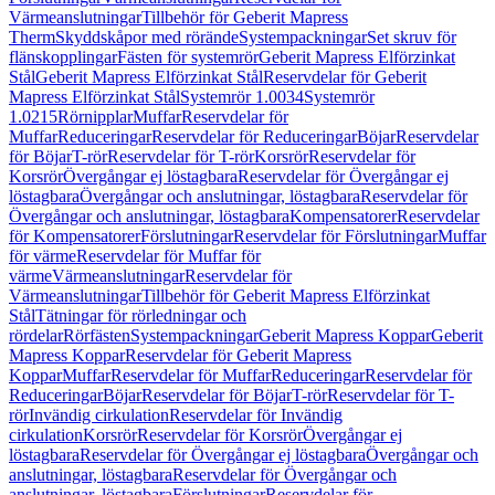
Värmeanslutningar
Tillbehör för Geberit Mapress
Therm
Skyddskåpor med rörände
Systempackningar
Set skruv för
flänskopplingar
Fästen för systemrör
Geberit Mapress Elförzinkat
Stål
Geberit Mapress Elförzinkat Stål
Reservdelar för Geberit
Mapress Elförzinkat Stål
Systemrör 1.0034
Systemrör
1.0215
Rörnipplar
Muffar
Reservdelar för
Muffar
Reduceringar
Reservdelar för Reduceringar
Böjar
Reservdelar
för Böjar
T-rör
Reservdelar för T-rör
Korsrör
Reservdelar för
Korsrör
Övergångar ej löstagbara
Reservdelar för Övergångar ej
löstagbara
Övergångar och anslutningar, löstagbara
Reservdelar för
Övergångar och anslutningar, löstagbara
Kompensatorer
Reservdelar
för Kompensatorer
Förslutningar
Reservdelar för Förslutningar
Muffar
för värme
Reservdelar för Muffar för
värme
Värmeanslutningar
Reservdelar för
Värmeanslutningar
Tillbehör för Geberit Mapress Elförzinkat
Stål
Tätningar för rörledningar och
rördelar
Rörfästen
Systempackningar
Geberit Mapress Koppar
Geberit
Mapress Koppar
Reservdelar för Geberit Mapress
Koppar
Muffar
Reservdelar för Muffar
Reduceringar
Reservdelar för
Reduceringar
Böjar
Reservdelar för Böjar
T-rör
Reservdelar för T-
rör
Invändig cirkulation
Reservdelar för Invändig
cirkulation
Korsrör
Reservdelar för Korsrör
Övergångar ej
löstagbara
Reservdelar för Övergångar ej löstagbara
Övergångar och
anslutningar, löstagbara
Reservdelar för Övergångar och
anslutningar, löstagbara
Förslutningar
Reservdelar för