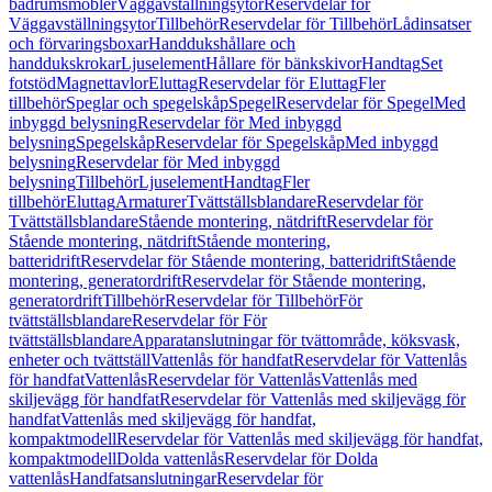
badrumsmöbler
Väggavställningsytor
Reservdelar för
Väggavställningsytor
Tillbehör
Reservdelar för Tillbehör
Lådinsatser
och förvaringsboxar
Handdukshållare och
handdukskrokar
Ljuselement
Hållare för bänkskivor
Handtag
Set
fotstöd
Magnettavlor
Eluttag
Reservdelar för Eluttag
Fler
tillbehör
Speglar och spegelskåp
Spegel
Reservdelar för Spegel
Med
inbyggd belysning
Reservdelar för Med inbyggd
belysning
Spegelskåp
Reservdelar för Spegelskåp
Med inbyggd
belysning
Reservdelar för Med inbyggd
belysning
Tillbehör
Ljuselement
Handtag
Fler
tillbehör
Eluttag
Armaturer
Tvättställsblandare
Reservdelar för
Tvättställsblandare
Stående montering, nätdrift
Reservdelar för
Stående montering, nätdrift
Stående montering,
batteridrift
Reservdelar för Stående montering, batteridrift
Stående
montering, generatordrift
Reservdelar för Stående montering,
generatordrift
Tillbehör
Reservdelar för Tillbehör
För
tvättställsblandare
Reservdelar för För
tvättställsblandare
Apparatanslutningar för tvättområde, köksvask,
enheter och tvättställ
Vattenlås för handfat
Reservdelar för Vattenlås
för handfat
Vattenlås
Reservdelar för Vattenlås
Vattenlås med
skiljevägg för handfat
Reservdelar för Vattenlås med skiljevägg för
handfat
Vattenlås med skiljevägg för handfat,
kompaktmodell
Reservdelar för Vattenlås med skiljevägg för handfat,
kompaktmodell
Dolda vattenlås
Reservdelar för Dolda
vattenlås
Handfatsanslutningar
Reservdelar för