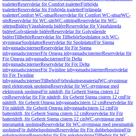
toaletter
Reservdelar för Comfort toaletter
Förhöjda
toaletter
Reservdelar för Förhöjda toaletter
Förlängda
toaletter
Comfort WC-sitsar
Reservdelar för Comfort WC-sitsar
WC-
sits
Reservdelar för WC-sits
WC-sittring
Reservdelar för WC-
sittring
Bidéer
Vägghängda bidéer
Reservdelar för Vägghängda
bidéer
Golvstående bidéer
Reservdelar för Golvstående
bidéer
Tillbehör
Reservdelar för Tillbehör
Spolplattor och WC-
styrningar
Spolplattor
Reservdelar för Spolplattor
För Sigma
inbyggnadscisterner
Reservdelar för För Sigma
inbyggnadscisterner
För Omega inbyggnadscisterner
Reservdelar för
För Omega inbyggnadscisterner
För Delta
inbyggnadscisterner
Reservdelar för För Delta
inbyggnadscisterner
För Twinline inbyggnadscisterner
Reservdelar
för För Twinline
inbyggnadscisterner
Tillbehör
Förbrukningsmaterial
WC-styrningar
med elektronisk spolning
Reservdelar för WC-styrningar med
elektronisk spolning
För nätdrift, för Geberit Sigma cistern 12
cm
Reservdelar för För nätdrift, för Geberit Sigma cistern 12 cm
För
nätdrift, för Geberit Omega inbyggnadscistern 12 cm
Reservdelar för
För nätdrift, för Geberit Omega inbyggnadscistern 12 cm
För
batteridrift, för Geberit Sigma cistern 12 cm
Reservdelar för För
batteridrift, för Geberit Sigma cistern 12 cm
WC-styrningar med
pneumatisk spolning
Reservdelar för WC-styrningar med pneumatisk
spolning
För dubbelspolning
Reservdelar för För dubbelspolning
För
enkelspolning
Reservdelar för För enkelspolning
Tillbehör för WC-