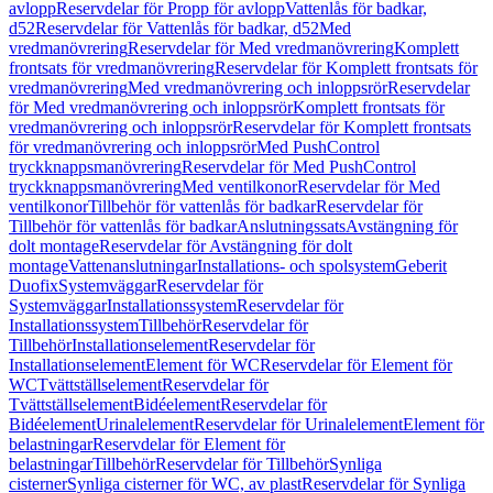
avlopp
Reservdelar för Propp för avlopp
Vattenlås för badkar,
d52
Reservdelar för Vattenlås för badkar, d52
Med
vredmanövrering
Reservdelar för Med vredmanövrering
Komplett
frontsats för vredmanövrering
Reservdelar för Komplett frontsats för
vredmanövrering
Med vredmanövrering och inloppsrör
Reservdelar
för Med vredmanövrering och inloppsrör
Komplett frontsats för
vredmanövrering och inloppsrör
Reservdelar för Komplett frontsats
för vredmanövrering och inloppsrör
Med PushControl
tryckknappsmanövrering
Reservdelar för Med PushControl
tryckknappsmanövrering
Med ventilkonor
Reservdelar för Med
ventilkonor
Tillbehör för vattenlås för badkar
Reservdelar för
Tillbehör för vattenlås för badkar
Anslutningssats
Avstängning för
dolt montage
Reservdelar för Avstängning för dolt
montage
Vattenanslutningar
Installations- och spolsystem
Geberit
Duofix
Systemväggar
Reservdelar för
Systemväggar
Installationssystem
Reservdelar för
Installationssystem
Tillbehör
Reservdelar för
Tillbehör
Installationselement
Reservdelar för
Installationselement
Element för WC
Reservdelar för Element för
WC
Tvättställselement
Reservdelar för
Tvättställselement
Bidéelement
Reservdelar för
Bidéelement
Urinalelement
Reservdelar för Urinalelement
Element för
belastningar
Reservdelar för Element för
belastningar
Tillbehör
Reservdelar för Tillbehör
Synliga
cisterner
Synliga cisterner för WC, av plast
Reservdelar för Synliga