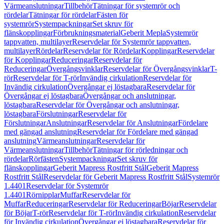
Värmeanslutningar
Tillbehör
Tätningar för systemrör och
rördelar
Tätningar för rördelar
Fästen för
systemrör
Systempackningar
Set skruv för
flänskopplingar
Förbrukningsmaterial
Geberit Mepla
Systemrör
tappvatten, multilayer
Reservdelar för Systemrör tappvatten,
multilayer
Rördelar
Reservdelar för Rördelar
Kopplingar
Reservdelar
för Kopplingar
Reduceringar
Reservdelar för
Reduceringar
Övergångsvinklar
Reservdelar för Övergångsvinklar
T-
rör
Reservdelar för T-rör
Invändig cirkulation
Reservdelar för
Invändig cirkulation
Övergångar ej löstagbara
Reservdelar för
Övergångar ej löstagbara
Övergångar och anslutningar,
löstagbara
Reservdelar för Övergångar och anslutningar,
löstagbara
Förslutningar
Reservdelar för
Förslutningar
Anslutningar
Reservdelar för Anslutningar
Fördelare
med gängad anslutning
Reservdelar för Fördelare med gängad
anslutning
Värmeanslutningar
Reservdelar för
Värmeanslutningar
Tillbehör
Tätningar för rörledningar och
rördelar
Rörfästen
Systempackningar
Set skruv för
flänskopplingar
Geberit Mapress Rostfritt Stål
Geberit Mapress
Rostfritt Stål
Reservdelar för Geberit Mapress Rostfritt Stål
Systemrör
1.4401
Reservdelar för Systemrör
1.4401
Rörnipplar
Muffar
Reservdelar för
Muffar
Reduceringar
Reservdelar för Reduceringar
Böjar
Reservdelar
för Böjar
T-rör
Reservdelar för T-rör
Invändig cirkulation
Reservdelar
för Invändig cirkulation
Övergångar ej löstagbara
Reservdelar för