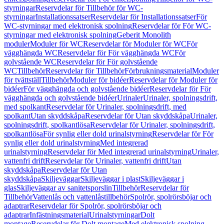
styrningar
Reservdelar för Tillbehör för WC-
styrningar
Installationssatser
Reservdelar för Installationssatser
För
WC-styrningar med elektronisk spolning
Reservdelar för För WC-
styrningar med elektronisk spolning
Geberit Monolith
moduler
Moduler för WC
Reservdelar för Moduler för WC
För
vägghängda WC
Reservdelar för För vägghängda WC
För
golvstående WC
Reservdelar för För golvstående
WC
Tillbehör
Reservdelar för Tillbehör
Förbrukningsmaterial
Moduler
för tvättställ
Tillbehör
Moduler för bidéer
Reservdelar för Moduler för
bidéer
För vägghängda och golvstående bidéer
Reservdelar för För
vägghängda och golvstående bidéer
Urinaler
Urinaler, spolningsdrift,
med spolkant
Reservdelar för Urinaler, spolningsdrift, med
spolkant
Utan skyddskåpa
Reservdelar för Utan skyddskåpa
Urinaler,
spolningsdrift, spolkantlösa
Reservdelar för Urinaler, spolningsdrift,
spolkantlösa
För synlig eller dold urinalstyrning
Reservdelar för För
synlig eller dold urinalstyrning
Med integrerad
urinalstyrning
Reservdelar för Med integrerad urinalstyrning
Urinaler,
vattenfri drift
Reservdelar för Urinaler, vattenfri drift
Utan
skyddskåpa
Reservdelar för Utan
skyddskåpa
Skiljeväggar
Skiljeväggar i plast
Skiljeväggar i
glas
Skiljeväggar av sanitetsporslin
Tillbehör
Reservdelar för
Tillbehör
Vattenlås och vattenlåstillbehör
Spolrör, spolrörsböjar och
adaptrar
Reservdelar för Spolrör, spolrörsböjar och
adaptrar
Infästningsmaterial
Urinalstyrningar
Dolt
montage
Reservdelar för Dolt montage
Med elektronisk spolning,