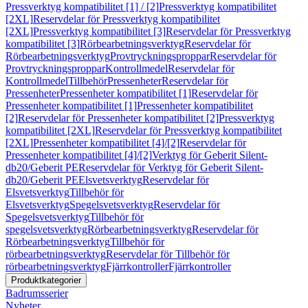
Pressverktyg kompatibilitet [1] / [2]
Pressverktyg kompatibilitet
[2XL]
Reservdelar för Pressverktyg kompatibilitet
[2XL]
Pressverktyg kompatibilitet [3]
Reservdelar för Pressverktyg
kompatibilitet [3]
Rörbearbetningsverktyg
Reservdelar för
Rörbearbetningsverktyg
Provtryckningsproppar
Reservdelar för
Provtryckningsproppar
Kontrollmedel
Reservdelar för
Kontrollmedel
Tillbehör
Pressenheter
Reservdelar för
Pressenheter
Pressenheter kompatibilitet [1]
Reservdelar för
Pressenheter kompatibilitet [1]
Pressenheter kompatibilitet
[2]
Reservdelar för Pressenheter kompatibilitet [2]
Pressverktyg
kompatibilitet [2XL]
Reservdelar för Pressverktyg kompatibilitet
[2XL]
Pressenheter kompatibilitet [4]/[2]
Reservdelar för
Pressenheter kompatibilitet [4]/[2]
Verktyg för Geberit Silent-
db20/Geberit PE
Reservdelar för Verktyg för Geberit Silent-
db20/Geberit PE
Elsvetsverktyg
Reservdelar för
Elsvetsverktyg
Tillbehör för
Elsvetsverktyg
Spegelsvetsverktyg
Reservdelar för
Spegelsvetsverktyg
Tillbehör för
spegelsvetsverktyg
Rörbearbetningsverktyg
Reservdelar för
Rörbearbetningsverktyg
Tillbehör för
rörbearbetningsverktyg
Reservdelar för Tillbehör för
rörbearbetningsverktyg
Fjärrkontroller
Fjärrkontroller
Produktkategorier
Badrumsserier
Nyheter