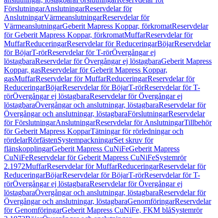
Förslutningar
Anslutningar
Reservdelar för
Anslutningar
Värmeanslutningar
Reservdelar för
Värmeanslutningar
Geberit Mapress Koppar, förkromat
Reservdelar
för Geberit Mapress Koppar, förkromat
Muffar
Reservdelar för
Muffar
Reduceringar
Reservdelar för Reduceringar
Böjar
Reservdelar
för Böjar
T-rör
Reservdelar för T-rör
Övergångar ej
löstagbara
Reservdelar för Övergångar ej löstagbara
Geberit Mapress
Koppar, gas
Reservdelar för Geberit Mapress Koppar,
gas
Muffar
Reservdelar för Muffar
Reduceringar
Reservdelar för
Reduceringar
Böjar
Reservdelar för Böjar
T-rör
Reservdelar för T-
rör
Övergångar ej löstagbara
Reservdelar för Övergångar ej
löstagbara
Övergångar och anslutningar, löstagbara
Reservdelar för
Övergångar och anslutningar, löstagbara
Förslutningar
Reservdelar
för Förslutningar
Anslutningar
Reservdelar för Anslutningar
Tillbehör
för Geberit Mapress Koppar
Tätningar för rörledningar och
rördelar
Rörfästen
Systempackningar
Set skruv för
flänskopplingar
Geberit Mapress CuNiFe
Geberit Mapress
CuNiFe
Reservdelar för Geberit Mapress CuNiFe
Systemrör
2.1972
Muffar
Reservdelar för Muffar
Reduceringar
Reservdelar för
Reduceringar
Böjar
Reservdelar för Böjar
T-rör
Reservdelar för T-
rör
Övergångar ej löstagbara
Reservdelar för Övergångar ej
löstagbara
Övergångar och anslutningar, löstagbara
Reservdelar för
Övergångar och anslutningar, löstagbara
Genomföringar
Reservdelar
för Genomföringar
Geberit Mapress CuNiFe, FKM blå
Systemrör