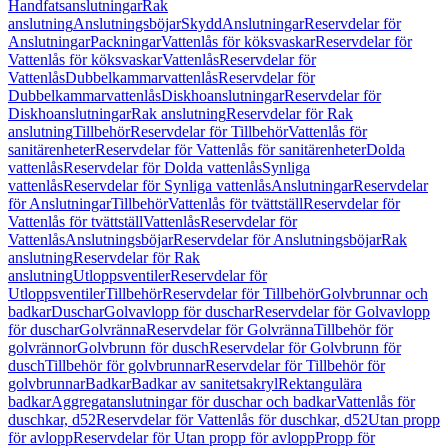
Handfatsanslutningar
Rak
anslutning
Anslutningsböjar
Skydd
Anslutningar
Reservdelar för
Anslutningar
Packningar
Vattenlås för köksvaskar
Reservdelar för
Vattenlås för köksvaskar
Vattenlås
Reservdelar för
Vattenlås
Dubbelkammarvattenlås
Reservdelar för
Dubbelkammarvattenlås
Diskhoanslutningar
Reservdelar för
Diskhoanslutningar
Rak anslutning
Reservdelar för Rak
anslutning
Tillbehör
Reservdelar för Tillbehör
Vattenlås för
sanitärenheter
Reservdelar för Vattenlås för sanitärenheter
Dolda
vattenlås
Reservdelar för Dolda vattenlås
Synliga
vattenlås
Reservdelar för Synliga vattenlås
Anslutningar
Reservdelar
för Anslutningar
Tillbehör
Vattenlås för tvättställ
Reservdelar för
Vattenlås för tvättställ
Vattenlås
Reservdelar för
Vattenlås
Anslutningsböjar
Reservdelar för Anslutningsböjar
Rak
anslutning
Reservdelar för Rak
anslutning
Utloppsventiler
Reservdelar för
Utloppsventiler
Tillbehör
Reservdelar för Tillbehör
Golvbrunnar och
badkar
Duschar
Golvavlopp för duschar
Reservdelar för Golvavlopp
för duschar
Golvränna
Reservdelar för Golvränna
Tillbehör för
golvrännor
Golvbrunn för dusch
Reservdelar för Golvbrunn för
dusch
Tillbehör för golvbrunnar
Reservdelar för Tillbehör för
golvbrunnar
Badkar
Badkar av sanitetsakryl
Rektangulära
badkar
Aggregatanslutningar för duschar och badkar
Vattenlås för
duschkar, d52
Reservdelar för Vattenlås för duschkar, d52
Utan propp
för avlopp
Reservdelar för Utan propp för avlopp
Propp för