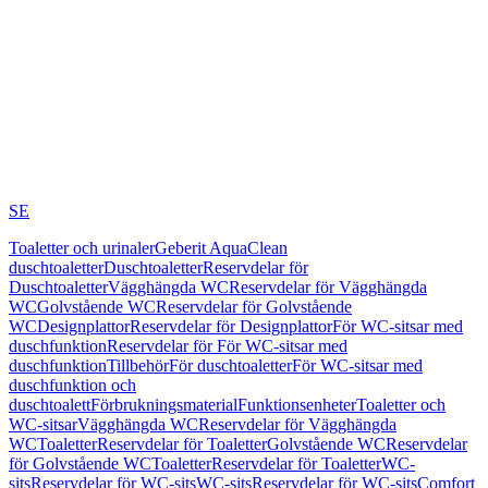
SE
Toaletter och urinaler
Geberit AquaClean
duschtoaletter
Duschtoaletter
Reservdelar för
Duschtoaletter
Vägghängda WC
Reservdelar för Vägghängda
WC
Golvstående WC
Reservdelar för Golvstående
WC
Designplattor
Reservdelar för Designplattor
För WC-sitsar med
duschfunktion
Reservdelar för För WC-sitsar med
duschfunktion
Tillbehör
För duschtoaletter
För WC-sitsar med
duschfunktion och
duschtoalett
Förbrukningsmaterial
Funktionsenheter
Toaletter och
WC-sitsar
Vägghängda WC
Reservdelar för Vägghängda
WC
Toaletter
Reservdelar för Toaletter
Golvstående WC
Reservdelar
för Golvstående WC
Toaletter
Reservdelar för Toaletter
WC-
sits
Reservdelar för WC-sits
WC-sits
Reservdelar för WC-sits
Comfort