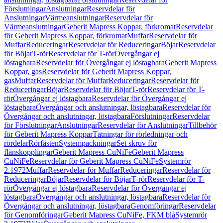
Förslutningar
Anslutningar
Reservdelar för
Anslutningar
Värmeanslutningar
Reservdelar för
Värmeanslutningar
Geberit Mapress Koppar, förkromat
Reservdelar
för Geberit Mapress Koppar, förkromat
Muffar
Reservdelar för
Muffar
Reduceringar
Reservdelar för Reduceringar
Böjar
Reservdelar
för Böjar
T-rör
Reservdelar för T-rör
Övergångar ej
löstagbara
Reservdelar för Övergångar ej löstagbara
Geberit Mapress
Koppar, gas
Reservdelar för Geberit Mapress Koppar,
gas
Muffar
Reservdelar för Muffar
Reduceringar
Reservdelar för
Reduceringar
Böjar
Reservdelar för Böjar
T-rör
Reservdelar för T-
rör
Övergångar ej löstagbara
Reservdelar för Övergångar ej
löstagbara
Övergångar och anslutningar, löstagbara
Reservdelar för
Övergångar och anslutningar, löstagbara
Förslutningar
Reservdelar
för Förslutningar
Anslutningar
Reservdelar för Anslutningar
Tillbehör
för Geberit Mapress Koppar
Tätningar för rörledningar och
rördelar
Rörfästen
Systempackningar
Set skruv för
flänskopplingar
Geberit Mapress CuNiFe
Geberit Mapress
CuNiFe
Reservdelar för Geberit Mapress CuNiFe
Systemrör
2.1972
Muffar
Reservdelar för Muffar
Reduceringar
Reservdelar för
Reduceringar
Böjar
Reservdelar för Böjar
T-rör
Reservdelar för T-
rör
Övergångar ej löstagbara
Reservdelar för Övergångar ej
löstagbara
Övergångar och anslutningar, löstagbara
Reservdelar för
Övergångar och anslutningar, löstagbara
Genomföringar
Reservdelar
för Genomföringar
Geberit Mapress CuNiFe, FKM blå
Systemrör