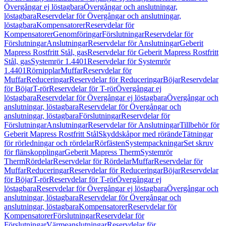
Övergångar ej löstagbara
Övergångar och anslutningar,
löstagbara
Reservdelar för Övergångar och anslutningar,
löstagbara
Kompensatorer
Reservdelar för
Kompensatorer
Genomföringar
Förslutningar
Reservdelar för
Förslutningar
Anslutningar
Reservdelar för Anslutningar
Geberit
Mapress Rostfritt Stål, gas
Reservdelar för Geberit Mapress Rostfritt
Stål, gas
Systemrör 1.4401
Reservdelar för Systemrör
1.4401
Rörnipplar
Muffar
Reservdelar för
Muffar
Reduceringar
Reservdelar för Reduceringar
Böjar
Reservdelar
för Böjar
T-rör
Reservdelar för T-rör
Övergångar ej
löstagbara
Reservdelar för Övergångar ej löstagbara
Övergångar och
anslutningar, löstagbara
Reservdelar för Övergångar och
anslutningar, löstagbara
Förslutningar
Reservdelar för
Förslutningar
Anslutningar
Reservdelar för Anslutningar
Tillbehör för
Geberit Mapress Rostfritt Stål
Skyddskåpor med rörände
Tätningar
för rörledningar och rördelar
Rörfästen
Systempackningar
Set skruv
för flänskopplingar
Geberit Mapress Therm
Systemrör
Therm
Rördelar
Reservdelar för Rördelar
Muffar
Reservdelar för
Muffar
Reduceringar
Reservdelar för Reduceringar
Böjar
Reservdelar
för Böjar
T-rör
Reservdelar för T-rör
Övergångar ej
löstagbara
Reservdelar för Övergångar ej löstagbara
Övergångar och
anslutningar, löstagbara
Reservdelar för Övergångar och
anslutningar, löstagbara
Kompensatorer
Reservdelar för
Kompensatorer
Förslutningar
Reservdelar för
Förslutningar
Värmeanslutningar
Reservdelar för