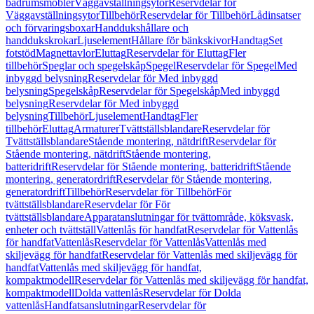
badrumsmöbler
Väggavställningsytor
Reservdelar för
Väggavställningsytor
Tillbehör
Reservdelar för Tillbehör
Lådinsatser
och förvaringsboxar
Handdukshållare och
handdukskrokar
Ljuselement
Hållare för bänkskivor
Handtag
Set
fotstöd
Magnettavlor
Eluttag
Reservdelar för Eluttag
Fler
tillbehör
Speglar och spegelskåp
Spegel
Reservdelar för Spegel
Med
inbyggd belysning
Reservdelar för Med inbyggd
belysning
Spegelskåp
Reservdelar för Spegelskåp
Med inbyggd
belysning
Reservdelar för Med inbyggd
belysning
Tillbehör
Ljuselement
Handtag
Fler
tillbehör
Eluttag
Armaturer
Tvättställsblandare
Reservdelar för
Tvättställsblandare
Stående montering, nätdrift
Reservdelar för
Stående montering, nätdrift
Stående montering,
batteridrift
Reservdelar för Stående montering, batteridrift
Stående
montering, generatordrift
Reservdelar för Stående montering,
generatordrift
Tillbehör
Reservdelar för Tillbehör
För
tvättställsblandare
Reservdelar för För
tvättställsblandare
Apparatanslutningar för tvättområde, köksvask,
enheter och tvättställ
Vattenlås för handfat
Reservdelar för Vattenlås
för handfat
Vattenlås
Reservdelar för Vattenlås
Vattenlås med
skiljevägg för handfat
Reservdelar för Vattenlås med skiljevägg för
handfat
Vattenlås med skiljevägg för handfat,
kompaktmodell
Reservdelar för Vattenlås med skiljevägg för handfat,
kompaktmodell
Dolda vattenlås
Reservdelar för Dolda
vattenlås
Handfatsanslutningar
Reservdelar för