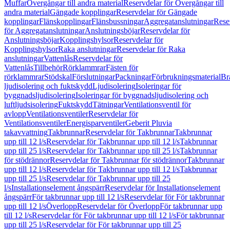
Muffar
Övergångar till andra material
Reservdelar för Övergångar till
andra material
Gängade kopplingar
Reservdelar för Gängade
kopplingar
Flänskopplingar
Flänsbussningar
Aggregatanslutningar
Rese
för Aggregatanslutningar
Anslutningsböjar
Reservdelar för
Anslutningsböjar
Kopplingshylsor
Reservdelar för
Kopplingshylsor
Raka anslutningar
Reservdelar för Raka
anslutningar
Vattenlås
Reservdelar för
Vattenlås
Tillbehör
Rörklammrar
Fästen för
rörklammrar
Stödskal
Förslutningar
Packningar
Förbrukningsmaterial
Br
ljudisolering och fuktskydd
Ljudisolering
Isoleringar för
byggnadsljudisolering
Isoleringar för byggnadsljudisolering och
luftljudsisolering
Fuktskydd
Tätningar
Ventilationsventil för
avlopp
Ventilationsventiler
Reservdelar för
Ventilationsventiler
Energisparventiler
Geberit Pluvia
takavvattning
Takbrunnar
Reservdelar för Takbrunnar
Takbrunnar
upp till 12 l/s
Reservdelar för Takbrunnar upp till 12 l/s
Takbrunnar
upp till 25 l/s
Reservdelar för Takbrunnar upp till 25 l/s
Takbrunnar
för stödrännor
Reservdelar för Takbrunnar för stödrännor
Takbrunnar
upp till 12 l/s
Reservdelar för Takbrunnar upp till 12 l/s
Takbrunnar
upp till 25 l/s
Reservdelar för Takbrunnar upp till 25
l/s
Installationselement ångspärr
Reservdelar för Installationselement
ångspärr
För takbrunnar upp till 12 l/s
Reservdelar för För takbrunnar
upp till 12 l/s
Överlopp
Reservdelar för Överlopp
För takbrunnar upp
till 12 l/s
Reservdelar för För takbrunnar upp till 12 l/s
För takbrunnar
upp till 25 l/s
Reservdelar för För takbrunnar upp till 25