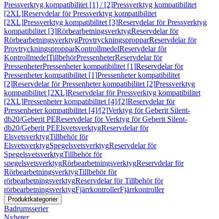
Pressverktyg kompatibilitet [1] / [2]
Pressverktyg kompatibilitet
[2XL]
Reservdelar för Pressverktyg kompatibilitet
[2XL]
Pressverktyg kompatibilitet [3]
Reservdelar för Pressverktyg
kompatibilitet [3]
Rörbearbetningsverktyg
Reservdelar för
Rörbearbetningsverktyg
Provtryckningsproppar
Reservdelar för
Provtryckningsproppar
Kontrollmedel
Reservdelar för
Kontrollmedel
Tillbehör
Pressenheter
Reservdelar för
Pressenheter
Pressenheter kompatibilitet [1]
Reservdelar för
Pressenheter kompatibilitet [1]
Pressenheter kompatibilitet
[2]
Reservdelar för Pressenheter kompatibilitet [2]
Pressverktyg
kompatibilitet [2XL]
Reservdelar för Pressverktyg kompatibilitet
[2XL]
Pressenheter kompatibilitet [4]/[2]
Reservdelar för
Pressenheter kompatibilitet [4]/[2]
Verktyg för Geberit Silent-
db20/Geberit PE
Reservdelar för Verktyg för Geberit Silent-
db20/Geberit PE
Elsvetsverktyg
Reservdelar för
Elsvetsverktyg
Tillbehör för
Elsvetsverktyg
Spegelsvetsverktyg
Reservdelar för
Spegelsvetsverktyg
Tillbehör för
spegelsvetsverktyg
Rörbearbetningsverktyg
Reservdelar för
Rörbearbetningsverktyg
Tillbehör för
rörbearbetningsverktyg
Reservdelar för Tillbehör för
rörbearbetningsverktyg
Fjärrkontroller
Fjärrkontroller
Produktkategorier
Badrumsserier
Nyheter