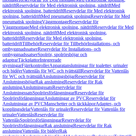
nätdrift
Reservdelar för Med elektronisk spolning, nätdrift
Med
elektronisk spolning, batteridrift
Reservdelar för Med elektronisk
spolning, batteridrift
Med pneumatisk spolning
Reservdelar för Med
pneumatisk spolning
Väggmontage
Reservdelar för
Väggmontage
Med elektronisk spolning, nätdrift
Reservdelar för Med
elektronisk spolning, nätdrift
Med elektronisk spolning,
batteridrift
Reservdelar för Med elektronisk spolning,
batteridrift
Tillbehör
Reservdelar för Tillbehör
Installations- och
ombyggnadssatser
Reservdelar för Installations- och
ombyggnadssatser
Spolrör, spolrörsböjar och
adaptrar
Täckplattor
Integrerade
styrningar
Fjärrkontroller
Apparatanslutningar för toaletter, urinaler
och bidéer
Vattenlås för WC och tvättställ
Reservdelar för Vattenlås
för WC och tvättställ
Anslutningsböjar
Reservdelar för
Anslutningsböjar
Rak anslutning
Reservdelar för Rak
anslutning
Anslutningssats
Reservdelar för
Anslutningssats
Spolrörsförlängningar
Reservdelar för
Spolrörsförlängningar
Anslutningar av PVC
Reservdelar för
Anslutningar av PVC
Manschetter och täckkåpor
Adapter- och
kopplingsdelar
Vattenlås för urinaler
Reservdelar för Vattenlås för
urinaler
Vattenlås
Reservdelar för
Vattenlås
Spolrörsförlängningar
Reservdelar för
Spolrörsförlängningar
Rak anslutning
Reservdelar för Rak
anslutning
Vattenlås för bidéer
Rak