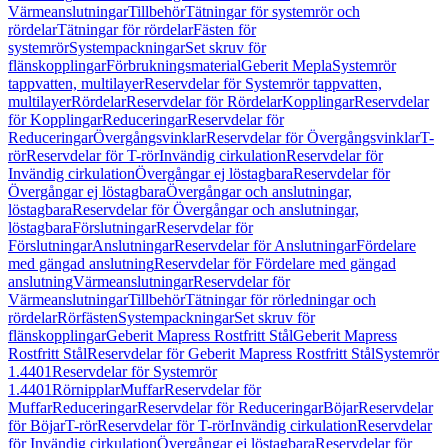
Värmeanslutningar
Tillbehör
Tätningar för systemrör och
rördelar
Tätningar för rördelar
Fästen för
systemrör
Systempackningar
Set skruv för
flänskopplingar
Förbrukningsmaterial
Geberit Mepla
Systemrör
tappvatten, multilayer
Reservdelar för Systemrör tappvatten,
multilayer
Rördelar
Reservdelar för Rördelar
Kopplingar
Reservdelar
för Kopplingar
Reduceringar
Reservdelar för
Reduceringar
Övergångsvinklar
Reservdelar för Övergångsvinklar
T-
rör
Reservdelar för T-rör
Invändig cirkulation
Reservdelar för
Invändig cirkulation
Övergångar ej löstagbara
Reservdelar för
Övergångar ej löstagbara
Övergångar och anslutningar,
löstagbara
Reservdelar för Övergångar och anslutningar,
löstagbara
Förslutningar
Reservdelar för
Förslutningar
Anslutningar
Reservdelar för Anslutningar
Fördelare
med gängad anslutning
Reservdelar för Fördelare med gängad
anslutning
Värmeanslutningar
Reservdelar för
Värmeanslutningar
Tillbehör
Tätningar för rörledningar och
rördelar
Rörfästen
Systempackningar
Set skruv för
flänskopplingar
Geberit Mapress Rostfritt Stål
Geberit Mapress
Rostfritt Stål
Reservdelar för Geberit Mapress Rostfritt Stål
Systemrör
1.4401
Reservdelar för Systemrör
1.4401
Rörnipplar
Muffar
Reservdelar för
Muffar
Reduceringar
Reservdelar för Reduceringar
Böjar
Reservdelar
för Böjar
T-rör
Reservdelar för T-rör
Invändig cirkulation
Reservdelar
för Invändig cirkulation
Övergångar ej löstagbara
Reservdelar för