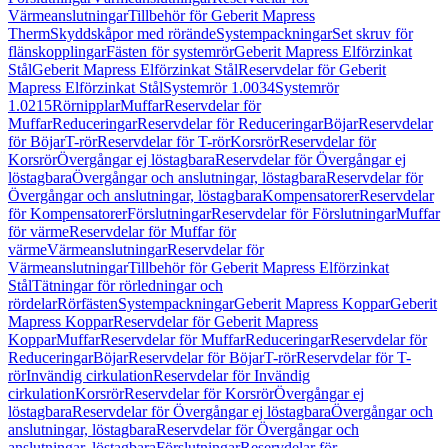
Värmeanslutningar
Tillbehör för Geberit Mapress
Therm
Skyddskåpor med rörände
Systempackningar
Set skruv för
flänskopplingar
Fästen för systemrör
Geberit Mapress Elförzinkat
Stål
Geberit Mapress Elförzinkat Stål
Reservdelar för Geberit
Mapress Elförzinkat Stål
Systemrör 1.0034
Systemrör
1.0215
Rörnipplar
Muffar
Reservdelar för
Muffar
Reduceringar
Reservdelar för Reduceringar
Böjar
Reservdelar
för Böjar
T-rör
Reservdelar för T-rör
Korsrör
Reservdelar för
Korsrör
Övergångar ej löstagbara
Reservdelar för Övergångar ej
löstagbara
Övergångar och anslutningar, löstagbara
Reservdelar för
Övergångar och anslutningar, löstagbara
Kompensatorer
Reservdelar
för Kompensatorer
Förslutningar
Reservdelar för Förslutningar
Muffar
för värme
Reservdelar för Muffar för
värme
Värmeanslutningar
Reservdelar för
Värmeanslutningar
Tillbehör för Geberit Mapress Elförzinkat
Stål
Tätningar för rörledningar och
rördelar
Rörfästen
Systempackningar
Geberit Mapress Koppar
Geberit
Mapress Koppar
Reservdelar för Geberit Mapress
Koppar
Muffar
Reservdelar för Muffar
Reduceringar
Reservdelar för
Reduceringar
Böjar
Reservdelar för Böjar
T-rör
Reservdelar för T-
rör
Invändig cirkulation
Reservdelar för Invändig
cirkulation
Korsrör
Reservdelar för Korsrör
Övergångar ej
löstagbara
Reservdelar för Övergångar ej löstagbara
Övergångar och
anslutningar, löstagbara
Reservdelar för Övergångar och
anslutningar, löstagbara
Förslutningar
Reservdelar för