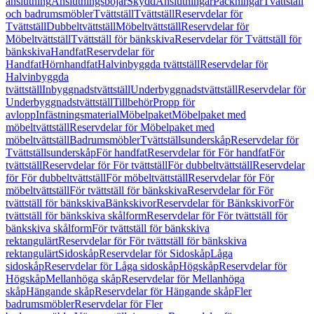
anslutning
Anslutningsböjar
Skydd
Anslutningar
Packningar
Tvättställ
och badrumsmöbler
Tvättställ
Tvättställ
Reservdelar för
Tvättställ
Dubbeltvättställ
Möbeltvättställ
Reservdelar för
Möbeltvättställ
Tvättställ för bänkskiva
Reservdelar för Tvättställ för
bänkskiva
Handfat
Reservdelar för
Handfat
Hörnhandfat
Halvinbyggda tvättställ
Reservdelar för
Halvinbyggda
tvättställ
Inbyggnadstvättställ
Underbyggnadstvättställ
Reservdelar för
Underbyggnadstvättställ
Tillbehör
Propp för
avlopp
Infästningsmaterial
Möbelpaket
Möbelpaket med
möbeltvättställ
Reservdelar för Möbelpaket med
möbeltvättställ
Badrumsmöbler
Tvättställsunderskåp
Reservdelar för
Tvättställsunderskåp
För handfat
Reservdelar för För handfat
För
tvättställ
Reservdelar för För tvättställ
För dubbeltvättställ
Reservdelar
för För dubbeltvättställ
För möbeltvättställ
Reservdelar för För
möbeltvättställ
För tvättställ för bänkskiva
Reservdelar för För
tvättställ för bänkskiva
Bänkskivor
Reservdelar för Bänkskivor
För
tvättställ för bänkskiva skålform
Reservdelar för För tvättställ för
bänkskiva skålform
För tvättställ för bänkskiva
rektangulärt
Reservdelar för För tvättställ för bänkskiva
rektangulärt
Sidoskåp
Reservdelar för Sidoskåp
Låga
sidoskåp
Reservdelar för Låga sidoskåp
Högskåp
Reservdelar för
Högskåp
Mellanhöga skåp
Reservdelar för Mellanhöga
skåp
Hängande skåp
Reservdelar för Hängande skåp
Fler
badrumsmöbler
Reservdelar för Fler