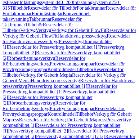
l/s
Fästen
Infästningssystem d40–200
Infästningssystem d250–
315
Tillbehör
Reservdelar för Tillbehör
För takbrunnar
Reservdelar för
För takbrunnar
För infästningar
Konventionell
takavvattning
Takbrunnar
Reservdelar för
Takbrunnar
Tillbehör
Reservdelar för
Tillbehör
Verktyg
Verktyg
Verktyg för Geberit FlowFit
Reservdelar för
Verktyg för Geberit FlowFit
Handdrivna pressverktyg
Reservdelar
för Handdrivna pressverktyg
Pressverktyg kompatibilitet
[1]
Reservdelar för Pressverktyg kompatibilitet [1]
Pressverktyg
kompatibilitet [2]
Reservdelar för Pressverktyg kompatibilitet
[2]
Rörbearbetningsverktyg
Reservdelar för
Rörbearbetningsverktyg
Provtryckningsproppar
Reservdelar för
Provtryckningsproppar
Kontrollmedel
Tillbehör
Reservdelar för
Tillbehör
Verktyg för Geberit Mepla
Reservdelar för Verktyg för
Geberit Mepla
Handdrivna pressverktyg
Reservdelar för Handdrivna
pressverktyg
Pressverktyg kompatibilitet [1]
Reservdelar för
Pressverktyg kompatibilitet [1]
Pressverktyg kompatibilitet
[2]
Reservdelar för Pressverktyg kompatibilitet
[2]
Rörbearbetningsverktyg
Reservdelar för
Rörbearbetningsverktyg
Provtryckningsproppar
Reservdelar för
Provtryckningsproppar
Kontrollmedel
Tillbehör
Verktyg för Geberit
Mapress
Reservdelar för Verktyg för Geberit Mapress
Pressverktyg
kompatibilitet [1]
Reservdelar för Pressverktyg kompatibilitet
[1]
Pressverktyg kompatibilitet [2]
Reservdelar för Pressverktyg
kompatibilitet [2]
Pressverktyg kompatibilitet [1] / [2]
Reservdelar för