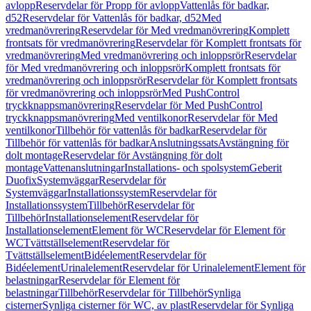
avlopp
Reservdelar för Propp för avlopp
Vattenlås för badkar,
d52
Reservdelar för Vattenlås för badkar, d52
Med
vredmanövrering
Reservdelar för Med vredmanövrering
Komplett
frontsats för vredmanövrering
Reservdelar för Komplett frontsats för
vredmanövrering
Med vredmanövrering och inloppsrör
Reservdelar
för Med vredmanövrering och inloppsrör
Komplett frontsats för
vredmanövrering och inloppsrör
Reservdelar för Komplett frontsats
för vredmanövrering och inloppsrör
Med PushControl
tryckknappsmanövrering
Reservdelar för Med PushControl
tryckknappsmanövrering
Med ventilkonor
Reservdelar för Med
ventilkonor
Tillbehör för vattenlås för badkar
Reservdelar för
Tillbehör för vattenlås för badkar
Anslutningssats
Avstängning för
dolt montage
Reservdelar för Avstängning för dolt
montage
Vattenanslutningar
Installations- och spolsystem
Geberit
Duofix
Systemväggar
Reservdelar för
Systemväggar
Installationssystem
Reservdelar för
Installationssystem
Tillbehör
Reservdelar för
Tillbehör
Installationselement
Reservdelar för
Installationselement
Element för WC
Reservdelar för Element för
WC
Tvättställselement
Reservdelar för
Tvättställselement
Bidéelement
Reservdelar för
Bidéelement
Urinalelement
Reservdelar för Urinalelement
Element för
belastningar
Reservdelar för Element för
belastningar
Tillbehör
Reservdelar för Tillbehör
Synliga
cisterner
Synliga cisterner för WC, av plast
Reservdelar för Synliga