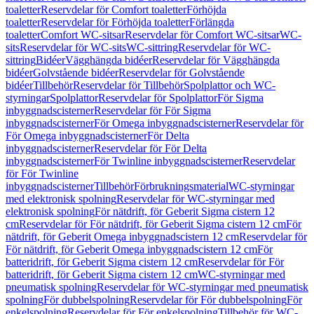
toaletter
Reservdelar för Comfort toaletter
Förhöjda
toaletter
Reservdelar för Förhöjda toaletter
Förlängda
toaletter
Comfort WC-sitsar
Reservdelar för Comfort WC-sitsar
WC-
sits
Reservdelar för WC-sits
WC-sittring
Reservdelar för WC-
sittring
Bidéer
Vägghängda bidéer
Reservdelar för Vägghängda
bidéer
Golvstående bidéer
Reservdelar för Golvstående
bidéer
Tillbehör
Reservdelar för Tillbehör
Spolplattor och WC-
styrningar
Spolplattor
Reservdelar för Spolplattor
För Sigma
inbyggnadscisterner
Reservdelar för För Sigma
inbyggnadscisterner
För Omega inbyggnadscisterner
Reservdelar för
För Omega inbyggnadscisterner
För Delta
inbyggnadscisterner
Reservdelar för För Delta
inbyggnadscisterner
För Twinline inbyggnadscisterner
Reservdelar
för För Twinline
inbyggnadscisterner
Tillbehör
Förbrukningsmaterial
WC-styrningar
med elektronisk spolning
Reservdelar för WC-styrningar med
elektronisk spolning
För nätdrift, för Geberit Sigma cistern 12
cm
Reservdelar för För nätdrift, för Geberit Sigma cistern 12 cm
För
nätdrift, för Geberit Omega inbyggnadscistern 12 cm
Reservdelar för
För nätdrift, för Geberit Omega inbyggnadscistern 12 cm
För
batteridrift, för Geberit Sigma cistern 12 cm
Reservdelar för För
batteridrift, för Geberit Sigma cistern 12 cm
WC-styrningar med
pneumatisk spolning
Reservdelar för WC-styrningar med pneumatisk
spolning
För dubbelspolning
Reservdelar för För dubbelspolning
För
enkelspolning
Reservdelar för För enkelspolning
Tillbehör för WC-