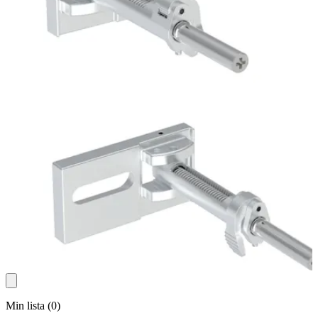
Min lista
(
0
)