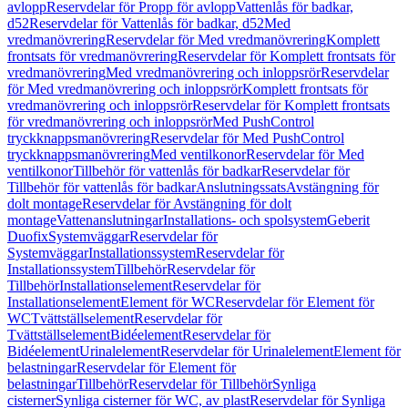
avlopp
Reservdelar för Propp för avlopp
Vattenlås för badkar,
d52
Reservdelar för Vattenlås för badkar, d52
Med
vredmanövrering
Reservdelar för Med vredmanövrering
Komplett
frontsats för vredmanövrering
Reservdelar för Komplett frontsats för
vredmanövrering
Med vredmanövrering och inloppsrör
Reservdelar
för Med vredmanövrering och inloppsrör
Komplett frontsats för
vredmanövrering och inloppsrör
Reservdelar för Komplett frontsats
för vredmanövrering och inloppsrör
Med PushControl
tryckknappsmanövrering
Reservdelar för Med PushControl
tryckknappsmanövrering
Med ventilkonor
Reservdelar för Med
ventilkonor
Tillbehör för vattenlås för badkar
Reservdelar för
Tillbehör för vattenlås för badkar
Anslutningssats
Avstängning för
dolt montage
Reservdelar för Avstängning för dolt
montage
Vattenanslutningar
Installations- och spolsystem
Geberit
Duofix
Systemväggar
Reservdelar för
Systemväggar
Installationssystem
Reservdelar för
Installationssystem
Tillbehör
Reservdelar för
Tillbehör
Installationselement
Reservdelar för
Installationselement
Element för WC
Reservdelar för Element för
WC
Tvättställselement
Reservdelar för
Tvättställselement
Bidéelement
Reservdelar för
Bidéelement
Urinalelement
Reservdelar för Urinalelement
Element för
belastningar
Reservdelar för Element för
belastningar
Tillbehör
Reservdelar för Tillbehör
Synliga
cisterner
Synliga cisterner för WC, av plast
Reservdelar för Synliga