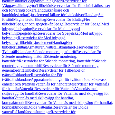
badrumsmöbler
Väggavställningsytor
Reservdelar för
Väggavställningsytor
Tillbehör
Reservdelar för Tillbehör
Lådinsatser
och förvaringsboxar
Handdukshållare och
handdukskrokar
Ljuselement
Hållare för bänkskivor
Handtag
Set
fotstöd
Magnettavlor
Eluttag
Reservdelar för Eluttag
Fler
tillbehör
Speglar och spegelskåp
Spegel
Reservdelar för Spegel
Med
inbyggd belysning
Reservdelar för Med inbyggd
belysning
Spegelskåp
Reservdelar för Spegelskåp
Med inbyggd
belysning
Reservdelar för Med inbyggd
belysning
Tillbehör
Ljuselement
Handtag
Fler
tillbehör
Eluttag
Armaturer
Tvättställsblandare
Reservdelar för
Tvättställsblandare
Stående montering, nätdrift
Reservdelar för
Stående montering, nätdrift
Stående montering,
batteridrift
Reservdelar för Stående montering, batteridrift
Stående
montering, generatordrift
Reservdelar för Stående montering,
generatordrift
Tillbehör
Reservdelar för Tillbehör
För
tvättställsblandare
Reservdelar för För
tvättställsblandare
Apparatanslutningar för tvättområde, köksvask,
enheter och tvättställ
Vattenlås för handfat
Reservdelar för Vattenlås
för handfat
Vattenlås
Reservdelar för Vattenlås
Vattenlås med
skiljevägg för handfat
Reservdelar för Vattenlås med skiljevägg för
handfat
Vattenlås med skiljevägg för handfat,
kompaktmodell
Reservdelar för Vattenlås med skiljevägg för handfat,
kompaktmodell
Dolda vattenlås
Reservdelar för Dolda
vattenlås
Handfatsanslutningar
Reservdelar för