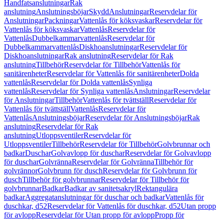
Handfatsanslutningar
Rak
anslutning
Anslutningsböjar
Skydd
Anslutningar
Reservdelar för
Anslutningar
Packningar
Vattenlås för köksvaskar
Reservdelar för
Vattenlås för köksvaskar
Vattenlås
Reservdelar för
Vattenlås
Dubbelkammarvattenlås
Reservdelar för
Dubbelkammarvattenlås
Diskhoanslutningar
Reservdelar för
Diskhoanslutningar
Rak anslutning
Reservdelar för Rak
anslutning
Tillbehör
Reservdelar för Tillbehör
Vattenlås för
sanitärenheter
Reservdelar för Vattenlås för sanitärenheter
Dolda
vattenlås
Reservdelar för Dolda vattenlås
Synliga
vattenlås
Reservdelar för Synliga vattenlås
Anslutningar
Reservdelar
för Anslutningar
Tillbehör
Vattenlås för tvättställ
Reservdelar för
Vattenlås för tvättställ
Vattenlås
Reservdelar för
Vattenlås
Anslutningsböjar
Reservdelar för Anslutningsböjar
Rak
anslutning
Reservdelar för Rak
anslutning
Utloppsventiler
Reservdelar för
Utloppsventiler
Tillbehör
Reservdelar för Tillbehör
Golvbrunnar och
badkar
Duschar
Golvavlopp för duschar
Reservdelar för Golvavlopp
för duschar
Golvränna
Reservdelar för Golvränna
Tillbehör för
golvrännor
Golvbrunn för dusch
Reservdelar för Golvbrunn för
dusch
Tillbehör för golvbrunnar
Reservdelar för Tillbehör för
golvbrunnar
Badkar
Badkar av sanitetsakryl
Rektangulära
badkar
Aggregatanslutningar för duschar och badkar
Vattenlås för
duschkar, d52
Reservdelar för Vattenlås för duschkar, d52
Utan propp
för avlopp
Reservdelar för Utan propp för avlopp
Propp för