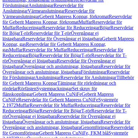
Förslutningar
Anslutningar
Reservdelar för
Anslutningar
Värmeanslutningar
Reservdelar för
Värmeanslutningar
Geberit Mapress Koppar, förkromat
Reservdelar
för Geberit Mapress Koppar, förkromat
Muffar
Reservdelar för
Muffar
Reduceringar
Reservdelar för Reduceringar
Böjar
Reservdelar
för Böjar
T-rör
Reservdelar för T-rör
Övergångar ej
löstagbara
Reservdelar för Övergångar ej löstagbara
Geberit Mapress
Koppar, gas
Reservdelar för Geberit Mapress Koppar,
gas
Muffar
Reservdelar för Muffar
Reduceringar
Reservdelar för
Reduceringar
Böjar
Reservdelar för Böjar
T-rör
Reservdelar för T-
rör
Övergångar ej löstagbara
Reservdelar för Övergångar ej
löstagbara
Övergångar och anslutningar, löstagbara
Reservdelar för
Övergångar och anslutningar, löstagbara
Förslutningar
Reservdelar
för Förslutningar
Anslutningar
Reservdelar för Anslutningar
Tillbehör
för Geberit Mapress Koppar
Tätningar för rörledningar och
rördelar
Rörfästen
Systempackningar
Set skruv för
flänskopplingar
Geberit Mapress CuNiFe
Geberit Mapress
CuNiFe
Reservdelar för Geberit Mapress CuNiFe
Systemrör
2.1972
Muffar
Reservdelar för Muffar
Reduceringar
Reservdelar för
Reduceringar
Böjar
Reservdelar för Böjar
T-rör
Reservdelar för T-
rör
Övergångar ej löstagbara
Reservdelar för Övergångar ej
löstagbara
Övergångar och anslutningar, löstagbara
Reservdelar för
Övergångar och anslutningar, löstagbara
Genomföringar
Reservdelar
för Genomföringar
Geberit Mapress CuNiFe, FKM blå
Systemrör