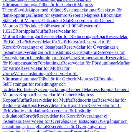
Värmeanslutningar
Tillbehör för Geberit Mapress
Therm
Skyddskåpor med rörände
Systempackningar
Set skruv för
flänskopplingar
Fästen för systemrör
Geberit Mapress Elförzinkat
Stål
Geberit Mapress Elförzinkat Stål
Reservdelar för Geberit
Mapress Elförzinkat Stål
Systemrör 1.0034
Systemrör
1.0215
Rörnipplar
Muffar
Reservdelar för
Muffar
Reduceringar
Reservdelar för Reduceringar
Böjar
Reservdelar
för Böjar
T-rör
Reservdelar för T-rör
Korsrör
Reservdelar för
Korsrör
Övergångar ej löstagbara
Reservdelar för Övergångar ej
löstagbara
Övergångar och anslutningar, löstagbara
Reservdelar för
Övergångar och anslutningar, löstagbara
Kompensatorer
Reservdelar
för Kompensatorer
Förslutningar
Reservdelar för Förslutningar
Muffar
för värme
Reservdelar för Muffar för
värme
Värmeanslutningar
Reservdelar för
Värmeanslutningar
Tillbehör för Geberit Mapress Elförzinkat
Stål
Tätningar för rörledningar och
rördelar
Rörfästen
Systempackningar
Geberit Mapress Koppar
Geberit
Mapress Koppar
Reservdelar för Geberit Mapress
Koppar
Muffar
Reservdelar för Muffar
Reduceringar
Reservdelar för
Reduceringar
Böjar
Reservdelar för Böjar
T-rör
Reservdelar för T-
rör
Invändig cirkulation
Reservdelar för Invändig
cirkulation
Korsrör
Reservdelar för Korsrör
Övergångar ej
löstagbara
Reservdelar för Övergångar ej löstagbara
Övergångar och
anslutningar, löstagbara
Reservdelar för Övergångar och
anslutningar, löstagbara
Förslutningar
Reservdelar för