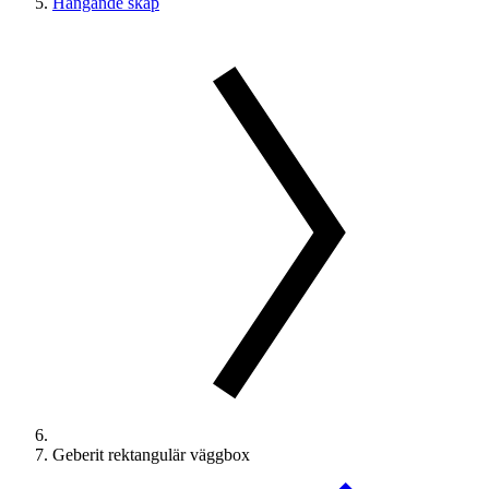
Hängande skåp
Geberit rektangulär väggbox