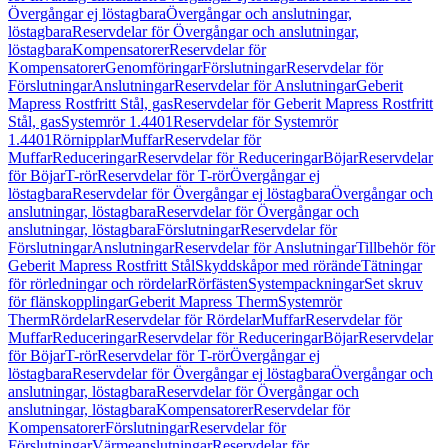
Övergångar ej löstagbara
Övergångar och anslutningar,
löstagbara
Reservdelar för Övergångar och anslutningar,
löstagbara
Kompensatorer
Reservdelar för
Kompensatorer
Genomföringar
Förslutningar
Reservdelar för
Förslutningar
Anslutningar
Reservdelar för Anslutningar
Geberit
Mapress Rostfritt Stål, gas
Reservdelar för Geberit Mapress Rostfritt
Stål, gas
Systemrör 1.4401
Reservdelar för Systemrör
1.4401
Rörnipplar
Muffar
Reservdelar för
Muffar
Reduceringar
Reservdelar för Reduceringar
Böjar
Reservdelar
för Böjar
T-rör
Reservdelar för T-rör
Övergångar ej
löstagbara
Reservdelar för Övergångar ej löstagbara
Övergångar och
anslutningar, löstagbara
Reservdelar för Övergångar och
anslutningar, löstagbara
Förslutningar
Reservdelar för
Förslutningar
Anslutningar
Reservdelar för Anslutningar
Tillbehör för
Geberit Mapress Rostfritt Stål
Skyddskåpor med rörände
Tätningar
för rörledningar och rördelar
Rörfästen
Systempackningar
Set skruv
för flänskopplingar
Geberit Mapress Therm
Systemrör
Therm
Rördelar
Reservdelar för Rördelar
Muffar
Reservdelar för
Muffar
Reduceringar
Reservdelar för Reduceringar
Böjar
Reservdelar
för Böjar
T-rör
Reservdelar för T-rör
Övergångar ej
löstagbara
Reservdelar för Övergångar ej löstagbara
Övergångar och
anslutningar, löstagbara
Reservdelar för Övergångar och
anslutningar, löstagbara
Kompensatorer
Reservdelar för
Kompensatorer
Förslutningar
Reservdelar för
Förslutningar
Värmeanslutningar
Reservdelar för