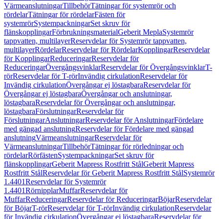
Värmeanslutningar
Tillbehör
Tätningar för systemrör och
rördelar
Tätningar för rördelar
Fästen för
systemrör
Systempackningar
Set skruv för
flänskopplingar
Förbrukningsmaterial
Geberit Mepla
Systemrör
tappvatten, multilayer
Reservdelar för Systemrör tappvatten,
multilayer
Rördelar
Reservdelar för Rördelar
Kopplingar
Reservdelar
för Kopplingar
Reduceringar
Reservdelar för
Reduceringar
Övergångsvinklar
Reservdelar för Övergångsvinklar
T-
rör
Reservdelar för T-rör
Invändig cirkulation
Reservdelar för
Invändig cirkulation
Övergångar ej löstagbara
Reservdelar för
Övergångar ej löstagbara
Övergångar och anslutningar,
löstagbara
Reservdelar för Övergångar och anslutningar,
löstagbara
Förslutningar
Reservdelar för
Förslutningar
Anslutningar
Reservdelar för Anslutningar
Fördelare
med gängad anslutning
Reservdelar för Fördelare med gängad
anslutning
Värmeanslutningar
Reservdelar för
Värmeanslutningar
Tillbehör
Tätningar för rörledningar och
rördelar
Rörfästen
Systempackningar
Set skruv för
flänskopplingar
Geberit Mapress Rostfritt Stål
Geberit Mapress
Rostfritt Stål
Reservdelar för Geberit Mapress Rostfritt Stål
Systemrör
1.4401
Reservdelar för Systemrör
1.4401
Rörnipplar
Muffar
Reservdelar för
Muffar
Reduceringar
Reservdelar för Reduceringar
Böjar
Reservdelar
för Böjar
T-rör
Reservdelar för T-rör
Invändig cirkulation
Reservdelar
för Invändig cirkulation
Övergångar ej löstagbara
Reservdelar för