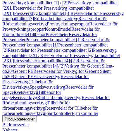
Pressverktyg kompatibilitet [1] / [2]
Pressverktyg kompatibilitet
[2XL]
Reservdelar för Pressverktyg kompatibilitet
[2XL]
Pressverktyg kompatibilitet [3]
Reservdelar för Pressverktyg
kompatibilitet [3]
Rörbearbetningsverktyg
Reservdelar för
Rörbearbetningsverktyg
Provtryckningsproppar
Reservdelar för
Provtryckningsproppar
Kontrollmedel
Reservdelar för
Kontrollmedel
Tillbehör
Pressenheter
Reservdelar för
Pressenheter
Pressenheter kompatibilitet [1]
Reservdelar för
Pressenheter kompatibilitet [1]
Pressenheter kompatibilitet
[2]
Reservdelar för Pressenheter kompatibilitet [2]
Pressverktyg
kompatibilitet [2XL]
Reservdelar för Pressverktyg kompatibilitet
[2XL]
Pressenheter kompatibilitet [4]/[2]
Reservdelar för
Pressenheter kompatibilitet [4]/[2]
Verktyg för Geberit Silent-
db20/Geberit PE
Reservdelar för Verktyg för Geberit Silent-
db20/Geberit PE
Elsvetsverktyg
Reservdelar för
Elsvetsverktyg
Tillbehör för
Elsvetsverktyg
Spegelsvetsverktyg
Reservdelar för
Spegelsvetsverktyg
Tillbehör för
spegelsvetsverktyg
Rörbearbetningsverktyg
Reservdelar för
Rörbearbetningsverktyg
Tillbehör för
rörbearbetningsverktyg
Reservdelar för Tillbehör för
rörbearbetningsverktyg
Fjärrkontroller
Fjärrkontroller
Produktkategorier
Badrumsserier
Nyheter