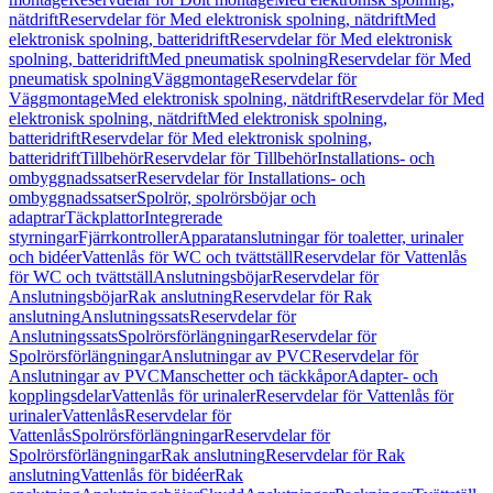
nätdrift
Reservdelar för Med elektronisk spolning, nätdrift
Med
elektronisk spolning, batteridrift
Reservdelar för Med elektronisk
spolning, batteridrift
Med pneumatisk spolning
Reservdelar för Med
pneumatisk spolning
Väggmontage
Reservdelar för
Väggmontage
Med elektronisk spolning, nätdrift
Reservdelar för Med
elektronisk spolning, nätdrift
Med elektronisk spolning,
batteridrift
Reservdelar för Med elektronisk spolning,
batteridrift
Tillbehör
Reservdelar för Tillbehör
Installations- och
ombyggnadssatser
Reservdelar för Installations- och
ombyggnadssatser
Spolrör, spolrörsböjar och
adaptrar
Täckplattor
Integrerade
styrningar
Fjärrkontroller
Apparatanslutningar för toaletter, urinaler
och bidéer
Vattenlås för WC och tvättställ
Reservdelar för Vattenlås
för WC och tvättställ
Anslutningsböjar
Reservdelar för
Anslutningsböjar
Rak anslutning
Reservdelar för Rak
anslutning
Anslutningssats
Reservdelar för
Anslutningssats
Spolrörsförlängningar
Reservdelar för
Spolrörsförlängningar
Anslutningar av PVC
Reservdelar för
Anslutningar av PVC
Manschetter och täckkåpor
Adapter- och
kopplingsdelar
Vattenlås för urinaler
Reservdelar för Vattenlås för
urinaler
Vattenlås
Reservdelar för
Vattenlås
Spolrörsförlängningar
Reservdelar för
Spolrörsförlängningar
Rak anslutning
Reservdelar för Rak
anslutning
Vattenlås för bidéer
Rak