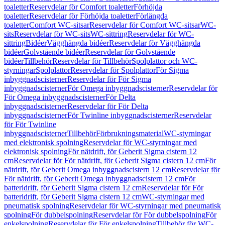
toaletter
Reservdelar för Comfort toaletter
Förhöjda
toaletter
Reservdelar för Förhöjda toaletter
Förlängda
toaletter
Comfort WC-sitsar
Reservdelar för Comfort WC-sitsar
WC-
sits
Reservdelar för WC-sits
WC-sittring
Reservdelar för WC-
sittring
Bidéer
Vägghängda bidéer
Reservdelar för Vägghängda
bidéer
Golvstående bidéer
Reservdelar för Golvstående
bidéer
Tillbehör
Reservdelar för Tillbehör
Spolplattor och WC-
styrningar
Spolplattor
Reservdelar för Spolplattor
För Sigma
inbyggnadscisterner
Reservdelar för För Sigma
inbyggnadscisterner
För Omega inbyggnadscisterner
Reservdelar för
För Omega inbyggnadscisterner
För Delta
inbyggnadscisterner
Reservdelar för För Delta
inbyggnadscisterner
För Twinline inbyggnadscisterner
Reservdelar
för För Twinline
inbyggnadscisterner
Tillbehör
Förbrukningsmaterial
WC-styrningar
med elektronisk spolning
Reservdelar för WC-styrningar med
elektronisk spolning
För nätdrift, för Geberit Sigma cistern 12
cm
Reservdelar för För nätdrift, för Geberit Sigma cistern 12 cm
För
nätdrift, för Geberit Omega inbyggnadscistern 12 cm
Reservdelar för
För nätdrift, för Geberit Omega inbyggnadscistern 12 cm
För
batteridrift, för Geberit Sigma cistern 12 cm
Reservdelar för För
batteridrift, för Geberit Sigma cistern 12 cm
WC-styrningar med
pneumatisk spolning
Reservdelar för WC-styrningar med pneumatisk
spolning
För dubbelspolning
Reservdelar för För dubbelspolning
För
enkelspolning
Reservdelar för För enkelspolning
Tillbehör för WC-