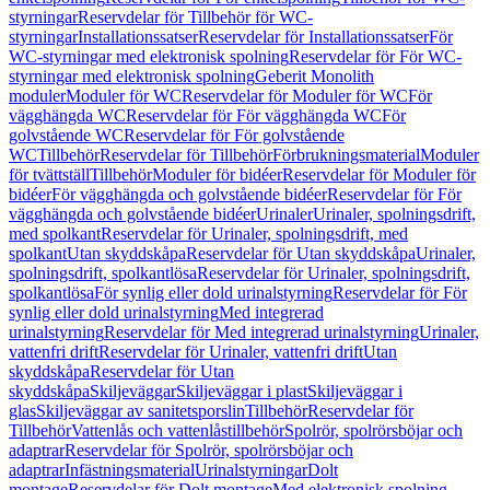
styrningar
Reservdelar för Tillbehör för WC-
styrningar
Installationssatser
Reservdelar för Installationssatser
För
WC-styrningar med elektronisk spolning
Reservdelar för För WC-
styrningar med elektronisk spolning
Geberit Monolith
moduler
Moduler för WC
Reservdelar för Moduler för WC
För
vägghängda WC
Reservdelar för För vägghängda WC
För
golvstående WC
Reservdelar för För golvstående
WC
Tillbehör
Reservdelar för Tillbehör
Förbrukningsmaterial
Moduler
för tvättställ
Tillbehör
Moduler för bidéer
Reservdelar för Moduler för
bidéer
För vägghängda och golvstående bidéer
Reservdelar för För
vägghängda och golvstående bidéer
Urinaler
Urinaler, spolningsdrift,
med spolkant
Reservdelar för Urinaler, spolningsdrift, med
spolkant
Utan skyddskåpa
Reservdelar för Utan skyddskåpa
Urinaler,
spolningsdrift, spolkantlösa
Reservdelar för Urinaler, spolningsdrift,
spolkantlösa
För synlig eller dold urinalstyrning
Reservdelar för För
synlig eller dold urinalstyrning
Med integrerad
urinalstyrning
Reservdelar för Med integrerad urinalstyrning
Urinaler,
vattenfri drift
Reservdelar för Urinaler, vattenfri drift
Utan
skyddskåpa
Reservdelar för Utan
skyddskåpa
Skiljeväggar
Skiljeväggar i plast
Skiljeväggar i
glas
Skiljeväggar av sanitetsporslin
Tillbehör
Reservdelar för
Tillbehör
Vattenlås och vattenlåstillbehör
Spolrör, spolrörsböjar och
adaptrar
Reservdelar för Spolrör, spolrörsböjar och
adaptrar
Infästningsmaterial
Urinalstyrningar
Dolt
montage
Reservdelar för Dolt montage
Med elektronisk spolning,