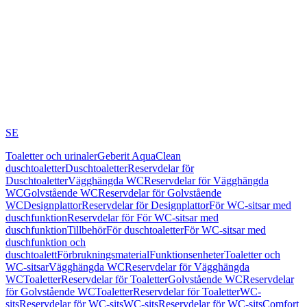
SE
Toaletter och urinaler
Geberit AquaClean
duschtoaletter
Duschtoaletter
Reservdelar för
Duschtoaletter
Vägghängda WC
Reservdelar för Vägghängda
WC
Golvstående WC
Reservdelar för Golvstående
WC
Designplattor
Reservdelar för Designplattor
För WC-sitsar med
duschfunktion
Reservdelar för För WC-sitsar med
duschfunktion
Tillbehör
För duschtoaletter
För WC-sitsar med
duschfunktion och
duschtoalett
Förbrukningsmaterial
Funktionsenheter
Toaletter och
WC-sitsar
Vägghängda WC
Reservdelar för Vägghängda
WC
Toaletter
Reservdelar för Toaletter
Golvstående WC
Reservdelar
för Golvstående WC
Toaletter
Reservdelar för Toaletter
WC-
sits
Reservdelar för WC-sits
WC-sits
Reservdelar för WC-sits
Comfort