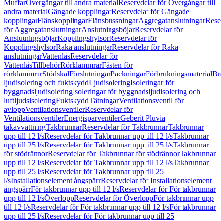
Muffar
Övergångar till andra material
Reservdelar för Övergångar till
andra material
Gängade kopplingar
Reservdelar för Gängade
kopplingar
Flänskopplingar
Flänsbussningar
Aggregatanslutningar
Rese
för Aggregatanslutningar
Anslutningsböjar
Reservdelar för
Anslutningsböjar
Kopplingshylsor
Reservdelar för
Kopplingshylsor
Raka anslutningar
Reservdelar för Raka
anslutningar
Vattenlås
Reservdelar för
Vattenlås
Tillbehör
Rörklammrar
Fästen för
rörklammrar
Stödskal
Förslutningar
Packningar
Förbrukningsmaterial
Br
ljudisolering och fuktskydd
Ljudisolering
Isoleringar för
byggnadsljudisolering
Isoleringar för byggnadsljudisolering och
luftljudsisolering
Fuktskydd
Tätningar
Ventilationsventil för
avlopp
Ventilationsventiler
Reservdelar för
Ventilationsventiler
Energisparventiler
Geberit Pluvia
takavvattning
Takbrunnar
Reservdelar för Takbrunnar
Takbrunnar
upp till 12 l/s
Reservdelar för Takbrunnar upp till 12 l/s
Takbrunnar
upp till 25 l/s
Reservdelar för Takbrunnar upp till 25 l/s
Takbrunnar
för stödrännor
Reservdelar för Takbrunnar för stödrännor
Takbrunnar
upp till 12 l/s
Reservdelar för Takbrunnar upp till 12 l/s
Takbrunnar
upp till 25 l/s
Reservdelar för Takbrunnar upp till 25
l/s
Installationselement ångspärr
Reservdelar för Installationselement
ångspärr
För takbrunnar upp till 12 l/s
Reservdelar för För takbrunnar
upp till 12 l/s
Överlopp
Reservdelar för Överlopp
För takbrunnar upp
till 12 l/s
Reservdelar för För takbrunnar upp till 12 l/s
För takbrunnar
upp till 25 l/s
Reservdelar för För takbrunnar upp till 25