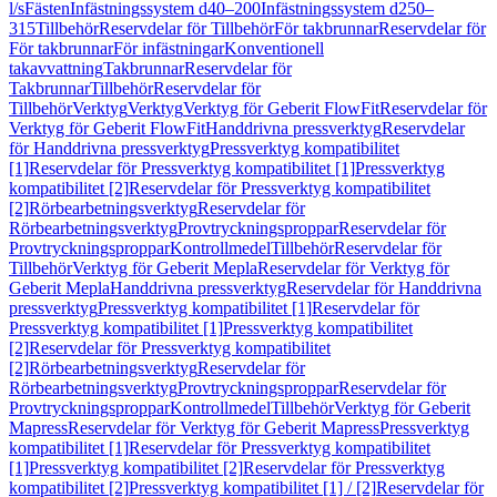
l/s
Fästen
Infästningssystem d40–200
Infästningssystem d250–
315
Tillbehör
Reservdelar för Tillbehör
För takbrunnar
Reservdelar för
För takbrunnar
För infästningar
Konventionell
takavvattning
Takbrunnar
Reservdelar för
Takbrunnar
Tillbehör
Reservdelar för
Tillbehör
Verktyg
Verktyg
Verktyg för Geberit FlowFit
Reservdelar för
Verktyg för Geberit FlowFit
Handdrivna pressverktyg
Reservdelar
för Handdrivna pressverktyg
Pressverktyg kompatibilitet
[1]
Reservdelar för Pressverktyg kompatibilitet [1]
Pressverktyg
kompatibilitet [2]
Reservdelar för Pressverktyg kompatibilitet
[2]
Rörbearbetningsverktyg
Reservdelar för
Rörbearbetningsverktyg
Provtryckningsproppar
Reservdelar för
Provtryckningsproppar
Kontrollmedel
Tillbehör
Reservdelar för
Tillbehör
Verktyg för Geberit Mepla
Reservdelar för Verktyg för
Geberit Mepla
Handdrivna pressverktyg
Reservdelar för Handdrivna
pressverktyg
Pressverktyg kompatibilitet [1]
Reservdelar för
Pressverktyg kompatibilitet [1]
Pressverktyg kompatibilitet
[2]
Reservdelar för Pressverktyg kompatibilitet
[2]
Rörbearbetningsverktyg
Reservdelar för
Rörbearbetningsverktyg
Provtryckningsproppar
Reservdelar för
Provtryckningsproppar
Kontrollmedel
Tillbehör
Verktyg för Geberit
Mapress
Reservdelar för Verktyg för Geberit Mapress
Pressverktyg
kompatibilitet [1]
Reservdelar för Pressverktyg kompatibilitet
[1]
Pressverktyg kompatibilitet [2]
Reservdelar för Pressverktyg
kompatibilitet [2]
Pressverktyg kompatibilitet [1] / [2]
Reservdelar för