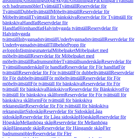
anslutning
Anslutningsböjar
Skydd
Anslutningar
Packningar
Tvättställ
och badrumsmöbler
Tvättställ
Tvättställ
Reservdelar för
Tvättställ
Dubbeltvättställ
Möbeltvättställ
Reservdelar för
Möbeltvättställ
Tvättställ för bänkskiva
Reservdelar för Tvättställ för
bänkskiva
Handfat
Reservdelar för
Handfat
Hörnhandfat
Halvinbyggda tvättställ
Reservdelar för
Halvinbyggda
tvättställ
Inbyggnadstvättställ
Underbyggnadstvättställ
Reservdelar för
Underbyggnadstvättställ
Tillbehör
Propp för
avlopp
Infästningsmaterial
Möbelpaket
Möbelpaket med
möbeltvättställ
Reservdelar för Möbelpaket med
möbeltvättställ
Badrumsmöbler
Tvättställsunderskåp
Reservdelar för
Tvättställsunderskåp
För handfat
Reservdelar för För handfat
För
tvättställ
Reservdelar för För tvättställ
För dubbeltvättställ
Reservdelar
för För dubbeltvättställ
För möbeltvättställ
Reservdelar för För
möbeltvättställ
För tvättställ för bänkskiva
Reservdelar för För
tvättställ för bänkskiva
Bänkskivor
Reservdelar för Bänkskivor
För
tvättställ för bänkskiva skålform
Reservdelar för För tvättställ för
bänkskiva skålform
För tvättställ för bänkskiva
rektangulärt
Reservdelar för För tvättställ för bänkskiva
rektangulärt
Sidoskåp
Reservdelar för Sidoskåp
Låga
sidoskåp
Reservdelar för Låga sidoskåp
Högskåp
Reservdelar för
Högskåp
Mellanhöga skåp
Reservdelar för Mellanhöga
skåp
Hängande skåp
Reservdelar för Hängande skåp
Fler
badrumsmöbler
Reservdelar för Fler