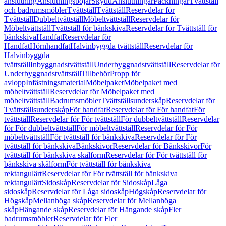
anslutning
Anslutningsböjar
Skydd
Anslutningar
Packningar
Tvättställ
och badrumsmöbler
Tvättställ
Tvättställ
Reservdelar för
Tvättställ
Dubbeltvättställ
Möbeltvättställ
Reservdelar för
Möbeltvättställ
Tvättställ för bänkskiva
Reservdelar för Tvättställ för
bänkskiva
Handfat
Reservdelar för
Handfat
Hörnhandfat
Halvinbyggda tvättställ
Reservdelar för
Halvinbyggda
tvättställ
Inbyggnadstvättställ
Underbyggnadstvättställ
Reservdelar för
Underbyggnadstvättställ
Tillbehör
Propp för
avlopp
Infästningsmaterial
Möbelpaket
Möbelpaket med
möbeltvättställ
Reservdelar för Möbelpaket med
möbeltvättställ
Badrumsmöbler
Tvättställsunderskåp
Reservdelar för
Tvättställsunderskåp
För handfat
Reservdelar för För handfat
För
tvättställ
Reservdelar för För tvättställ
För dubbeltvättställ
Reservdelar
för För dubbeltvättställ
För möbeltvättställ
Reservdelar för För
möbeltvättställ
För tvättställ för bänkskiva
Reservdelar för För
tvättställ för bänkskiva
Bänkskivor
Reservdelar för Bänkskivor
För
tvättställ för bänkskiva skålform
Reservdelar för För tvättställ för
bänkskiva skålform
För tvättställ för bänkskiva
rektangulärt
Reservdelar för För tvättställ för bänkskiva
rektangulärt
Sidoskåp
Reservdelar för Sidoskåp
Låga
sidoskåp
Reservdelar för Låga sidoskåp
Högskåp
Reservdelar för
Högskåp
Mellanhöga skåp
Reservdelar för Mellanhöga
skåp
Hängande skåp
Reservdelar för Hängande skåp
Fler
badrumsmöbler
Reservdelar för Fler