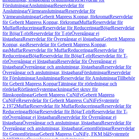
Förslutningar
Anslutningar
Reservdelar för
Anslutningar
Värmeanslutningar
Reservdelar för
Värmeanslutningar
Geberit Mapress Koppar, förkromat
Reservdelar
för Geberit Mapress Koppar, förkromat
Muffar
Reservdelar för
Muffar
Reduceringar
Reservdelar för Reduceringar
Böjar
Reservdelar
för Böjar
T-rör
Reservdelar för T-rör
Övergångar ej
löstagbara
Reservdelar för Övergångar ej löstagbara
Geberit Mapress
Koppar, gas
Reservdelar för Geberit Mapress Koppar,
gas
Muffar
Reservdelar för Muffar
Reduceringar
Reservdelar för
Reduceringar
Böjar
Reservdelar för Böjar
T-rör
Reservdelar för T-
rör
Övergångar ej löstagbara
Reservdelar för Övergångar ej
löstagbara
Övergångar och anslutningar, löstagbara
Reservdelar för
Övergångar och anslutningar, löstagbara
Förslutningar
Reservdelar
för Förslutningar
Anslutningar
Reservdelar för Anslutningar
Tillbehör
för Geberit Mapress Koppar
Tätningar för rörledningar och
rördelar
Rörfästen
Systempackningar
Set skruv för
flänskopplingar
Geberit Mapress CuNiFe
Geberit Mapress
CuNiFe
Reservdelar för Geberit Mapress CuNiFe
Systemrör
2.1972
Muffar
Reservdelar för Muffar
Reduceringar
Reservdelar för
Reduceringar
Böjar
Reservdelar för Böjar
T-rör
Reservdelar för T-
rör
Övergångar ej löstagbara
Reservdelar för Övergångar ej
löstagbara
Övergångar och anslutningar, löstagbara
Reservdelar för
Övergångar och anslutningar, löstagbara
Genomföringar
Reservdelar
för Genomföringar
Geberit Mapress CuNiFe, FKM blå
Systemrör