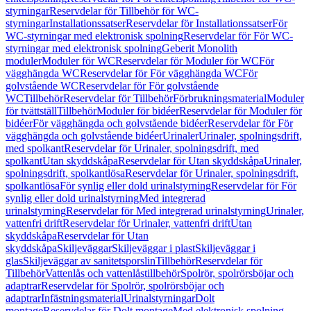
styrningar
Reservdelar för Tillbehör för WC-
styrningar
Installationssatser
Reservdelar för Installationssatser
För
WC-styrningar med elektronisk spolning
Reservdelar för För WC-
styrningar med elektronisk spolning
Geberit Monolith
moduler
Moduler för WC
Reservdelar för Moduler för WC
För
vägghängda WC
Reservdelar för För vägghängda WC
För
golvstående WC
Reservdelar för För golvstående
WC
Tillbehör
Reservdelar för Tillbehör
Förbrukningsmaterial
Moduler
för tvättställ
Tillbehör
Moduler för bidéer
Reservdelar för Moduler för
bidéer
För vägghängda och golvstående bidéer
Reservdelar för För
vägghängda och golvstående bidéer
Urinaler
Urinaler, spolningsdrift,
med spolkant
Reservdelar för Urinaler, spolningsdrift, med
spolkant
Utan skyddskåpa
Reservdelar för Utan skyddskåpa
Urinaler,
spolningsdrift, spolkantlösa
Reservdelar för Urinaler, spolningsdrift,
spolkantlösa
För synlig eller dold urinalstyrning
Reservdelar för För
synlig eller dold urinalstyrning
Med integrerad
urinalstyrning
Reservdelar för Med integrerad urinalstyrning
Urinaler,
vattenfri drift
Reservdelar för Urinaler, vattenfri drift
Utan
skyddskåpa
Reservdelar för Utan
skyddskåpa
Skiljeväggar
Skiljeväggar i plast
Skiljeväggar i
glas
Skiljeväggar av sanitetsporslin
Tillbehör
Reservdelar för
Tillbehör
Vattenlås och vattenlåstillbehör
Spolrör, spolrörsböjar och
adaptrar
Reservdelar för Spolrör, spolrörsböjar och
adaptrar
Infästningsmaterial
Urinalstyrningar
Dolt
montage
Reservdelar för Dolt montage
Med elektronisk spolning,