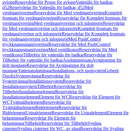
avlopp
Reservdelar för Propp för avlopp
Vattenlås för badkar,
d52
Reservdelar för Vattenlås för badkar, d52
Med
vredmanövrering
Reservdelar för Med vredmanövrering
Komplett
frontsats för vredmanövrering
Reservdelar för Komplett frontsats för
vredmanövrering
Med vredmanövrering och inloppsrör
Reservdelar
för Med vredmanövrering och inloppsrör
Komplett frontsats för
vredmanövrering och inloppsrör
Reservdelar för Komplett frontsats
för vredmanövrering och inloppsrör
Med PushControl
tryckknappsmanövrering
Reservdelar för Med PushControl
tryckknappsmanövrering
Med ventilkonor
Reservdelar för Med
ventilkonor
Tillbehör för vattenlås för badkar
Reservdelar för
Tillbehör för vattenlås för badkar
Anslutningssats
Avstängning för
dolt montage
Reservdelar för Avstängning för dolt
montage
Vattenanslutningar
Installations- och spolsystem
Geberit
Duofix
Systemväggar
Reservdelar för
Systemväggar
Installationssystem
Reservdelar för
Installationssystem
Tillbehör
Reservdelar för
Tillbehör
Installationselement
Reservdelar för
Installationselement
Element för WC
Reservdelar för Element för
WC
Tvättställselement
Reservdelar för
Tvättställselement
Bidéelement
Reservdelar för
Bidéelement
Urinalelement
Reservdelar för Urinalelement
Element för
belastningar
Reservdelar för Element för
belastningar
Tillbehör
Reservdelar för Tillbehör
Synliga
cisterner
Synliga cisterner för WC, av plast
Reservdelar för Synliga