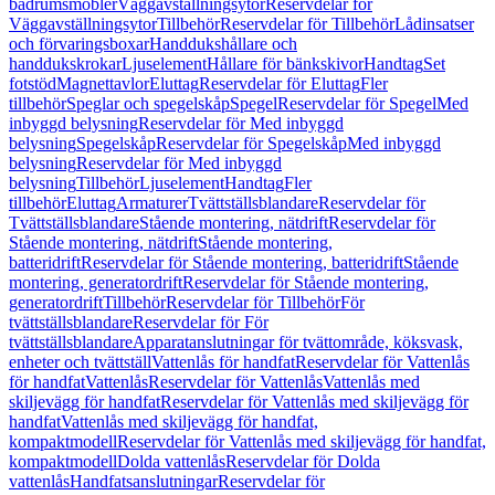
badrumsmöbler
Väggavställningsytor
Reservdelar för
Väggavställningsytor
Tillbehör
Reservdelar för Tillbehör
Lådinsatser
och förvaringsboxar
Handdukshållare och
handdukskrokar
Ljuselement
Hållare för bänkskivor
Handtag
Set
fotstöd
Magnettavlor
Eluttag
Reservdelar för Eluttag
Fler
tillbehör
Speglar och spegelskåp
Spegel
Reservdelar för Spegel
Med
inbyggd belysning
Reservdelar för Med inbyggd
belysning
Spegelskåp
Reservdelar för Spegelskåp
Med inbyggd
belysning
Reservdelar för Med inbyggd
belysning
Tillbehör
Ljuselement
Handtag
Fler
tillbehör
Eluttag
Armaturer
Tvättställsblandare
Reservdelar för
Tvättställsblandare
Stående montering, nätdrift
Reservdelar för
Stående montering, nätdrift
Stående montering,
batteridrift
Reservdelar för Stående montering, batteridrift
Stående
montering, generatordrift
Reservdelar för Stående montering,
generatordrift
Tillbehör
Reservdelar för Tillbehör
För
tvättställsblandare
Reservdelar för För
tvättställsblandare
Apparatanslutningar för tvättområde, köksvask,
enheter och tvättställ
Vattenlås för handfat
Reservdelar för Vattenlås
för handfat
Vattenlås
Reservdelar för Vattenlås
Vattenlås med
skiljevägg för handfat
Reservdelar för Vattenlås med skiljevägg för
handfat
Vattenlås med skiljevägg för handfat,
kompaktmodell
Reservdelar för Vattenlås med skiljevägg för handfat,
kompaktmodell
Dolda vattenlås
Reservdelar för Dolda
vattenlås
Handfatsanslutningar
Reservdelar för