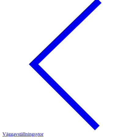
Väggavställningsytor