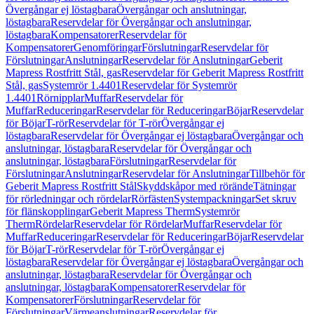
Övergångar ej löstagbara
Övergångar och anslutningar,
löstagbara
Reservdelar för Övergångar och anslutningar,
löstagbara
Kompensatorer
Reservdelar för
Kompensatorer
Genomföringar
Förslutningar
Reservdelar för
Förslutningar
Anslutningar
Reservdelar för Anslutningar
Geberit
Mapress Rostfritt Stål, gas
Reservdelar för Geberit Mapress Rostfritt
Stål, gas
Systemrör 1.4401
Reservdelar för Systemrör
1.4401
Rörnipplar
Muffar
Reservdelar för
Muffar
Reduceringar
Reservdelar för Reduceringar
Böjar
Reservdelar
för Böjar
T-rör
Reservdelar för T-rör
Övergångar ej
löstagbara
Reservdelar för Övergångar ej löstagbara
Övergångar och
anslutningar, löstagbara
Reservdelar för Övergångar och
anslutningar, löstagbara
Förslutningar
Reservdelar för
Förslutningar
Anslutningar
Reservdelar för Anslutningar
Tillbehör för
Geberit Mapress Rostfritt Stål
Skyddskåpor med rörände
Tätningar
för rörledningar och rördelar
Rörfästen
Systempackningar
Set skruv
för flänskopplingar
Geberit Mapress Therm
Systemrör
Therm
Rördelar
Reservdelar för Rördelar
Muffar
Reservdelar för
Muffar
Reduceringar
Reservdelar för Reduceringar
Böjar
Reservdelar
för Böjar
T-rör
Reservdelar för T-rör
Övergångar ej
löstagbara
Reservdelar för Övergångar ej löstagbara
Övergångar och
anslutningar, löstagbara
Reservdelar för Övergångar och
anslutningar, löstagbara
Kompensatorer
Reservdelar för
Kompensatorer
Förslutningar
Reservdelar för
Förslutningar
Värmeanslutningar
Reservdelar för