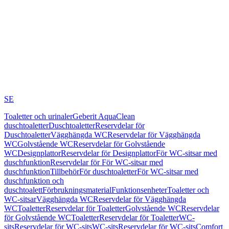
SE
Toaletter och urinaler
Geberit AquaClean
duschtoaletter
Duschtoaletter
Reservdelar för
Duschtoaletter
Vägghängda WC
Reservdelar för Vägghängda
WC
Golvstående WC
Reservdelar för Golvstående
WC
Designplattor
Reservdelar för Designplattor
För WC-sitsar med
duschfunktion
Reservdelar för För WC-sitsar med
duschfunktion
Tillbehör
För duschtoaletter
För WC-sitsar med
duschfunktion och
duschtoalett
Förbrukningsmaterial
Funktionsenheter
Toaletter och
WC-sitsar
Vägghängda WC
Reservdelar för Vägghängda
WC
Toaletter
Reservdelar för Toaletter
Golvstående WC
Reservdelar
för Golvstående WC
Toaletter
Reservdelar för Toaletter
WC-
sits
Reservdelar för WC-sits
WC-sits
Reservdelar för WC-sits
Comfort