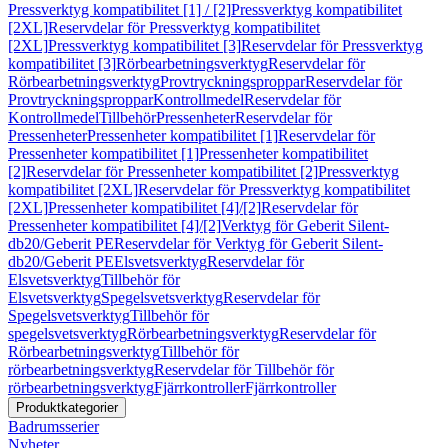
Pressverktyg kompatibilitet [1] / [2]
Pressverktyg kompatibilitet
[2XL]
Reservdelar för Pressverktyg kompatibilitet
[2XL]
Pressverktyg kompatibilitet [3]
Reservdelar för Pressverktyg
kompatibilitet [3]
Rörbearbetningsverktyg
Reservdelar för
Rörbearbetningsverktyg
Provtryckningsproppar
Reservdelar för
Provtryckningsproppar
Kontrollmedel
Reservdelar för
Kontrollmedel
Tillbehör
Pressenheter
Reservdelar för
Pressenheter
Pressenheter kompatibilitet [1]
Reservdelar för
Pressenheter kompatibilitet [1]
Pressenheter kompatibilitet
[2]
Reservdelar för Pressenheter kompatibilitet [2]
Pressverktyg
kompatibilitet [2XL]
Reservdelar för Pressverktyg kompatibilitet
[2XL]
Pressenheter kompatibilitet [4]/[2]
Reservdelar för
Pressenheter kompatibilitet [4]/[2]
Verktyg för Geberit Silent-
db20/Geberit PE
Reservdelar för Verktyg för Geberit Silent-
db20/Geberit PE
Elsvetsverktyg
Reservdelar för
Elsvetsverktyg
Tillbehör för
Elsvetsverktyg
Spegelsvetsverktyg
Reservdelar för
Spegelsvetsverktyg
Tillbehör för
spegelsvetsverktyg
Rörbearbetningsverktyg
Reservdelar för
Rörbearbetningsverktyg
Tillbehör för
rörbearbetningsverktyg
Reservdelar för Tillbehör för
rörbearbetningsverktyg
Fjärrkontroller
Fjärrkontroller
Produktkategorier
Badrumsserier
Nyheter