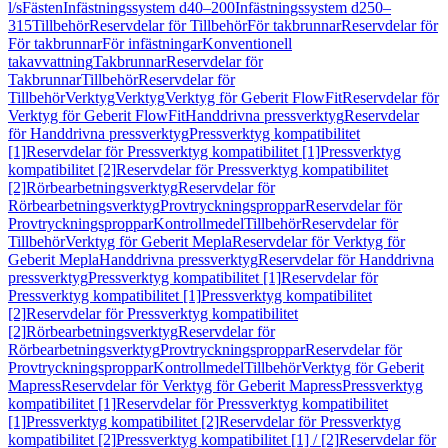
l/s
Fästen
Infästningssystem d40–200
Infästningssystem d250–
315
Tillbehör
Reservdelar för Tillbehör
För takbrunnar
Reservdelar för
För takbrunnar
För infästningar
Konventionell
takavvattning
Takbrunnar
Reservdelar för
Takbrunnar
Tillbehör
Reservdelar för
Tillbehör
Verktyg
Verktyg
Verktyg för Geberit FlowFit
Reservdelar för
Verktyg för Geberit FlowFit
Handdrivna pressverktyg
Reservdelar
för Handdrivna pressverktyg
Pressverktyg kompatibilitet
[1]
Reservdelar för Pressverktyg kompatibilitet [1]
Pressverktyg
kompatibilitet [2]
Reservdelar för Pressverktyg kompatibilitet
[2]
Rörbearbetningsverktyg
Reservdelar för
Rörbearbetningsverktyg
Provtryckningsproppar
Reservdelar för
Provtryckningsproppar
Kontrollmedel
Tillbehör
Reservdelar för
Tillbehör
Verktyg för Geberit Mepla
Reservdelar för Verktyg för
Geberit Mepla
Handdrivna pressverktyg
Reservdelar för Handdrivna
pressverktyg
Pressverktyg kompatibilitet [1]
Reservdelar för
Pressverktyg kompatibilitet [1]
Pressverktyg kompatibilitet
[2]
Reservdelar för Pressverktyg kompatibilitet
[2]
Rörbearbetningsverktyg
Reservdelar för
Rörbearbetningsverktyg
Provtryckningsproppar
Reservdelar för
Provtryckningsproppar
Kontrollmedel
Tillbehör
Verktyg för Geberit
Mapress
Reservdelar för Verktyg för Geberit Mapress
Pressverktyg
kompatibilitet [1]
Reservdelar för Pressverktyg kompatibilitet
[1]
Pressverktyg kompatibilitet [2]
Reservdelar för Pressverktyg
kompatibilitet [2]
Pressverktyg kompatibilitet [1] / [2]
Reservdelar för