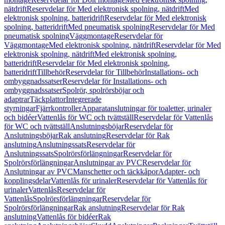
nätdrift
Reservdelar för Med elektronisk spolning, nätdrift
Med
elektronisk spolning, batteridrift
Reservdelar för Med elektronisk
spolning, batteridrift
Med pneumatisk spolning
Reservdelar för Med
pneumatisk spolning
Väggmontage
Reservdelar för
Väggmontage
Med elektronisk spolning, nätdrift
Reservdelar för Med
elektronisk spolning, nätdrift
Med elektronisk spolning,
batteridrift
Reservdelar för Med elektronisk spolning,
batteridrift
Tillbehör
Reservdelar för Tillbehör
Installations- och
ombyggnadssatser
Reservdelar för Installations- och
ombyggnadssatser
Spolrör, spolrörsböjar och
adaptrar
Täckplattor
Integrerade
styrningar
Fjärrkontroller
Apparatanslutningar för toaletter, urinaler
och bidéer
Vattenlås för WC och tvättställ
Reservdelar för Vattenlås
för WC och tvättställ
Anslutningsböjar
Reservdelar för
Anslutningsböjar
Rak anslutning
Reservdelar för Rak
anslutning
Anslutningssats
Reservdelar för
Anslutningssats
Spolrörsförlängningar
Reservdelar för
Spolrörsförlängningar
Anslutningar av PVC
Reservdelar för
Anslutningar av PVC
Manschetter och täckkåpor
Adapter- och
kopplingsdelar
Vattenlås för urinaler
Reservdelar för Vattenlås för
urinaler
Vattenlås
Reservdelar för
Vattenlås
Spolrörsförlängningar
Reservdelar för
Spolrörsförlängningar
Rak anslutning
Reservdelar för Rak
anslutning
Vattenlås för bidéer
Rak