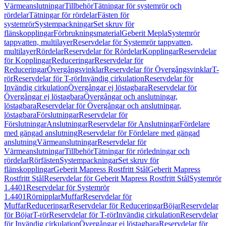
Värmeanslutningar
Tillbehör
Tätningar för systemrör och
rördelar
Tätningar för rördelar
Fästen för
systemrör
Systempackningar
Set skruv för
flänskopplingar
Förbrukningsmaterial
Geberit Mepla
Systemrör
tappvatten, multilayer
Reservdelar för Systemrör tappvatten,
multilayer
Rördelar
Reservdelar för Rördelar
Kopplingar
Reservdelar
för Kopplingar
Reduceringar
Reservdelar för
Reduceringar
Övergångsvinklar
Reservdelar för Övergångsvinklar
T-
rör
Reservdelar för T-rör
Invändig cirkulation
Reservdelar för
Invändig cirkulation
Övergångar ej löstagbara
Reservdelar för
Övergångar ej löstagbara
Övergångar och anslutningar,
löstagbara
Reservdelar för Övergångar och anslutningar,
löstagbara
Förslutningar
Reservdelar för
Förslutningar
Anslutningar
Reservdelar för Anslutningar
Fördelare
med gängad anslutning
Reservdelar för Fördelare med gängad
anslutning
Värmeanslutningar
Reservdelar för
Värmeanslutningar
Tillbehör
Tätningar för rörledningar och
rördelar
Rörfästen
Systempackningar
Set skruv för
flänskopplingar
Geberit Mapress Rostfritt Stål
Geberit Mapress
Rostfritt Stål
Reservdelar för Geberit Mapress Rostfritt Stål
Systemrör
1.4401
Reservdelar för Systemrör
1.4401
Rörnipplar
Muffar
Reservdelar för
Muffar
Reduceringar
Reservdelar för Reduceringar
Böjar
Reservdelar
för Böjar
T-rör
Reservdelar för T-rör
Invändig cirkulation
Reservdelar
för Invändig cirkulation
Övergångar ej löstagbara
Reservdelar för