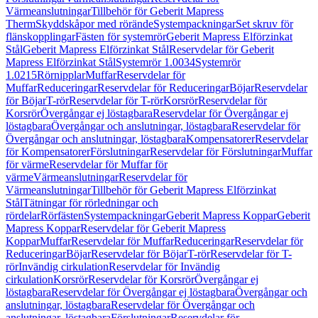
Värmeanslutningar
Tillbehör för Geberit Mapress
Therm
Skyddskåpor med rörände
Systempackningar
Set skruv för
flänskopplingar
Fästen för systemrör
Geberit Mapress Elförzinkat
Stål
Geberit Mapress Elförzinkat Stål
Reservdelar för Geberit
Mapress Elförzinkat Stål
Systemrör 1.0034
Systemrör
1.0215
Rörnipplar
Muffar
Reservdelar för
Muffar
Reduceringar
Reservdelar för Reduceringar
Böjar
Reservdelar
för Böjar
T-rör
Reservdelar för T-rör
Korsrör
Reservdelar för
Korsrör
Övergångar ej löstagbara
Reservdelar för Övergångar ej
löstagbara
Övergångar och anslutningar, löstagbara
Reservdelar för
Övergångar och anslutningar, löstagbara
Kompensatorer
Reservdelar
för Kompensatorer
Förslutningar
Reservdelar för Förslutningar
Muffar
för värme
Reservdelar för Muffar för
värme
Värmeanslutningar
Reservdelar för
Värmeanslutningar
Tillbehör för Geberit Mapress Elförzinkat
Stål
Tätningar för rörledningar och
rördelar
Rörfästen
Systempackningar
Geberit Mapress Koppar
Geberit
Mapress Koppar
Reservdelar för Geberit Mapress
Koppar
Muffar
Reservdelar för Muffar
Reduceringar
Reservdelar för
Reduceringar
Böjar
Reservdelar för Böjar
T-rör
Reservdelar för T-
rör
Invändig cirkulation
Reservdelar för Invändig
cirkulation
Korsrör
Reservdelar för Korsrör
Övergångar ej
löstagbara
Reservdelar för Övergångar ej löstagbara
Övergångar och
anslutningar, löstagbara
Reservdelar för Övergångar och
anslutningar, löstagbara
Förslutningar
Reservdelar för