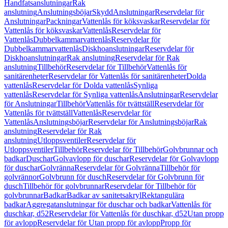
Handfatsanslutningar
Rak
anslutning
Anslutningsböjar
Skydd
Anslutningar
Reservdelar för
Anslutningar
Packningar
Vattenlås för köksvaskar
Reservdelar för
Vattenlås för köksvaskar
Vattenlås
Reservdelar för
Vattenlås
Dubbelkammarvattenlås
Reservdelar för
Dubbelkammarvattenlås
Diskhoanslutningar
Reservdelar för
Diskhoanslutningar
Rak anslutning
Reservdelar för Rak
anslutning
Tillbehör
Reservdelar för Tillbehör
Vattenlås för
sanitärenheter
Reservdelar för Vattenlås för sanitärenheter
Dolda
vattenlås
Reservdelar för Dolda vattenlås
Synliga
vattenlås
Reservdelar för Synliga vattenlås
Anslutningar
Reservdelar
för Anslutningar
Tillbehör
Vattenlås för tvättställ
Reservdelar för
Vattenlås för tvättställ
Vattenlås
Reservdelar för
Vattenlås
Anslutningsböjar
Reservdelar för Anslutningsböjar
Rak
anslutning
Reservdelar för Rak
anslutning
Utloppsventiler
Reservdelar för
Utloppsventiler
Tillbehör
Reservdelar för Tillbehör
Golvbrunnar och
badkar
Duschar
Golvavlopp för duschar
Reservdelar för Golvavlopp
för duschar
Golvränna
Reservdelar för Golvränna
Tillbehör för
golvrännor
Golvbrunn för dusch
Reservdelar för Golvbrunn för
dusch
Tillbehör för golvbrunnar
Reservdelar för Tillbehör för
golvbrunnar
Badkar
Badkar av sanitetsakryl
Rektangulära
badkar
Aggregatanslutningar för duschar och badkar
Vattenlås för
duschkar, d52
Reservdelar för Vattenlås för duschkar, d52
Utan propp
för avlopp
Reservdelar för Utan propp för avlopp
Propp för