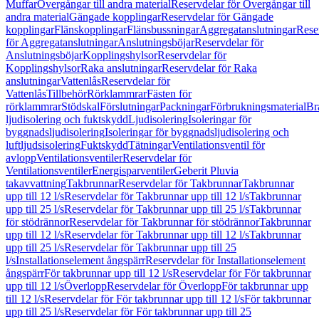
Muffar
Övergångar till andra material
Reservdelar för Övergångar till
andra material
Gängade kopplingar
Reservdelar för Gängade
kopplingar
Flänskopplingar
Flänsbussningar
Aggregatanslutningar
Rese
för Aggregatanslutningar
Anslutningsböjar
Reservdelar för
Anslutningsböjar
Kopplingshylsor
Reservdelar för
Kopplingshylsor
Raka anslutningar
Reservdelar för Raka
anslutningar
Vattenlås
Reservdelar för
Vattenlås
Tillbehör
Rörklammrar
Fästen för
rörklammrar
Stödskal
Förslutningar
Packningar
Förbrukningsmaterial
Br
ljudisolering och fuktskydd
Ljudisolering
Isoleringar för
byggnadsljudisolering
Isoleringar för byggnadsljudisolering och
luftljudsisolering
Fuktskydd
Tätningar
Ventilationsventil för
avlopp
Ventilationsventiler
Reservdelar för
Ventilationsventiler
Energisparventiler
Geberit Pluvia
takavvattning
Takbrunnar
Reservdelar för Takbrunnar
Takbrunnar
upp till 12 l/s
Reservdelar för Takbrunnar upp till 12 l/s
Takbrunnar
upp till 25 l/s
Reservdelar för Takbrunnar upp till 25 l/s
Takbrunnar
för stödrännor
Reservdelar för Takbrunnar för stödrännor
Takbrunnar
upp till 12 l/s
Reservdelar för Takbrunnar upp till 12 l/s
Takbrunnar
upp till 25 l/s
Reservdelar för Takbrunnar upp till 25
l/s
Installationselement ångspärr
Reservdelar för Installationselement
ångspärr
För takbrunnar upp till 12 l/s
Reservdelar för För takbrunnar
upp till 12 l/s
Överlopp
Reservdelar för Överlopp
För takbrunnar upp
till 12 l/s
Reservdelar för För takbrunnar upp till 12 l/s
För takbrunnar
upp till 25 l/s
Reservdelar för För takbrunnar upp till 25