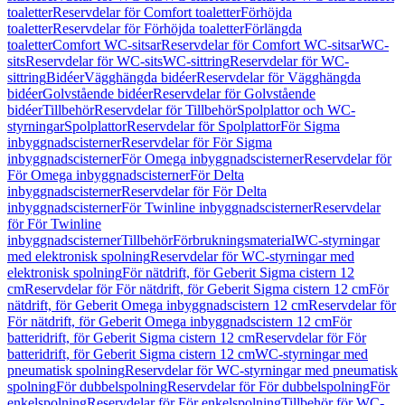
toaletter
Reservdelar för Comfort toaletter
Förhöjda
toaletter
Reservdelar för Förhöjda toaletter
Förlängda
toaletter
Comfort WC-sitsar
Reservdelar för Comfort WC-sitsar
WC-
sits
Reservdelar för WC-sits
WC-sittring
Reservdelar för WC-
sittring
Bidéer
Vägghängda bidéer
Reservdelar för Vägghängda
bidéer
Golvstående bidéer
Reservdelar för Golvstående
bidéer
Tillbehör
Reservdelar för Tillbehör
Spolplattor och WC-
styrningar
Spolplattor
Reservdelar för Spolplattor
För Sigma
inbyggnadscisterner
Reservdelar för För Sigma
inbyggnadscisterner
För Omega inbyggnadscisterner
Reservdelar för
För Omega inbyggnadscisterner
För Delta
inbyggnadscisterner
Reservdelar för För Delta
inbyggnadscisterner
För Twinline inbyggnadscisterner
Reservdelar
för För Twinline
inbyggnadscisterner
Tillbehör
Förbrukningsmaterial
WC-styrningar
med elektronisk spolning
Reservdelar för WC-styrningar med
elektronisk spolning
För nätdrift, för Geberit Sigma cistern 12
cm
Reservdelar för För nätdrift, för Geberit Sigma cistern 12 cm
För
nätdrift, för Geberit Omega inbyggnadscistern 12 cm
Reservdelar för
För nätdrift, för Geberit Omega inbyggnadscistern 12 cm
För
batteridrift, för Geberit Sigma cistern 12 cm
Reservdelar för För
batteridrift, för Geberit Sigma cistern 12 cm
WC-styrningar med
pneumatisk spolning
Reservdelar för WC-styrningar med pneumatisk
spolning
För dubbelspolning
Reservdelar för För dubbelspolning
För
enkelspolning
Reservdelar för För enkelspolning
Tillbehör för WC-