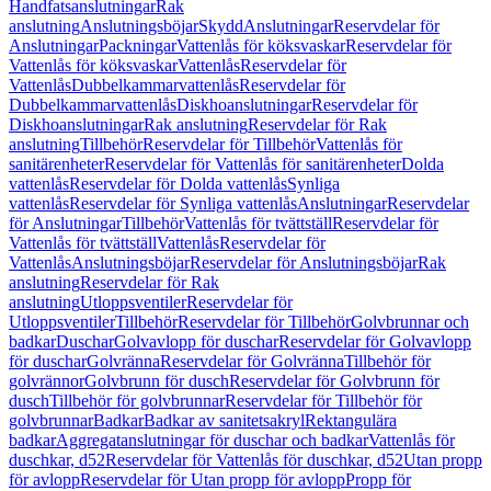
Handfatsanslutningar
Rak
anslutning
Anslutningsböjar
Skydd
Anslutningar
Reservdelar för
Anslutningar
Packningar
Vattenlås för köksvaskar
Reservdelar för
Vattenlås för köksvaskar
Vattenlås
Reservdelar för
Vattenlås
Dubbelkammarvattenlås
Reservdelar för
Dubbelkammarvattenlås
Diskhoanslutningar
Reservdelar för
Diskhoanslutningar
Rak anslutning
Reservdelar för Rak
anslutning
Tillbehör
Reservdelar för Tillbehör
Vattenlås för
sanitärenheter
Reservdelar för Vattenlås för sanitärenheter
Dolda
vattenlås
Reservdelar för Dolda vattenlås
Synliga
vattenlås
Reservdelar för Synliga vattenlås
Anslutningar
Reservdelar
för Anslutningar
Tillbehör
Vattenlås för tvättställ
Reservdelar för
Vattenlås för tvättställ
Vattenlås
Reservdelar för
Vattenlås
Anslutningsböjar
Reservdelar för Anslutningsböjar
Rak
anslutning
Reservdelar för Rak
anslutning
Utloppsventiler
Reservdelar för
Utloppsventiler
Tillbehör
Reservdelar för Tillbehör
Golvbrunnar och
badkar
Duschar
Golvavlopp för duschar
Reservdelar för Golvavlopp
för duschar
Golvränna
Reservdelar för Golvränna
Tillbehör för
golvrännor
Golvbrunn för dusch
Reservdelar för Golvbrunn för
dusch
Tillbehör för golvbrunnar
Reservdelar för Tillbehör för
golvbrunnar
Badkar
Badkar av sanitetsakryl
Rektangulära
badkar
Aggregatanslutningar för duschar och badkar
Vattenlås för
duschkar, d52
Reservdelar för Vattenlås för duschkar, d52
Utan propp
för avlopp
Reservdelar för Utan propp för avlopp
Propp för