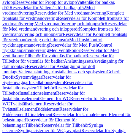
avlopp
Reservdelar för Propp för avlopp
Vattenlås för badkar,
d52
Reservdelar för Vattenlås för badkar, d52
Med
vredmanövrering
Reservdelar för Med vredmanövrering
Komplett
frontsats för vredmanövrering
Reservdelar för Komplett frontsats för
vredmanövrering
Med vredmanövrering och inloppsrör
Reservdelar
för Med vredmanövrering och inloppsrör
Komplett frontsats för
vredmanövrering och inloppsrör
Reservdelar för Komplett frontsats
för vredmanövrering och inloppsrör
Med PushControl
tryckknappsmanövrering
Reservdelar för Med PushControl
tryckknappsmanövrering
Med ventilkonor
Reservdelar för Med
ventilkonor
Tillbehör för vattenlås för badkar
Reservdelar för
Tillbehör för vattenlås för badkar
Anslutningssats
Avstängning för
dolt montage
Reservdelar för Avstängning för dolt
montage
Vattenanslutningar
Installations- och spolsystem
Geberit
Duofix
Systemväggar
Reservdelar för
Systemväggar
Installationssystem
Reservdelar för
Installationssystem
Tillbehör
Reservdelar för
Tillbehör
Installationselement
Reservdelar för
Installationselement
Element för WC
Reservdelar för Element för
WC
Tvättställselement
Reservdelar för
Tvättställselement
Bidéelement
Reservdelar för
Bidéelement
Urinalelement
Reservdelar för Urinalelement
Element för
belastningar
Reservdelar för Element för
belastningar
Tillbehör
Reservdelar för Tillbehör
Synliga
cisterner
Synliga cisterner för WC, av plast
Reservdelar för Synliga