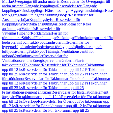
Muffar
Övergångar till andra material
Reservdelar för Övergångar till
andra material
Gängade kopplingar
Reservdelar för Gängade
kopplingar
Flänskopplingar
Flänsbussningar
Aggregatanslutningar
Rese
för Aggregatanslutningar
Anslutningsböjar
Reservdelar för
Anslutningsböjar
Kopplingshylsor
Reservdelar för
Kopplingshylsor
Raka anslutningar
Reservdelar för Raka
anslutningar
Vattenlås
Reservdelar för
Vattenlås
Tillbehör
Rörklammrar
Fästen för
rörklammrar
Stödskal
Förslutningar
Packningar
Förbrukningsmaterial
Br
ljudisolering och fuktskydd
Ljudisolering
Isoleringar för
byggnadsljudisolering
Isoleringar för byggnadsljudisolering och
luftljudsisolering
Fuktskydd
Tätningar
Ventilationsventil för
avlopp
Ventilationsventiler
Reservdelar för
Ventilationsventiler
Energisparventiler
Geberit Pluvia
takavvattning
Takbrunnar
Reservdelar för Takbrunnar
Takbrunnar
upp till 12 l/s
Reservdelar för Takbrunnar upp till 12 l/s
Takbrunnar
upp till 25 l/s
Reservdelar för Takbrunnar upp till 25 l/s
Takbrunnar
för stödrännor
Reservdelar för Takbrunnar för stödrännor
Takbrunnar
upp till 12 l/s
Reservdelar för Takbrunnar upp till 12 l/s
Takbrunnar
upp till 25 l/s
Reservdelar för Takbrunnar upp till 25
l/s
Installationselement ångspärr
Reservdelar för Installationselement
ångspärr
För takbrunnar upp till 12 l/s
Reservdelar för För takbrunnar
upp till 12 l/s
Överlopp
Reservdelar för Överlopp
För takbrunnar upp
till 12 l/s
Reservdelar för För takbrunnar upp till 12 l/s
För takbrunnar
upp till 25 l/s
Reservdelar för För takbrunnar upp till 25