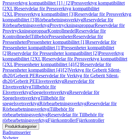
Pressverktyg kompatibilitet [1] / [2]
Pressverktyg kompatibilitet
[2XL]
Reservdelar för Pressverktyg kompatibilitet
[2XL]
Pressverktyg kompatibilitet [3]
Reservdelar för Pressverktyg
kompatibilitet [3]
Rörbearbetningsverktyg
Reservdelar för
Rörbearbetningsverktyg
Provtryckningsproppar
Reservdelar för
Provtryckningsproppar
Kontrollmedel
Reservdelar för
Kontrollmedel
Tillbehör
Pressenheter
Reservdelar för
Pressenheter
Pressenheter kompatibilitet [1]
Reservdelar för
Pressenheter kompatibilitet [1]
Pressenheter kompatibilitet
[2]
Reservdelar för Pressenheter kompatibilitet [2]
Pressverktyg
kompatibilitet [2XL]
Reservdelar för Pressverktyg kompatibilitet
[2XL]
Pressenheter kompatibilitet [4]/[2]
Reservdelar för
Pressenheter kompatibilitet [4]/[2]
Verktyg för Geberit Silent-
db20/Geberit PE
Reservdelar för Verktyg för Geberit Silent-
db20/Geberit PE
Elsvetsverktyg
Reservdelar för
Elsvetsverktyg
Tillbehör för
Elsvetsverktyg
Spegelsvetsverktyg
Reservdelar för
Spegelsvetsverktyg
Tillbehör för
spegelsvetsverktyg
Rörbearbetningsverktyg
Reservdelar för
Rörbearbetningsverktyg
Tillbehör för
rörbearbetningsverktyg
Reservdelar för Tillbehör för
rörbearbetningsverktyg
Fjärrkontroller
Fjärrkontroller
Produktkategorier
Badrumsserier
Nyheter