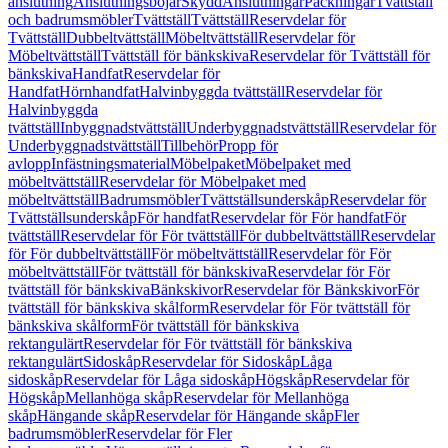
anslutning
Anslutningsböjar
Skydd
Anslutningar
Packningar
Tvättställ
och badrumsmöbler
Tvättställ
Tvättställ
Reservdelar för
Tvättställ
Dubbeltvättställ
Möbeltvättställ
Reservdelar för
Möbeltvättställ
Tvättställ för bänkskiva
Reservdelar för Tvättställ för
bänkskiva
Handfat
Reservdelar för
Handfat
Hörnhandfat
Halvinbyggda tvättställ
Reservdelar för
Halvinbyggda
tvättställ
Inbyggnadstvättställ
Underbyggnadstvättställ
Reservdelar för
Underbyggnadstvättställ
Tillbehör
Propp för
avlopp
Infästningsmaterial
Möbelpaket
Möbelpaket med
möbeltvättställ
Reservdelar för Möbelpaket med
möbeltvättställ
Badrumsmöbler
Tvättställsunderskåp
Reservdelar för
Tvättställsunderskåp
För handfat
Reservdelar för För handfat
För
tvättställ
Reservdelar för För tvättställ
För dubbeltvättställ
Reservdelar
för För dubbeltvättställ
För möbeltvättställ
Reservdelar för För
möbeltvättställ
För tvättställ för bänkskiva
Reservdelar för För
tvättställ för bänkskiva
Bänkskivor
Reservdelar för Bänkskivor
För
tvättställ för bänkskiva skålform
Reservdelar för För tvättställ för
bänkskiva skålform
För tvättställ för bänkskiva
rektangulärt
Reservdelar för För tvättställ för bänkskiva
rektangulärt
Sidoskåp
Reservdelar för Sidoskåp
Låga
sidoskåp
Reservdelar för Låga sidoskåp
Högskåp
Reservdelar för
Högskåp
Mellanhöga skåp
Reservdelar för Mellanhöga
skåp
Hängande skåp
Reservdelar för Hängande skåp
Fler
badrumsmöbler
Reservdelar för Fler