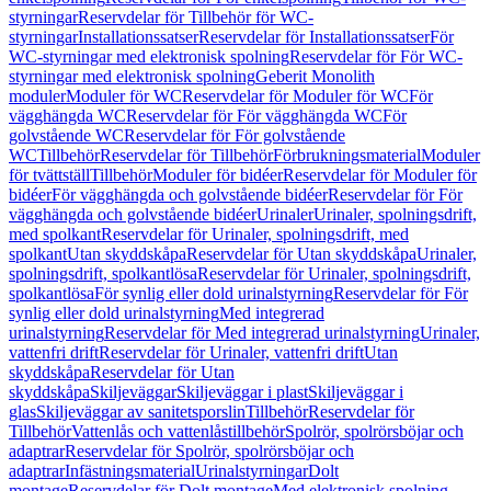
styrningar
Reservdelar för Tillbehör för WC-
styrningar
Installationssatser
Reservdelar för Installationssatser
För
WC-styrningar med elektronisk spolning
Reservdelar för För WC-
styrningar med elektronisk spolning
Geberit Monolith
moduler
Moduler för WC
Reservdelar för Moduler för WC
För
vägghängda WC
Reservdelar för För vägghängda WC
För
golvstående WC
Reservdelar för För golvstående
WC
Tillbehör
Reservdelar för Tillbehör
Förbrukningsmaterial
Moduler
för tvättställ
Tillbehör
Moduler för bidéer
Reservdelar för Moduler för
bidéer
För vägghängda och golvstående bidéer
Reservdelar för För
vägghängda och golvstående bidéer
Urinaler
Urinaler, spolningsdrift,
med spolkant
Reservdelar för Urinaler, spolningsdrift, med
spolkant
Utan skyddskåpa
Reservdelar för Utan skyddskåpa
Urinaler,
spolningsdrift, spolkantlösa
Reservdelar för Urinaler, spolningsdrift,
spolkantlösa
För synlig eller dold urinalstyrning
Reservdelar för För
synlig eller dold urinalstyrning
Med integrerad
urinalstyrning
Reservdelar för Med integrerad urinalstyrning
Urinaler,
vattenfri drift
Reservdelar för Urinaler, vattenfri drift
Utan
skyddskåpa
Reservdelar för Utan
skyddskåpa
Skiljeväggar
Skiljeväggar i plast
Skiljeväggar i
glas
Skiljeväggar av sanitetsporslin
Tillbehör
Reservdelar för
Tillbehör
Vattenlås och vattenlåstillbehör
Spolrör, spolrörsböjar och
adaptrar
Reservdelar för Spolrör, spolrörsböjar och
adaptrar
Infästningsmaterial
Urinalstyrningar
Dolt
montage
Reservdelar för Dolt montage
Med elektronisk spolning,