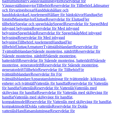
badrumsmöbler
Väggavställningsytor
Reservdelar för
Väggavställningsytor
Tillbehör
Reservdelar för Tillbehör
Lådinsatser
och förvaringsboxar
Handdukshållare och
handdukskrokar
Ljuselement
Hållare för bänkskivor
Handtag
Set
fotstöd
Magnettavlor
Eluttag
Reservdelar för Eluttag
Fler
tillbehör
Speglar och spegelskåp
Spegel
Reservdelar för Spegel
Med
inbyggd belysning
Reservdelar för Med inbyggd
belysning
Spegelskåp
Reservdelar för Spegelskåp
Med inbyggd
belysning
Reservdelar för Med inbyggd
belysning
Tillbehör
Ljuselement
Handtag
Fler
tillbehör
Eluttag
Armaturer
Tvättställsblandare
Reservdelar för
Tvättställsblandare
Stående montering, nätdrift
Reservdelar för
Stående montering, nätdrift
Stående montering,
batteridrift
Reservdelar för Stående montering, batteridrift
Stående
montering, generatordrift
Reservdelar för Stående montering,
generatordrift
Tillbehör
Reservdelar för Tillbehör
För
tvättställsblandare
Reservdelar för För
tvättställsblandare
Apparatanslutningar för tvättområde, köksvask,
enheter och tvättställ
Vattenlås för handfat
Reservdelar för Vattenlås
för handfat
Vattenlås
Reservdelar för Vattenlås
Vattenlås med
skiljevägg för handfat
Reservdelar för Vattenlås med skiljevägg för
handfat
Vattenlås med skiljevägg för handfat,
kompaktmodell
Reservdelar för Vattenlås med skiljevägg för handfat,
kompaktmodell
Dolda vattenlås
Reservdelar för Dolda
vattenlås
Handfatsanslutningar
Reservdelar för