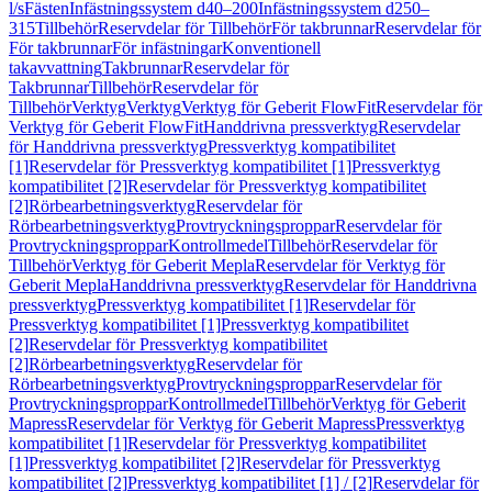
l/s
Fästen
Infästningssystem d40–200
Infästningssystem d250–
315
Tillbehör
Reservdelar för Tillbehör
För takbrunnar
Reservdelar för
För takbrunnar
För infästningar
Konventionell
takavvattning
Takbrunnar
Reservdelar för
Takbrunnar
Tillbehör
Reservdelar för
Tillbehör
Verktyg
Verktyg
Verktyg för Geberit FlowFit
Reservdelar för
Verktyg för Geberit FlowFit
Handdrivna pressverktyg
Reservdelar
för Handdrivna pressverktyg
Pressverktyg kompatibilitet
[1]
Reservdelar för Pressverktyg kompatibilitet [1]
Pressverktyg
kompatibilitet [2]
Reservdelar för Pressverktyg kompatibilitet
[2]
Rörbearbetningsverktyg
Reservdelar för
Rörbearbetningsverktyg
Provtryckningsproppar
Reservdelar för
Provtryckningsproppar
Kontrollmedel
Tillbehör
Reservdelar för
Tillbehör
Verktyg för Geberit Mepla
Reservdelar för Verktyg för
Geberit Mepla
Handdrivna pressverktyg
Reservdelar för Handdrivna
pressverktyg
Pressverktyg kompatibilitet [1]
Reservdelar för
Pressverktyg kompatibilitet [1]
Pressverktyg kompatibilitet
[2]
Reservdelar för Pressverktyg kompatibilitet
[2]
Rörbearbetningsverktyg
Reservdelar för
Rörbearbetningsverktyg
Provtryckningsproppar
Reservdelar för
Provtryckningsproppar
Kontrollmedel
Tillbehör
Verktyg för Geberit
Mapress
Reservdelar för Verktyg för Geberit Mapress
Pressverktyg
kompatibilitet [1]
Reservdelar för Pressverktyg kompatibilitet
[1]
Pressverktyg kompatibilitet [2]
Reservdelar för Pressverktyg
kompatibilitet [2]
Pressverktyg kompatibilitet [1] / [2]
Reservdelar för