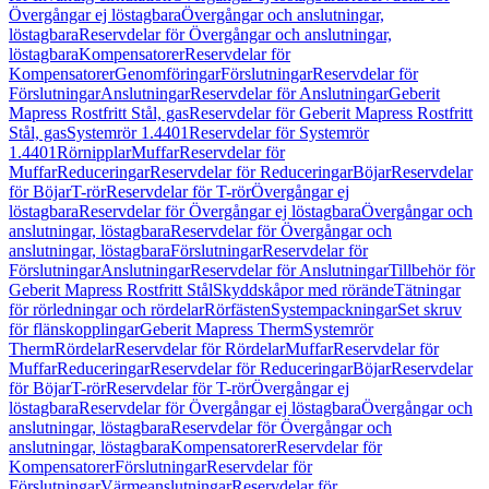
Övergångar ej löstagbara
Övergångar och anslutningar,
löstagbara
Reservdelar för Övergångar och anslutningar,
löstagbara
Kompensatorer
Reservdelar för
Kompensatorer
Genomföringar
Förslutningar
Reservdelar för
Förslutningar
Anslutningar
Reservdelar för Anslutningar
Geberit
Mapress Rostfritt Stål, gas
Reservdelar för Geberit Mapress Rostfritt
Stål, gas
Systemrör 1.4401
Reservdelar för Systemrör
1.4401
Rörnipplar
Muffar
Reservdelar för
Muffar
Reduceringar
Reservdelar för Reduceringar
Böjar
Reservdelar
för Böjar
T-rör
Reservdelar för T-rör
Övergångar ej
löstagbara
Reservdelar för Övergångar ej löstagbara
Övergångar och
anslutningar, löstagbara
Reservdelar för Övergångar och
anslutningar, löstagbara
Förslutningar
Reservdelar för
Förslutningar
Anslutningar
Reservdelar för Anslutningar
Tillbehör för
Geberit Mapress Rostfritt Stål
Skyddskåpor med rörände
Tätningar
för rörledningar och rördelar
Rörfästen
Systempackningar
Set skruv
för flänskopplingar
Geberit Mapress Therm
Systemrör
Therm
Rördelar
Reservdelar för Rördelar
Muffar
Reservdelar för
Muffar
Reduceringar
Reservdelar för Reduceringar
Böjar
Reservdelar
för Böjar
T-rör
Reservdelar för T-rör
Övergångar ej
löstagbara
Reservdelar för Övergångar ej löstagbara
Övergångar och
anslutningar, löstagbara
Reservdelar för Övergångar och
anslutningar, löstagbara
Kompensatorer
Reservdelar för
Kompensatorer
Förslutningar
Reservdelar för
Förslutningar
Värmeanslutningar
Reservdelar för