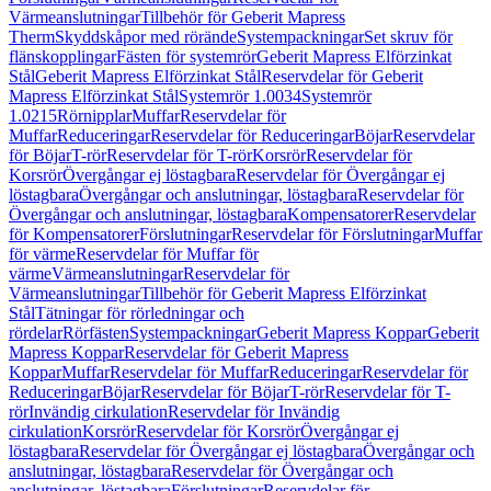
Värmeanslutningar
Tillbehör för Geberit Mapress
Therm
Skyddskåpor med rörände
Systempackningar
Set skruv för
flänskopplingar
Fästen för systemrör
Geberit Mapress Elförzinkat
Stål
Geberit Mapress Elförzinkat Stål
Reservdelar för Geberit
Mapress Elförzinkat Stål
Systemrör 1.0034
Systemrör
1.0215
Rörnipplar
Muffar
Reservdelar för
Muffar
Reduceringar
Reservdelar för Reduceringar
Böjar
Reservdelar
för Böjar
T-rör
Reservdelar för T-rör
Korsrör
Reservdelar för
Korsrör
Övergångar ej löstagbara
Reservdelar för Övergångar ej
löstagbara
Övergångar och anslutningar, löstagbara
Reservdelar för
Övergångar och anslutningar, löstagbara
Kompensatorer
Reservdelar
för Kompensatorer
Förslutningar
Reservdelar för Förslutningar
Muffar
för värme
Reservdelar för Muffar för
värme
Värmeanslutningar
Reservdelar för
Värmeanslutningar
Tillbehör för Geberit Mapress Elförzinkat
Stål
Tätningar för rörledningar och
rördelar
Rörfästen
Systempackningar
Geberit Mapress Koppar
Geberit
Mapress Koppar
Reservdelar för Geberit Mapress
Koppar
Muffar
Reservdelar för Muffar
Reduceringar
Reservdelar för
Reduceringar
Böjar
Reservdelar för Böjar
T-rör
Reservdelar för T-
rör
Invändig cirkulation
Reservdelar för Invändig
cirkulation
Korsrör
Reservdelar för Korsrör
Övergångar ej
löstagbara
Reservdelar för Övergångar ej löstagbara
Övergångar och
anslutningar, löstagbara
Reservdelar för Övergångar och
anslutningar, löstagbara
Förslutningar
Reservdelar för