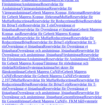
Förslutningar
Anslutningar
Reservdelar för
Anslutningar
Värmeanslutningar
Reservdelar för
Värmeanslutningar
Geberit Mapress Koppar, förkromat
Reservdelar
för Geberit Mapress Koppar, förkromat
Muffar
Reservdelar för
Muffar
Reduceringar
Reservdelar för Reduceringar
Böjar
Reservdelar
för Böjar
T-rör
Reservdelar för T-rör
Övergångar ej
löstagbara
Reservdelar för Övergångar ej löstagbara
Geberit Mapress
Koppar, gas
Reservdelar för Geberit Mapress Koppar,
gas
Muffar
Reservdelar för Muffar
Reduceringar
Reservdelar för
Reduceringar
Böjar
Reservdelar för Böjar
T-rör
Reservdelar för T-
rör
Övergångar ej löstagbara
Reservdelar för Övergångar ej
löstagbara
Övergångar och anslutningar, löstagbara
Reservdelar för
Övergångar och anslutningar, löstagbara
Förslutningar
Reservdelar
för Förslutningar
Anslutningar
Reservdelar för Anslutningar
Tillbehör
för Geberit Mapress Koppar
Tätningar för rörledningar och
rördelar
Rörfästen
Systempackningar
Set skruv för
flänskopplingar
Geberit Mapress CuNiFe
Geberit Mapress
CuNiFe
Reservdelar för Geberit Mapress CuNiFe
Systemrör
2.1972
Muffar
Reservdelar för Muffar
Reduceringar
Reservdelar för
Reduceringar
Böjar
Reservdelar för Böjar
T-rör
Reservdelar för T-
rör
Övergångar ej löstagbara
Reservdelar för Övergångar ej
löstagbara
Övergångar och anslutningar, löstagbara
Reservdelar för
Övergångar och anslutningar, löstagbara
Genomföringar
Reservdelar
för Genomföringar
Geberit Mapress CuNiFe, FKM blå
Systemrör