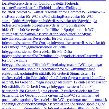
toaletter
Reservdelar för Comfort toaletter
Förhöjda
toaletter
Reservdelar för Förhöjda toaletter
Förlängda
toaletter
Comfort WC-sitsar
Reservdelar för Comfort WC-sitsar
WC-
sits
Reservdelar för WC-sits
WC-sittring
Reservdelar för WC-
sittring
Bidéer
Vägghängda bidéer
Reservdelar för Vägghängda
bidéer
Golvstående bidéer
Reservdelar för Golvstående
bidéer
Tillbehör
Reservdelar för Tillbehör
Spolplattor och WC-
styrningar
Spolplattor
Reservdelar för Spolplattor
För Sigma
inbyggnadscisterner
Reservdelar för För Sigma
inbyggnadscisterner
För Omega inbyggnadscisterner
Reservdelar för
För Omega inbyggnadscisterner
För Delta
inbyggnadscisterner
Reservdelar för För Delta
inbyggnadscisterner
För Twinline inbyggnadscisterner
Reservdelar
för För Twinline
inbyggnadscisterner
Tillbehör
Förbrukningsmaterial
WC-styrningar
med elektronisk spolning
Reservdelar för WC-styrningar med
elektronisk spolning
För nätdrift, för Geberit Sigma cistern 12
cm
Reservdelar för För nätdrift, för Geberit Sigma cistern 12 cm
För
nätdrift, för Geberit Omega inbyggnadscistern 12 cm
Reservdelar för
För nätdrift, för Geberit Omega inbyggnadscistern 12 cm
För
batteridrift, för Geberit Sigma cistern 12 cm
Reservdelar för För
batteridrift, för Geberit Sigma cistern 12 cm
WC-styrningar med
pneumatisk spolning
Reservdelar för WC-styrningar med pneumatisk
spolning
För dubbelspolning
Reservdelar för För dubbelspolning
För
enkelspolning
Reservdelar för För enkelspolning
Tillbehör för WC-