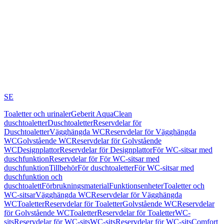
SE
Toaletter och urinaler
Geberit AquaClean
duschtoaletter
Duschtoaletter
Reservdelar för
Duschtoaletter
Vägghängda WC
Reservdelar för Vägghängda
WC
Golvstående WC
Reservdelar för Golvstående
WC
Designplattor
Reservdelar för Designplattor
För WC-sitsar med
duschfunktion
Reservdelar för För WC-sitsar med
duschfunktion
Tillbehör
För duschtoaletter
För WC-sitsar med
duschfunktion och
duschtoalett
Förbrukningsmaterial
Funktionsenheter
Toaletter och
WC-sitsar
Vägghängda WC
Reservdelar för Vägghängda
WC
Toaletter
Reservdelar för Toaletter
Golvstående WC
Reservdelar
för Golvstående WC
Toaletter
Reservdelar för Toaletter
WC-
sits
Reservdelar för WC-sits
WC-sits
Reservdelar för WC-sits
Comfort