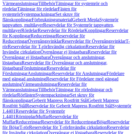
Värmeanslutningar
Tillbehör
Tätningar för systemrör och
rördelar
Tätningar för rördelar
Fästen för
systemrör
Systempackningar
Set skruv för
flänskopplingar
Förbrukningsmaterial
Geberit Mepla
Systemrör
tappvatten, multilayer
Reservdelar för Systemrör tappvatten,
multilayer
Rördelar
Reservdelar för Rördelar
Kopplingar
Reservdelar
för Kopplingar
Reduceringar
Reservdelar för
Reduceringar
Övergångsvinklar
Reservdelar för Övergångsvinklar
T-
rör
Reservdelar för T-rör
Invändig cirkulation
Reservdelar för
Invändig cirkulation
Övergångar ej löstagbara
Reservdelar för
Övergångar ej löstagbara
Övergångar och anslutningar,
löstagbara
Reservdelar för Övergångar och anslutningar,
löstagbara
Förslutningar
Reservdelar för
Förslutningar
Anslutningar
Reservdelar för Anslutningar
Fördelare
med gängad anslutning
Reservdelar för Fördelare med gängad
anslutning
Värmeanslutningar
Reservdelar för
Värmeanslutningar
Tillbehör
Tätningar för rörledningar och
rördelar
Rörfästen
Systempackningar
Set skruv för
flänskopplingar
Geberit Mapress Rostfritt Stål
Geberit Mapress
Rostfritt Stål
Reservdelar för Geberit Mapress Rostfritt Stål
Systemrör
1.4401
Reservdelar för Systemrör
1.4401
Rörnipplar
Muffar
Reservdelar för
Muffar
Reduceringar
Reservdelar för Reduceringar
Böjar
Reservdelar
för Böjar
T-rör
Reservdelar för T-rör
Invändig cirkulation
Reservdelar
för Invändig cirkulation
Övergångar ej löstagbara
Reservdelar för