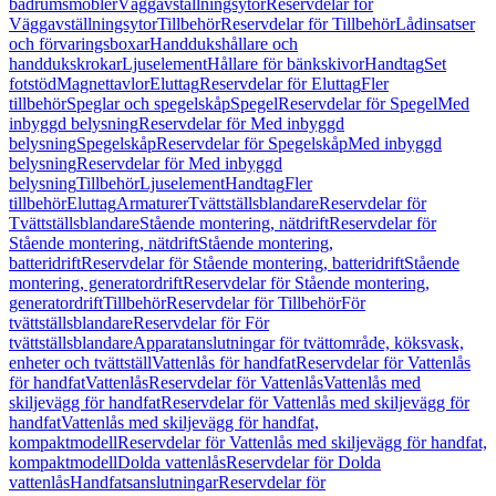
badrumsmöbler
Väggavställningsytor
Reservdelar för
Väggavställningsytor
Tillbehör
Reservdelar för Tillbehör
Lådinsatser
och förvaringsboxar
Handdukshållare och
handdukskrokar
Ljuselement
Hållare för bänkskivor
Handtag
Set
fotstöd
Magnettavlor
Eluttag
Reservdelar för Eluttag
Fler
tillbehör
Speglar och spegelskåp
Spegel
Reservdelar för Spegel
Med
inbyggd belysning
Reservdelar för Med inbyggd
belysning
Spegelskåp
Reservdelar för Spegelskåp
Med inbyggd
belysning
Reservdelar för Med inbyggd
belysning
Tillbehör
Ljuselement
Handtag
Fler
tillbehör
Eluttag
Armaturer
Tvättställsblandare
Reservdelar för
Tvättställsblandare
Stående montering, nätdrift
Reservdelar för
Stående montering, nätdrift
Stående montering,
batteridrift
Reservdelar för Stående montering, batteridrift
Stående
montering, generatordrift
Reservdelar för Stående montering,
generatordrift
Tillbehör
Reservdelar för Tillbehör
För
tvättställsblandare
Reservdelar för För
tvättställsblandare
Apparatanslutningar för tvättområde, köksvask,
enheter och tvättställ
Vattenlås för handfat
Reservdelar för Vattenlås
för handfat
Vattenlås
Reservdelar för Vattenlås
Vattenlås med
skiljevägg för handfat
Reservdelar för Vattenlås med skiljevägg för
handfat
Vattenlås med skiljevägg för handfat,
kompaktmodell
Reservdelar för Vattenlås med skiljevägg för handfat,
kompaktmodell
Dolda vattenlås
Reservdelar för Dolda
vattenlås
Handfatsanslutningar
Reservdelar för