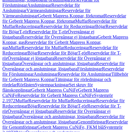
Förslutningar
Anslutningar
Reservdelar för
Anslutningar
Värmeanslutningar
Reservdelar för
Värmeanslutningar
Geberit Mapress Koppar, förkromat
Reservdelar
för Geberit Mapress Koppar, förkromat
Muffar
Reservdelar för
Muffar
Reduceringar
Reservdelar för Reduceringar
Böjar
Reservdelar
för Böjar
T-rör
Reservdelar för T-rör
Övergångar ej
löstagbara
Reservdelar för Övergångar ej löstagbara
Geberit Mapress
Koppar, gas
Reservdelar för Geberit Mapress Koppar,
gas
Muffar
Reservdelar för Muffar
Reduceringar
Reservdelar för
Reduceringar
Böjar
Reservdelar för Böjar
T-rör
Reservdelar för T-
rör
Övergångar ej löstagbara
Reservdelar för Övergångar ej
löstagbara
Övergångar och anslutningar, löstagbara
Reservdelar för
Övergångar och anslutningar, löstagbara
Förslutningar
Reservdelar
för Förslutningar
Anslutningar
Reservdelar för Anslutningar
Tillbehör
för Geberit Mapress Koppar
Tätningar för rörledningar och
rördelar
Rörfästen
Systempackningar
Set skruv för
flänskopplingar
Geberit Mapress CuNiFe
Geberit Mapress
CuNiFe
Reservdelar för Geberit Mapress CuNiFe
Systemrör
2.1972
Muffar
Reservdelar för Muffar
Reduceringar
Reservdelar för
Reduceringar
Böjar
Reservdelar för Böjar
T-rör
Reservdelar för T-
rör
Övergångar ej löstagbara
Reservdelar för Övergångar ej
löstagbara
Övergångar och anslutningar, löstagbara
Reservdelar för
Övergångar och anslutningar, löstagbara
Genomföringar
Reservdelar
för Genomföringar
Geberit Mapress CuNiFe, FKM blå
Systemrör