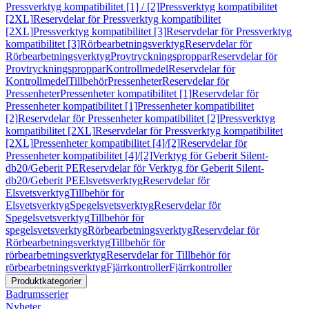
Pressverktyg kompatibilitet [1] / [2]
Pressverktyg kompatibilitet
[2XL]
Reservdelar för Pressverktyg kompatibilitet
[2XL]
Pressverktyg kompatibilitet [3]
Reservdelar för Pressverktyg
kompatibilitet [3]
Rörbearbetningsverktyg
Reservdelar för
Rörbearbetningsverktyg
Provtryckningsproppar
Reservdelar för
Provtryckningsproppar
Kontrollmedel
Reservdelar för
Kontrollmedel
Tillbehör
Pressenheter
Reservdelar för
Pressenheter
Pressenheter kompatibilitet [1]
Reservdelar för
Pressenheter kompatibilitet [1]
Pressenheter kompatibilitet
[2]
Reservdelar för Pressenheter kompatibilitet [2]
Pressverktyg
kompatibilitet [2XL]
Reservdelar för Pressverktyg kompatibilitet
[2XL]
Pressenheter kompatibilitet [4]/[2]
Reservdelar för
Pressenheter kompatibilitet [4]/[2]
Verktyg för Geberit Silent-
db20/Geberit PE
Reservdelar för Verktyg för Geberit Silent-
db20/Geberit PE
Elsvetsverktyg
Reservdelar för
Elsvetsverktyg
Tillbehör för
Elsvetsverktyg
Spegelsvetsverktyg
Reservdelar för
Spegelsvetsverktyg
Tillbehör för
spegelsvetsverktyg
Rörbearbetningsverktyg
Reservdelar för
Rörbearbetningsverktyg
Tillbehör för
rörbearbetningsverktyg
Reservdelar för Tillbehör för
rörbearbetningsverktyg
Fjärrkontroller
Fjärrkontroller
Produktkategorier
Badrumsserier
Nyheter