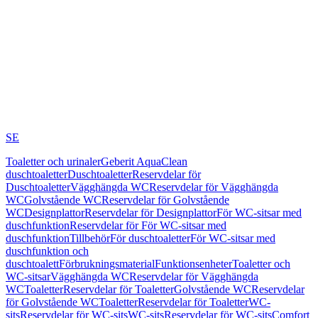
SE
Toaletter och urinaler
Geberit AquaClean
duschtoaletter
Duschtoaletter
Reservdelar för
Duschtoaletter
Vägghängda WC
Reservdelar för Vägghängda
WC
Golvstående WC
Reservdelar för Golvstående
WC
Designplattor
Reservdelar för Designplattor
För WC-sitsar med
duschfunktion
Reservdelar för För WC-sitsar med
duschfunktion
Tillbehör
För duschtoaletter
För WC-sitsar med
duschfunktion och
duschtoalett
Förbrukningsmaterial
Funktionsenheter
Toaletter och
WC-sitsar
Vägghängda WC
Reservdelar för Vägghängda
WC
Toaletter
Reservdelar för Toaletter
Golvstående WC
Reservdelar
för Golvstående WC
Toaletter
Reservdelar för Toaletter
WC-
sits
Reservdelar för WC-sits
WC-sits
Reservdelar för WC-sits
Comfort