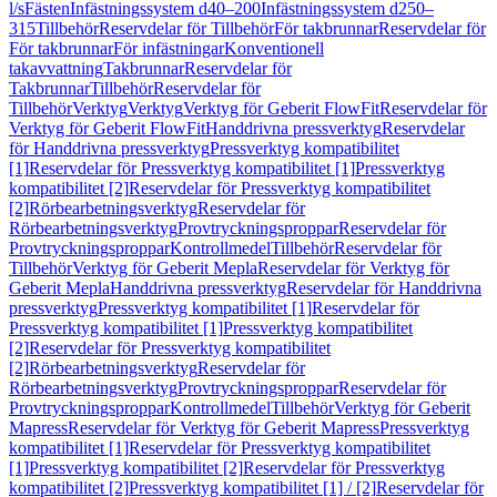
l/s
Fästen
Infästningssystem d40–200
Infästningssystem d250–
315
Tillbehör
Reservdelar för Tillbehör
För takbrunnar
Reservdelar för
För takbrunnar
För infästningar
Konventionell
takavvattning
Takbrunnar
Reservdelar för
Takbrunnar
Tillbehör
Reservdelar för
Tillbehör
Verktyg
Verktyg
Verktyg för Geberit FlowFit
Reservdelar för
Verktyg för Geberit FlowFit
Handdrivna pressverktyg
Reservdelar
för Handdrivna pressverktyg
Pressverktyg kompatibilitet
[1]
Reservdelar för Pressverktyg kompatibilitet [1]
Pressverktyg
kompatibilitet [2]
Reservdelar för Pressverktyg kompatibilitet
[2]
Rörbearbetningsverktyg
Reservdelar för
Rörbearbetningsverktyg
Provtryckningsproppar
Reservdelar för
Provtryckningsproppar
Kontrollmedel
Tillbehör
Reservdelar för
Tillbehör
Verktyg för Geberit Mepla
Reservdelar för Verktyg för
Geberit Mepla
Handdrivna pressverktyg
Reservdelar för Handdrivna
pressverktyg
Pressverktyg kompatibilitet [1]
Reservdelar för
Pressverktyg kompatibilitet [1]
Pressverktyg kompatibilitet
[2]
Reservdelar för Pressverktyg kompatibilitet
[2]
Rörbearbetningsverktyg
Reservdelar för
Rörbearbetningsverktyg
Provtryckningsproppar
Reservdelar för
Provtryckningsproppar
Kontrollmedel
Tillbehör
Verktyg för Geberit
Mapress
Reservdelar för Verktyg för Geberit Mapress
Pressverktyg
kompatibilitet [1]
Reservdelar för Pressverktyg kompatibilitet
[1]
Pressverktyg kompatibilitet [2]
Reservdelar för Pressverktyg
kompatibilitet [2]
Pressverktyg kompatibilitet [1] / [2]
Reservdelar för