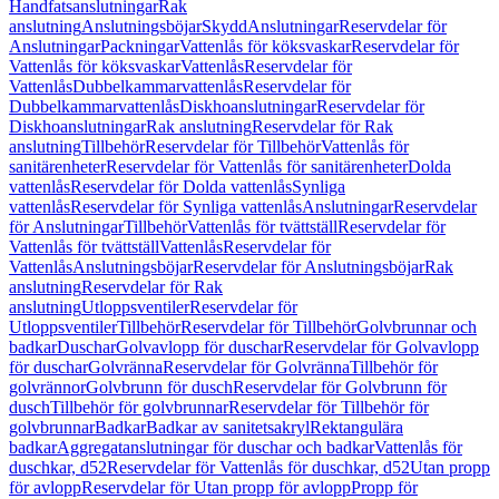
Handfatsanslutningar
Rak
anslutning
Anslutningsböjar
Skydd
Anslutningar
Reservdelar för
Anslutningar
Packningar
Vattenlås för köksvaskar
Reservdelar för
Vattenlås för köksvaskar
Vattenlås
Reservdelar för
Vattenlås
Dubbelkammarvattenlås
Reservdelar för
Dubbelkammarvattenlås
Diskhoanslutningar
Reservdelar för
Diskhoanslutningar
Rak anslutning
Reservdelar för Rak
anslutning
Tillbehör
Reservdelar för Tillbehör
Vattenlås för
sanitärenheter
Reservdelar för Vattenlås för sanitärenheter
Dolda
vattenlås
Reservdelar för Dolda vattenlås
Synliga
vattenlås
Reservdelar för Synliga vattenlås
Anslutningar
Reservdelar
för Anslutningar
Tillbehör
Vattenlås för tvättställ
Reservdelar för
Vattenlås för tvättställ
Vattenlås
Reservdelar för
Vattenlås
Anslutningsböjar
Reservdelar för Anslutningsböjar
Rak
anslutning
Reservdelar för Rak
anslutning
Utloppsventiler
Reservdelar för
Utloppsventiler
Tillbehör
Reservdelar för Tillbehör
Golvbrunnar och
badkar
Duschar
Golvavlopp för duschar
Reservdelar för Golvavlopp
för duschar
Golvränna
Reservdelar för Golvränna
Tillbehör för
golvrännor
Golvbrunn för dusch
Reservdelar för Golvbrunn för
dusch
Tillbehör för golvbrunnar
Reservdelar för Tillbehör för
golvbrunnar
Badkar
Badkar av sanitetsakryl
Rektangulära
badkar
Aggregatanslutningar för duschar och badkar
Vattenlås för
duschkar, d52
Reservdelar för Vattenlås för duschkar, d52
Utan propp
för avlopp
Reservdelar för Utan propp för avlopp
Propp för