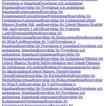
Övergångar ej löstagbara
Övergångar och anslutningar,
löstagbara
Reservdelar för Övergångar och anslutningar,
löstagbara
Kompensatorer
Reservdelar för
Kompensatorer
Genomföringar
Förslutningar
Reservdelar för
Förslutningar
Anslutningar
Reservdelar för Anslutningar
Geberit
Mapress Rostfritt Stål, gas
Reservdelar för Geberit Mapress Rostfritt
Stål, gas
Systemrör 1.4401
Reservdelar för Systemrör
1.4401
Rörnipplar
Muffar
Reservdelar för
Muffar
Reduceringar
Reservdelar för Reduceringar
Böjar
Reservdelar
för Böjar
T-rör
Reservdelar för T-rör
Övergångar ej
löstagbara
Reservdelar för Övergångar ej löstagbara
Övergångar och
anslutningar, löstagbara
Reservdelar för Övergångar och
anslutningar, löstagbara
Förslutningar
Reservdelar för
Förslutningar
Anslutningar
Reservdelar för Anslutningar
Tillbehör för
Geberit Mapress Rostfritt Stål
Skyddskåpor med rörände
Tätningar
för rörledningar och rördelar
Rörfästen
Systempackningar
Set skruv
för flänskopplingar
Geberit Mapress Therm
Systemrör
Therm
Rördelar
Reservdelar för Rördelar
Muffar
Reservdelar för
Muffar
Reduceringar
Reservdelar för Reduceringar
Böjar
Reservdelar
för Böjar
T-rör
Reservdelar för T-rör
Övergångar ej
löstagbara
Reservdelar för Övergångar ej löstagbara
Övergångar och
anslutningar, löstagbara
Reservdelar för Övergångar och
anslutningar, löstagbara
Kompensatorer
Reservdelar för
Kompensatorer
Förslutningar
Reservdelar för
Förslutningar
Värmeanslutningar
Reservdelar för