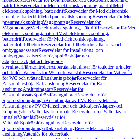
nätdrift
Reservdelar för Med elektronisk spolning, nätdrift
Med
elektronisk spolning, batteridrift
Reservdelar för Med elektronisk
spolning, batteridrift
Med pneumatisk spolning
Reservdelar för Med
pneumatisk spolning
Väggmontage
Reservdelar för
Väggmontage
Med elektronisk spolning, nätdrift
Reservdelar för Med
elektronisk spolning, nätdrift
Med elektronisk spolning,
batteridrift
Reservdelar för Med elektronisk spolning,
batteridrift
Tillbehör
Reservdelar för Tillbehör
Installations- och
ombyggnadssatser
Reservdelar för Installations- och
ombyggnadssatser
Spolrör, spolrörsböjar och
adaptrar
Täckplattor
Integrerade
styrningar
Fjärrkontroller
Apparatanslutningar för toaletter, urinaler
och bidéer
Vattenlås för WC och tvättställ
Reservdelar för Vattenlås
för WC och tvättställ
Anslutningsböjar
Reservdelar för
Anslutningsböjar
Rak anslutning
Reservdelar för Rak
anslutning
Anslutningssats
Reservdelar för
Anslutningssats
Spolrörsförlängningar
Reservdelar för
Spolrörsförlängningar
Anslutningar av PVC
Reservdelar för
Anslutningar av PVC
Manschetter och täckkåpor
Adapter- och
kopplingsdelar
Vattenlås för urinaler
Reservdelar för Vattenlås för
urinaler
Vattenlås
Reservdelar för
Vattenlås
Spolrörsförlängningar
Reservdelar för
Spolrörsförlängningar
Rak anslutning
Reservdelar för Rak
anslutning
Vattenlås för bidéer
Rak