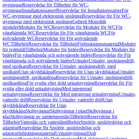
styrningar
Reservdelar för Tillbehör för WC-
styrningar
Installationssatser
Reservdelar för Installationssatser
För
WC-styrningar med elektronisk spolning
Reservdelar för För WC-
styrningar med elektronisk spolning
Geberit Monolith
moduler
Moduler för WC
Reservdelar för Moduler för WC
För
vägghängda WC
Reservdelar för För vägghängda WC
För
golvstående WC
Reservdelar för För golvstående
WC
Tillbehör
Reservdelar för Tillbehör
Förbrukningsmaterial
Moduler
för tvättställ
Tillbehör
Moduler för bidéer
Reservdelar för Moduler för
bidéer
För vägghängda och golvstående bidéer
Reservdelar för För
vägghängda och golvstående bidéer
Urinaler
Urinaler, spolningsdrift,
med spolkant
Reservdelar för Urinaler, spolningsdrift, med
spolkant
Utan skyddskåpa
Reservdelar för Utan skyddskåpa
Urinaler,
spolningsdrift, spolkantlösa
Reservdelar för Urinaler, spolningsdrift,
spolkantlösa
För synlig eller dold urinalstyrning
Reservdelar för För
synlig eller dold urinalstyrning
Med integrerad
urinalstyrning
Reservdelar för Med integrerad urinalstyrning
Urinaler,
vattenfri drift
Reservdelar för Urinaler, vattenfri drift
Utan
skyddskåpa
Reservdelar för Utan
skyddskåpa
Skiljeväggar
Skiljeväggar i plast
Skiljeväggar i
glas
Skiljeväggar av sanitetsporslin
Tillbehör
Reservdelar för
Tillbehör
Vattenlås och vattenlåstillbehör
Spolrör, spolrörsböjar och
adaptrar
Reservdelar för Spolrör, spolrörsböjar och
adaptrar
Infästningsmaterial
Urinalstyrningar
Dolt
montage
Reservdelar för Dolt montage
Med elektronisk spolning,