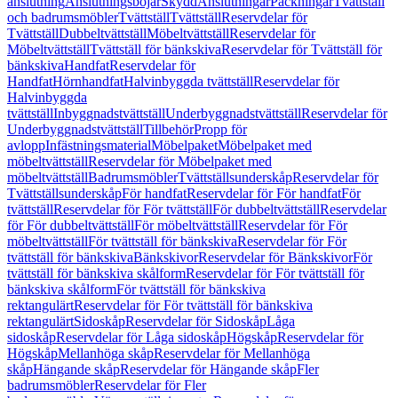
anslutning
Anslutningsböjar
Skydd
Anslutningar
Packningar
Tvättställ
och badrumsmöbler
Tvättställ
Tvättställ
Reservdelar för
Tvättställ
Dubbeltvättställ
Möbeltvättställ
Reservdelar för
Möbeltvättställ
Tvättställ för bänkskiva
Reservdelar för Tvättställ för
bänkskiva
Handfat
Reservdelar för
Handfat
Hörnhandfat
Halvinbyggda tvättställ
Reservdelar för
Halvinbyggda
tvättställ
Inbyggnadstvättställ
Underbyggnadstvättställ
Reservdelar för
Underbyggnadstvättställ
Tillbehör
Propp för
avlopp
Infästningsmaterial
Möbelpaket
Möbelpaket med
möbeltvättställ
Reservdelar för Möbelpaket med
möbeltvättställ
Badrumsmöbler
Tvättställsunderskåp
Reservdelar för
Tvättställsunderskåp
För handfat
Reservdelar för För handfat
För
tvättställ
Reservdelar för För tvättställ
För dubbeltvättställ
Reservdelar
för För dubbeltvättställ
För möbeltvättställ
Reservdelar för För
möbeltvättställ
För tvättställ för bänkskiva
Reservdelar för För
tvättställ för bänkskiva
Bänkskivor
Reservdelar för Bänkskivor
För
tvättställ för bänkskiva skålform
Reservdelar för För tvättställ för
bänkskiva skålform
För tvättställ för bänkskiva
rektangulärt
Reservdelar för För tvättställ för bänkskiva
rektangulärt
Sidoskåp
Reservdelar för Sidoskåp
Låga
sidoskåp
Reservdelar för Låga sidoskåp
Högskåp
Reservdelar för
Högskåp
Mellanhöga skåp
Reservdelar för Mellanhöga
skåp
Hängande skåp
Reservdelar för Hängande skåp
Fler
badrumsmöbler
Reservdelar för Fler