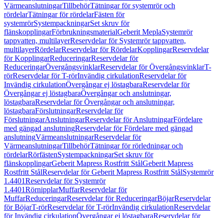
Värmeanslutningar
Tillbehör
Tätningar för systemrör och
rördelar
Tätningar för rördelar
Fästen för
systemrör
Systempackningar
Set skruv för
flänskopplingar
Förbrukningsmaterial
Geberit Mepla
Systemrör
tappvatten, multilayer
Reservdelar för Systemrör tappvatten,
multilayer
Rördelar
Reservdelar för Rördelar
Kopplingar
Reservdelar
för Kopplingar
Reduceringar
Reservdelar för
Reduceringar
Övergångsvinklar
Reservdelar för Övergångsvinklar
T-
rör
Reservdelar för T-rör
Invändig cirkulation
Reservdelar för
Invändig cirkulation
Övergångar ej löstagbara
Reservdelar för
Övergångar ej löstagbara
Övergångar och anslutningar,
löstagbara
Reservdelar för Övergångar och anslutningar,
löstagbara
Förslutningar
Reservdelar för
Förslutningar
Anslutningar
Reservdelar för Anslutningar
Fördelare
med gängad anslutning
Reservdelar för Fördelare med gängad
anslutning
Värmeanslutningar
Reservdelar för
Värmeanslutningar
Tillbehör
Tätningar för rörledningar och
rördelar
Rörfästen
Systempackningar
Set skruv för
flänskopplingar
Geberit Mapress Rostfritt Stål
Geberit Mapress
Rostfritt Stål
Reservdelar för Geberit Mapress Rostfritt Stål
Systemrör
1.4401
Reservdelar för Systemrör
1.4401
Rörnipplar
Muffar
Reservdelar för
Muffar
Reduceringar
Reservdelar för Reduceringar
Böjar
Reservdelar
för Böjar
T-rör
Reservdelar för T-rör
Invändig cirkulation
Reservdelar
för Invändig cirkulation
Övergångar ej löstagbara
Reservdelar för