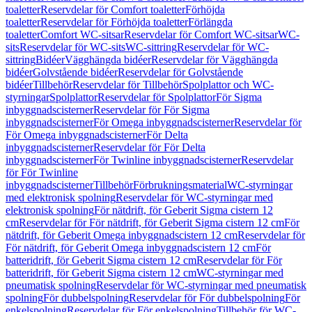
toaletter
Reservdelar för Comfort toaletter
Förhöjda
toaletter
Reservdelar för Förhöjda toaletter
Förlängda
toaletter
Comfort WC-sitsar
Reservdelar för Comfort WC-sitsar
WC-
sits
Reservdelar för WC-sits
WC-sittring
Reservdelar för WC-
sittring
Bidéer
Vägghängda bidéer
Reservdelar för Vägghängda
bidéer
Golvstående bidéer
Reservdelar för Golvstående
bidéer
Tillbehör
Reservdelar för Tillbehör
Spolplattor och WC-
styrningar
Spolplattor
Reservdelar för Spolplattor
För Sigma
inbyggnadscisterner
Reservdelar för För Sigma
inbyggnadscisterner
För Omega inbyggnadscisterner
Reservdelar för
För Omega inbyggnadscisterner
För Delta
inbyggnadscisterner
Reservdelar för För Delta
inbyggnadscisterner
För Twinline inbyggnadscisterner
Reservdelar
för För Twinline
inbyggnadscisterner
Tillbehör
Förbrukningsmaterial
WC-styrningar
med elektronisk spolning
Reservdelar för WC-styrningar med
elektronisk spolning
För nätdrift, för Geberit Sigma cistern 12
cm
Reservdelar för För nätdrift, för Geberit Sigma cistern 12 cm
För
nätdrift, för Geberit Omega inbyggnadscistern 12 cm
Reservdelar för
För nätdrift, för Geberit Omega inbyggnadscistern 12 cm
För
batteridrift, för Geberit Sigma cistern 12 cm
Reservdelar för För
batteridrift, för Geberit Sigma cistern 12 cm
WC-styrningar med
pneumatisk spolning
Reservdelar för WC-styrningar med pneumatisk
spolning
För dubbelspolning
Reservdelar för För dubbelspolning
För
enkelspolning
Reservdelar för För enkelspolning
Tillbehör för WC-