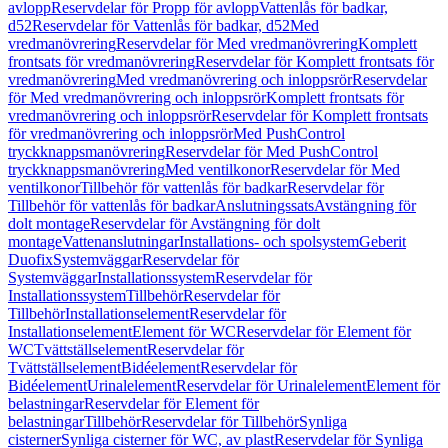
avlopp
Reservdelar för Propp för avlopp
Vattenlås för badkar,
d52
Reservdelar för Vattenlås för badkar, d52
Med
vredmanövrering
Reservdelar för Med vredmanövrering
Komplett
frontsats för vredmanövrering
Reservdelar för Komplett frontsats för
vredmanövrering
Med vredmanövrering och inloppsrör
Reservdelar
för Med vredmanövrering och inloppsrör
Komplett frontsats för
vredmanövrering och inloppsrör
Reservdelar för Komplett frontsats
för vredmanövrering och inloppsrör
Med PushControl
tryckknappsmanövrering
Reservdelar för Med PushControl
tryckknappsmanövrering
Med ventilkonor
Reservdelar för Med
ventilkonor
Tillbehör för vattenlås för badkar
Reservdelar för
Tillbehör för vattenlås för badkar
Anslutningssats
Avstängning för
dolt montage
Reservdelar för Avstängning för dolt
montage
Vattenanslutningar
Installations- och spolsystem
Geberit
Duofix
Systemväggar
Reservdelar för
Systemväggar
Installationssystem
Reservdelar för
Installationssystem
Tillbehör
Reservdelar för
Tillbehör
Installationselement
Reservdelar för
Installationselement
Element för WC
Reservdelar för Element för
WC
Tvättställselement
Reservdelar för
Tvättställselement
Bidéelement
Reservdelar för
Bidéelement
Urinalelement
Reservdelar för Urinalelement
Element för
belastningar
Reservdelar för Element för
belastningar
Tillbehör
Reservdelar för Tillbehör
Synliga
cisterner
Synliga cisterner för WC, av plast
Reservdelar för Synliga