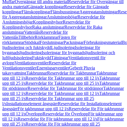
Muffar
Övergångar till andra material
Reservdelar för Övergångar till
andra material
Gängade kopplingar
Reservdelar för Gängade
kopplingar
Flänskopplingar
Flänsbussningar
Aggregatanslutningar
Rese
för Aggregatanslutningar
Anslutningsböjar
Reservdelar för
Anslutningsböjar
Kopplingshylsor
Reservdelar för
Kopplingshylsor
Raka anslutningar
Reservdelar för Raka
anslutningar
Vattenlås
Reservdelar för
Vattenlås
Tillbehör
Rörklammrar
Fästen för
rörklammrar
Stödskal
Förslutningar
Packningar
Förbrukningsmaterial
Br
ljudisolering och fuktskydd
Ljudisolering
Isoleringar för
byggnadsljudisolering
Isoleringar för byggnadsljudisolering och
luftljudsisolering
Fuktskydd
Tätningar
Ventilationsventil för
avlopp
Ventilationsventiler
Reservdelar för
Ventilationsventiler
Energisparventiler
Geberit Pluvia
takavvattning
Takbrunnar
Reservdelar för Takbrunnar
Takbrunnar
upp till 12 l/s
Reservdelar för Takbrunnar upp till 12 l/s
Takbrunnar
upp till 25 l/s
Reservdelar för Takbrunnar upp till 25 l/s
Takbrunnar
för stödrännor
Reservdelar för Takbrunnar för stödrännor
Takbrunnar
upp till 12 l/s
Reservdelar för Takbrunnar upp till 12 l/s
Takbrunnar
upp till 25 l/s
Reservdelar för Takbrunnar upp till 25
l/s
Installationselement ångspärr
Reservdelar för Installationselement
ångspärr
För takbrunnar upp till 12 l/s
Reservdelar för För takbrunnar
upp till 12 l/s
Överlopp
Reservdelar för Överlopp
För takbrunnar upp
till 12 l/s
Reservdelar för För takbrunnar upp till 12 l/s
För takbrunnar
upp till 25 l/s
Reservdelar för För takbrunnar upp till 25