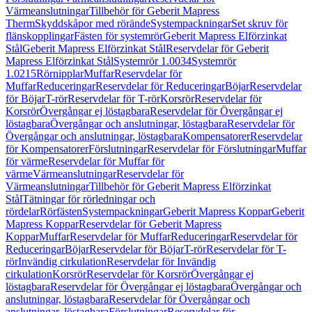
Värmeanslutningar
Tillbehör för Geberit Mapress
Therm
Skyddskåpor med rörände
Systempackningar
Set skruv för
flänskopplingar
Fästen för systemrör
Geberit Mapress Elförzinkat
Stål
Geberit Mapress Elförzinkat Stål
Reservdelar för Geberit
Mapress Elförzinkat Stål
Systemrör 1.0034
Systemrör
1.0215
Rörnipplar
Muffar
Reservdelar för
Muffar
Reduceringar
Reservdelar för Reduceringar
Böjar
Reservdelar
för Böjar
T-rör
Reservdelar för T-rör
Korsrör
Reservdelar för
Korsrör
Övergångar ej löstagbara
Reservdelar för Övergångar ej
löstagbara
Övergångar och anslutningar, löstagbara
Reservdelar för
Övergångar och anslutningar, löstagbara
Kompensatorer
Reservdelar
för Kompensatorer
Förslutningar
Reservdelar för Förslutningar
Muffar
för värme
Reservdelar för Muffar för
värme
Värmeanslutningar
Reservdelar för
Värmeanslutningar
Tillbehör för Geberit Mapress Elförzinkat
Stål
Tätningar för rörledningar och
rördelar
Rörfästen
Systempackningar
Geberit Mapress Koppar
Geberit
Mapress Koppar
Reservdelar för Geberit Mapress
Koppar
Muffar
Reservdelar för Muffar
Reduceringar
Reservdelar för
Reduceringar
Böjar
Reservdelar för Böjar
T-rör
Reservdelar för T-
rör
Invändig cirkulation
Reservdelar för Invändig
cirkulation
Korsrör
Reservdelar för Korsrör
Övergångar ej
löstagbara
Reservdelar för Övergångar ej löstagbara
Övergångar och
anslutningar, löstagbara
Reservdelar för Övergångar och
anslutningar, löstagbara
Förslutningar
Reservdelar för