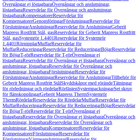
Övergångar ej löstagbara
Övergångar och anslutningar,
löstagbara
Reservdelar för Övergångar och anslutningar,
löstagbara
Kompensatorer
Reservdelar för
Kompensatorer
Genomföringar
Förslutningar
Reservdelar för
Förslutningar
Anslutningar
Reservdelar för Anslutningar
Geberit
Mapress Rostfritt Stål, gas
Reservdelar för Geberit Mapress Rostfritt
Stål, gas
Systemrör 1.4401
Reservdelar för Systemrör
1.4401
Rörnipplar
Muffar
Reservdelar för
Muffar
Reduceringar
Reservdelar för Reduceringar
Böjar
Reservdelar
för Böjar
T-rör
Reservdelar för T-rör
Övergångar ej
löstagbara
Reservdelar för Övergångar ej löstagbara
Övergångar och
anslutningar, löstagbara
Reservdelar för Övergångar och
anslutningar, löstagbara
Förslutningar
Reservdelar för
Förslutningar
Anslutningar
Reservdelar för Anslutningar
Tillbehör för
Geberit Mapress Rostfritt Stål
Skyddskåpor med rörände
Tätningar
för rörledningar och rördelar
Rörfästen
Systempackningar
Set skruv
för flänskopplingar
Geberit Mapress Therm
Systemrör
Therm
Rördelar
Reservdelar för Rördelar
Muffar
Reservdelar för
Muffar
Reduceringar
Reservdelar för Reduceringar
Böjar
Reservdelar
för Böjar
T-rör
Reservdelar för T-rör
Övergångar ej
löstagbara
Reservdelar för Övergångar ej löstagbara
Övergångar och
anslutningar, löstagbara
Reservdelar för Övergångar och
anslutningar, löstagbara
Kompensatorer
Reservdelar för
Kompensatorer
Förslutningar
Reservdelar för
Förslutningar
Värmeanslutningar
Reservdelar för