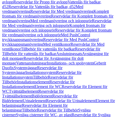
avlopp
Reservdelar för Propp för avlopp
Vattenlås för badkar,
d52
Reservdelar för Vattenlås för badkar, d52
Med
vredmanövrering
Reservdelar för Med vredmanövrering
Komplett
frontsats för vredmanövrering
Reservdelar för Komplett frontsats för
vredmanövrering
Med vredmanövrering och inloppsrör
Reservdelar
för Med vredmanövrering och inloppsrör
Komplett frontsats för
vredmanövrering och inloppsrör
Reservdelar för Komplett frontsats
för vredmanövrering och inloppsrör
Med PushControl
tryckknappsmanövrering
Reservdelar för Med PushControl
tryckknappsmanövrering
Med ventilkonor
Reservdelar för Med
ventilkonor
Tillbehör för vattenlås för badkar
Reservdelar för
Tillbehör för vattenlås för badkar
Anslutningssats
Avstängning för
dolt montage
Reservdelar för Avstängning för dolt
montage
Vattenanslutningar
Installations- och spolsystem
Geberit
Duofix
Systemväggar
Reservdelar för
Systemväggar
Installationssystem
Reservdelar för
Installationssystem
Tillbehör
Reservdelar för
Tillbehör
Installationselement
Reservdelar för
Installationselement
Element för WC
Reservdelar för Element för
WC
Tvättställselement
Reservdelar för
Tvättställselement
Bidéelement
Reservdelar för
Bidéelement
Urinalelement
Reservdelar för Urinalelement
Element för
belastningar
Reservdelar för Element för
belastningar
Tillbehör
Reservdelar för Tillbehör
Synliga
cisterner
Synliga cisterner för WC, av plast
Reservdelar för Synliga