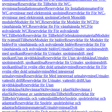
styrningar
Reservdelar för Tillbehör för WC-
styrningar
Installationssatser
Reservdelar för Installationssatser
För
WC-styrningar med elektronisk spolning
Reservdelar för För WC-
styrningar med elektronisk spolning
Geberit Monolith
moduler
Moduler för WC
Reservdelar för Moduler för WC
För
vägghängda WC
Reservdelar för För vägghängda WC
För
golvstående WC
Reservdelar för För golvstående
WC
Tillbehör
Reservdelar för Tillbehör
Förbrukningsmaterial
Moduler
för tvättställ
Tillbehör
Moduler för bidéer
Reservdelar för Moduler för
bidéer
För vägghängda och golvstående bidéer
Reservdelar för För
vägghängda och golvstående bidéer
Urinaler
Urinaler, spolningsdrift,
med spolkant
Reservdelar för Urinaler, spolningsdrift, med
spolkant
Utan skyddskåpa
Reservdelar för Utan skyddskåpa
Urinaler,
spolningsdrift, spolkantlösa
Reservdelar för Urinaler, spolningsdrift,
spolkantlösa
För synlig eller dold urinalstyrning
Reservdelar för För
synlig eller dold urinalstyrning
Med integrerad
urinalstyrning
Reservdelar för Med integrerad urinalstyrning
Urinaler,
vattenfri drift
Reservdelar för Urinaler, vattenfri drift
Utan
skyddskåpa
Reservdelar för Utan
skyddskåpa
Skiljeväggar
Skiljeväggar i plast
Skiljeväggar i
glas
Skiljeväggar av sanitetsporslin
Tillbehör
Reservdelar för
Tillbehör
Vattenlås och vattenlåstillbehör
Spolrör, spolrörsböjar och
adaptrar
Reservdelar för Spolrör, spolrörsböjar och
adaptrar
Infästningsmaterial
Urinalstyrningar
Dolt
montage
Reservdelar för Dolt montage
Med elektronisk spolning,