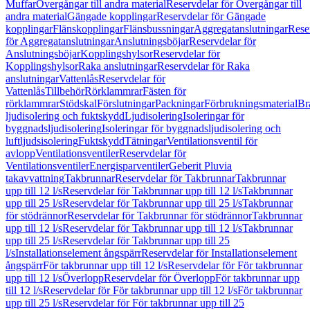
Muffar
Övergångar till andra material
Reservdelar för Övergångar till
andra material
Gängade kopplingar
Reservdelar för Gängade
kopplingar
Flänskopplingar
Flänsbussningar
Aggregatanslutningar
Rese
för Aggregatanslutningar
Anslutningsböjar
Reservdelar för
Anslutningsböjar
Kopplingshylsor
Reservdelar för
Kopplingshylsor
Raka anslutningar
Reservdelar för Raka
anslutningar
Vattenlås
Reservdelar för
Vattenlås
Tillbehör
Rörklammrar
Fästen för
rörklammrar
Stödskal
Förslutningar
Packningar
Förbrukningsmaterial
Br
ljudisolering och fuktskydd
Ljudisolering
Isoleringar för
byggnadsljudisolering
Isoleringar för byggnadsljudisolering och
luftljudsisolering
Fuktskydd
Tätningar
Ventilationsventil för
avlopp
Ventilationsventiler
Reservdelar för
Ventilationsventiler
Energisparventiler
Geberit Pluvia
takavvattning
Takbrunnar
Reservdelar för Takbrunnar
Takbrunnar
upp till 12 l/s
Reservdelar för Takbrunnar upp till 12 l/s
Takbrunnar
upp till 25 l/s
Reservdelar för Takbrunnar upp till 25 l/s
Takbrunnar
för stödrännor
Reservdelar för Takbrunnar för stödrännor
Takbrunnar
upp till 12 l/s
Reservdelar för Takbrunnar upp till 12 l/s
Takbrunnar
upp till 25 l/s
Reservdelar för Takbrunnar upp till 25
l/s
Installationselement ångspärr
Reservdelar för Installationselement
ångspärr
För takbrunnar upp till 12 l/s
Reservdelar för För takbrunnar
upp till 12 l/s
Överlopp
Reservdelar för Överlopp
För takbrunnar upp
till 12 l/s
Reservdelar för För takbrunnar upp till 12 l/s
För takbrunnar
upp till 25 l/s
Reservdelar för För takbrunnar upp till 25