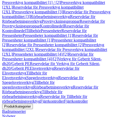
Pressverktyg kompatibilitet [1] / [2]
Pressverktyg kompatibilitet
[2XL]
Reservdelar för Pressverktyg kompatibilitet
[2XL]
Pressverktyg kompatibilitet [3]
Reservdelar för Pressverktyg
kompatibilitet [3]
Rörbearbetningsverktyg
Reservdelar för
Rörbearbetningsverktyg
Provtryckningsproppar
Reservdelar för
Provtryckningsproppar
Kontrollmedel
Reservdelar för
Kontrollmedel
Tillbehör
Pressenheter
Reservdelar för
Pressenheter
Pressenheter kompatibilitet [1]
Reservdelar för
Pressenheter kompatibilitet [1]
Pressenheter kompatibilitet
[2]
Reservdelar för Pressenheter kompatibilitet [2]
Pressverktyg
kompatibilitet [2XL]
Reservdelar för Pressverktyg kompatibilitet
[2XL]
Pressenheter kompatibilitet [4]/[2]
Reservdelar för
Pressenheter kompatibilitet [4]/[2]
Verktyg för Geberit Silent-
db20/Geberit PE
Reservdelar för Verktyg för Geberit Silent-
db20/Geberit PE
Elsvetsverktyg
Reservdelar för
Elsvetsverktyg
Tillbehör för
Elsvetsverktyg
Spegelsvetsverktyg
Reservdelar för
Spegelsvetsverktyg
Tillbehör för
spegelsvetsverktyg
Rörbearbetningsverktyg
Reservdelar för
Rörbearbetningsverktyg
Tillbehör för
rörbearbetningsverktyg
Reservdelar för Tillbehör för
rörbearbetningsverktyg
Fjärrkontroller
Fjärrkontroller
Produktkategorier
Badrumsserier
Nyheter