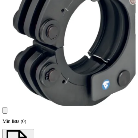
Min lista
(
0
)