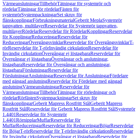
Värmeanslutningar
Tillbehör
Tätningar för systemrör och
rördelar
Tätningar för rördelar
Fästen för
systemrör
Systempackningar
Set skruv för
flänskopplingar
Förbrukningsmaterial
Geberit Mepla
Systemrör
tappvatten, multilayer
Reservdelar för Systemrör tappvatten,
multilayer
Rördelar
Reservdelar för Rördelar
Kopplingar
Reservdelar
för Kopplingar
Reduceringar
Reservdelar för
Reduceringar
Övergångsvinklar
Reservdelar för Övergångsvinklar
T-
rör
Reservdelar för T-rör
Invändig cirkulation
Reservdelar för
Invändig cirkulation
Övergångar ej löstagbara
Reservdelar för
Övergångar ej löstagbara
Övergångar och anslutningar,
löstagbara
Reservdelar för Övergångar och anslutningar,
löstagbara
Förslutningar
Reservdelar för
Förslutningar
Anslutningar
Reservdelar för Anslutningar
Fördelare
med gängad anslutning
Reservdelar för Fördelare med gängad
anslutning
Värmeanslutningar
Reservdelar för
Värmeanslutningar
Tillbehör
Tätningar för rörledningar och
rördelar
Rörfästen
Systempackningar
Set skruv för
flänskopplingar
Geberit Mapress Rostfritt Stål
Geberit Mapress
Rostfritt Stål
Reservdelar för Geberit Mapress Rostfritt Stål
Systemrör
1.4401
Reservdelar för Systemrör
1.4401
Rörnipplar
Muffar
Reservdelar för
Muffar
Reduceringar
Reservdelar för Reduceringar
Böjar
Reservdelar
för Böjar
T-rör
Reservdelar för T-rör
Invändig cirkulation
Reservdelar
för Invändig cirkulation
Övergångar ej löstagbara
Reservdelar för