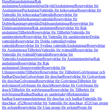
Handfatsanslutningar
Rak
anslutning
Anslutningsböjar
Skydd
Anslutningar
Reservdelar för
Anslutningar
Packningar
Vattenlås för köksvaskar
Reservdelar för
Vattenlås för köksvaskar
Vattenlås
Reservdelar för
Vattenlås
Dubbelkammarvattenlås
Reservdelar för
Dubbelkammarvattenlås
Diskhoanslutningar
Reservdelar för
Diskhoanslutningar
Rak anslutning
Reservdelar för Rak
anslutning
Tillbehör
Reservdelar för Tillbehör
Vattenlås för
sanitärenheter
Reservdelar för Vattenlås för sanitärenheter
Dolda
vattenlås
Reservdelar för Dolda vattenlås
Synliga
vattenlås
Reservdelar för Synliga vattenlås
Anslutningar
Reservdelar
för Anslutningar
Tillbehör
Vattenlås för tvättställ
Reservdelar för
Vattenlås för tvättställ
Vattenlås
Reservdelar för
Vattenlås
Anslutningsböjar
Reservdelar för Anslutningsböjar
Rak
anslutning
Reservdelar för Rak
anslutning
Utloppsventiler
Reservdelar för
Utloppsventiler
Tillbehör
Reservdelar för Tillbehör
Golvbrunnar och
badkar
Duschar
Golvavlopp för duschar
Reservdelar för Golvavlopp
för duschar
Golvränna
Reservdelar för Golvränna
Tillbehör för
golvrännor
Golvbrunn för dusch
Reservdelar för Golvbrunn för
dusch
Tillbehör för golvbrunnar
Reservdelar för Tillbehör för
golvbrunnar
Badkar
Badkar av sanitetsakryl
Rektangulära
badkar
Aggregatanslutningar för duschar och badkar
Vattenlås för
duschkar, d52
Reservdelar för Vattenlås för duschkar, d52
Utan propp
för avlopp
Reservdelar för Utan propp för avlopp
Propp för