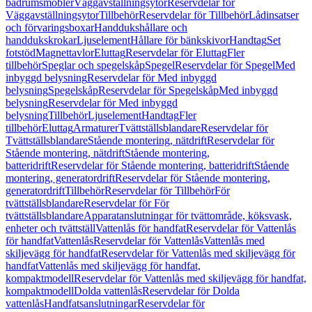
badrumsmöbler
Väggavställningsytor
Reservdelar för
Väggavställningsytor
Tillbehör
Reservdelar för Tillbehör
Lådinsatser
och förvaringsboxar
Handdukshållare och
handdukskrokar
Ljuselement
Hållare för bänkskivor
Handtag
Set
fotstöd
Magnettavlor
Eluttag
Reservdelar för Eluttag
Fler
tillbehör
Speglar och spegelskåp
Spegel
Reservdelar för Spegel
Med
inbyggd belysning
Reservdelar för Med inbyggd
belysning
Spegelskåp
Reservdelar för Spegelskåp
Med inbyggd
belysning
Reservdelar för Med inbyggd
belysning
Tillbehör
Ljuselement
Handtag
Fler
tillbehör
Eluttag
Armaturer
Tvättställsblandare
Reservdelar för
Tvättställsblandare
Stående montering, nätdrift
Reservdelar för
Stående montering, nätdrift
Stående montering,
batteridrift
Reservdelar för Stående montering, batteridrift
Stående
montering, generatordrift
Reservdelar för Stående montering,
generatordrift
Tillbehör
Reservdelar för Tillbehör
För
tvättställsblandare
Reservdelar för För
tvättställsblandare
Apparatanslutningar för tvättområde, köksvask,
enheter och tvättställ
Vattenlås för handfat
Reservdelar för Vattenlås
för handfat
Vattenlås
Reservdelar för Vattenlås
Vattenlås med
skiljevägg för handfat
Reservdelar för Vattenlås med skiljevägg för
handfat
Vattenlås med skiljevägg för handfat,
kompaktmodell
Reservdelar för Vattenlås med skiljevägg för handfat,
kompaktmodell
Dolda vattenlås
Reservdelar för Dolda
vattenlås
Handfatsanslutningar
Reservdelar för