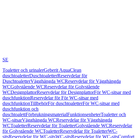
SE
Toaletter och urinaler
Geberit AquaClean
duschtoaletter
Duschtoaletter
Reservdelar för
Duschtoaletter
Vägghängda WC
Reservdelar för Vägghängda
WC
Golvstående WC
Reservdelar för Golvstående
WC
Designplattor
Reservdelar för Designplattor
För WC-sitsar med
duschfunktion
Reservdelar för För WC-sitsar med
duschfunktion
Tillbehör
För duschtoaletter
För WC-sitsar med
duschfunktion och
duschtoalett
Förbrukningsmaterial
Funktionsenheter
Toaletter och
WC-sitsar
Vägghängda WC
Reservdelar för Vägghängda
WC
Toaletter
Reservdelar för Toaletter
Golvstående WC
Reservdelar
för Golvstående WC
Toaletter
Reservdelar för Toaletter
WC-
sits
Reservdelar för WC-sits
WC-sits
Reservdelar för WC-sits
Comfort