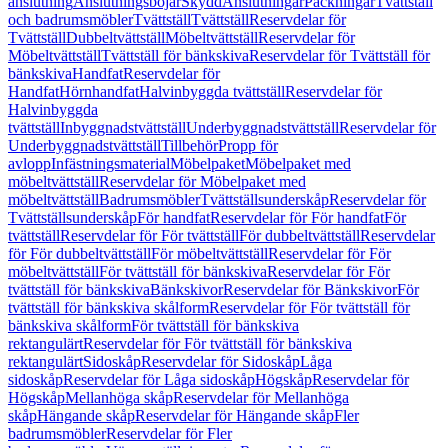
anslutning
Anslutningsböjar
Skydd
Anslutningar
Packningar
Tvättställ
och badrumsmöbler
Tvättställ
Tvättställ
Reservdelar för
Tvättställ
Dubbeltvättställ
Möbeltvättställ
Reservdelar för
Möbeltvättställ
Tvättställ för bänkskiva
Reservdelar för Tvättställ för
bänkskiva
Handfat
Reservdelar för
Handfat
Hörnhandfat
Halvinbyggda tvättställ
Reservdelar för
Halvinbyggda
tvättställ
Inbyggnadstvättställ
Underbyggnadstvättställ
Reservdelar för
Underbyggnadstvättställ
Tillbehör
Propp för
avlopp
Infästningsmaterial
Möbelpaket
Möbelpaket med
möbeltvättställ
Reservdelar för Möbelpaket med
möbeltvättställ
Badrumsmöbler
Tvättställsunderskåp
Reservdelar för
Tvättställsunderskåp
För handfat
Reservdelar för För handfat
För
tvättställ
Reservdelar för För tvättställ
För dubbeltvättställ
Reservdelar
för För dubbeltvättställ
För möbeltvättställ
Reservdelar för För
möbeltvättställ
För tvättställ för bänkskiva
Reservdelar för För
tvättställ för bänkskiva
Bänkskivor
Reservdelar för Bänkskivor
För
tvättställ för bänkskiva skålform
Reservdelar för För tvättställ för
bänkskiva skålform
För tvättställ för bänkskiva
rektangulärt
Reservdelar för För tvättställ för bänkskiva
rektangulärt
Sidoskåp
Reservdelar för Sidoskåp
Låga
sidoskåp
Reservdelar för Låga sidoskåp
Högskåp
Reservdelar för
Högskåp
Mellanhöga skåp
Reservdelar för Mellanhöga
skåp
Hängande skåp
Reservdelar för Hängande skåp
Fler
badrumsmöbler
Reservdelar för Fler