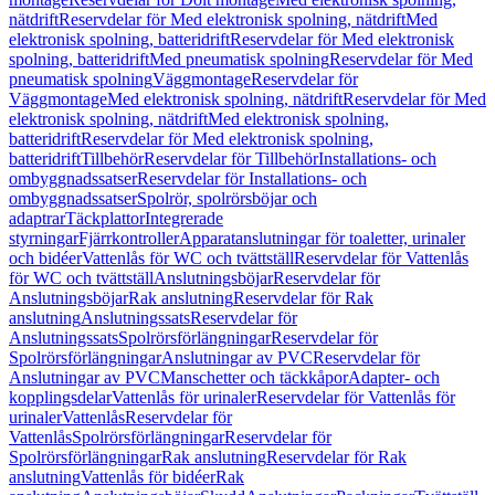
nätdrift
Reservdelar för Med elektronisk spolning, nätdrift
Med
elektronisk spolning, batteridrift
Reservdelar för Med elektronisk
spolning, batteridrift
Med pneumatisk spolning
Reservdelar för Med
pneumatisk spolning
Väggmontage
Reservdelar för
Väggmontage
Med elektronisk spolning, nätdrift
Reservdelar för Med
elektronisk spolning, nätdrift
Med elektronisk spolning,
batteridrift
Reservdelar för Med elektronisk spolning,
batteridrift
Tillbehör
Reservdelar för Tillbehör
Installations- och
ombyggnadssatser
Reservdelar för Installations- och
ombyggnadssatser
Spolrör, spolrörsböjar och
adaptrar
Täckplattor
Integrerade
styrningar
Fjärrkontroller
Apparatanslutningar för toaletter, urinaler
och bidéer
Vattenlås för WC och tvättställ
Reservdelar för Vattenlås
för WC och tvättställ
Anslutningsböjar
Reservdelar för
Anslutningsböjar
Rak anslutning
Reservdelar för Rak
anslutning
Anslutningssats
Reservdelar för
Anslutningssats
Spolrörsförlängningar
Reservdelar för
Spolrörsförlängningar
Anslutningar av PVC
Reservdelar för
Anslutningar av PVC
Manschetter och täckkåpor
Adapter- och
kopplingsdelar
Vattenlås för urinaler
Reservdelar för Vattenlås för
urinaler
Vattenlås
Reservdelar för
Vattenlås
Spolrörsförlängningar
Reservdelar för
Spolrörsförlängningar
Rak anslutning
Reservdelar för Rak
anslutning
Vattenlås för bidéer
Rak