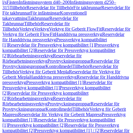
l/s
Fästen
Infästningssystem d40–200
Infästningssystem d250–
315
Tillbehör
Reservdelar för Tillbehör
För takbrunnar
Reservdelar för
För takbrunnar
För infästningar
Konventionell
takavvattning
Takbrunnar
Reservdelar för
Takbrunnar
Tillbehör
Reservdelar för
Tillbehör
Verktyg
Verktyg
Verktyg för Geberit FlowFit
Reservdelar för
Verktyg för Geberit FlowFit
Handdrivna pressverktyg
Reservdelar
för Handdrivna pressverktyg
Pressverktyg kompatibilitet
[1]
Reservdelar för Pressverktyg kompatibilitet [1]
Pressverktyg
kompatibilitet [2]
Reservdelar för Pressverktyg kompatibilitet
[2]
Rörbearbetningsverktyg
Reservdelar för
Rörbearbetningsverktyg
Provtryckningsproppar
Reservdelar för
Provtryckningsproppar
Kontrollmedel
Tillbehör
Reservdelar för
Tillbehör
Verktyg för Geberit Mepla
Reservdelar för Verktyg för
Geberit Mepla
Handdrivna pressverktyg
Reservdelar för Handdrivna
pressverktyg
Pressverktyg kompatibilitet [1]
Reservdelar för
Pressverktyg kompatibilitet [1]
Pressverktyg kompatibilitet
[2]
Reservdelar för Pressverktyg kompatibilitet
[2]
Rörbearbetningsverktyg
Reservdelar för
Rörbearbetningsverktyg
Provtryckningsproppar
Reservdelar för
Provtryckningsproppar
Kontrollmedel
Tillbehör
Verktyg för Geberit
Mapress
Reservdelar för Verktyg för Geberit Mapress
Pressverktyg
kompatibilitet [1]
Reservdelar för Pressverktyg kompatibilitet
[1]
Pressverktyg kompatibilitet [2]
Reservdelar för Pressverktyg
kompatibilitet [2]
Pressverktyg kompatibilitet [1] / [2]
Reservdelar för