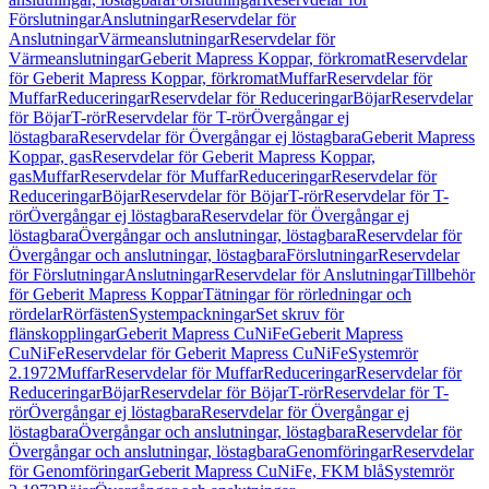
Förslutningar
Anslutningar
Reservdelar för
Anslutningar
Värmeanslutningar
Reservdelar för
Värmeanslutningar
Geberit Mapress Koppar, förkromat
Reservdelar
för Geberit Mapress Koppar, förkromat
Muffar
Reservdelar för
Muffar
Reduceringar
Reservdelar för Reduceringar
Böjar
Reservdelar
för Böjar
T-rör
Reservdelar för T-rör
Övergångar ej
löstagbara
Reservdelar för Övergångar ej löstagbara
Geberit Mapress
Koppar, gas
Reservdelar för Geberit Mapress Koppar,
gas
Muffar
Reservdelar för Muffar
Reduceringar
Reservdelar för
Reduceringar
Böjar
Reservdelar för Böjar
T-rör
Reservdelar för T-
rör
Övergångar ej löstagbara
Reservdelar för Övergångar ej
löstagbara
Övergångar och anslutningar, löstagbara
Reservdelar för
Övergångar och anslutningar, löstagbara
Förslutningar
Reservdelar
för Förslutningar
Anslutningar
Reservdelar för Anslutningar
Tillbehör
för Geberit Mapress Koppar
Tätningar för rörledningar och
rördelar
Rörfästen
Systempackningar
Set skruv för
flänskopplingar
Geberit Mapress CuNiFe
Geberit Mapress
CuNiFe
Reservdelar för Geberit Mapress CuNiFe
Systemrör
2.1972
Muffar
Reservdelar för Muffar
Reduceringar
Reservdelar för
Reduceringar
Böjar
Reservdelar för Böjar
T-rör
Reservdelar för T-
rör
Övergångar ej löstagbara
Reservdelar för Övergångar ej
löstagbara
Övergångar och anslutningar, löstagbara
Reservdelar för
Övergångar och anslutningar, löstagbara
Genomföringar
Reservdelar
för Genomföringar
Geberit Mapress CuNiFe, FKM blå
Systemrör