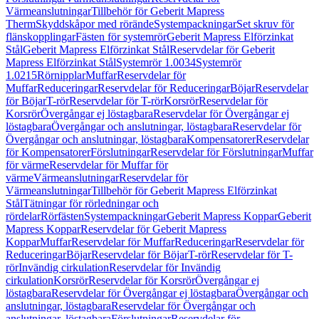
Värmeanslutningar
Tillbehör för Geberit Mapress
Therm
Skyddskåpor med rörände
Systempackningar
Set skruv för
flänskopplingar
Fästen för systemrör
Geberit Mapress Elförzinkat
Stål
Geberit Mapress Elförzinkat Stål
Reservdelar för Geberit
Mapress Elförzinkat Stål
Systemrör 1.0034
Systemrör
1.0215
Rörnipplar
Muffar
Reservdelar för
Muffar
Reduceringar
Reservdelar för Reduceringar
Böjar
Reservdelar
för Böjar
T-rör
Reservdelar för T-rör
Korsrör
Reservdelar för
Korsrör
Övergångar ej löstagbara
Reservdelar för Övergångar ej
löstagbara
Övergångar och anslutningar, löstagbara
Reservdelar för
Övergångar och anslutningar, löstagbara
Kompensatorer
Reservdelar
för Kompensatorer
Förslutningar
Reservdelar för Förslutningar
Muffar
för värme
Reservdelar för Muffar för
värme
Värmeanslutningar
Reservdelar för
Värmeanslutningar
Tillbehör för Geberit Mapress Elförzinkat
Stål
Tätningar för rörledningar och
rördelar
Rörfästen
Systempackningar
Geberit Mapress Koppar
Geberit
Mapress Koppar
Reservdelar för Geberit Mapress
Koppar
Muffar
Reservdelar för Muffar
Reduceringar
Reservdelar för
Reduceringar
Böjar
Reservdelar för Böjar
T-rör
Reservdelar för T-
rör
Invändig cirkulation
Reservdelar för Invändig
cirkulation
Korsrör
Reservdelar för Korsrör
Övergångar ej
löstagbara
Reservdelar för Övergångar ej löstagbara
Övergångar och
anslutningar, löstagbara
Reservdelar för Övergångar och
anslutningar, löstagbara
Förslutningar
Reservdelar för