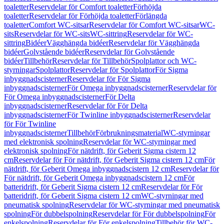
toaletter
Reservdelar för Comfort toaletter
Förhöjda
toaletter
Reservdelar för Förhöjda toaletter
Förlängda
toaletter
Comfort WC-sitsar
Reservdelar för Comfort WC-sitsar
WC-
sits
Reservdelar för WC-sits
WC-sittring
Reservdelar för WC-
sittring
Bidéer
Vägghängda bidéer
Reservdelar för Vägghängda
bidéer
Golvstående bidéer
Reservdelar för Golvstående
bidéer
Tillbehör
Reservdelar för Tillbehör
Spolplattor och WC-
styrningar
Spolplattor
Reservdelar för Spolplattor
För Sigma
inbyggnadscisterner
Reservdelar för För Sigma
inbyggnadscisterner
För Omega inbyggnadscisterner
Reservdelar för
För Omega inbyggnadscisterner
För Delta
inbyggnadscisterner
Reservdelar för För Delta
inbyggnadscisterner
För Twinline inbyggnadscisterner
Reservdelar
för För Twinline
inbyggnadscisterner
Tillbehör
Förbrukningsmaterial
WC-styrningar
med elektronisk spolning
Reservdelar för WC-styrningar med
elektronisk spolning
För nätdrift, för Geberit Sigma cistern 12
cm
Reservdelar för För nätdrift, för Geberit Sigma cistern 12 cm
För
nätdrift, för Geberit Omega inbyggnadscistern 12 cm
Reservdelar för
För nätdrift, för Geberit Omega inbyggnadscistern 12 cm
För
batteridrift, för Geberit Sigma cistern 12 cm
Reservdelar för För
batteridrift, för Geberit Sigma cistern 12 cm
WC-styrningar med
pneumatisk spolning
Reservdelar för WC-styrningar med pneumatisk
spolning
För dubbelspolning
Reservdelar för För dubbelspolning
För
enkelspolning
Reservdelar för För enkelspolning
Tillbehör för WC-