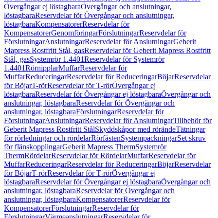
Övergångar ej löstagbara
Övergångar och anslutningar,
löstagbara
Reservdelar för Övergångar och anslutningar,
löstagbara
Kompensatorer
Reservdelar för
Kompensatorer
Genomföringar
Förslutningar
Reservdelar för
Förslutningar
Anslutningar
Reservdelar för Anslutningar
Geberit
Mapress Rostfritt Stål, gas
Reservdelar för Geberit Mapress Rostfritt
Stål, gas
Systemrör 1.4401
Reservdelar för Systemrör
1.4401
Rörnipplar
Muffar
Reservdelar för
Muffar
Reduceringar
Reservdelar för Reduceringar
Böjar
Reservdelar
för Böjar
T-rör
Reservdelar för T-rör
Övergångar ej
löstagbara
Reservdelar för Övergångar ej löstagbara
Övergångar och
anslutningar, löstagbara
Reservdelar för Övergångar och
anslutningar, löstagbara
Förslutningar
Reservdelar för
Förslutningar
Anslutningar
Reservdelar för Anslutningar
Tillbehör för
Geberit Mapress Rostfritt Stål
Skyddskåpor med rörände
Tätningar
för rörledningar och rördelar
Rörfästen
Systempackningar
Set skruv
för flänskopplingar
Geberit Mapress Therm
Systemrör
Therm
Rördelar
Reservdelar för Rördelar
Muffar
Reservdelar för
Muffar
Reduceringar
Reservdelar för Reduceringar
Böjar
Reservdelar
för Böjar
T-rör
Reservdelar för T-rör
Övergångar ej
löstagbara
Reservdelar för Övergångar ej löstagbara
Övergångar och
anslutningar, löstagbara
Reservdelar för Övergångar och
anslutningar, löstagbara
Kompensatorer
Reservdelar för
Kompensatorer
Förslutningar
Reservdelar för
Förslutningar
Värmeanslutningar
Reservdelar för