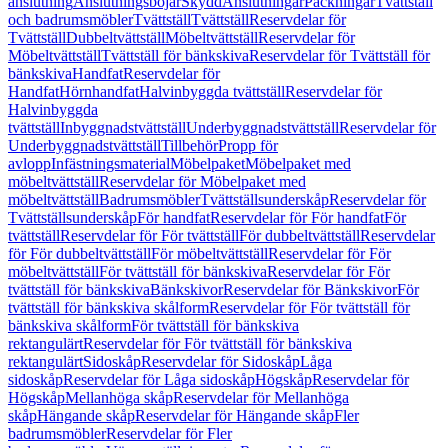
anslutning
Anslutningsböjar
Skydd
Anslutningar
Packningar
Tvättställ
och badrumsmöbler
Tvättställ
Tvättställ
Reservdelar för
Tvättställ
Dubbeltvättställ
Möbeltvättställ
Reservdelar för
Möbeltvättställ
Tvättställ för bänkskiva
Reservdelar för Tvättställ för
bänkskiva
Handfat
Reservdelar för
Handfat
Hörnhandfat
Halvinbyggda tvättställ
Reservdelar för
Halvinbyggda
tvättställ
Inbyggnadstvättställ
Underbyggnadstvättställ
Reservdelar för
Underbyggnadstvättställ
Tillbehör
Propp för
avlopp
Infästningsmaterial
Möbelpaket
Möbelpaket med
möbeltvättställ
Reservdelar för Möbelpaket med
möbeltvättställ
Badrumsmöbler
Tvättställsunderskåp
Reservdelar för
Tvättställsunderskåp
För handfat
Reservdelar för För handfat
För
tvättställ
Reservdelar för För tvättställ
För dubbeltvättställ
Reservdelar
för För dubbeltvättställ
För möbeltvättställ
Reservdelar för För
möbeltvättställ
För tvättställ för bänkskiva
Reservdelar för För
tvättställ för bänkskiva
Bänkskivor
Reservdelar för Bänkskivor
För
tvättställ för bänkskiva skålform
Reservdelar för För tvättställ för
bänkskiva skålform
För tvättställ för bänkskiva
rektangulärt
Reservdelar för För tvättställ för bänkskiva
rektangulärt
Sidoskåp
Reservdelar för Sidoskåp
Låga
sidoskåp
Reservdelar för Låga sidoskåp
Högskåp
Reservdelar för
Högskåp
Mellanhöga skåp
Reservdelar för Mellanhöga
skåp
Hängande skåp
Reservdelar för Hängande skåp
Fler
badrumsmöbler
Reservdelar för Fler