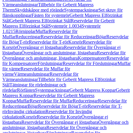
Värmeanslutningar
Tillbehör för Geberit Mapress
Therm
Skyddskåpor med rörände
Systempackningar
Set skruv för
flänskopplingar
Fästen för systemrör
Geberit Mapress Elförzinkat
Stål
Geberit Mapress Elförzinkat Stål
Reservdelar för Geberit
Mapress Elförzinkat Stål
Systemrör 1.0034
Systemrör
1.0215
Rörnipplar
Muffar
Reservdelar för
Muffar
Reduceringar
Reservdelar för Reduceringar
Böjar
Reservdelar
för Böjar
T-rör
Reservdelar för T-rör
Korsrör
Reservdelar för
Korsrör
Övergångar ej löstagbara
Reservdelar för Övergångar ej
löstagbara
Övergångar och anslutningar, löstagbara
Reservdelar för
Övergångar och anslutningar, löstagbara
Kompensatorer
Reservdelar
för Kompensatorer
Förslutningar
Reservdelar för Förslutningar
Muffar
för värme
Reservdelar för Muffar för
värme
Värmeanslutningar
Reservdelar för
Värmeanslutningar
Tillbehör för Geberit Mapress Elförzinkat
Stål
Tätningar för rörledningar och
rördelar
Rörfästen
Systempackningar
Geberit Mapress Koppar
Geberit
Mapress Koppar
Reservdelar för Geberit Mapress
Koppar
Muffar
Reservdelar för Muffar
Reduceringar
Reservdelar för
Reduceringar
Böjar
Reservdelar för Böjar
T-rör
Reservdelar för T-
rör
Invändig cirkulation
Reservdelar för Invändig
cirkulation
Korsrör
Reservdelar för Korsrör
Övergångar ej
löstagbara
Reservdelar för Övergångar ej löstagbara
Övergångar och
anslutningar, löstagbara
Reservdelar för Övergångar och
anslutningar, löstagbara
Förslutningar
Reservdelar för