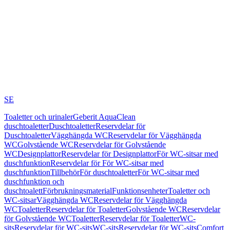
SE
Toaletter och urinaler
Geberit AquaClean
duschtoaletter
Duschtoaletter
Reservdelar för
Duschtoaletter
Vägghängda WC
Reservdelar för Vägghängda
WC
Golvstående WC
Reservdelar för Golvstående
WC
Designplattor
Reservdelar för Designplattor
För WC-sitsar med
duschfunktion
Reservdelar för För WC-sitsar med
duschfunktion
Tillbehör
För duschtoaletter
För WC-sitsar med
duschfunktion och
duschtoalett
Förbrukningsmaterial
Funktionsenheter
Toaletter och
WC-sitsar
Vägghängda WC
Reservdelar för Vägghängda
WC
Toaletter
Reservdelar för Toaletter
Golvstående WC
Reservdelar
för Golvstående WC
Toaletter
Reservdelar för Toaletter
WC-
sits
Reservdelar för WC-sits
WC-sits
Reservdelar för WC-sits
Comfort