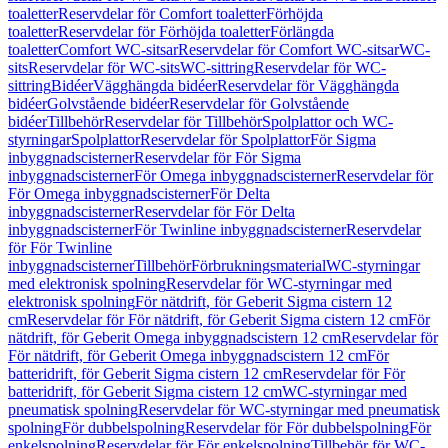
toaletter
Reservdelar för Comfort toaletter
Förhöjda
toaletter
Reservdelar för Förhöjda toaletter
Förlängda
toaletter
Comfort WC-sitsar
Reservdelar för Comfort WC-sitsar
WC-
sits
Reservdelar för WC-sits
WC-sittring
Reservdelar för WC-
sittring
Bidéer
Vägghängda bidéer
Reservdelar för Vägghängda
bidéer
Golvstående bidéer
Reservdelar för Golvstående
bidéer
Tillbehör
Reservdelar för Tillbehör
Spolplattor och WC-
styrningar
Spolplattor
Reservdelar för Spolplattor
För Sigma
inbyggnadscisterner
Reservdelar för För Sigma
inbyggnadscisterner
För Omega inbyggnadscisterner
Reservdelar för
För Omega inbyggnadscisterner
För Delta
inbyggnadscisterner
Reservdelar för För Delta
inbyggnadscisterner
För Twinline inbyggnadscisterner
Reservdelar
för För Twinline
inbyggnadscisterner
Tillbehör
Förbrukningsmaterial
WC-styrningar
med elektronisk spolning
Reservdelar för WC-styrningar med
elektronisk spolning
För nätdrift, för Geberit Sigma cistern 12
cm
Reservdelar för För nätdrift, för Geberit Sigma cistern 12 cm
För
nätdrift, för Geberit Omega inbyggnadscistern 12 cm
Reservdelar för
För nätdrift, för Geberit Omega inbyggnadscistern 12 cm
För
batteridrift, för Geberit Sigma cistern 12 cm
Reservdelar för För
batteridrift, för Geberit Sigma cistern 12 cm
WC-styrningar med
pneumatisk spolning
Reservdelar för WC-styrningar med pneumatisk
spolning
För dubbelspolning
Reservdelar för För dubbelspolning
För
enkelspolning
Reservdelar för För enkelspolning
Tillbehör för WC-