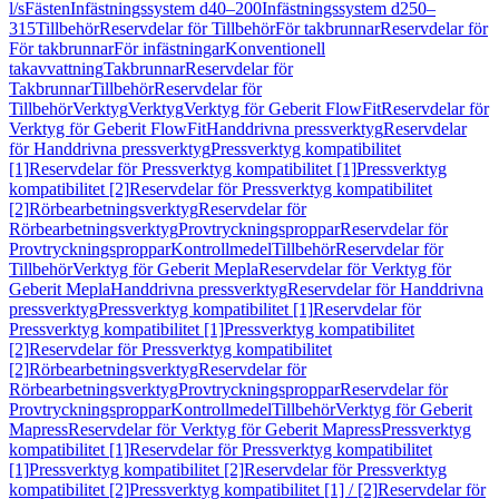
l/s
Fästen
Infästningssystem d40–200
Infästningssystem d250–
315
Tillbehör
Reservdelar för Tillbehör
För takbrunnar
Reservdelar för
För takbrunnar
För infästningar
Konventionell
takavvattning
Takbrunnar
Reservdelar för
Takbrunnar
Tillbehör
Reservdelar för
Tillbehör
Verktyg
Verktyg
Verktyg för Geberit FlowFit
Reservdelar för
Verktyg för Geberit FlowFit
Handdrivna pressverktyg
Reservdelar
för Handdrivna pressverktyg
Pressverktyg kompatibilitet
[1]
Reservdelar för Pressverktyg kompatibilitet [1]
Pressverktyg
kompatibilitet [2]
Reservdelar för Pressverktyg kompatibilitet
[2]
Rörbearbetningsverktyg
Reservdelar för
Rörbearbetningsverktyg
Provtryckningsproppar
Reservdelar för
Provtryckningsproppar
Kontrollmedel
Tillbehör
Reservdelar för
Tillbehör
Verktyg för Geberit Mepla
Reservdelar för Verktyg för
Geberit Mepla
Handdrivna pressverktyg
Reservdelar för Handdrivna
pressverktyg
Pressverktyg kompatibilitet [1]
Reservdelar för
Pressverktyg kompatibilitet [1]
Pressverktyg kompatibilitet
[2]
Reservdelar för Pressverktyg kompatibilitet
[2]
Rörbearbetningsverktyg
Reservdelar för
Rörbearbetningsverktyg
Provtryckningsproppar
Reservdelar för
Provtryckningsproppar
Kontrollmedel
Tillbehör
Verktyg för Geberit
Mapress
Reservdelar för Verktyg för Geberit Mapress
Pressverktyg
kompatibilitet [1]
Reservdelar för Pressverktyg kompatibilitet
[1]
Pressverktyg kompatibilitet [2]
Reservdelar för Pressverktyg
kompatibilitet [2]
Pressverktyg kompatibilitet [1] / [2]
Reservdelar för