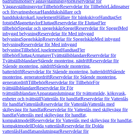
badrumsmöbler
Väggavställningsytor
Reservdelar för
Väggavställningsytor
Tillbehör
Reservdelar för Tillbehör
Lådinsatser
och förvaringsboxar
Handdukshållare och
handdukskrokar
Ljuselement
Hållare för bänkskivor
Handtag
Set
fotstöd
Magnettavlor
Eluttag
Reservdelar för Eluttag
Fler
tillbehör
Speglar och spegelskåp
Spegel
Reservdelar för Spegel
Med
inbyggd belysning
Reservdelar för Med inbyggd
belysning
Spegelskåp
Reservdelar för Spegelskåp
Med inbyggd
belysning
Reservdelar för Med inbyggd
belysning
Tillbehör
Ljuselement
Handtag
Fler
tillbehör
Eluttag
Armaturer
Tvättställsblandare
Reservdelar för
Tvättställsblandare
Stående montering, nätdrift
Reservdelar för
Stående montering, nätdrift
Stående montering,
batteridrift
Reservdelar för Stående montering, batteridrift
Stående
montering, generatordrift
Reservdelar för Stående montering,
generatordrift
Tillbehör
Reservdelar för Tillbehör
För
tvättställsblandare
Reservdelar för För
tvättställsblandare
Apparatanslutningar för tvättområde, köksvask,
enheter och tvättställ
Vattenlås för handfat
Reservdelar för Vattenlås
för handfat
Vattenlås
Reservdelar för Vattenlås
Vattenlås med
skiljevägg för handfat
Reservdelar för Vattenlås med skiljevägg för
handfat
Vattenlås med skiljevägg för handfat,
kompaktmodell
Reservdelar för Vattenlås med skiljevägg för handfat,
kompaktmodell
Dolda vattenlås
Reservdelar för Dolda
vattenlås
Handfatsanslutningar
Reservdelar för