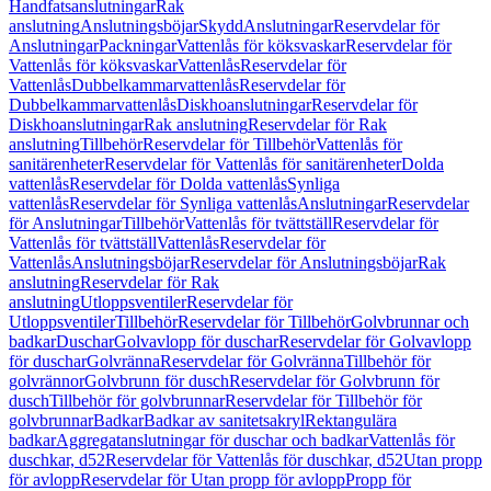
Handfatsanslutningar
Rak
anslutning
Anslutningsböjar
Skydd
Anslutningar
Reservdelar för
Anslutningar
Packningar
Vattenlås för köksvaskar
Reservdelar för
Vattenlås för köksvaskar
Vattenlås
Reservdelar för
Vattenlås
Dubbelkammarvattenlås
Reservdelar för
Dubbelkammarvattenlås
Diskhoanslutningar
Reservdelar för
Diskhoanslutningar
Rak anslutning
Reservdelar för Rak
anslutning
Tillbehör
Reservdelar för Tillbehör
Vattenlås för
sanitärenheter
Reservdelar för Vattenlås för sanitärenheter
Dolda
vattenlås
Reservdelar för Dolda vattenlås
Synliga
vattenlås
Reservdelar för Synliga vattenlås
Anslutningar
Reservdelar
för Anslutningar
Tillbehör
Vattenlås för tvättställ
Reservdelar för
Vattenlås för tvättställ
Vattenlås
Reservdelar för
Vattenlås
Anslutningsböjar
Reservdelar för Anslutningsböjar
Rak
anslutning
Reservdelar för Rak
anslutning
Utloppsventiler
Reservdelar för
Utloppsventiler
Tillbehör
Reservdelar för Tillbehör
Golvbrunnar och
badkar
Duschar
Golvavlopp för duschar
Reservdelar för Golvavlopp
för duschar
Golvränna
Reservdelar för Golvränna
Tillbehör för
golvrännor
Golvbrunn för dusch
Reservdelar för Golvbrunn för
dusch
Tillbehör för golvbrunnar
Reservdelar för Tillbehör för
golvbrunnar
Badkar
Badkar av sanitetsakryl
Rektangulära
badkar
Aggregatanslutningar för duschar och badkar
Vattenlås för
duschkar, d52
Reservdelar för Vattenlås för duschkar, d52
Utan propp
för avlopp
Reservdelar för Utan propp för avlopp
Propp för