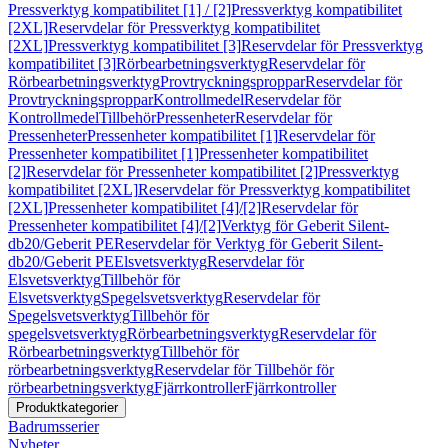
Pressverktyg kompatibilitet [1] / [2]
Pressverktyg kompatibilitet
[2XL]
Reservdelar för Pressverktyg kompatibilitet
[2XL]
Pressverktyg kompatibilitet [3]
Reservdelar för Pressverktyg
kompatibilitet [3]
Rörbearbetningsverktyg
Reservdelar för
Rörbearbetningsverktyg
Provtryckningsproppar
Reservdelar för
Provtryckningsproppar
Kontrollmedel
Reservdelar för
Kontrollmedel
Tillbehör
Pressenheter
Reservdelar för
Pressenheter
Pressenheter kompatibilitet [1]
Reservdelar för
Pressenheter kompatibilitet [1]
Pressenheter kompatibilitet
[2]
Reservdelar för Pressenheter kompatibilitet [2]
Pressverktyg
kompatibilitet [2XL]
Reservdelar för Pressverktyg kompatibilitet
[2XL]
Pressenheter kompatibilitet [4]/[2]
Reservdelar för
Pressenheter kompatibilitet [4]/[2]
Verktyg för Geberit Silent-
db20/Geberit PE
Reservdelar för Verktyg för Geberit Silent-
db20/Geberit PE
Elsvetsverktyg
Reservdelar för
Elsvetsverktyg
Tillbehör för
Elsvetsverktyg
Spegelsvetsverktyg
Reservdelar för
Spegelsvetsverktyg
Tillbehör för
spegelsvetsverktyg
Rörbearbetningsverktyg
Reservdelar för
Rörbearbetningsverktyg
Tillbehör för
rörbearbetningsverktyg
Reservdelar för Tillbehör för
rörbearbetningsverktyg
Fjärrkontroller
Fjärrkontroller
Produktkategorier
Badrumsserier
Nyheter