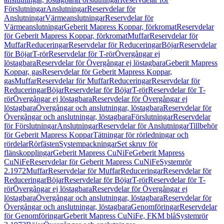
Förslutningar
Anslutningar
Reservdelar för
Anslutningar
Värmeanslutningar
Reservdelar för
Värmeanslutningar
Geberit Mapress Koppar, förkromat
Reservdelar
för Geberit Mapress Koppar, förkromat
Muffar
Reservdelar för
Muffar
Reduceringar
Reservdelar för Reduceringar
Böjar
Reservdelar
för Böjar
T-rör
Reservdelar för T-rör
Övergångar ej
löstagbara
Reservdelar för Övergångar ej löstagbara
Geberit Mapress
Koppar, gas
Reservdelar för Geberit Mapress Koppar,
gas
Muffar
Reservdelar för Muffar
Reduceringar
Reservdelar för
Reduceringar
Böjar
Reservdelar för Böjar
T-rör
Reservdelar för T-
rör
Övergångar ej löstagbara
Reservdelar för Övergångar ej
löstagbara
Övergångar och anslutningar, löstagbara
Reservdelar för
Övergångar och anslutningar, löstagbara
Förslutningar
Reservdelar
för Förslutningar
Anslutningar
Reservdelar för Anslutningar
Tillbehör
för Geberit Mapress Koppar
Tätningar för rörledningar och
rördelar
Rörfästen
Systempackningar
Set skruv för
flänskopplingar
Geberit Mapress CuNiFe
Geberit Mapress
CuNiFe
Reservdelar för Geberit Mapress CuNiFe
Systemrör
2.1972
Muffar
Reservdelar för Muffar
Reduceringar
Reservdelar för
Reduceringar
Böjar
Reservdelar för Böjar
T-rör
Reservdelar för T-
rör
Övergångar ej löstagbara
Reservdelar för Övergångar ej
löstagbara
Övergångar och anslutningar, löstagbara
Reservdelar för
Övergångar och anslutningar, löstagbara
Genomföringar
Reservdelar
för Genomföringar
Geberit Mapress CuNiFe, FKM blå
Systemrör