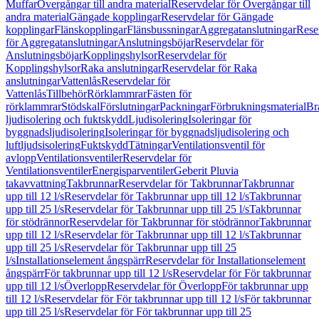
Muffar
Övergångar till andra material
Reservdelar för Övergångar till
andra material
Gängade kopplingar
Reservdelar för Gängade
kopplingar
Flänskopplingar
Flänsbussningar
Aggregatanslutningar
Rese
för Aggregatanslutningar
Anslutningsböjar
Reservdelar för
Anslutningsböjar
Kopplingshylsor
Reservdelar för
Kopplingshylsor
Raka anslutningar
Reservdelar för Raka
anslutningar
Vattenlås
Reservdelar för
Vattenlås
Tillbehör
Rörklammrar
Fästen för
rörklammrar
Stödskal
Förslutningar
Packningar
Förbrukningsmaterial
Br
ljudisolering och fuktskydd
Ljudisolering
Isoleringar för
byggnadsljudisolering
Isoleringar för byggnadsljudisolering och
luftljudsisolering
Fuktskydd
Tätningar
Ventilationsventil för
avlopp
Ventilationsventiler
Reservdelar för
Ventilationsventiler
Energisparventiler
Geberit Pluvia
takavvattning
Takbrunnar
Reservdelar för Takbrunnar
Takbrunnar
upp till 12 l/s
Reservdelar för Takbrunnar upp till 12 l/s
Takbrunnar
upp till 25 l/s
Reservdelar för Takbrunnar upp till 25 l/s
Takbrunnar
för stödrännor
Reservdelar för Takbrunnar för stödrännor
Takbrunnar
upp till 12 l/s
Reservdelar för Takbrunnar upp till 12 l/s
Takbrunnar
upp till 25 l/s
Reservdelar för Takbrunnar upp till 25
l/s
Installationselement ångspärr
Reservdelar för Installationselement
ångspärr
För takbrunnar upp till 12 l/s
Reservdelar för För takbrunnar
upp till 12 l/s
Överlopp
Reservdelar för Överlopp
För takbrunnar upp
till 12 l/s
Reservdelar för För takbrunnar upp till 12 l/s
För takbrunnar
upp till 25 l/s
Reservdelar för För takbrunnar upp till 25