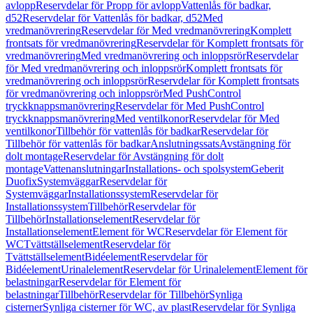
avlopp
Reservdelar för Propp för avlopp
Vattenlås för badkar,
d52
Reservdelar för Vattenlås för badkar, d52
Med
vredmanövrering
Reservdelar för Med vredmanövrering
Komplett
frontsats för vredmanövrering
Reservdelar för Komplett frontsats för
vredmanövrering
Med vredmanövrering och inloppsrör
Reservdelar
för Med vredmanövrering och inloppsrör
Komplett frontsats för
vredmanövrering och inloppsrör
Reservdelar för Komplett frontsats
för vredmanövrering och inloppsrör
Med PushControl
tryckknappsmanövrering
Reservdelar för Med PushControl
tryckknappsmanövrering
Med ventilkonor
Reservdelar för Med
ventilkonor
Tillbehör för vattenlås för badkar
Reservdelar för
Tillbehör för vattenlås för badkar
Anslutningssats
Avstängning för
dolt montage
Reservdelar för Avstängning för dolt
montage
Vattenanslutningar
Installations- och spolsystem
Geberit
Duofix
Systemväggar
Reservdelar för
Systemväggar
Installationssystem
Reservdelar för
Installationssystem
Tillbehör
Reservdelar för
Tillbehör
Installationselement
Reservdelar för
Installationselement
Element för WC
Reservdelar för Element för
WC
Tvättställselement
Reservdelar för
Tvättställselement
Bidéelement
Reservdelar för
Bidéelement
Urinalelement
Reservdelar för Urinalelement
Element för
belastningar
Reservdelar för Element för
belastningar
Tillbehör
Reservdelar för Tillbehör
Synliga
cisterner
Synliga cisterner för WC, av plast
Reservdelar för Synliga