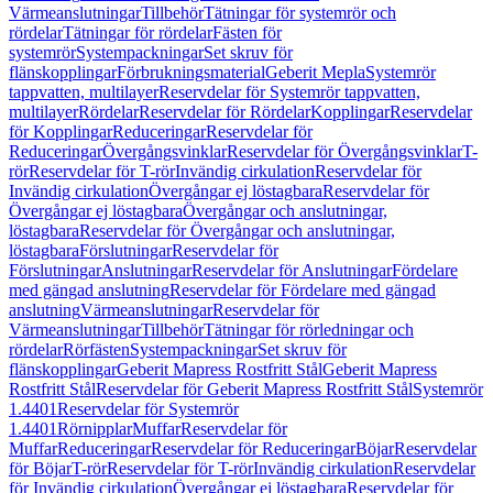
Värmeanslutningar
Tillbehör
Tätningar för systemrör och
rördelar
Tätningar för rördelar
Fästen för
systemrör
Systempackningar
Set skruv för
flänskopplingar
Förbrukningsmaterial
Geberit Mepla
Systemrör
tappvatten, multilayer
Reservdelar för Systemrör tappvatten,
multilayer
Rördelar
Reservdelar för Rördelar
Kopplingar
Reservdelar
för Kopplingar
Reduceringar
Reservdelar för
Reduceringar
Övergångsvinklar
Reservdelar för Övergångsvinklar
T-
rör
Reservdelar för T-rör
Invändig cirkulation
Reservdelar för
Invändig cirkulation
Övergångar ej löstagbara
Reservdelar för
Övergångar ej löstagbara
Övergångar och anslutningar,
löstagbara
Reservdelar för Övergångar och anslutningar,
löstagbara
Förslutningar
Reservdelar för
Förslutningar
Anslutningar
Reservdelar för Anslutningar
Fördelare
med gängad anslutning
Reservdelar för Fördelare med gängad
anslutning
Värmeanslutningar
Reservdelar för
Värmeanslutningar
Tillbehör
Tätningar för rörledningar och
rördelar
Rörfästen
Systempackningar
Set skruv för
flänskopplingar
Geberit Mapress Rostfritt Stål
Geberit Mapress
Rostfritt Stål
Reservdelar för Geberit Mapress Rostfritt Stål
Systemrör
1.4401
Reservdelar för Systemrör
1.4401
Rörnipplar
Muffar
Reservdelar för
Muffar
Reduceringar
Reservdelar för Reduceringar
Böjar
Reservdelar
för Böjar
T-rör
Reservdelar för T-rör
Invändig cirkulation
Reservdelar
för Invändig cirkulation
Övergångar ej löstagbara
Reservdelar för