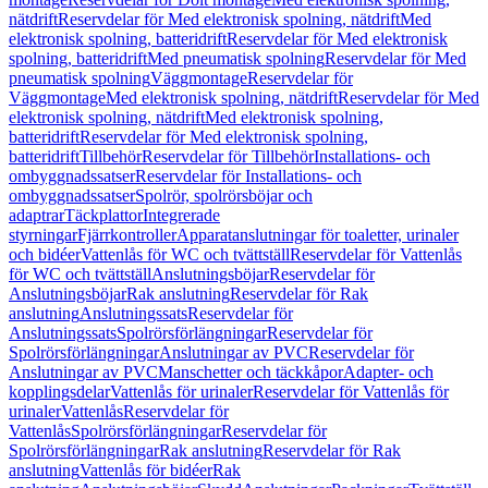
nätdrift
Reservdelar för Med elektronisk spolning, nätdrift
Med
elektronisk spolning, batteridrift
Reservdelar för Med elektronisk
spolning, batteridrift
Med pneumatisk spolning
Reservdelar för Med
pneumatisk spolning
Väggmontage
Reservdelar för
Väggmontage
Med elektronisk spolning, nätdrift
Reservdelar för Med
elektronisk spolning, nätdrift
Med elektronisk spolning,
batteridrift
Reservdelar för Med elektronisk spolning,
batteridrift
Tillbehör
Reservdelar för Tillbehör
Installations- och
ombyggnadssatser
Reservdelar för Installations- och
ombyggnadssatser
Spolrör, spolrörsböjar och
adaptrar
Täckplattor
Integrerade
styrningar
Fjärrkontroller
Apparatanslutningar för toaletter, urinaler
och bidéer
Vattenlås för WC och tvättställ
Reservdelar för Vattenlås
för WC och tvättställ
Anslutningsböjar
Reservdelar för
Anslutningsböjar
Rak anslutning
Reservdelar för Rak
anslutning
Anslutningssats
Reservdelar för
Anslutningssats
Spolrörsförlängningar
Reservdelar för
Spolrörsförlängningar
Anslutningar av PVC
Reservdelar för
Anslutningar av PVC
Manschetter och täckkåpor
Adapter- och
kopplingsdelar
Vattenlås för urinaler
Reservdelar för Vattenlås för
urinaler
Vattenlås
Reservdelar för
Vattenlås
Spolrörsförlängningar
Reservdelar för
Spolrörsförlängningar
Rak anslutning
Reservdelar för Rak
anslutning
Vattenlås för bidéer
Rak