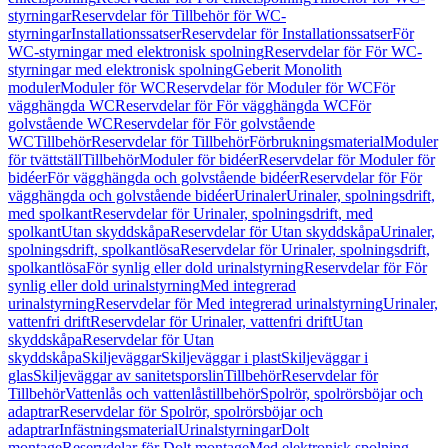
styrningar
Reservdelar för Tillbehör för WC-
styrningar
Installationssatser
Reservdelar för Installationssatser
För
WC-styrningar med elektronisk spolning
Reservdelar för För WC-
styrningar med elektronisk spolning
Geberit Monolith
moduler
Moduler för WC
Reservdelar för Moduler för WC
För
vägghängda WC
Reservdelar för För vägghängda WC
För
golvstående WC
Reservdelar för För golvstående
WC
Tillbehör
Reservdelar för Tillbehör
Förbrukningsmaterial
Moduler
för tvättställ
Tillbehör
Moduler för bidéer
Reservdelar för Moduler för
bidéer
För vägghängda och golvstående bidéer
Reservdelar för För
vägghängda och golvstående bidéer
Urinaler
Urinaler, spolningsdrift,
med spolkant
Reservdelar för Urinaler, spolningsdrift, med
spolkant
Utan skyddskåpa
Reservdelar för Utan skyddskåpa
Urinaler,
spolningsdrift, spolkantlösa
Reservdelar för Urinaler, spolningsdrift,
spolkantlösa
För synlig eller dold urinalstyrning
Reservdelar för För
synlig eller dold urinalstyrning
Med integrerad
urinalstyrning
Reservdelar för Med integrerad urinalstyrning
Urinaler,
vattenfri drift
Reservdelar för Urinaler, vattenfri drift
Utan
skyddskåpa
Reservdelar för Utan
skyddskåpa
Skiljeväggar
Skiljeväggar i plast
Skiljeväggar i
glas
Skiljeväggar av sanitetsporslin
Tillbehör
Reservdelar för
Tillbehör
Vattenlås och vattenlåstillbehör
Spolrör, spolrörsböjar och
adaptrar
Reservdelar för Spolrör, spolrörsböjar och
adaptrar
Infästningsmaterial
Urinalstyrningar
Dolt
montage
Reservdelar för Dolt montage
Med elektronisk spolning,