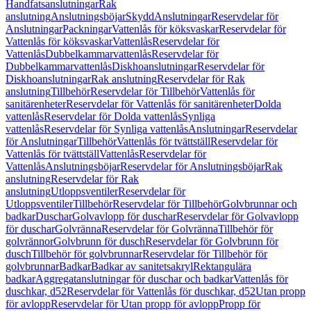
Handfatsanslutningar
Rak
anslutning
Anslutningsböjar
Skydd
Anslutningar
Reservdelar för
Anslutningar
Packningar
Vattenlås för köksvaskar
Reservdelar för
Vattenlås för köksvaskar
Vattenlås
Reservdelar för
Vattenlås
Dubbelkammarvattenlås
Reservdelar för
Dubbelkammarvattenlås
Diskhoanslutningar
Reservdelar för
Diskhoanslutningar
Rak anslutning
Reservdelar för Rak
anslutning
Tillbehör
Reservdelar för Tillbehör
Vattenlås för
sanitärenheter
Reservdelar för Vattenlås för sanitärenheter
Dolda
vattenlås
Reservdelar för Dolda vattenlås
Synliga
vattenlås
Reservdelar för Synliga vattenlås
Anslutningar
Reservdelar
för Anslutningar
Tillbehör
Vattenlås för tvättställ
Reservdelar för
Vattenlås för tvättställ
Vattenlås
Reservdelar för
Vattenlås
Anslutningsböjar
Reservdelar för Anslutningsböjar
Rak
anslutning
Reservdelar för Rak
anslutning
Utloppsventiler
Reservdelar för
Utloppsventiler
Tillbehör
Reservdelar för Tillbehör
Golvbrunnar och
badkar
Duschar
Golvavlopp för duschar
Reservdelar för Golvavlopp
för duschar
Golvränna
Reservdelar för Golvränna
Tillbehör för
golvrännor
Golvbrunn för dusch
Reservdelar för Golvbrunn för
dusch
Tillbehör för golvbrunnar
Reservdelar för Tillbehör för
golvbrunnar
Badkar
Badkar av sanitetsakryl
Rektangulära
badkar
Aggregatanslutningar för duschar och badkar
Vattenlås för
duschkar, d52
Reservdelar för Vattenlås för duschkar, d52
Utan propp
för avlopp
Reservdelar för Utan propp för avlopp
Propp för