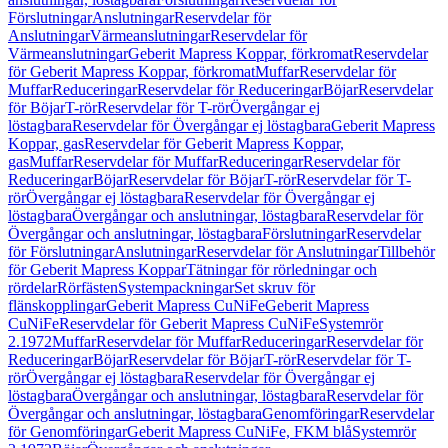
Förslutningar
Anslutningar
Reservdelar för
Anslutningar
Värmeanslutningar
Reservdelar för
Värmeanslutningar
Geberit Mapress Koppar, förkromat
Reservdelar
för Geberit Mapress Koppar, förkromat
Muffar
Reservdelar för
Muffar
Reduceringar
Reservdelar för Reduceringar
Böjar
Reservdelar
för Böjar
T-rör
Reservdelar för T-rör
Övergångar ej
löstagbara
Reservdelar för Övergångar ej löstagbara
Geberit Mapress
Koppar, gas
Reservdelar för Geberit Mapress Koppar,
gas
Muffar
Reservdelar för Muffar
Reduceringar
Reservdelar för
Reduceringar
Böjar
Reservdelar för Böjar
T-rör
Reservdelar för T-
rör
Övergångar ej löstagbara
Reservdelar för Övergångar ej
löstagbara
Övergångar och anslutningar, löstagbara
Reservdelar för
Övergångar och anslutningar, löstagbara
Förslutningar
Reservdelar
för Förslutningar
Anslutningar
Reservdelar för Anslutningar
Tillbehör
för Geberit Mapress Koppar
Tätningar för rörledningar och
rördelar
Rörfästen
Systempackningar
Set skruv för
flänskopplingar
Geberit Mapress CuNiFe
Geberit Mapress
CuNiFe
Reservdelar för Geberit Mapress CuNiFe
Systemrör
2.1972
Muffar
Reservdelar för Muffar
Reduceringar
Reservdelar för
Reduceringar
Böjar
Reservdelar för Böjar
T-rör
Reservdelar för T-
rör
Övergångar ej löstagbara
Reservdelar för Övergångar ej
löstagbara
Övergångar och anslutningar, löstagbara
Reservdelar för
Övergångar och anslutningar, löstagbara
Genomföringar
Reservdelar
för Genomföringar
Geberit Mapress CuNiFe, FKM blå
Systemrör