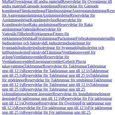
Muffar
Övergångar till andra material
Reservdelar för Övergångar till
andra material
Gängade kopplingar
Reservdelar för Gängade
kopplingar
Flänskopplingar
Flänsbussningar
Aggregatanslutningar
Rese
för Aggregatanslutningar
Anslutningsböjar
Reservdelar för
Anslutningsböjar
Kopplingshylsor
Reservdelar för
Kopplingshylsor
Raka anslutningar
Reservdelar för Raka
anslutningar
Vattenlås
Reservdelar för
Vattenlås
Tillbehör
Rörklammrar
Fästen för
rörklammrar
Stödskal
Förslutningar
Packningar
Förbrukningsmaterial
Br
ljudisolering och fuktskydd
Ljudisolering
Isoleringar för
byggnadsljudisolering
Isoleringar för byggnadsljudisolering och
luftljudsisolering
Fuktskydd
Tätningar
Ventilationsventil för
avlopp
Ventilationsventiler
Reservdelar för
Ventilationsventiler
Energisparventiler
Geberit Pluvia
takavvattning
Takbrunnar
Reservdelar för Takbrunnar
Takbrunnar
upp till 12 l/s
Reservdelar för Takbrunnar upp till 12 l/s
Takbrunnar
upp till 25 l/s
Reservdelar för Takbrunnar upp till 25 l/s
Takbrunnar
för stödrännor
Reservdelar för Takbrunnar för stödrännor
Takbrunnar
upp till 12 l/s
Reservdelar för Takbrunnar upp till 12 l/s
Takbrunnar
upp till 25 l/s
Reservdelar för Takbrunnar upp till 25
l/s
Installationselement ångspärr
Reservdelar för Installationselement
ångspärr
För takbrunnar upp till 12 l/s
Reservdelar för För takbrunnar
upp till 12 l/s
Överlopp
Reservdelar för Överlopp
För takbrunnar upp
till 12 l/s
Reservdelar för För takbrunnar upp till 12 l/s
För takbrunnar
upp till 25 l/s
Reservdelar för För takbrunnar upp till 25