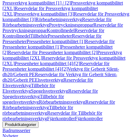
Pressverktyg kompatibilitet [1] / [2]
Pressverktyg kompatibilitet
[2XL]
Reservdelar för Pressverktyg kompatibilitet
[2XL]
Pressverktyg kompatibilitet [3]
Reservdelar för Pressverktyg
kompatibilitet [3]
Rörbearbetningsverktyg
Reservdelar för
Rörbearbetningsverktyg
Provtryckningsproppar
Reservdelar för
Provtryckningsproppar
Kontrollmedel
Reservdelar för
Kontrollmedel
Tillbehör
Pressenheter
Reservdelar för
Pressenheter
Pressenheter kompatibilitet [1]
Reservdelar för
Pressenheter kompatibilitet [1]
Pressenheter kompatibilitet
[2]
Reservdelar för Pressenheter kompatibilitet [2]
Pressverktyg
kompatibilitet [2XL]
Reservdelar för Pressverktyg kompatibilitet
[2XL]
Pressenheter kompatibilitet [4]/[2]
Reservdelar för
Pressenheter kompatibilitet [4]/[2]
Verktyg för Geberit Silent-
db20/Geberit PE
Reservdelar för Verktyg för Geberit Silent-
db20/Geberit PE
Elsvetsverktyg
Reservdelar för
Elsvetsverktyg
Tillbehör för
Elsvetsverktyg
Spegelsvetsverktyg
Reservdelar för
Spegelsvetsverktyg
Tillbehör för
spegelsvetsverktyg
Rörbearbetningsverktyg
Reservdelar för
Rörbearbetningsverktyg
Tillbehör för
rörbearbetningsverktyg
Reservdelar för Tillbehör för
rörbearbetningsverktyg
Fjärrkontroller
Fjärrkontroller
Produktkategorier
Badrumsserier
Nyheter