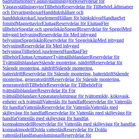
badrumsmöbler
Väggavställningsytor
Reservdelar för
Väggavställningsytor
Tillbehör
Reservdelar för Tillbehör
Lådinsatser
och förvaringsboxar
Handdukshållare och
handdukskrokar
Ljuselement
Hållare för bänkskivor
Handtag
Set
fotstöd
Magnettavlor
Eluttag
Reservdelar för Eluttag
Fler
tillbehör
Speglar och spegelskåp
Spegel
Reservdelar för Spegel
Med
inbyggd belysning
Reservdelar för Med inbyggd
belysning
Spegelskåp
Reservdelar för Spegelskåp
Med inbyggd
belysning
Reservdelar för Med inbyggd
belysning
Tillbehör
Ljuselement
Handtag
Fler
tillbehör
Eluttag
Armaturer
Tvättställsblandare
Reservdelar för
Tvättställsblandare
Stående montering, nätdrift
Reservdelar för
Stående montering, nätdrift
Stående montering,
batteridrift
Reservdelar för Stående montering, batteridrift
Stående
montering, generatordrift
Reservdelar för Stående montering,
generatordrift
Tillbehör
Reservdelar för Tillbehör
För
tvättställsblandare
Reservdelar för För
tvättställsblandare
Apparatanslutningar för tvättområde, köksvask,
enheter och tvättställ
Vattenlås för handfat
Reservdelar för Vattenlås
för handfat
Vattenlås
Reservdelar för Vattenlås
Vattenlås med
skiljevägg för handfat
Reservdelar för Vattenlås med skiljevägg för
handfat
Vattenlås med skiljevägg för handfat,
kompaktmodell
Reservdelar för Vattenlås med skiljevägg för handfat,
kompaktmodell
Dolda vattenlås
Reservdelar för Dolda
vattenlås
Handfatsanslutningar
Reservdelar för