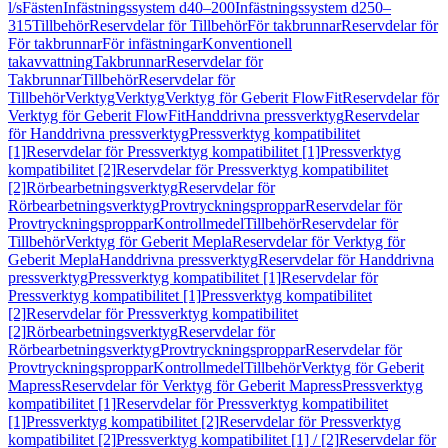
l/s
Fästen
Infästningssystem d40–200
Infästningssystem d250–
315
Tillbehör
Reservdelar för Tillbehör
För takbrunnar
Reservdelar för
För takbrunnar
För infästningar
Konventionell
takavvattning
Takbrunnar
Reservdelar för
Takbrunnar
Tillbehör
Reservdelar för
Tillbehör
Verktyg
Verktyg
Verktyg för Geberit FlowFit
Reservdelar för
Verktyg för Geberit FlowFit
Handdrivna pressverktyg
Reservdelar
för Handdrivna pressverktyg
Pressverktyg kompatibilitet
[1]
Reservdelar för Pressverktyg kompatibilitet [1]
Pressverktyg
kompatibilitet [2]
Reservdelar för Pressverktyg kompatibilitet
[2]
Rörbearbetningsverktyg
Reservdelar för
Rörbearbetningsverktyg
Provtryckningsproppar
Reservdelar för
Provtryckningsproppar
Kontrollmedel
Tillbehör
Reservdelar för
Tillbehör
Verktyg för Geberit Mepla
Reservdelar för Verktyg för
Geberit Mepla
Handdrivna pressverktyg
Reservdelar för Handdrivna
pressverktyg
Pressverktyg kompatibilitet [1]
Reservdelar för
Pressverktyg kompatibilitet [1]
Pressverktyg kompatibilitet
[2]
Reservdelar för Pressverktyg kompatibilitet
[2]
Rörbearbetningsverktyg
Reservdelar för
Rörbearbetningsverktyg
Provtryckningsproppar
Reservdelar för
Provtryckningsproppar
Kontrollmedel
Tillbehör
Verktyg för Geberit
Mapress
Reservdelar för Verktyg för Geberit Mapress
Pressverktyg
kompatibilitet [1]
Reservdelar för Pressverktyg kompatibilitet
[1]
Pressverktyg kompatibilitet [2]
Reservdelar för Pressverktyg
kompatibilitet [2]
Pressverktyg kompatibilitet [1] / [2]
Reservdelar för