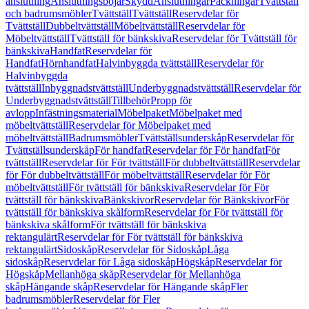
anslutning
Anslutningsböjar
Skydd
Anslutningar
Packningar
Tvättställ
och badrumsmöbler
Tvättställ
Tvättställ
Reservdelar för
Tvättställ
Dubbeltvättställ
Möbeltvättställ
Reservdelar för
Möbeltvättställ
Tvättställ för bänkskiva
Reservdelar för Tvättställ för
bänkskiva
Handfat
Reservdelar för
Handfat
Hörnhandfat
Halvinbyggda tvättställ
Reservdelar för
Halvinbyggda
tvättställ
Inbyggnadstvättställ
Underbyggnadstvättställ
Reservdelar för
Underbyggnadstvättställ
Tillbehör
Propp för
avlopp
Infästningsmaterial
Möbelpaket
Möbelpaket med
möbeltvättställ
Reservdelar för Möbelpaket med
möbeltvättställ
Badrumsmöbler
Tvättställsunderskåp
Reservdelar för
Tvättställsunderskåp
För handfat
Reservdelar för För handfat
För
tvättställ
Reservdelar för För tvättställ
För dubbeltvättställ
Reservdelar
för För dubbeltvättställ
För möbeltvättställ
Reservdelar för För
möbeltvättställ
För tvättställ för bänkskiva
Reservdelar för För
tvättställ för bänkskiva
Bänkskivor
Reservdelar för Bänkskivor
För
tvättställ för bänkskiva skålform
Reservdelar för För tvättställ för
bänkskiva skålform
För tvättställ för bänkskiva
rektangulärt
Reservdelar för För tvättställ för bänkskiva
rektangulärt
Sidoskåp
Reservdelar för Sidoskåp
Låga
sidoskåp
Reservdelar för Låga sidoskåp
Högskåp
Reservdelar för
Högskåp
Mellanhöga skåp
Reservdelar för Mellanhöga
skåp
Hängande skåp
Reservdelar för Hängande skåp
Fler
badrumsmöbler
Reservdelar för Fler