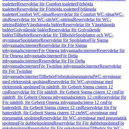
toaletter
Reservdelar för Comfort toaletter
Förhöjda
toaletter
Reservdelar för Förhöjda toaletter
Förlängda
toaletter
Comfort WC-sitsar
Reservdelar för Comfort WC-sitsar
WC-
sits
Reservdelar för WC-sits
WC-sittring
Reservdelar för WC-
sittring
Bidéer
Vägghängda bidéer
Reservdelar för Vägghängda
bidéer
Golvstående bidéer
Reservdelar för Golvstående
bidéer
Tillbehör
Reservdelar för Tillbehör
Spolplattor och WC-
styrningar
Spolplattor
Reservdelar för Spolplattor
För Sigma
inbyggnadscisterner
Reservdelar för För Sigma
inbyggnadscisterner
För Omega inbyggnadscisterner
Reservdelar för
För Omega inbyggnadscisterner
För Delta
inbyggnadscisterner
Reservdelar för För Delta
inbyggnadscisterner
För Twinline inbyggnadscisterner
Reservdelar
för För Twinline
inbyggnadscisterner
Tillbehör
Förbrukningsmaterial
WC-styrningar
med elektronisk spolning
Reservdelar för WC-styrningar med
elektronisk spolning
För nätdrift, för Geberit Sigma cistern 12
cm
Reservdelar för För nätdrift, för Geberit Sigma cistern 12 cm
För
nätdrift, för Geberit Omega inbyggnadscistern 12 cm
Reservdelar för
För nätdrift, för Geberit Omega inbyggnadscistern 12 cm
För
batteridrift, för Geberit Sigma cistern 12 cm
Reservdelar för För
batteridrift, för Geberit Sigma cistern 12 cm
WC-styrningar med
pneumatisk spolning
Reservdelar för WC-styrningar med pneumatisk
spolning
För dubbelspolning
Reservdelar för För dubbelspolning
För
enkelspolning
Reservdelar för För enkelspolning
Tillbehör för WC-