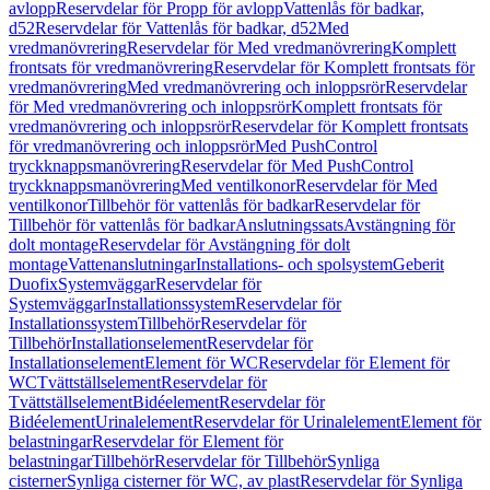
avlopp
Reservdelar för Propp för avlopp
Vattenlås för badkar,
d52
Reservdelar för Vattenlås för badkar, d52
Med
vredmanövrering
Reservdelar för Med vredmanövrering
Komplett
frontsats för vredmanövrering
Reservdelar för Komplett frontsats för
vredmanövrering
Med vredmanövrering och inloppsrör
Reservdelar
för Med vredmanövrering och inloppsrör
Komplett frontsats för
vredmanövrering och inloppsrör
Reservdelar för Komplett frontsats
för vredmanövrering och inloppsrör
Med PushControl
tryckknappsmanövrering
Reservdelar för Med PushControl
tryckknappsmanövrering
Med ventilkonor
Reservdelar för Med
ventilkonor
Tillbehör för vattenlås för badkar
Reservdelar för
Tillbehör för vattenlås för badkar
Anslutningssats
Avstängning för
dolt montage
Reservdelar för Avstängning för dolt
montage
Vattenanslutningar
Installations- och spolsystem
Geberit
Duofix
Systemväggar
Reservdelar för
Systemväggar
Installationssystem
Reservdelar för
Installationssystem
Tillbehör
Reservdelar för
Tillbehör
Installationselement
Reservdelar för
Installationselement
Element för WC
Reservdelar för Element för
WC
Tvättställselement
Reservdelar för
Tvättställselement
Bidéelement
Reservdelar för
Bidéelement
Urinalelement
Reservdelar för Urinalelement
Element för
belastningar
Reservdelar för Element för
belastningar
Tillbehör
Reservdelar för Tillbehör
Synliga
cisterner
Synliga cisterner för WC, av plast
Reservdelar för Synliga