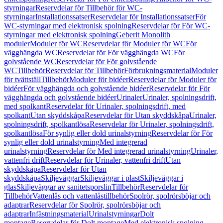
styrningar
Reservdelar för Tillbehör för WC-
styrningar
Installationssatser
Reservdelar för Installationssatser
För
WC-styrningar med elektronisk spolning
Reservdelar för För WC-
styrningar med elektronisk spolning
Geberit Monolith
moduler
Moduler för WC
Reservdelar för Moduler för WC
För
vägghängda WC
Reservdelar för För vägghängda WC
För
golvstående WC
Reservdelar för För golvstående
WC
Tillbehör
Reservdelar för Tillbehör
Förbrukningsmaterial
Moduler
för tvättställ
Tillbehör
Moduler för bidéer
Reservdelar för Moduler för
bidéer
För vägghängda och golvstående bidéer
Reservdelar för För
vägghängda och golvstående bidéer
Urinaler
Urinaler, spolningsdrift,
med spolkant
Reservdelar för Urinaler, spolningsdrift, med
spolkant
Utan skyddskåpa
Reservdelar för Utan skyddskåpa
Urinaler,
spolningsdrift, spolkantlösa
Reservdelar för Urinaler, spolningsdrift,
spolkantlösa
För synlig eller dold urinalstyrning
Reservdelar för För
synlig eller dold urinalstyrning
Med integrerad
urinalstyrning
Reservdelar för Med integrerad urinalstyrning
Urinaler,
vattenfri drift
Reservdelar för Urinaler, vattenfri drift
Utan
skyddskåpa
Reservdelar för Utan
skyddskåpa
Skiljeväggar
Skiljeväggar i plast
Skiljeväggar i
glas
Skiljeväggar av sanitetsporslin
Tillbehör
Reservdelar för
Tillbehör
Vattenlås och vattenlåstillbehör
Spolrör, spolrörsböjar och
adaptrar
Reservdelar för Spolrör, spolrörsböjar och
adaptrar
Infästningsmaterial
Urinalstyrningar
Dolt
montage
Reservdelar för Dolt montage
Med elektronisk spolning,