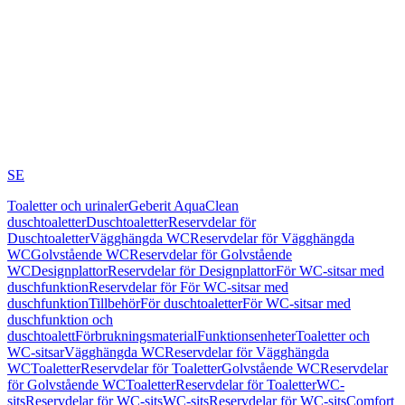
SE
Toaletter och urinaler
Geberit AquaClean
duschtoaletter
Duschtoaletter
Reservdelar för
Duschtoaletter
Vägghängda WC
Reservdelar för Vägghängda
WC
Golvstående WC
Reservdelar för Golvstående
WC
Designplattor
Reservdelar för Designplattor
För WC-sitsar med
duschfunktion
Reservdelar för För WC-sitsar med
duschfunktion
Tillbehör
För duschtoaletter
För WC-sitsar med
duschfunktion och
duschtoalett
Förbrukningsmaterial
Funktionsenheter
Toaletter och
WC-sitsar
Vägghängda WC
Reservdelar för Vägghängda
WC
Toaletter
Reservdelar för Toaletter
Golvstående WC
Reservdelar
för Golvstående WC
Toaletter
Reservdelar för Toaletter
WC-
sits
Reservdelar för WC-sits
WC-sits
Reservdelar för WC-sits
Comfort