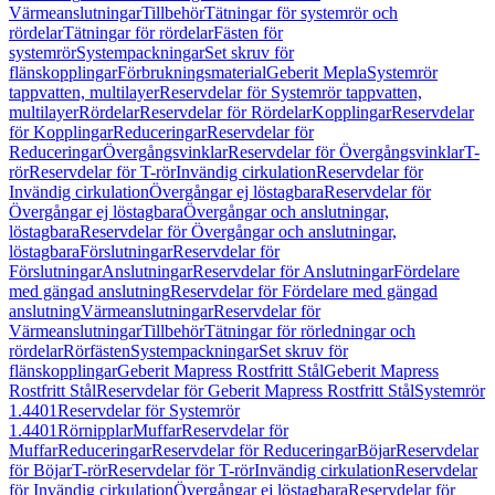
Värmeanslutningar
Tillbehör
Tätningar för systemrör och
rördelar
Tätningar för rördelar
Fästen för
systemrör
Systempackningar
Set skruv för
flänskopplingar
Förbrukningsmaterial
Geberit Mepla
Systemrör
tappvatten, multilayer
Reservdelar för Systemrör tappvatten,
multilayer
Rördelar
Reservdelar för Rördelar
Kopplingar
Reservdelar
för Kopplingar
Reduceringar
Reservdelar för
Reduceringar
Övergångsvinklar
Reservdelar för Övergångsvinklar
T-
rör
Reservdelar för T-rör
Invändig cirkulation
Reservdelar för
Invändig cirkulation
Övergångar ej löstagbara
Reservdelar för
Övergångar ej löstagbara
Övergångar och anslutningar,
löstagbara
Reservdelar för Övergångar och anslutningar,
löstagbara
Förslutningar
Reservdelar för
Förslutningar
Anslutningar
Reservdelar för Anslutningar
Fördelare
med gängad anslutning
Reservdelar för Fördelare med gängad
anslutning
Värmeanslutningar
Reservdelar för
Värmeanslutningar
Tillbehör
Tätningar för rörledningar och
rördelar
Rörfästen
Systempackningar
Set skruv för
flänskopplingar
Geberit Mapress Rostfritt Stål
Geberit Mapress
Rostfritt Stål
Reservdelar för Geberit Mapress Rostfritt Stål
Systemrör
1.4401
Reservdelar för Systemrör
1.4401
Rörnipplar
Muffar
Reservdelar för
Muffar
Reduceringar
Reservdelar för Reduceringar
Böjar
Reservdelar
för Böjar
T-rör
Reservdelar för T-rör
Invändig cirkulation
Reservdelar
för Invändig cirkulation
Övergångar ej löstagbara
Reservdelar för