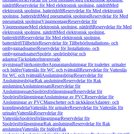
nätdrift
Reservdelar för Med elektronisk spolning, nätdrift
Med
elektronisk spolning, batteridrift
Reservdelar för Med elektronisk
spolning, batteridrift
Med pneumatisk spolning
Reservdelar för Med
pneumatisk spolning
Väggmontage
Reservdelar för
Väggmontage
Med elektronisk spolning, nätdrift
Reservdelar för Med
elektronisk spolning, nätdrift
Med elektronisk spolning,
batteridrift
Reservdelar för Med elektronisk spolning,
batteridrift
Tillbehör
Reservdelar för Tillbehör
Installations- och
ombyggnadssatser
Reservdelar för Installations- och
ombyggnadssatser
Spolrör, spolrörsböjar och
adaptrar
Täckplattor
Integrerade
styrningar
Fjärrkontroller
Apparatanslutningar för toaletter, urinaler
och bidéer
Vattenlås för WC och tvättställ
Reservdelar för Vattenlås
för WC och tvättställ
Anslutningsböjar
Reservdelar för
Anslutningsböjar
Rak anslutning
Reservdelar för Rak
anslutning
Anslutningssats
Reservdelar för
Anslutningssats
Spolrörsförlängningar
Reservdelar för
Spolrörsförlängningar
Anslutningar av PVC
Reservdelar för
Anslutningar av PVC
Manschetter och täckkåpor
Adapter- och
kopplingsdelar
Vattenlås för urinaler
Reservdelar för Vattenlås för
urinaler
Vattenlås
Reservdelar för
Vattenlås
Spolrörsförlängningar
Reservdelar för
Spolrörsförlängningar
Rak anslutning
Reservdelar för Rak
anslutning
Vattenlås för bidéer
Rak