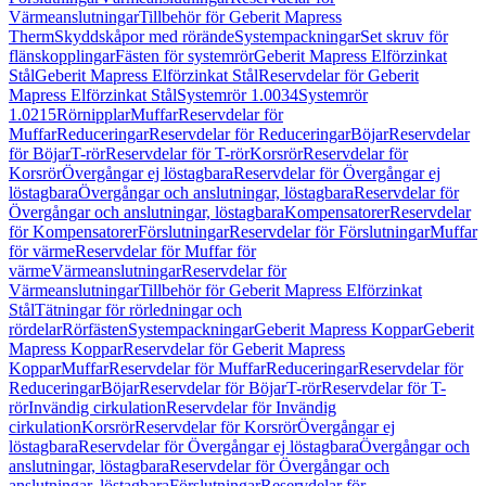
Värmeanslutningar
Tillbehör för Geberit Mapress
Therm
Skyddskåpor med rörände
Systempackningar
Set skruv för
flänskopplingar
Fästen för systemrör
Geberit Mapress Elförzinkat
Stål
Geberit Mapress Elförzinkat Stål
Reservdelar för Geberit
Mapress Elförzinkat Stål
Systemrör 1.0034
Systemrör
1.0215
Rörnipplar
Muffar
Reservdelar för
Muffar
Reduceringar
Reservdelar för Reduceringar
Böjar
Reservdelar
för Böjar
T-rör
Reservdelar för T-rör
Korsrör
Reservdelar för
Korsrör
Övergångar ej löstagbara
Reservdelar för Övergångar ej
löstagbara
Övergångar och anslutningar, löstagbara
Reservdelar för
Övergångar och anslutningar, löstagbara
Kompensatorer
Reservdelar
för Kompensatorer
Förslutningar
Reservdelar för Förslutningar
Muffar
för värme
Reservdelar för Muffar för
värme
Värmeanslutningar
Reservdelar för
Värmeanslutningar
Tillbehör för Geberit Mapress Elförzinkat
Stål
Tätningar för rörledningar och
rördelar
Rörfästen
Systempackningar
Geberit Mapress Koppar
Geberit
Mapress Koppar
Reservdelar för Geberit Mapress
Koppar
Muffar
Reservdelar för Muffar
Reduceringar
Reservdelar för
Reduceringar
Böjar
Reservdelar för Böjar
T-rör
Reservdelar för T-
rör
Invändig cirkulation
Reservdelar för Invändig
cirkulation
Korsrör
Reservdelar för Korsrör
Övergångar ej
löstagbara
Reservdelar för Övergångar ej löstagbara
Övergångar och
anslutningar, löstagbara
Reservdelar för Övergångar och
anslutningar, löstagbara
Förslutningar
Reservdelar för