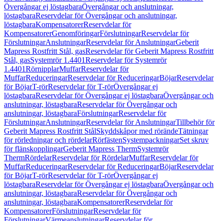
Övergångar ej löstagbara
Övergångar och anslutningar,
löstagbara
Reservdelar för Övergångar och anslutningar,
löstagbara
Kompensatorer
Reservdelar för
Kompensatorer
Genomföringar
Förslutningar
Reservdelar för
Förslutningar
Anslutningar
Reservdelar för Anslutningar
Geberit
Mapress Rostfritt Stål, gas
Reservdelar för Geberit Mapress Rostfritt
Stål, gas
Systemrör 1.4401
Reservdelar för Systemrör
1.4401
Rörnipplar
Muffar
Reservdelar för
Muffar
Reduceringar
Reservdelar för Reduceringar
Böjar
Reservdelar
för Böjar
T-rör
Reservdelar för T-rör
Övergångar ej
löstagbara
Reservdelar för Övergångar ej löstagbara
Övergångar och
anslutningar, löstagbara
Reservdelar för Övergångar och
anslutningar, löstagbara
Förslutningar
Reservdelar för
Förslutningar
Anslutningar
Reservdelar för Anslutningar
Tillbehör för
Geberit Mapress Rostfritt Stål
Skyddskåpor med rörände
Tätningar
för rörledningar och rördelar
Rörfästen
Systempackningar
Set skruv
för flänskopplingar
Geberit Mapress Therm
Systemrör
Therm
Rördelar
Reservdelar för Rördelar
Muffar
Reservdelar för
Muffar
Reduceringar
Reservdelar för Reduceringar
Böjar
Reservdelar
för Böjar
T-rör
Reservdelar för T-rör
Övergångar ej
löstagbara
Reservdelar för Övergångar ej löstagbara
Övergångar och
anslutningar, löstagbara
Reservdelar för Övergångar och
anslutningar, löstagbara
Kompensatorer
Reservdelar för
Kompensatorer
Förslutningar
Reservdelar för
Förslutningar
Värmeanslutningar
Reservdelar för