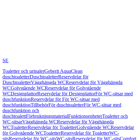
SE
Toaletter och urinaler
Geberit AquaClean
duschtoaletter
Duschtoaletter
Reservdelar för
Duschtoaletter
Vägghängda WC
Reservdelar för Vägghängda
WC
Golvstående WC
Reservdelar för Golvstående
WC
Designplattor
Reservdelar för Designplattor
För WC-sitsar med
duschfunktion
Reservdelar för För WC-sitsar med
duschfunktion
Tillbehör
För duschtoaletter
För WC-sitsar med
duschfunktion och
duschtoalett
Förbrukningsmaterial
Funktionsenheter
Toaletter och
WC-sitsar
Vägghängda WC
Reservdelar för Vägghängda
WC
Toaletter
Reservdelar för Toaletter
Golvstående WC
Reservdelar
för Golvstående WC
Toaletter
Reservdelar för Toaletter
WC-
sits
Reservdelar för WC-sits
WC-sits
Reservdelar för WC-sits
Comfort