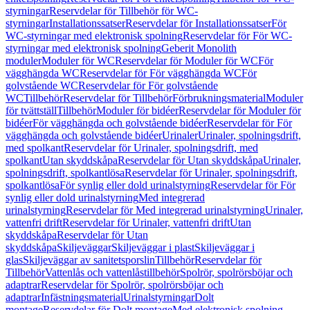
styrningar
Reservdelar för Tillbehör för WC-
styrningar
Installationssatser
Reservdelar för Installationssatser
För
WC-styrningar med elektronisk spolning
Reservdelar för För WC-
styrningar med elektronisk spolning
Geberit Monolith
moduler
Moduler för WC
Reservdelar för Moduler för WC
För
vägghängda WC
Reservdelar för För vägghängda WC
För
golvstående WC
Reservdelar för För golvstående
WC
Tillbehör
Reservdelar för Tillbehör
Förbrukningsmaterial
Moduler
för tvättställ
Tillbehör
Moduler för bidéer
Reservdelar för Moduler för
bidéer
För vägghängda och golvstående bidéer
Reservdelar för För
vägghängda och golvstående bidéer
Urinaler
Urinaler, spolningsdrift,
med spolkant
Reservdelar för Urinaler, spolningsdrift, med
spolkant
Utan skyddskåpa
Reservdelar för Utan skyddskåpa
Urinaler,
spolningsdrift, spolkantlösa
Reservdelar för Urinaler, spolningsdrift,
spolkantlösa
För synlig eller dold urinalstyrning
Reservdelar för För
synlig eller dold urinalstyrning
Med integrerad
urinalstyrning
Reservdelar för Med integrerad urinalstyrning
Urinaler,
vattenfri drift
Reservdelar för Urinaler, vattenfri drift
Utan
skyddskåpa
Reservdelar för Utan
skyddskåpa
Skiljeväggar
Skiljeväggar i plast
Skiljeväggar i
glas
Skiljeväggar av sanitetsporslin
Tillbehör
Reservdelar för
Tillbehör
Vattenlås och vattenlåstillbehör
Spolrör, spolrörsböjar och
adaptrar
Reservdelar för Spolrör, spolrörsböjar och
adaptrar
Infästningsmaterial
Urinalstyrningar
Dolt
montage
Reservdelar för Dolt montage
Med elektronisk spolning,