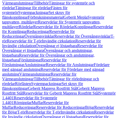
Värmeanslutningar
Tillbehör
Tätningar för systemrör och
rördelar
Tätningar för rördelar
Fästen för
systemrör
Systempackningar
Set skruv för
flänskopplingar
Förbrukningsmaterial
Geberit Mepla
Systemrör
tappvatten, multilayer
Reservdelar för Systemrör tappvatten,
multilayer
Rördelar
Reservdelar för Rördelar
Kopplingar
Reservdelar
för Kopplingar
Reduceringar
Reservdelar för
Reduceringar
Övergångsvinklar
Reservdelar för Övergångsvinklar
T-
rör
Reservdelar för T-rör
Invändig cirkulation
Reservdelar för
Invändig cirkulation
Övergångar ej löstagbara
Reservdelar för
Övergångar ej löstagbara
Övergångar och anslutningar,
löstagbara
Reservdelar för Övergångar och anslutningar,
löstagbara
Förslutningar
Reservdelar för
Förslutningar
Anslutningar
Reservdelar för Anslutningar
Fördelare
med gängad anslutning
Reservdelar för Fördelare med gängad
anslutning
Värmeanslutningar
Reservdelar för
Värmeanslutningar
Tillbehör
Tätningar för rörledningar och
rördelar
Rörfästen
Systempackningar
Set skruv för
flänskopplingar
Geberit Mapress Rostfritt Stål
Geberit Mapress
Rostfritt Stål
Reservdelar för Geberit Mapress Rostfritt Stål
Systemrör
1.4401
Reservdelar för Systemrör
1.4401
Rörnipplar
Muffar
Reservdelar för
Muffar
Reduceringar
Reservdelar för Reduceringar
Böjar
Reservdelar
för Böjar
T-rör
Reservdelar för T-rör
Invändig cirkulation
Reservdelar
för Invändig cirkulation
Övergångar ej löstagbara
Reservdelar för