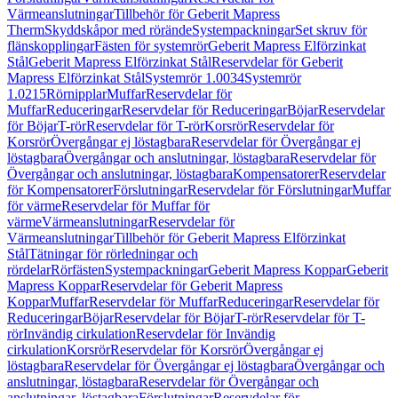
Värmeanslutningar
Tillbehör för Geberit Mapress
Therm
Skyddskåpor med rörände
Systempackningar
Set skruv för
flänskopplingar
Fästen för systemrör
Geberit Mapress Elförzinkat
Stål
Geberit Mapress Elförzinkat Stål
Reservdelar för Geberit
Mapress Elförzinkat Stål
Systemrör 1.0034
Systemrör
1.0215
Rörnipplar
Muffar
Reservdelar för
Muffar
Reduceringar
Reservdelar för Reduceringar
Böjar
Reservdelar
för Böjar
T-rör
Reservdelar för T-rör
Korsrör
Reservdelar för
Korsrör
Övergångar ej löstagbara
Reservdelar för Övergångar ej
löstagbara
Övergångar och anslutningar, löstagbara
Reservdelar för
Övergångar och anslutningar, löstagbara
Kompensatorer
Reservdelar
för Kompensatorer
Förslutningar
Reservdelar för Förslutningar
Muffar
för värme
Reservdelar för Muffar för
värme
Värmeanslutningar
Reservdelar för
Värmeanslutningar
Tillbehör för Geberit Mapress Elförzinkat
Stål
Tätningar för rörledningar och
rördelar
Rörfästen
Systempackningar
Geberit Mapress Koppar
Geberit
Mapress Koppar
Reservdelar för Geberit Mapress
Koppar
Muffar
Reservdelar för Muffar
Reduceringar
Reservdelar för
Reduceringar
Böjar
Reservdelar för Böjar
T-rör
Reservdelar för T-
rör
Invändig cirkulation
Reservdelar för Invändig
cirkulation
Korsrör
Reservdelar för Korsrör
Övergångar ej
löstagbara
Reservdelar för Övergångar ej löstagbara
Övergångar och
anslutningar, löstagbara
Reservdelar för Övergångar och
anslutningar, löstagbara
Förslutningar
Reservdelar för