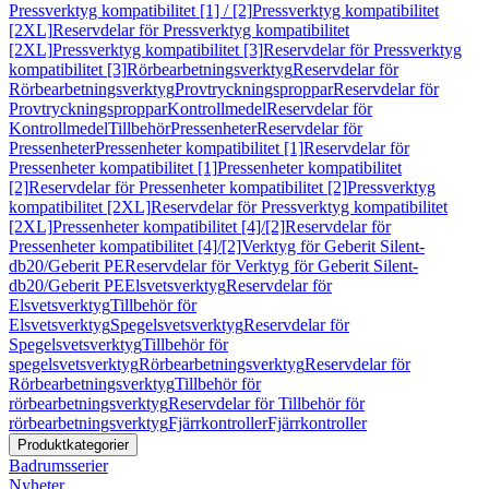
Pressverktyg kompatibilitet [1] / [2]
Pressverktyg kompatibilitet
[2XL]
Reservdelar för Pressverktyg kompatibilitet
[2XL]
Pressverktyg kompatibilitet [3]
Reservdelar för Pressverktyg
kompatibilitet [3]
Rörbearbetningsverktyg
Reservdelar för
Rörbearbetningsverktyg
Provtryckningsproppar
Reservdelar för
Provtryckningsproppar
Kontrollmedel
Reservdelar för
Kontrollmedel
Tillbehör
Pressenheter
Reservdelar för
Pressenheter
Pressenheter kompatibilitet [1]
Reservdelar för
Pressenheter kompatibilitet [1]
Pressenheter kompatibilitet
[2]
Reservdelar för Pressenheter kompatibilitet [2]
Pressverktyg
kompatibilitet [2XL]
Reservdelar för Pressverktyg kompatibilitet
[2XL]
Pressenheter kompatibilitet [4]/[2]
Reservdelar för
Pressenheter kompatibilitet [4]/[2]
Verktyg för Geberit Silent-
db20/Geberit PE
Reservdelar för Verktyg för Geberit Silent-
db20/Geberit PE
Elsvetsverktyg
Reservdelar för
Elsvetsverktyg
Tillbehör för
Elsvetsverktyg
Spegelsvetsverktyg
Reservdelar för
Spegelsvetsverktyg
Tillbehör för
spegelsvetsverktyg
Rörbearbetningsverktyg
Reservdelar för
Rörbearbetningsverktyg
Tillbehör för
rörbearbetningsverktyg
Reservdelar för Tillbehör för
rörbearbetningsverktyg
Fjärrkontroller
Fjärrkontroller
Produktkategorier
Badrumsserier
Nyheter