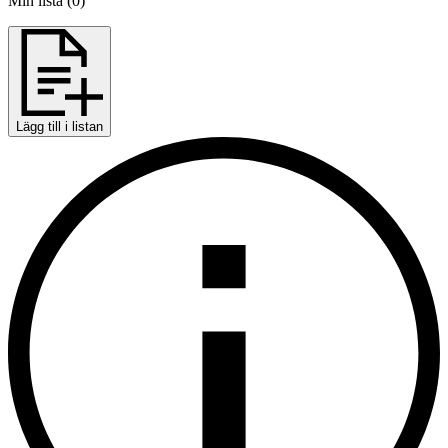
Min lista
(
0
)
Lägg till i listan