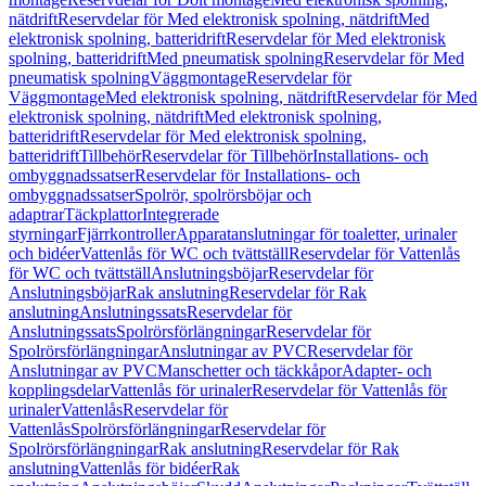
nätdrift
Reservdelar för Med elektronisk spolning, nätdrift
Med
elektronisk spolning, batteridrift
Reservdelar för Med elektronisk
spolning, batteridrift
Med pneumatisk spolning
Reservdelar för Med
pneumatisk spolning
Väggmontage
Reservdelar för
Väggmontage
Med elektronisk spolning, nätdrift
Reservdelar för Med
elektronisk spolning, nätdrift
Med elektronisk spolning,
batteridrift
Reservdelar för Med elektronisk spolning,
batteridrift
Tillbehör
Reservdelar för Tillbehör
Installations- och
ombyggnadssatser
Reservdelar för Installations- och
ombyggnadssatser
Spolrör, spolrörsböjar och
adaptrar
Täckplattor
Integrerade
styrningar
Fjärrkontroller
Apparatanslutningar för toaletter, urinaler
och bidéer
Vattenlås för WC och tvättställ
Reservdelar för Vattenlås
för WC och tvättställ
Anslutningsböjar
Reservdelar för
Anslutningsböjar
Rak anslutning
Reservdelar för Rak
anslutning
Anslutningssats
Reservdelar för
Anslutningssats
Spolrörsförlängningar
Reservdelar för
Spolrörsförlängningar
Anslutningar av PVC
Reservdelar för
Anslutningar av PVC
Manschetter och täckkåpor
Adapter- och
kopplingsdelar
Vattenlås för urinaler
Reservdelar för Vattenlås för
urinaler
Vattenlås
Reservdelar för
Vattenlås
Spolrörsförlängningar
Reservdelar för
Spolrörsförlängningar
Rak anslutning
Reservdelar för Rak
anslutning
Vattenlås för bidéer
Rak