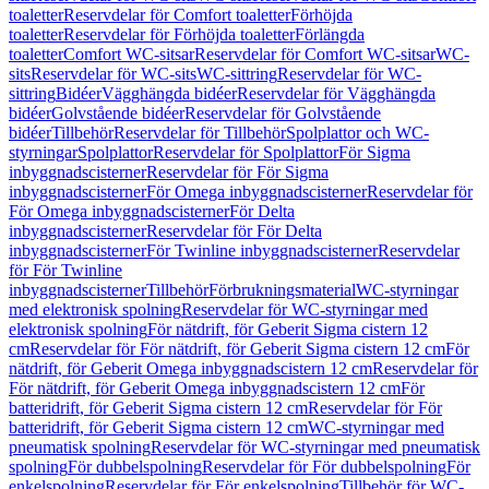
toaletter
Reservdelar för Comfort toaletter
Förhöjda
toaletter
Reservdelar för Förhöjda toaletter
Förlängda
toaletter
Comfort WC-sitsar
Reservdelar för Comfort WC-sitsar
WC-
sits
Reservdelar för WC-sits
WC-sittring
Reservdelar för WC-
sittring
Bidéer
Vägghängda bidéer
Reservdelar för Vägghängda
bidéer
Golvstående bidéer
Reservdelar för Golvstående
bidéer
Tillbehör
Reservdelar för Tillbehör
Spolplattor och WC-
styrningar
Spolplattor
Reservdelar för Spolplattor
För Sigma
inbyggnadscisterner
Reservdelar för För Sigma
inbyggnadscisterner
För Omega inbyggnadscisterner
Reservdelar för
För Omega inbyggnadscisterner
För Delta
inbyggnadscisterner
Reservdelar för För Delta
inbyggnadscisterner
För Twinline inbyggnadscisterner
Reservdelar
för För Twinline
inbyggnadscisterner
Tillbehör
Förbrukningsmaterial
WC-styrningar
med elektronisk spolning
Reservdelar för WC-styrningar med
elektronisk spolning
För nätdrift, för Geberit Sigma cistern 12
cm
Reservdelar för För nätdrift, för Geberit Sigma cistern 12 cm
För
nätdrift, för Geberit Omega inbyggnadscistern 12 cm
Reservdelar för
För nätdrift, för Geberit Omega inbyggnadscistern 12 cm
För
batteridrift, för Geberit Sigma cistern 12 cm
Reservdelar för För
batteridrift, för Geberit Sigma cistern 12 cm
WC-styrningar med
pneumatisk spolning
Reservdelar för WC-styrningar med pneumatisk
spolning
För dubbelspolning
Reservdelar för För dubbelspolning
För
enkelspolning
Reservdelar för För enkelspolning
Tillbehör för WC-