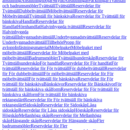
anslutning
Anslutningsböjar
Skydd
Anslutningar
Packningar
Tvättställ
och badrumsmöbler
Tvättställ
Tvättställ
Reservdelar för
Tvättställ
Dubbeltvättställ
Möbeltvättställ
Reservdelar för
Möbeltvättställ
Tvättställ för bänkskiva
Reservdelar för Tvättställ för
bänkskiva
Handfat
Reservdelar för
Handfat
Hörnhandfat
Halvinbyggda tvättställ
Reservdelar för
Halvinbyggda
tvättställ
Inbyggnadstvättställ
Underbyggnadstvättställ
Reservdelar för
Underbyggnadstvättställ
Tillbehör
Propp för
avlopp
Infästningsmaterial
Möbelpaket
Möbelpaket med
möbeltvättställ
Reservdelar för Möbelpaket med
möbeltvättställ
Badrumsmöbler
Tvättställsunderskåp
Reservdelar för
Tvättställsunderskåp
För handfat
Reservdelar för För handfat
För
tvättställ
Reservdelar för För tvättställ
För dubbeltvättställ
Reservdelar
för För dubbeltvättställ
För möbeltvättställ
Reservdelar för För
möbeltvättställ
För tvättställ för bänkskiva
Reservdelar för För
tvättställ för bänkskiva
Bänkskivor
Reservdelar för Bänkskivor
För
tvättställ för bänkskiva skålform
Reservdelar för För tvättställ för
bänkskiva skålform
För tvättställ för bänkskiva
rektangulärt
Reservdelar för För tvättställ för bänkskiva
rektangulärt
Sidoskåp
Reservdelar för Sidoskåp
Låga
sidoskåp
Reservdelar för Låga sidoskåp
Högskåp
Reservdelar för
Högskåp
Mellanhöga skåp
Reservdelar för Mellanhöga
skåp
Hängande skåp
Reservdelar för Hängande skåp
Fler
badrumsmöbler
Reservdelar för Fler