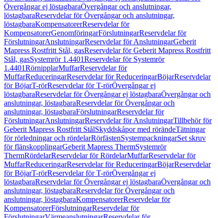
Övergångar ej löstagbara
Övergångar och anslutningar,
löstagbara
Reservdelar för Övergångar och anslutningar,
löstagbara
Kompensatorer
Reservdelar för
Kompensatorer
Genomföringar
Förslutningar
Reservdelar för
Förslutningar
Anslutningar
Reservdelar för Anslutningar
Geberit
Mapress Rostfritt Stål, gas
Reservdelar för Geberit Mapress Rostfritt
Stål, gas
Systemrör 1.4401
Reservdelar för Systemrör
1.4401
Rörnipplar
Muffar
Reservdelar för
Muffar
Reduceringar
Reservdelar för Reduceringar
Böjar
Reservdelar
för Böjar
T-rör
Reservdelar för T-rör
Övergångar ej
löstagbara
Reservdelar för Övergångar ej löstagbara
Övergångar och
anslutningar, löstagbara
Reservdelar för Övergångar och
anslutningar, löstagbara
Förslutningar
Reservdelar för
Förslutningar
Anslutningar
Reservdelar för Anslutningar
Tillbehör för
Geberit Mapress Rostfritt Stål
Skyddskåpor med rörände
Tätningar
för rörledningar och rördelar
Rörfästen
Systempackningar
Set skruv
för flänskopplingar
Geberit Mapress Therm
Systemrör
Therm
Rördelar
Reservdelar för Rördelar
Muffar
Reservdelar för
Muffar
Reduceringar
Reservdelar för Reduceringar
Böjar
Reservdelar
för Böjar
T-rör
Reservdelar för T-rör
Övergångar ej
löstagbara
Reservdelar för Övergångar ej löstagbara
Övergångar och
anslutningar, löstagbara
Reservdelar för Övergångar och
anslutningar, löstagbara
Kompensatorer
Reservdelar för
Kompensatorer
Förslutningar
Reservdelar för
Förslutningar
Värmeanslutningar
Reservdelar för