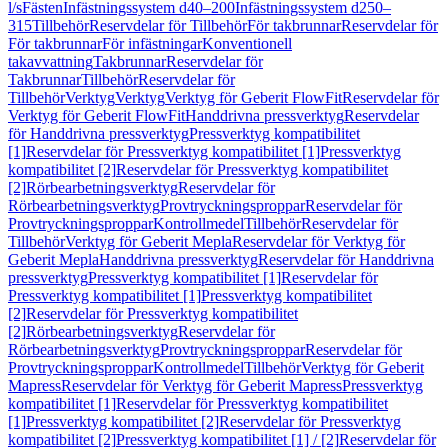
l/s
Fästen
Infästningssystem d40–200
Infästningssystem d250–
315
Tillbehör
Reservdelar för Tillbehör
För takbrunnar
Reservdelar för
För takbrunnar
För infästningar
Konventionell
takavvattning
Takbrunnar
Reservdelar för
Takbrunnar
Tillbehör
Reservdelar för
Tillbehör
Verktyg
Verktyg
Verktyg för Geberit FlowFit
Reservdelar för
Verktyg för Geberit FlowFit
Handdrivna pressverktyg
Reservdelar
för Handdrivna pressverktyg
Pressverktyg kompatibilitet
[1]
Reservdelar för Pressverktyg kompatibilitet [1]
Pressverktyg
kompatibilitet [2]
Reservdelar för Pressverktyg kompatibilitet
[2]
Rörbearbetningsverktyg
Reservdelar för
Rörbearbetningsverktyg
Provtryckningsproppar
Reservdelar för
Provtryckningsproppar
Kontrollmedel
Tillbehör
Reservdelar för
Tillbehör
Verktyg för Geberit Mepla
Reservdelar för Verktyg för
Geberit Mepla
Handdrivna pressverktyg
Reservdelar för Handdrivna
pressverktyg
Pressverktyg kompatibilitet [1]
Reservdelar för
Pressverktyg kompatibilitet [1]
Pressverktyg kompatibilitet
[2]
Reservdelar för Pressverktyg kompatibilitet
[2]
Rörbearbetningsverktyg
Reservdelar för
Rörbearbetningsverktyg
Provtryckningsproppar
Reservdelar för
Provtryckningsproppar
Kontrollmedel
Tillbehör
Verktyg för Geberit
Mapress
Reservdelar för Verktyg för Geberit Mapress
Pressverktyg
kompatibilitet [1]
Reservdelar för Pressverktyg kompatibilitet
[1]
Pressverktyg kompatibilitet [2]
Reservdelar för Pressverktyg
kompatibilitet [2]
Pressverktyg kompatibilitet [1] / [2]
Reservdelar för