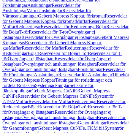
Förslutningar
Anslutningar
Reservdelar för
Anslutningar
Värmeanslutningar
Reservdelar för
Värmeanslutningar
Geberit Mapress Koppar, förkromat
Reservdelar
för Geberit Mapress Koppar, förkromat
Muffar
Reservdelar för
Muffar
Reduceringar
Reservdelar för Reduceringar
Böjar
Reservdelar
för Böjar
T-rör
Reservdelar för T-rör
Övergångar ej
löstagbara
Reservdelar för Övergångar ej löstagbara
Geberit Mapress
Koppar, gas
Reservdelar för Geberit Mapress Koppar,
gas
Muffar
Reservdelar för Muffar
Reduceringar
Reservdelar för
Reduceringar
Böjar
Reservdelar för Böjar
T-rör
Reservdelar för T-
rör
Övergångar ej löstagbara
Reservdelar för Övergångar ej
löstagbara
Övergångar och anslutningar, löstagbara
Reservdelar för
Övergångar och anslutningar, löstagbara
Förslutningar
Reservdelar
för Förslutningar
Anslutningar
Reservdelar för Anslutningar
Tillbehör
för Geberit Mapress Koppar
Tätningar för rörledningar och
rördelar
Rörfästen
Systempackningar
Set skruv för
flänskopplingar
Geberit Mapress CuNiFe
Geberit Mapress
CuNiFe
Reservdelar för Geberit Mapress CuNiFe
Systemrör
2.1972
Muffar
Reservdelar för Muffar
Reduceringar
Reservdelar för
Reduceringar
Böjar
Reservdelar för Böjar
T-rör
Reservdelar för T-
rör
Övergångar ej löstagbara
Reservdelar för Övergångar ej
löstagbara
Övergångar och anslutningar, löstagbara
Reservdelar för
Övergångar och anslutningar, löstagbara
Genomföringar
Reservdelar
för Genomföringar
Geberit Mapress CuNiFe, FKM blå
Systemrör