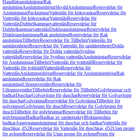
Handfatsanslutningar
Rak
anslutning
Anslutningsböjar
Skydd
Anslutningar
Reservdelar för
Anslutningar
Packningar
Vattenlås för köksvaskar
Reservdelar för
Vattenlås för köksvaskar
Vattenlås
Reservdelar för
Vattenlås
Dubbelkammarvattenlås
Reservdelar för
Dubbelkammarvattenlås
Diskhoanslutningar
Reservdelar för
Diskhoanslutningar
Rak anslutning
Reservdelar för Rak
anslutning
Tillbehör
Reservdelar för Tillbehör
Vattenlås för
sanitärenheter
Reservdelar för Vattenlås för sanitärenheter
Dolda
vattenlås
Reservdelar för Dolda vattenlås
Synliga
vattenlås
Reservdelar för Synliga vattenlås
Anslutningar
Reservdelar
för Anslutningar
Tillbehör
Vattenlås för tvättställ
Reservdelar för
Vattenlås för tvättställ
Vattenlås
Reservdelar för
Vattenlås
Anslutningsböjar
Reservdelar för Anslutningsböjar
Rak
anslutning
Reservdelar för Rak
anslutning
Utloppsventiler
Reservdelar för
Utloppsventiler
Tillbehör
Reservdelar för Tillbehör
Golvbrunnar och
badkar
Duschar
Golvavlopp för duschar
Reservdelar för Golvavlopp
för duschar
Golvränna
Reservdelar för Golvränna
Tillbehör för
golvrännor
Golvbrunn för dusch
Reservdelar för Golvbrunn för
dusch
Tillbehör för golvbrunnar
Reservdelar för Tillbehör för
golvbrunnar
Badkar
Badkar av sanitetsakryl
Rektangulära
badkar
Aggregatanslutningar för duschar och badkar
Vattenlås för
duschkar, d52
Reservdelar för Vattenlås för duschkar, d52
Utan propp
för avlopp
Reservdelar för Utan propp för avlopp
Propp för