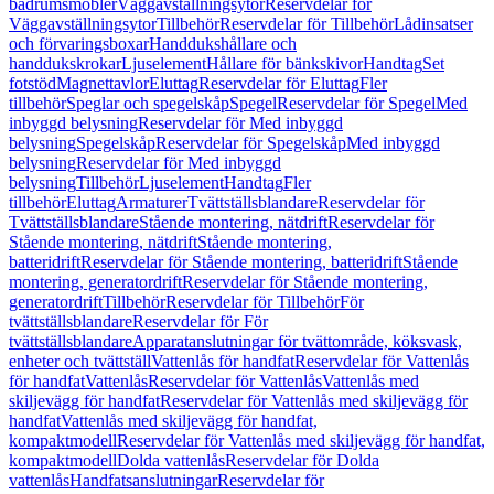
badrumsmöbler
Väggavställningsytor
Reservdelar för
Väggavställningsytor
Tillbehör
Reservdelar för Tillbehör
Lådinsatser
och förvaringsboxar
Handdukshållare och
handdukskrokar
Ljuselement
Hållare för bänkskivor
Handtag
Set
fotstöd
Magnettavlor
Eluttag
Reservdelar för Eluttag
Fler
tillbehör
Speglar och spegelskåp
Spegel
Reservdelar för Spegel
Med
inbyggd belysning
Reservdelar för Med inbyggd
belysning
Spegelskåp
Reservdelar för Spegelskåp
Med inbyggd
belysning
Reservdelar för Med inbyggd
belysning
Tillbehör
Ljuselement
Handtag
Fler
tillbehör
Eluttag
Armaturer
Tvättställsblandare
Reservdelar för
Tvättställsblandare
Stående montering, nätdrift
Reservdelar för
Stående montering, nätdrift
Stående montering,
batteridrift
Reservdelar för Stående montering, batteridrift
Stående
montering, generatordrift
Reservdelar för Stående montering,
generatordrift
Tillbehör
Reservdelar för Tillbehör
För
tvättställsblandare
Reservdelar för För
tvättställsblandare
Apparatanslutningar för tvättområde, köksvask,
enheter och tvättställ
Vattenlås för handfat
Reservdelar för Vattenlås
för handfat
Vattenlås
Reservdelar för Vattenlås
Vattenlås med
skiljevägg för handfat
Reservdelar för Vattenlås med skiljevägg för
handfat
Vattenlås med skiljevägg för handfat,
kompaktmodell
Reservdelar för Vattenlås med skiljevägg för handfat,
kompaktmodell
Dolda vattenlås
Reservdelar för Dolda
vattenlås
Handfatsanslutningar
Reservdelar för