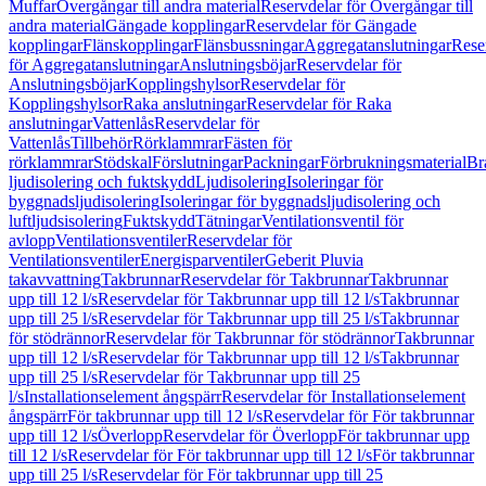
Muffar
Övergångar till andra material
Reservdelar för Övergångar till
andra material
Gängade kopplingar
Reservdelar för Gängade
kopplingar
Flänskopplingar
Flänsbussningar
Aggregatanslutningar
Rese
för Aggregatanslutningar
Anslutningsböjar
Reservdelar för
Anslutningsböjar
Kopplingshylsor
Reservdelar för
Kopplingshylsor
Raka anslutningar
Reservdelar för Raka
anslutningar
Vattenlås
Reservdelar för
Vattenlås
Tillbehör
Rörklammrar
Fästen för
rörklammrar
Stödskal
Förslutningar
Packningar
Förbrukningsmaterial
Br
ljudisolering och fuktskydd
Ljudisolering
Isoleringar för
byggnadsljudisolering
Isoleringar för byggnadsljudisolering och
luftljudsisolering
Fuktskydd
Tätningar
Ventilationsventil för
avlopp
Ventilationsventiler
Reservdelar för
Ventilationsventiler
Energisparventiler
Geberit Pluvia
takavvattning
Takbrunnar
Reservdelar för Takbrunnar
Takbrunnar
upp till 12 l/s
Reservdelar för Takbrunnar upp till 12 l/s
Takbrunnar
upp till 25 l/s
Reservdelar för Takbrunnar upp till 25 l/s
Takbrunnar
för stödrännor
Reservdelar för Takbrunnar för stödrännor
Takbrunnar
upp till 12 l/s
Reservdelar för Takbrunnar upp till 12 l/s
Takbrunnar
upp till 25 l/s
Reservdelar för Takbrunnar upp till 25
l/s
Installationselement ångspärr
Reservdelar för Installationselement
ångspärr
För takbrunnar upp till 12 l/s
Reservdelar för För takbrunnar
upp till 12 l/s
Överlopp
Reservdelar för Överlopp
För takbrunnar upp
till 12 l/s
Reservdelar för För takbrunnar upp till 12 l/s
För takbrunnar
upp till 25 l/s
Reservdelar för För takbrunnar upp till 25