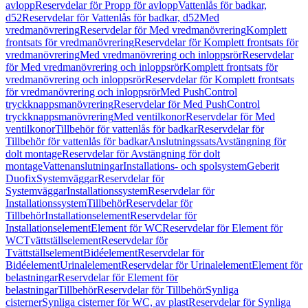
avlopp
Reservdelar för Propp för avlopp
Vattenlås för badkar,
d52
Reservdelar för Vattenlås för badkar, d52
Med
vredmanövrering
Reservdelar för Med vredmanövrering
Komplett
frontsats för vredmanövrering
Reservdelar för Komplett frontsats för
vredmanövrering
Med vredmanövrering och inloppsrör
Reservdelar
för Med vredmanövrering och inloppsrör
Komplett frontsats för
vredmanövrering och inloppsrör
Reservdelar för Komplett frontsats
för vredmanövrering och inloppsrör
Med PushControl
tryckknappsmanövrering
Reservdelar för Med PushControl
tryckknappsmanövrering
Med ventilkonor
Reservdelar för Med
ventilkonor
Tillbehör för vattenlås för badkar
Reservdelar för
Tillbehör för vattenlås för badkar
Anslutningssats
Avstängning för
dolt montage
Reservdelar för Avstängning för dolt
montage
Vattenanslutningar
Installations- och spolsystem
Geberit
Duofix
Systemväggar
Reservdelar för
Systemväggar
Installationssystem
Reservdelar för
Installationssystem
Tillbehör
Reservdelar för
Tillbehör
Installationselement
Reservdelar för
Installationselement
Element för WC
Reservdelar för Element för
WC
Tvättställselement
Reservdelar för
Tvättställselement
Bidéelement
Reservdelar för
Bidéelement
Urinalelement
Reservdelar för Urinalelement
Element för
belastningar
Reservdelar för Element för
belastningar
Tillbehör
Reservdelar för Tillbehör
Synliga
cisterner
Synliga cisterner för WC, av plast
Reservdelar för Synliga