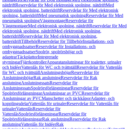
nätdrift
Reservdelar för Med elektronisk spolning, nätdrift
Med
elektronisk spolning, batteridrift
Reservdelar för Med elektronisk
spolning, batteridrift
Med pneumatisk spolning
Reservdelar för Med
pneumatisk spolning
Väggmontage
Reservdelar för
Väggmontage
Med elektronisk spolning, nätdrift
Reservdelar för Med
elektronisk spolning, nätdrift
Med elektronisk spolning,
batteridrift
Reservdelar för Med elektronisk spolning,
batteridrift
Tillbehör
Reservdelar för Tillbehör
Installations- och
ombyggnadssatser
Reservdelar för Installations- och
ombyggnadssatser
Spolrör, spolrörsböjar och
adaptrar
Täckplattor
Integrerade
styrningar
Fjärrkontroller
Apparatanslutningar för toaletter, urinaler
och bidéer
Vattenlås för WC och tvättställ
Reservdelar för Vattenlås
för WC och tvättställ
Anslutningsböjar
Reservdelar för
Anslutningsböjar
Rak anslutning
Reservdelar för Rak
anslutning
Anslutningssats
Reservdelar för
Anslutningssats
Spolrörsförlängningar
Reservdelar för
Spolrörsförlängningar
Anslutningar av PVC
Reservdelar för
Anslutningar av PVC
Manschetter och täckkåpor
Adapter- och
kopplingsdelar
Vattenlås för urinaler
Reservdelar för Vattenlås för
urinaler
Vattenlås
Reservdelar för
Vattenlås
Spolrörsförlängningar
Reservdelar för
Spolrörsförlängningar
Rak anslutning
Reservdelar för Rak
anslutning
Vattenlås för bidéer
Rak