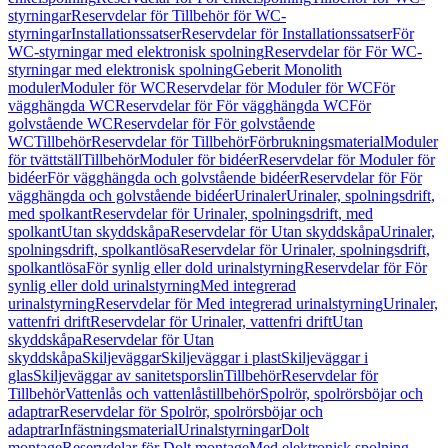
styrningar
Reservdelar för Tillbehör för WC-
styrningar
Installationssatser
Reservdelar för Installationssatser
För
WC-styrningar med elektronisk spolning
Reservdelar för För WC-
styrningar med elektronisk spolning
Geberit Monolith
moduler
Moduler för WC
Reservdelar för Moduler för WC
För
vägghängda WC
Reservdelar för För vägghängda WC
För
golvstående WC
Reservdelar för För golvstående
WC
Tillbehör
Reservdelar för Tillbehör
Förbrukningsmaterial
Moduler
för tvättställ
Tillbehör
Moduler för bidéer
Reservdelar för Moduler för
bidéer
För vägghängda och golvstående bidéer
Reservdelar för För
vägghängda och golvstående bidéer
Urinaler
Urinaler, spolningsdrift,
med spolkant
Reservdelar för Urinaler, spolningsdrift, med
spolkant
Utan skyddskåpa
Reservdelar för Utan skyddskåpa
Urinaler,
spolningsdrift, spolkantlösa
Reservdelar för Urinaler, spolningsdrift,
spolkantlösa
För synlig eller dold urinalstyrning
Reservdelar för För
synlig eller dold urinalstyrning
Med integrerad
urinalstyrning
Reservdelar för Med integrerad urinalstyrning
Urinaler,
vattenfri drift
Reservdelar för Urinaler, vattenfri drift
Utan
skyddskåpa
Reservdelar för Utan
skyddskåpa
Skiljeväggar
Skiljeväggar i plast
Skiljeväggar i
glas
Skiljeväggar av sanitetsporslin
Tillbehör
Reservdelar för
Tillbehör
Vattenlås och vattenlåstillbehör
Spolrör, spolrörsböjar och
adaptrar
Reservdelar för Spolrör, spolrörsböjar och
adaptrar
Infästningsmaterial
Urinalstyrningar
Dolt
montage
Reservdelar för Dolt montage
Med elektronisk spolning,