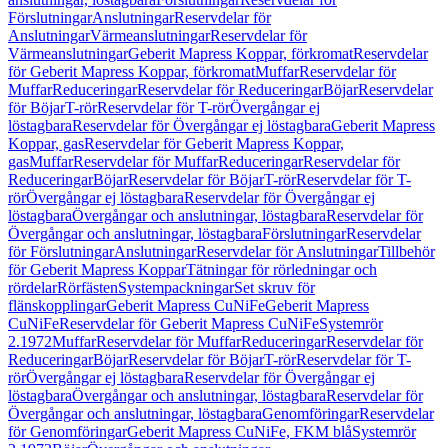
Förslutningar
Anslutningar
Reservdelar för
Anslutningar
Värmeanslutningar
Reservdelar för
Värmeanslutningar
Geberit Mapress Koppar, förkromat
Reservdelar
för Geberit Mapress Koppar, förkromat
Muffar
Reservdelar för
Muffar
Reduceringar
Reservdelar för Reduceringar
Böjar
Reservdelar
för Böjar
T-rör
Reservdelar för T-rör
Övergångar ej
löstagbara
Reservdelar för Övergångar ej löstagbara
Geberit Mapress
Koppar, gas
Reservdelar för Geberit Mapress Koppar,
gas
Muffar
Reservdelar för Muffar
Reduceringar
Reservdelar för
Reduceringar
Böjar
Reservdelar för Böjar
T-rör
Reservdelar för T-
rör
Övergångar ej löstagbara
Reservdelar för Övergångar ej
löstagbara
Övergångar och anslutningar, löstagbara
Reservdelar för
Övergångar och anslutningar, löstagbara
Förslutningar
Reservdelar
för Förslutningar
Anslutningar
Reservdelar för Anslutningar
Tillbehör
för Geberit Mapress Koppar
Tätningar för rörledningar och
rördelar
Rörfästen
Systempackningar
Set skruv för
flänskopplingar
Geberit Mapress CuNiFe
Geberit Mapress
CuNiFe
Reservdelar för Geberit Mapress CuNiFe
Systemrör
2.1972
Muffar
Reservdelar för Muffar
Reduceringar
Reservdelar för
Reduceringar
Böjar
Reservdelar för Böjar
T-rör
Reservdelar för T-
rör
Övergångar ej löstagbara
Reservdelar för Övergångar ej
löstagbara
Övergångar och anslutningar, löstagbara
Reservdelar för
Övergångar och anslutningar, löstagbara
Genomföringar
Reservdelar
för Genomföringar
Geberit Mapress CuNiFe, FKM blå
Systemrör