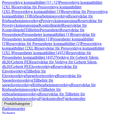
Pressverktyg kompatibilitet [1] / [2]
Pressverktyg kompatibilitet
[2XL]
Reservdelar för Pressverktyg kompatibilitet
[2XL]
Pressverktyg kompatibilitet [3]
Reservdelar för Pressverktyg
kompatibilitet [3]
Rörbearbetningsverktyg
Reservdelar för
Rörbearbetningsverktyg
Provtryckningsproppar
Reservdelar för
Provtryckningsproppar
Kontrollmedel
Reservdelar för
Kontrollmedel
Tillbehör
Pressenheter
Reservdelar för
Pressenheter
Pressenheter kompatibilitet [1]
Reservdelar för
Pressenheter kompatibilitet [1]
Pressenheter kompatibilitet
[2]
Reservdelar för Pressenheter kompatibilitet [2]
Pressverktyg
kompatibilitet [2XL]
Reservdelar för Pressverktyg kompatibilitet
[2XL]
Pressenheter kompatibilitet [4]/[2]
Reservdelar för
Pressenheter kompatibilitet [4]/[2]
Verktyg för Geberit Silent-
db20/Geberit PE
Reservdelar för Verktyg för Geberit Silent-
db20/Geberit PE
Elsvetsverktyg
Reservdelar för
Elsvetsverktyg
Tillbehör för
Elsvetsverktyg
Spegelsvetsverktyg
Reservdelar för
Spegelsvetsverktyg
Tillbehör för
spegelsvetsverktyg
Rörbearbetningsverktyg
Reservdelar för
Rörbearbetningsverktyg
Tillbehör för
rörbearbetningsverktyg
Reservdelar för Tillbehör för
rörbearbetningsverktyg
Fjärrkontroller
Fjärrkontroller
Produktkategorier
Badrumsserier
Nyheter