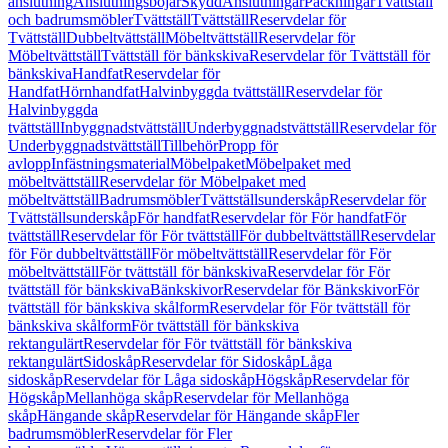
anslutning
Anslutningsböjar
Skydd
Anslutningar
Packningar
Tvättställ
och badrumsmöbler
Tvättställ
Tvättställ
Reservdelar för
Tvättställ
Dubbeltvättställ
Möbeltvättställ
Reservdelar för
Möbeltvättställ
Tvättställ för bänkskiva
Reservdelar för Tvättställ för
bänkskiva
Handfat
Reservdelar för
Handfat
Hörnhandfat
Halvinbyggda tvättställ
Reservdelar för
Halvinbyggda
tvättställ
Inbyggnadstvättställ
Underbyggnadstvättställ
Reservdelar för
Underbyggnadstvättställ
Tillbehör
Propp för
avlopp
Infästningsmaterial
Möbelpaket
Möbelpaket med
möbeltvättställ
Reservdelar för Möbelpaket med
möbeltvättställ
Badrumsmöbler
Tvättställsunderskåp
Reservdelar för
Tvättställsunderskåp
För handfat
Reservdelar för För handfat
För
tvättställ
Reservdelar för För tvättställ
För dubbeltvättställ
Reservdelar
för För dubbeltvättställ
För möbeltvättställ
Reservdelar för För
möbeltvättställ
För tvättställ för bänkskiva
Reservdelar för För
tvättställ för bänkskiva
Bänkskivor
Reservdelar för Bänkskivor
För
tvättställ för bänkskiva skålform
Reservdelar för För tvättställ för
bänkskiva skålform
För tvättställ för bänkskiva
rektangulärt
Reservdelar för För tvättställ för bänkskiva
rektangulärt
Sidoskåp
Reservdelar för Sidoskåp
Låga
sidoskåp
Reservdelar för Låga sidoskåp
Högskåp
Reservdelar för
Högskåp
Mellanhöga skåp
Reservdelar för Mellanhöga
skåp
Hängande skåp
Reservdelar för Hängande skåp
Fler
badrumsmöbler
Reservdelar för Fler