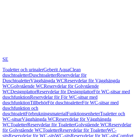
SE
Toaletter och urinaler
Geberit AquaClean
duschtoaletter
Duschtoaletter
Reservdelar för
Duschtoaletter
Vägghängda WC
Reservdelar för Vägghängda
WC
Golvstående WC
Reservdelar för Golvstående
WC
Designplattor
Reservdelar för Designplattor
För WC-sitsar med
duschfunktion
Reservdelar för För WC-sitsar med
duschfunktion
Tillbehör
För duschtoaletter
För WC-sitsar med
duschfunktion och
duschtoalett
Förbrukningsmaterial
Funktionsenheter
Toaletter och
WC-sitsar
Vägghängda WC
Reservdelar för Vägghängda
WC
Toaletter
Reservdelar för Toaletter
Golvstående WC
Reservdelar
för Golvstående WC
Toaletter
Reservdelar för Toaletter
WC-
sits
Reservdelar för WC-sits
WC-sits
Reservdelar för WC-sits
Comfort