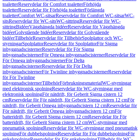
toaletter
Reservdelar för Comfort toaletter
Förhöjda
toaletter
Reservdelar för Förhöjda toaletter
Förlängda
toaletter
Comfort WC-sitsar
Reservdelar för Comfort WC-sitsar
WC-
sits
Reservdelar för WC-sits
WC-sittring
Reservdelar för WC-
sittring
Bidéer
Vägghängda bidéer
Reservdelar för Vägghängda
bidéer
Golvstående bidéer
Reservdelar för Golvstående
bidéer
Tillbehör
Reservdelar för Tillbehör
Spolplattor och WC-
styrningar
Spolplattor
Reservdelar för Spolplattor
För Sigma
inbyggnadscisterner
Reservdelar för För Sigma
inbyggnadscisterner
För Omega inbyggnadscisterner
Reservdelar för
För Omega inbyggnadscisterner
För Delta
inbyggnadscisterner
Reservdelar för För Delta
inbyggnadscisterner
För Twinline inbyggnadscisterner
Reservdelar
för För Twinline
inbyggnadscisterner
Tillbehör
Förbrukningsmaterial
WC-styrningar
med elektronisk spolning
Reservdelar för WC-styrningar med
elektronisk spolning
För nätdrift, för Geberit Sigma cistern 12
cm
Reservdelar för För nätdrift, för Geberit Sigma cistern 12 cm
För
nätdrift, för Geberit Omega inbyggnadscistern 12 cm
Reservdelar för
För nätdrift, för Geberit Omega inbyggnadscistern 12 cm
För
batteridrift, för Geberit Sigma cistern 12 cm
Reservdelar för För
batteridrift, för Geberit Sigma cistern 12 cm
WC-styrningar med
pneumatisk spolning
Reservdelar för WC-styrningar med pneumatisk
spolning
För dubbelspolning
Reservdelar för För dubbelspolning
För
enkelspolning
Reservdelar för För enkelspolning
Tillbehör för WC-