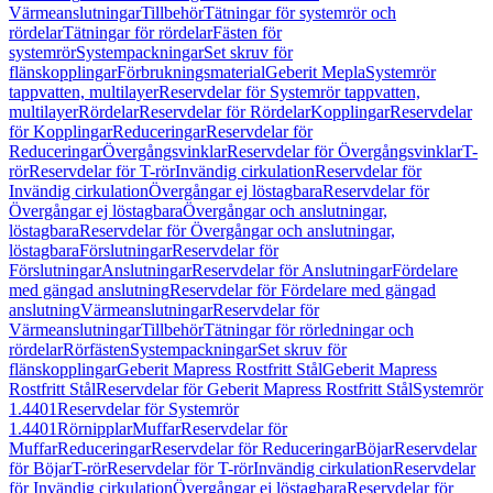
Värmeanslutningar
Tillbehör
Tätningar för systemrör och
rördelar
Tätningar för rördelar
Fästen för
systemrör
Systempackningar
Set skruv för
flänskopplingar
Förbrukningsmaterial
Geberit Mepla
Systemrör
tappvatten, multilayer
Reservdelar för Systemrör tappvatten,
multilayer
Rördelar
Reservdelar för Rördelar
Kopplingar
Reservdelar
för Kopplingar
Reduceringar
Reservdelar för
Reduceringar
Övergångsvinklar
Reservdelar för Övergångsvinklar
T-
rör
Reservdelar för T-rör
Invändig cirkulation
Reservdelar för
Invändig cirkulation
Övergångar ej löstagbara
Reservdelar för
Övergångar ej löstagbara
Övergångar och anslutningar,
löstagbara
Reservdelar för Övergångar och anslutningar,
löstagbara
Förslutningar
Reservdelar för
Förslutningar
Anslutningar
Reservdelar för Anslutningar
Fördelare
med gängad anslutning
Reservdelar för Fördelare med gängad
anslutning
Värmeanslutningar
Reservdelar för
Värmeanslutningar
Tillbehör
Tätningar för rörledningar och
rördelar
Rörfästen
Systempackningar
Set skruv för
flänskopplingar
Geberit Mapress Rostfritt Stål
Geberit Mapress
Rostfritt Stål
Reservdelar för Geberit Mapress Rostfritt Stål
Systemrör
1.4401
Reservdelar för Systemrör
1.4401
Rörnipplar
Muffar
Reservdelar för
Muffar
Reduceringar
Reservdelar för Reduceringar
Böjar
Reservdelar
för Böjar
T-rör
Reservdelar för T-rör
Invändig cirkulation
Reservdelar
för Invändig cirkulation
Övergångar ej löstagbara
Reservdelar för