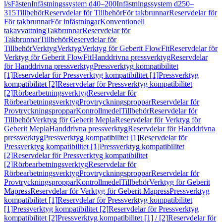
l/s
Fästen
Infästningssystem d40–200
Infästningssystem d250–
315
Tillbehör
Reservdelar för Tillbehör
För takbrunnar
Reservdelar för
För takbrunnar
För infästningar
Konventionell
takavvattning
Takbrunnar
Reservdelar för
Takbrunnar
Tillbehör
Reservdelar för
Tillbehör
Verktyg
Verktyg
Verktyg för Geberit FlowFit
Reservdelar för
Verktyg för Geberit FlowFit
Handdrivna pressverktyg
Reservdelar
för Handdrivna pressverktyg
Pressverktyg kompatibilitet
[1]
Reservdelar för Pressverktyg kompatibilitet [1]
Pressverktyg
kompatibilitet [2]
Reservdelar för Pressverktyg kompatibilitet
[2]
Rörbearbetningsverktyg
Reservdelar för
Rörbearbetningsverktyg
Provtryckningsproppar
Reservdelar för
Provtryckningsproppar
Kontrollmedel
Tillbehör
Reservdelar för
Tillbehör
Verktyg för Geberit Mepla
Reservdelar för Verktyg för
Geberit Mepla
Handdrivna pressverktyg
Reservdelar för Handdrivna
pressverktyg
Pressverktyg kompatibilitet [1]
Reservdelar för
Pressverktyg kompatibilitet [1]
Pressverktyg kompatibilitet
[2]
Reservdelar för Pressverktyg kompatibilitet
[2]
Rörbearbetningsverktyg
Reservdelar för
Rörbearbetningsverktyg
Provtryckningsproppar
Reservdelar för
Provtryckningsproppar
Kontrollmedel
Tillbehör
Verktyg för Geberit
Mapress
Reservdelar för Verktyg för Geberit Mapress
Pressverktyg
kompatibilitet [1]
Reservdelar för Pressverktyg kompatibilitet
[1]
Pressverktyg kompatibilitet [2]
Reservdelar för Pressverktyg
kompatibilitet [2]
Pressverktyg kompatibilitet [1] / [2]
Reservdelar för