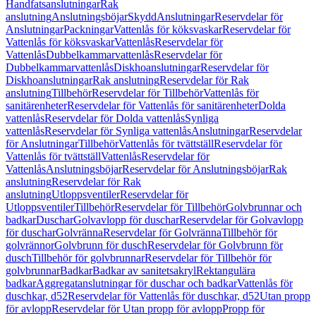
Handfatsanslutningar
Rak
anslutning
Anslutningsböjar
Skydd
Anslutningar
Reservdelar för
Anslutningar
Packningar
Vattenlås för köksvaskar
Reservdelar för
Vattenlås för köksvaskar
Vattenlås
Reservdelar för
Vattenlås
Dubbelkammarvattenlås
Reservdelar för
Dubbelkammarvattenlås
Diskhoanslutningar
Reservdelar för
Diskhoanslutningar
Rak anslutning
Reservdelar för Rak
anslutning
Tillbehör
Reservdelar för Tillbehör
Vattenlås för
sanitärenheter
Reservdelar för Vattenlås för sanitärenheter
Dolda
vattenlås
Reservdelar för Dolda vattenlås
Synliga
vattenlås
Reservdelar för Synliga vattenlås
Anslutningar
Reservdelar
för Anslutningar
Tillbehör
Vattenlås för tvättställ
Reservdelar för
Vattenlås för tvättställ
Vattenlås
Reservdelar för
Vattenlås
Anslutningsböjar
Reservdelar för Anslutningsböjar
Rak
anslutning
Reservdelar för Rak
anslutning
Utloppsventiler
Reservdelar för
Utloppsventiler
Tillbehör
Reservdelar för Tillbehör
Golvbrunnar och
badkar
Duschar
Golvavlopp för duschar
Reservdelar för Golvavlopp
för duschar
Golvränna
Reservdelar för Golvränna
Tillbehör för
golvrännor
Golvbrunn för dusch
Reservdelar för Golvbrunn för
dusch
Tillbehör för golvbrunnar
Reservdelar för Tillbehör för
golvbrunnar
Badkar
Badkar av sanitetsakryl
Rektangulära
badkar
Aggregatanslutningar för duschar och badkar
Vattenlås för
duschkar, d52
Reservdelar för Vattenlås för duschkar, d52
Utan propp
för avlopp
Reservdelar för Utan propp för avlopp
Propp för