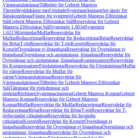
Värmeanslutningar
Tillbehör för Geberit Mapress
Therm
Skyddskåpor med rörände
Systempackningar
Set skruv för
flänskopplingar
Fästen för systemrör
Geberit Mapress Elförzinkat
Stål
Geberit Mapress Elförzinkat Stål
Reservdelar för Geberit
Mapress Elförzinkat Stål
Systemrör 1.0034
Systemrör
1.0215
Rörnipplar
Muffar
Reservdelar för
Muffar
Reduceringar
Reservdelar för Reduceringar
Böjar
Reservdelar
för Böjar
T-rör
Reservdelar för T-rör
Korsrör
Reservdelar för
Korsrör
Övergångar ej löstagbara
Reservdelar för Övergångar ej
löstagbara
Övergångar och anslutningar, löstagbara
Reservdelar för
Övergångar och anslutningar, löstagbara
Kompensatorer
Reservdelar
för Kompensatorer
Förslutningar
Reservdelar för Förslutningar
Muffar
för värme
Reservdelar för Muffar för
värme
Värmeanslutningar
Reservdelar för
Värmeanslutningar
Tillbehör för Geberit Mapress Elförzinkat
Stål
Tätningar för rörledningar och
rördelar
Rörfästen
Systempackningar
Geberit Mapress Koppar
Geberit
Mapress Koppar
Reservdelar för Geberit Mapress
Koppar
Muffar
Reservdelar för Muffar
Reduceringar
Reservdelar för
Reduceringar
Böjar
Reservdelar för Böjar
T-rör
Reservdelar för T-
rör
Invändig cirkulation
Reservdelar för Invändig
cirkulation
Korsrör
Reservdelar för Korsrör
Övergångar ej
löstagbara
Reservdelar för Övergångar ej löstagbara
Övergångar och
anslutningar, löstagbara
Reservdelar för Övergångar och
anslutningar, löstagbara
Förslutningar
Reservdelar för