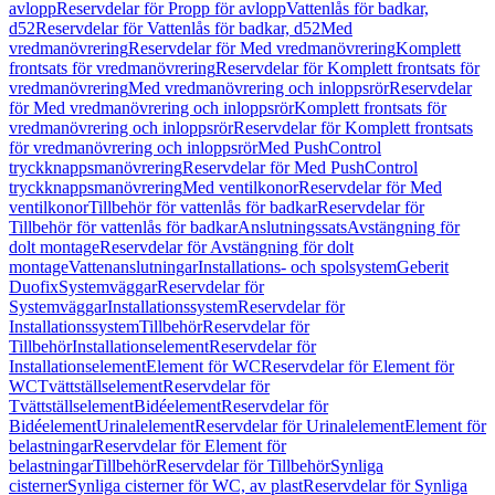
avlopp
Reservdelar för Propp för avlopp
Vattenlås för badkar,
d52
Reservdelar för Vattenlås för badkar, d52
Med
vredmanövrering
Reservdelar för Med vredmanövrering
Komplett
frontsats för vredmanövrering
Reservdelar för Komplett frontsats för
vredmanövrering
Med vredmanövrering och inloppsrör
Reservdelar
för Med vredmanövrering och inloppsrör
Komplett frontsats för
vredmanövrering och inloppsrör
Reservdelar för Komplett frontsats
för vredmanövrering och inloppsrör
Med PushControl
tryckknappsmanövrering
Reservdelar för Med PushControl
tryckknappsmanövrering
Med ventilkonor
Reservdelar för Med
ventilkonor
Tillbehör för vattenlås för badkar
Reservdelar för
Tillbehör för vattenlås för badkar
Anslutningssats
Avstängning för
dolt montage
Reservdelar för Avstängning för dolt
montage
Vattenanslutningar
Installations- och spolsystem
Geberit
Duofix
Systemväggar
Reservdelar för
Systemväggar
Installationssystem
Reservdelar för
Installationssystem
Tillbehör
Reservdelar för
Tillbehör
Installationselement
Reservdelar för
Installationselement
Element för WC
Reservdelar för Element för
WC
Tvättställselement
Reservdelar för
Tvättställselement
Bidéelement
Reservdelar för
Bidéelement
Urinalelement
Reservdelar för Urinalelement
Element för
belastningar
Reservdelar för Element för
belastningar
Tillbehör
Reservdelar för Tillbehör
Synliga
cisterner
Synliga cisterner för WC, av plast
Reservdelar för Synliga