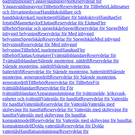
badrumsmöbler
Väggavställningsytor
Reservdelar för
Väggavställningsytor
Tillbehör
Reservdelar för Tillbehör
Lådinsatser
och förvaringsboxar
Handdukshållare och
handdukskrokar
Ljuselement
Hållare för bänkskivor
Handtag
Set
fotstöd
Magnettavlor
Eluttag
Reservdelar för Eluttag
Fler
tillbehör
Speglar och spegelskåp
Spegel
Reservdelar för Spegel
Med
inbyggd belysning
Reservdelar för Med inbyggd
belysning
Spegelskåp
Reservdelar för Spegelskåp
Med inbyggd
belysning
Reservdelar för Med inbyggd
belysning
Tillbehör
Ljuselement
Handtag
Fler
tillbehör
Eluttag
Armaturer
Tvättställsblandare
Reservdelar för
Tvättställsblandare
Stående montering, nätdrift
Reservdelar för
Stående montering, nätdrift
Stående montering,
batteridrift
Reservdelar för Stående montering, batteridrift
Stående
montering, generatordrift
Reservdelar för Stående montering,
generatordrift
Tillbehör
Reservdelar för Tillbehör
För
tvättställsblandare
Reservdelar för För
tvättställsblandare
Apparatanslutningar för tvättområde, köksvask,
enheter och tvättställ
Vattenlås för handfat
Reservdelar för Vattenlås
för handfat
Vattenlås
Reservdelar för Vattenlås
Vattenlås med
skiljevägg för handfat
Reservdelar för Vattenlås med skiljevägg för
handfat
Vattenlås med skiljevägg för handfat,
kompaktmodell
Reservdelar för Vattenlås med skiljevägg för handfat,
kompaktmodell
Dolda vattenlås
Reservdelar för Dolda
vattenlås
Handfatsanslutningar
Reservdelar för