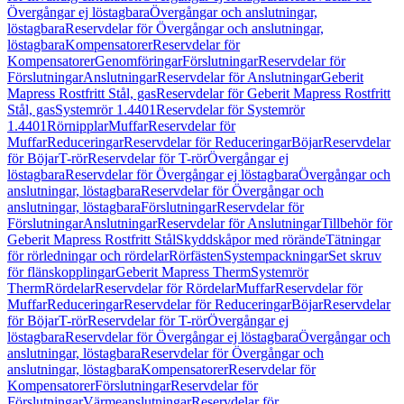
Övergångar ej löstagbara
Övergångar och anslutningar,
löstagbara
Reservdelar för Övergångar och anslutningar,
löstagbara
Kompensatorer
Reservdelar för
Kompensatorer
Genomföringar
Förslutningar
Reservdelar för
Förslutningar
Anslutningar
Reservdelar för Anslutningar
Geberit
Mapress Rostfritt Stål, gas
Reservdelar för Geberit Mapress Rostfritt
Stål, gas
Systemrör 1.4401
Reservdelar för Systemrör
1.4401
Rörnipplar
Muffar
Reservdelar för
Muffar
Reduceringar
Reservdelar för Reduceringar
Böjar
Reservdelar
för Böjar
T-rör
Reservdelar för T-rör
Övergångar ej
löstagbara
Reservdelar för Övergångar ej löstagbara
Övergångar och
anslutningar, löstagbara
Reservdelar för Övergångar och
anslutningar, löstagbara
Förslutningar
Reservdelar för
Förslutningar
Anslutningar
Reservdelar för Anslutningar
Tillbehör för
Geberit Mapress Rostfritt Stål
Skyddskåpor med rörände
Tätningar
för rörledningar och rördelar
Rörfästen
Systempackningar
Set skruv
för flänskopplingar
Geberit Mapress Therm
Systemrör
Therm
Rördelar
Reservdelar för Rördelar
Muffar
Reservdelar för
Muffar
Reduceringar
Reservdelar för Reduceringar
Böjar
Reservdelar
för Böjar
T-rör
Reservdelar för T-rör
Övergångar ej
löstagbara
Reservdelar för Övergångar ej löstagbara
Övergångar och
anslutningar, löstagbara
Reservdelar för Övergångar och
anslutningar, löstagbara
Kompensatorer
Reservdelar för
Kompensatorer
Förslutningar
Reservdelar för
Förslutningar
Värmeanslutningar
Reservdelar för