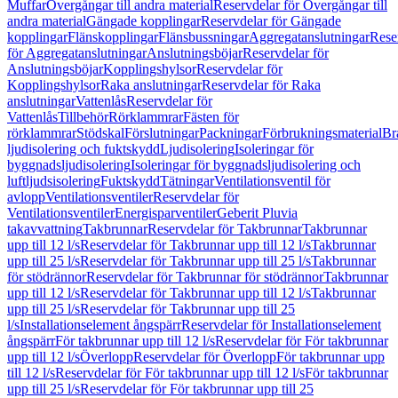
Muffar
Övergångar till andra material
Reservdelar för Övergångar till
andra material
Gängade kopplingar
Reservdelar för Gängade
kopplingar
Flänskopplingar
Flänsbussningar
Aggregatanslutningar
Rese
för Aggregatanslutningar
Anslutningsböjar
Reservdelar för
Anslutningsböjar
Kopplingshylsor
Reservdelar för
Kopplingshylsor
Raka anslutningar
Reservdelar för Raka
anslutningar
Vattenlås
Reservdelar för
Vattenlås
Tillbehör
Rörklammrar
Fästen för
rörklammrar
Stödskal
Förslutningar
Packningar
Förbrukningsmaterial
Br
ljudisolering och fuktskydd
Ljudisolering
Isoleringar för
byggnadsljudisolering
Isoleringar för byggnadsljudisolering och
luftljudsisolering
Fuktskydd
Tätningar
Ventilationsventil för
avlopp
Ventilationsventiler
Reservdelar för
Ventilationsventiler
Energisparventiler
Geberit Pluvia
takavvattning
Takbrunnar
Reservdelar för Takbrunnar
Takbrunnar
upp till 12 l/s
Reservdelar för Takbrunnar upp till 12 l/s
Takbrunnar
upp till 25 l/s
Reservdelar för Takbrunnar upp till 25 l/s
Takbrunnar
för stödrännor
Reservdelar för Takbrunnar för stödrännor
Takbrunnar
upp till 12 l/s
Reservdelar för Takbrunnar upp till 12 l/s
Takbrunnar
upp till 25 l/s
Reservdelar för Takbrunnar upp till 25
l/s
Installationselement ångspärr
Reservdelar för Installationselement
ångspärr
För takbrunnar upp till 12 l/s
Reservdelar för För takbrunnar
upp till 12 l/s
Överlopp
Reservdelar för Överlopp
För takbrunnar upp
till 12 l/s
Reservdelar för För takbrunnar upp till 12 l/s
För takbrunnar
upp till 25 l/s
Reservdelar för För takbrunnar upp till 25