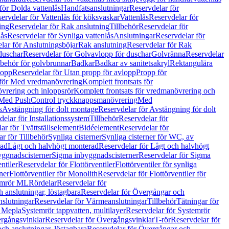
för Dolda vattenlås
Handfatsanslutningar
Reservdelar för
ervdelar för Vattenlås för köksvaskar
Vattenlås
Reservdelar för
ing
Reservdelar för Rak anslutning
Tillbehör
Reservdelar för
lås
Reservdelar för Synliga vattenlås
Anslutningar
Reservdelar för
lar för Anslutningsböjar
Rak anslutning
Reservdelar för Rak
duschar
Reservdelar för Golvavlopp för duschar
Golvränna
Reservdelar
lbehör för golvbrunnar
Badkar
Badkar av sanitetsakryl
Rektangulära
lopp
Reservdelar för Utan propp för avlopp
Propp för
 för Med vredmanövrering
Komplett frontsats för
vrering och inloppsrör
Komplett frontsats för vredmanövrering och
 Med PushControl tryckknappsmanövrering
Med
s
Avstängning för dolt montage
Reservdelar för Avstängning för dolt
elar för Installationssystem
Tillbehör
Reservdelar för
ar för Tvättställselement
Bidéelement
Reservdelar för
r för Tillbehör
Synliga cisterner
Synliga cisterner för WC, av
rad
Lågt och halvhögt monterad
Reservdelar för Lågt och halvhögt
yggnadscisterner
Sigma inbyggnadscisterner
Reservdelar för Sigma
ntiler
Reservdelar för Flottörventiler
Flottörventiler för synliga
ner
Flottörventiler för Monolith
Reservdelar för Flottörventiler för
emrör ML
Rördelar
Reservdelar för
 anslutningar, löstagbara
Reservdelar för Övergångar och
slutningar
Reservdelar för Värmeanslutningar
Tillbehör
Tätningar för
 Mepla
Systemrör tappvatten, multilayer
Reservdelar för Systemrör
rgångsvinklar
Reservdelar för Övergångsvinklar
T-rör
Reservdelar för
ch anslutningar, löstagbara
Reservdelar för Övergångar och