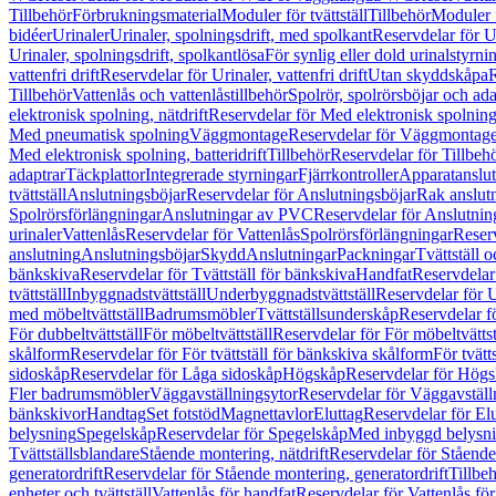
Tillbehör
Förbrukningsmaterial
Moduler för tvättställ
Tillbehör
Moduler 
bidéer
Urinaler
Urinaler, spolningsdrift, med spolkant
Reservdelar för U
Urinaler, spolningsdrift, spolkantlösa
För synlig eller dold urinalstyrni
vattenfri drift
Reservdelar för Urinaler, vattenfri drift
Utan skyddskåpa
R
Tillbehör
Vattenlås och vattenlåstillbehör
Spolrör, spolrörsböjar och ada
elektronisk spolning, nätdrift
Reservdelar för Med elektronisk spolning,
Med pneumatisk spolning
Väggmontage
Reservdelar för Väggmontag
Med elektronisk spolning, batteridrift
Tillbehör
Reservdelar för Tillbeh
adaptrar
Täckplattor
Integrerade styrningar
Fjärrkontroller
Apparatanslutn
tvättställ
Anslutningsböjar
Reservdelar för Anslutningsböjar
Rak anslut
Spolrörsförlängningar
Anslutningar av PVC
Reservdelar för Anslutni
urinaler
Vattenlås
Reservdelar för Vattenlås
Spolrörsförlängningar
Reserv
anslutning
Anslutningsböjar
Skydd
Anslutningar
Packningar
Tvättställ
bänkskiva
Reservdelar för Tvättställ för bänkskiva
Handfat
Reservdelar
tvättställ
Inbyggnadstvättställ
Underbyggnadstvättställ
Reservdelar för 
med möbeltvättställ
Badrumsmöbler
Tvättställsunderskåp
Reservdelar f
För dubbeltvättställ
För möbeltvättställ
Reservdelar för För möbeltvättst
skålform
Reservdelar för För tvättställ för bänkskiva skålform
För tvätt
sidoskåp
Reservdelar för Låga sidoskåp
Högskåp
Reservdelar för Hög
Fler badrumsmöbler
Väggavställningsytor
Reservdelar för Väggavställ
bänkskivor
Handtag
Set fotstöd
Magnettavlor
Eluttag
Reservdelar för El
belysning
Spegelskåp
Reservdelar för Spegelskåp
Med inbyggd belysn
Tvättställsblandare
Stående montering, nätdrift
Reservdelar för Stående
generatordrift
Reservdelar för Stående montering, generatordrift
Tillbe
enheter och tvättställ
Vattenlås för handfat
Reservdelar för Vattenlås fö