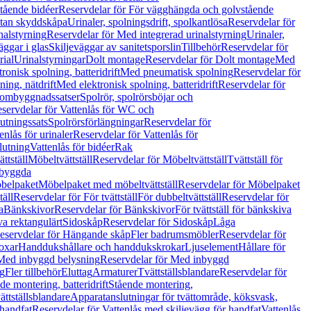
tående bidéer
Reservdelar för För vägghängda och golvstående
Utan skyddskåpa
Urinaler, spolningsdrift, spolkantlösa
Reservdelar för
nalstyrning
Reservdelar för Med integrerad urinalstyrning
Urinaler,
äggar i glas
Skiljeväggar av sanitetsporslin
Tillbehör
Reservdelar för
rial
Urinalstyrningar
Dolt montage
Reservdelar för Dolt montage
Med
onisk spolning, batteridrift
Med pneumatisk spolning
Reservdelar för
ing, nätdrift
Med elektronisk spolning, batteridrift
Reservdelar för
h ombyggnadssatser
Spolrör, spolrörsböjar och
servdelar för Vattenlås för WC och
utningssats
Spolrörsförlängningar
Reservdelar för
enlås för urinaler
Reservdelar för Vattenlås för
lutning
Vattenlås för bidéer
Rak
ttställ
Möbeltvättställ
Reservdelar för Möbeltvättställ
Tvättställ för
nbyggda
belpaket
Möbelpaket med möbeltvättställ
Reservdelar för Möbelpaket
täll
Reservdelar för För tvättställ
För dubbeltvättställ
Reservdelar för
a
Bänkskivor
Reservdelar för Bänkskivor
För tvättställ för bänkskiva
va rektangulärt
Sidoskåp
Reservdelar för Sidoskåp
Låga
eservdelar för Hängande skåp
Fler badrumsmöbler
Reservdelar för
oxar
Handdukshållare och handdukskrokar
Ljuselement
Hållare för
Med inbyggd belysning
Reservdelar för Med inbyggd
g
Fler tillbehör
Eluttag
Armaturer
Tvättställsblandare
Reservdelar för
de montering, batteridrift
Stående montering,
ättställsblandare
Apparatanslutningar för tvättområde, köksvask,
 handfat
Reservdelar för Vattenlås med skiljevägg för handfat
Vattenlås