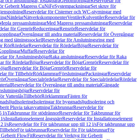
r och anslutningar, löstagbara
Genomföringar
Reservdelar för
för Geberit Mapress CuNiFe
Systempackningar
Set skruv för
ienspolning
Reservdelar för Cisterner och WC-styrningar med
ning
Nätdelar
Nätverkskomponenter
Ventiler
Kulventiler
Reservdelar för
Mepla pressanslutningar
Med Mapress pressanslutningar
Reservdelar
elar för Grenrör
Reduceringar
Rensrör
Reservdelar för
opplingar
Övergångar till andra material
Reservdelar för Övergångar
ng med tätningssockel
Reservdelar för Anslutningsring med
ör Rör
Rördelar
Reservdelar för Rördelar
Böjar
Reservdelar för
Kopplingar
Muffar
Reservdelar för
elar för Anslutningsböjar
Raka anslutningar
Reservdelar för Raka
ar för Rördelar
Böjar
Reservdelar för Böjar
Grenrör
Reservdelar för
öjar
Reservdelar för Böjar
Grenrör
Reservdelar för
lar för Tillbehör
Rörklammrar
Förslutningar
Packningar
Reservdelar
rör
Övergångar
Specialrördelar
Reservdelar för Specialrördelar
Rördelar
terial
Reservdelar för Övergångar till andra material
Gängade
slutningsböjar
Reservdelar för
ör Vattenlås
Tillbehör
Rörklammrar
Fästen för
gnadsljudisolering
Isoleringar för byggnadsljudisolering och
berit Pluvia takavvattning
Takbrunnar
Reservdelar för
 l/s
Takbrunnar för stödrännor
Reservdelar för Takbrunnar för
l/s
Installationselement ångspärr
Reservdelar för Installationselement
2 l/s
Reservdelar för För takbrunnar upp till 12 l/s
För takbrunnar upp
Tillbehör
För takbrunnar
Reservdelar för För takbrunnar
För
 Geberit FlowFit
Reservdelar för Verktyg för Geberit