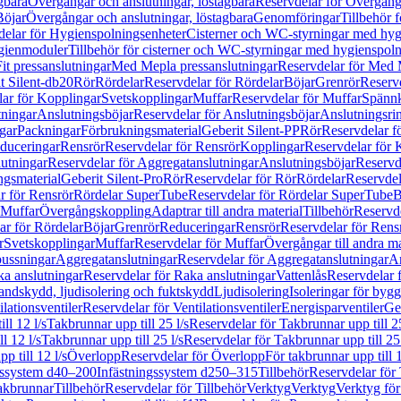
gbara
Övergångar och anslutningar, löstagbara
Reservdelar för Övergånga
Böjar
Övergångar och anslutningar, löstagbara
Genomföringar
Tillbehör 
delar för Hygienspolningsenheter
Cisterner och WC-styrningar med hyg
ygienmoduler
Tillbehör för cisterner och WC-styrningar med hygienspol
t pressanslutningar
Med Mepla pressanslutningar
Reservdelar för Med 
t Silent-db20
Rör
Rördelar
Reservdelar för Rördelar
Böjar
Grenrör
Reservd
ar för Kopplingar
Svetskopplingar
Muffar
Reservdelar för Muffar
Spännk
tningar
Anslutningsböjar
Reservdelar för Anslutningsböjar
Anslutningsri
gar
Packningar
Förbrukningsmaterial
Geberit Silent-PP
Rör
Reservdelar f
educeringar
Rensrör
Reservdelar för Rensrör
Kopplingar
Reservdelar för 
utningar
Reservdelar för Aggregatanslutningar
Anslutningsböjar
Reservd
ngsmaterial
Geberit Silent-Pro
Rör
Reservdelar för Rör
Rördelar
Reservdel
r för Rensrör
Rördelar SuperTube
Reservdelar för Rördelar SuperTube
B
 Muffar
Övergångskoppling
Adaptrar till andra material
Tillbehör
Reservde
ar för Rördelar
Böjar
Grenrör
Reduceringar
Rensrör
Reservdelar för Rens
r
Svetskopplingar
Muffar
Reservdelar för Muffar
Övergångar till andra ma
bussningar
Aggregatanslutningar
Reservdelar för Aggregatanslutningar
An
a anslutningar
Reservdelar för Raka anslutningar
Vattenlås
Reservdelar f
andskydd, ljudisolering och fuktskydd
Ljudisolering
Isoleringar för byg
ilationsventiler
Reservdelar för Ventilationsventiler
Energisparventiler
Ge
ll 12 l/s
Takbrunnar upp till 25 l/s
Reservdelar för Takbrunnar upp till 25
l 12 l/s
Takbrunnar upp till 25 l/s
Reservdelar för Takbrunnar upp till 25 
p till 12 l/s
Överlopp
Reservdelar för Överlopp
För takbrunnar upp till 1
gssystem d40–200
Infästningssystem d250–315
Tillbehör
Reservdelar för 
akbrunnar
Tillbehör
Reservdelar för Tillbehör
Verktyg
Verktyg
Verktyg för