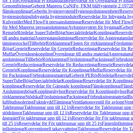
för T-rör
Övergångar ej löstagbara
Reservdelar för Övergångar ej lösta
Genomföringar
Geberit Mapress CuNiFe, FKM blå
Systemrör 2.1972
flänskopplingar
Geberits hygiensystem
Hygienspolningsenheter
Reserv
hygienspolning
Inbyggda hygienmoduler
Reservdelar för Inbyggda h
Kulventiler
Med FlowFit pressanslutningar
Reservdelar för Med FlowFi
för Med Mapress pressanslutningar
Avloppssystem för byggnad
Geberi
Rensrör
Rördelar SuperTube
Böjar
Specialrördelar
Kopplingar
Reservdel
till andra material
Aggregatanslutningar
Reservdelar för Aggregatanslu
tätningssockel
Tillbehör
Rörklammrar
Fästen för rörklammrar
Förslutnin
Böjar
Grenrör
Reservdelar för Grenrör
Reduceringar
Reservdelar för R
Muffar
Övergångskoppling
Övergångar till andra material
Aggregatansl
anslutningar
Tillbehör
Rörklammrar
Förslutningar
Packningar
Förbrukni
Grenrör
Reduceringar
Reservdelar för Reduceringar
Rensrör
Reservdela
Grenrör
Kopplingar
Reservdelar för Kopplingar
Muffar
Reservdelar för
för Packningar
Förbrukningsmaterial
Geberit PE
Rör
Rördelar
Reservdel
SuperTube
Böjar
Specialrördelar
Kopplingar
Reservdelar för Kopplinga
kopplingar
Reservdelar för Gängade kopplingar
Flänskopplingar
Fläns
Anslutningsböjar
Kopplingshylsor
Reservdelar för Kopplingshylsor
Rak
rörklammrar
Stödskal
Förslutningar
Packningar
Förbrukningsmaterial
Br
luftljudsisolering
Fuktskydd
Tätningar
Ventilationsventil för avlopp
Vent
Takbrunnar
Takbrunnar upp till 12 l/s
Reservdelar för Takbrunnar upp ti
stödrännor
Takbrunnar upp till 12 l/s
Reservdelar för Takbrunnar upp til
ångspärr
För takbrunnar upp till 12 l/s
Reservdelar för För takbrunnar up
till 25 l/s
Reservdelar för För takbrunnar upp till 25 l/s
Fästen
Infästnin
infästningar
Konventionell takavvattning
Takbrunnar
Reservdelar för T