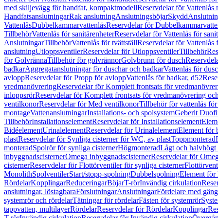
med skiljevägg för handfat, kompaktmodell
Reservdelar för Vattenlås
Handfatsanslutningar
Rak anslutning
Anslutningsböjar
Skydd
Anslutnin
Vattenlås
Dubbelkammarvattenlås
Reservdelar för Dubbelkammarvatte
Tillbehör
Vattenlås för sanitärenheter
Reservdelar för Vattenlås för sani
Anslutningar
Tillbehör
Vattenlås för tvättställ
Reservdelar för Vattenlås fö
anslutning
Utloppsventiler
Reservdelar för Utloppsventiler
Tillbehör
Res
för Golvränna
Tillbehör för golvrännor
Golvbrunn för dusch
Reservdela
badkar
Aggregatanslutningar för duschar och badkar
Vattenlås för dus
avlopp
Reservdelar för Propp för avlopp
Vattenlås för badkar, d52
Reser
vredmanövrering
Reservdelar för Komplett frontsats för vredmanövrer
inloppsrör
Reservdelar för Komplett frontsats för vredmanövrering och
ventilkonor
Reservdelar för Med ventilkonor
Tillbehör för vattenlås fö
montage
Vattenanslutningar
Installations- och spolsystem
Geberit Duof
Tillbehör
Installationselement
Reservdelar för Installationselement
Elem
Bidéelement
Urinalelement
Reservdelar för Urinalelement
Element för 
plast
Reservdelar för Synliga cisterner för WC, av plast
Toppmonterad
monterad
Spolrör för synliga cisterner
Högmonterad
Lågt och halvhögt
inbyggnadscisterner
Omega inbyggnadscisterner
Reservdelar för Omeg
cisterner
Reservdelar för Flottörventiler för synliga cisterner
Flottörvent
Monolith
Spolventiler
Start/stopp-spolning
Dubbelspolning
Element för 
Rördelar
Kopplingar
Reduceringar
Böjar
T-rör
Invändig cirkulation
Reser
anslutningar, löstagbara
Förslutningar
Anslutningar
Fördelare med gäng
systemrör och rördelar
Tätningar för rördelar
Fästen för systemrör
Syst
tappvatten, multilayer
Rördelar
Reservdelar för Rördelar
Kopplingar
Res
T-rör
Invändig cirkulation
Reservdelar för Invändig cirkulation
Övergång