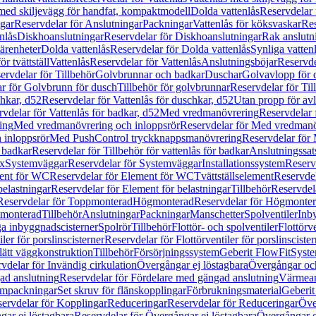
 med skiljevägg för handfat, kompaktmodell
Dolda vattenlås
Reservdelar 
gar
Reservdelar för Anslutningar
Packningar
Vattenlås för köksvaskar
Res
nlås
Diskhoanslutningar
Reservdelar för Diskhoanslutningar
Rak anslutn
tärenheter
Dolda vattenlås
Reservdelar för Dolda vattenlås
Synliga vatten
r tvättställ
Vattenlås
Reservdelar för Vattenlås
Anslutningsböjar
Reservde
ervdelar för Tillbehör
Golvbrunnar och badkar
Duschar
Golvavlopp för 
r för Golvbrunn för dusch
Tillbehör för golvbrunnar
Reservdelar för Til
chkar, d52
Reservdelar för Vattenlås för duschkar, d52
Utan propp för av
vdelar för Vattenlås för badkar, d52
Med vredmanövrering
Reservdelar
ing
Med vredmanövrering och inloppsrör
Reservdelar för Med vredmanö
 inloppsrör
Med PushControl tryckknappsmanövrering
Reservdelar för
r badkar
Reservdelar för Tillbehör för vattenlås för badkar
Anslutningssat
ix
Systemväggar
Reservdelar för Systemväggar
Installationssystem
Reservd
ent för WC
Reservdelar för Element för WC
Tvättställselement
Reservdel
belastningar
Reservdelar för Element för belastningar
Tillbehör
Reservdela
Reservdelar för Toppmonterad
Högmonterad
Reservdelar för Högmonte
 monterad
Tillbehör
Anslutningar
Packningar
Manschetter
Spolventiler
Inb
a inbyggnadscisterner
Spolrör
Tillbehör
Flottör- och spolventiler
Flottörve
iler för porslinscisterner
Reservdelar för Flottörventiler för porslinscister
lätt väggkonstruktion
Tillbehör
Försörjningssystem
Geberit FlowFit
Syst
vdelar för Invändig cirkulation
Övergångar ej löstagbara
Övergångar och
ad anslutning
Reservdelar för Fördelare med gängad anslutning
Värmean
empackningar
Set skruv för flänskopplingar
Förbrukningsmaterial
Geberit
ervdelar för Kopplingar
Reduceringar
Reservdelar för Reduceringar
Öve
ar ej löstagbara
Reservdelar för Övergångar ej löstagbara
Övergångar o