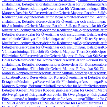
anslutningar, löstagbara
Förslutningar
Reservdelar för Förslutningar
Ans
anslutning
Värmeanslutningar
Reservdelar för Värmeanslutningar
Tillb
Mapress Rostfritt Stål
Reservdelar för Geberit Mapress Rostfritt Stål
Sy
Reduceringar
Böjar
Reservdelar för Böjar
T-rör
Reservdelar för T-rör
In
anslutningar, löstagbara
Reservdelar för Övergångar och anslutningar, 
för Anslutningar
Geberit Mapress Rostfritt Stål, gas
Reservdelar för Geb
Muffar
Reduceringar
Reservdelar för Reduceringar
Böjar
Reservdelar f
löstagbara
Reservdelar för Övergångar och anslutningar, löstagbara
För
med rörände
Tätningar för rörledningar och rördelar
Rörfästen
Systemp
Muffar
Reduceringar
Reservdelar för Reduceringar
Böjar
Reservdelar f
löstagbara
Reservdelar för Övergångar och anslutningar, löstagbara
Ko
Värmeanslutningar
Tillbehör för Geberit Mapress Therm
Skyddskåpor 
Elförzinkat Stål
Reservdelar för Geberit Mapress Elförzinkat Stål
Syste
Böjar
T-rör
Reservdelar för T-rör
Korsrör
Reservdelar för Korsrör
Övergå
anslutningar, löstagbara
Kompensatorer
Reservdelar för Kompensatore
Värmeanslutningar
Tillbehör för Geberit Mapress Elförzinkat Stål
Tätn
Mapress Koppar
Muffar
Reservdelar för Muffar
Reduceringar
Reservdel
cirkulation
Korsrör
Reservdelar för Korsrör
Övergångar ej löstagbara
Re
löstagbara
Förslutningar
Reservdelar för Förslutningar
Anslutningar
Res
Mapress Koppar, förkromat
Muffar
Reservdelar för Muffar
Reducering
löstagbara
Geberit Mapress Koppar, gas
Reservdelar för Geberit Mapr
rör
Övergångar ej löstagbara
Reservdelar för Övergångar ej löstagbara
Förslutningar
Anslutningar
Reservdelar för Anslutningar
Tillbehör för
CuNiFe
Geberit Mapress CuNiFe
Reservdelar för Geberit Mapress C