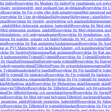
för bidéer
Reservdelar för Moduler för bidéer
För vägghängda och golvs
rinaler, spolningsdrift, med spolkant
Utan skyddskåpa
Reservdelar för 
ng
Reservdelar för För synlig eller dold urinalstyrning
Med integrerad uri
eservdelar för Utan skyddskåpa
Skiljeväggar
Skiljeväggar i plast
Skiljev
ptrar
Reservdelar för Spolrör, spolrörsböjar och adaptrar
Infästningsmate
 nätdrift
Med elektronisk spolning, batteridrift
Reservdelar för Med elektr
e
Med elektronisk spolning, nätdrift
Reservdelar för Med elektronisk spoln
ör
Installations- och ombyggnadssatser
Reservdelar för Installations- oc
ingar för toaletter, urinaler och bidéer
Vattenlås för WC och tvättställ
Re
ning
Reservdelar för Rak anslutning
Anslutningssats
Reservdelar för Ansl
ngar av PVC
Manschetter och täckkåpor
Adapter- och kopplingsdelar
Vatt
delar för Spolrörsförlängningar
Rak anslutning
Reservdelar för Rak ans
 och badrumsmöbler
Tvättställ
Tvättställ
Reservdelar för Tvättställ
Dubbeltvä
 för Handfat
Hörnhandfat
Halvinbyggda tvättställ
Reservdelar för Halvi
Underbyggnadstvättställ
Tillbehör
Propp för avlopp
Infästningsmaterial
Mö
ör Tvättställsunderskåp
För handfat
Reservdelar för För handfat
För tvätts
äll
För tvättställ för bänkskiva
Reservdelar för För tvättställ för bänkskiv
ställ för bänkskiva rektangulärt
Reservdelar för För tvättställ för bänkski
skåp
Mellanhöga skåp
Reservdelar för Mellanhöga skåp
Hängande skåp
R
ningsytor
Tillbehör
Reservdelar för Tillbehör
Lådinsatser och förvaringsb
uttag
Fler tillbehör
Speglar och spegelskåp
Spegel
Reservdelar för Spegel
ing
Reservdelar för Med inbyggd belysning
Tillbehör
Ljuselement
Handta
 montering, nätdrift
Stående montering, batteridrift
Reservdelar för Ståen
hör
Reservdelar för Tillbehör
För tvättställsblandare
Reservdelar för För tv
r handfat
Vattenlås
Reservdelar för Vattenlås
Vattenlås med skiljevägg för