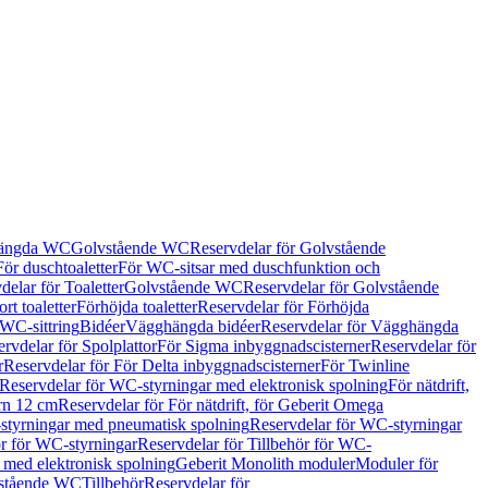
hängda WC
Golvstående WC
Reservdelar för Golvstående
För duschtoaletter
För WC-sitsar med duschfunktion och
delar för Toaletter
Golvstående WC
Reservdelar för Golvstående
rt toaletter
Förhöjda toaletter
Reservdelar för Förhöjda
 WC-sittring
Bidéer
Vägghängda bidéer
Reservdelar för Vägghängda
rvdelar för Spolplattor
För Sigma inbyggnadscisterner
Reservdelar för
r
Reservdelar för För Delta inbyggnadscisterner
För Twinline
Reservdelar för WC-styrningar med elektronisk spolning
För nätdrift,
ern 12 cm
Reservdelar för För nätdrift, för Geberit Omega
tyrningar med pneumatisk spolning
Reservdelar för WC-styrningar
ör för WC-styrningar
Reservdelar för Tillbehör för WC-
 med elektronisk spolning
Geberit Monolith moduler
Moduler för
vstående WC
Tillbehör
Reservdelar för