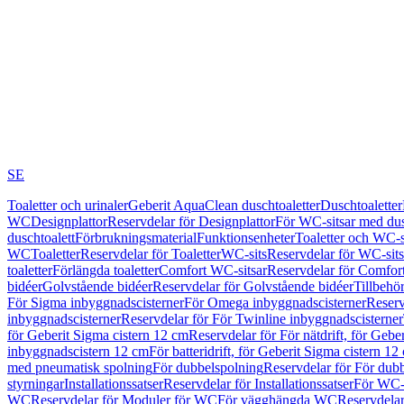
SE
Toaletter och urinaler
Geberit AquaClean duschtoaletter
Duschtoaletter
WC
Designplattor
Reservdelar för Designplattor
För WC-sitsar med du
duschtoalett
Förbrukningsmaterial
Funktionsenheter
Toaletter och WC-s
WC
Toaletter
Reservdelar för Toaletter
WC-sits
Reservdelar för WC-sits
toaletter
Förlängda toaletter
Comfort WC-sitsar
Reservdelar för Comfor
bidéer
Golvstående bidéer
Reservdelar för Golvstående bidéer
Tillbehö
För Sigma inbyggnadscisterner
För Omega inbyggnadscisterner
Reserv
inbyggnadscisterner
Reservdelar för För Twinline inbyggnadscisterner
för Geberit Sigma cistern 12 cm
Reservdelar för För nätdrift, för Gebe
inbyggnadscistern 12 cm
För batteridrift, för Geberit Sigma cistern 12
med pneumatisk spolning
För dubbelspolning
Reservdelar för För dub
styrningar
Installationssatser
Reservdelar för Installationssatser
För WC-s
WC
Reservdelar för Moduler för WC
För vägghängda WC
Reservdela