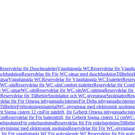
Reservdelar för Duschtoaletter
Vägghängda WC
Reservdelar för Vägg
schfunktion
Reservdelar för För WC-sitsar med duschfunktion
Tillbehör
itsar
Vägghängda WC
Reservdelar för Vägghängda WC
Toaletter
Reserv
WC-sits
Reservdelar för WC-sits
Comfort toaletter
Reservdelar för Comfo
t WC-sitsar
WC-sits
Reservdelar för WC-sits
WC-sittring
Reservdelar för
r
Reservdelar för Tillbehör
Spolplattor och WC-styrningar
Spolplattor
Rese
delar för För Omega inbyggnadscisterner
För Delta inbyggnadscisterne
Tillbehör
Förbrukningsmaterial
WC-styrningar med elektronisk spolning
rit Sigma cistern 12 cm
För nätdrift, för Geberit Omega inbyggnadscist
 cm
Reservdelar för För batteridrift, för Geberit Sigma cistern 12 cm
WC-s
belspolning
För enkelspolning
Reservdelar för För enkelspolning
Tillbeh
tyrningar med elektronisk spolning
Reservdelar för För WC-styrningar
r för För vägghängda WC
För golvstående WC
Reservdelar för För gol