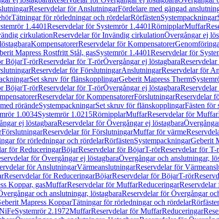
lutningar
Reservdelar för Anslutningar
Fördelare med gängad anslutnin
ehör
Tätningar för rörledningar och rördelar
Rörfästen
Systempackningar
stemrör 1.4401
Reservdelar för Systemrör 1.4401
Rörnipplar
Muffar
Rese
vändig cirkulation
Reservdelar för Invändig cirkulation
Övergångar ej lös
löstagbara
Kompensatorer
Reservdelar för Kompensatorer
Genomföringa
erit Mapress Rostfritt Stål, gas
Systemrör 1.4401
Reservdelar för Syste
ör Böjar
T-rör
Reservdelar för T-rör
Övergångar ej löstagbara
Reservdelar 
slutningar
Reservdelar för Förslutningar
Anslutningar
Reservdelar för An
ackningar
Set skruv för flänskopplingar
Geberit Mapress Therm
Systemr
ör Böjar
T-rör
Reservdelar för T-rör
Övergångar ej löstagbara
Reservdelar 
mpensatorer
Reservdelar för Kompensatorer
Förslutningar
Reservdelar fö
med rörände
Systempackningar
Set skruv för flänskopplingar
Fästen för
mrör 1.0034
Systemrör 1.0215
Rörnipplar
Muffar
Reservdelar för Muffar
ngar ej löstagbara
Reservdelar för Övergångar ej löstagbara
Övergångar 
r
Förslutningar
Reservdelar för Förslutningar
Muffar för värme
Reservdela
ingar för rörledningar och rördelar
Rörfästen
Systempackningar
Geberit 
ar för Reduceringar
Böjar
Reservdelar för Böjar
T-rör
Reservdelar för T-
servdelar för Övergångar ej löstagbara
Övergångar och anslutningar, lö
ervdelar för Anslutningar
Värmeanslutningar
Reservdelar för Värmeansl
ar
Reservdelar för Reduceringar
Böjar
Reservdelar för Böjar
T-rör
Reservde
ess Koppar, gas
Muffar
Reservdelar för Muffar
Reduceringar
Reservdelar 
Övergångar och anslutningar, löstagbara
Reservdelar för Övergångar och
 Geberit Mapress Koppar
Tätningar för rörledningar och rördelar
Rörfäste
uNiFe
Systemrör 2.1972
Muffar
Reservdelar för Muffar
Reduceringar
Rese