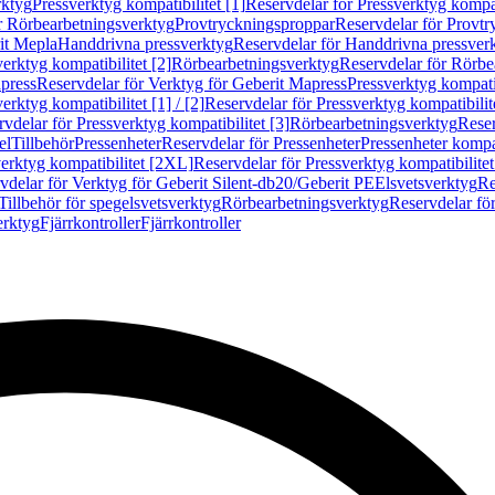
rktyg
Pressverktyg kompatibilitet [1]
Reservdelar för Pressverktyg kompati
r Rörbearbetningsverktyg
Provtryckningsproppar
Reservdelar för Provt
it Mepla
Handdrivna pressverktyg
Reservdelar för Handdrivna pressver
erktyg kompatibilitet [2]
Rörbearbetningsverktyg
Reservdelar för Rörbe
press
Reservdelar för Verktyg för Geberit Mapress
Pressverktyg kompatib
erktyg kompatibilitet [1] / [2]
Reservdelar för Pressverktyg kompatibilitet
vdelar för Pressverktyg kompatibilitet [3]
Rörbearbetningsverktyg
Reser
el
Tillbehör
Pressenheter
Reservdelar för Pressenheter
Pressenheter kompat
erktyg kompatibilitet [2XL]
Reservdelar för Pressverktyg kompatibilite
vdelar för Verktyg för Geberit Silent-db20/Geberit PE
Elsvetsverktyg
Re
Tillbehör för spegelsvetsverktyg
Rörbearbetningsverktyg
Reservdelar fö
erktyg
Fjärrkontroller
Fjärrkontroller