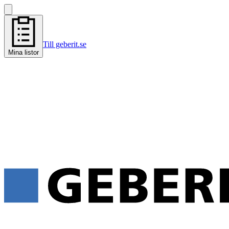
Till geberit.se
Mina listor