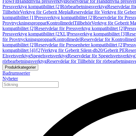
FlowFit
Handdrivna pressverktyg
Reservdelar för Handdrivna pressve
Pressverktyg kompatibilitet [2]
Rörbearbetningsverktyg
Reservdelar fö
Tillbehör
Verktyg för Geberit Mepla
Reservdelar för Verktyg för Geber
kompatibilitet [1]
Pressverktyg kompatibilitet [2]
Reservdelar för Pressv
Provtryckningsproppar
Kontrollmedel
Tillbehör
Verktyg för Geberit Ma
kompatibilitet [2]
Reservdelar för Pressverktyg kompatibilitet [2]
Pressv
Pressverktyg kompatibilitet [2XL]
Pressverktyg kompatibilitet [3]
Reser
för Provtryckningsproppar
Kontrollmedel
Reservdelar för Kontrollmed
kompatibilitet [2]
Reservdelar för Pressenheter kompatibilitet [2]
Pressv
kompatibilitet [4]/[2]
Verktyg för Geberit Silent-db20/Geberit PE
Reser
Elsvetsverktyg
Spegelsvetsverktyg
Reservdelar för Spegelsvetsverktyg
rörbearbetningsverktyg
Reservdelar för Tillbehör för rörbearbetningsv
Produktkategorier
Badrumsserier
Nyheter