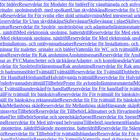
för bidéer
Reservdelar för Moduler för bidéer
För vägghängda och golvs
rinaler, spolningsdrift, med spolkant
Utan skyddskåpa
Reservdelar för 
ng
Reservdelar för För synlig eller dold urinalstyrning
Med integrerad uri
eservdelar för Utan skyddskåpa
Skiljeväggar
Skiljeväggar i plast
Skiljev
ptrar
Reservdelar för Spolrör, spolrörsböjar och adaptrar
Infästningsmate
 nätdrift
Med elektronisk spolning, batteridrift
Reservdelar för Med elektr
e
Med elektronisk spolning, nätdrift
Reservdelar för Med elektronisk spoln
ör
Installations- och ombyggnadssatser
Reservdelar för Installations- oc
ingar för toaletter, urinaler och bidéer
Vattenlås för WC och tvättställ
Re
ning
Reservdelar för Rak anslutning
Anslutningssats
Reservdelar för Ansl
ngar av PVC
Manschetter och täckkåpor
Adapter- och kopplingsdelar
Vatt
delar för Spolrörsförlängningar
Rak anslutning
Reservdelar för Rak ans
 och badrumsmöbler
Tvättställ
Tvättställ
Reservdelar för Tvättställ
Dubbeltvä
 för Handfat
Hörnhandfat
Halvinbyggda tvättställ
Reservdelar för Halvi
Underbyggnadstvättställ
Tillbehör
Propp för avlopp
Infästningsmaterial
Mö
ör Tvättställsunderskåp
För handfat
Reservdelar för För handfat
För tvätts
äll
För tvättställ för bänkskiva
Reservdelar för För tvättställ för bänkskiv
ställ för bänkskiva rektangulärt
Reservdelar för För tvättställ för bänkski
skåp
Mellanhöga skåp
Reservdelar för Mellanhöga skåp
Hängande skåp
R
ningsytor
Tillbehör
Reservdelar för Tillbehör
Lådinsatser och förvaringsb
uttag
Fler tillbehör
Speglar och spegelskåp
Spegel
Reservdelar för Spegel
ing
Reservdelar för Med inbyggd belysning
Tillbehör
Ljuselement
Handta
 montering, nätdrift
Stående montering, batteridrift
Reservdelar för Ståen
hör
Reservdelar för Tillbehör
För tvättställsblandare
Reservdelar för För tv
r handfat
Vattenlås
Reservdelar för Vattenlås
Vattenlås med skiljevägg för