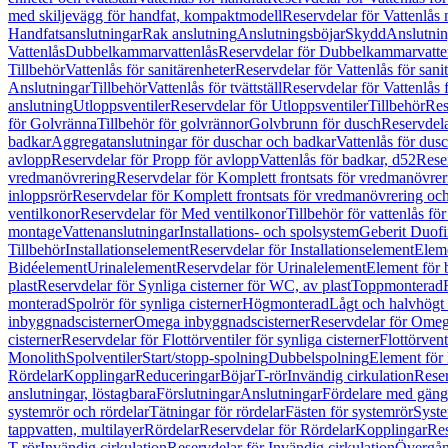
med skiljevägg för handfat, kompaktmodell
Reservdelar för Vattenlås
Handfatsanslutningar
Rak anslutning
Anslutningsböjar
Skydd
Anslutnin
Vattenlås
Dubbelkammarvattenlås
Reservdelar för Dubbelkammarvatte
Tillbehör
Vattenlås för sanitärenheter
Reservdelar för Vattenlås för sani
Anslutningar
Tillbehör
Vattenlås för tvättställ
Reservdelar för Vattenlås fö
anslutning
Utloppsventiler
Reservdelar för Utloppsventiler
Tillbehör
Res
för Golvränna
Tillbehör för golvrännor
Golvbrunn för dusch
Reservdela
badkar
Aggregatanslutningar för duschar och badkar
Vattenlås för dus
avlopp
Reservdelar för Propp för avlopp
Vattenlås för badkar, d52
Reser
vredmanövrering
Reservdelar för Komplett frontsats för vredmanövrer
inloppsrör
Reservdelar för Komplett frontsats för vredmanövrering och
ventilkonor
Reservdelar för Med ventilkonor
Tillbehör för vattenlås fö
montage
Vattenanslutningar
Installations- och spolsystem
Geberit Duof
Tillbehör
Installationselement
Reservdelar för Installationselement
Elem
Bidéelement
Urinalelement
Reservdelar för Urinalelement
Element för 
plast
Reservdelar för Synliga cisterner för WC, av plast
Toppmonterad
monterad
Spolrör för synliga cisterner
Högmonterad
Lågt och halvhögt
inbyggnadscisterner
Omega inbyggnadscisterner
Reservdelar för Omeg
cisterner
Reservdelar för Flottörventiler för synliga cisterner
Flottörvent
Monolith
Spolventiler
Start/stopp-spolning
Dubbelspolning
Element för 
Rördelar
Kopplingar
Reduceringar
Böjar
T-rör
Invändig cirkulation
Reser
anslutningar, löstagbara
Förslutningar
Anslutningar
Fördelare med gäng
systemrör och rördelar
Tätningar för rördelar
Fästen för systemrör
Syst
tappvatten, multilayer
Rördelar
Reservdelar för Rördelar
Kopplingar
Res
T-rör
Invändig cirkulation
Reservdelar för Invändig cirkulation
Övergång