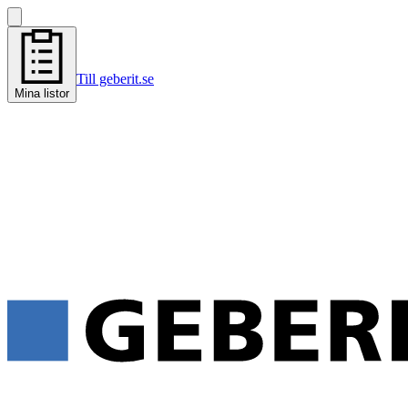
Till geberit.se
Mina listor