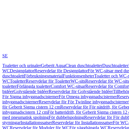
SE
Toaletter och urinaler
Geberit AquaClean duschtoaletter
Duschtoaletter
WC
Designplattor
Reservdelar för Designplattor
För WC-sitsar med du
duschtoalett
Förbrukningsmaterial
Funktionsenheter
Toaletter och WC-s
WC
Toaletter
Reservdelar för Toaletter
WC-sits
Reservdelar för WC-sits
toaletter
Förlängda toaletter
Comfort WC-sitsar
Reservdelar för Comfor
bidéer
Golvstående bidéer
Reservdelar för Golvstående bidéer
Tillbehö
För Sigma inbyggnadscisterner
För Omega inbyggnadscisterner
Reserv
inbyggnadscisterner
Reservdelar för För Twinline inbyggnadscisterner
för Geberit Sigma cistern 12 cm
Reservdelar för För nätdrift, för Gebe
inbyggnadscistern 12 cm
För batteridrift, för Geberit Sigma cistern 12
med pneumatisk spolning
För dubbelspolning
Reservdelar för För dub
styrningar
Installationssatser
Reservdelar för Installationssatser
För WC-s
WC
Reservdelar för Moduler för WC
För vägghängda WC
Reservdela