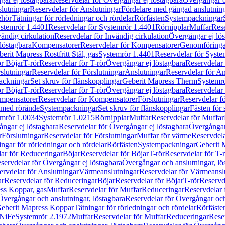
lutningar
Reservdelar för Anslutningar
Fördelare med gängad anslutnin
ehör
Tätningar för rörledningar och rördelar
Rörfästen
Systempackningar
stemrör 1.4401
Reservdelar för Systemrör 1.4401
Rörnipplar
Muffar
Rese
vändig cirkulation
Reservdelar för Invändig cirkulation
Övergångar ej lös
löstagbara
Kompensatorer
Reservdelar för Kompensatorer
Genomföringa
erit Mapress Rostfritt Stål, gas
Systemrör 1.4401
Reservdelar för Syste
ör Böjar
T-rör
Reservdelar för T-rör
Övergångar ej löstagbara
Reservdelar 
slutningar
Reservdelar för Förslutningar
Anslutningar
Reservdelar för An
ackningar
Set skruv för flänskopplingar
Geberit Mapress Therm
Systemr
ör Böjar
T-rör
Reservdelar för T-rör
Övergångar ej löstagbara
Reservdelar 
mpensatorer
Reservdelar för Kompensatorer
Förslutningar
Reservdelar fö
med rörände
Systempackningar
Set skruv för flänskopplingar
Fästen för
mrör 1.0034
Systemrör 1.0215
Rörnipplar
Muffar
Reservdelar för Muffar
ngar ej löstagbara
Reservdelar för Övergångar ej löstagbara
Övergångar 
r
Förslutningar
Reservdelar för Förslutningar
Muffar för värme
Reservdela
ingar för rörledningar och rördelar
Rörfästen
Systempackningar
Geberit 
ar för Reduceringar
Böjar
Reservdelar för Böjar
T-rör
Reservdelar för T-
servdelar för Övergångar ej löstagbara
Övergångar och anslutningar, lö
ervdelar för Anslutningar
Värmeanslutningar
Reservdelar för Värmeansl
ar
Reservdelar för Reduceringar
Böjar
Reservdelar för Böjar
T-rör
Reservde
ess Koppar, gas
Muffar
Reservdelar för Muffar
Reduceringar
Reservdelar 
Övergångar och anslutningar, löstagbara
Reservdelar för Övergångar och
 Geberit Mapress Koppar
Tätningar för rörledningar och rördelar
Rörfäste
uNiFe
Systemrör 2.1972
Muffar
Reservdelar för Muffar
Reduceringar
Rese