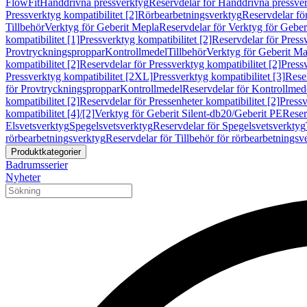
FlowFit
Handdrivna pressverktyg
Reservdelar för Handdrivna pressve
Pressverktyg kompatibilitet [2]
Rörbearbetningsverktyg
Reservdelar fö
Tillbehör
Verktyg för Geberit Mepla
Reservdelar för Verktyg för Geber
kompatibilitet [1]
Pressverktyg kompatibilitet [2]
Reservdelar för Pressv
Provtryckningsproppar
Kontrollmedel
Tillbehör
Verktyg för Geberit Ma
kompatibilitet [2]
Reservdelar för Pressverktyg kompatibilitet [2]
Pressv
Pressverktyg kompatibilitet [2XL]
Pressverktyg kompatibilitet [3]
Reser
för Provtryckningsproppar
Kontrollmedel
Reservdelar för Kontrollmed
kompatibilitet [2]
Reservdelar för Pressenheter kompatibilitet [2]
Pressv
kompatibilitet [4]/[2]
Verktyg för Geberit Silent-db20/Geberit PE
Reser
Elsvetsverktyg
Spegelsvetsverktyg
Reservdelar för Spegelsvetsverktyg
rörbearbetningsverktyg
Reservdelar för Tillbehör för rörbearbetningsv
Produktkategorier
Badrumsserier
Nyheter