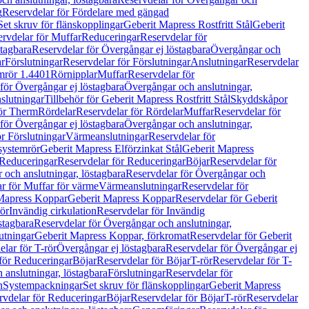
g
Reservdelar för Fördelare med gängad
Set skruv för flänskopplingar
Geberit Mapress Rostfritt Stål
Geberit
rvdelar för Muffar
Reduceringar
Reservdelar för
tagbara
Reservdelar för Övergångar ej löstagbara
Övergångar och
r
Förslutningar
Reservdelar för Förslutningar
Anslutningar
Reservdelar
mrör 1.4401
Rörnipplar
Muffar
Reservdelar för
för Övergångar ej löstagbara
Övergångar och anslutningar,
slutningar
Tillbehör för Geberit Mapress Rostfritt Stål
Skyddskåpor
ör Therm
Rördelar
Reservdelar för Rördelar
Muffar
Reservdelar för
för Övergångar ej löstagbara
Övergångar och anslutningar,
r Förslutningar
Värmeanslutningar
Reservdelar för
 systemrör
Geberit Mapress Elförzinkat Stål
Geberit Mapress
Reduceringar
Reservdelar för Reduceringar
Böjar
Reservdelar för
och anslutningar, löstagbara
Reservdelar för Övergångar och
r för Muffar för värme
Värmeanslutningar
Reservdelar för
Mapress Koppar
Geberit Mapress Koppar
Reservdelar för Geberit
rör
Invändig cirkulation
Reservdelar för Invändig
stagbara
Reservdelar för Övergångar och anslutningar,
utningar
Geberit Mapress Koppar, förkromat
Reservdelar för Geberit
lar för T-rör
Övergångar ej löstagbara
Reservdelar för Övergångar ej
för Reduceringar
Böjar
Reservdelar för Böjar
T-rör
Reservdelar för T-
 anslutningar, löstagbara
Förslutningar
Reservdelar för
n
Systempackningar
Set skruv för flänskopplingar
Geberit Mapress
rvdelar för Reduceringar
Böjar
Reservdelar för Böjar
T-rör
Reservdelar