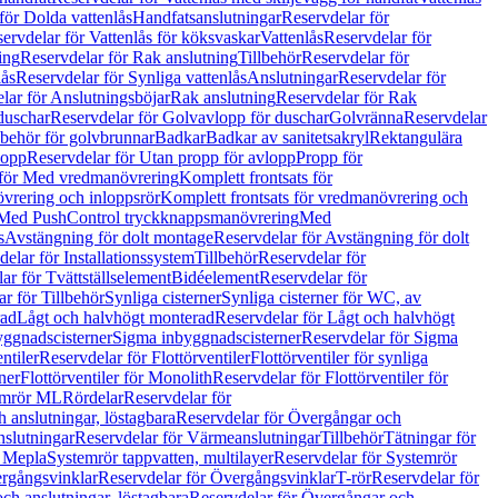
för Dolda vattenlås
Handfatsanslutningar
Reservdelar för
ervdelar för Vattenlås för köksvaskar
Vattenlås
Reservdelar för
ing
Reservdelar för Rak anslutning
Tillbehör
Reservdelar för
lås
Reservdelar för Synliga vattenlås
Anslutningar
Reservdelar för
lar för Anslutningsböjar
Rak anslutning
Reservdelar för Rak
duschar
Reservdelar för Golvavlopp för duschar
Golvränna
Reservdelar
lbehör för golvbrunnar
Badkar
Badkar av sanitetsakryl
Rektangulära
lopp
Reservdelar för Utan propp för avlopp
Propp för
 för Med vredmanövrering
Komplett frontsats för
vrering och inloppsrör
Komplett frontsats för vredmanövrering och
 Med PushControl tryckknappsmanövrering
Med
s
Avstängning för dolt montage
Reservdelar för Avstängning för dolt
elar för Installationssystem
Tillbehör
Reservdelar för
ar för Tvättställselement
Bidéelement
Reservdelar för
r för Tillbehör
Synliga cisterner
Synliga cisterner för WC, av
rad
Lågt och halvhögt monterad
Reservdelar för Lågt och halvhögt
yggnadscisterner
Sigma inbyggnadscisterner
Reservdelar för Sigma
ntiler
Reservdelar för Flottörventiler
Flottörventiler för synliga
ner
Flottörventiler för Monolith
Reservdelar för Flottörventiler för
emrör ML
Rördelar
Reservdelar för
 anslutningar, löstagbara
Reservdelar för Övergångar och
slutningar
Reservdelar för Värmeanslutningar
Tillbehör
Tätningar för
 Mepla
Systemrör tappvatten, multilayer
Reservdelar för Systemrör
rgångsvinklar
Reservdelar för Övergångsvinklar
T-rör
Reservdelar för
ch anslutningar, löstagbara
Reservdelar för Övergångar och