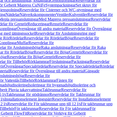
r och anslutningar, löstagbara
Genomföringar
Reservdelar för
för Geberit Mapress CuNiFe
Systempackningar
Set skruv för
ienspolning
Reservdelar för Cisterner och WC-styrningar med
ning
Nätdelar
Nätverkskomponenter
Ventiler
Kulventiler
Reservdelar för
Mepla pressanslutningar
Med Mapress pressanslutningar
Reservdelar
elar för Grenrör
Reduceringar
Rensrör
Reservdelar för
opplingar
Övergångar till andra material
Reservdelar för Övergångar
ng med tätningssockel
Reservdelar för Anslutningsring med
ör Rör
Rördelar
Reservdelar för Rördelar
Böjar
Reservdelar för
Kopplingar
Muffar
Reservdelar för
elar för Anslutningsböjar
Raka anslutningar
Reservdelar för Raka
ar för Rördelar
Böjar
Reservdelar för Böjar
Grenrör
Reservdelar för
öjar
Reservdelar för Böjar
Grenrör
Reservdelar för
lar för Tillbehör
Rörklammrar
Förslutningar
Packningar
Reservdelar
rör
Övergångar
Specialrördelar
Reservdelar för Specialrördelar
Rördelar
terial
Reservdelar för Övergångar till andra material
Gängade
slutningsböjar
Reservdelar för
ör Vattenlås
Tillbehör
Rörklammrar
Fästen för
gnadsljudisolering
Isoleringar för byggnadsljudisolering och
berit Pluvia takavvattning
Takbrunnar
Reservdelar för
 l/s
Takbrunnar för stödrännor
Reservdelar för Takbrunnar för
l/s
Installationselement ångspärr
Reservdelar för Installationselement
2 l/s
Reservdelar för För takbrunnar upp till 12 l/s
För takbrunnar upp
Tillbehör
För takbrunnar
Reservdelar för För takbrunnar
För
 Geberit FlowFit
Reservdelar för Verktyg för Geberit