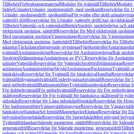
Tillbehör
Förbrukningsmaterial
Moduler för tvättställ
Tillbehör
Moduler 
bidéer
Urinaler
Urinaler, spolningsdrift, med spolkant
Reservdelar för U
Urinaler, spolningsdrift, spolkantlösa
För synlig eller dold urinalstyrni
vattenfri drift
Reservdelar för Urinaler, vattenfri drift
Utan skyddskåpa
R
Tillbehör
Vattenlås och vattenlåstillbehör
Spolrör, spolrörsböjar och ada
elektronisk spolning, nätdrift
Reservdelar för Med elektronisk spolning,
Med pneumatisk spolning
Väggmontage
Reservdelar för Väggmontag
Med elektronisk spolning, batteridrift
Tillbehör
Reservdelar för Tillbeh
adaptrar
Täckplattor
Integrerade styrningar
Fjärrkontroller
Apparatanslutn
tvättställ
Anslutningsböjar
Reservdelar för Anslutningsböjar
Rak anslut
Spolrörsförlängningar
Anslutningar av PVC
Reservdelar för Anslutni
urinaler
Vattenlås
Reservdelar för Vattenlås
Spolrörsförlängningar
Reserv
anslutning
Anslutningsböjar
Skydd
Anslutningar
Packningar
Tvättställ
bänkskiva
Reservdelar för Tvättställ för bänkskiva
Handfat
Reservdelar
tvättställ
Inbyggnadstvättställ
Underbyggnadstvättställ
Reservdelar för 
med möbeltvättställ
Badrumsmöbler
Tvättställsunderskåp
Reservdelar f
För dubbeltvättställ
För möbeltvättställ
Reservdelar för För möbeltvättst
skålform
Reservdelar för För tvättställ för bänkskiva skålform
För tvätt
sidoskåp
Reservdelar för Låga sidoskåp
Högskåp
Reservdelar för Hög
Fler badrumsmöbler
Väggavställningsytor
Reservdelar för Väggavställ
bänkskivor
Handtag
Set fotstöd
Magnettavlor
Eluttag
Reservdelar för El
belysning
Spegelskåp
Reservdelar för Spegelskåp
Med inbyggd belysn
Tvättställsblandare
Stående montering, nätdrift
Reservdelar för Stående
generatordrift
Reservdelar för Stående montering, generatordrift
Tillbe
enheter och tvättställ
Vattenlås för handfat
Reservdelar för Vattenlås fö