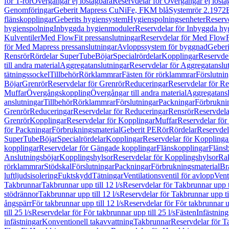
för T-rör
Övergångar ej löstagbara
Reservdelar för Övergångar ej lösta
Genomföringar
Geberit Mapress CuNiFe, FKM blå
Systemrör 2.1972
flänskopplingar
Geberits hygiensystem
Hygienspolningsenheter
Reserv
hygienspolning
Inbyggda hygienmoduler
Reservdelar för Inbyggda h
Kulventiler
Med FlowFit pressanslutningar
Reservdelar för Med FlowFi
för Med Mapress pressanslutningar
Avloppssystem för byggnad
Geberi
Rensrör
Rördelar SuperTube
Böjar
Specialrördelar
Kopplingar
Reservdel
till andra material
Aggregatanslutningar
Reservdelar för Aggregatanslu
tätningssockel
Tillbehör
Rörklammrar
Fästen för rörklammrar
Förslutnin
Böjar
Grenrör
Reservdelar för Grenrör
Reduceringar
Reservdelar för R
Muffar
Övergångskoppling
Övergångar till andra material
Aggregatansl
anslutningar
Tillbehör
Rörklammrar
Förslutningar
Packningar
Förbrukni
Grenrör
Reduceringar
Reservdelar för Reduceringar
Rensrör
Reservdela
Grenrör
Kopplingar
Reservdelar för Kopplingar
Muffar
Reservdelar för
för Packningar
Förbrukningsmaterial
Geberit PE
Rör
Rördelar
Reservdel
SuperTube
Böjar
Specialrördelar
Kopplingar
Reservdelar för Kopplinga
kopplingar
Reservdelar för Gängade kopplingar
Flänskopplingar
Fläns
Anslutningsböjar
Kopplingshylsor
Reservdelar för Kopplingshylsor
Rak
rörklammrar
Stödskal
Förslutningar
Packningar
Förbrukningsmaterial
Br
luftljudsisolering
Fuktskydd
Tätningar
Ventilationsventil för avlopp
Vent
Takbrunnar
Takbrunnar upp till 12 l/s
Reservdelar för Takbrunnar upp ti
stödrännor
Takbrunnar upp till 12 l/s
Reservdelar för Takbrunnar upp til
ångspärr
För takbrunnar upp till 12 l/s
Reservdelar för För takbrunnar up
till 25 l/s
Reservdelar för För takbrunnar upp till 25 l/s
Fästen
Infästnin
infästningar
Konventionell takavvattning
Takbrunnar
Reservdelar för T