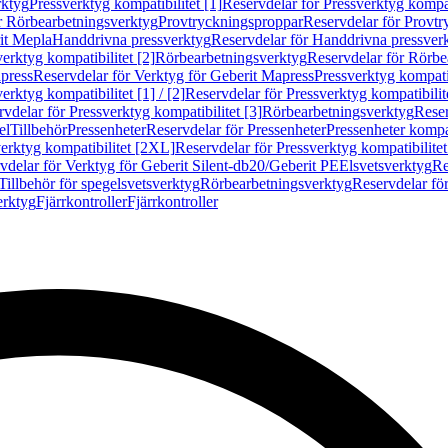
rktyg
Pressverktyg kompatibilitet [1]
Reservdelar för Pressverktyg kompati
r Rörbearbetningsverktyg
Provtryckningsproppar
Reservdelar för Provt
it Mepla
Handdrivna pressverktyg
Reservdelar för Handdrivna pressver
erktyg kompatibilitet [2]
Rörbearbetningsverktyg
Reservdelar för Rörbe
press
Reservdelar för Verktyg för Geberit Mapress
Pressverktyg kompatib
erktyg kompatibilitet [1] / [2]
Reservdelar för Pressverktyg kompatibilitet
vdelar för Pressverktyg kompatibilitet [3]
Rörbearbetningsverktyg
Reser
el
Tillbehör
Pressenheter
Reservdelar för Pressenheter
Pressenheter kompat
erktyg kompatibilitet [2XL]
Reservdelar för Pressverktyg kompatibilite
vdelar för Verktyg för Geberit Silent-db20/Geberit PE
Elsvetsverktyg
Re
Tillbehör för spegelsvetsverktyg
Rörbearbetningsverktyg
Reservdelar fö
erktyg
Fjärrkontroller
Fjärrkontroller