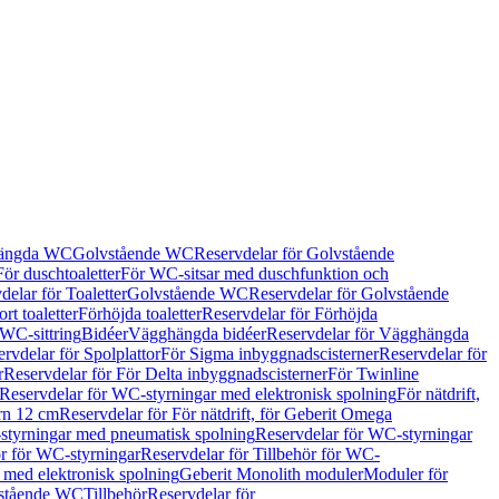
hängda WC
Golvstående WC
Reservdelar för Golvstående
För duschtoaletter
För WC-sitsar med duschfunktion och
delar för Toaletter
Golvstående WC
Reservdelar för Golvstående
rt toaletter
Förhöjda toaletter
Reservdelar för Förhöjda
 WC-sittring
Bidéer
Vägghängda bidéer
Reservdelar för Vägghängda
rvdelar för Spolplattor
För Sigma inbyggnadscisterner
Reservdelar för
r
Reservdelar för För Delta inbyggnadscisterner
För Twinline
Reservdelar för WC-styrningar med elektronisk spolning
För nätdrift,
ern 12 cm
Reservdelar för För nätdrift, för Geberit Omega
tyrningar med pneumatisk spolning
Reservdelar för WC-styrningar
ör för WC-styrningar
Reservdelar för Tillbehör för WC-
 med elektronisk spolning
Geberit Monolith moduler
Moduler för
vstående WC
Tillbehör
Reservdelar för