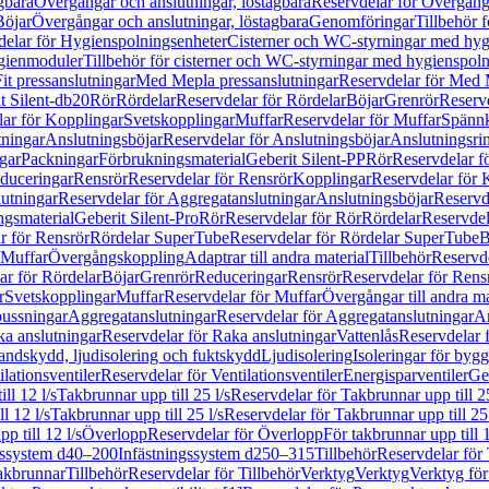
gbara
Övergångar och anslutningar, löstagbara
Reservdelar för Övergånga
Böjar
Övergångar och anslutningar, löstagbara
Genomföringar
Tillbehör 
delar för Hygienspolningsenheter
Cisterner och WC-styrningar med hyg
ygienmoduler
Tillbehör för cisterner och WC-styrningar med hygienspol
t pressanslutningar
Med Mepla pressanslutningar
Reservdelar för Med 
t Silent-db20
Rör
Rördelar
Reservdelar för Rördelar
Böjar
Grenrör
Reservd
ar för Kopplingar
Svetskopplingar
Muffar
Reservdelar för Muffar
Spännk
tningar
Anslutningsböjar
Reservdelar för Anslutningsböjar
Anslutningsri
gar
Packningar
Förbrukningsmaterial
Geberit Silent-PP
Rör
Reservdelar f
educeringar
Rensrör
Reservdelar för Rensrör
Kopplingar
Reservdelar för 
utningar
Reservdelar för Aggregatanslutningar
Anslutningsböjar
Reservd
ngsmaterial
Geberit Silent-Pro
Rör
Reservdelar för Rör
Rördelar
Reservdel
r för Rensrör
Rördelar SuperTube
Reservdelar för Rördelar SuperTube
B
 Muffar
Övergångskoppling
Adaptrar till andra material
Tillbehör
Reservde
ar för Rördelar
Böjar
Grenrör
Reduceringar
Rensrör
Reservdelar för Rens
r
Svetskopplingar
Muffar
Reservdelar för Muffar
Övergångar till andra ma
bussningar
Aggregatanslutningar
Reservdelar för Aggregatanslutningar
An
a anslutningar
Reservdelar för Raka anslutningar
Vattenlås
Reservdelar f
andskydd, ljudisolering och fuktskydd
Ljudisolering
Isoleringar för byg
ilationsventiler
Reservdelar för Ventilationsventiler
Energisparventiler
Ge
ll 12 l/s
Takbrunnar upp till 25 l/s
Reservdelar för Takbrunnar upp till 25
l 12 l/s
Takbrunnar upp till 25 l/s
Reservdelar för Takbrunnar upp till 25 
p till 12 l/s
Överlopp
Reservdelar för Överlopp
För takbrunnar upp till 1
gssystem d40–200
Infästningssystem d250–315
Tillbehör
Reservdelar för 
akbrunnar
Tillbehör
Reservdelar för Tillbehör
Verktyg
Verktyg
Verktyg för