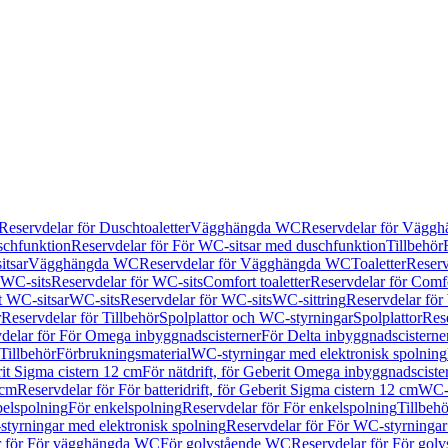
Reservdelar för Duschtoaletter
Vägghängda WC
Reservdelar för Vägg
schfunktion
Reservdelar för För WC-sitsar med duschfunktion
Tillbehör
itsar
Vägghängda WC
Reservdelar för Vägghängda WC
Toaletter
Reserv
WC-sits
Reservdelar för WC-sits
Comfort toaletter
Reservdelar för Comfo
t WC-sitsar
WC-sits
Reservdelar för WC-sits
WC-sittring
Reservdelar för
r
Reservdelar för Tillbehör
Spolplattor och WC-styrningar
Spolplattor
Rese
delar för För Omega inbyggnadscisterner
För Delta inbyggnadscisterne
Tillbehör
Förbrukningsmaterial
WC-styrningar med elektronisk spolning
rit Sigma cistern 12 cm
För nätdrift, för Geberit Omega inbyggnadscist
 cm
Reservdelar för För batteridrift, för Geberit Sigma cistern 12 cm
WC-s
belspolning
För enkelspolning
Reservdelar för För enkelspolning
Tillbeh
tyrningar med elektronisk spolning
Reservdelar för För WC-styrningar
r för För vägghängda WC
För golvstående WC
Reservdelar för För gol