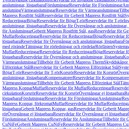
anslutningar, löstagbara
Förslutningar
Reservdelar för Förslutningar
Ans
anslutning
Värmeanslutningar
Reservdelar för Värmeanslutningar
Tillb
Mapress Rostfritt Stål
Reservdelar för Geberit Mapress Rostfritt Stål
Sy
Reduceringar
Böjar
Reservdelar för Böjar
T-rör
Reservdelar för T-rör
In
anslutningar, löstagbara
Reservdelar för Övergångar och anslutningar, 
för Anslutningar
Geberit Mapress Rostfritt Stål, gas
Reservdelar för Geb
Muffar
Reduceringar
Reservdelar för Reduceringar
Böjar
Reservdelar f
löstagbara
Reservdelar för Övergångar och anslutningar, löstagbara
För
med rörände
Tätningar för rörledningar och rördelar
Rörfästen
Systemp
Muffar
Reduceringar
Reservdelar för Reduceringar
Böjar
Reservdelar f
löstagbara
Reservdelar för Övergångar och anslutningar, löstagbara
Ko
Värmeanslutningar
Tillbehör för Geberit Mapress Therm
Skyddskåpor 
Elförzinkat Stål
Reservdelar för Geberit Mapress Elförzinkat Stål
Syste
Böjar
T-rör
Reservdelar för T-rör
Korsrör
Reservdelar för Korsrör
Övergå
anslutningar, löstagbara
Kompensatorer
Reservdelar för Kompensatore
Värmeanslutningar
Tillbehör för Geberit Mapress Elförzinkat Stål
Tätn
Mapress Koppar
Muffar
Reservdelar för Muffar
Reduceringar
Reservdel
cirkulation
Korsrör
Reservdelar för Korsrör
Övergångar ej löstagbara
Re
löstagbara
Förslutningar
Reservdelar för Förslutningar
Anslutningar
Res
Mapress Koppar, förkromat
Muffar
Reservdelar för Muffar
Reducering
löstagbara
Geberit Mapress Koppar, gas
Reservdelar för Geberit Mapr
rör
Övergångar ej löstagbara
Reservdelar för Övergångar ej löstagbara
Förslutningar
Anslutningar
Reservdelar för Anslutningar
Tillbehör för
CuNiFe
Geberit Mapress CuNiFe
Reservdelar för Geberit Mapress C