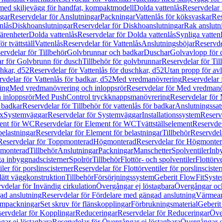
 med skiljevägg för handfat, kompaktmodell
Dolda vattenlås
Reservdelar 
gar
Reservdelar för Anslutningar
Packningar
Vattenlås för köksvaskar
Res
nlås
Diskhoanslutningar
Reservdelar för Diskhoanslutningar
Rak anslutn
tärenheter
Dolda vattenlås
Reservdelar för Dolda vattenlås
Synliga vatten
r tvättställ
Vattenlås
Reservdelar för Vattenlås
Anslutningsböjar
Reservde
ervdelar för Tillbehör
Golvbrunnar och badkar
Duschar
Golvavlopp för 
r för Golvbrunn för dusch
Tillbehör för golvbrunnar
Reservdelar för Til
chkar, d52
Reservdelar för Vattenlås för duschkar, d52
Utan propp för av
vdelar för Vattenlås för badkar, d52
Med vredmanövrering
Reservdelar
ing
Med vredmanövrering och inloppsrör
Reservdelar för Med vredmanö
 inloppsrör
Med PushControl tryckknappsmanövrering
Reservdelar för
r badkar
Reservdelar för Tillbehör för vattenlås för badkar
Anslutningssat
ix
Systemväggar
Reservdelar för Systemväggar
Installationssystem
Reservd
ent för WC
Reservdelar för Element för WC
Tvättställselement
Reservdel
belastningar
Reservdelar för Element för belastningar
Tillbehör
Reservdela
Reservdelar för Toppmonterad
Högmonterad
Reservdelar för Högmonte
 monterad
Tillbehör
Anslutningar
Packningar
Manschetter
Spolventiler
Inb
a inbyggnadscisterner
Spolrör
Tillbehör
Flottör- och spolventiler
Flottörve
iler för porslinscisterner
Reservdelar för Flottörventiler för porslinscister
lätt väggkonstruktion
Tillbehör
Försörjningssystem
Geberit FlowFit
Syst
vdelar för Invändig cirkulation
Övergångar ej löstagbara
Övergångar och
ad anslutning
Reservdelar för Fördelare med gängad anslutning
Värmean
empackningar
Set skruv för flänskopplingar
Förbrukningsmaterial
Geberit
ervdelar för Kopplingar
Reduceringar
Reservdelar för Reduceringar
Öve
ar ej löstagbara
Reservdelar för Övergångar ej löstagbara
Övergångar o