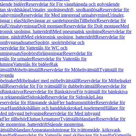
tående bidéer
Reservdelar för För vägghängda och golvstående
Utan skyddskåpa
Urinaler, spolningsdrift, spolkantlösa
Reservdelar för
nalstyrning
Reservdelar för Med integrerad urinalstyrning
Urinaler,
äggar i glas
Skiljeväggar av sanitetsporslin
Tillbehör
Reservdelar för
rial
Urinalstyrningar
Dolt montage
Reservdelar för Dolt montage
Med
onisk spolning, batteridrift
Med pneumatisk spolning
Reservdelar för
ing, nätdrift
Med elektronisk spolning, batteridrift
Reservdelar för
h ombyggnadssatser
Spolrör, spolrörsböjar och
servdelar för Vattenlås för WC och
utningssats
Spolrörsförlängningar
Reservdelar för
enlås för urinaler
Reservdelar för Vattenlås för
lutning
Vattenlås för bidéer
Rak
ttställ
Möbeltvättställ
Reservdelar för Möbeltvättställ
Tvättställ för
nbyggda
belpaket
Möbelpaket med möbeltvättställ
Reservdelar för Möbelpaket
täll
Reservdelar för För tvättställ
För dubbeltvättställ
Reservdelar för
a
Bänkskivor
Reservdelar för Bänkskivor
För tvättställ för bänkskiva
va rektangulärt
Sidoskåp
Reservdelar för Sidoskåp
Låga
eservdelar för Hängande skåp
Fler badrumsmöbler
Reservdelar för
oxar
Handdukshållare och handdukskrokar
Ljuselement
Hållare för
Med inbyggd belysning
Reservdelar för Med inbyggd
g
Fler tillbehör
Eluttag
Armaturer
Tvättställsblandare
Reservdelar för
de montering, batteridrift
Stående montering,
ättställsblandare
Apparatanslutningar för tvättområde, köksvask,
 handfat
Reservdelar för Vattenlås med skiljevägg för handfat
Vattenlås