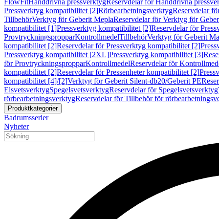
FlowFit
Handdrivna pressverktyg
Reservdelar för Handdrivna pressve
Pressverktyg kompatibilitet [2]
Rörbearbetningsverktyg
Reservdelar fö
Tillbehör
Verktyg för Geberit Mepla
Reservdelar för Verktyg för Geber
kompatibilitet [1]
Pressverktyg kompatibilitet [2]
Reservdelar för Pressv
Provtryckningsproppar
Kontrollmedel
Tillbehör
Verktyg för Geberit Ma
kompatibilitet [2]
Reservdelar för Pressverktyg kompatibilitet [2]
Pressv
Pressverktyg kompatibilitet [2XL]
Pressverktyg kompatibilitet [3]
Reser
för Provtryckningsproppar
Kontrollmedel
Reservdelar för Kontrollmed
kompatibilitet [2]
Reservdelar för Pressenheter kompatibilitet [2]
Pressv
kompatibilitet [4]/[2]
Verktyg för Geberit Silent-db20/Geberit PE
Reser
Elsvetsverktyg
Spegelsvetsverktyg
Reservdelar för Spegelsvetsverktyg
rörbearbetningsverktyg
Reservdelar för Tillbehör för rörbearbetningsv
Produktkategorier
Badrumsserier
Nyheter