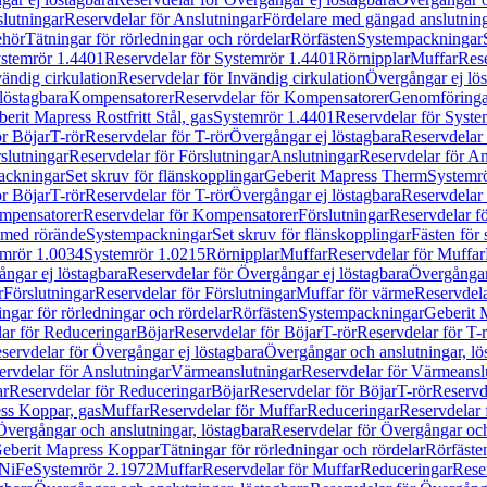
lutningar
Reservdelar för Anslutningar
Fördelare med gängad anslutnin
ehör
Tätningar för rörledningar och rördelar
Rörfästen
Systempackningar
stemrör 1.4401
Reservdelar för Systemrör 1.4401
Rörnipplar
Muffar
Rese
vändig cirkulation
Reservdelar för Invändig cirkulation
Övergångar ej lös
löstagbara
Kompensatorer
Reservdelar för Kompensatorer
Genomföringa
erit Mapress Rostfritt Stål, gas
Systemrör 1.4401
Reservdelar för Syste
ör Böjar
T-rör
Reservdelar för T-rör
Övergångar ej löstagbara
Reservdelar 
slutningar
Reservdelar för Förslutningar
Anslutningar
Reservdelar för An
ackningar
Set skruv för flänskopplingar
Geberit Mapress Therm
Systemr
ör Böjar
T-rör
Reservdelar för T-rör
Övergångar ej löstagbara
Reservdelar 
mpensatorer
Reservdelar för Kompensatorer
Förslutningar
Reservdelar fö
med rörände
Systempackningar
Set skruv för flänskopplingar
Fästen för
mrör 1.0034
Systemrör 1.0215
Rörnipplar
Muffar
Reservdelar för Muffar
ngar ej löstagbara
Reservdelar för Övergångar ej löstagbara
Övergångar 
r
Förslutningar
Reservdelar för Förslutningar
Muffar för värme
Reservdela
ingar för rörledningar och rördelar
Rörfästen
Systempackningar
Geberit 
ar för Reduceringar
Böjar
Reservdelar för Böjar
T-rör
Reservdelar för T-
servdelar för Övergångar ej löstagbara
Övergångar och anslutningar, lö
ervdelar för Anslutningar
Värmeanslutningar
Reservdelar för Värmeansl
ar
Reservdelar för Reduceringar
Böjar
Reservdelar för Böjar
T-rör
Reservde
ess Koppar, gas
Muffar
Reservdelar för Muffar
Reduceringar
Reservdelar 
Övergångar och anslutningar, löstagbara
Reservdelar för Övergångar och
 Geberit Mapress Koppar
Tätningar för rörledningar och rördelar
Rörfäste
uNiFe
Systemrör 2.1972
Muffar
Reservdelar för Muffar
Reduceringar
Rese