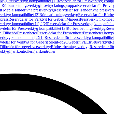
rktyg
Pressverktyg kompatibilitet [1]
Reservdelar för Pressverktyg kompati
r Rörbearbetningsverktyg
Provtryckningsproppar
Reservdelar för Provt
it Mepla
Handdrivna pressverktyg
Reservdelar för Handdrivna pressver
erktyg kompatibilitet [2]
Rörbearbetningsverktyg
Reservdelar för Rörbe
press
Reservdelar för Verktyg för Geberit Mapress
Pressverktyg kompatib
erktyg kompatibilitet [1] / [2]
Reservdelar för Pressverktyg kompatibilitet
vdelar för Pressverktyg kompatibilitet [3]
Rörbearbetningsverktyg
Reser
el
Tillbehör
Pressenheter
Reservdelar för Pressenheter
Pressenheter kompat
erktyg kompatibilitet [2XL]
Reservdelar för Pressverktyg kompatibilite
vdelar för Verktyg för Geberit Silent-db20/Geberit PE
Elsvetsverktyg
Re
Tillbehör för spegelsvetsverktyg
Rörbearbetningsverktyg
Reservdelar fö
erktyg
Fjärrkontroller
Fjärrkontroller