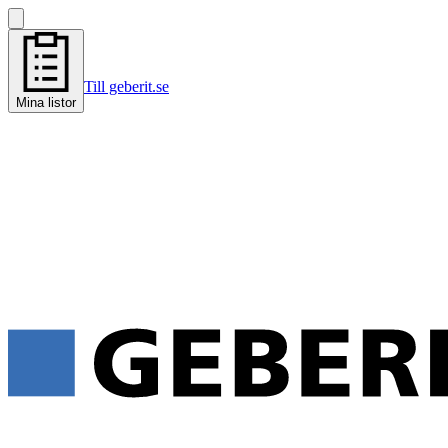
Till geberit.se
Mina listor