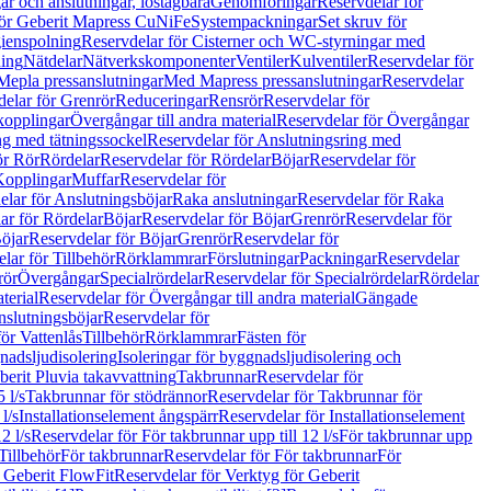
r och anslutningar, löstagbara
Genomföringar
Reservdelar för
för Geberit Mapress CuNiFe
Systempackningar
Set skruv för
ienspolning
Reservdelar för Cisterner och WC-styrningar med
ning
Nätdelar
Nätverkskomponenter
Ventiler
Kulventiler
Reservdelar för
Mepla pressanslutningar
Med Mapress pressanslutningar
Reservdelar
elar för Grenrör
Reduceringar
Rensrör
Reservdelar för
opplingar
Övergångar till andra material
Reservdelar för Övergångar
ng med tätningssockel
Reservdelar för Anslutningsring med
ör Rör
Rördelar
Reservdelar för Rördelar
Böjar
Reservdelar för
Kopplingar
Muffar
Reservdelar för
elar för Anslutningsböjar
Raka anslutningar
Reservdelar för Raka
ar för Rördelar
Böjar
Reservdelar för Böjar
Grenrör
Reservdelar för
öjar
Reservdelar för Böjar
Grenrör
Reservdelar för
lar för Tillbehör
Rörklammrar
Förslutningar
Packningar
Reservdelar
rör
Övergångar
Specialrördelar
Reservdelar för Specialrördelar
Rördelar
terial
Reservdelar för Övergångar till andra material
Gängade
slutningsböjar
Reservdelar för
ör Vattenlås
Tillbehör
Rörklammrar
Fästen för
gnadsljudisolering
Isoleringar för byggnadsljudisolering och
berit Pluvia takavvattning
Takbrunnar
Reservdelar för
 l/s
Takbrunnar för stödrännor
Reservdelar för Takbrunnar för
l/s
Installationselement ångspärr
Reservdelar för Installationselement
2 l/s
Reservdelar för För takbrunnar upp till 12 l/s
För takbrunnar upp
Tillbehör
För takbrunnar
Reservdelar för För takbrunnar
För
 Geberit FlowFit
Reservdelar för Verktyg för Geberit