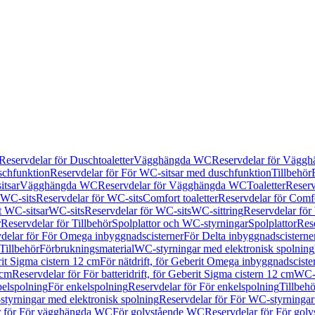
Reservdelar för Duschtoaletter
Vägghängda WC
Reservdelar för Vägg
schfunktion
Reservdelar för För WC-sitsar med duschfunktion
Tillbehör
itsar
Vägghängda WC
Reservdelar för Vägghängda WC
Toaletter
Reserv
WC-sits
Reservdelar för WC-sits
Comfort toaletter
Reservdelar för Comfo
t WC-sitsar
WC-sits
Reservdelar för WC-sits
WC-sittring
Reservdelar för
r
Reservdelar för Tillbehör
Spolplattor och WC-styrningar
Spolplattor
Rese
delar för För Omega inbyggnadscisterner
För Delta inbyggnadscisterne
Tillbehör
Förbrukningsmaterial
WC-styrningar med elektronisk spolning
rit Sigma cistern 12 cm
För nätdrift, för Geberit Omega inbyggnadscist
 cm
Reservdelar för För batteridrift, för Geberit Sigma cistern 12 cm
WC-s
belspolning
För enkelspolning
Reservdelar för För enkelspolning
Tillbeh
tyrningar med elektronisk spolning
Reservdelar för För WC-styrningar
r för För vägghängda WC
För golvstående WC
Reservdelar för För gol