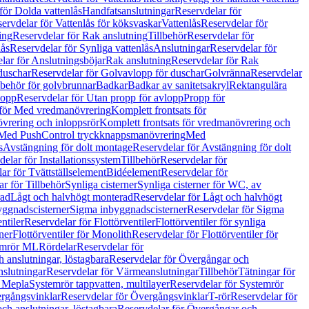
för Dolda vattenlås
Handfatsanslutningar
Reservdelar för
ervdelar för Vattenlås för köksvaskar
Vattenlås
Reservdelar för
ing
Reservdelar för Rak anslutning
Tillbehör
Reservdelar för
lås
Reservdelar för Synliga vattenlås
Anslutningar
Reservdelar för
lar för Anslutningsböjar
Rak anslutning
Reservdelar för Rak
duschar
Reservdelar för Golvavlopp för duschar
Golvränna
Reservdelar
lbehör för golvbrunnar
Badkar
Badkar av sanitetsakryl
Rektangulära
lopp
Reservdelar för Utan propp för avlopp
Propp för
 för Med vredmanövrering
Komplett frontsats för
vrering och inloppsrör
Komplett frontsats för vredmanövrering och
 Med PushControl tryckknappsmanövrering
Med
s
Avstängning för dolt montage
Reservdelar för Avstängning för dolt
elar för Installationssystem
Tillbehör
Reservdelar för
ar för Tvättställselement
Bidéelement
Reservdelar för
r för Tillbehör
Synliga cisterner
Synliga cisterner för WC, av
rad
Lågt och halvhögt monterad
Reservdelar för Lågt och halvhögt
yggnadscisterner
Sigma inbyggnadscisterner
Reservdelar för Sigma
ntiler
Reservdelar för Flottörventiler
Flottörventiler för synliga
ner
Flottörventiler för Monolith
Reservdelar för Flottörventiler för
emrör ML
Rördelar
Reservdelar för
 anslutningar, löstagbara
Reservdelar för Övergångar och
slutningar
Reservdelar för Värmeanslutningar
Tillbehör
Tätningar för
 Mepla
Systemrör tappvatten, multilayer
Reservdelar för Systemrör
rgångsvinklar
Reservdelar för Övergångsvinklar
T-rör
Reservdelar för
ch anslutningar, löstagbara
Reservdelar för Övergångar och