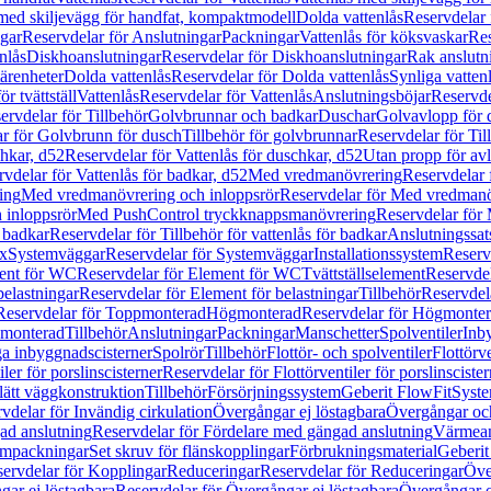
 med skiljevägg för handfat, kompaktmodell
Dolda vattenlås
Reservdelar 
gar
Reservdelar för Anslutningar
Packningar
Vattenlås för köksvaskar
Res
nlås
Diskhoanslutningar
Reservdelar för Diskhoanslutningar
Rak anslutn
tärenheter
Dolda vattenlås
Reservdelar för Dolda vattenlås
Synliga vatten
r tvättställ
Vattenlås
Reservdelar för Vattenlås
Anslutningsböjar
Reservde
ervdelar för Tillbehör
Golvbrunnar och badkar
Duschar
Golvavlopp för 
r för Golvbrunn för dusch
Tillbehör för golvbrunnar
Reservdelar för Til
chkar, d52
Reservdelar för Vattenlås för duschkar, d52
Utan propp för av
vdelar för Vattenlås för badkar, d52
Med vredmanövrering
Reservdelar
ing
Med vredmanövrering och inloppsrör
Reservdelar för Med vredmanö
 inloppsrör
Med PushControl tryckknappsmanövrering
Reservdelar för
r badkar
Reservdelar för Tillbehör för vattenlås för badkar
Anslutningssat
ix
Systemväggar
Reservdelar för Systemväggar
Installationssystem
Reservd
ent för WC
Reservdelar för Element för WC
Tvättställselement
Reservdel
belastningar
Reservdelar för Element för belastningar
Tillbehör
Reservdela
Reservdelar för Toppmonterad
Högmonterad
Reservdelar för Högmonte
 monterad
Tillbehör
Anslutningar
Packningar
Manschetter
Spolventiler
Inb
a inbyggnadscisterner
Spolrör
Tillbehör
Flottör- och spolventiler
Flottörve
iler för porslinscisterner
Reservdelar för Flottörventiler för porslinscister
lätt väggkonstruktion
Tillbehör
Försörjningssystem
Geberit FlowFit
Syst
vdelar för Invändig cirkulation
Övergångar ej löstagbara
Övergångar och
ad anslutning
Reservdelar för Fördelare med gängad anslutning
Värmean
empackningar
Set skruv för flänskopplingar
Förbrukningsmaterial
Geberit
ervdelar för Kopplingar
Reduceringar
Reservdelar för Reduceringar
Öve
ar ej löstagbara
Reservdelar för Övergångar ej löstagbara
Övergångar o