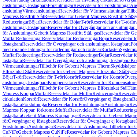
anslutningar, löstagbara
Förslutningar
Reservdelar för Förslutningar
Ans
anslutning
Värmeanslutningar
Reservdelar för Värmeanslutningar
Tillb
Mapress Rostfritt Stål
Reservdelar för Geberit Mapress Rostfritt Stål
Sy
Reduceringar
Böjar
Reservdelar för Böjar
T-rör
Reservdelar för T-rör
In
anslutningar, löstagbara
Reservdelar för Övergångar och anslutningar, 
för Anslutningar
Geberit Mapress Rostfritt Stål, gas
Reservdelar för Geb
Muffar
Reduceringar
Reservdelar för Reduceringar
Böjar
Reservdelar f
löstagbara
Reservdelar för Övergångar och anslutningar, löstagbara
För
med rörände
Tätningar för rörledningar och rördelar
Rörfästen
Systemp
Muffar
Reduceringar
Reservdelar för Reduceringar
Böjar
Reservdelar f
löstagbara
Reservdelar för Övergångar och anslutningar, löstagbara
Ko
Värmeanslutningar
Tillbehör för Geberit Mapress Therm
Skyddskåpor 
Elförzinkat Stål
Reservdelar för Geberit Mapress Elförzinkat Stål
Syste
Böjar
T-rör
Reservdelar för T-rör
Korsrör
Reservdelar för Korsrör
Övergå
anslutningar, löstagbara
Kompensatorer
Reservdelar för Kompensatore
Värmeanslutningar
Tillbehör för Geberit Mapress Elförzinkat Stål
Tätn
Mapress Koppar
Muffar
Reservdelar för Muffar
Reduceringar
Reservdel
cirkulation
Korsrör
Reservdelar för Korsrör
Övergångar ej löstagbara
Re
löstagbara
Förslutningar
Reservdelar för Förslutningar
Anslutningar
Res
Mapress Koppar, förkromat
Muffar
Reservdelar för Muffar
Reducering
löstagbara
Geberit Mapress Koppar, gas
Reservdelar för Geberit Mapr
rör
Övergångar ej löstagbara
Reservdelar för Övergångar ej löstagbara
Förslutningar
Anslutningar
Reservdelar för Anslutningar
Tillbehör för
CuNiFe
Geberit Mapress CuNiFe
Reservdelar för Geberit Mapress C