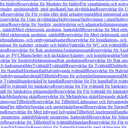
för bidéer
Reservdelar för Moduler för bidéer
För vägghängda och golvs
rinaler, spolningsdrift, med spolkant
Utan skyddskåpa
Reservdelar för 
ng
Reservdelar för För synlig eller dold urinalstyrning
Med integrerad uri
eservdelar för Utan skyddskåpa
Skiljeväggar
Skiljeväggar i plast
Skiljev
ptrar
Reservdelar för Spolrör, spolrörsböjar och adaptrar
Infästningsmate
 nätdrift
Med elektronisk spolning, batteridrift
Reservdelar för Med elektr
e
Med elektronisk spolning, nätdrift
Reservdelar för Med elektronisk spoln
ör
Installations- och ombyggnadssatser
Reservdelar för Installations- oc
ingar för toaletter, urinaler och bidéer
Vattenlås för WC och tvättställ
Re
ning
Reservdelar för Rak anslutning
Anslutningssats
Reservdelar för Ansl
ngar av PVC
Manschetter och täckkåpor
Adapter- och kopplingsdelar
Vatt
delar för Spolrörsförlängningar
Rak anslutning
Reservdelar för Rak ans
 och badrumsmöbler
Tvättställ
Tvättställ
Reservdelar för Tvättställ
Dubbeltvä
 för Handfat
Hörnhandfat
Halvinbyggda tvättställ
Reservdelar för Halvi
Underbyggnadstvättställ
Tillbehör
Propp för avlopp
Infästningsmaterial
Mö
ör Tvättställsunderskåp
För handfat
Reservdelar för För handfat
För tvätts
äll
För tvättställ för bänkskiva
Reservdelar för För tvättställ för bänkskiv
ställ för bänkskiva rektangulärt
Reservdelar för För tvättställ för bänkski
skåp
Mellanhöga skåp
Reservdelar för Mellanhöga skåp
Hängande skåp
R
ningsytor
Tillbehör
Reservdelar för Tillbehör
Lådinsatser och förvaringsb
uttag
Fler tillbehör
Speglar och spegelskåp
Spegel
Reservdelar för Spegel
ing
Reservdelar för Med inbyggd belysning
Tillbehör
Ljuselement
Handta
 montering, nätdrift
Stående montering, batteridrift
Reservdelar för Ståen
hör
Reservdelar för Tillbehör
För tvättställsblandare
Reservdelar för För tv
r handfat
Vattenlås
Reservdelar för Vattenlås
Vattenlås med skiljevägg för