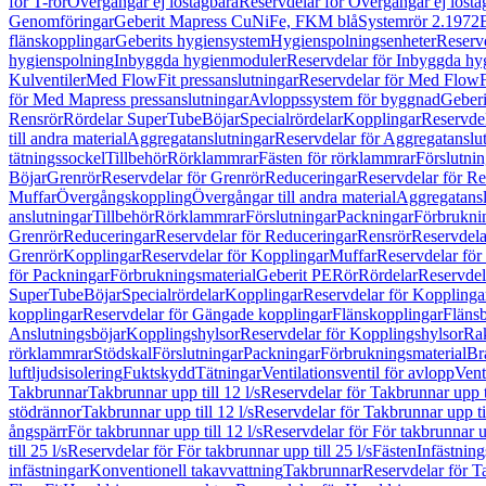
för T-rör
Övergångar ej löstagbara
Reservdelar för Övergångar ej lösta
Genomföringar
Geberit Mapress CuNiFe, FKM blå
Systemrör 2.1972
flänskopplingar
Geberits hygiensystem
Hygienspolningsenheter
Reserv
hygienspolning
Inbyggda hygienmoduler
Reservdelar för Inbyggda h
Kulventiler
Med FlowFit pressanslutningar
Reservdelar för Med FlowFi
för Med Mapress pressanslutningar
Avloppssystem för byggnad
Geberi
Rensrör
Rördelar SuperTube
Böjar
Specialrördelar
Kopplingar
Reservdel
till andra material
Aggregatanslutningar
Reservdelar för Aggregatanslu
tätningssockel
Tillbehör
Rörklammrar
Fästen för rörklammrar
Förslutnin
Böjar
Grenrör
Reservdelar för Grenrör
Reduceringar
Reservdelar för R
Muffar
Övergångskoppling
Övergångar till andra material
Aggregatansl
anslutningar
Tillbehör
Rörklammrar
Förslutningar
Packningar
Förbrukni
Grenrör
Reduceringar
Reservdelar för Reduceringar
Rensrör
Reservdela
Grenrör
Kopplingar
Reservdelar för Kopplingar
Muffar
Reservdelar för
för Packningar
Förbrukningsmaterial
Geberit PE
Rör
Rördelar
Reservdel
SuperTube
Böjar
Specialrördelar
Kopplingar
Reservdelar för Kopplinga
kopplingar
Reservdelar för Gängade kopplingar
Flänskopplingar
Fläns
Anslutningsböjar
Kopplingshylsor
Reservdelar för Kopplingshylsor
Rak
rörklammrar
Stödskal
Förslutningar
Packningar
Förbrukningsmaterial
Br
luftljudsisolering
Fuktskydd
Tätningar
Ventilationsventil för avlopp
Vent
Takbrunnar
Takbrunnar upp till 12 l/s
Reservdelar för Takbrunnar upp ti
stödrännor
Takbrunnar upp till 12 l/s
Reservdelar för Takbrunnar upp til
ångspärr
För takbrunnar upp till 12 l/s
Reservdelar för För takbrunnar up
till 25 l/s
Reservdelar för För takbrunnar upp till 25 l/s
Fästen
Infästnin
infästningar
Konventionell takavvattning
Takbrunnar
Reservdelar för T