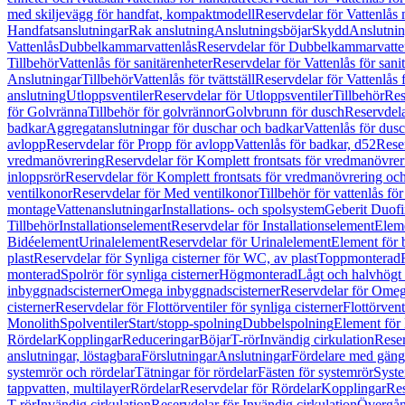
med skiljevägg för handfat, kompaktmodell
Reservdelar för Vattenlås
Handfatsanslutningar
Rak anslutning
Anslutningsböjar
Skydd
Anslutnin
Vattenlås
Dubbelkammarvattenlås
Reservdelar för Dubbelkammarvatte
Tillbehör
Vattenlås för sanitärenheter
Reservdelar för Vattenlås för sani
Anslutningar
Tillbehör
Vattenlås för tvättställ
Reservdelar för Vattenlås fö
anslutning
Utloppsventiler
Reservdelar för Utloppsventiler
Tillbehör
Res
för Golvränna
Tillbehör för golvrännor
Golvbrunn för dusch
Reservdela
badkar
Aggregatanslutningar för duschar och badkar
Vattenlås för dus
avlopp
Reservdelar för Propp för avlopp
Vattenlås för badkar, d52
Reser
vredmanövrering
Reservdelar för Komplett frontsats för vredmanövrer
inloppsrör
Reservdelar för Komplett frontsats för vredmanövrering och
ventilkonor
Reservdelar för Med ventilkonor
Tillbehör för vattenlås fö
montage
Vattenanslutningar
Installations- och spolsystem
Geberit Duof
Tillbehör
Installationselement
Reservdelar för Installationselement
Elem
Bidéelement
Urinalelement
Reservdelar för Urinalelement
Element för 
plast
Reservdelar för Synliga cisterner för WC, av plast
Toppmonterad
monterad
Spolrör för synliga cisterner
Högmonterad
Lågt och halvhögt
inbyggnadscisterner
Omega inbyggnadscisterner
Reservdelar för Omeg
cisterner
Reservdelar för Flottörventiler för synliga cisterner
Flottörvent
Monolith
Spolventiler
Start/stopp-spolning
Dubbelspolning
Element för 
Rördelar
Kopplingar
Reduceringar
Böjar
T-rör
Invändig cirkulation
Reser
anslutningar, löstagbara
Förslutningar
Anslutningar
Fördelare med gäng
systemrör och rördelar
Tätningar för rördelar
Fästen för systemrör
Syst
tappvatten, multilayer
Rördelar
Reservdelar för Rördelar
Kopplingar
Res
T-rör
Invändig cirkulation
Reservdelar för Invändig cirkulation
Övergång