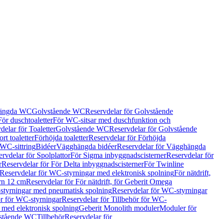
hängda WC
Golvstående WC
Reservdelar för Golvstående
För duschtoaletter
För WC-sitsar med duschfunktion och
delar för Toaletter
Golvstående WC
Reservdelar för Golvstående
rt toaletter
Förhöjda toaletter
Reservdelar för Förhöjda
 WC-sittring
Bidéer
Vägghängda bidéer
Reservdelar för Vägghängda
rvdelar för Spolplattor
För Sigma inbyggnadscisterner
Reservdelar för
r
Reservdelar för För Delta inbyggnadscisterner
För Twinline
Reservdelar för WC-styrningar med elektronisk spolning
För nätdrift,
ern 12 cm
Reservdelar för För nätdrift, för Geberit Omega
tyrningar med pneumatisk spolning
Reservdelar för WC-styrningar
ör för WC-styrningar
Reservdelar för Tillbehör för WC-
 med elektronisk spolning
Geberit Monolith moduler
Moduler för
vstående WC
Tillbehör
Reservdelar för