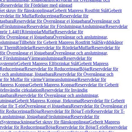
g
Reservdelar för Fördelare med gängad
Set skruv för flänskopplingar
Geberit Mapress Rostfritt Stål
Geberit
rvdelar för Muffar
Reduceringar
Reservdelar för
tagbara
Reservdelar för Övergångar ej löstagbara
Övergångar och
r
Förslutningar
Reservdelar för Förslutningar
Anslutningar
Reservdelar
mrör 1.4401
Rörnipplar
Muffar
Reservdelar för
för Övergångar ej löstagbara
Övergångar och anslutningar,
slutningar
Tillbehör för Geberit Mapress Rostfritt Stål
Skyddskåpor
ör Therm
Rördelar
Reservdelar för Rördelar
Muffar
Reservdelar för
för Övergångar ej löstagbara
Övergångar och anslutningar,
r Förslutningar
Värmeanslutningar
Reservdelar för
 systemrör
Geberit Mapress Elförzinkat Stål
Geberit Mapress
Reduceringar
Reservdelar för Reduceringar
Böjar
Reservdelar för
och anslutningar, löstagbara
Reservdelar för Övergångar och
r för Muffar för värme
Värmeanslutningar
Reservdelar för
Mapress Koppar
Geberit Mapress Koppar
Reservdelar för Geberit
rör
Invändig cirkulation
Reservdelar för Invändig
stagbara
Reservdelar för Övergångar och anslutningar,
utningar
Geberit Mapress Koppar, förkromat
Reservdelar för Geberit
lar för T-rör
Övergångar ej löstagbara
Reservdelar för Övergångar ej
för Reduceringar
Böjar
Reservdelar för Böjar
T-rör
Reservdelar för T-
 anslutningar, löstagbara
Förslutningar
Reservdelar för
n
Systempackningar
Set skruv för flänskopplingar
Geberit Mapress
rvdelar för Reduceringar
Böjar
Reservdelar för Böjar
T-rör
Reservdelar