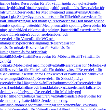
tående bidéer
Reservdelar för För vägghängda och golvstående
Utan skyddskåpa
Urinaler, spolningsdrift, spolkantlösa
Reservdelar för
nalstyrning
Reservdelar för Med integrerad urinalstyrning
Urinaler,
äggar i glas
Skiljeväggar av sanitetsporslin
Tillbehör
Reservdelar för
rial
Urinalstyrningar
Dolt montage
Reservdelar för Dolt montage
Med
onisk spolning, batteridrift
Med pneumatisk spolning
Reservdelar för
ing, nätdrift
Med elektronisk spolning, batteridrift
Reservdelar för
h ombyggnadssatser
Spolrör, spolrörsböjar och
servdelar för Vattenlås för WC och
utningssats
Spolrörsförlängningar
Reservdelar för
enlås för urinaler
Reservdelar för Vattenlås för
lutning
Vattenlås för bidéer
Rak
ttställ
Möbeltvättställ
Reservdelar för Möbeltvättställ
Tvättställ för
nbyggda
belpaket
Möbelpaket med möbeltvättställ
Reservdelar för Möbelpaket
täll
Reservdelar för För tvättställ
För dubbeltvättställ
Reservdelar för
a
Bänkskivor
Reservdelar för Bänkskivor
För tvättställ för bänkskiva
va rektangulärt
Sidoskåp
Reservdelar för Sidoskåp
Låga
eservdelar för Hängande skåp
Fler badrumsmöbler
Reservdelar för
oxar
Handdukshållare och handdukskrokar
Ljuselement
Hållare för
Med inbyggd belysning
Reservdelar för Med inbyggd
g
Fler tillbehör
Eluttag
Armaturer
Tvättställsblandare
Reservdelar för
de montering, batteridrift
Stående montering,
ättställsblandare
Apparatanslutningar för tvättområde, köksvask,
 handfat
Reservdelar för Vattenlås med skiljevägg för handfat
Vattenlås