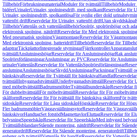
Tillbehör
Förbrukningsmaterial
Moduler för tvättställ
Tillbehör
Moduler 
bidéer
Urinaler
Urinaler, spolningsdrift, med spolkant
Reservdelar för U
Urinaler, spolningsdrift, spolkantlösa
För synlig eller dold urinalstyrni
vattenfri drift
Reservdelar för Urinaler, vattenfri drift
Utan skyddskåpa
R
Tillbehör
Vattenlås och vattenlåstillbehör
Spolrör, spolrörsböjar och ada
elektronisk spolning, nätdrift
Reservdelar för Med elektronisk spolning,
Med pneumatisk spolning
Väggmontage
Reservdelar för Väggmontag
Med elektronisk spolning, batteridrift
Tillbehör
Reservdelar för Tillbeh
adaptrar
Täckplattor
Integrerade styrningar
Fjärrkontroller
Apparatanslutn
tvättställ
Anslutningsböjar
Reservdelar för Anslutningsböjar
Rak anslut
Spolrörsförlängningar
Anslutningar av PVC
Reservdelar för Anslutni
urinaler
Vattenlås
Reservdelar för Vattenlås
Spolrörsförlängningar
Reserv
anslutning
Anslutningsböjar
Skydd
Anslutningar
Packningar
Tvättställ
bänkskiva
Reservdelar för Tvättställ för bänkskiva
Handfat
Reservdelar
tvättställ
Inbyggnadstvättställ
Underbyggnadstvättställ
Reservdelar för 
med möbeltvättställ
Badrumsmöbler
Tvättställsunderskåp
Reservdelar f
För dubbeltvättställ
För möbeltvättställ
Reservdelar för För möbeltvättst
skålform
Reservdelar för För tvättställ för bänkskiva skålform
För tvätt
sidoskåp
Reservdelar för Låga sidoskåp
Högskåp
Reservdelar för Hög
Fler badrumsmöbler
Väggavställningsytor
Reservdelar för Väggavställ
bänkskivor
Handtag
Set fotstöd
Magnettavlor
Eluttag
Reservdelar för El
belysning
Spegelskåp
Reservdelar för Spegelskåp
Med inbyggd belysn
Tvättställsblandare
Stående montering, nätdrift
Reservdelar för Stående
generatordrift
Reservdelar för Stående montering, generatordrift
Tillbe
enheter och tvättställ
Vattenlås för handfat
Reservdelar för Vattenlås fö