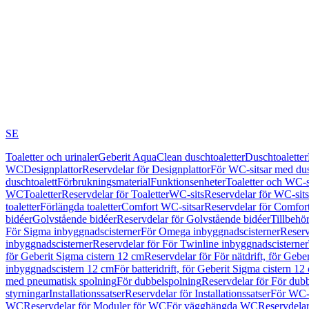
SE
Toaletter och urinaler
Geberit AquaClean duschtoaletter
Duschtoaletter
WC
Designplattor
Reservdelar för Designplattor
För WC-sitsar med du
duschtoalett
Förbrukningsmaterial
Funktionsenheter
Toaletter och WC-s
WC
Toaletter
Reservdelar för Toaletter
WC-sits
Reservdelar för WC-sits
toaletter
Förlängda toaletter
Comfort WC-sitsar
Reservdelar för Comfor
bidéer
Golvstående bidéer
Reservdelar för Golvstående bidéer
Tillbehö
För Sigma inbyggnadscisterner
För Omega inbyggnadscisterner
Reserv
inbyggnadscisterner
Reservdelar för För Twinline inbyggnadscisterner
för Geberit Sigma cistern 12 cm
Reservdelar för För nätdrift, för Gebe
inbyggnadscistern 12 cm
För batteridrift, för Geberit Sigma cistern 12
med pneumatisk spolning
För dubbelspolning
Reservdelar för För dub
styrningar
Installationssatser
Reservdelar för Installationssatser
För WC-s
WC
Reservdelar för Moduler för WC
För vägghängda WC
Reservdela