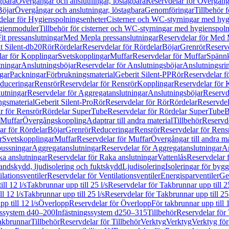
gbara
Övergångar och anslutningar, löstagbara
Reservdelar för Övergånga
Böjar
Övergångar och anslutningar, löstagbara
Genomföringar
Tillbehör 
delar för Hygienspolningsenheter
Cisterner och WC-styrningar med hyg
ygienmoduler
Tillbehör för cisterner och WC-styrningar med hygienspol
t pressanslutningar
Med Mepla pressanslutningar
Reservdelar för Med 
t Silent-db20
Rör
Rördelar
Reservdelar för Rördelar
Böjar
Grenrör
Reservd
ar för Kopplingar
Svetskopplingar
Muffar
Reservdelar för Muffar
Spännk
tningar
Anslutningsböjar
Reservdelar för Anslutningsböjar
Anslutningsri
gar
Packningar
Förbrukningsmaterial
Geberit Silent-PP
Rör
Reservdelar f
educeringar
Rensrör
Reservdelar för Rensrör
Kopplingar
Reservdelar för 
utningar
Reservdelar för Aggregatanslutningar
Anslutningsböjar
Reservd
ngsmaterial
Geberit Silent-Pro
Rör
Reservdelar för Rör
Rördelar
Reservdel
r för Rensrör
Rördelar SuperTube
Reservdelar för Rördelar SuperTube
B
 Muffar
Övergångskoppling
Adaptrar till andra material
Tillbehör
Reservde
ar för Rördelar
Böjar
Grenrör
Reduceringar
Rensrör
Reservdelar för Rens
r
Svetskopplingar
Muffar
Reservdelar för Muffar
Övergångar till andra ma
bussningar
Aggregatanslutningar
Reservdelar för Aggregatanslutningar
An
a anslutningar
Reservdelar för Raka anslutningar
Vattenlås
Reservdelar f
andskydd, ljudisolering och fuktskydd
Ljudisolering
Isoleringar för byg
ilationsventiler
Reservdelar för Ventilationsventiler
Energisparventiler
Ge
ll 12 l/s
Takbrunnar upp till 25 l/s
Reservdelar för Takbrunnar upp till 25
l 12 l/s
Takbrunnar upp till 25 l/s
Reservdelar för Takbrunnar upp till 25 
p till 12 l/s
Överlopp
Reservdelar för Överlopp
För takbrunnar upp till 1
gssystem d40–200
Infästningssystem d250–315
Tillbehör
Reservdelar för 
akbrunnar
Tillbehör
Reservdelar för Tillbehör
Verktyg
Verktyg
Verktyg för