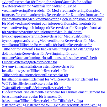
avlopp
Reservdelar för Propp för avlopp
Vattenlås för badkar,
d52
Reservdelar för Vattenlås för badkar, d52
Med
vredmanövrering
Reservdelar för Med vredmanövrering
Komplett
frontsats för vredmanövrering
Reservdelar för Komplett frontsats för
vredmanövrering
Med vredmanövrering och inloppsrör
Reservdelar
för Med vredmanövrering och inloppsrör
Komplett frontsats för
vredmanövrering och inloppsrör
Reservdelar för Komplett frontsats
för vredmanövrering och inloppsrör
Med PushControl
tryckknappsmanövrering
Reservdelar för Med PushControl
tryckknappsmanövrering
Med ventilkonor
Reservdelar för Med
ventilkonor
Tillbehör för vattenlås för badkar
Reservdelar för
Tillbehör för vattenlås för badkar
Anslutningssats
Avstängning för
dolt montage
Reservdelar för Avstängning för dolt
montage
Vattenanslutningar
Installations- och spolsystem
Geberit
Duofix
Systemväggar
Reservdelar för
Systemväggar
Installationssystem
Reservdelar för
Installationssystem
Tillbehör
Reservdelar för
Tillbehör
Installationselement
Reservdelar för
Installationselement
Element för WC
Reservdelar för Element för
WC
Tvättställselement
Reservdelar för
Tvättställselement
Bidéelement
Reservdelar för
Bidéelement
Urinalelement
Reservdelar för Urinalelement
Element för
belastningar
Reservdelar för Element för
belastningar
Tillbehör
Reservdelar för Tillbehör
Synliga
cisterner
Synliga cisterner för WC, av plast
Reservdelar för Synliga