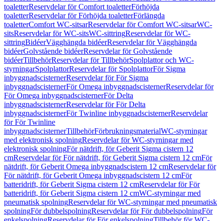
toaletter
Reservdelar för Comfort toaletter
Förhöjda
toaletter
Reservdelar för Förhöjda toaletter
Förlängda
toaletter
Comfort WC-sitsar
Reservdelar för Comfort WC-sitsar
WC-
sits
Reservdelar för WC-sits
WC-sittring
Reservdelar för WC-
sittring
Bidéer
Vägghängda bidéer
Reservdelar för Vägghängda
bidéer
Golvstående bidéer
Reservdelar för Golvstående
bidéer
Tillbehör
Reservdelar för Tillbehör
Spolplattor och WC-
styrningar
Spolplattor
Reservdelar för Spolplattor
För Sigma
inbyggnadscisterner
Reservdelar för För Sigma
inbyggnadscisterner
För Omega inbyggnadscisterner
Reservdelar för
För Omega inbyggnadscisterner
För Delta
inbyggnadscisterner
Reservdelar för För Delta
inbyggnadscisterner
För Twinline inbyggnadscisterner
Reservdelar
för För Twinline
inbyggnadscisterner
Tillbehör
Förbrukningsmaterial
WC-styrningar
med elektronisk spolning
Reservdelar för WC-styrningar med
elektronisk spolning
För nätdrift, för Geberit Sigma cistern 12
cm
Reservdelar för För nätdrift, för Geberit Sigma cistern 12 cm
För
nätdrift, för Geberit Omega inbyggnadscistern 12 cm
Reservdelar för
För nätdrift, för Geberit Omega inbyggnadscistern 12 cm
För
batteridrift, för Geberit Sigma cistern 12 cm
Reservdelar för För
batteridrift, för Geberit Sigma cistern 12 cm
WC-styrningar med
pneumatisk spolning
Reservdelar för WC-styrningar med pneumatisk
spolning
För dubbelspolning
Reservdelar för För dubbelspolning
För
enkelspolning
Reservdelar för För enkelspolning
Tillbehör för WC-