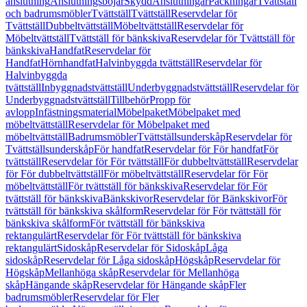
anslutning
Anslutningsböjar
Skydd
Anslutningar
Packningar
Tvättställ
och badrumsmöbler
Tvättställ
Tvättställ
Reservdelar för
Tvättställ
Dubbeltvättställ
Möbeltvättställ
Reservdelar för
Möbeltvättställ
Tvättställ för bänkskiva
Reservdelar för Tvättställ för
bänkskiva
Handfat
Reservdelar för
Handfat
Hörnhandfat
Halvinbyggda tvättställ
Reservdelar för
Halvinbyggda
tvättställ
Inbyggnadstvättställ
Underbyggnadstvättställ
Reservdelar för
Underbyggnadstvättställ
Tillbehör
Propp för
avlopp
Infästningsmaterial
Möbelpaket
Möbelpaket med
möbeltvättställ
Reservdelar för Möbelpaket med
möbeltvättställ
Badrumsmöbler
Tvättställsunderskåp
Reservdelar för
Tvättställsunderskåp
För handfat
Reservdelar för För handfat
För
tvättställ
Reservdelar för För tvättställ
För dubbeltvättställ
Reservdelar
för För dubbeltvättställ
För möbeltvättställ
Reservdelar för För
möbeltvättställ
För tvättställ för bänkskiva
Reservdelar för För
tvättställ för bänkskiva
Bänkskivor
Reservdelar för Bänkskivor
För
tvättställ för bänkskiva skålform
Reservdelar för För tvättställ för
bänkskiva skålform
För tvättställ för bänkskiva
rektangulärt
Reservdelar för För tvättställ för bänkskiva
rektangulärt
Sidoskåp
Reservdelar för Sidoskåp
Låga
sidoskåp
Reservdelar för Låga sidoskåp
Högskåp
Reservdelar för
Högskåp
Mellanhöga skåp
Reservdelar för Mellanhöga
skåp
Hängande skåp
Reservdelar för Hängande skåp
Fler
badrumsmöbler
Reservdelar för Fler