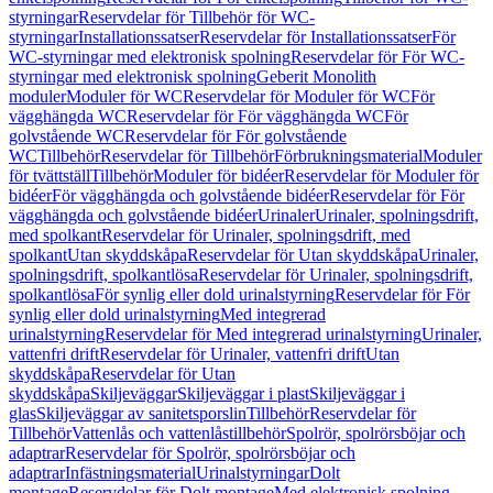
styrningar
Reservdelar för Tillbehör för WC-
styrningar
Installationssatser
Reservdelar för Installationssatser
För
WC-styrningar med elektronisk spolning
Reservdelar för För WC-
styrningar med elektronisk spolning
Geberit Monolith
moduler
Moduler för WC
Reservdelar för Moduler för WC
För
vägghängda WC
Reservdelar för För vägghängda WC
För
golvstående WC
Reservdelar för För golvstående
WC
Tillbehör
Reservdelar för Tillbehör
Förbrukningsmaterial
Moduler
för tvättställ
Tillbehör
Moduler för bidéer
Reservdelar för Moduler för
bidéer
För vägghängda och golvstående bidéer
Reservdelar för För
vägghängda och golvstående bidéer
Urinaler
Urinaler, spolningsdrift,
med spolkant
Reservdelar för Urinaler, spolningsdrift, med
spolkant
Utan skyddskåpa
Reservdelar för Utan skyddskåpa
Urinaler,
spolningsdrift, spolkantlösa
Reservdelar för Urinaler, spolningsdrift,
spolkantlösa
För synlig eller dold urinalstyrning
Reservdelar för För
synlig eller dold urinalstyrning
Med integrerad
urinalstyrning
Reservdelar för Med integrerad urinalstyrning
Urinaler,
vattenfri drift
Reservdelar för Urinaler, vattenfri drift
Utan
skyddskåpa
Reservdelar för Utan
skyddskåpa
Skiljeväggar
Skiljeväggar i plast
Skiljeväggar i
glas
Skiljeväggar av sanitetsporslin
Tillbehör
Reservdelar för
Tillbehör
Vattenlås och vattenlåstillbehör
Spolrör, spolrörsböjar och
adaptrar
Reservdelar för Spolrör, spolrörsböjar och
adaptrar
Infästningsmaterial
Urinalstyrningar
Dolt
montage
Reservdelar för Dolt montage
Med elektronisk spolning,