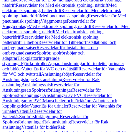
nätdrift
Reservdelar för Med elektronisk spolning, nätdrift
Med
elektronisk spolning, batteridrift
Reservdelar för Med elektronisk
spolning, batteridrift
Med pneumatisk spolning
Reservdelar för Med
pneumatisk spolning
Väggmontage
Reservdelar för
Väggmontage
Med elektronisk spolning, nätdrift
Reservdelar för Med
elektronisk spolning, nätdrift
Med elektronisk spolning,
batteridrift
Reservdelar för Med elektronisk spolning,
batteridrift
Tillbehör
Reservdelar för Tillbehör
Installations- och
ombyggnadssatser
Reservdelar för Installations- och
ombyggnadssatser
Spolrör, spolrörsböjar och
adaptrar
Täckplattor
Integrerade
styrningar
Fjärrkontroller
Apparatanslutningar för toaletter, urinaler
och bidéer
Vattenlås för WC och tvättställ
Reservdelar för Vattenlås
för WC och tvättställ
Anslutningsböjar
Reservdelar för
Anslutningsböjar
Rak anslutning
Reservdelar för Rak
anslutning
Anslutningssats
Reservdelar för
Anslutningssats
Spolrörsförlängningar
Reservdelar för
Spolrörsförlängningar
Anslutningar av PVC
Reservdelar för
Anslutningar av PVC
Manschetter och täckkåpor
Adapter- och
kopplingsdelar
Vattenlås för urinaler
Reservdelar för Vattenlås för
urinaler
Vattenlås
Reservdelar för
Vattenlås
Spolrörsförlängningar
Reservdelar för
Spolrörsförlängningar
Rak anslutning
Reservdelar för Rak
anslutning
Vattenlås för bidéer
Rak