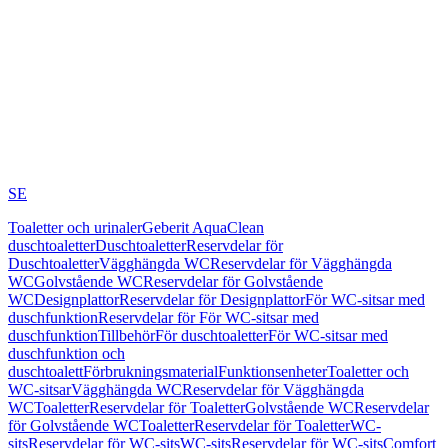
SE
Toaletter och urinaler
Geberit AquaClean
duschtoaletter
Duschtoaletter
Reservdelar för
Duschtoaletter
Vägghängda WC
Reservdelar för Vägghängda
WC
Golvstående WC
Reservdelar för Golvstående
WC
Designplattor
Reservdelar för Designplattor
För WC-sitsar med
duschfunktion
Reservdelar för För WC-sitsar med
duschfunktion
Tillbehör
För duschtoaletter
För WC-sitsar med
duschfunktion och
duschtoalett
Förbrukningsmaterial
Funktionsenheter
Toaletter och
WC-sitsar
Vägghängda WC
Reservdelar för Vägghängda
WC
Toaletter
Reservdelar för Toaletter
Golvstående WC
Reservdelar
för Golvstående WC
Toaletter
Reservdelar för Toaletter
WC-
sits
Reservdelar för WC-sits
WC-sits
Reservdelar för WC-sits
Comfort