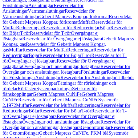
Förslutningar
Anslutningar
Reservdelar för
Anslutningar
Värmeanslutningar
Reservdelar för
Värmeanslutningar
Geberit Mapress Koppar, förkromat
Reservdelar
för Geberit Mapress Koppar, förkromat
Muffar
Reservdelar för
Muffar
Reduceringar
Reservdelar för Reduceringar
Böjar
Reservdelar
för Böjar
T-rör
Reservdelar för T-rör
Övergångar ej
löstagbara
Reservdelar för Övergångar ej löstagbara
Geberit Mapress
Koppar, gas
Reservdelar för Geberit Mapress Koppar,
gas
Muffar
Reservdelar för Muffar
Reduceringar
Reservdelar för
Reduceringar
Böjar
Reservdelar för Böjar
T-rör
Reservdelar för T-
rör
Övergångar ej löstagbara
Reservdelar för Övergångar ej
löstagbara
Övergångar och anslutningar, löstagbara
Reservdelar för
Övergångar och anslutningar, löstagbara
Förslutningar
Reservdelar
för Förslutningar
Anslutningar
Reservdelar för Anslutningar
Tillbehör
för Geberit Mapress Koppar
Tätningar för rörledningar och
rördelar
Rörfästen
Systempackningar
Set skruv för
flänskopplingar
Geberit Mapress CuNiFe
Geberit Mapress
CuNiFe
Reservdelar för Geberit Mapress CuNiFe
Systemrör
2.1972
Muffar
Reservdelar för Muffar
Reduceringar
Reservdelar för
Reduceringar
Böjar
Reservdelar för Böjar
T-rör
Reservdelar för T-
rör
Övergångar ej löstagbara
Reservdelar för Övergångar ej
löstagbara
Övergångar och anslutningar, löstagbara
Reservdelar för
Övergångar och anslutningar, löstagbara
Genomföringar
Reservdelar
för Genomföringar
Geberit Mapress CuNiFe, FKM blå
Systemrör