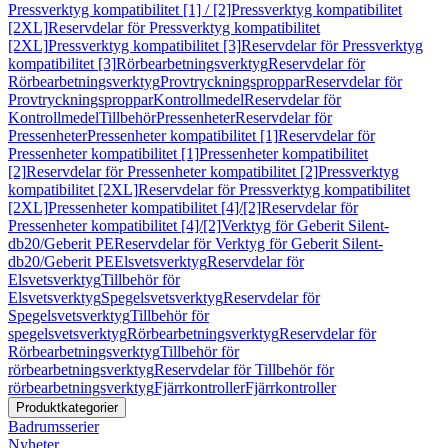
Pressverktyg kompatibilitet [1] / [2]
Pressverktyg kompatibilitet
[2XL]
Reservdelar för Pressverktyg kompatibilitet
[2XL]
Pressverktyg kompatibilitet [3]
Reservdelar för Pressverktyg
kompatibilitet [3]
Rörbearbetningsverktyg
Reservdelar för
Rörbearbetningsverktyg
Provtryckningsproppar
Reservdelar för
Provtryckningsproppar
Kontrollmedel
Reservdelar för
Kontrollmedel
Tillbehör
Pressenheter
Reservdelar för
Pressenheter
Pressenheter kompatibilitet [1]
Reservdelar för
Pressenheter kompatibilitet [1]
Pressenheter kompatibilitet
[2]
Reservdelar för Pressenheter kompatibilitet [2]
Pressverktyg
kompatibilitet [2XL]
Reservdelar för Pressverktyg kompatibilitet
[2XL]
Pressenheter kompatibilitet [4]/[2]
Reservdelar för
Pressenheter kompatibilitet [4]/[2]
Verktyg för Geberit Silent-
db20/Geberit PE
Reservdelar för Verktyg för Geberit Silent-
db20/Geberit PE
Elsvetsverktyg
Reservdelar för
Elsvetsverktyg
Tillbehör för
Elsvetsverktyg
Spegelsvetsverktyg
Reservdelar för
Spegelsvetsverktyg
Tillbehör för
spegelsvetsverktyg
Rörbearbetningsverktyg
Reservdelar för
Rörbearbetningsverktyg
Tillbehör för
rörbearbetningsverktyg
Reservdelar för Tillbehör för
rörbearbetningsverktyg
Fjärrkontroller
Fjärrkontroller
Produktkategorier
Badrumsserier
Nyheter