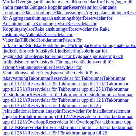
Muffar
Övergångar till andra material
Reservdelar för Övergångar till
andra material
Gängade kopplingar
Reservdelar för Gängade
kopplingar
Flänskopplingar
Flänsbussningar
Aggregatanslutningar
Rese
för Aggregatanslutningar
Anslutningsböjar
Reservdelar för
Anslutningsböjar
Kopplingshylsor
Reservdelar för
Kopplingshylsor
Raka anslutningar
Reservdelar för Raka
anslutningar
Vattenlås
Reservdelar för
Vattenlås
Tillbehör
Rörklammrar
Fästen för
rörklammrar
Stödskal
Förslutningar
Packningar
Förbrukningsmaterial
Br
ljudisolering och fuktskydd
Ljudisolering
Isoleringar för
byggnadsljudisolering
Isoleringar för byggnadsljudisolering och
luftljudsisolering
Fuktskydd
Tätningar
Ventilationsventil för
avlopp
Ventilationsventiler
Reservdelar för
Ventilationsventiler
Energisparventiler
Geberit Pluvia
takavvattning
Takbrunnar
Reservdelar för Takbrunnar
Takbrunnar
upp till 12 l/s
Reservdelar för Takbrunnar upp till 12 l/s
Takbrunnar
upp till 25 l/s
Reservdelar för Takbrunnar upp till 25 l/s
Takbrunnar
för stödrännor
Reservdelar för Takbrunnar för stödrännor
Takbrunnar
upp till 12 l/s
Reservdelar för Takbrunnar upp till 12 l/s
Takbrunnar
upp till 25 l/s
Reservdelar för Takbrunnar upp till 25
l/s
Installationselement ångspärr
Reservdelar för Installationselement
ångspärr
För takbrunnar upp till 12 l/s
Reservdelar för För takbrunnar
upp till 12 l/s
Överlopp
Reservdelar för Överlopp
För takbrunnar upp
till 12 l/s
Reservdelar för För takbrunnar upp till 12 l/s
För takbrunnar
upp till 25 l/s
Reservdelar för För takbrunnar upp till 25