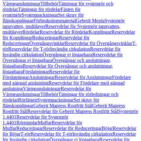
Värmeanslutningar
Tillbehör
Tätningar för systemrör och
rördelar
Tätningar för rördelar
Fästen för
systemrör
Systempackningar
Set skruv för
flänskopplingar
Förbrukningsmaterial
Geberit Mepla
Systemrör
tappvatten, multilayer
Reservdelar för Systemrör tappvatten,
multilayer
Rördelar
Reservdelar för Rördelar
Kopplingar
Reservdelar
för Kopplingar
Reduceringar
Reservdelar för
Reduceringar
Övergångsvinklar
Reservdelar för Övergångsvinklar
T-
rör
Reservdelar för T-rör
Invändig cirkulation
Reservdelar för
Invändig cirkulation
Övergångar ej löstagbara
Reservdelar för
Övergångar ej löstagbara
Övergångar och anslutningar,
löstagbara
Reservdelar för Övergångar och anslutningar,
löstagbara
Förslutningar
Reservdelar för
Förslutningar
Anslutningar
Reservdelar för Anslutningar
Fördelare
med gängad anslutning
Reservdelar för Fördelare med gängad
anslutning
Värmeanslutningar
Reservdelar för
Värmeanslutningar
Tillbehör
Tätningar för rörledningar och
rördelar
Rörfästen
Systempackningar
Set skruv för
flänskopplingar
Geberit Mapress Rostfritt Stål
Geberit Mapress
Rostfritt Stål
Reservdelar för Geberit Mapress Rostfritt Stål
Systemrör
1.4401
Reservdelar för Systemrör
1.4401
Rörnipplar
Muffar
Reservdelar för
Muffar
Reduceringar
Reservdelar för Reduceringar
Böjar
Reservdelar
för Böjar
T-rör
Reservdelar för T-rör
Invändig cirkulation
Reservdelar
för Invändig cirkulation
Övergångar ej löstagbara
Reservdelar för