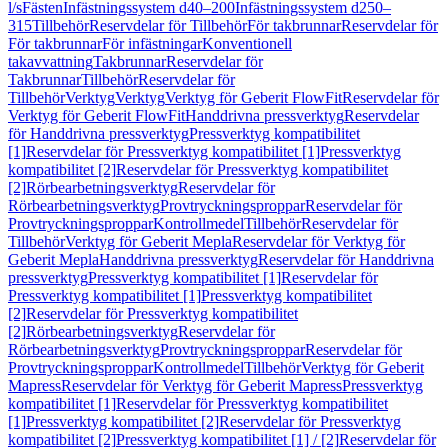
l/s
Fästen
Infästningssystem d40–200
Infästningssystem d250–
315
Tillbehör
Reservdelar för Tillbehör
För takbrunnar
Reservdelar för
För takbrunnar
För infästningar
Konventionell
takavvattning
Takbrunnar
Reservdelar för
Takbrunnar
Tillbehör
Reservdelar för
Tillbehör
Verktyg
Verktyg
Verktyg för Geberit FlowFit
Reservdelar för
Verktyg för Geberit FlowFit
Handdrivna pressverktyg
Reservdelar
för Handdrivna pressverktyg
Pressverktyg kompatibilitet
[1]
Reservdelar för Pressverktyg kompatibilitet [1]
Pressverktyg
kompatibilitet [2]
Reservdelar för Pressverktyg kompatibilitet
[2]
Rörbearbetningsverktyg
Reservdelar för
Rörbearbetningsverktyg
Provtryckningsproppar
Reservdelar för
Provtryckningsproppar
Kontrollmedel
Tillbehör
Reservdelar för
Tillbehör
Verktyg för Geberit Mepla
Reservdelar för Verktyg för
Geberit Mepla
Handdrivna pressverktyg
Reservdelar för Handdrivna
pressverktyg
Pressverktyg kompatibilitet [1]
Reservdelar för
Pressverktyg kompatibilitet [1]
Pressverktyg kompatibilitet
[2]
Reservdelar för Pressverktyg kompatibilitet
[2]
Rörbearbetningsverktyg
Reservdelar för
Rörbearbetningsverktyg
Provtryckningsproppar
Reservdelar för
Provtryckningsproppar
Kontrollmedel
Tillbehör
Verktyg för Geberit
Mapress
Reservdelar för Verktyg för Geberit Mapress
Pressverktyg
kompatibilitet [1]
Reservdelar för Pressverktyg kompatibilitet
[1]
Pressverktyg kompatibilitet [2]
Reservdelar för Pressverktyg
kompatibilitet [2]
Pressverktyg kompatibilitet [1] / [2]
Reservdelar för