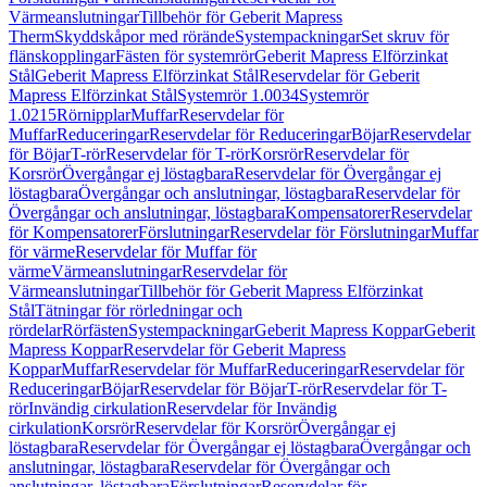
Värmeanslutningar
Tillbehör för Geberit Mapress
Therm
Skyddskåpor med rörände
Systempackningar
Set skruv för
flänskopplingar
Fästen för systemrör
Geberit Mapress Elförzinkat
Stål
Geberit Mapress Elförzinkat Stål
Reservdelar för Geberit
Mapress Elförzinkat Stål
Systemrör 1.0034
Systemrör
1.0215
Rörnipplar
Muffar
Reservdelar för
Muffar
Reduceringar
Reservdelar för Reduceringar
Böjar
Reservdelar
för Böjar
T-rör
Reservdelar för T-rör
Korsrör
Reservdelar för
Korsrör
Övergångar ej löstagbara
Reservdelar för Övergångar ej
löstagbara
Övergångar och anslutningar, löstagbara
Reservdelar för
Övergångar och anslutningar, löstagbara
Kompensatorer
Reservdelar
för Kompensatorer
Förslutningar
Reservdelar för Förslutningar
Muffar
för värme
Reservdelar för Muffar för
värme
Värmeanslutningar
Reservdelar för
Värmeanslutningar
Tillbehör för Geberit Mapress Elförzinkat
Stål
Tätningar för rörledningar och
rördelar
Rörfästen
Systempackningar
Geberit Mapress Koppar
Geberit
Mapress Koppar
Reservdelar för Geberit Mapress
Koppar
Muffar
Reservdelar för Muffar
Reduceringar
Reservdelar för
Reduceringar
Böjar
Reservdelar för Böjar
T-rör
Reservdelar för T-
rör
Invändig cirkulation
Reservdelar för Invändig
cirkulation
Korsrör
Reservdelar för Korsrör
Övergångar ej
löstagbara
Reservdelar för Övergångar ej löstagbara
Övergångar och
anslutningar, löstagbara
Reservdelar för Övergångar och
anslutningar, löstagbara
Förslutningar
Reservdelar för