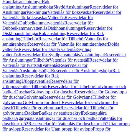
Handfatsanslutningar
Rak
anslutning
Anslutningsböjar
Skydd
Anslutningar
Reservdelar för
Anslutningar
Packningar
Vattenlås för köksvaskar
Reservdelar för
Vattenlås för köksvaskar
Vattenlås
Reservdelar för
Vattenlås
Dubbelkammarvattenlås
Reservdelar för
Dubbelkammarvattenlås
Diskhoanslutningar
Reservdelar för
Diskhoanslutningar
Rak anslutning
Reservdelar för Rak
anslutning
Tillbehör
Reservdelar för Tillbehör
Vattenlås för
sanitärenheter
Reservdelar för Vattenlås för sanitärenheter
Dolda
vattenlås
Reservdelar för Dolda vattenlås
Synliga
vattenlås
Reservdelar för Synliga vattenlås
Anslutningar
Reservdelar
för Anslutningar
Tillbehör
Vattenlås för tvättställ
Reservdelar för
Vattenlås för tvättställ
Vattenlås
Reservdelar för
Vattenlås
Anslutningsböjar
Reservdelar för Anslutningsböjar
Rak
anslutning
Reservdelar för Rak
anslutning
Utloppsventiler
Reservdelar för
Utloppsventiler
Tillbehör
Reservdelar för Tillbehör
Golvbrunnar och
badkar
Duschar
Golvavlopp för duschar
Reservdelar för Golvavlopp
för duschar
Golvränna
Reservdelar för Golvränna
Tillbehör för
golvrännor
Golvbrunn för dusch
Reservdelar för Golvbrunn för
dusch
Tillbehör för golvbrunnar
Reservdelar för Tillbehör för
golvbrunnar
Badkar
Badkar av sanitetsakryl
Rektangulära
badkar
Aggregatanslutningar för duschar och badkar
Vattenlås för
duschkar, d52
Reservdelar för Vattenlås för duschkar, d52
Utan propp
för avlopp
Reservdelar för Utan propp för avlopp
Propp för