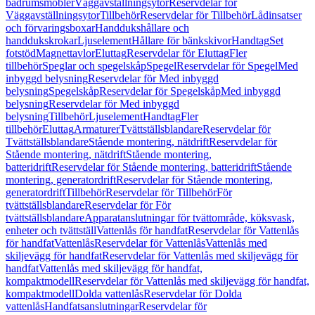
badrumsmöbler
Väggavställningsytor
Reservdelar för
Väggavställningsytor
Tillbehör
Reservdelar för Tillbehör
Lådinsatser
och förvaringsboxar
Handdukshållare och
handdukskrokar
Ljuselement
Hållare för bänkskivor
Handtag
Set
fotstöd
Magnettavlor
Eluttag
Reservdelar för Eluttag
Fler
tillbehör
Speglar och spegelskåp
Spegel
Reservdelar för Spegel
Med
inbyggd belysning
Reservdelar för Med inbyggd
belysning
Spegelskåp
Reservdelar för Spegelskåp
Med inbyggd
belysning
Reservdelar för Med inbyggd
belysning
Tillbehör
Ljuselement
Handtag
Fler
tillbehör
Eluttag
Armaturer
Tvättställsblandare
Reservdelar för
Tvättställsblandare
Stående montering, nätdrift
Reservdelar för
Stående montering, nätdrift
Stående montering,
batteridrift
Reservdelar för Stående montering, batteridrift
Stående
montering, generatordrift
Reservdelar för Stående montering,
generatordrift
Tillbehör
Reservdelar för Tillbehör
För
tvättställsblandare
Reservdelar för För
tvättställsblandare
Apparatanslutningar för tvättområde, köksvask,
enheter och tvättställ
Vattenlås för handfat
Reservdelar för Vattenlås
för handfat
Vattenlås
Reservdelar för Vattenlås
Vattenlås med
skiljevägg för handfat
Reservdelar för Vattenlås med skiljevägg för
handfat
Vattenlås med skiljevägg för handfat,
kompaktmodell
Reservdelar för Vattenlås med skiljevägg för handfat,
kompaktmodell
Dolda vattenlås
Reservdelar för Dolda
vattenlås
Handfatsanslutningar
Reservdelar för