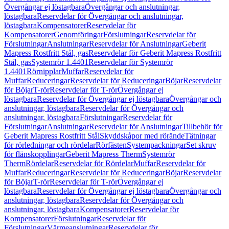
Övergångar ej löstagbara
Övergångar och anslutningar,
löstagbara
Reservdelar för Övergångar och anslutningar,
löstagbara
Kompensatorer
Reservdelar för
Kompensatorer
Genomföringar
Förslutningar
Reservdelar för
Förslutningar
Anslutningar
Reservdelar för Anslutningar
Geberit
Mapress Rostfritt Stål, gas
Reservdelar för Geberit Mapress Rostfritt
Stål, gas
Systemrör 1.4401
Reservdelar för Systemrör
1.4401
Rörnipplar
Muffar
Reservdelar för
Muffar
Reduceringar
Reservdelar för Reduceringar
Böjar
Reservdelar
för Böjar
T-rör
Reservdelar för T-rör
Övergångar ej
löstagbara
Reservdelar för Övergångar ej löstagbara
Övergångar och
anslutningar, löstagbara
Reservdelar för Övergångar och
anslutningar, löstagbara
Förslutningar
Reservdelar för
Förslutningar
Anslutningar
Reservdelar för Anslutningar
Tillbehör för
Geberit Mapress Rostfritt Stål
Skyddskåpor med rörände
Tätningar
för rörledningar och rördelar
Rörfästen
Systempackningar
Set skruv
för flänskopplingar
Geberit Mapress Therm
Systemrör
Therm
Rördelar
Reservdelar för Rördelar
Muffar
Reservdelar för
Muffar
Reduceringar
Reservdelar för Reduceringar
Böjar
Reservdelar
för Böjar
T-rör
Reservdelar för T-rör
Övergångar ej
löstagbara
Reservdelar för Övergångar ej löstagbara
Övergångar och
anslutningar, löstagbara
Reservdelar för Övergångar och
anslutningar, löstagbara
Kompensatorer
Reservdelar för
Kompensatorer
Förslutningar
Reservdelar för
Förslutningar
Värmeanslutningar
Reservdelar för