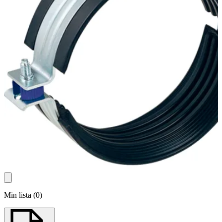
Min lista
(
0
)