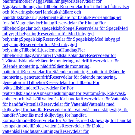
badrumsmöbler
Väggavställningsytor
Reservdelar för
Väggavställningsytor
Tillbehör
Reservdelar för Tillbehör
Lådinsatser
och förvaringsboxar
Handdukshållare och
handdukskrokar
Ljuselement
Hållare för bänkskivor
Handtag
Set
fotstöd
Magnettavlor
Eluttag
Reservdelar för Eluttag
Fler
tillbehör
Speglar och spegelskåp
Spegel
Reservdelar för Spegel
Med
inbyggd belysning
Reservdelar för Med inbyggd
belysning
Spegelskåp
Reservdelar för Spegelskåp
Med inbyggd
belysning
Reservdelar för Med inbyggd
belysning
Tillbehör
Ljuselement
Handtag
Fler
tillbehör
Eluttag
Armaturer
Tvättställsblandare
Reservdelar för
Tvättställsblandare
Stående montering, nätdrift
Reservdelar för
Stående montering, nätdrift
Stående montering,
batteridrift
Reservdelar för Stående montering, batteridrift
Stående
montering, generatordrift
Reservdelar för Stående montering,
generatordrift
Tillbehör
Reservdelar för Tillbehör
För
tvättställsblandare
Reservdelar för För
tvättställsblandare
Apparatanslutningar för tvättområde, köksvask,
enheter och tvättställ
Vattenlås för handfat
Reservdelar för Vattenlås
för handfat
Vattenlås
Reservdelar för Vattenlås
Vattenlås med
skiljevägg för handfat
Reservdelar för Vattenlås med skiljevägg för
handfat
Vattenlås med skiljevägg för handfat,
kompaktmodell
Reservdelar för Vattenlås med skiljevägg för handfat,
kompaktmodell
Dolda vattenlås
Reservdelar för Dolda
vattenlås
Handfatsanslutningar
Reservdelar för