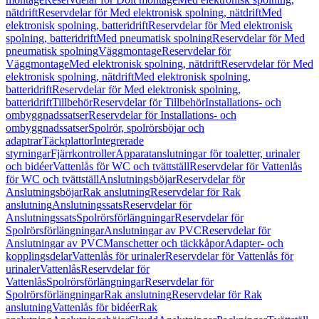
nätdrift
Reservdelar för Med elektronisk spolning, nätdrift
Med
elektronisk spolning, batteridrift
Reservdelar för Med elektronisk
spolning, batteridrift
Med pneumatisk spolning
Reservdelar för Med
pneumatisk spolning
Väggmontage
Reservdelar för
Väggmontage
Med elektronisk spolning, nätdrift
Reservdelar för Med
elektronisk spolning, nätdrift
Med elektronisk spolning,
batteridrift
Reservdelar för Med elektronisk spolning,
batteridrift
Tillbehör
Reservdelar för Tillbehör
Installations- och
ombyggnadssatser
Reservdelar för Installations- och
ombyggnadssatser
Spolrör, spolrörsböjar och
adaptrar
Täckplattor
Integrerade
styrningar
Fjärrkontroller
Apparatanslutningar för toaletter, urinaler
och bidéer
Vattenlås för WC och tvättställ
Reservdelar för Vattenlås
för WC och tvättställ
Anslutningsböjar
Reservdelar för
Anslutningsböjar
Rak anslutning
Reservdelar för Rak
anslutning
Anslutningssats
Reservdelar för
Anslutningssats
Spolrörsförlängningar
Reservdelar för
Spolrörsförlängningar
Anslutningar av PVC
Reservdelar för
Anslutningar av PVC
Manschetter och täckkåpor
Adapter- och
kopplingsdelar
Vattenlås för urinaler
Reservdelar för Vattenlås för
urinaler
Vattenlås
Reservdelar för
Vattenlås
Spolrörsförlängningar
Reservdelar för
Spolrörsförlängningar
Rak anslutning
Reservdelar för Rak
anslutning
Vattenlås för bidéer
Rak