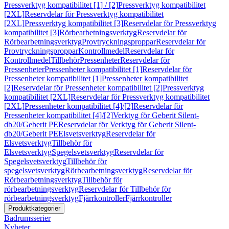
Pressverktyg kompatibilitet [1] / [2]
Pressverktyg kompatibilitet
[2XL]
Reservdelar för Pressverktyg kompatibilitet
[2XL]
Pressverktyg kompatibilitet [3]
Reservdelar för Pressverktyg
kompatibilitet [3]
Rörbearbetningsverktyg
Reservdelar för
Rörbearbetningsverktyg
Provtryckningsproppar
Reservdelar för
Provtryckningsproppar
Kontrollmedel
Reservdelar för
Kontrollmedel
Tillbehör
Pressenheter
Reservdelar för
Pressenheter
Pressenheter kompatibilitet [1]
Reservdelar för
Pressenheter kompatibilitet [1]
Pressenheter kompatibilitet
[2]
Reservdelar för Pressenheter kompatibilitet [2]
Pressverktyg
kompatibilitet [2XL]
Reservdelar för Pressverktyg kompatibilitet
[2XL]
Pressenheter kompatibilitet [4]/[2]
Reservdelar för
Pressenheter kompatibilitet [4]/[2]
Verktyg för Geberit Silent-
db20/Geberit PE
Reservdelar för Verktyg för Geberit Silent-
db20/Geberit PE
Elsvetsverktyg
Reservdelar för
Elsvetsverktyg
Tillbehör för
Elsvetsverktyg
Spegelsvetsverktyg
Reservdelar för
Spegelsvetsverktyg
Tillbehör för
spegelsvetsverktyg
Rörbearbetningsverktyg
Reservdelar för
Rörbearbetningsverktyg
Tillbehör för
rörbearbetningsverktyg
Reservdelar för Tillbehör för
rörbearbetningsverktyg
Fjärrkontroller
Fjärrkontroller
Produktkategorier
Badrumsserier
Nyheter