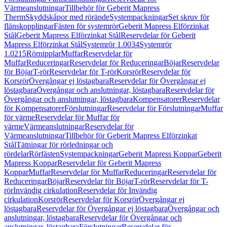
Värmeanslutningar
Tillbehör för Geberit Mapress
Therm
Skyddskåpor med rörände
Systempackningar
Set skruv för
flänskopplingar
Fästen för systemrör
Geberit Mapress Elförzinkat
Stål
Geberit Mapress Elförzinkat Stål
Reservdelar för Geberit
Mapress Elförzinkat Stål
Systemrör 1.0034
Systemrör
1.0215
Rörnipplar
Muffar
Reservdelar för
Muffar
Reduceringar
Reservdelar för Reduceringar
Böjar
Reservdelar
för Böjar
T-rör
Reservdelar för T-rör
Korsrör
Reservdelar för
Korsrör
Övergångar ej löstagbara
Reservdelar för Övergångar ej
löstagbara
Övergångar och anslutningar, löstagbara
Reservdelar för
Övergångar och anslutningar, löstagbara
Kompensatorer
Reservdelar
för Kompensatorer
Förslutningar
Reservdelar för Förslutningar
Muffar
för värme
Reservdelar för Muffar för
värme
Värmeanslutningar
Reservdelar för
Värmeanslutningar
Tillbehör för Geberit Mapress Elförzinkat
Stål
Tätningar för rörledningar och
rördelar
Rörfästen
Systempackningar
Geberit Mapress Koppar
Geberit
Mapress Koppar
Reservdelar för Geberit Mapress
Koppar
Muffar
Reservdelar för Muffar
Reduceringar
Reservdelar för
Reduceringar
Böjar
Reservdelar för Böjar
T-rör
Reservdelar för T-
rör
Invändig cirkulation
Reservdelar för Invändig
cirkulation
Korsrör
Reservdelar för Korsrör
Övergångar ej
löstagbara
Reservdelar för Övergångar ej löstagbara
Övergångar och
anslutningar, löstagbara
Reservdelar för Övergångar och
anslutningar, löstagbara
Förslutningar
Reservdelar för