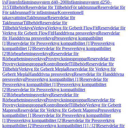
l/s
Fästen
Infästningssystem d40–200
Infästningssystem d250–
315
Tillbehör
Reservdelar för Tillbehör
För takbrunnar
Reservdelar för
För takbrunnar
För infästningar
Konventionell
takavvattning
Takbrunnar
Reservdelar för
Takbrunnar
Tillbehör
Reservdelar för
Tillbehör
Verktyg
Verktyg
Verktyg för Geberit FlowFit
Reservdelar för
Verktyg för Geberit FlowFit
Handdrivna pressverktyg
Reservdelar
för Handdrivna pressverktyg
Pressverktyg kompatibilitet
[1]
Reservdelar för Pressverktyg kompatibilitet [1]
Pressverktyg
kompatibilitet [2]
Reservdelar för Pressverktyg kompatibilitet
[2]
Rörbearbetningsverktyg
Reservdelar för
Rörbearbetningsverktyg
Provtryckningsproppar
Reservdelar för
Provtryckningsproppar
Kontrollmedel
Tillbehör
Reservdelar för
Tillbehör
Verktyg för Geberit Mepla
Reservdelar för Verktyg för
Geberit Mepla
Handdrivna pressverktyg
Reservdelar för Handdrivna
pressverktyg
Pressverktyg kompatibilitet [1]
Reservdelar för
Pressverktyg kompatibilitet [1]
Pressverktyg kompatibilitet
[2]
Reservdelar för Pressverktyg kompatibilitet
[2]
Rörbearbetningsverktyg
Reservdelar för
Rörbearbetningsverktyg
Provtryckningsproppar
Reservdelar för
Provtryckningsproppar
Kontrollmedel
Tillbehör
Verktyg för Geberit
Mapress
Reservdelar för Verktyg för Geberit Mapress
Pressverktyg
kompatibilitet [1]
Reservdelar för Pressverktyg kompatibilitet
[1]
Pressverktyg kompatibilitet [2]
Reservdelar för Pressverktyg
kompatibilitet [2]
Pressverktyg kompatibilitet [1] / [2]
Reservdelar för