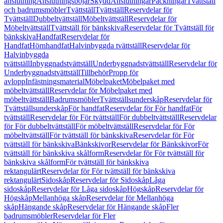
anslutning
Anslutningsböjar
Skydd
Anslutningar
Packningar
Tvättställ
och badrumsmöbler
Tvättställ
Tvättställ
Reservdelar för
Tvättställ
Dubbeltvättställ
Möbeltvättställ
Reservdelar för
Möbeltvättställ
Tvättställ för bänkskiva
Reservdelar för Tvättställ för
bänkskiva
Handfat
Reservdelar för
Handfat
Hörnhandfat
Halvinbyggda tvättställ
Reservdelar för
Halvinbyggda
tvättställ
Inbyggnadstvättställ
Underbyggnadstvättställ
Reservdelar för
Underbyggnadstvättställ
Tillbehör
Propp för
avlopp
Infästningsmaterial
Möbelpaket
Möbelpaket med
möbeltvättställ
Reservdelar för Möbelpaket med
möbeltvättställ
Badrumsmöbler
Tvättställsunderskåp
Reservdelar för
Tvättställsunderskåp
För handfat
Reservdelar för För handfat
För
tvättställ
Reservdelar för För tvättställ
För dubbeltvättställ
Reservdelar
för För dubbeltvättställ
För möbeltvättställ
Reservdelar för För
möbeltvättställ
För tvättställ för bänkskiva
Reservdelar för För
tvättställ för bänkskiva
Bänkskivor
Reservdelar för Bänkskivor
För
tvättställ för bänkskiva skålform
Reservdelar för För tvättställ för
bänkskiva skålform
För tvättställ för bänkskiva
rektangulärt
Reservdelar för För tvättställ för bänkskiva
rektangulärt
Sidoskåp
Reservdelar för Sidoskåp
Låga
sidoskåp
Reservdelar för Låga sidoskåp
Högskåp
Reservdelar för
Högskåp
Mellanhöga skåp
Reservdelar för Mellanhöga
skåp
Hängande skåp
Reservdelar för Hängande skåp
Fler
badrumsmöbler
Reservdelar för Fler