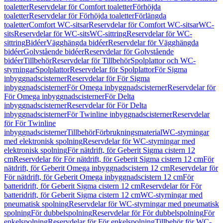
toaletter
Reservdelar för Comfort toaletter
Förhöjda
toaletter
Reservdelar för Förhöjda toaletter
Förlängda
toaletter
Comfort WC-sitsar
Reservdelar för Comfort WC-sitsar
WC-
sits
Reservdelar för WC-sits
WC-sittring
Reservdelar för WC-
sittring
Bidéer
Vägghängda bidéer
Reservdelar för Vägghängda
bidéer
Golvstående bidéer
Reservdelar för Golvstående
bidéer
Tillbehör
Reservdelar för Tillbehör
Spolplattor och WC-
styrningar
Spolplattor
Reservdelar för Spolplattor
För Sigma
inbyggnadscisterner
Reservdelar för För Sigma
inbyggnadscisterner
För Omega inbyggnadscisterner
Reservdelar för
För Omega inbyggnadscisterner
För Delta
inbyggnadscisterner
Reservdelar för För Delta
inbyggnadscisterner
För Twinline inbyggnadscisterner
Reservdelar
för För Twinline
inbyggnadscisterner
Tillbehör
Förbrukningsmaterial
WC-styrningar
med elektronisk spolning
Reservdelar för WC-styrningar med
elektronisk spolning
För nätdrift, för Geberit Sigma cistern 12
cm
Reservdelar för För nätdrift, för Geberit Sigma cistern 12 cm
För
nätdrift, för Geberit Omega inbyggnadscistern 12 cm
Reservdelar för
För nätdrift, för Geberit Omega inbyggnadscistern 12 cm
För
batteridrift, för Geberit Sigma cistern 12 cm
Reservdelar för För
batteridrift, för Geberit Sigma cistern 12 cm
WC-styrningar med
pneumatisk spolning
Reservdelar för WC-styrningar med pneumatisk
spolning
För dubbelspolning
Reservdelar för För dubbelspolning
För
enkelspolning
Reservdelar för För enkelspolning
Tillbehör för WC-