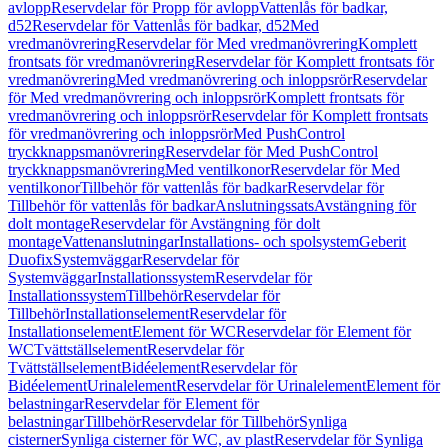
avlopp
Reservdelar för Propp för avlopp
Vattenlås för badkar,
d52
Reservdelar för Vattenlås för badkar, d52
Med
vredmanövrering
Reservdelar för Med vredmanövrering
Komplett
frontsats för vredmanövrering
Reservdelar för Komplett frontsats för
vredmanövrering
Med vredmanövrering och inloppsrör
Reservdelar
för Med vredmanövrering och inloppsrör
Komplett frontsats för
vredmanövrering och inloppsrör
Reservdelar för Komplett frontsats
för vredmanövrering och inloppsrör
Med PushControl
tryckknappsmanövrering
Reservdelar för Med PushControl
tryckknappsmanövrering
Med ventilkonor
Reservdelar för Med
ventilkonor
Tillbehör för vattenlås för badkar
Reservdelar för
Tillbehör för vattenlås för badkar
Anslutningssats
Avstängning för
dolt montage
Reservdelar för Avstängning för dolt
montage
Vattenanslutningar
Installations- och spolsystem
Geberit
Duofix
Systemväggar
Reservdelar för
Systemväggar
Installationssystem
Reservdelar för
Installationssystem
Tillbehör
Reservdelar för
Tillbehör
Installationselement
Reservdelar för
Installationselement
Element för WC
Reservdelar för Element för
WC
Tvättställselement
Reservdelar för
Tvättställselement
Bidéelement
Reservdelar för
Bidéelement
Urinalelement
Reservdelar för Urinalelement
Element för
belastningar
Reservdelar för Element för
belastningar
Tillbehör
Reservdelar för Tillbehör
Synliga
cisterner
Synliga cisterner för WC, av plast
Reservdelar för Synliga