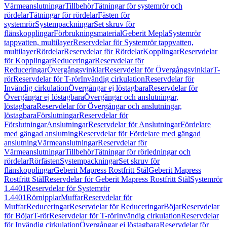
Värmeanslutningar
Tillbehör
Tätningar för systemrör och
rördelar
Tätningar för rördelar
Fästen för
systemrör
Systempackningar
Set skruv för
flänskopplingar
Förbrukningsmaterial
Geberit Mepla
Systemrör
tappvatten, multilayer
Reservdelar för Systemrör tappvatten,
multilayer
Rördelar
Reservdelar för Rördelar
Kopplingar
Reservdelar
för Kopplingar
Reduceringar
Reservdelar för
Reduceringar
Övergångsvinklar
Reservdelar för Övergångsvinklar
T-
rör
Reservdelar för T-rör
Invändig cirkulation
Reservdelar för
Invändig cirkulation
Övergångar ej löstagbara
Reservdelar för
Övergångar ej löstagbara
Övergångar och anslutningar,
löstagbara
Reservdelar för Övergångar och anslutningar,
löstagbara
Förslutningar
Reservdelar för
Förslutningar
Anslutningar
Reservdelar för Anslutningar
Fördelare
med gängad anslutning
Reservdelar för Fördelare med gängad
anslutning
Värmeanslutningar
Reservdelar för
Värmeanslutningar
Tillbehör
Tätningar för rörledningar och
rördelar
Rörfästen
Systempackningar
Set skruv för
flänskopplingar
Geberit Mapress Rostfritt Stål
Geberit Mapress
Rostfritt Stål
Reservdelar för Geberit Mapress Rostfritt Stål
Systemrör
1.4401
Reservdelar för Systemrör
1.4401
Rörnipplar
Muffar
Reservdelar för
Muffar
Reduceringar
Reservdelar för Reduceringar
Böjar
Reservdelar
för Böjar
T-rör
Reservdelar för T-rör
Invändig cirkulation
Reservdelar
för Invändig cirkulation
Övergångar ej löstagbara
Reservdelar för