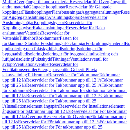
Muffar
Övergångar till andra material
Reservdelar för Övergångar till
andra material
Gängade kopplingar
Reservdelar för Gängade
kopplingar
Flänskopplingar
Flänsbussningar
Aggregatanslutningar
Rese
för Aggregatanslutningar
Anslutningsböjar
Reservdelar för
Anslutningsböjar
Kopplingshylsor
Reservdelar för
Kopplingshylsor
Raka anslutningar
Reservdelar för Raka
anslutningar
Vattenlås
Reservdelar för
Vattenlås
Tillbehör
Rörklammrar
Fästen för
rörklammrar
Stödskal
Förslutningar
Packningar
Förbrukningsmaterial
Br
ljudisolering och fuktskydd
Ljudisolering
Isoleringar för
byggnadsljudisolering
Isoleringar för byggnadsljudisolering och
luftljudsisolering
Fuktskydd
Tätningar
Ventilationsventil för
avlopp
Ventilationsventiler
Reservdelar för
Ventilationsventiler
Energisparventiler
Geberit Pluvia
takavvattning
Takbrunnar
Reservdelar för Takbrunnar
Takbrunnar
upp till 12 l/s
Reservdelar för Takbrunnar upp till 12 l/s
Takbrunnar
upp till 25 l/s
Reservdelar för Takbrunnar upp till 25 l/s
Takbrunnar
för stödrännor
Reservdelar för Takbrunnar för stödrännor
Takbrunnar
upp till 12 l/s
Reservdelar för Takbrunnar upp till 12 l/s
Takbrunnar
upp till 25 l/s
Reservdelar för Takbrunnar upp till 25
l/s
Installationselement ångspärr
Reservdelar för Installationselement
ångspärr
För takbrunnar upp till 12 l/s
Reservdelar för För takbrunnar
upp till 12 l/s
Överlopp
Reservdelar för Överlopp
För takbrunnar upp
till 12 l/s
Reservdelar för För takbrunnar upp till 12 l/s
För takbrunnar
upp till 25 l/s
Reservdelar för För takbrunnar upp till 25