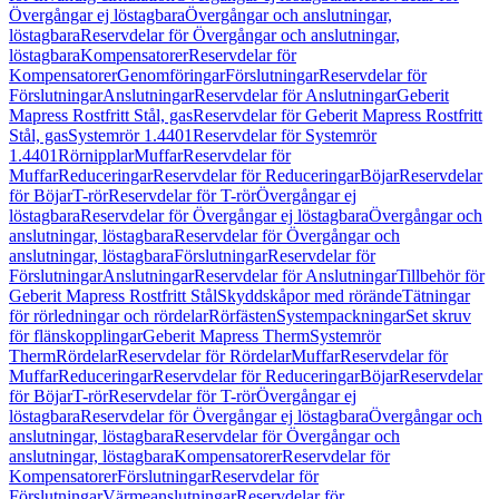
Övergångar ej löstagbara
Övergångar och anslutningar,
löstagbara
Reservdelar för Övergångar och anslutningar,
löstagbara
Kompensatorer
Reservdelar för
Kompensatorer
Genomföringar
Förslutningar
Reservdelar för
Förslutningar
Anslutningar
Reservdelar för Anslutningar
Geberit
Mapress Rostfritt Stål, gas
Reservdelar för Geberit Mapress Rostfritt
Stål, gas
Systemrör 1.4401
Reservdelar för Systemrör
1.4401
Rörnipplar
Muffar
Reservdelar för
Muffar
Reduceringar
Reservdelar för Reduceringar
Böjar
Reservdelar
för Böjar
T-rör
Reservdelar för T-rör
Övergångar ej
löstagbara
Reservdelar för Övergångar ej löstagbara
Övergångar och
anslutningar, löstagbara
Reservdelar för Övergångar och
anslutningar, löstagbara
Förslutningar
Reservdelar för
Förslutningar
Anslutningar
Reservdelar för Anslutningar
Tillbehör för
Geberit Mapress Rostfritt Stål
Skyddskåpor med rörände
Tätningar
för rörledningar och rördelar
Rörfästen
Systempackningar
Set skruv
för flänskopplingar
Geberit Mapress Therm
Systemrör
Therm
Rördelar
Reservdelar för Rördelar
Muffar
Reservdelar för
Muffar
Reduceringar
Reservdelar för Reduceringar
Böjar
Reservdelar
för Böjar
T-rör
Reservdelar för T-rör
Övergångar ej
löstagbara
Reservdelar för Övergångar ej löstagbara
Övergångar och
anslutningar, löstagbara
Reservdelar för Övergångar och
anslutningar, löstagbara
Kompensatorer
Reservdelar för
Kompensatorer
Förslutningar
Reservdelar för
Förslutningar
Värmeanslutningar
Reservdelar för