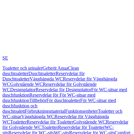
SE
Toaletter och urinaler
Geberit AquaClean
duschtoaletter
Duschtoaletter
Reservdelar för
Duschtoaletter
Vägghängda WC
Reservdelar för Vägghängda
WC
Golvstående WC
Reservdelar för Golvstående
WC
Designplattor
Reservdelar för Designplattor
För WC-sitsar med
duschfunktion
Reservdelar för För WC-sitsar med
duschfunktion
Tillbehör
För duschtoaletter
För WC-sitsar med
duschfunktion och
duschtoalett
Förbrukningsmaterial
Funktionsenheter
Toaletter och
WC-sitsar
Vägghängda WC
Reservdelar för Vägghängda
WC
Toaletter
Reservdelar för Toaletter
Golvstående WC
Reservdelar
för Golvstående WC
Toaletter
Reservdelar för Toaletter
WC-
sits
Reservdelar för WC-sits
WC-sits
Reservdelar för WC-sits
Comfort