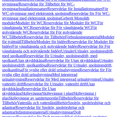
styrningar
Reservdelar för Tillbehör för WC-
styrningar
Installationssatser
Reservdelar för Installationssatser
För
WC-styrningar med elektronisk spolning
Reservdelar för För WC-
styrningar med elektronisk spolning
Geberit Monolith
moduler
Moduler för WC
Reservdelar för Moduler för WC
För
vägghängda WC
Reservdelar för För vägghängda WC
För
golvstående WC
Reservdelar för För golvstående
WC
Tillbehör
Reservdelar för Tillbehör
Förbrukningsmaterial
Moduler
för tvättställ
Tillbehör
Moduler för bidéer
Reservdelar för Moduler för
bidéer
För vägghängda och golvstående bidéer
Reservdelar för För
vägghängda och golvstående bidéer
Urinaler
Urinaler, spolningsdrift,
med spolkant
Reservdelar för Urinaler, spolningsdrift, med
spolkant
Utan skyddskåpa
Reservdelar för Utan skyddskåpa
Urinaler,
spolningsdrift, spolkantlösa
Reservdelar för Urinaler, spolningsdrift,
spolkantlösa
För synlig eller dold urinalstyrning
Reservdelar för För
synlig eller dold urinalstyrning
Med integrerad
urinalstyrning
Reservdelar för Med integrerad urinalstyrning
Urinaler,
vattenfri drift
Reservdelar för Urinaler, vattenfri drift
Utan
skyddskåpa
Reservdelar för Utan
skyddskåpa
Skiljeväggar
Skiljeväggar i plast
Skiljeväggar i
glas
Skiljeväggar av sanitetsporslin
Tillbehör
Reservdelar för
Tillbehör
Vattenlås och vattenlåstillbehör
Spolrör, spolrörsböjar och
adaptrar
Reservdelar för Spolrör, spolrörsböjar och
adaptrar
Infästningsmaterial
Urinalstyrningar
Dolt
montage
Reservdelar för Dolt montage
Med elektronisk spolning,