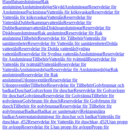
Handfatsanslutningar
Rak
anslutning
Anslutningsböjar
Skydd
Anslutningar
Reservdelar för
Anslutningar
Packningar
Vattenlås för köksvaskar
Reservdelar för
Vattenlås för köksvaskar
Vattenlås
Reservdelar för
Vattenlås
Dubbelkammarvattenlås
Reservdelar för
Dubbelkammarvattenlås
Diskhoanslutningar
Reservdelar för
Diskhoanslutningar
Rak anslutning
Reservdelar för Rak
anslutning
Tillbehör
Reservdelar för Tillbehör
Vattenlås för
sanitärenheter
Reservdelar för Vattenlås för sanitärenheter
Dolda
vattenlås
Reservdelar för Dolda vattenlås
Synliga
vattenlås
Reservdelar för Synliga vattenlås
Anslutningar
Reservdelar
för Anslutningar
Tillbehör
Vattenlås för tvättställ
Reservdelar för
Vattenlås för tvättställ
Vattenlås
Reservdelar för
Vattenlås
Anslutningsböjar
Reservdelar för Anslutningsböjar
Rak
anslutning
Reservdelar för Rak
anslutning
Utloppsventiler
Reservdelar för
Utloppsventiler
Tillbehör
Reservdelar för Tillbehör
Golvbrunnar och
badkar
Duschar
Golvavlopp för duschar
Reservdelar för Golvavlopp
för duschar
Golvränna
Reservdelar för Golvränna
Tillbehör för
golvrännor
Golvbrunn för dusch
Reservdelar för Golvbrunn för
dusch
Tillbehör för golvbrunnar
Reservdelar för Tillbehör för
golvbrunnar
Badkar
Badkar av sanitetsakryl
Rektangulära
badkar
Aggregatanslutningar för duschar och badkar
Vattenlås för
duschkar, d52
Reservdelar för Vattenlås för duschkar, d52
Utan propp
för avlopp
Reservdelar för Utan propp för avlopp
Propp för