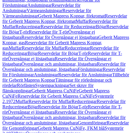
Förslutningar
Anslutningar
Reservdelar för
Anslutningar
Värmeanslutningar
Reservdelar för
Värmeanslutningar
Geberit Mapress Koppar, förkromat
Reservdelar
för Geberit Mapress Koppar, förkromat
Muffar
Reservdelar för
Muffar
Reduceringar
Reservdelar för Reduceringar
Böjar
Reservdelar
för Böjar
T-rör
Reservdelar för T-rör
Övergångar ej
löstagbara
Reservdelar för Övergångar ej löstagbara
Geberit Mapress
Koppar, gas
Reservdelar för Geberit Mapress Koppar,
gas
Muffar
Reservdelar för Muffar
Reduceringar
Reservdelar för
Reduceringar
Böjar
Reservdelar för Böjar
T-rör
Reservdelar för T-
rör
Övergångar ej löstagbara
Reservdelar för Övergångar ej
löstagbara
Övergångar och anslutningar, löstagbara
Reservdelar för
Övergångar och anslutningar, löstagbara
Förslutningar
Reservdelar
för Förslutningar
Anslutningar
Reservdelar för Anslutningar
Tillbehör
för Geberit Mapress Koppar
Tätningar för rörledningar och
rördelar
Rörfästen
Systempackningar
Set skruv för
flänskopplingar
Geberit Mapress CuNiFe
Geberit Mapress
CuNiFe
Reservdelar för Geberit Mapress CuNiFe
Systemrör
2.1972
Muffar
Reservdelar för Muffar
Reduceringar
Reservdelar för
Reduceringar
Böjar
Reservdelar för Böjar
T-rör
Reservdelar för T-
rör
Övergångar ej löstagbara
Reservdelar för Övergångar ej
löstagbara
Övergångar och anslutningar, löstagbara
Reservdelar för
Övergångar och anslutningar, löstagbara
Genomföringar
Reservdelar
för Genomföringar
Geberit Mapress CuNiFe, FKM blå
Systemrör