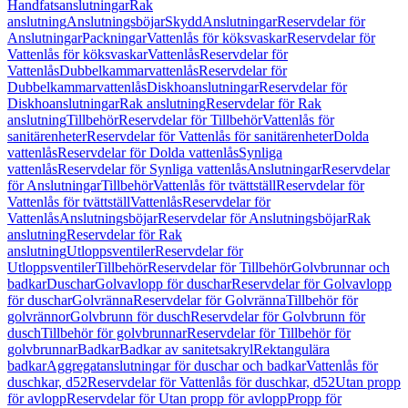
Handfatsanslutningar
Rak
anslutning
Anslutningsböjar
Skydd
Anslutningar
Reservdelar för
Anslutningar
Packningar
Vattenlås för köksvaskar
Reservdelar för
Vattenlås för köksvaskar
Vattenlås
Reservdelar för
Vattenlås
Dubbelkammarvattenlås
Reservdelar för
Dubbelkammarvattenlås
Diskhoanslutningar
Reservdelar för
Diskhoanslutningar
Rak anslutning
Reservdelar för Rak
anslutning
Tillbehör
Reservdelar för Tillbehör
Vattenlås för
sanitärenheter
Reservdelar för Vattenlås för sanitärenheter
Dolda
vattenlås
Reservdelar för Dolda vattenlås
Synliga
vattenlås
Reservdelar för Synliga vattenlås
Anslutningar
Reservdelar
för Anslutningar
Tillbehör
Vattenlås för tvättställ
Reservdelar för
Vattenlås för tvättställ
Vattenlås
Reservdelar för
Vattenlås
Anslutningsböjar
Reservdelar för Anslutningsböjar
Rak
anslutning
Reservdelar för Rak
anslutning
Utloppsventiler
Reservdelar för
Utloppsventiler
Tillbehör
Reservdelar för Tillbehör
Golvbrunnar och
badkar
Duschar
Golvavlopp för duschar
Reservdelar för Golvavlopp
för duschar
Golvränna
Reservdelar för Golvränna
Tillbehör för
golvrännor
Golvbrunn för dusch
Reservdelar för Golvbrunn för
dusch
Tillbehör för golvbrunnar
Reservdelar för Tillbehör för
golvbrunnar
Badkar
Badkar av sanitetsakryl
Rektangulära
badkar
Aggregatanslutningar för duschar och badkar
Vattenlås för
duschkar, d52
Reservdelar för Vattenlås för duschkar, d52
Utan propp
för avlopp
Reservdelar för Utan propp för avlopp
Propp för