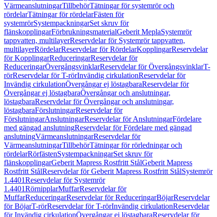
Värmeanslutningar
Tillbehör
Tätningar för systemrör och
rördelar
Tätningar för rördelar
Fästen för
systemrör
Systempackningar
Set skruv för
flänskopplingar
Förbrukningsmaterial
Geberit Mepla
Systemrör
tappvatten, multilayer
Reservdelar för Systemrör tappvatten,
multilayer
Rördelar
Reservdelar för Rördelar
Kopplingar
Reservdelar
för Kopplingar
Reduceringar
Reservdelar för
Reduceringar
Övergångsvinklar
Reservdelar för Övergångsvinklar
T-
rör
Reservdelar för T-rör
Invändig cirkulation
Reservdelar för
Invändig cirkulation
Övergångar ej löstagbara
Reservdelar för
Övergångar ej löstagbara
Övergångar och anslutningar,
löstagbara
Reservdelar för Övergångar och anslutningar,
löstagbara
Förslutningar
Reservdelar för
Förslutningar
Anslutningar
Reservdelar för Anslutningar
Fördelare
med gängad anslutning
Reservdelar för Fördelare med gängad
anslutning
Värmeanslutningar
Reservdelar för
Värmeanslutningar
Tillbehör
Tätningar för rörledningar och
rördelar
Rörfästen
Systempackningar
Set skruv för
flänskopplingar
Geberit Mapress Rostfritt Stål
Geberit Mapress
Rostfritt Stål
Reservdelar för Geberit Mapress Rostfritt Stål
Systemrör
1.4401
Reservdelar för Systemrör
1.4401
Rörnipplar
Muffar
Reservdelar för
Muffar
Reduceringar
Reservdelar för Reduceringar
Böjar
Reservdelar
för Böjar
T-rör
Reservdelar för T-rör
Invändig cirkulation
Reservdelar
för Invändig cirkulation
Övergångar ej löstagbara
Reservdelar för