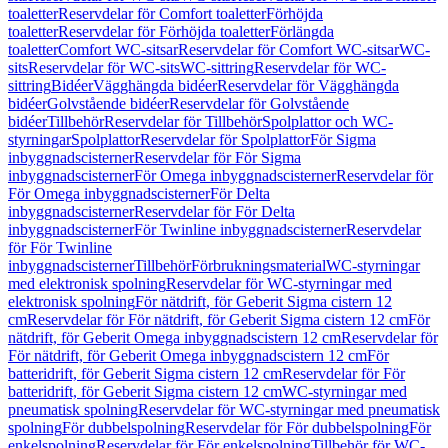
toaletter
Reservdelar för Comfort toaletter
Förhöjda
toaletter
Reservdelar för Förhöjda toaletter
Förlängda
toaletter
Comfort WC-sitsar
Reservdelar för Comfort WC-sitsar
WC-
sits
Reservdelar för WC-sits
WC-sittring
Reservdelar för WC-
sittring
Bidéer
Vägghängda bidéer
Reservdelar för Vägghängda
bidéer
Golvstående bidéer
Reservdelar för Golvstående
bidéer
Tillbehör
Reservdelar för Tillbehör
Spolplattor och WC-
styrningar
Spolplattor
Reservdelar för Spolplattor
För Sigma
inbyggnadscisterner
Reservdelar för För Sigma
inbyggnadscisterner
För Omega inbyggnadscisterner
Reservdelar för
För Omega inbyggnadscisterner
För Delta
inbyggnadscisterner
Reservdelar för För Delta
inbyggnadscisterner
För Twinline inbyggnadscisterner
Reservdelar
för För Twinline
inbyggnadscisterner
Tillbehör
Förbrukningsmaterial
WC-styrningar
med elektronisk spolning
Reservdelar för WC-styrningar med
elektronisk spolning
För nätdrift, för Geberit Sigma cistern 12
cm
Reservdelar för För nätdrift, för Geberit Sigma cistern 12 cm
För
nätdrift, för Geberit Omega inbyggnadscistern 12 cm
Reservdelar för
För nätdrift, för Geberit Omega inbyggnadscistern 12 cm
För
batteridrift, för Geberit Sigma cistern 12 cm
Reservdelar för För
batteridrift, för Geberit Sigma cistern 12 cm
WC-styrningar med
pneumatisk spolning
Reservdelar för WC-styrningar med pneumatisk
spolning
För dubbelspolning
Reservdelar för För dubbelspolning
För
enkelspolning
Reservdelar för För enkelspolning
Tillbehör för WC-