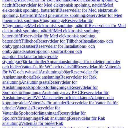
nätdrift
Reservdelar för Med elektronisk spolning, nätdrift
Med
elektronisk spolning, batteridrift
Reservdelar för Med elektronisk
spolning, batteridrift
Med pneumatisk spolning
Reservdelar för Med
pneumatisk spolning
Väggmontage
Reservdelar för
Väggmontage
Med elektronisk spolning, nätdrift
Reservdelar för Med
elektronisk spolning, nätdrift
Med elektronisk spolning,
batteridrift
Reservdelar för Med elektronisk spolning,
batteridrift
Tillbehör
Reservdelar för Tillbehör
Installations- och
ombyggnadssatser
Reservdelar för Installations- och
ombyggnadssatser
Spolrör, spolrörsböjar och
adaptrar
Täckplattor
Integrerade
styrningar
Fjärrkontroller
Apparatanslutningar för toaletter, urinaler
och bidéer
Vattenlås för WC och tvättställ
Reservdelar för Vattenlås
för WC och tvättställ
Anslutningsböjar
Reservdelar för
Anslutningsböjar
Rak anslutning
Reservdelar för Rak
anslutning
Anslutningssats
Reservdelar för
Anslutningssats
Spolrörsförlängningar
Reservdelar för
Spolrörsförlängningar
Anslutningar av PVC
Reservdelar för
Anslutningar av PVC
Manschetter och täckkåpor
Adapter- och
kopplingsdelar
Vattenlås för urinaler
Reservdelar för Vattenlås för
urinaler
Vattenlås
Reservdelar för
Vattenlås
Spolrörsförlängningar
Reservdelar för
Spolrörsförlängningar
Rak anslutning
Reservdelar för Rak
anslutning
Vattenlås för bidéer
Rak