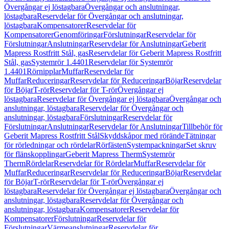
Övergångar ej löstagbara
Övergångar och anslutningar,
löstagbara
Reservdelar för Övergångar och anslutningar,
löstagbara
Kompensatorer
Reservdelar för
Kompensatorer
Genomföringar
Förslutningar
Reservdelar för
Förslutningar
Anslutningar
Reservdelar för Anslutningar
Geberit
Mapress Rostfritt Stål, gas
Reservdelar för Geberit Mapress Rostfritt
Stål, gas
Systemrör 1.4401
Reservdelar för Systemrör
1.4401
Rörnipplar
Muffar
Reservdelar för
Muffar
Reduceringar
Reservdelar för Reduceringar
Böjar
Reservdelar
för Böjar
T-rör
Reservdelar för T-rör
Övergångar ej
löstagbara
Reservdelar för Övergångar ej löstagbara
Övergångar och
anslutningar, löstagbara
Reservdelar för Övergångar och
anslutningar, löstagbara
Förslutningar
Reservdelar för
Förslutningar
Anslutningar
Reservdelar för Anslutningar
Tillbehör för
Geberit Mapress Rostfritt Stål
Skyddskåpor med rörände
Tätningar
för rörledningar och rördelar
Rörfästen
Systempackningar
Set skruv
för flänskopplingar
Geberit Mapress Therm
Systemrör
Therm
Rördelar
Reservdelar för Rördelar
Muffar
Reservdelar för
Muffar
Reduceringar
Reservdelar för Reduceringar
Böjar
Reservdelar
för Böjar
T-rör
Reservdelar för T-rör
Övergångar ej
löstagbara
Reservdelar för Övergångar ej löstagbara
Övergångar och
anslutningar, löstagbara
Reservdelar för Övergångar och
anslutningar, löstagbara
Kompensatorer
Reservdelar för
Kompensatorer
Förslutningar
Reservdelar för
Förslutningar
Värmeanslutningar
Reservdelar för