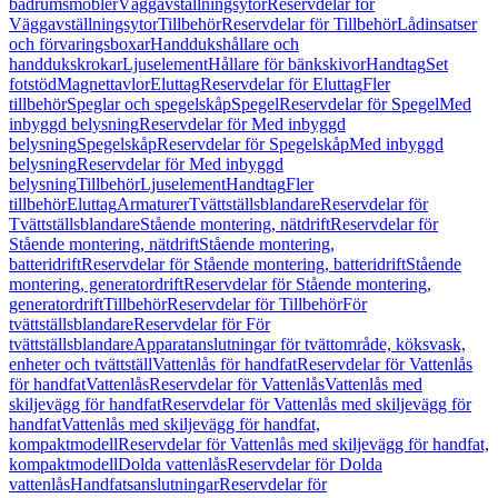
badrumsmöbler
Väggavställningsytor
Reservdelar för
Väggavställningsytor
Tillbehör
Reservdelar för Tillbehör
Lådinsatser
och förvaringsboxar
Handdukshållare och
handdukskrokar
Ljuselement
Hållare för bänkskivor
Handtag
Set
fotstöd
Magnettavlor
Eluttag
Reservdelar för Eluttag
Fler
tillbehör
Speglar och spegelskåp
Spegel
Reservdelar för Spegel
Med
inbyggd belysning
Reservdelar för Med inbyggd
belysning
Spegelskåp
Reservdelar för Spegelskåp
Med inbyggd
belysning
Reservdelar för Med inbyggd
belysning
Tillbehör
Ljuselement
Handtag
Fler
tillbehör
Eluttag
Armaturer
Tvättställsblandare
Reservdelar för
Tvättställsblandare
Stående montering, nätdrift
Reservdelar för
Stående montering, nätdrift
Stående montering,
batteridrift
Reservdelar för Stående montering, batteridrift
Stående
montering, generatordrift
Reservdelar för Stående montering,
generatordrift
Tillbehör
Reservdelar för Tillbehör
För
tvättställsblandare
Reservdelar för För
tvättställsblandare
Apparatanslutningar för tvättområde, köksvask,
enheter och tvättställ
Vattenlås för handfat
Reservdelar för Vattenlås
för handfat
Vattenlås
Reservdelar för Vattenlås
Vattenlås med
skiljevägg för handfat
Reservdelar för Vattenlås med skiljevägg för
handfat
Vattenlås med skiljevägg för handfat,
kompaktmodell
Reservdelar för Vattenlås med skiljevägg för handfat,
kompaktmodell
Dolda vattenlås
Reservdelar för Dolda
vattenlås
Handfatsanslutningar
Reservdelar för