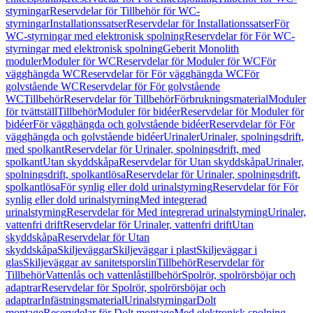
styrningar
Reservdelar för Tillbehör för WC-
styrningar
Installationssatser
Reservdelar för Installationssatser
För
WC-styrningar med elektronisk spolning
Reservdelar för För WC-
styrningar med elektronisk spolning
Geberit Monolith
moduler
Moduler för WC
Reservdelar för Moduler för WC
För
vägghängda WC
Reservdelar för För vägghängda WC
För
golvstående WC
Reservdelar för För golvstående
WC
Tillbehör
Reservdelar för Tillbehör
Förbrukningsmaterial
Moduler
för tvättställ
Tillbehör
Moduler för bidéer
Reservdelar för Moduler för
bidéer
För vägghängda och golvstående bidéer
Reservdelar för För
vägghängda och golvstående bidéer
Urinaler
Urinaler, spolningsdrift,
med spolkant
Reservdelar för Urinaler, spolningsdrift, med
spolkant
Utan skyddskåpa
Reservdelar för Utan skyddskåpa
Urinaler,
spolningsdrift, spolkantlösa
Reservdelar för Urinaler, spolningsdrift,
spolkantlösa
För synlig eller dold urinalstyrning
Reservdelar för För
synlig eller dold urinalstyrning
Med integrerad
urinalstyrning
Reservdelar för Med integrerad urinalstyrning
Urinaler,
vattenfri drift
Reservdelar för Urinaler, vattenfri drift
Utan
skyddskåpa
Reservdelar för Utan
skyddskåpa
Skiljeväggar
Skiljeväggar i plast
Skiljeväggar i
glas
Skiljeväggar av sanitetsporslin
Tillbehör
Reservdelar för
Tillbehör
Vattenlås och vattenlåstillbehör
Spolrör, spolrörsböjar och
adaptrar
Reservdelar för Spolrör, spolrörsböjar och
adaptrar
Infästningsmaterial
Urinalstyrningar
Dolt
montage
Reservdelar för Dolt montage
Med elektronisk spolning,