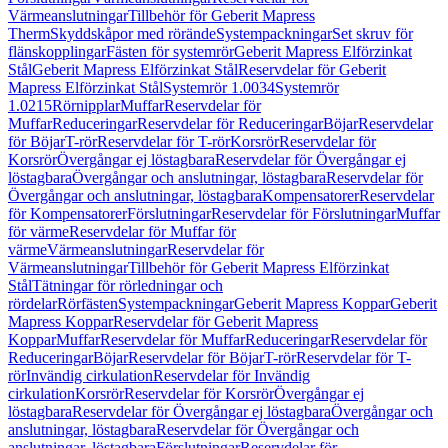
Värmeanslutningar
Tillbehör för Geberit Mapress
Therm
Skyddskåpor med rörände
Systempackningar
Set skruv för
flänskopplingar
Fästen för systemrör
Geberit Mapress Elförzinkat
Stål
Geberit Mapress Elförzinkat Stål
Reservdelar för Geberit
Mapress Elförzinkat Stål
Systemrör 1.0034
Systemrör
1.0215
Rörnipplar
Muffar
Reservdelar för
Muffar
Reduceringar
Reservdelar för Reduceringar
Böjar
Reservdelar
för Böjar
T-rör
Reservdelar för T-rör
Korsrör
Reservdelar för
Korsrör
Övergångar ej löstagbara
Reservdelar för Övergångar ej
löstagbara
Övergångar och anslutningar, löstagbara
Reservdelar för
Övergångar och anslutningar, löstagbara
Kompensatorer
Reservdelar
för Kompensatorer
Förslutningar
Reservdelar för Förslutningar
Muffar
för värme
Reservdelar för Muffar för
värme
Värmeanslutningar
Reservdelar för
Värmeanslutningar
Tillbehör för Geberit Mapress Elförzinkat
Stål
Tätningar för rörledningar och
rördelar
Rörfästen
Systempackningar
Geberit Mapress Koppar
Geberit
Mapress Koppar
Reservdelar för Geberit Mapress
Koppar
Muffar
Reservdelar för Muffar
Reduceringar
Reservdelar för
Reduceringar
Böjar
Reservdelar för Böjar
T-rör
Reservdelar för T-
rör
Invändig cirkulation
Reservdelar för Invändig
cirkulation
Korsrör
Reservdelar för Korsrör
Övergångar ej
löstagbara
Reservdelar för Övergångar ej löstagbara
Övergångar och
anslutningar, löstagbara
Reservdelar för Övergångar och
anslutningar, löstagbara
Förslutningar
Reservdelar för