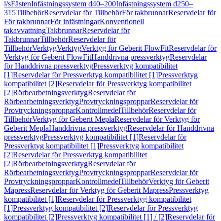
l/s
Fästen
Infästningssystem d40–200
Infästningssystem d250–
315
Tillbehör
Reservdelar för Tillbehör
För takbrunnar
Reservdelar för
För takbrunnar
För infästningar
Konventionell
takavvattning
Takbrunnar
Reservdelar för
Takbrunnar
Tillbehör
Reservdelar för
Tillbehör
Verktyg
Verktyg
Verktyg för Geberit FlowFit
Reservdelar för
Verktyg för Geberit FlowFit
Handdrivna pressverktyg
Reservdelar
för Handdrivna pressverktyg
Pressverktyg kompatibilitet
[1]
Reservdelar för Pressverktyg kompatibilitet [1]
Pressverktyg
kompatibilitet [2]
Reservdelar för Pressverktyg kompatibilitet
[2]
Rörbearbetningsverktyg
Reservdelar för
Rörbearbetningsverktyg
Provtryckningsproppar
Reservdelar för
Provtryckningsproppar
Kontrollmedel
Tillbehör
Reservdelar för
Tillbehör
Verktyg för Geberit Mepla
Reservdelar för Verktyg för
Geberit Mepla
Handdrivna pressverktyg
Reservdelar för Handdrivna
pressverktyg
Pressverktyg kompatibilitet [1]
Reservdelar för
Pressverktyg kompatibilitet [1]
Pressverktyg kompatibilitet
[2]
Reservdelar för Pressverktyg kompatibilitet
[2]
Rörbearbetningsverktyg
Reservdelar för
Rörbearbetningsverktyg
Provtryckningsproppar
Reservdelar för
Provtryckningsproppar
Kontrollmedel
Tillbehör
Verktyg för Geberit
Mapress
Reservdelar för Verktyg för Geberit Mapress
Pressverktyg
kompatibilitet [1]
Reservdelar för Pressverktyg kompatibilitet
[1]
Pressverktyg kompatibilitet [2]
Reservdelar för Pressverktyg
kompatibilitet [2]
Pressverktyg kompatibilitet [1] / [2]
Reservdelar för