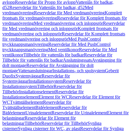
avlopp
Reservdelar för Propp för avlopp
Vattenlås för badkar,
d52
Reservdelar för Vattenlås för badkar, d52
Med
vredmanövrering
Reservdelar för Med vredmanövrering
Komplett
frontsats för vredmanövrering
Reservdelar för Komplett frontsats för
vredmanövrering
Med vredmanövrering och inloppsrör
Reservdelar
för Med vredmanövrering och inloppsrör
Komplett frontsats för
vredmanövrering och inloppsrör
Reservdelar för Komplett frontsats
för vredmanövrering och inloppsrör
Med PushControl
tryckknappsmanövrering
Reservdelar för Med PushControl
tryckknappsmanövrering
Med ventilkonor
Reservdelar för Med
ventilkonor
Tillbehör för vattenlås för badkar
Reservdelar för
Tillbehör för vattenlås för badkar
Anslutningssats
Avstängning för
dolt montage
Reservdelar för Avstängning för dolt
montage
Vattenanslutningar
Installations- och spolsystem
Geberit
Duofix
Systemväggar
Reservdelar för
Systemväggar
Installationssystem
Reservdelar för
Installationssystem
Tillbehör
Reservdelar för
Tillbehör
Installationselement
Reservdelar för
Installationselement
Element för WC
Reservdelar för Element för
WC
Tvättställselement
Reservdelar för
Tvättställselement
Bidéelement
Reservdelar för
Bidéelement
Urinalelement
Reservdelar för Urinalelement
Element för
belastningar
Reservdelar för Element för
belastningar
Tillbehör
Reservdelar för Tillbehör
Synliga
cisterner
Synliga cisterner för WC, av plast
Reservdelar för Synliga