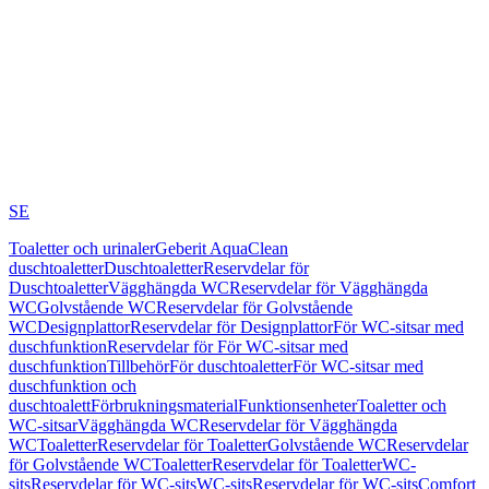
SE
Toaletter och urinaler
Geberit AquaClean
duschtoaletter
Duschtoaletter
Reservdelar för
Duschtoaletter
Vägghängda WC
Reservdelar för Vägghängda
WC
Golvstående WC
Reservdelar för Golvstående
WC
Designplattor
Reservdelar för Designplattor
För WC-sitsar med
duschfunktion
Reservdelar för För WC-sitsar med
duschfunktion
Tillbehör
För duschtoaletter
För WC-sitsar med
duschfunktion och
duschtoalett
Förbrukningsmaterial
Funktionsenheter
Toaletter och
WC-sitsar
Vägghängda WC
Reservdelar för Vägghängda
WC
Toaletter
Reservdelar för Toaletter
Golvstående WC
Reservdelar
för Golvstående WC
Toaletter
Reservdelar för Toaletter
WC-
sits
Reservdelar för WC-sits
WC-sits
Reservdelar för WC-sits
Comfort