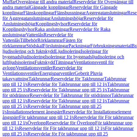
Muffar
Övergångar till andra material
Reservdelar för Övergångar till
andra material
Gängade kopplingar
Reservdelar för Gängade
kopplingar
Flänskopplingar
Flänsbussningar
Aggregatanslutningar
Rese
för Aggregatanslutningar
Anslutningsböjar
Reservdelar för
Anslutningsböjar
Kopplingshylsor
Reservdelar för
Kopplingshylsor
Raka anslutningar
Reservdelar för Raka
anslutningar
Vattenlås
Reservdelar för
Vattenlås
Tillbehör
Rörklammrar
Fästen för
rörklammrar
Stödskal
Förslutningar
Packningar
Förbrukningsmaterial
Br
ljudisolering och fuktskydd
Ljudisolering
Isoleringar för
byggnadsljudisolering
Isoleringar för byggnadsljudisolering och
luftljudsisolering
Fuktskydd
Tätningar
Ventilationsventil för
avlopp
Ventilationsventiler
Reservdelar för
Ventilationsventiler
Energisparventiler
Geberit Pluvia
takavvattning
Takbrunnar
Reservdelar för Takbrunnar
Takbrunnar
upp till 12 l/s
Reservdelar för Takbrunnar upp till 12 l/s
Takbrunnar
upp till 25 l/s
Reservdelar för Takbrunnar upp till 25 l/s
Takbrunnar
för stödrännor
Reservdelar för Takbrunnar för stödrännor
Takbrunnar
upp till 12 l/s
Reservdelar för Takbrunnar upp till 12 l/s
Takbrunnar
upp till 25 l/s
Reservdelar för Takbrunnar upp till 25
l/s
Installationselement ångspärr
Reservdelar för Installationselement
ångspärr
För takbrunnar upp till 12 l/s
Reservdelar för För takbrunnar
upp till 12 l/s
Överlopp
Reservdelar för Överlopp
För takbrunnar upp
till 12 l/s
Reservdelar för För takbrunnar upp till 12 l/s
För takbrunnar
upp till 25 l/s
Reservdelar för För takbrunnar upp till 25