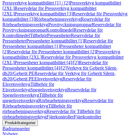
Pressverktyg kompatibilitet [1] / [2]
Pressverktyg kompatibilitet
[2XL]
Reservdelar för Pressverktyg kompatibilitet
[2XL]
Pressverktyg kompatibilitet [3]
Reservdelar för Pressverktyg
kompatibilitet [3]
Rörbearbetningsverktyg
Reservdelar för
Rörbearbetningsverktyg
Provtryckningsproppar
Reservdelar för
Provtryckningsproppar
Kontrollmedel
Reservdelar för
Kontrollmedel
Tillbehör
Pressenheter
Reservdelar för
Pressenheter
Pressenheter kompatibilitet [1]
Reservdelar för
Pressenheter kompatibilitet [1]
Pressenheter kompatibilitet
[2]
Reservdelar för Pressenheter kompatibilitet [2]
Pressverktyg
kompatibilitet [2XL]
Reservdelar för Pressverktyg kompatibilitet
[2XL]
Pressenheter kompatibilitet [4]/[2]
Reservdelar för
Pressenheter kompatibilitet [4]/[2]
Verktyg för Geberit Silent-
db20/Geberit PE
Reservdelar för Verktyg för Geberit Silent-
db20/Geberit PE
Elsvetsverktyg
Reservdelar för
Elsvetsverktyg
Tillbehör för
Elsvetsverktyg
Spegelsvetsverktyg
Reservdelar för
Spegelsvetsverktyg
Tillbehör för
spegelsvetsverktyg
Rörbearbetningsverktyg
Reservdelar för
Rörbearbetningsverktyg
Tillbehör för
rörbearbetningsverktyg
Reservdelar för Tillbehör för
rörbearbetningsverktyg
Fjärrkontroller
Fjärrkontroller
Produktkategorier
Badrumsserier
Nyheter