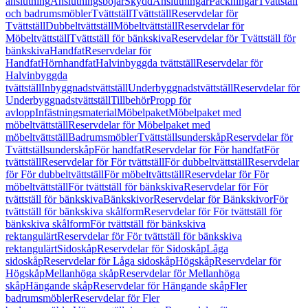
anslutning
Anslutningsböjar
Skydd
Anslutningar
Packningar
Tvättställ
och badrumsmöbler
Tvättställ
Tvättställ
Reservdelar för
Tvättställ
Dubbeltvättställ
Möbeltvättställ
Reservdelar för
Möbeltvättställ
Tvättställ för bänkskiva
Reservdelar för Tvättställ för
bänkskiva
Handfat
Reservdelar för
Handfat
Hörnhandfat
Halvinbyggda tvättställ
Reservdelar för
Halvinbyggda
tvättställ
Inbyggnadstvättställ
Underbyggnadstvättställ
Reservdelar för
Underbyggnadstvättställ
Tillbehör
Propp för
avlopp
Infästningsmaterial
Möbelpaket
Möbelpaket med
möbeltvättställ
Reservdelar för Möbelpaket med
möbeltvättställ
Badrumsmöbler
Tvättställsunderskåp
Reservdelar för
Tvättställsunderskåp
För handfat
Reservdelar för För handfat
För
tvättställ
Reservdelar för För tvättställ
För dubbeltvättställ
Reservdelar
för För dubbeltvättställ
För möbeltvättställ
Reservdelar för För
möbeltvättställ
För tvättställ för bänkskiva
Reservdelar för För
tvättställ för bänkskiva
Bänkskivor
Reservdelar för Bänkskivor
För
tvättställ för bänkskiva skålform
Reservdelar för För tvättställ för
bänkskiva skålform
För tvättställ för bänkskiva
rektangulärt
Reservdelar för För tvättställ för bänkskiva
rektangulärt
Sidoskåp
Reservdelar för Sidoskåp
Låga
sidoskåp
Reservdelar för Låga sidoskåp
Högskåp
Reservdelar för
Högskåp
Mellanhöga skåp
Reservdelar för Mellanhöga
skåp
Hängande skåp
Reservdelar för Hängande skåp
Fler
badrumsmöbler
Reservdelar för Fler