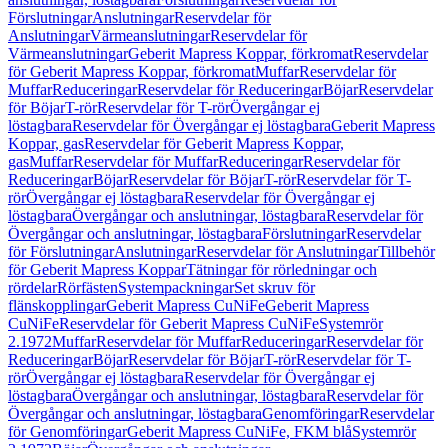
Förslutningar
Anslutningar
Reservdelar för
Anslutningar
Värmeanslutningar
Reservdelar för
Värmeanslutningar
Geberit Mapress Koppar, förkromat
Reservdelar
för Geberit Mapress Koppar, förkromat
Muffar
Reservdelar för
Muffar
Reduceringar
Reservdelar för Reduceringar
Böjar
Reservdelar
för Böjar
T-rör
Reservdelar för T-rör
Övergångar ej
löstagbara
Reservdelar för Övergångar ej löstagbara
Geberit Mapress
Koppar, gas
Reservdelar för Geberit Mapress Koppar,
gas
Muffar
Reservdelar för Muffar
Reduceringar
Reservdelar för
Reduceringar
Böjar
Reservdelar för Böjar
T-rör
Reservdelar för T-
rör
Övergångar ej löstagbara
Reservdelar för Övergångar ej
löstagbara
Övergångar och anslutningar, löstagbara
Reservdelar för
Övergångar och anslutningar, löstagbara
Förslutningar
Reservdelar
för Förslutningar
Anslutningar
Reservdelar för Anslutningar
Tillbehör
för Geberit Mapress Koppar
Tätningar för rörledningar och
rördelar
Rörfästen
Systempackningar
Set skruv för
flänskopplingar
Geberit Mapress CuNiFe
Geberit Mapress
CuNiFe
Reservdelar för Geberit Mapress CuNiFe
Systemrör
2.1972
Muffar
Reservdelar för Muffar
Reduceringar
Reservdelar för
Reduceringar
Böjar
Reservdelar för Böjar
T-rör
Reservdelar för T-
rör
Övergångar ej löstagbara
Reservdelar för Övergångar ej
löstagbara
Övergångar och anslutningar, löstagbara
Reservdelar för
Övergångar och anslutningar, löstagbara
Genomföringar
Reservdelar
för Genomföringar
Geberit Mapress CuNiFe, FKM blå
Systemrör