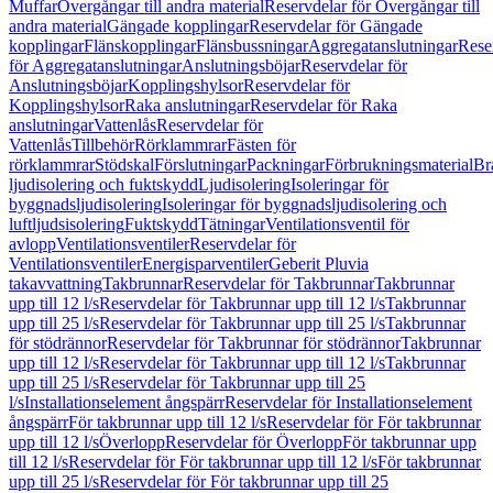
Muffar
Övergångar till andra material
Reservdelar för Övergångar till
andra material
Gängade kopplingar
Reservdelar för Gängade
kopplingar
Flänskopplingar
Flänsbussningar
Aggregatanslutningar
Rese
för Aggregatanslutningar
Anslutningsböjar
Reservdelar för
Anslutningsböjar
Kopplingshylsor
Reservdelar för
Kopplingshylsor
Raka anslutningar
Reservdelar för Raka
anslutningar
Vattenlås
Reservdelar för
Vattenlås
Tillbehör
Rörklammrar
Fästen för
rörklammrar
Stödskal
Förslutningar
Packningar
Förbrukningsmaterial
Br
ljudisolering och fuktskydd
Ljudisolering
Isoleringar för
byggnadsljudisolering
Isoleringar för byggnadsljudisolering och
luftljudsisolering
Fuktskydd
Tätningar
Ventilationsventil för
avlopp
Ventilationsventiler
Reservdelar för
Ventilationsventiler
Energisparventiler
Geberit Pluvia
takavvattning
Takbrunnar
Reservdelar för Takbrunnar
Takbrunnar
upp till 12 l/s
Reservdelar för Takbrunnar upp till 12 l/s
Takbrunnar
upp till 25 l/s
Reservdelar för Takbrunnar upp till 25 l/s
Takbrunnar
för stödrännor
Reservdelar för Takbrunnar för stödrännor
Takbrunnar
upp till 12 l/s
Reservdelar för Takbrunnar upp till 12 l/s
Takbrunnar
upp till 25 l/s
Reservdelar för Takbrunnar upp till 25
l/s
Installationselement ångspärr
Reservdelar för Installationselement
ångspärr
För takbrunnar upp till 12 l/s
Reservdelar för För takbrunnar
upp till 12 l/s
Överlopp
Reservdelar för Överlopp
För takbrunnar upp
till 12 l/s
Reservdelar för För takbrunnar upp till 12 l/s
För takbrunnar
upp till 25 l/s
Reservdelar för För takbrunnar upp till 25