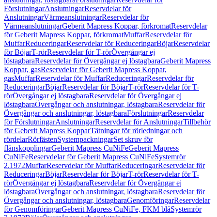
Förslutningar
Anslutningar
Reservdelar för
Anslutningar
Värmeanslutningar
Reservdelar för
Värmeanslutningar
Geberit Mapress Koppar, förkromat
Reservdelar
för Geberit Mapress Koppar, förkromat
Muffar
Reservdelar för
Muffar
Reduceringar
Reservdelar för Reduceringar
Böjar
Reservdelar
för Böjar
T-rör
Reservdelar för T-rör
Övergångar ej
löstagbara
Reservdelar för Övergångar ej löstagbara
Geberit Mapress
Koppar, gas
Reservdelar för Geberit Mapress Koppar,
gas
Muffar
Reservdelar för Muffar
Reduceringar
Reservdelar för
Reduceringar
Böjar
Reservdelar för Böjar
T-rör
Reservdelar för T-
rör
Övergångar ej löstagbara
Reservdelar för Övergångar ej
löstagbara
Övergångar och anslutningar, löstagbara
Reservdelar för
Övergångar och anslutningar, löstagbara
Förslutningar
Reservdelar
för Förslutningar
Anslutningar
Reservdelar för Anslutningar
Tillbehör
för Geberit Mapress Koppar
Tätningar för rörledningar och
rördelar
Rörfästen
Systempackningar
Set skruv för
flänskopplingar
Geberit Mapress CuNiFe
Geberit Mapress
CuNiFe
Reservdelar för Geberit Mapress CuNiFe
Systemrör
2.1972
Muffar
Reservdelar för Muffar
Reduceringar
Reservdelar för
Reduceringar
Böjar
Reservdelar för Böjar
T-rör
Reservdelar för T-
rör
Övergångar ej löstagbara
Reservdelar för Övergångar ej
löstagbara
Övergångar och anslutningar, löstagbara
Reservdelar för
Övergångar och anslutningar, löstagbara
Genomföringar
Reservdelar
för Genomföringar
Geberit Mapress CuNiFe, FKM blå
Systemrör