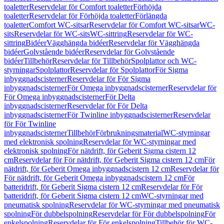
toaletter
Reservdelar för Comfort toaletter
Förhöjda
toaletter
Reservdelar för Förhöjda toaletter
Förlängda
toaletter
Comfort WC-sitsar
Reservdelar för Comfort WC-sitsar
WC-
sits
Reservdelar för WC-sits
WC-sittring
Reservdelar för WC-
sittring
Bidéer
Vägghängda bidéer
Reservdelar för Vägghängda
bidéer
Golvstående bidéer
Reservdelar för Golvstående
bidéer
Tillbehör
Reservdelar för Tillbehör
Spolplattor och WC-
styrningar
Spolplattor
Reservdelar för Spolplattor
För Sigma
inbyggnadscisterner
Reservdelar för För Sigma
inbyggnadscisterner
För Omega inbyggnadscisterner
Reservdelar för
För Omega inbyggnadscisterner
För Delta
inbyggnadscisterner
Reservdelar för För Delta
inbyggnadscisterner
För Twinline inbyggnadscisterner
Reservdelar
för För Twinline
inbyggnadscisterner
Tillbehör
Förbrukningsmaterial
WC-styrningar
med elektronisk spolning
Reservdelar för WC-styrningar med
elektronisk spolning
För nätdrift, för Geberit Sigma cistern 12
cm
Reservdelar för För nätdrift, för Geberit Sigma cistern 12 cm
För
nätdrift, för Geberit Omega inbyggnadscistern 12 cm
Reservdelar för
För nätdrift, för Geberit Omega inbyggnadscistern 12 cm
För
batteridrift, för Geberit Sigma cistern 12 cm
Reservdelar för För
batteridrift, för Geberit Sigma cistern 12 cm
WC-styrningar med
pneumatisk spolning
Reservdelar för WC-styrningar med pneumatisk
spolning
För dubbelspolning
Reservdelar för För dubbelspolning
För
enkelspolning
Reservdelar för För enkelspolning
Tillbehör för WC-