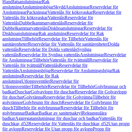
Handfatsanslutningar
Rak
anslutning
Anslutningsböjar
Skydd
Anslutningar
Reservdelar för
Anslutningar
Packningar
Vattenlås för köksvaskar
Reservdelar för
Vattenlås för köksvaskar
Vattenlås
Reservdelar för
Vattenlås
Dubbelkammarvattenlås
Reservdelar för
Dubbelkammarvattenlås
Diskhoanslutningar
Reservdelar för
Diskhoanslutningar
Rak anslutning
Reservdelar för Rak
anslutning
Tillbehör
Reservdelar för Tillbehör
Vattenlås för
sanitärenheter
Reservdelar för Vattenlås för sanitärenheter
Dolda
vattenlås
Reservdelar för Dolda vattenlås
Synliga
vattenlås
Reservdelar för Synliga vattenlås
Anslutningar
Reservdelar
för Anslutningar
Tillbehör
Vattenlås för tvättställ
Reservdelar för
Vattenlås för tvättställ
Vattenlås
Reservdelar för
Vattenlås
Anslutningsböjar
Reservdelar för Anslutningsböjar
Rak
anslutning
Reservdelar för Rak
anslutning
Utloppsventiler
Reservdelar för
Utloppsventiler
Tillbehör
Reservdelar för Tillbehör
Golvbrunnar och
badkar
Duschar
Golvavlopp för duschar
Reservdelar för Golvavlopp
för duschar
Golvränna
Reservdelar för Golvränna
Tillbehör för
golvrännor
Golvbrunn för dusch
Reservdelar för Golvbrunn för
dusch
Tillbehör för golvbrunnar
Reservdelar för Tillbehör för
golvbrunnar
Badkar
Badkar av sanitetsakryl
Rektangulära
badkar
Aggregatanslutningar för duschar och badkar
Vattenlås för
duschkar, d52
Reservdelar för Vattenlås för duschkar, d52
Utan propp
för avlopp
Reservdelar för Utan propp för avlopp
Propp för