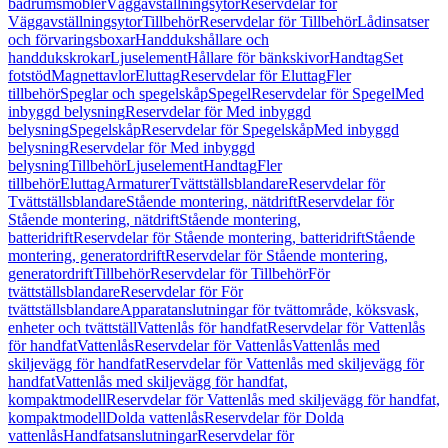
badrumsmöbler
Väggavställningsytor
Reservdelar för
Väggavställningsytor
Tillbehör
Reservdelar för Tillbehör
Lådinsatser
och förvaringsboxar
Handdukshållare och
handdukskrokar
Ljuselement
Hållare för bänkskivor
Handtag
Set
fotstöd
Magnettavlor
Eluttag
Reservdelar för Eluttag
Fler
tillbehör
Speglar och spegelskåp
Spegel
Reservdelar för Spegel
Med
inbyggd belysning
Reservdelar för Med inbyggd
belysning
Spegelskåp
Reservdelar för Spegelskåp
Med inbyggd
belysning
Reservdelar för Med inbyggd
belysning
Tillbehör
Ljuselement
Handtag
Fler
tillbehör
Eluttag
Armaturer
Tvättställsblandare
Reservdelar för
Tvättställsblandare
Stående montering, nätdrift
Reservdelar för
Stående montering, nätdrift
Stående montering,
batteridrift
Reservdelar för Stående montering, batteridrift
Stående
montering, generatordrift
Reservdelar för Stående montering,
generatordrift
Tillbehör
Reservdelar för Tillbehör
För
tvättställsblandare
Reservdelar för För
tvättställsblandare
Apparatanslutningar för tvättområde, köksvask,
enheter och tvättställ
Vattenlås för handfat
Reservdelar för Vattenlås
för handfat
Vattenlås
Reservdelar för Vattenlås
Vattenlås med
skiljevägg för handfat
Reservdelar för Vattenlås med skiljevägg för
handfat
Vattenlås med skiljevägg för handfat,
kompaktmodell
Reservdelar för Vattenlås med skiljevägg för handfat,
kompaktmodell
Dolda vattenlås
Reservdelar för Dolda
vattenlås
Handfatsanslutningar
Reservdelar för