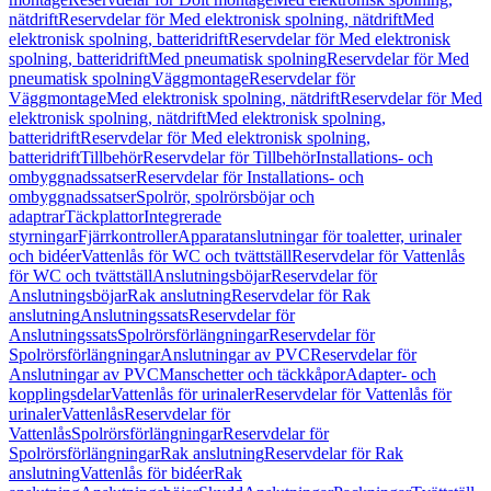
nätdrift
Reservdelar för Med elektronisk spolning, nätdrift
Med
elektronisk spolning, batteridrift
Reservdelar för Med elektronisk
spolning, batteridrift
Med pneumatisk spolning
Reservdelar för Med
pneumatisk spolning
Väggmontage
Reservdelar för
Väggmontage
Med elektronisk spolning, nätdrift
Reservdelar för Med
elektronisk spolning, nätdrift
Med elektronisk spolning,
batteridrift
Reservdelar för Med elektronisk spolning,
batteridrift
Tillbehör
Reservdelar för Tillbehör
Installations- och
ombyggnadssatser
Reservdelar för Installations- och
ombyggnadssatser
Spolrör, spolrörsböjar och
adaptrar
Täckplattor
Integrerade
styrningar
Fjärrkontroller
Apparatanslutningar för toaletter, urinaler
och bidéer
Vattenlås för WC och tvättställ
Reservdelar för Vattenlås
för WC och tvättställ
Anslutningsböjar
Reservdelar för
Anslutningsböjar
Rak anslutning
Reservdelar för Rak
anslutning
Anslutningssats
Reservdelar för
Anslutningssats
Spolrörsförlängningar
Reservdelar för
Spolrörsförlängningar
Anslutningar av PVC
Reservdelar för
Anslutningar av PVC
Manschetter och täckkåpor
Adapter- och
kopplingsdelar
Vattenlås för urinaler
Reservdelar för Vattenlås för
urinaler
Vattenlås
Reservdelar för
Vattenlås
Spolrörsförlängningar
Reservdelar för
Spolrörsförlängningar
Rak anslutning
Reservdelar för Rak
anslutning
Vattenlås för bidéer
Rak