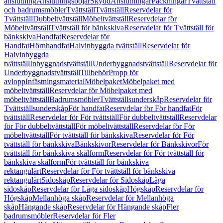
anslutning
Anslutningsböjar
Skydd
Anslutningar
Packningar
Tvättställ
och badrumsmöbler
Tvättställ
Tvättställ
Reservdelar för
Tvättställ
Dubbeltvättställ
Möbeltvättställ
Reservdelar för
Möbeltvättställ
Tvättställ för bänkskiva
Reservdelar för Tvättställ för
bänkskiva
Handfat
Reservdelar för
Handfat
Hörnhandfat
Halvinbyggda tvättställ
Reservdelar för
Halvinbyggda
tvättställ
Inbyggnadstvättställ
Underbyggnadstvättställ
Reservdelar för
Underbyggnadstvättställ
Tillbehör
Propp för
avlopp
Infästningsmaterial
Möbelpaket
Möbelpaket med
möbeltvättställ
Reservdelar för Möbelpaket med
möbeltvättställ
Badrumsmöbler
Tvättställsunderskåp
Reservdelar för
Tvättställsunderskåp
För handfat
Reservdelar för För handfat
För
tvättställ
Reservdelar för För tvättställ
För dubbeltvättställ
Reservdelar
för För dubbeltvättställ
För möbeltvättställ
Reservdelar för För
möbeltvättställ
För tvättställ för bänkskiva
Reservdelar för För
tvättställ för bänkskiva
Bänkskivor
Reservdelar för Bänkskivor
För
tvättställ för bänkskiva skålform
Reservdelar för För tvättställ för
bänkskiva skålform
För tvättställ för bänkskiva
rektangulärt
Reservdelar för För tvättställ för bänkskiva
rektangulärt
Sidoskåp
Reservdelar för Sidoskåp
Låga
sidoskåp
Reservdelar för Låga sidoskåp
Högskåp
Reservdelar för
Högskåp
Mellanhöga skåp
Reservdelar för Mellanhöga
skåp
Hängande skåp
Reservdelar för Hängande skåp
Fler
badrumsmöbler
Reservdelar för Fler