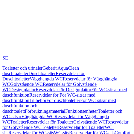
SE
Toaletter och urinaler
Geberit AquaClean
duschtoaletter
Duschtoaletter
Reservdelar för
Duschtoaletter
Vägghängda WC
Reservdelar för Vägghängda
WC
Golvstående WC
Reservdelar för Golvstående
WC
Designplattor
Reservdelar för Designplattor
För WC-sitsar med
duschfunktion
Reservdelar för För WC-sitsar med
duschfunktion
Tillbehör
För duschtoaletter
För WC-sitsar med
duschfunktion och
duschtoalett
Förbrukningsmaterial
Funktionsenheter
Toaletter och
WC-sitsar
Vägghängda WC
Reservdelar för Vägghängda
WC
Toaletter
Reservdelar för Toaletter
Golvstående WC
Reservdelar
för Golvstående WC
Toaletter
Reservdelar för Toaletter
WC-
sits
Reservdelar för WC-sits
WC-sits
Reservdelar för WC-sits
Comfort