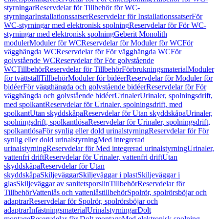
styrningar
Reservdelar för Tillbehör för WC-
styrningar
Installationssatser
Reservdelar för Installationssatser
För
WC-styrningar med elektronisk spolning
Reservdelar för För WC-
styrningar med elektronisk spolning
Geberit Monolith
moduler
Moduler för WC
Reservdelar för Moduler för WC
För
vägghängda WC
Reservdelar för För vägghängda WC
För
golvstående WC
Reservdelar för För golvstående
WC
Tillbehör
Reservdelar för Tillbehör
Förbrukningsmaterial
Moduler
för tvättställ
Tillbehör
Moduler för bidéer
Reservdelar för Moduler för
bidéer
För vägghängda och golvstående bidéer
Reservdelar för För
vägghängda och golvstående bidéer
Urinaler
Urinaler, spolningsdrift,
med spolkant
Reservdelar för Urinaler, spolningsdrift, med
spolkant
Utan skyddskåpa
Reservdelar för Utan skyddskåpa
Urinaler,
spolningsdrift, spolkantlösa
Reservdelar för Urinaler, spolningsdrift,
spolkantlösa
För synlig eller dold urinalstyrning
Reservdelar för För
synlig eller dold urinalstyrning
Med integrerad
urinalstyrning
Reservdelar för Med integrerad urinalstyrning
Urinaler,
vattenfri drift
Reservdelar för Urinaler, vattenfri drift
Utan
skyddskåpa
Reservdelar för Utan
skyddskåpa
Skiljeväggar
Skiljeväggar i plast
Skiljeväggar i
glas
Skiljeväggar av sanitetsporslin
Tillbehör
Reservdelar för
Tillbehör
Vattenlås och vattenlåstillbehör
Spolrör, spolrörsböjar och
adaptrar
Reservdelar för Spolrör, spolrörsböjar och
adaptrar
Infästningsmaterial
Urinalstyrningar
Dolt
montage
Reservdelar för Dolt montage
Med elektronisk spolning,