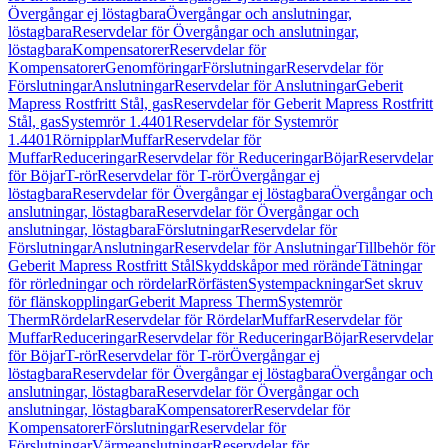
Övergångar ej löstagbara
Övergångar och anslutningar,
löstagbara
Reservdelar för Övergångar och anslutningar,
löstagbara
Kompensatorer
Reservdelar för
Kompensatorer
Genomföringar
Förslutningar
Reservdelar för
Förslutningar
Anslutningar
Reservdelar för Anslutningar
Geberit
Mapress Rostfritt Stål, gas
Reservdelar för Geberit Mapress Rostfritt
Stål, gas
Systemrör 1.4401
Reservdelar för Systemrör
1.4401
Rörnipplar
Muffar
Reservdelar för
Muffar
Reduceringar
Reservdelar för Reduceringar
Böjar
Reservdelar
för Böjar
T-rör
Reservdelar för T-rör
Övergångar ej
löstagbara
Reservdelar för Övergångar ej löstagbara
Övergångar och
anslutningar, löstagbara
Reservdelar för Övergångar och
anslutningar, löstagbara
Förslutningar
Reservdelar för
Förslutningar
Anslutningar
Reservdelar för Anslutningar
Tillbehör för
Geberit Mapress Rostfritt Stål
Skyddskåpor med rörände
Tätningar
för rörledningar och rördelar
Rörfästen
Systempackningar
Set skruv
för flänskopplingar
Geberit Mapress Therm
Systemrör
Therm
Rördelar
Reservdelar för Rördelar
Muffar
Reservdelar för
Muffar
Reduceringar
Reservdelar för Reduceringar
Böjar
Reservdelar
för Böjar
T-rör
Reservdelar för T-rör
Övergångar ej
löstagbara
Reservdelar för Övergångar ej löstagbara
Övergångar och
anslutningar, löstagbara
Reservdelar för Övergångar och
anslutningar, löstagbara
Kompensatorer
Reservdelar för
Kompensatorer
Förslutningar
Reservdelar för
Förslutningar
Värmeanslutningar
Reservdelar för