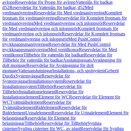
avlopp
Reservdelar för Propp för avlopp
Vattenlås för badkar,
d52
Reservdelar för Vattenlås för badkar, d52
Med
vredmanövrering
Reservdelar för Med vredmanövrering
Komplett
frontsats för vredmanövrering
Reservdelar för Komplett frontsats för
vredmanövrering
Med vredmanövrering och inloppsrör
Reservdelar
för Med vredmanövrering och inloppsrör
Komplett frontsats för
vredmanövrering och inloppsrör
Reservdelar för Komplett frontsats
för vredmanövrering och inloppsrör
Med PushControl
tryckknappsmanövrering
Reservdelar för Med PushControl
tryckknappsmanövrering
Med ventilkonor
Reservdelar för Med
ventilkonor
Tillbehör för vattenlås för badkar
Reservdelar för
Tillbehör för vattenlås för badkar
Anslutningssats
Avstängning för
dolt montage
Reservdelar för Avstängning för dolt
montage
Vattenanslutningar
Installations- och spolsystem
Geberit
Duofix
Systemväggar
Reservdelar för
Systemväggar
Installationssystem
Reservdelar för
Installationssystem
Tillbehör
Reservdelar för
Tillbehör
Installationselement
Reservdelar för
Installationselement
Element för WC
Reservdelar för Element för
WC
Tvättställselement
Reservdelar för
Tvättställselement
Bidéelement
Reservdelar för
Bidéelement
Urinalelement
Reservdelar för Urinalelement
Element för
belastningar
Reservdelar för Element för
belastningar
Tillbehör
Reservdelar för Tillbehör
Synliga
cisterner
Synliga cisterner för WC, av plast
Reservdelar för Synliga