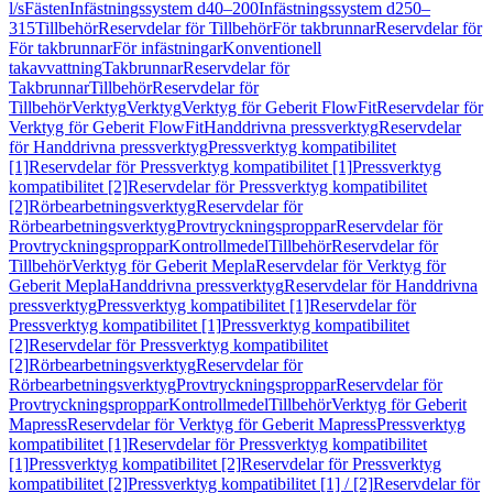
l/s
Fästen
Infästningssystem d40–200
Infästningssystem d250–
315
Tillbehör
Reservdelar för Tillbehör
För takbrunnar
Reservdelar för
För takbrunnar
För infästningar
Konventionell
takavvattning
Takbrunnar
Reservdelar för
Takbrunnar
Tillbehör
Reservdelar för
Tillbehör
Verktyg
Verktyg
Verktyg för Geberit FlowFit
Reservdelar för
Verktyg för Geberit FlowFit
Handdrivna pressverktyg
Reservdelar
för Handdrivna pressverktyg
Pressverktyg kompatibilitet
[1]
Reservdelar för Pressverktyg kompatibilitet [1]
Pressverktyg
kompatibilitet [2]
Reservdelar för Pressverktyg kompatibilitet
[2]
Rörbearbetningsverktyg
Reservdelar för
Rörbearbetningsverktyg
Provtryckningsproppar
Reservdelar för
Provtryckningsproppar
Kontrollmedel
Tillbehör
Reservdelar för
Tillbehör
Verktyg för Geberit Mepla
Reservdelar för Verktyg för
Geberit Mepla
Handdrivna pressverktyg
Reservdelar för Handdrivna
pressverktyg
Pressverktyg kompatibilitet [1]
Reservdelar för
Pressverktyg kompatibilitet [1]
Pressverktyg kompatibilitet
[2]
Reservdelar för Pressverktyg kompatibilitet
[2]
Rörbearbetningsverktyg
Reservdelar för
Rörbearbetningsverktyg
Provtryckningsproppar
Reservdelar för
Provtryckningsproppar
Kontrollmedel
Tillbehör
Verktyg för Geberit
Mapress
Reservdelar för Verktyg för Geberit Mapress
Pressverktyg
kompatibilitet [1]
Reservdelar för Pressverktyg kompatibilitet
[1]
Pressverktyg kompatibilitet [2]
Reservdelar för Pressverktyg
kompatibilitet [2]
Pressverktyg kompatibilitet [1] / [2]
Reservdelar för