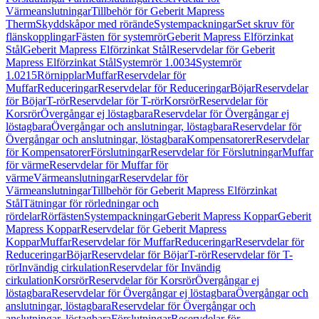
Värmeanslutningar
Tillbehör för Geberit Mapress
Therm
Skyddskåpor med rörände
Systempackningar
Set skruv för
flänskopplingar
Fästen för systemrör
Geberit Mapress Elförzinkat
Stål
Geberit Mapress Elförzinkat Stål
Reservdelar för Geberit
Mapress Elförzinkat Stål
Systemrör 1.0034
Systemrör
1.0215
Rörnipplar
Muffar
Reservdelar för
Muffar
Reduceringar
Reservdelar för Reduceringar
Böjar
Reservdelar
för Böjar
T-rör
Reservdelar för T-rör
Korsrör
Reservdelar för
Korsrör
Övergångar ej löstagbara
Reservdelar för Övergångar ej
löstagbara
Övergångar och anslutningar, löstagbara
Reservdelar för
Övergångar och anslutningar, löstagbara
Kompensatorer
Reservdelar
för Kompensatorer
Förslutningar
Reservdelar för Förslutningar
Muffar
för värme
Reservdelar för Muffar för
värme
Värmeanslutningar
Reservdelar för
Värmeanslutningar
Tillbehör för Geberit Mapress Elförzinkat
Stål
Tätningar för rörledningar och
rördelar
Rörfästen
Systempackningar
Geberit Mapress Koppar
Geberit
Mapress Koppar
Reservdelar för Geberit Mapress
Koppar
Muffar
Reservdelar för Muffar
Reduceringar
Reservdelar för
Reduceringar
Böjar
Reservdelar för Böjar
T-rör
Reservdelar för T-
rör
Invändig cirkulation
Reservdelar för Invändig
cirkulation
Korsrör
Reservdelar för Korsrör
Övergångar ej
löstagbara
Reservdelar för Övergångar ej löstagbara
Övergångar och
anslutningar, löstagbara
Reservdelar för Övergångar och
anslutningar, löstagbara
Förslutningar
Reservdelar för