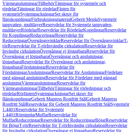
Värmeanslutningar
Tillbehör
Tätningar för systemrör och
rördelar
Tätningar för rördelar
Fästen för
systemrör
Systempackningar
Set skruv för
flänskopplingar
Förbrukningsmaterial
Geberit Mepla
Systemrör
tappvatten, multilayer
Reservdelar för Systemrör tappvatten,
multilayer
Rördelar
Reservdelar för Rördelar
Kopplingar
Reservdelar
för Kopplingar
Reduceringar
Reservdelar för
Reduceringar
Övergångsvinklar
Reservdelar för Övergångsvinklar
T-
rör
Reservdelar för T-rör
Invändig cirkulation
Reservdelar för
Invändig cirkulation
Övergångar ej löstagbara
Reservdelar för
Övergångar ej löstagbara
Övergångar och anslutningar,
löstagbara
Reservdelar för Övergångar och anslutningar,
löstagbara
Förslutningar
Reservdelar för
Förslutningar
Anslutningar
Reservdelar för Anslutningar
Fördelare
med gängad anslutning
Reservdelar för Fördelare med gängad
anslutning
Värmeanslutningar
Reservdelar för
Värmeanslutningar
Tillbehör
Tätningar för rörledningar och
rördelar
Rörfästen
Systempackningar
Set skruv för
flänskopplingar
Geberit Mapress Rostfritt Stål
Geberit Mapress
Rostfritt Stål
Reservdelar för Geberit Mapress Rostfritt Stål
Systemrör
1.4401
Reservdelar för Systemrör
1.4401
Rörnipplar
Muffar
Reservdelar för
Muffar
Reduceringar
Reservdelar för Reduceringar
Böjar
Reservdelar
för Böjar
T-rör
Reservdelar för T-rör
Invändig cirkulation
Reservdelar
för Invändig cirkulation
Övergångar ej löstagbara
Reservdelar för