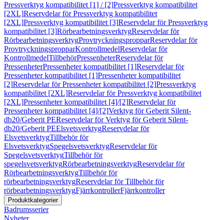
Pressverktyg kompatibilitet [1] / [2]
Pressverktyg kompatibilitet
[2XL]
Reservdelar för Pressverktyg kompatibilitet
[2XL]
Pressverktyg kompatibilitet [3]
Reservdelar för Pressverktyg
kompatibilitet [3]
Rörbearbetningsverktyg
Reservdelar för
Rörbearbetningsverktyg
Provtryckningsproppar
Reservdelar för
Provtryckningsproppar
Kontrollmedel
Reservdelar för
Kontrollmedel
Tillbehör
Pressenheter
Reservdelar för
Pressenheter
Pressenheter kompatibilitet [1]
Reservdelar för
Pressenheter kompatibilitet [1]
Pressenheter kompatibilitet
[2]
Reservdelar för Pressenheter kompatibilitet [2]
Pressverktyg
kompatibilitet [2XL]
Reservdelar för Pressverktyg kompatibilitet
[2XL]
Pressenheter kompatibilitet [4]/[2]
Reservdelar för
Pressenheter kompatibilitet [4]/[2]
Verktyg för Geberit Silent-
db20/Geberit PE
Reservdelar för Verktyg för Geberit Silent-
db20/Geberit PE
Elsvetsverktyg
Reservdelar för
Elsvetsverktyg
Tillbehör för
Elsvetsverktyg
Spegelsvetsverktyg
Reservdelar för
Spegelsvetsverktyg
Tillbehör för
spegelsvetsverktyg
Rörbearbetningsverktyg
Reservdelar för
Rörbearbetningsverktyg
Tillbehör för
rörbearbetningsverktyg
Reservdelar för Tillbehör för
rörbearbetningsverktyg
Fjärrkontroller
Fjärrkontroller
Produktkategorier
Badrumsserier
Nyheter