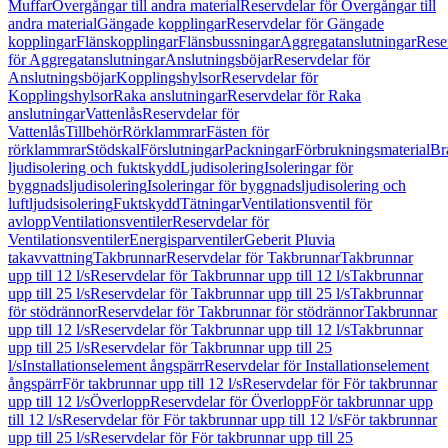
Muffar
Övergångar till andra material
Reservdelar för Övergångar till
andra material
Gängade kopplingar
Reservdelar för Gängade
kopplingar
Flänskopplingar
Flänsbussningar
Aggregatanslutningar
Rese
för Aggregatanslutningar
Anslutningsböjar
Reservdelar för
Anslutningsböjar
Kopplingshylsor
Reservdelar för
Kopplingshylsor
Raka anslutningar
Reservdelar för Raka
anslutningar
Vattenlås
Reservdelar för
Vattenlås
Tillbehör
Rörklammrar
Fästen för
rörklammrar
Stödskal
Förslutningar
Packningar
Förbrukningsmaterial
Br
ljudisolering och fuktskydd
Ljudisolering
Isoleringar för
byggnadsljudisolering
Isoleringar för byggnadsljudisolering och
luftljudsisolering
Fuktskydd
Tätningar
Ventilationsventil för
avlopp
Ventilationsventiler
Reservdelar för
Ventilationsventiler
Energisparventiler
Geberit Pluvia
takavvattning
Takbrunnar
Reservdelar för Takbrunnar
Takbrunnar
upp till 12 l/s
Reservdelar för Takbrunnar upp till 12 l/s
Takbrunnar
upp till 25 l/s
Reservdelar för Takbrunnar upp till 25 l/s
Takbrunnar
för stödrännor
Reservdelar för Takbrunnar för stödrännor
Takbrunnar
upp till 12 l/s
Reservdelar för Takbrunnar upp till 12 l/s
Takbrunnar
upp till 25 l/s
Reservdelar för Takbrunnar upp till 25
l/s
Installationselement ångspärr
Reservdelar för Installationselement
ångspärr
För takbrunnar upp till 12 l/s
Reservdelar för För takbrunnar
upp till 12 l/s
Överlopp
Reservdelar för Överlopp
För takbrunnar upp
till 12 l/s
Reservdelar för För takbrunnar upp till 12 l/s
För takbrunnar
upp till 25 l/s
Reservdelar för För takbrunnar upp till 25