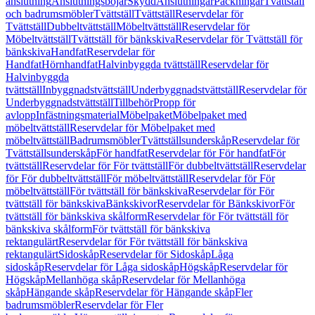
anslutning
Anslutningsböjar
Skydd
Anslutningar
Packningar
Tvättställ
och badrumsmöbler
Tvättställ
Tvättställ
Reservdelar för
Tvättställ
Dubbeltvättställ
Möbeltvättställ
Reservdelar för
Möbeltvättställ
Tvättställ för bänkskiva
Reservdelar för Tvättställ för
bänkskiva
Handfat
Reservdelar för
Handfat
Hörnhandfat
Halvinbyggda tvättställ
Reservdelar för
Halvinbyggda
tvättställ
Inbyggnadstvättställ
Underbyggnadstvättställ
Reservdelar för
Underbyggnadstvättställ
Tillbehör
Propp för
avlopp
Infästningsmaterial
Möbelpaket
Möbelpaket med
möbeltvättställ
Reservdelar för Möbelpaket med
möbeltvättställ
Badrumsmöbler
Tvättställsunderskåp
Reservdelar för
Tvättställsunderskåp
För handfat
Reservdelar för För handfat
För
tvättställ
Reservdelar för För tvättställ
För dubbeltvättställ
Reservdelar
för För dubbeltvättställ
För möbeltvättställ
Reservdelar för För
möbeltvättställ
För tvättställ för bänkskiva
Reservdelar för För
tvättställ för bänkskiva
Bänkskivor
Reservdelar för Bänkskivor
För
tvättställ för bänkskiva skålform
Reservdelar för För tvättställ för
bänkskiva skålform
För tvättställ för bänkskiva
rektangulärt
Reservdelar för För tvättställ för bänkskiva
rektangulärt
Sidoskåp
Reservdelar för Sidoskåp
Låga
sidoskåp
Reservdelar för Låga sidoskåp
Högskåp
Reservdelar för
Högskåp
Mellanhöga skåp
Reservdelar för Mellanhöga
skåp
Hängande skåp
Reservdelar för Hängande skåp
Fler
badrumsmöbler
Reservdelar för Fler