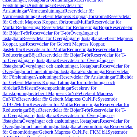
Förslutningar
Anslutningar
Reservdelar för
Anslutningar
Värmeanslutningar
Reservdelar för
Värmeanslutningar
Geberit Mapress Koppar, förkromat
Reservdelar
för Geberit Mapress Koppar, förkromat
Muffar
Reservdelar för
Muffar
Reduceringar
Reservdelar för Reduceringar
Böjar
Reservdelar
för Böjar
T-rör
Reservdelar för T-rör
Övergångar ej
löstagbara
Reservdelar för Övergångar ej löstagbara
Geberit Mapress
Koppar, gas
Reservdelar för Geberit Mapress Koppar,
gas
Muffar
Reservdelar för Muffar
Reduceringar
Reservdelar för
Reduceringar
Böjar
Reservdelar för Böjar
T-rör
Reservdelar för T-
rör
Övergångar ej löstagbara
Reservdelar för Övergångar ej
löstagbara
Övergångar och anslutningar, löstagbara
Reservdelar för
Övergångar och anslutningar, löstagbara
Förslutningar
Reservdelar
för Förslutningar
Anslutningar
Reservdelar för Anslutningar
Tillbehör
för Geberit Mapress Koppar
Tätningar för rörledningar och
rördelar
Rörfästen
Systempackningar
Set skruv för
flänskopplingar
Geberit Mapress CuNiFe
Geberit Mapress
CuNiFe
Reservdelar för Geberit Mapress CuNiFe
Systemrör
2.1972
Muffar
Reservdelar för Muffar
Reduceringar
Reservdelar för
Reduceringar
Böjar
Reservdelar för Böjar
T-rör
Reservdelar för T-
rör
Övergångar ej löstagbara
Reservdelar för Övergångar ej
löstagbara
Övergångar och anslutningar, löstagbara
Reservdelar för
Övergångar och anslutningar, löstagbara
Genomföringar
Reservdelar
för Genomföringar
Geberit Mapress CuNiFe, FKM blå
Systemrör