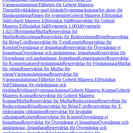
Värmeanslutningar
Tillbehör för Geberit Mapress
Therm
Skyddskåpor med rörände
Systempackningar
Set skruv för
flänskopplingar
Fästen för systemrör
Geberit Mapress Elförzinkat
Stål
Geberit Mapress Elförzinkat Stål
Reservdelar för Geberit
Mapress Elförzinkat Stål
Systemrör 1.0034
Systemrör
1.0215
Rörnipplar
Muffar
Reservdelar för
Muffar
Reduceringar
Reservdelar för Reduceringar
Böjar
Reservdelar
för Böjar
T-rör
Reservdelar för T-rör
Korsrör
Reservdelar för
Korsrör
Övergångar ej löstagbara
Reservdelar för Övergångar ej
löstagbara
Övergångar och anslutningar, löstagbara
Reservdelar för
Övergångar och anslutningar, löstagbara
Kompensatorer
Reservdelar
för Kompensatorer
Förslutningar
Reservdelar för Förslutningar
Muffar
för värme
Reservdelar för Muffar för
värme
Värmeanslutningar
Reservdelar för
Värmeanslutningar
Tillbehör för Geberit Mapress Elförzinkat
Stål
Tätningar för rörledningar och
rördelar
Rörfästen
Systempackningar
Geberit Mapress Koppar
Geberit
Mapress Koppar
Reservdelar för Geberit Mapress
Koppar
Muffar
Reservdelar för Muffar
Reduceringar
Reservdelar för
Reduceringar
Böjar
Reservdelar för Böjar
T-rör
Reservdelar för T-
rör
Invändig cirkulation
Reservdelar för Invändig
cirkulation
Korsrör
Reservdelar för Korsrör
Övergångar ej
löstagbara
Reservdelar för Övergångar ej löstagbara
Övergångar och
anslutningar, löstagbara
Reservdelar för Övergångar och
anslutningar, löstagbara
Förslutningar
Reservdelar för