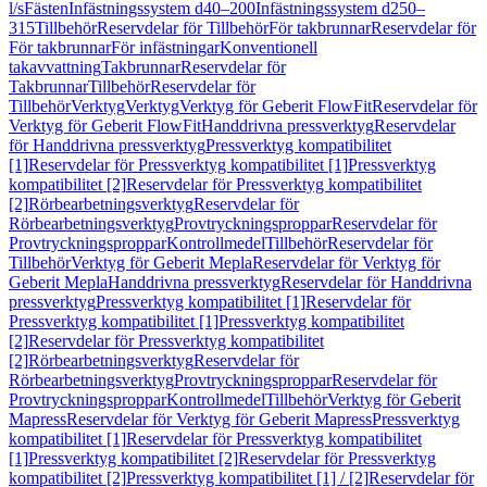
l/s
Fästen
Infästningssystem d40–200
Infästningssystem d250–
315
Tillbehör
Reservdelar för Tillbehör
För takbrunnar
Reservdelar för
För takbrunnar
För infästningar
Konventionell
takavvattning
Takbrunnar
Reservdelar för
Takbrunnar
Tillbehör
Reservdelar för
Tillbehör
Verktyg
Verktyg
Verktyg för Geberit FlowFit
Reservdelar för
Verktyg för Geberit FlowFit
Handdrivna pressverktyg
Reservdelar
för Handdrivna pressverktyg
Pressverktyg kompatibilitet
[1]
Reservdelar för Pressverktyg kompatibilitet [1]
Pressverktyg
kompatibilitet [2]
Reservdelar för Pressverktyg kompatibilitet
[2]
Rörbearbetningsverktyg
Reservdelar för
Rörbearbetningsverktyg
Provtryckningsproppar
Reservdelar för
Provtryckningsproppar
Kontrollmedel
Tillbehör
Reservdelar för
Tillbehör
Verktyg för Geberit Mepla
Reservdelar för Verktyg för
Geberit Mepla
Handdrivna pressverktyg
Reservdelar för Handdrivna
pressverktyg
Pressverktyg kompatibilitet [1]
Reservdelar för
Pressverktyg kompatibilitet [1]
Pressverktyg kompatibilitet
[2]
Reservdelar för Pressverktyg kompatibilitet
[2]
Rörbearbetningsverktyg
Reservdelar för
Rörbearbetningsverktyg
Provtryckningsproppar
Reservdelar för
Provtryckningsproppar
Kontrollmedel
Tillbehör
Verktyg för Geberit
Mapress
Reservdelar för Verktyg för Geberit Mapress
Pressverktyg
kompatibilitet [1]
Reservdelar för Pressverktyg kompatibilitet
[1]
Pressverktyg kompatibilitet [2]
Reservdelar för Pressverktyg
kompatibilitet [2]
Pressverktyg kompatibilitet [1] / [2]
Reservdelar för