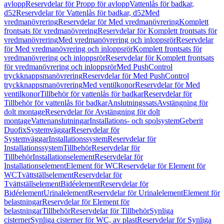
avlopp
Reservdelar för Propp för avlopp
Vattenlås för badkar,
d52
Reservdelar för Vattenlås för badkar, d52
Med
vredmanövrering
Reservdelar för Med vredmanövrering
Komplett
frontsats för vredmanövrering
Reservdelar för Komplett frontsats för
vredmanövrering
Med vredmanövrering och inloppsrör
Reservdelar
för Med vredmanövrering och inloppsrör
Komplett frontsats för
vredmanövrering och inloppsrör
Reservdelar för Komplett frontsats
för vredmanövrering och inloppsrör
Med PushControl
tryckknappsmanövrering
Reservdelar för Med PushControl
tryckknappsmanövrering
Med ventilkonor
Reservdelar för Med
ventilkonor
Tillbehör för vattenlås för badkar
Reservdelar för
Tillbehör för vattenlås för badkar
Anslutningssats
Avstängning för
dolt montage
Reservdelar för Avstängning för dolt
montage
Vattenanslutningar
Installations- och spolsystem
Geberit
Duofix
Systemväggar
Reservdelar för
Systemväggar
Installationssystem
Reservdelar för
Installationssystem
Tillbehör
Reservdelar för
Tillbehör
Installationselement
Reservdelar för
Installationselement
Element för WC
Reservdelar för Element för
WC
Tvättställselement
Reservdelar för
Tvättställselement
Bidéelement
Reservdelar för
Bidéelement
Urinalelement
Reservdelar för Urinalelement
Element för
belastningar
Reservdelar för Element för
belastningar
Tillbehör
Reservdelar för Tillbehör
Synliga
cisterner
Synliga cisterner för WC, av plast
Reservdelar för Synliga