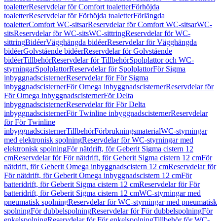
toaletter
Reservdelar för Comfort toaletter
Förhöjda
toaletter
Reservdelar för Förhöjda toaletter
Förlängda
toaletter
Comfort WC-sitsar
Reservdelar för Comfort WC-sitsar
WC-
sits
Reservdelar för WC-sits
WC-sittring
Reservdelar för WC-
sittring
Bidéer
Vägghängda bidéer
Reservdelar för Vägghängda
bidéer
Golvstående bidéer
Reservdelar för Golvstående
bidéer
Tillbehör
Reservdelar för Tillbehör
Spolplattor och WC-
styrningar
Spolplattor
Reservdelar för Spolplattor
För Sigma
inbyggnadscisterner
Reservdelar för För Sigma
inbyggnadscisterner
För Omega inbyggnadscisterner
Reservdelar för
För Omega inbyggnadscisterner
För Delta
inbyggnadscisterner
Reservdelar för För Delta
inbyggnadscisterner
För Twinline inbyggnadscisterner
Reservdelar
för För Twinline
inbyggnadscisterner
Tillbehör
Förbrukningsmaterial
WC-styrningar
med elektronisk spolning
Reservdelar för WC-styrningar med
elektronisk spolning
För nätdrift, för Geberit Sigma cistern 12
cm
Reservdelar för För nätdrift, för Geberit Sigma cistern 12 cm
För
nätdrift, för Geberit Omega inbyggnadscistern 12 cm
Reservdelar för
För nätdrift, för Geberit Omega inbyggnadscistern 12 cm
För
batteridrift, för Geberit Sigma cistern 12 cm
Reservdelar för För
batteridrift, för Geberit Sigma cistern 12 cm
WC-styrningar med
pneumatisk spolning
Reservdelar för WC-styrningar med pneumatisk
spolning
För dubbelspolning
Reservdelar för För dubbelspolning
För
enkelspolning
Reservdelar för För enkelspolning
Tillbehör för WC-