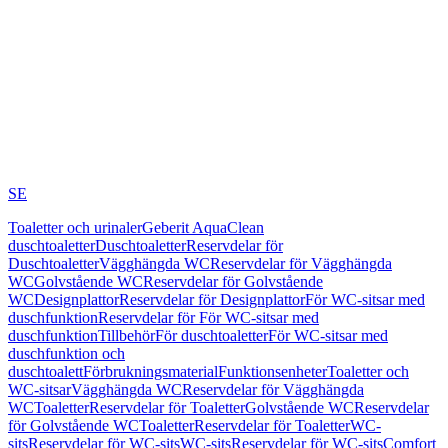
SE
Toaletter och urinaler
Geberit AquaClean
duschtoaletter
Duschtoaletter
Reservdelar för
Duschtoaletter
Vägghängda WC
Reservdelar för Vägghängda
WC
Golvstående WC
Reservdelar för Golvstående
WC
Designplattor
Reservdelar för Designplattor
För WC-sitsar med
duschfunktion
Reservdelar för För WC-sitsar med
duschfunktion
Tillbehör
För duschtoaletter
För WC-sitsar med
duschfunktion och
duschtoalett
Förbrukningsmaterial
Funktionsenheter
Toaletter och
WC-sitsar
Vägghängda WC
Reservdelar för Vägghängda
WC
Toaletter
Reservdelar för Toaletter
Golvstående WC
Reservdelar
för Golvstående WC
Toaletter
Reservdelar för Toaletter
WC-
sits
Reservdelar för WC-sits
WC-sits
Reservdelar för WC-sits
Comfort