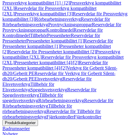
Pressverktyg kompatibilitet [1] / [2]
Pressverktyg kompatibilitet
[2XL]
Reservdelar för Pressverktyg kompatibilitet
[2XL]
Pressverktyg kompatibilitet [3]
Reservdelar för Pressverktyg
kompatibilitet [3]
Rörbearbetningsverktyg
Reservdelar för
Rörbearbetningsverktyg
Provtryckningsproppar
Reservdelar för
Provtryckningsproppar
Kontrollmedel
Reservdelar för
Kontrollmedel
Tillbehör
Pressenheter
Reservdelar för
Pressenheter
Pressenheter kompatibilitet [1]
Reservdelar för
Pressenheter kompatibilitet [1]
Pressenheter kompatibilitet
[2]
Reservdelar för Pressenheter kompatibilitet [2]
Pressverktyg
kompatibilitet [2XL]
Reservdelar för Pressverktyg kompatibilitet
[2XL]
Pressenheter kompatibilitet [4]/[2]
Reservdelar för
Pressenheter kompatibilitet [4]/[2]
Verktyg för Geberit Silent-
db20/Geberit PE
Reservdelar för Verktyg för Geberit Silent-
db20/Geberit PE
Elsvetsverktyg
Reservdelar för
Elsvetsverktyg
Tillbehör för
Elsvetsverktyg
Spegelsvetsverktyg
Reservdelar för
Spegelsvetsverktyg
Tillbehör för
spegelsvetsverktyg
Rörbearbetningsverktyg
Reservdelar för
Rörbearbetningsverktyg
Tillbehör för
rörbearbetningsverktyg
Reservdelar för Tillbehör för
rörbearbetningsverktyg
Fjärrkontroller
Fjärrkontroller
Produktkategorier
Badrumsserier
Nyheter