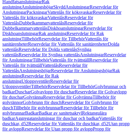
Handfatsanslutningar
Rak
anslutning
Anslutningsböjar
Skydd
Anslutningar
Reservdelar för
Anslutningar
Packningar
Vattenlås för köksvaskar
Reservdelar för
Vattenlås för köksvaskar
Vattenlås
Reservdelar för
Vattenlås
Dubbelkammarvattenlås
Reservdelar för
Dubbelkammarvattenlås
Diskhoanslutningar
Reservdelar för
Diskhoanslutningar
Rak anslutning
Reservdelar för Rak
anslutning
Tillbehör
Reservdelar för Tillbehör
Vattenlås för
sanitärenheter
Reservdelar för Vattenlås för sanitärenheter
Dolda
vattenlås
Reservdelar för Dolda vattenlås
Synliga
vattenlås
Reservdelar för Synliga vattenlås
Anslutningar
Reservdelar
för Anslutningar
Tillbehör
Vattenlås för tvättställ
Reservdelar för
Vattenlås för tvättställ
Vattenlås
Reservdelar för
Vattenlås
Anslutningsböjar
Reservdelar för Anslutningsböjar
Rak
anslutning
Reservdelar för Rak
anslutning
Utloppsventiler
Reservdelar för
Utloppsventiler
Tillbehör
Reservdelar för Tillbehör
Golvbrunnar och
badkar
Duschar
Golvavlopp för duschar
Reservdelar för Golvavlopp
för duschar
Golvränna
Reservdelar för Golvränna
Tillbehör för
golvrännor
Golvbrunn för dusch
Reservdelar för Golvbrunn för
dusch
Tillbehör för golvbrunnar
Reservdelar för Tillbehör för
golvbrunnar
Badkar
Badkar av sanitetsakryl
Rektangulära
badkar
Aggregatanslutningar för duschar och badkar
Vattenlås för
duschkar, d52
Reservdelar för Vattenlås för duschkar, d52
Utan propp
för avlopp
Reservdelar för Utan propp för avlopp
Propp för