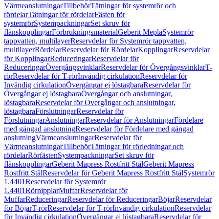
Värmeanslutningar
Tillbehör
Tätningar för systemrör och
rördelar
Tätningar för rördelar
Fästen för
systemrör
Systempackningar
Set skruv för
flänskopplingar
Förbrukningsmaterial
Geberit Mepla
Systemrör
tappvatten, multilayer
Reservdelar för Systemrör tappvatten,
multilayer
Rördelar
Reservdelar för Rördelar
Kopplingar
Reservdelar
för Kopplingar
Reduceringar
Reservdelar för
Reduceringar
Övergångsvinklar
Reservdelar för Övergångsvinklar
T-
rör
Reservdelar för T-rör
Invändig cirkulation
Reservdelar för
Invändig cirkulation
Övergångar ej löstagbara
Reservdelar för
Övergångar ej löstagbara
Övergångar och anslutningar,
löstagbara
Reservdelar för Övergångar och anslutningar,
löstagbara
Förslutningar
Reservdelar för
Förslutningar
Anslutningar
Reservdelar för Anslutningar
Fördelare
med gängad anslutning
Reservdelar för Fördelare med gängad
anslutning
Värmeanslutningar
Reservdelar för
Värmeanslutningar
Tillbehör
Tätningar för rörledningar och
rördelar
Rörfästen
Systempackningar
Set skruv för
flänskopplingar
Geberit Mapress Rostfritt Stål
Geberit Mapress
Rostfritt Stål
Reservdelar för Geberit Mapress Rostfritt Stål
Systemrör
1.4401
Reservdelar för Systemrör
1.4401
Rörnipplar
Muffar
Reservdelar för
Muffar
Reduceringar
Reservdelar för Reduceringar
Böjar
Reservdelar
för Böjar
T-rör
Reservdelar för T-rör
Invändig cirkulation
Reservdelar
för Invändig cirkulation
Övergångar ej löstagbara
Reservdelar för