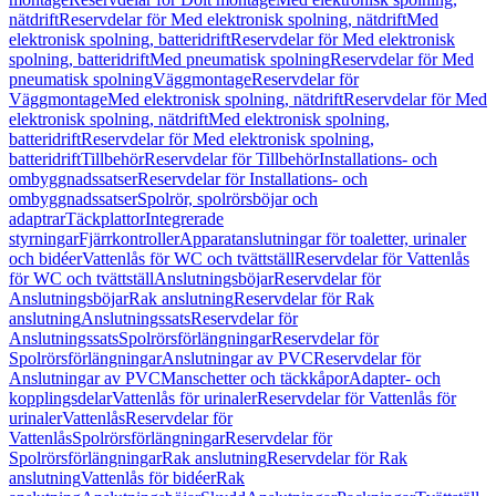
nätdrift
Reservdelar för Med elektronisk spolning, nätdrift
Med
elektronisk spolning, batteridrift
Reservdelar för Med elektronisk
spolning, batteridrift
Med pneumatisk spolning
Reservdelar för Med
pneumatisk spolning
Väggmontage
Reservdelar för
Väggmontage
Med elektronisk spolning, nätdrift
Reservdelar för Med
elektronisk spolning, nätdrift
Med elektronisk spolning,
batteridrift
Reservdelar för Med elektronisk spolning,
batteridrift
Tillbehör
Reservdelar för Tillbehör
Installations- och
ombyggnadssatser
Reservdelar för Installations- och
ombyggnadssatser
Spolrör, spolrörsböjar och
adaptrar
Täckplattor
Integrerade
styrningar
Fjärrkontroller
Apparatanslutningar för toaletter, urinaler
och bidéer
Vattenlås för WC och tvättställ
Reservdelar för Vattenlås
för WC och tvättställ
Anslutningsböjar
Reservdelar för
Anslutningsböjar
Rak anslutning
Reservdelar för Rak
anslutning
Anslutningssats
Reservdelar för
Anslutningssats
Spolrörsförlängningar
Reservdelar för
Spolrörsförlängningar
Anslutningar av PVC
Reservdelar för
Anslutningar av PVC
Manschetter och täckkåpor
Adapter- och
kopplingsdelar
Vattenlås för urinaler
Reservdelar för Vattenlås för
urinaler
Vattenlås
Reservdelar för
Vattenlås
Spolrörsförlängningar
Reservdelar för
Spolrörsförlängningar
Rak anslutning
Reservdelar för Rak
anslutning
Vattenlås för bidéer
Rak