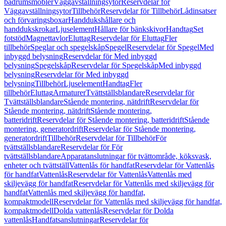
badrumsmöbler
Väggavställningsytor
Reservdelar för
Väggavställningsytor
Tillbehör
Reservdelar för Tillbehör
Lådinsatser
och förvaringsboxar
Handdukshållare och
handdukskrokar
Ljuselement
Hållare för bänkskivor
Handtag
Set
fotstöd
Magnettavlor
Eluttag
Reservdelar för Eluttag
Fler
tillbehör
Speglar och spegelskåp
Spegel
Reservdelar för Spegel
Med
inbyggd belysning
Reservdelar för Med inbyggd
belysning
Spegelskåp
Reservdelar för Spegelskåp
Med inbyggd
belysning
Reservdelar för Med inbyggd
belysning
Tillbehör
Ljuselement
Handtag
Fler
tillbehör
Eluttag
Armaturer
Tvättställsblandare
Reservdelar för
Tvättställsblandare
Stående montering, nätdrift
Reservdelar för
Stående montering, nätdrift
Stående montering,
batteridrift
Reservdelar för Stående montering, batteridrift
Stående
montering, generatordrift
Reservdelar för Stående montering,
generatordrift
Tillbehör
Reservdelar för Tillbehör
För
tvättställsblandare
Reservdelar för För
tvättställsblandare
Apparatanslutningar för tvättområde, köksvask,
enheter och tvättställ
Vattenlås för handfat
Reservdelar för Vattenlås
för handfat
Vattenlås
Reservdelar för Vattenlås
Vattenlås med
skiljevägg för handfat
Reservdelar för Vattenlås med skiljevägg för
handfat
Vattenlås med skiljevägg för handfat,
kompaktmodell
Reservdelar för Vattenlås med skiljevägg för handfat,
kompaktmodell
Dolda vattenlås
Reservdelar för Dolda
vattenlås
Handfatsanslutningar
Reservdelar för