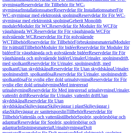
styrningar
Reservdelar för Tillbehör för WC-
styrningar
Installationssatser
Reservdelar för Installationssatser
För
WC-styrningar med elektronisk spolning
Reservdelar för För WC-
styrningar med elektronisk spolning
Geberit Monolith
moduler
Moduler för WC
Reservdelar för Moduler för WC
För
vägghängda WC
Reservdelar för För vägghängda WC
För
golvstående WC
Reservdelar för För golvstående
WC
Tillbehör
Reservdelar för Tillbehör
Förbrukningsmaterial
Moduler
för tvättställ
Tillbehör
Moduler för bidéer
Reservdelar för Moduler för
bidéer
För vägghängda och golvstående bidéer
Reservdelar för För
vägghängda och golvstående bidéer
Urinaler
Urinaler, spolningsdrift,
med spolkant
Reservdelar för Urinaler, spolningsdrift, med
spolkant
Utan skyddskåpa
Reservdelar för Utan skyddskåpa
Urinaler,
spolningsdrift, spolkantlösa
Reservdelar för Urinaler, spolningsdrift,
spolkantlösa
För synlig eller dold urinalstyrning
Reservdelar för För
synlig eller dold urinalstyrning
Med integrerad
urinalstyrning
Reservdelar för Med integrerad urinalstyrning
Urinaler,
vattenfri drift
Reservdelar för Urinaler, vattenfri drift
Utan
skyddskåpa
Reservdelar för Utan
skyddskåpa
Skiljeväggar
Skiljeväggar i plast
Skiljeväggar i
glas
Skiljeväggar av sanitetsporslin
Tillbehör
Reservdelar för
Tillbehör
Vattenlås och vattenlåstillbehör
Spolrör, spolrörsböjar och
adaptrar
Reservdelar för Spolrör, spolrörsböjar och
adaptrar
Infästningsmaterial
Urinalstyrningar
Dolt
montage
Reservdelar för Dolt montage
Med elektronisk spolning,