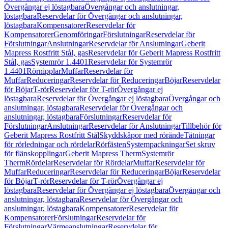
Övergångar ej löstagbara
Övergångar och anslutningar,
löstagbara
Reservdelar för Övergångar och anslutningar,
löstagbara
Kompensatorer
Reservdelar för
Kompensatorer
Genomföringar
Förslutningar
Reservdelar för
Förslutningar
Anslutningar
Reservdelar för Anslutningar
Geberit
Mapress Rostfritt Stål, gas
Reservdelar för Geberit Mapress Rostfritt
Stål, gas
Systemrör 1.4401
Reservdelar för Systemrör
1.4401
Rörnipplar
Muffar
Reservdelar för
Muffar
Reduceringar
Reservdelar för Reduceringar
Böjar
Reservdelar
för Böjar
T-rör
Reservdelar för T-rör
Övergångar ej
löstagbara
Reservdelar för Övergångar ej löstagbara
Övergångar och
anslutningar, löstagbara
Reservdelar för Övergångar och
anslutningar, löstagbara
Förslutningar
Reservdelar för
Förslutningar
Anslutningar
Reservdelar för Anslutningar
Tillbehör för
Geberit Mapress Rostfritt Stål
Skyddskåpor med rörände
Tätningar
för rörledningar och rördelar
Rörfästen
Systempackningar
Set skruv
för flänskopplingar
Geberit Mapress Therm
Systemrör
Therm
Rördelar
Reservdelar för Rördelar
Muffar
Reservdelar för
Muffar
Reduceringar
Reservdelar för Reduceringar
Böjar
Reservdelar
för Böjar
T-rör
Reservdelar för T-rör
Övergångar ej
löstagbara
Reservdelar för Övergångar ej löstagbara
Övergångar och
anslutningar, löstagbara
Reservdelar för Övergångar och
anslutningar, löstagbara
Kompensatorer
Reservdelar för
Kompensatorer
Förslutningar
Reservdelar för
Förslutningar
Värmeanslutningar
Reservdelar för