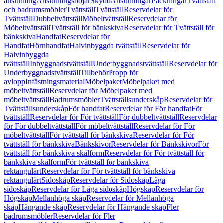
anslutning
Anslutningsböjar
Skydd
Anslutningar
Packningar
Tvättställ
och badrumsmöbler
Tvättställ
Tvättställ
Reservdelar för
Tvättställ
Dubbeltvättställ
Möbeltvättställ
Reservdelar för
Möbeltvättställ
Tvättställ för bänkskiva
Reservdelar för Tvättställ för
bänkskiva
Handfat
Reservdelar för
Handfat
Hörnhandfat
Halvinbyggda tvättställ
Reservdelar för
Halvinbyggda
tvättställ
Inbyggnadstvättställ
Underbyggnadstvättställ
Reservdelar för
Underbyggnadstvättställ
Tillbehör
Propp för
avlopp
Infästningsmaterial
Möbelpaket
Möbelpaket med
möbeltvättställ
Reservdelar för Möbelpaket med
möbeltvättställ
Badrumsmöbler
Tvättställsunderskåp
Reservdelar för
Tvättställsunderskåp
För handfat
Reservdelar för För handfat
För
tvättställ
Reservdelar för För tvättställ
För dubbeltvättställ
Reservdelar
för För dubbeltvättställ
För möbeltvättställ
Reservdelar för För
möbeltvättställ
För tvättställ för bänkskiva
Reservdelar för För
tvättställ för bänkskiva
Bänkskivor
Reservdelar för Bänkskivor
För
tvättställ för bänkskiva skålform
Reservdelar för För tvättställ för
bänkskiva skålform
För tvättställ för bänkskiva
rektangulärt
Reservdelar för För tvättställ för bänkskiva
rektangulärt
Sidoskåp
Reservdelar för Sidoskåp
Låga
sidoskåp
Reservdelar för Låga sidoskåp
Högskåp
Reservdelar för
Högskåp
Mellanhöga skåp
Reservdelar för Mellanhöga
skåp
Hängande skåp
Reservdelar för Hängande skåp
Fler
badrumsmöbler
Reservdelar för Fler