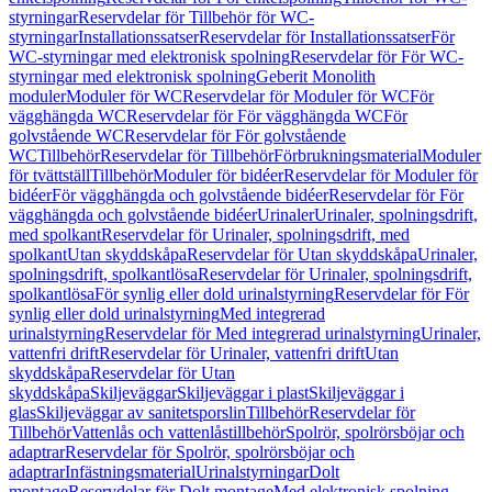
styrningar
Reservdelar för Tillbehör för WC-
styrningar
Installationssatser
Reservdelar för Installationssatser
För
WC-styrningar med elektronisk spolning
Reservdelar för För WC-
styrningar med elektronisk spolning
Geberit Monolith
moduler
Moduler för WC
Reservdelar för Moduler för WC
För
vägghängda WC
Reservdelar för För vägghängda WC
För
golvstående WC
Reservdelar för För golvstående
WC
Tillbehör
Reservdelar för Tillbehör
Förbrukningsmaterial
Moduler
för tvättställ
Tillbehör
Moduler för bidéer
Reservdelar för Moduler för
bidéer
För vägghängda och golvstående bidéer
Reservdelar för För
vägghängda och golvstående bidéer
Urinaler
Urinaler, spolningsdrift,
med spolkant
Reservdelar för Urinaler, spolningsdrift, med
spolkant
Utan skyddskåpa
Reservdelar för Utan skyddskåpa
Urinaler,
spolningsdrift, spolkantlösa
Reservdelar för Urinaler, spolningsdrift,
spolkantlösa
För synlig eller dold urinalstyrning
Reservdelar för För
synlig eller dold urinalstyrning
Med integrerad
urinalstyrning
Reservdelar för Med integrerad urinalstyrning
Urinaler,
vattenfri drift
Reservdelar för Urinaler, vattenfri drift
Utan
skyddskåpa
Reservdelar för Utan
skyddskåpa
Skiljeväggar
Skiljeväggar i plast
Skiljeväggar i
glas
Skiljeväggar av sanitetsporslin
Tillbehör
Reservdelar för
Tillbehör
Vattenlås och vattenlåstillbehör
Spolrör, spolrörsböjar och
adaptrar
Reservdelar för Spolrör, spolrörsböjar och
adaptrar
Infästningsmaterial
Urinalstyrningar
Dolt
montage
Reservdelar för Dolt montage
Med elektronisk spolning,