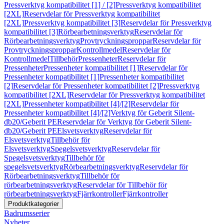
Pressverktyg kompatibilitet [1] / [2]
Pressverktyg kompatibilitet
[2XL]
Reservdelar för Pressverktyg kompatibilitet
[2XL]
Pressverktyg kompatibilitet [3]
Reservdelar för Pressverktyg
kompatibilitet [3]
Rörbearbetningsverktyg
Reservdelar för
Rörbearbetningsverktyg
Provtryckningsproppar
Reservdelar för
Provtryckningsproppar
Kontrollmedel
Reservdelar för
Kontrollmedel
Tillbehör
Pressenheter
Reservdelar för
Pressenheter
Pressenheter kompatibilitet [1]
Reservdelar för
Pressenheter kompatibilitet [1]
Pressenheter kompatibilitet
[2]
Reservdelar för Pressenheter kompatibilitet [2]
Pressverktyg
kompatibilitet [2XL]
Reservdelar för Pressverktyg kompatibilitet
[2XL]
Pressenheter kompatibilitet [4]/[2]
Reservdelar för
Pressenheter kompatibilitet [4]/[2]
Verktyg för Geberit Silent-
db20/Geberit PE
Reservdelar för Verktyg för Geberit Silent-
db20/Geberit PE
Elsvetsverktyg
Reservdelar för
Elsvetsverktyg
Tillbehör för
Elsvetsverktyg
Spegelsvetsverktyg
Reservdelar för
Spegelsvetsverktyg
Tillbehör för
spegelsvetsverktyg
Rörbearbetningsverktyg
Reservdelar för
Rörbearbetningsverktyg
Tillbehör för
rörbearbetningsverktyg
Reservdelar för Tillbehör för
rörbearbetningsverktyg
Fjärrkontroller
Fjärrkontroller
Produktkategorier
Badrumsserier
Nyheter