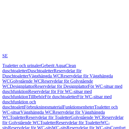
SE
Toaletter och urinaler
Geberit AquaClean
duschtoaletter
Duschtoaletter
Reservdelar för
Duschtoaletter
Vägghängda WC
Reservdelar för Vägghängda
WC
Golvstående WC
Reservdelar för Golvstående
WC
Designplattor
Reservdelar för Designplattor
För WC-sitsar med
duschfunktion
Reservdelar för För WC-sitsar med
duschfunktion
Tillbehör
För duschtoaletter
För WC-sitsar med
duschfunktion och
duschtoalett
Förbrukningsmaterial
Funktionsenheter
Toaletter och
WC-sitsar
Vägghängda WC
Reservdelar för Vägghängda
WC
Toaletter
Reservdelar för Toaletter
Golvstående WC
Reservdelar
för Golvstående WC
Toaletter
Reservdelar för Toaletter
WC-
sits
Reservdelar för WC-sits
WC-sits
Reservdelar för WC-sits
Comfort