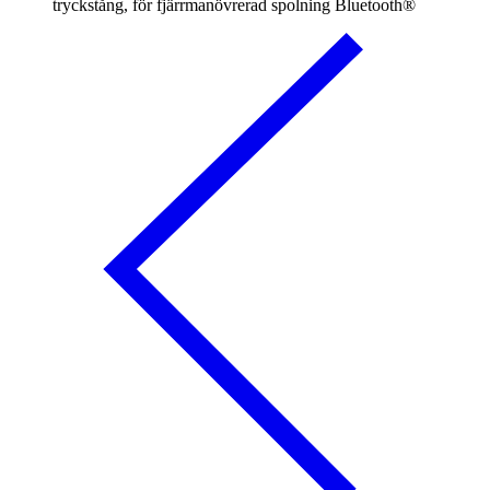
tryckstång, för fjärrmanövrerad spolning Bluetooth®