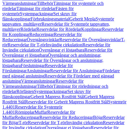
Värmeanslutningar
Tillbehör
Tätningar för systemrör och
rördelar
Tätningar för rördelar
Fästen för
systemrör
Systempackningar
Set skruv för
flänskopplingar
Förbrukningsmaterial
Geberit Mepla
Systemrör
tappvatten, multilayer
Reservdelar för Systemrör tappvatten,
multilayer
Rördelar
Reservdelar för Rördelar
Kopplingar
Reservdelar
för Kopplingar
Reduceringar
Reservdelar för
Reduceringar
Övergångsvinklar
Reservdelar för Övergångsvinklar
T-
rör
Reservdelar för T-rör
Invändig cirkulation
Reservdelar för
Invändig cirkulation
Övergångar ej löstagbara
Reservdelar för
Övergångar ej löstagbara
Övergångar och anslutningar,
löstagbara
Reservdelar för Övergångar och anslutningar,
löstagbara
Förslutningar
Reservdelar för
Förslutningar
Anslutningar
Reservdelar för Anslutningar
Fördelare
med gängad anslutning
Reservdelar för Fördelare med gängad
anslutning
Värmeanslutningar
Reservdelar för
Värmeanslutningar
Tillbehör
Tätningar för rörledningar och
rördelar
Rörfästen
Systempackningar
Set skruv för
flänskopplingar
Geberit Mapress Rostfritt Stål
Geberit Mapress
Rostfritt Stål
Reservdelar för Geberit Mapress Rostfritt Stål
Systemrör
1.4401
Reservdelar för Systemrör
1.4401
Rörnipplar
Muffar
Reservdelar för
Muffar
Reduceringar
Reservdelar för Reduceringar
Böjar
Reservdelar
för Böjar
T-rör
Reservdelar för T-rör
Invändig cirkulation
Reservdelar
för Invändig cirkulation
Övergångar ej löstagbara
Reservdelar för