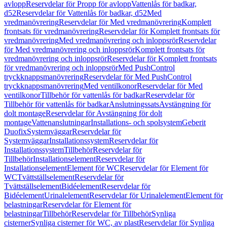
avlopp
Reservdelar för Propp för avlopp
Vattenlås för badkar,
d52
Reservdelar för Vattenlås för badkar, d52
Med
vredmanövrering
Reservdelar för Med vredmanövrering
Komplett
frontsats för vredmanövrering
Reservdelar för Komplett frontsats för
vredmanövrering
Med vredmanövrering och inloppsrör
Reservdelar
för Med vredmanövrering och inloppsrör
Komplett frontsats för
vredmanövrering och inloppsrör
Reservdelar för Komplett frontsats
för vredmanövrering och inloppsrör
Med PushControl
tryckknappsmanövrering
Reservdelar för Med PushControl
tryckknappsmanövrering
Med ventilkonor
Reservdelar för Med
ventilkonor
Tillbehör för vattenlås för badkar
Reservdelar för
Tillbehör för vattenlås för badkar
Anslutningssats
Avstängning för
dolt montage
Reservdelar för Avstängning för dolt
montage
Vattenanslutningar
Installations- och spolsystem
Geberit
Duofix
Systemväggar
Reservdelar för
Systemväggar
Installationssystem
Reservdelar för
Installationssystem
Tillbehör
Reservdelar för
Tillbehör
Installationselement
Reservdelar för
Installationselement
Element för WC
Reservdelar för Element för
WC
Tvättställselement
Reservdelar för
Tvättställselement
Bidéelement
Reservdelar för
Bidéelement
Urinalelement
Reservdelar för Urinalelement
Element för
belastningar
Reservdelar för Element för
belastningar
Tillbehör
Reservdelar för Tillbehör
Synliga
cisterner
Synliga cisterner för WC, av plast
Reservdelar för Synliga