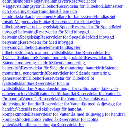
badrumsmöbler
Väggavställningsytor
Reservdelar för
Väggavställningsytor
Tillbehör
Reservdelar för Tillbehör
Lådinsatser
och förvaringsboxar
Handdukshållare och
handdukskrokar
Ljuselement
Hållare för bänkskivor
Handtag
Set
fotstöd
Magnettavlor
Eluttag
Reservdelar för Eluttag
Fler
tillbehör
Speglar och spegelskåp
Spegel
Reservdelar för Spegel
Med
inbyggd belysning
Reservdelar för Med inbyggd
belysning
Spegelskåp
Reservdelar för Spegelskåp
Med inbyggd
belysning
Reservdelar för Med inbyggd
belysning
Tillbehör
Ljuselement
Handtag
Fler
tillbehör
Eluttag
Armaturer
Tvättställsblandare
Reservdelar för
Tvättställsblandare
Stående montering, nätdrift
Reservdelar för
Stående montering, nätdrift
Stående montering,
batteridrift
Reservdelar för Stående montering, batteridrift
Stående
montering, generatordrift
Reservdelar för Stående montering,
generatordrift
Tillbehör
Reservdelar för Tillbehör
För
tvättställsblandare
Reservdelar för För
tvättställsblandare
Apparatanslutningar för tvättområde, köksvask,
enheter och tvättställ
Vattenlås för handfat
Reservdelar för Vattenlås
för handfat
Vattenlås
Reservdelar för Vattenlås
Vattenlås med
skiljevägg för handfat
Reservdelar för Vattenlås med skiljevägg för
handfat
Vattenlås med skiljevägg för handfat,
kompaktmodell
Reservdelar för Vattenlås med skiljevägg för handfat,
kompaktmodell
Dolda vattenlås
Reservdelar för Dolda
vattenlås
Handfatsanslutningar
Reservdelar för