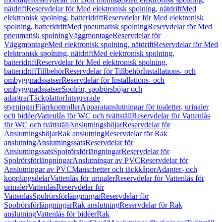
nätdrift
Reservdelar för Med elektronisk spolning, nätdrift
Med
elektronisk spolning, batteridrift
Reservdelar för Med elektronisk
spolning, batteridrift
Med pneumatisk spolning
Reservdelar för Med
pneumatisk spolning
Väggmontage
Reservdelar för
Väggmontage
Med elektronisk spolning, nätdrift
Reservdelar för Med
elektronisk spolning, nätdrift
Med elektronisk spolning,
batteridrift
Reservdelar för Med elektronisk spolning,
batteridrift
Tillbehör
Reservdelar för Tillbehör
Installations- och
ombyggnadssatser
Reservdelar för Installations- och
ombyggnadssatser
Spolrör, spolrörsböjar och
adaptrar
Täckplattor
Integrerade
styrningar
Fjärrkontroller
Apparatanslutningar för toaletter, urinaler
och bidéer
Vattenlås för WC och tvättställ
Reservdelar för Vattenlås
för WC och tvättställ
Anslutningsböjar
Reservdelar för
Anslutningsböjar
Rak anslutning
Reservdelar för Rak
anslutning
Anslutningssats
Reservdelar för
Anslutningssats
Spolrörsförlängningar
Reservdelar för
Spolrörsförlängningar
Anslutningar av PVC
Reservdelar för
Anslutningar av PVC
Manschetter och täckkåpor
Adapter- och
kopplingsdelar
Vattenlås för urinaler
Reservdelar för Vattenlås för
urinaler
Vattenlås
Reservdelar för
Vattenlås
Spolrörsförlängningar
Reservdelar för
Spolrörsförlängningar
Rak anslutning
Reservdelar för Rak
anslutning
Vattenlås för bidéer
Rak