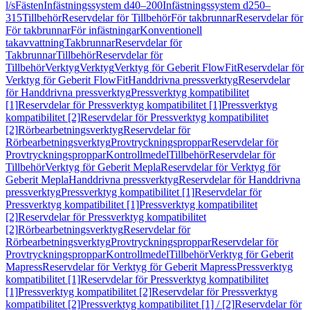
l/s
Fästen
Infästningssystem d40–200
Infästningssystem d250–
315
Tillbehör
Reservdelar för Tillbehör
För takbrunnar
Reservdelar för
För takbrunnar
För infästningar
Konventionell
takavvattning
Takbrunnar
Reservdelar för
Takbrunnar
Tillbehör
Reservdelar för
Tillbehör
Verktyg
Verktyg
Verktyg för Geberit FlowFit
Reservdelar för
Verktyg för Geberit FlowFit
Handdrivna pressverktyg
Reservdelar
för Handdrivna pressverktyg
Pressverktyg kompatibilitet
[1]
Reservdelar för Pressverktyg kompatibilitet [1]
Pressverktyg
kompatibilitet [2]
Reservdelar för Pressverktyg kompatibilitet
[2]
Rörbearbetningsverktyg
Reservdelar för
Rörbearbetningsverktyg
Provtryckningsproppar
Reservdelar för
Provtryckningsproppar
Kontrollmedel
Tillbehör
Reservdelar för
Tillbehör
Verktyg för Geberit Mepla
Reservdelar för Verktyg för
Geberit Mepla
Handdrivna pressverktyg
Reservdelar för Handdrivna
pressverktyg
Pressverktyg kompatibilitet [1]
Reservdelar för
Pressverktyg kompatibilitet [1]
Pressverktyg kompatibilitet
[2]
Reservdelar för Pressverktyg kompatibilitet
[2]
Rörbearbetningsverktyg
Reservdelar för
Rörbearbetningsverktyg
Provtryckningsproppar
Reservdelar för
Provtryckningsproppar
Kontrollmedel
Tillbehör
Verktyg för Geberit
Mapress
Reservdelar för Verktyg för Geberit Mapress
Pressverktyg
kompatibilitet [1]
Reservdelar för Pressverktyg kompatibilitet
[1]
Pressverktyg kompatibilitet [2]
Reservdelar för Pressverktyg
kompatibilitet [2]
Pressverktyg kompatibilitet [1] / [2]
Reservdelar för