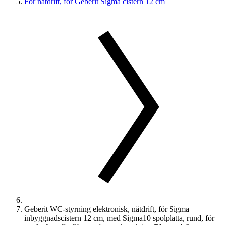
För nätdrift, för Geberit Sigma cistern 12 cm
Geberit WC-styrning elektronisk, nätdrift, för Sigma
inbyggnadscistern 12 cm, med Sigma10 spolplatta, rund, för