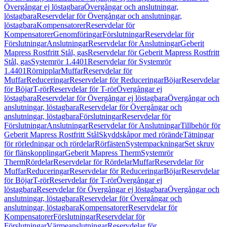
Övergångar ej löstagbara
Övergångar och anslutningar,
löstagbara
Reservdelar för Övergångar och anslutningar,
löstagbara
Kompensatorer
Reservdelar för
Kompensatorer
Genomföringar
Förslutningar
Reservdelar för
Förslutningar
Anslutningar
Reservdelar för Anslutningar
Geberit
Mapress Rostfritt Stål, gas
Reservdelar för Geberit Mapress Rostfritt
Stål, gas
Systemrör 1.4401
Reservdelar för Systemrör
1.4401
Rörnipplar
Muffar
Reservdelar för
Muffar
Reduceringar
Reservdelar för Reduceringar
Böjar
Reservdelar
för Böjar
T-rör
Reservdelar för T-rör
Övergångar ej
löstagbara
Reservdelar för Övergångar ej löstagbara
Övergångar och
anslutningar, löstagbara
Reservdelar för Övergångar och
anslutningar, löstagbara
Förslutningar
Reservdelar för
Förslutningar
Anslutningar
Reservdelar för Anslutningar
Tillbehör för
Geberit Mapress Rostfritt Stål
Skyddskåpor med rörände
Tätningar
för rörledningar och rördelar
Rörfästen
Systempackningar
Set skruv
för flänskopplingar
Geberit Mapress Therm
Systemrör
Therm
Rördelar
Reservdelar för Rördelar
Muffar
Reservdelar för
Muffar
Reduceringar
Reservdelar för Reduceringar
Böjar
Reservdelar
för Böjar
T-rör
Reservdelar för T-rör
Övergångar ej
löstagbara
Reservdelar för Övergångar ej löstagbara
Övergångar och
anslutningar, löstagbara
Reservdelar för Övergångar och
anslutningar, löstagbara
Kompensatorer
Reservdelar för
Kompensatorer
Förslutningar
Reservdelar för
Förslutningar
Värmeanslutningar
Reservdelar för