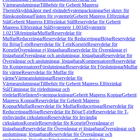
Värmeanslutningar
Tillbehör för Geberit Mapress
Therm
Skyddskåpor med rörände
Systempackningar
Set skruv för
flänskopplingar
Fästen för systemrör
Geberit Mapress Elförzinkat
Stål
Geberit Mapress Elförzinkat Stål
Reservdelar för Geberit
Mapress Elförzinkat Stål
Systemrör 1.0034
Systemrör
1.0215
Rörnipplar
Muffar
Reservdelar för
Muffar
Reduceringar
Reservdelar för Reduceringar
Böjar
Reservdelar
för Böjar
T-rör
Reservdelar för T-rör
Korsrör
Reservdelar för
Korsrör
Övergångar ej löstagbara
Reservdelar för Övergångar ej
löstagbara
Övergångar och anslutningar, löstagbara
Reservdelar för
Övergångar och anslutningar, löstagbara
Kompensatorer
Reservdelar
för Kompensatorer
Förslutningar
Reservdelar för Förslutningar
Muffar
för värme
Reservdelar för Muffar för
värme
Värmeanslutningar
Reservdelar för
Värmeanslutningar
Tillbehör för Geberit Mapress Elförzinkat
Stål
Tätningar för rörledningar och
rördelar
Rörfästen
Systempackningar
Geberit Mapress Koppar
Geberit
Mapress Koppar
Reservdelar för Geberit Mapress
Koppar
Muffar
Reservdelar för Muffar
Reduceringar
Reservdelar för
Reduceringar
Böjar
Reservdelar för Böjar
T-rör
Reservdelar för T-
rör
Invändig cirkulation
Reservdelar för Invändig
cirkulation
Korsrör
Reservdelar för Korsrör
Övergångar ej
löstagbara
Reservdelar för Övergångar ej löstagbara
Övergångar och
anslutningar, löstagbara
Reservdelar för Övergångar och
anslutningar, löstagbara
Förslutningar
Reservdelar för