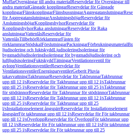
Muffar
Övergångar till andra material
Reservdelar för Övergångar till
andra material
Gängade kopplingar
Reservdelar för Gängade
kopplingar
Flänskopplingar
Flänsbussningar
Aggregatanslutningar
Rese
för Aggregatanslutningar
Anslutningsböjar
Reservdelar för
Anslutningsböjar
Kopplingshylsor
Reservdelar för
Kopplingshylsor
Raka anslutningar
Reservdelar för Raka
anslutningar
Vattenlås
Reservdelar för
Vattenlås
Tillbehör
Rörklammrar
Fästen för
rörklammrar
Stödskal
Förslutningar
Packningar
Förbrukningsmaterial
Br
ljudisolering och fuktskydd
Ljudisolering
Isoleringar för
byggnadsljudisolering
Isoleringar för byggnadsljudisolering och
luftljudsisolering
Fuktskydd
Tätningar
Ventilationsventil för
avlopp
Ventilationsventiler
Reservdelar för
Ventilationsventiler
Energisparventiler
Geberit Pluvia
takavvattning
Takbrunnar
Reservdelar för Takbrunnar
Takbrunnar
upp till 12 l/s
Reservdelar för Takbrunnar upp till 12 l/s
Takbrunnar
upp till 25 l/s
Reservdelar för Takbrunnar upp till 25 l/s
Takbrunnar
för stödrännor
Reservdelar för Takbrunnar för stödrännor
Takbrunnar
upp till 12 l/s
Reservdelar för Takbrunnar upp till 12 l/s
Takbrunnar
upp till 25 l/s
Reservdelar för Takbrunnar upp till 25
l/s
Installationselement ångspärr
Reservdelar för Installationselement
ångspärr
För takbrunnar upp till 12 l/s
Reservdelar för För takbrunnar
upp till 12 l/s
Överlopp
Reservdelar för Överlopp
För takbrunnar upp
till 12 l/s
Reservdelar för För takbrunnar upp till 12 l/s
För takbrunnar
upp till 25 l/s
Reservdelar för För takbrunnar upp till 25