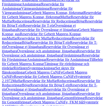
Förslutningar
Anslutningar
Reservdelar för
Anslutningar
Värmeanslutningar
Reservdelar för
Värmeanslutningar
Geberit Mapress Koppar, förkromat
Reservdelar
för Geberit Mapress Koppar, förkromat
Muffar
Reservdelar för
Muffar
Reduceringar
Reservdelar för Reduceringar
Böjar
Reservdelar
för Böjar
T-rör
Reservdelar för T-rör
Övergångar ej
löstagbara
Reservdelar för Övergångar ej löstagbara
Geberit Mapress
Koppar, gas
Reservdelar för Geberit Mapress Koppar,
gas
Muffar
Reservdelar för Muffar
Reduceringar
Reservdelar för
Reduceringar
Böjar
Reservdelar för Böjar
T-rör
Reservdelar för T-
rör
Övergångar ej löstagbara
Reservdelar för Övergångar ej
löstagbara
Övergångar och anslutningar, löstagbara
Reservdelar för
Övergångar och anslutningar, löstagbara
Förslutningar
Reservdelar
för Förslutningar
Anslutningar
Reservdelar för Anslutningar
Tillbehör
för Geberit Mapress Koppar
Tätningar för rörledningar och
rördelar
Rörfästen
Systempackningar
Set skruv för
flänskopplingar
Geberit Mapress CuNiFe
Geberit Mapress
CuNiFe
Reservdelar för Geberit Mapress CuNiFe
Systemrör
2.1972
Muffar
Reservdelar för Muffar
Reduceringar
Reservdelar för
Reduceringar
Böjar
Reservdelar för Böjar
T-rör
Reservdelar för T-
rör
Övergångar ej löstagbara
Reservdelar för Övergångar ej
löstagbara
Övergångar och anslutningar, löstagbara
Reservdelar för
Övergångar och anslutningar, löstagbara
Genomföringar
Reservdelar
för Genomföringar
Geberit Mapress CuNiFe, FKM blå
Systemrör