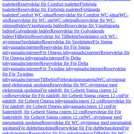
toaletter
Reservdelar för Comfort toaletter
Förhöjda
toaletter
Reservdelar för Förhöjda toaletter
Förlängda
toaletter
Comfort WC-sitsar
Reservdelar för Comfort WC-sitsar
WC-
sits
Reservdelar för WC-sits
WC-sittring
Reservdelar för WC-
sittring
Bidéer
Vägghängda bidéer
Reservdelar för Vägghängda
bidéer
Golvstående bidéer
Reservdelar för Golvstående
bidéer
Tillbehör
Reservdelar för Tillbehör
Spolplattor och WC-
styrningar
Spolplattor
Reservdelar för Spolplattor
För Sigma
inbyggnadscisterner
Reservdelar för För Sigma
inbyggnadscisterner
För Omega inbyggnadscisterner
Reservdelar för
För Omega inbyggnadscisterner
För Delta
inbyggnadscisterner
Reservdelar för För Delta
inbyggnadscisterner
För Twinline inbyggnadscisterner
Reservdelar
för För Twinline
inbyggnadscisterner
Tillbehör
Förbrukningsmaterial
WC-styrningar
med elektronisk spolning
Reservdelar för WC-styrningar med
elektronisk spolning
För nätdrift, för Geberit Sigma cistern 12
cm
Reservdelar för För nätdrift, för Geberit Sigma cistern 12 cm
För
nätdrift, för Geberit Omega inbyggnadscistern 12 cm
Reservdelar för
För nätdrift, för Geberit Omega inbyggnadscistern 12 cm
För
batteridrift, för Geberit Sigma cistern 12 cm
Reservdelar för För
batteridrift, för Geberit Sigma cistern 12 cm
WC-styrningar med
pneumatisk spolning
Reservdelar för WC-styrningar med pneumatisk
spolning
För dubbelspolning
Reservdelar för För dubbelspolning
För
enkelspolning
Reservdelar för För enkelspolning
Tillbehör för WC-