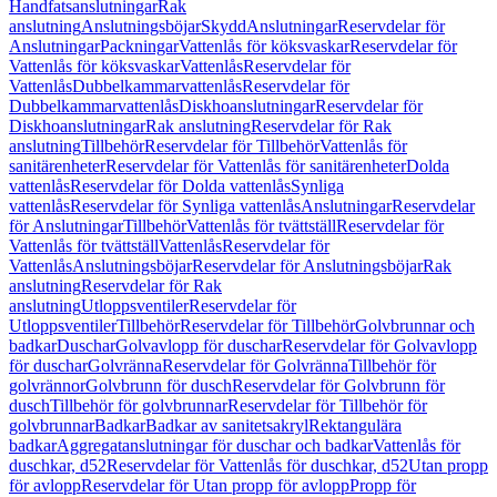
Handfatsanslutningar
Rak
anslutning
Anslutningsböjar
Skydd
Anslutningar
Reservdelar för
Anslutningar
Packningar
Vattenlås för köksvaskar
Reservdelar för
Vattenlås för köksvaskar
Vattenlås
Reservdelar för
Vattenlås
Dubbelkammarvattenlås
Reservdelar för
Dubbelkammarvattenlås
Diskhoanslutningar
Reservdelar för
Diskhoanslutningar
Rak anslutning
Reservdelar för Rak
anslutning
Tillbehör
Reservdelar för Tillbehör
Vattenlås för
sanitärenheter
Reservdelar för Vattenlås för sanitärenheter
Dolda
vattenlås
Reservdelar för Dolda vattenlås
Synliga
vattenlås
Reservdelar för Synliga vattenlås
Anslutningar
Reservdelar
för Anslutningar
Tillbehör
Vattenlås för tvättställ
Reservdelar för
Vattenlås för tvättställ
Vattenlås
Reservdelar för
Vattenlås
Anslutningsböjar
Reservdelar för Anslutningsböjar
Rak
anslutning
Reservdelar för Rak
anslutning
Utloppsventiler
Reservdelar för
Utloppsventiler
Tillbehör
Reservdelar för Tillbehör
Golvbrunnar och
badkar
Duschar
Golvavlopp för duschar
Reservdelar för Golvavlopp
för duschar
Golvränna
Reservdelar för Golvränna
Tillbehör för
golvrännor
Golvbrunn för dusch
Reservdelar för Golvbrunn för
dusch
Tillbehör för golvbrunnar
Reservdelar för Tillbehör för
golvbrunnar
Badkar
Badkar av sanitetsakryl
Rektangulära
badkar
Aggregatanslutningar för duschar och badkar
Vattenlås för
duschkar, d52
Reservdelar för Vattenlås för duschkar, d52
Utan propp
för avlopp
Reservdelar för Utan propp för avlopp
Propp för