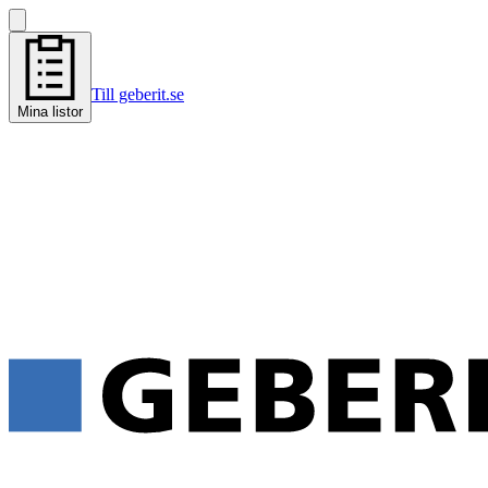
Till geberit.se
Mina listor