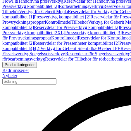
FlowFit
Handdrivna pressverktyg
Reservdelar för Handdrivna pressve
Pressverktyg kompatibilitet [2]
Rörbearbetningsverktyg
Reservdelar fö
Tillbehör
Verktyg för Geberit Mepla
Reservdelar för Verktyg för Geber
kompatibilitet [1]
Pressverktyg kompatibilitet [2]
Reservdelar för Pressv
Provtryckningsproppar
Kontrollmedel
Tillbehör
Verktyg för Geberit Ma
kompatibilitet [2]
Reservdelar för Pressverktyg kompatibilitet [2]
Pressv
Pressverktyg kompatibilitet [2XL]
Pressverktyg kompatibilitet [3]
Reser
för Provtryckningsproppar
Kontrollmedel
Reservdelar för Kontrollmed
kompatibilitet [2]
Reservdelar för Pressenheter kompatibilitet [2]
Pressv
kompatibilitet [4]/[2]
Verktyg för Geberit Silent-db20/Geberit PE
Reser
Elsvetsverktyg
Spegelsvetsverktyg
Reservdelar för Spegelsvetsverktyg
rörbearbetningsverktyg
Reservdelar för Tillbehör för rörbearbetningsv
Produktkategorier
Badrumsserier
Nyheter