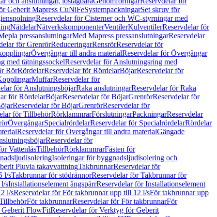
r och anslutningar, löstagbara
Genomföringar
Reservdelar för
för Geberit Mapress CuNiFe
Systempackningar
Set skruv för
ienspolning
Reservdelar för Cisterner och WC-styrningar med
ning
Nätdelar
Nätverkskomponenter
Ventiler
Kulventiler
Reservdelar för
Mepla pressanslutningar
Med Mapress pressanslutningar
Reservdelar
elar för Grenrör
Reduceringar
Rensrör
Reservdelar för
opplingar
Övergångar till andra material
Reservdelar för Övergångar
ng med tätningssockel
Reservdelar för Anslutningsring med
ör Rör
Rördelar
Reservdelar för Rördelar
Böjar
Reservdelar för
Kopplingar
Muffar
Reservdelar för
elar för Anslutningsböjar
Raka anslutningar
Reservdelar för Raka
ar för Rördelar
Böjar
Reservdelar för Böjar
Grenrör
Reservdelar för
öjar
Reservdelar för Böjar
Grenrör
Reservdelar för
lar för Tillbehör
Rörklammrar
Förslutningar
Packningar
Reservdelar
rör
Övergångar
Specialrördelar
Reservdelar för Specialrördelar
Rördelar
terial
Reservdelar för Övergångar till andra material
Gängade
slutningsböjar
Reservdelar för
ör Vattenlås
Tillbehör
Rörklammrar
Fästen för
gnadsljudisolering
Isoleringar för byggnadsljudisolering och
berit Pluvia takavvattning
Takbrunnar
Reservdelar för
 l/s
Takbrunnar för stödrännor
Reservdelar för Takbrunnar för
l/s
Installationselement ångspärr
Reservdelar för Installationselement
2 l/s
Reservdelar för För takbrunnar upp till 12 l/s
För takbrunnar upp
Tillbehör
För takbrunnar
Reservdelar för För takbrunnar
För
 Geberit FlowFit
Reservdelar för Verktyg för Geberit