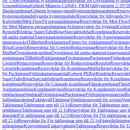
för T-rör
Övergångar ej löstagbara
Reservdelar för Övergångar ej lösta
Genomföringar
Geberit Mapress CuNiFe, FKM blå
Systemrör 2.1972
flänskopplingar
Geberits hygiensystem
Hygienspolningsenheter
Reserv
hygienspolning
Inbyggda hygienmoduler
Reservdelar för Inbyggda h
Kulventiler
Med FlowFit pressanslutningar
Reservdelar för Med FlowFi
för Med Mapress pressanslutningar
Avloppssystem för byggnad
Geberi
Rensrör
Rördelar SuperTube
Böjar
Specialrördelar
Kopplingar
Reservdel
till andra material
Aggregatanslutningar
Reservdelar för Aggregatanslu
tätningssockel
Tillbehör
Rörklammrar
Fästen för rörklammrar
Förslutnin
Böjar
Grenrör
Reservdelar för Grenrör
Reduceringar
Reservdelar för R
Muffar
Övergångskoppling
Övergångar till andra material
Aggregatansl
anslutningar
Tillbehör
Rörklammrar
Förslutningar
Packningar
Förbrukni
Grenrör
Reduceringar
Reservdelar för Reduceringar
Rensrör
Reservdela
Grenrör
Kopplingar
Reservdelar för Kopplingar
Muffar
Reservdelar för
för Packningar
Förbrukningsmaterial
Geberit PE
Rör
Rördelar
Reservdel
SuperTube
Böjar
Specialrördelar
Kopplingar
Reservdelar för Kopplinga
kopplingar
Reservdelar för Gängade kopplingar
Flänskopplingar
Fläns
Anslutningsböjar
Kopplingshylsor
Reservdelar för Kopplingshylsor
Rak
rörklammrar
Stödskal
Förslutningar
Packningar
Förbrukningsmaterial
Br
luftljudsisolering
Fuktskydd
Tätningar
Ventilationsventil för avlopp
Vent
Takbrunnar
Takbrunnar upp till 12 l/s
Reservdelar för Takbrunnar upp ti
stödrännor
Takbrunnar upp till 12 l/s
Reservdelar för Takbrunnar upp til
ångspärr
För takbrunnar upp till 12 l/s
Reservdelar för För takbrunnar up
till 25 l/s
Reservdelar för För takbrunnar upp till 25 l/s
Fästen
Infästnin
infästningar
Konventionell takavvattning
Takbrunnar
Reservdelar för T