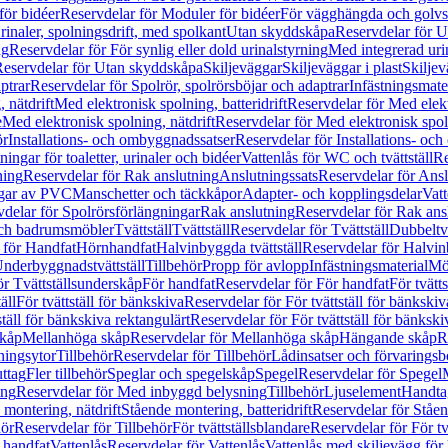
för bidéer
Reservdelar för Moduler för bidéer
För vägghängda och golvs
rinaler, spolningsdrift, med spolkant
Utan skyddskåpa
Reservdelar för 
ng
Reservdelar för För synlig eller dold urinalstyrning
Med integrerad uri
eservdelar för Utan skyddskåpa
Skiljeväggar
Skiljeväggar i plast
Skiljev
ptrar
Reservdelar för Spolrör, spolrörsböjar och adaptrar
Infästningsmate
 nätdrift
Med elektronisk spolning, batteridrift
Reservdelar för Med elektr
e
Med elektronisk spolning, nätdrift
Reservdelar för Med elektronisk spoln
ör
Installations- och ombyggnadssatser
Reservdelar för Installations- oc
ingar för toaletter, urinaler och bidéer
Vattenlås för WC och tvättställ
Re
ning
Reservdelar för Rak anslutning
Anslutningssats
Reservdelar för Ansl
ngar av PVC
Manschetter och täckkåpor
Adapter- och kopplingsdelar
Vatt
delar för Spolrörsförlängningar
Rak anslutning
Reservdelar för Rak ans
 och badrumsmöbler
Tvättställ
Tvättställ
Reservdelar för Tvättställ
Dubbeltvä
 för Handfat
Hörnhandfat
Halvinbyggda tvättställ
Reservdelar för Halvi
Underbyggnadstvättställ
Tillbehör
Propp för avlopp
Infästningsmaterial
Mö
ör Tvättställsunderskåp
För handfat
Reservdelar för För handfat
För tvätts
äll
För tvättställ för bänkskiva
Reservdelar för För tvättställ för bänkskiv
ställ för bänkskiva rektangulärt
Reservdelar för För tvättställ för bänkski
skåp
Mellanhöga skåp
Reservdelar för Mellanhöga skåp
Hängande skåp
R
ningsytor
Tillbehör
Reservdelar för Tillbehör
Lådinsatser och förvaringsb
uttag
Fler tillbehör
Speglar och spegelskåp
Spegel
Reservdelar för Spegel
ing
Reservdelar för Med inbyggd belysning
Tillbehör
Ljuselement
Handta
 montering, nätdrift
Stående montering, batteridrift
Reservdelar för Ståen
hör
Reservdelar för Tillbehör
För tvättställsblandare
Reservdelar för För tv
r handfat
Vattenlås
Reservdelar för Vattenlås
Vattenlås med skiljevägg för