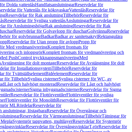
för Dolda vattenlås
Handfatsanslutningar
Reservdelar för
ervdelar för Vattenlås för köksvaskar
Vattenlås
Reservdelar för
ing
Reservdelar för Rak anslutning
Tillbehör
Reservdelar för
lås
Reservdelar för Synliga vattenlås
Anslutningar
Reservdelar för
lar för Anslutningsböjar
Rak anslutning
Reservdelar för Rak
duschar
Reservdelar för Golvavlopp för duschar
Golvränna
Reservdelar
lbehör för golvbrunnar
Badkar
Badkar av sanitetsakryl
Rektangulära
lopp
Reservdelar för Utan propp för avlopp
Propp för
 för Med vredmanövrering
Komplett frontsats för
vrering och inloppsrör
Komplett frontsats för vredmanövrering och
 Med PushControl tryckknappsmanövrering
Med
s
Avstängning för dolt montage
Reservdelar för Avstängning för dolt
elar för Installationssystem
Tillbehör
Reservdelar för
ar för Tvättställselement
Bidéelement
Reservdelar för
r för Tillbehör
Synliga cisterner
Synliga cisterner för WC, av
rad
Lågt och halvhögt monterad
Reservdelar för Lågt och halvhögt
yggnadscisterner
Sigma inbyggnadscisterner
Reservdelar för Sigma
ntiler
Reservdelar för Flottörventiler
Flottörventiler för synliga
ner
Flottörventiler för Monolith
Reservdelar för Flottörventiler för
emrör ML
Rördelar
Reservdelar för
 anslutningar, löstagbara
Reservdelar för Övergångar och
slutningar
Reservdelar för Värmeanslutningar
Tillbehör
Tätningar för
 Mepla
Systemrör tappvatten, multilayer
Reservdelar för Systemrör
rgångsvinklar
Reservdelar för Övergångsvinklar
T-rör
Reservdelar för
ch anslutningar, löstagbara
Reservdelar för Övergångar och