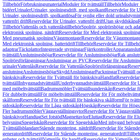
Tillbehör
Förbrukningsmaterial
Moduler för tvättställ
Tillbehör
Moduler 
bidéer
Urinaler
Urinaler, spolningsdrift, med spolkant
Reservdelar för U
Urinaler, spolningsdrift, spolkantlösa
För synlig eller dold urinalstyrni
vattenfri drift
Reservdelar för Urinaler, vattenfri drift
Utan skyddskåpa
R
Tillbehör
Vattenlås och vattenlåstillbehör
Spolrör, spolrörsböjar och ada
elektronisk spolning, nätdrift
Reservdelar för Med elektronisk spolning,
Med pneumatisk spolning
Väggmontage
Reservdelar för Väggmontag
Med elektronisk spolning, batteridrift
Tillbehör
Reservdelar för Tillbeh
adaptrar
Täckplattor
Integrerade styrningar
Fjärrkontroller
Apparatanslutn
tvättställ
Anslutningsböjar
Reservdelar för Anslutningsböjar
Rak anslut
Spolrörsförlängningar
Anslutningar av PVC
Reservdelar för Anslutni
urinaler
Vattenlås
Reservdelar för Vattenlås
Spolrörsförlängningar
Reserv
anslutning
Anslutningsböjar
Skydd
Anslutningar
Packningar
Tvättställ
bänkskiva
Reservdelar för Tvättställ för bänkskiva
Handfat
Reservdelar
tvättställ
Inbyggnadstvättställ
Underbyggnadstvättställ
Reservdelar för 
med möbeltvättställ
Badrumsmöbler
Tvättställsunderskåp
Reservdelar f
För dubbeltvättställ
För möbeltvättställ
Reservdelar för För möbeltvättst
skålform
Reservdelar för För tvättställ för bänkskiva skålform
För tvätt
sidoskåp
Reservdelar för Låga sidoskåp
Högskåp
Reservdelar för Hög
Fler badrumsmöbler
Väggavställningsytor
Reservdelar för Väggavställ
bänkskivor
Handtag
Set fotstöd
Magnettavlor
Eluttag
Reservdelar för El
belysning
Spegelskåp
Reservdelar för Spegelskåp
Med inbyggd belysn
Tvättställsblandare
Stående montering, nätdrift
Reservdelar för Stående
generatordrift
Reservdelar för Stående montering, generatordrift
Tillbe
enheter och tvättställ
Vattenlås för handfat
Reservdelar för Vattenlås fö