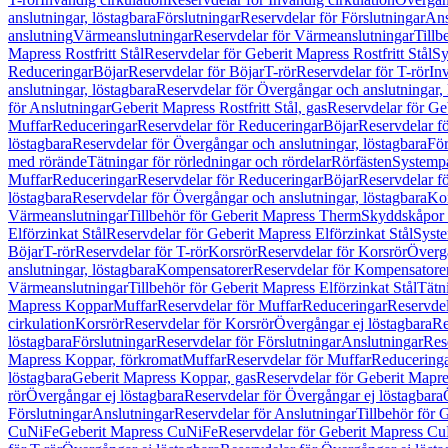
anslutningar, löstagbara
Förslutningar
Reservdelar för Förslutningar
Ans
anslutning
Värmeanslutningar
Reservdelar för Värmeanslutningar
Tillb
Mapress Rostfritt Stål
Reservdelar för Geberit Mapress Rostfritt Stål
Sy
Reduceringar
Böjar
Reservdelar för Böjar
T-rör
Reservdelar för T-rör
In
anslutningar, löstagbara
Reservdelar för Övergångar och anslutningar, 
för Anslutningar
Geberit Mapress Rostfritt Stål, gas
Reservdelar för Geb
Muffar
Reduceringar
Reservdelar för Reduceringar
Böjar
Reservdelar f
löstagbara
Reservdelar för Övergångar och anslutningar, löstagbara
För
med rörände
Tätningar för rörledningar och rördelar
Rörfästen
Systemp
Muffar
Reduceringar
Reservdelar för Reduceringar
Böjar
Reservdelar f
löstagbara
Reservdelar för Övergångar och anslutningar, löstagbara
Ko
Värmeanslutningar
Tillbehör för Geberit Mapress Therm
Skyddskåpor 
Elförzinkat Stål
Reservdelar för Geberit Mapress Elförzinkat Stål
Syste
Böjar
T-rör
Reservdelar för T-rör
Korsrör
Reservdelar för Korsrör
Övergå
anslutningar, löstagbara
Kompensatorer
Reservdelar för Kompensatore
Värmeanslutningar
Tillbehör för Geberit Mapress Elförzinkat Stål
Tätn
Mapress Koppar
Muffar
Reservdelar för Muffar
Reduceringar
Reservdel
cirkulation
Korsrör
Reservdelar för Korsrör
Övergångar ej löstagbara
Re
löstagbara
Förslutningar
Reservdelar för Förslutningar
Anslutningar
Res
Mapress Koppar, förkromat
Muffar
Reservdelar för Muffar
Reducering
löstagbara
Geberit Mapress Koppar, gas
Reservdelar för Geberit Mapr
rör
Övergångar ej löstagbara
Reservdelar för Övergångar ej löstagbara
Förslutningar
Anslutningar
Reservdelar för Anslutningar
Tillbehör för
CuNiFe
Geberit Mapress CuNiFe
Reservdelar för Geberit Mapress C