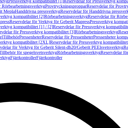
rktyg
Pressverktyg kompatibilitet [1]
Reservdelar för Pressverktyg kompati
r Rörbearbetningsverktyg
Provtryckningsproppar
Reservdelar för Provt
it Mepla
Handdrivna pressverktyg
Reservdelar för Handdrivna pressver
erktyg kompatibilitet [2]
Rörbearbetningsverktyg
Reservdelar för Rörbe
press
Reservdelar för Verktyg för Geberit Mapress
Pressverktyg kompatib
erktyg kompatibilitet [1] / [2]
Reservdelar för Pressverktyg kompatibilitet
vdelar för Pressverktyg kompatibilitet [3]
Rörbearbetningsverktyg
Reser
el
Tillbehör
Pressenheter
Reservdelar för Pressenheter
Pressenheter kompat
erktyg kompatibilitet [2XL]
Reservdelar för Pressverktyg kompatibilite
vdelar för Verktyg för Geberit Silent-db20/Geberit PE
Elsvetsverktyg
Re
Tillbehör för spegelsvetsverktyg
Rörbearbetningsverktyg
Reservdelar fö
erktyg
Fjärrkontroller
Fjärrkontroller