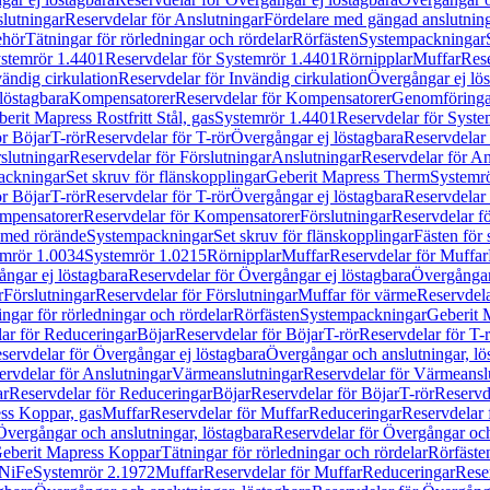
lutningar
Reservdelar för Anslutningar
Fördelare med gängad anslutnin
ehör
Tätningar för rörledningar och rördelar
Rörfästen
Systempackningar
stemrör 1.4401
Reservdelar för Systemrör 1.4401
Rörnipplar
Muffar
Rese
vändig cirkulation
Reservdelar för Invändig cirkulation
Övergångar ej lös
löstagbara
Kompensatorer
Reservdelar för Kompensatorer
Genomföringa
erit Mapress Rostfritt Stål, gas
Systemrör 1.4401
Reservdelar för Syste
ör Böjar
T-rör
Reservdelar för T-rör
Övergångar ej löstagbara
Reservdelar 
slutningar
Reservdelar för Förslutningar
Anslutningar
Reservdelar för An
ackningar
Set skruv för flänskopplingar
Geberit Mapress Therm
Systemr
ör Böjar
T-rör
Reservdelar för T-rör
Övergångar ej löstagbara
Reservdelar 
mpensatorer
Reservdelar för Kompensatorer
Förslutningar
Reservdelar fö
med rörände
Systempackningar
Set skruv för flänskopplingar
Fästen för
mrör 1.0034
Systemrör 1.0215
Rörnipplar
Muffar
Reservdelar för Muffar
ngar ej löstagbara
Reservdelar för Övergångar ej löstagbara
Övergångar 
r
Förslutningar
Reservdelar för Förslutningar
Muffar för värme
Reservdela
ingar för rörledningar och rördelar
Rörfästen
Systempackningar
Geberit 
ar för Reduceringar
Böjar
Reservdelar för Böjar
T-rör
Reservdelar för T-
servdelar för Övergångar ej löstagbara
Övergångar och anslutningar, lö
ervdelar för Anslutningar
Värmeanslutningar
Reservdelar för Värmeansl
ar
Reservdelar för Reduceringar
Böjar
Reservdelar för Böjar
T-rör
Reservde
ess Koppar, gas
Muffar
Reservdelar för Muffar
Reduceringar
Reservdelar 
Övergångar och anslutningar, löstagbara
Reservdelar för Övergångar och
 Geberit Mapress Koppar
Tätningar för rörledningar och rördelar
Rörfäste
uNiFe
Systemrör 2.1972
Muffar
Reservdelar för Muffar
Reduceringar
Rese