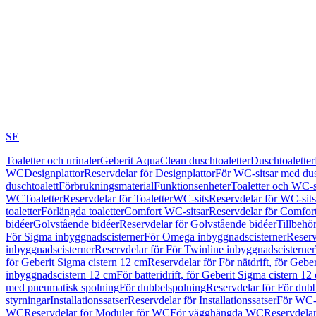
SE
Toaletter och urinaler
Geberit AquaClean duschtoaletter
Duschtoaletter
WC
Designplattor
Reservdelar för Designplattor
För WC-sitsar med du
duschtoalett
Förbrukningsmaterial
Funktionsenheter
Toaletter och WC-s
WC
Toaletter
Reservdelar för Toaletter
WC-sits
Reservdelar för WC-sits
toaletter
Förlängda toaletter
Comfort WC-sitsar
Reservdelar för Comfor
bidéer
Golvstående bidéer
Reservdelar för Golvstående bidéer
Tillbehö
För Sigma inbyggnadscisterner
För Omega inbyggnadscisterner
Reserv
inbyggnadscisterner
Reservdelar för För Twinline inbyggnadscisterner
för Geberit Sigma cistern 12 cm
Reservdelar för För nätdrift, för Gebe
inbyggnadscistern 12 cm
För batteridrift, för Geberit Sigma cistern 12
med pneumatisk spolning
För dubbelspolning
Reservdelar för För dub
styrningar
Installationssatser
Reservdelar för Installationssatser
För WC-s
WC
Reservdelar för Moduler för WC
För vägghängda WC
Reservdela