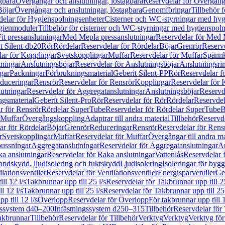
gbara
Övergångar och anslutningar, löstagbara
Reservdelar för Övergånga
Böjar
Övergångar och anslutningar, löstagbara
Genomföringar
Tillbehör 
delar för Hygienspolningsenheter
Cisterner och WC-styrningar med hyg
ygienmoduler
Tillbehör för cisterner och WC-styrningar med hygienspol
t pressanslutningar
Med Mepla pressanslutningar
Reservdelar för Med 
t Silent-db20
Rör
Rördelar
Reservdelar för Rördelar
Böjar
Grenrör
Reservd
ar för Kopplingar
Svetskopplingar
Muffar
Reservdelar för Muffar
Spännk
tningar
Anslutningsböjar
Reservdelar för Anslutningsböjar
Anslutningsri
gar
Packningar
Förbrukningsmaterial
Geberit Silent-PP
Rör
Reservdelar f
educeringar
Rensrör
Reservdelar för Rensrör
Kopplingar
Reservdelar för 
utningar
Reservdelar för Aggregatanslutningar
Anslutningsböjar
Reservd
ngsmaterial
Geberit Silent-Pro
Rör
Reservdelar för Rör
Rördelar
Reservdel
r för Rensrör
Rördelar SuperTube
Reservdelar för Rördelar SuperTube
B
 Muffar
Övergångskoppling
Adaptrar till andra material
Tillbehör
Reservde
ar för Rördelar
Böjar
Grenrör
Reduceringar
Rensrör
Reservdelar för Rens
r
Svetskopplingar
Muffar
Reservdelar för Muffar
Övergångar till andra ma
bussningar
Aggregatanslutningar
Reservdelar för Aggregatanslutningar
An
a anslutningar
Reservdelar för Raka anslutningar
Vattenlås
Reservdelar f
andskydd, ljudisolering och fuktskydd
Ljudisolering
Isoleringar för byg
ilationsventiler
Reservdelar för Ventilationsventiler
Energisparventiler
Ge
ll 12 l/s
Takbrunnar upp till 25 l/s
Reservdelar för Takbrunnar upp till 25
l 12 l/s
Takbrunnar upp till 25 l/s
Reservdelar för Takbrunnar upp till 25 
p till 12 l/s
Överlopp
Reservdelar för Överlopp
För takbrunnar upp till 1
gssystem d40–200
Infästningssystem d250–315
Tillbehör
Reservdelar för 
akbrunnar
Tillbehör
Reservdelar för Tillbehör
Verktyg
Verktyg
Verktyg för