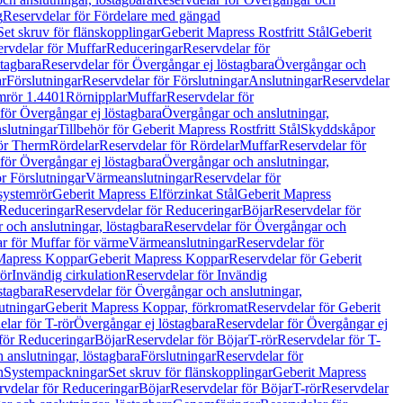
g
Reservdelar för Fördelare med gängad
Set skruv för flänskopplingar
Geberit Mapress Rostfritt Stål
Geberit
rvdelar för Muffar
Reduceringar
Reservdelar för
tagbara
Reservdelar för Övergångar ej löstagbara
Övergångar och
r
Förslutningar
Reservdelar för Förslutningar
Anslutningar
Reservdelar
mrör 1.4401
Rörnipplar
Muffar
Reservdelar för
för Övergångar ej löstagbara
Övergångar och anslutningar,
slutningar
Tillbehör för Geberit Mapress Rostfritt Stål
Skyddskåpor
ör Therm
Rördelar
Reservdelar för Rördelar
Muffar
Reservdelar för
för Övergångar ej löstagbara
Övergångar och anslutningar,
r Förslutningar
Värmeanslutningar
Reservdelar för
 systemrör
Geberit Mapress Elförzinkat Stål
Geberit Mapress
Reduceringar
Reservdelar för Reduceringar
Böjar
Reservdelar för
och anslutningar, löstagbara
Reservdelar för Övergångar och
r för Muffar för värme
Värmeanslutningar
Reservdelar för
Mapress Koppar
Geberit Mapress Koppar
Reservdelar för Geberit
rör
Invändig cirkulation
Reservdelar för Invändig
stagbara
Reservdelar för Övergångar och anslutningar,
utningar
Geberit Mapress Koppar, förkromat
Reservdelar för Geberit
lar för T-rör
Övergångar ej löstagbara
Reservdelar för Övergångar ej
för Reduceringar
Böjar
Reservdelar för Böjar
T-rör
Reservdelar för T-
 anslutningar, löstagbara
Förslutningar
Reservdelar för
n
Systempackningar
Set skruv för flänskopplingar
Geberit Mapress
rvdelar för Reduceringar
Böjar
Reservdelar för Böjar
T-rör
Reservdelar