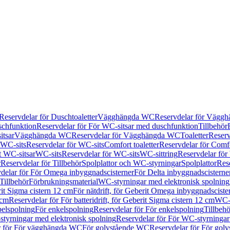
Reservdelar för Duschtoaletter
Vägghängda WC
Reservdelar för Vägg
schfunktion
Reservdelar för För WC-sitsar med duschfunktion
Tillbehör
itsar
Vägghängda WC
Reservdelar för Vägghängda WC
Toaletter
Reserv
WC-sits
Reservdelar för WC-sits
Comfort toaletter
Reservdelar för Comfo
t WC-sitsar
WC-sits
Reservdelar för WC-sits
WC-sittring
Reservdelar för
r
Reservdelar för Tillbehör
Spolplattor och WC-styrningar
Spolplattor
Rese
delar för För Omega inbyggnadscisterner
För Delta inbyggnadscisterne
Tillbehör
Förbrukningsmaterial
WC-styrningar med elektronisk spolning
rit Sigma cistern 12 cm
För nätdrift, för Geberit Omega inbyggnadscist
 cm
Reservdelar för För batteridrift, för Geberit Sigma cistern 12 cm
WC-s
belspolning
För enkelspolning
Reservdelar för För enkelspolning
Tillbeh
tyrningar med elektronisk spolning
Reservdelar för För WC-styrningar
r för För vägghängda WC
För golvstående WC
Reservdelar för För gol