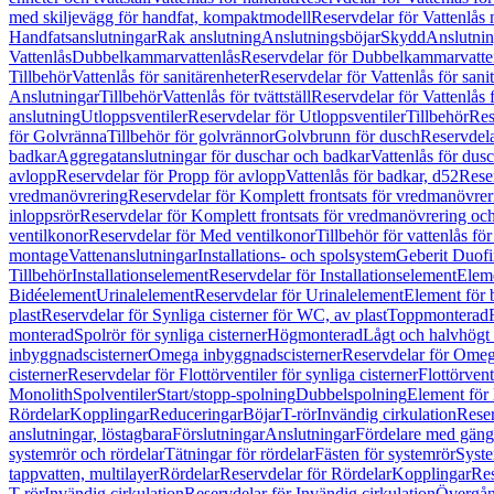
med skiljevägg för handfat, kompaktmodell
Reservdelar för Vattenlås
Handfatsanslutningar
Rak anslutning
Anslutningsböjar
Skydd
Anslutnin
Vattenlås
Dubbelkammarvattenlås
Reservdelar för Dubbelkammarvatte
Tillbehör
Vattenlås för sanitärenheter
Reservdelar för Vattenlås för sani
Anslutningar
Tillbehör
Vattenlås för tvättställ
Reservdelar för Vattenlås fö
anslutning
Utloppsventiler
Reservdelar för Utloppsventiler
Tillbehör
Res
för Golvränna
Tillbehör för golvrännor
Golvbrunn för dusch
Reservdela
badkar
Aggregatanslutningar för duschar och badkar
Vattenlås för dus
avlopp
Reservdelar för Propp för avlopp
Vattenlås för badkar, d52
Reser
vredmanövrering
Reservdelar för Komplett frontsats för vredmanövrer
inloppsrör
Reservdelar för Komplett frontsats för vredmanövrering och
ventilkonor
Reservdelar för Med ventilkonor
Tillbehör för vattenlås fö
montage
Vattenanslutningar
Installations- och spolsystem
Geberit Duof
Tillbehör
Installationselement
Reservdelar för Installationselement
Elem
Bidéelement
Urinalelement
Reservdelar för Urinalelement
Element för 
plast
Reservdelar för Synliga cisterner för WC, av plast
Toppmonterad
monterad
Spolrör för synliga cisterner
Högmonterad
Lågt och halvhögt
inbyggnadscisterner
Omega inbyggnadscisterner
Reservdelar för Omeg
cisterner
Reservdelar för Flottörventiler för synliga cisterner
Flottörvent
Monolith
Spolventiler
Start/stopp-spolning
Dubbelspolning
Element för 
Rördelar
Kopplingar
Reduceringar
Böjar
T-rör
Invändig cirkulation
Reser
anslutningar, löstagbara
Förslutningar
Anslutningar
Fördelare med gäng
systemrör och rördelar
Tätningar för rördelar
Fästen för systemrör
Syst
tappvatten, multilayer
Rördelar
Reservdelar för Rördelar
Kopplingar
Res
T-rör
Invändig cirkulation
Reservdelar för Invändig cirkulation
Övergång