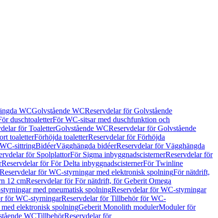
hängda WC
Golvstående WC
Reservdelar för Golvstående
För duschtoaletter
För WC-sitsar med duschfunktion och
delar för Toaletter
Golvstående WC
Reservdelar för Golvstående
rt toaletter
Förhöjda toaletter
Reservdelar för Förhöjda
 WC-sittring
Bidéer
Vägghängda bidéer
Reservdelar för Vägghängda
rvdelar för Spolplattor
För Sigma inbyggnadscisterner
Reservdelar för
r
Reservdelar för För Delta inbyggnadscisterner
För Twinline
Reservdelar för WC-styrningar med elektronisk spolning
För nätdrift,
ern 12 cm
Reservdelar för För nätdrift, för Geberit Omega
tyrningar med pneumatisk spolning
Reservdelar för WC-styrningar
ör för WC-styrningar
Reservdelar för Tillbehör för WC-
 med elektronisk spolning
Geberit Monolith moduler
Moduler för
vstående WC
Tillbehör
Reservdelar för