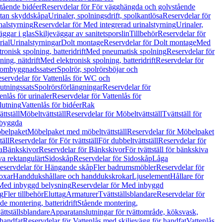
tående bidéer
Reservdelar för För vägghängda och golvstående
Utan skyddskåpa
Urinaler, spolningsdrift, spolkantlösa
Reservdelar för
nalstyrning
Reservdelar för Med integrerad urinalstyrning
Urinaler,
äggar i glas
Skiljeväggar av sanitetsporslin
Tillbehör
Reservdelar för
rial
Urinalstyrningar
Dolt montage
Reservdelar för Dolt montage
Med
onisk spolning, batteridrift
Med pneumatisk spolning
Reservdelar för
ing, nätdrift
Med elektronisk spolning, batteridrift
Reservdelar för
h ombyggnadssatser
Spolrör, spolrörsböjar och
servdelar för Vattenlås för WC och
utningssats
Spolrörsförlängningar
Reservdelar för
enlås för urinaler
Reservdelar för Vattenlås för
lutning
Vattenlås för bidéer
Rak
ttställ
Möbeltvättställ
Reservdelar för Möbeltvättställ
Tvättställ för
nbyggda
belpaket
Möbelpaket med möbeltvättställ
Reservdelar för Möbelpaket
täll
Reservdelar för För tvättställ
För dubbeltvättställ
Reservdelar för
a
Bänkskivor
Reservdelar för Bänkskivor
För tvättställ för bänkskiva
va rektangulärt
Sidoskåp
Reservdelar för Sidoskåp
Låga
eservdelar för Hängande skåp
Fler badrumsmöbler
Reservdelar för
oxar
Handdukshållare och handdukskrokar
Ljuselement
Hållare för
Med inbyggd belysning
Reservdelar för Med inbyggd
g
Fler tillbehör
Eluttag
Armaturer
Tvättställsblandare
Reservdelar för
de montering, batteridrift
Stående montering,
ättställsblandare
Apparatanslutningar för tvättområde, köksvask,
 handfat
Reservdelar för Vattenlås med skiljevägg för handfat
Vattenlås