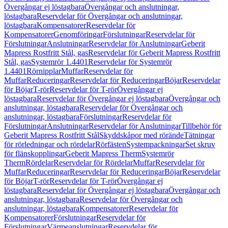
Övergångar ej löstagbara
Övergångar och anslutningar,
löstagbara
Reservdelar för Övergångar och anslutningar,
löstagbara
Kompensatorer
Reservdelar för
Kompensatorer
Genomföringar
Förslutningar
Reservdelar för
Förslutningar
Anslutningar
Reservdelar för Anslutningar
Geberit
Mapress Rostfritt Stål, gas
Reservdelar för Geberit Mapress Rostfritt
Stål, gas
Systemrör 1.4401
Reservdelar för Systemrör
1.4401
Rörnipplar
Muffar
Reservdelar för
Muffar
Reduceringar
Reservdelar för Reduceringar
Böjar
Reservdelar
för Böjar
T-rör
Reservdelar för T-rör
Övergångar ej
löstagbara
Reservdelar för Övergångar ej löstagbara
Övergångar och
anslutningar, löstagbara
Reservdelar för Övergångar och
anslutningar, löstagbara
Förslutningar
Reservdelar för
Förslutningar
Anslutningar
Reservdelar för Anslutningar
Tillbehör för
Geberit Mapress Rostfritt Stål
Skyddskåpor med rörände
Tätningar
för rörledningar och rördelar
Rörfästen
Systempackningar
Set skruv
för flänskopplingar
Geberit Mapress Therm
Systemrör
Therm
Rördelar
Reservdelar för Rördelar
Muffar
Reservdelar för
Muffar
Reduceringar
Reservdelar för Reduceringar
Böjar
Reservdelar
för Böjar
T-rör
Reservdelar för T-rör
Övergångar ej
löstagbara
Reservdelar för Övergångar ej löstagbara
Övergångar och
anslutningar, löstagbara
Reservdelar för Övergångar och
anslutningar, löstagbara
Kompensatorer
Reservdelar för
Kompensatorer
Förslutningar
Reservdelar för
Förslutningar
Värmeanslutningar
Reservdelar för