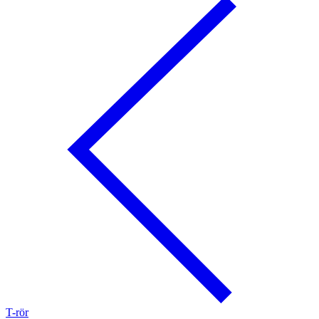
T-rör