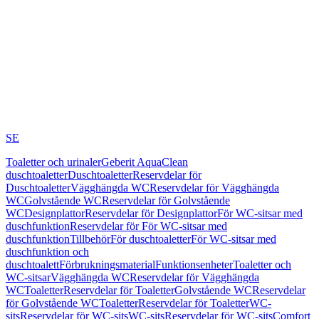
SE
Toaletter och urinaler
Geberit AquaClean
duschtoaletter
Duschtoaletter
Reservdelar för
Duschtoaletter
Vägghängda WC
Reservdelar för Vägghängda
WC
Golvstående WC
Reservdelar för Golvstående
WC
Designplattor
Reservdelar för Designplattor
För WC-sitsar med
duschfunktion
Reservdelar för För WC-sitsar med
duschfunktion
Tillbehör
För duschtoaletter
För WC-sitsar med
duschfunktion och
duschtoalett
Förbrukningsmaterial
Funktionsenheter
Toaletter och
WC-sitsar
Vägghängda WC
Reservdelar för Vägghängda
WC
Toaletter
Reservdelar för Toaletter
Golvstående WC
Reservdelar
för Golvstående WC
Toaletter
Reservdelar för Toaletter
WC-
sits
Reservdelar för WC-sits
WC-sits
Reservdelar för WC-sits
Comfort