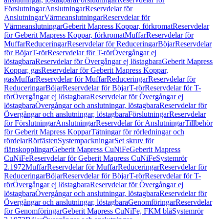
Förslutningar
Anslutningar
Reservdelar för
Anslutningar
Värmeanslutningar
Reservdelar för
Värmeanslutningar
Geberit Mapress Koppar, förkromat
Reservdelar
för Geberit Mapress Koppar, förkromat
Muffar
Reservdelar för
Muffar
Reduceringar
Reservdelar för Reduceringar
Böjar
Reservdelar
för Böjar
T-rör
Reservdelar för T-rör
Övergångar ej
löstagbara
Reservdelar för Övergångar ej löstagbara
Geberit Mapress
Koppar, gas
Reservdelar för Geberit Mapress Koppar,
gas
Muffar
Reservdelar för Muffar
Reduceringar
Reservdelar för
Reduceringar
Böjar
Reservdelar för Böjar
T-rör
Reservdelar för T-
rör
Övergångar ej löstagbara
Reservdelar för Övergångar ej
löstagbara
Övergångar och anslutningar, löstagbara
Reservdelar för
Övergångar och anslutningar, löstagbara
Förslutningar
Reservdelar
för Förslutningar
Anslutningar
Reservdelar för Anslutningar
Tillbehör
för Geberit Mapress Koppar
Tätningar för rörledningar och
rördelar
Rörfästen
Systempackningar
Set skruv för
flänskopplingar
Geberit Mapress CuNiFe
Geberit Mapress
CuNiFe
Reservdelar för Geberit Mapress CuNiFe
Systemrör
2.1972
Muffar
Reservdelar för Muffar
Reduceringar
Reservdelar för
Reduceringar
Böjar
Reservdelar för Böjar
T-rör
Reservdelar för T-
rör
Övergångar ej löstagbara
Reservdelar för Övergångar ej
löstagbara
Övergångar och anslutningar, löstagbara
Reservdelar för
Övergångar och anslutningar, löstagbara
Genomföringar
Reservdelar
för Genomföringar
Geberit Mapress CuNiFe, FKM blå
Systemrör