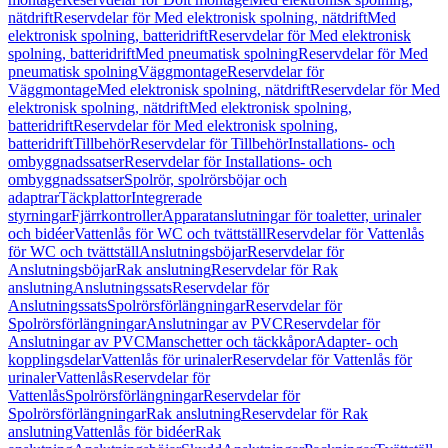
nätdrift
Reservdelar för Med elektronisk spolning, nätdrift
Med
elektronisk spolning, batteridrift
Reservdelar för Med elektronisk
spolning, batteridrift
Med pneumatisk spolning
Reservdelar för Med
pneumatisk spolning
Väggmontage
Reservdelar för
Väggmontage
Med elektronisk spolning, nätdrift
Reservdelar för Med
elektronisk spolning, nätdrift
Med elektronisk spolning,
batteridrift
Reservdelar för Med elektronisk spolning,
batteridrift
Tillbehör
Reservdelar för Tillbehör
Installations- och
ombyggnadssatser
Reservdelar för Installations- och
ombyggnadssatser
Spolrör, spolrörsböjar och
adaptrar
Täckplattor
Integrerade
styrningar
Fjärrkontroller
Apparatanslutningar för toaletter, urinaler
och bidéer
Vattenlås för WC och tvättställ
Reservdelar för Vattenlås
för WC och tvättställ
Anslutningsböjar
Reservdelar för
Anslutningsböjar
Rak anslutning
Reservdelar för Rak
anslutning
Anslutningssats
Reservdelar för
Anslutningssats
Spolrörsförlängningar
Reservdelar för
Spolrörsförlängningar
Anslutningar av PVC
Reservdelar för
Anslutningar av PVC
Manschetter och täckkåpor
Adapter- och
kopplingsdelar
Vattenlås för urinaler
Reservdelar för Vattenlås för
urinaler
Vattenlås
Reservdelar för
Vattenlås
Spolrörsförlängningar
Reservdelar för
Spolrörsförlängningar
Rak anslutning
Reservdelar för Rak
anslutning
Vattenlås för bidéer
Rak