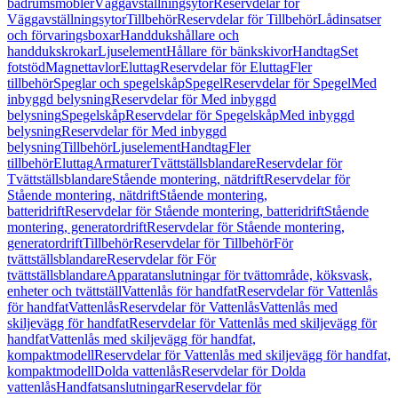
badrumsmöbler
Väggavställningsytor
Reservdelar för
Väggavställningsytor
Tillbehör
Reservdelar för Tillbehör
Lådinsatser
och förvaringsboxar
Handdukshållare och
handdukskrokar
Ljuselement
Hållare för bänkskivor
Handtag
Set
fotstöd
Magnettavlor
Eluttag
Reservdelar för Eluttag
Fler
tillbehör
Speglar och spegelskåp
Spegel
Reservdelar för Spegel
Med
inbyggd belysning
Reservdelar för Med inbyggd
belysning
Spegelskåp
Reservdelar för Spegelskåp
Med inbyggd
belysning
Reservdelar för Med inbyggd
belysning
Tillbehör
Ljuselement
Handtag
Fler
tillbehör
Eluttag
Armaturer
Tvättställsblandare
Reservdelar för
Tvättställsblandare
Stående montering, nätdrift
Reservdelar för
Stående montering, nätdrift
Stående montering,
batteridrift
Reservdelar för Stående montering, batteridrift
Stående
montering, generatordrift
Reservdelar för Stående montering,
generatordrift
Tillbehör
Reservdelar för Tillbehör
För
tvättställsblandare
Reservdelar för För
tvättställsblandare
Apparatanslutningar för tvättområde, köksvask,
enheter och tvättställ
Vattenlås för handfat
Reservdelar för Vattenlås
för handfat
Vattenlås
Reservdelar för Vattenlås
Vattenlås med
skiljevägg för handfat
Reservdelar för Vattenlås med skiljevägg för
handfat
Vattenlås med skiljevägg för handfat,
kompaktmodell
Reservdelar för Vattenlås med skiljevägg för handfat,
kompaktmodell
Dolda vattenlås
Reservdelar för Dolda
vattenlås
Handfatsanslutningar
Reservdelar för