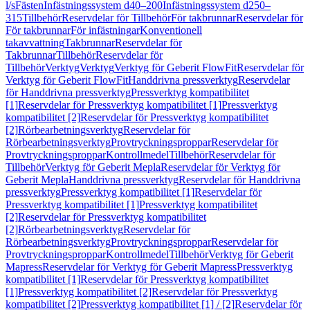
l/s
Fästen
Infästningssystem d40–200
Infästningssystem d250–
315
Tillbehör
Reservdelar för Tillbehör
För takbrunnar
Reservdelar för
För takbrunnar
För infästningar
Konventionell
takavvattning
Takbrunnar
Reservdelar för
Takbrunnar
Tillbehör
Reservdelar för
Tillbehör
Verktyg
Verktyg
Verktyg för Geberit FlowFit
Reservdelar för
Verktyg för Geberit FlowFit
Handdrivna pressverktyg
Reservdelar
för Handdrivna pressverktyg
Pressverktyg kompatibilitet
[1]
Reservdelar för Pressverktyg kompatibilitet [1]
Pressverktyg
kompatibilitet [2]
Reservdelar för Pressverktyg kompatibilitet
[2]
Rörbearbetningsverktyg
Reservdelar för
Rörbearbetningsverktyg
Provtryckningsproppar
Reservdelar för
Provtryckningsproppar
Kontrollmedel
Tillbehör
Reservdelar för
Tillbehör
Verktyg för Geberit Mepla
Reservdelar för Verktyg för
Geberit Mepla
Handdrivna pressverktyg
Reservdelar för Handdrivna
pressverktyg
Pressverktyg kompatibilitet [1]
Reservdelar för
Pressverktyg kompatibilitet [1]
Pressverktyg kompatibilitet
[2]
Reservdelar för Pressverktyg kompatibilitet
[2]
Rörbearbetningsverktyg
Reservdelar för
Rörbearbetningsverktyg
Provtryckningsproppar
Reservdelar för
Provtryckningsproppar
Kontrollmedel
Tillbehör
Verktyg för Geberit
Mapress
Reservdelar för Verktyg för Geberit Mapress
Pressverktyg
kompatibilitet [1]
Reservdelar för Pressverktyg kompatibilitet
[1]
Pressverktyg kompatibilitet [2]
Reservdelar för Pressverktyg
kompatibilitet [2]
Pressverktyg kompatibilitet [1] / [2]
Reservdelar för