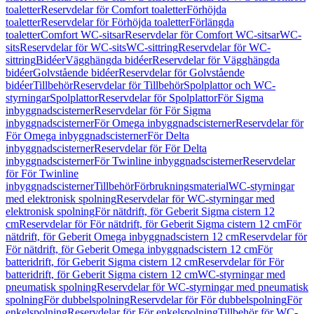
toaletter
Reservdelar för Comfort toaletter
Förhöjda
toaletter
Reservdelar för Förhöjda toaletter
Förlängda
toaletter
Comfort WC-sitsar
Reservdelar för Comfort WC-sitsar
WC-
sits
Reservdelar för WC-sits
WC-sittring
Reservdelar för WC-
sittring
Bidéer
Vägghängda bidéer
Reservdelar för Vägghängda
bidéer
Golvstående bidéer
Reservdelar för Golvstående
bidéer
Tillbehör
Reservdelar för Tillbehör
Spolplattor och WC-
styrningar
Spolplattor
Reservdelar för Spolplattor
För Sigma
inbyggnadscisterner
Reservdelar för För Sigma
inbyggnadscisterner
För Omega inbyggnadscisterner
Reservdelar för
För Omega inbyggnadscisterner
För Delta
inbyggnadscisterner
Reservdelar för För Delta
inbyggnadscisterner
För Twinline inbyggnadscisterner
Reservdelar
för För Twinline
inbyggnadscisterner
Tillbehör
Förbrukningsmaterial
WC-styrningar
med elektronisk spolning
Reservdelar för WC-styrningar med
elektronisk spolning
För nätdrift, för Geberit Sigma cistern 12
cm
Reservdelar för För nätdrift, för Geberit Sigma cistern 12 cm
För
nätdrift, för Geberit Omega inbyggnadscistern 12 cm
Reservdelar för
För nätdrift, för Geberit Omega inbyggnadscistern 12 cm
För
batteridrift, för Geberit Sigma cistern 12 cm
Reservdelar för För
batteridrift, för Geberit Sigma cistern 12 cm
WC-styrningar med
pneumatisk spolning
Reservdelar för WC-styrningar med pneumatisk
spolning
För dubbelspolning
Reservdelar för För dubbelspolning
För
enkelspolning
Reservdelar för För enkelspolning
Tillbehör för WC-