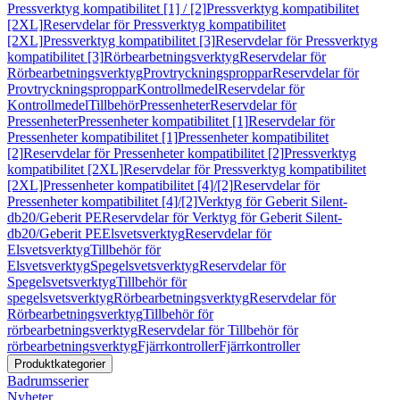
Pressverktyg kompatibilitet [1] / [2]
Pressverktyg kompatibilitet
[2XL]
Reservdelar för Pressverktyg kompatibilitet
[2XL]
Pressverktyg kompatibilitet [3]
Reservdelar för Pressverktyg
kompatibilitet [3]
Rörbearbetningsverktyg
Reservdelar för
Rörbearbetningsverktyg
Provtryckningsproppar
Reservdelar för
Provtryckningsproppar
Kontrollmedel
Reservdelar för
Kontrollmedel
Tillbehör
Pressenheter
Reservdelar för
Pressenheter
Pressenheter kompatibilitet [1]
Reservdelar för
Pressenheter kompatibilitet [1]
Pressenheter kompatibilitet
[2]
Reservdelar för Pressenheter kompatibilitet [2]
Pressverktyg
kompatibilitet [2XL]
Reservdelar för Pressverktyg kompatibilitet
[2XL]
Pressenheter kompatibilitet [4]/[2]
Reservdelar för
Pressenheter kompatibilitet [4]/[2]
Verktyg för Geberit Silent-
db20/Geberit PE
Reservdelar för Verktyg för Geberit Silent-
db20/Geberit PE
Elsvetsverktyg
Reservdelar för
Elsvetsverktyg
Tillbehör för
Elsvetsverktyg
Spegelsvetsverktyg
Reservdelar för
Spegelsvetsverktyg
Tillbehör för
spegelsvetsverktyg
Rörbearbetningsverktyg
Reservdelar för
Rörbearbetningsverktyg
Tillbehör för
rörbearbetningsverktyg
Reservdelar för Tillbehör för
rörbearbetningsverktyg
Fjärrkontroller
Fjärrkontroller
Produktkategorier
Badrumsserier
Nyheter