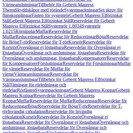
Värmeanslutningar
Tillbehör för Geberit Mapress
Therm
Skyddskåpor med rörände
Systempackningar
Set skruv för
flänskopplingar
Fästen för systemrör
Geberit Mapress Elförzinkat
Stål
Geberit Mapress Elförzinkat Stål
Reservdelar för Geberit
Mapress Elförzinkat Stål
Systemrör 1.0034
Systemrör
1.0215
Rörnipplar
Muffar
Reservdelar för
Muffar
Reduceringar
Reservdelar för Reduceringar
Böjar
Reservdelar
för Böjar
T-rör
Reservdelar för T-rör
Korsrör
Reservdelar för
Korsrör
Övergångar ej löstagbara
Reservdelar för Övergångar ej
löstagbara
Övergångar och anslutningar, löstagbara
Reservdelar för
Övergångar och anslutningar, löstagbara
Kompensatorer
Reservdelar
för Kompensatorer
Förslutningar
Reservdelar för Förslutningar
Muffar
för värme
Reservdelar för Muffar för
värme
Värmeanslutningar
Reservdelar för
Värmeanslutningar
Tillbehör för Geberit Mapress Elförzinkat
Stål
Tätningar för rörledningar och
rördelar
Rörfästen
Systempackningar
Geberit Mapress Koppar
Geberit
Mapress Koppar
Reservdelar för Geberit Mapress
Koppar
Muffar
Reservdelar för Muffar
Reduceringar
Reservdelar för
Reduceringar
Böjar
Reservdelar för Böjar
T-rör
Reservdelar för T-
rör
Invändig cirkulation
Reservdelar för Invändig
cirkulation
Korsrör
Reservdelar för Korsrör
Övergångar ej
löstagbara
Reservdelar för Övergångar ej löstagbara
Övergångar och
anslutningar, löstagbara
Reservdelar för Övergångar och
anslutningar, löstagbara
Förslutningar
Reservdelar för