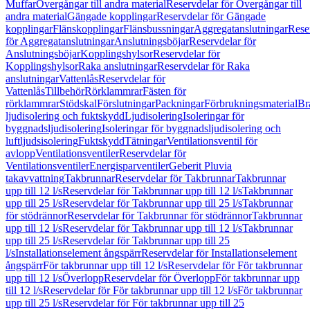
Muffar
Övergångar till andra material
Reservdelar för Övergångar till
andra material
Gängade kopplingar
Reservdelar för Gängade
kopplingar
Flänskopplingar
Flänsbussningar
Aggregatanslutningar
Rese
för Aggregatanslutningar
Anslutningsböjar
Reservdelar för
Anslutningsböjar
Kopplingshylsor
Reservdelar för
Kopplingshylsor
Raka anslutningar
Reservdelar för Raka
anslutningar
Vattenlås
Reservdelar för
Vattenlås
Tillbehör
Rörklammrar
Fästen för
rörklammrar
Stödskal
Förslutningar
Packningar
Förbrukningsmaterial
Br
ljudisolering och fuktskydd
Ljudisolering
Isoleringar för
byggnadsljudisolering
Isoleringar för byggnadsljudisolering och
luftljudsisolering
Fuktskydd
Tätningar
Ventilationsventil för
avlopp
Ventilationsventiler
Reservdelar för
Ventilationsventiler
Energisparventiler
Geberit Pluvia
takavvattning
Takbrunnar
Reservdelar för Takbrunnar
Takbrunnar
upp till 12 l/s
Reservdelar för Takbrunnar upp till 12 l/s
Takbrunnar
upp till 25 l/s
Reservdelar för Takbrunnar upp till 25 l/s
Takbrunnar
för stödrännor
Reservdelar för Takbrunnar för stödrännor
Takbrunnar
upp till 12 l/s
Reservdelar för Takbrunnar upp till 12 l/s
Takbrunnar
upp till 25 l/s
Reservdelar för Takbrunnar upp till 25
l/s
Installationselement ångspärr
Reservdelar för Installationselement
ångspärr
För takbrunnar upp till 12 l/s
Reservdelar för För takbrunnar
upp till 12 l/s
Överlopp
Reservdelar för Överlopp
För takbrunnar upp
till 12 l/s
Reservdelar för För takbrunnar upp till 12 l/s
För takbrunnar
upp till 25 l/s
Reservdelar för För takbrunnar upp till 25