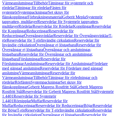
Värmeanslutningar
Tillbehör
Tätningar för systemrör och
rördelar
Tätningar för rördelar
Fästen för
systemrör
Systempackningar
Set skruv för
flänskopplingar
Förbrukningsmaterial
Geberit Mepla
Systemrör
tappvatten, multilayer
Reservdelar för Systemrör tappvatten,
multilayer
Rördelar
Reservdelar för Rördelar
Kopplingar
Reservdelar
för Kopplingar
Reduceringar
Reservdelar för
Reduceringar
Övergångsvinklar
Reservdelar för Övergångsvinklar
T-
rör
Reservdelar för T-rör
Invändig cirkulation
Reservdelar för
Invändig cirkulation
Övergångar ej löstagbara
Reservdelar för
Övergångar ej löstagbara
Övergångar och anslutningar,
löstagbara
Reservdelar för Övergångar och anslutningar,
löstagbara
Förslutningar
Reservdelar för
Förslutningar
Anslutningar
Reservdelar för Anslutningar
Fördelare
med gängad anslutning
Reservdelar för Fördelare med gängad
anslutning
Värmeanslutningar
Reservdelar för
Värmeanslutningar
Tillbehör
Tätningar för rörledningar och
rördelar
Rörfästen
Systempackningar
Set skruv för
flänskopplingar
Geberit Mapress Rostfritt Stål
Geberit Mapress
Rostfritt Stål
Reservdelar för Geberit Mapress Rostfritt Stål
Systemrör
1.4401
Reservdelar för Systemrör
1.4401
Rörnipplar
Muffar
Reservdelar för
Muffar
Reduceringar
Reservdelar för Reduceringar
Böjar
Reservdelar
för Böjar
T-rör
Reservdelar för T-rör
Invändig cirkulation
Reservdelar
för Invändig cirkulation
Övergångar ej löstagbara
Reservdelar för