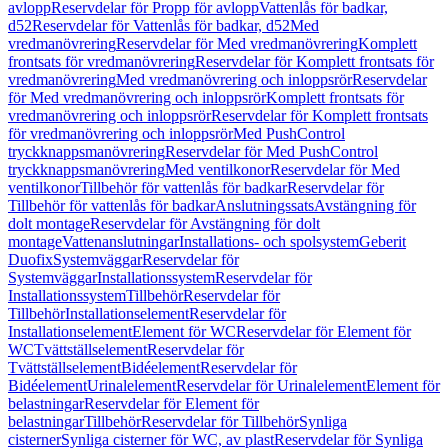
avlopp
Reservdelar för Propp för avlopp
Vattenlås för badkar,
d52
Reservdelar för Vattenlås för badkar, d52
Med
vredmanövrering
Reservdelar för Med vredmanövrering
Komplett
frontsats för vredmanövrering
Reservdelar för Komplett frontsats för
vredmanövrering
Med vredmanövrering och inloppsrör
Reservdelar
för Med vredmanövrering och inloppsrör
Komplett frontsats för
vredmanövrering och inloppsrör
Reservdelar för Komplett frontsats
för vredmanövrering och inloppsrör
Med PushControl
tryckknappsmanövrering
Reservdelar för Med PushControl
tryckknappsmanövrering
Med ventilkonor
Reservdelar för Med
ventilkonor
Tillbehör för vattenlås för badkar
Reservdelar för
Tillbehör för vattenlås för badkar
Anslutningssats
Avstängning för
dolt montage
Reservdelar för Avstängning för dolt
montage
Vattenanslutningar
Installations- och spolsystem
Geberit
Duofix
Systemväggar
Reservdelar för
Systemväggar
Installationssystem
Reservdelar för
Installationssystem
Tillbehör
Reservdelar för
Tillbehör
Installationselement
Reservdelar för
Installationselement
Element för WC
Reservdelar för Element för
WC
Tvättställselement
Reservdelar för
Tvättställselement
Bidéelement
Reservdelar för
Bidéelement
Urinalelement
Reservdelar för Urinalelement
Element för
belastningar
Reservdelar för Element för
belastningar
Tillbehör
Reservdelar för Tillbehör
Synliga
cisterner
Synliga cisterner för WC, av plast
Reservdelar för Synliga