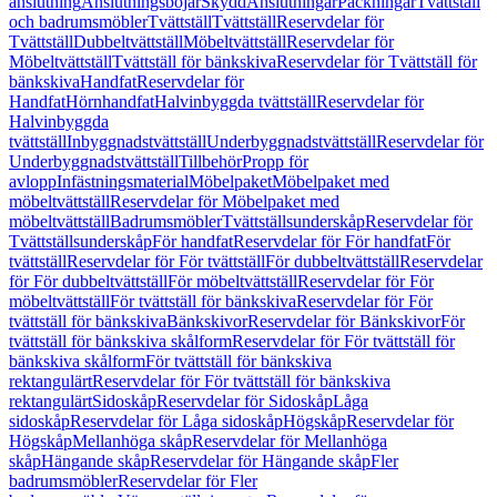
anslutning
Anslutningsböjar
Skydd
Anslutningar
Packningar
Tvättställ
och badrumsmöbler
Tvättställ
Tvättställ
Reservdelar för
Tvättställ
Dubbeltvättställ
Möbeltvättställ
Reservdelar för
Möbeltvättställ
Tvättställ för bänkskiva
Reservdelar för Tvättställ för
bänkskiva
Handfat
Reservdelar för
Handfat
Hörnhandfat
Halvinbyggda tvättställ
Reservdelar för
Halvinbyggda
tvättställ
Inbyggnadstvättställ
Underbyggnadstvättställ
Reservdelar för
Underbyggnadstvättställ
Tillbehör
Propp för
avlopp
Infästningsmaterial
Möbelpaket
Möbelpaket med
möbeltvättställ
Reservdelar för Möbelpaket med
möbeltvättställ
Badrumsmöbler
Tvättställsunderskåp
Reservdelar för
Tvättställsunderskåp
För handfat
Reservdelar för För handfat
För
tvättställ
Reservdelar för För tvättställ
För dubbeltvättställ
Reservdelar
för För dubbeltvättställ
För möbeltvättställ
Reservdelar för För
möbeltvättställ
För tvättställ för bänkskiva
Reservdelar för För
tvättställ för bänkskiva
Bänkskivor
Reservdelar för Bänkskivor
För
tvättställ för bänkskiva skålform
Reservdelar för För tvättställ för
bänkskiva skålform
För tvättställ för bänkskiva
rektangulärt
Reservdelar för För tvättställ för bänkskiva
rektangulärt
Sidoskåp
Reservdelar för Sidoskåp
Låga
sidoskåp
Reservdelar för Låga sidoskåp
Högskåp
Reservdelar för
Högskåp
Mellanhöga skåp
Reservdelar för Mellanhöga
skåp
Hängande skåp
Reservdelar för Hängande skåp
Fler
badrumsmöbler
Reservdelar för Fler