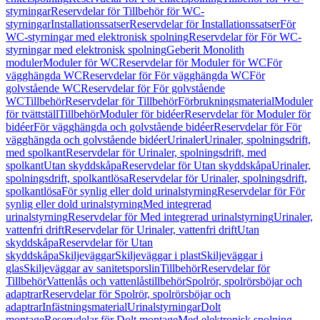
styrningar
Reservdelar för Tillbehör för WC-
styrningar
Installationssatser
Reservdelar för Installationssatser
För
WC-styrningar med elektronisk spolning
Reservdelar för För WC-
styrningar med elektronisk spolning
Geberit Monolith
moduler
Moduler för WC
Reservdelar för Moduler för WC
För
vägghängda WC
Reservdelar för För vägghängda WC
För
golvstående WC
Reservdelar för För golvstående
WC
Tillbehör
Reservdelar för Tillbehör
Förbrukningsmaterial
Moduler
för tvättställ
Tillbehör
Moduler för bidéer
Reservdelar för Moduler för
bidéer
För vägghängda och golvstående bidéer
Reservdelar för För
vägghängda och golvstående bidéer
Urinaler
Urinaler, spolningsdrift,
med spolkant
Reservdelar för Urinaler, spolningsdrift, med
spolkant
Utan skyddskåpa
Reservdelar för Utan skyddskåpa
Urinaler,
spolningsdrift, spolkantlösa
Reservdelar för Urinaler, spolningsdrift,
spolkantlösa
För synlig eller dold urinalstyrning
Reservdelar för För
synlig eller dold urinalstyrning
Med integrerad
urinalstyrning
Reservdelar för Med integrerad urinalstyrning
Urinaler,
vattenfri drift
Reservdelar för Urinaler, vattenfri drift
Utan
skyddskåpa
Reservdelar för Utan
skyddskåpa
Skiljeväggar
Skiljeväggar i plast
Skiljeväggar i
glas
Skiljeväggar av sanitetsporslin
Tillbehör
Reservdelar för
Tillbehör
Vattenlås och vattenlåstillbehör
Spolrör, spolrörsböjar och
adaptrar
Reservdelar för Spolrör, spolrörsböjar och
adaptrar
Infästningsmaterial
Urinalstyrningar
Dolt
montage
Reservdelar för Dolt montage
Med elektronisk spolning,