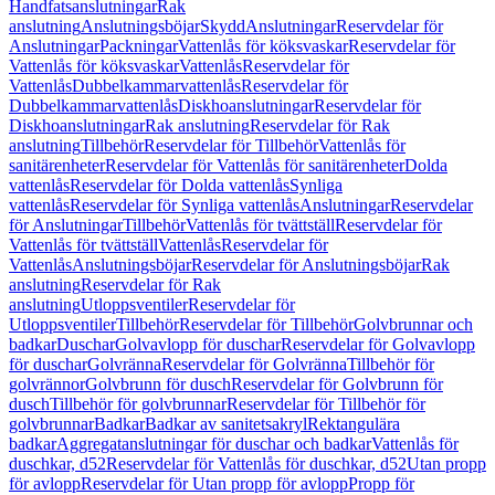
Handfatsanslutningar
Rak
anslutning
Anslutningsböjar
Skydd
Anslutningar
Reservdelar för
Anslutningar
Packningar
Vattenlås för köksvaskar
Reservdelar för
Vattenlås för köksvaskar
Vattenlås
Reservdelar för
Vattenlås
Dubbelkammarvattenlås
Reservdelar för
Dubbelkammarvattenlås
Diskhoanslutningar
Reservdelar för
Diskhoanslutningar
Rak anslutning
Reservdelar för Rak
anslutning
Tillbehör
Reservdelar för Tillbehör
Vattenlås för
sanitärenheter
Reservdelar för Vattenlås för sanitärenheter
Dolda
vattenlås
Reservdelar för Dolda vattenlås
Synliga
vattenlås
Reservdelar för Synliga vattenlås
Anslutningar
Reservdelar
för Anslutningar
Tillbehör
Vattenlås för tvättställ
Reservdelar för
Vattenlås för tvättställ
Vattenlås
Reservdelar för
Vattenlås
Anslutningsböjar
Reservdelar för Anslutningsböjar
Rak
anslutning
Reservdelar för Rak
anslutning
Utloppsventiler
Reservdelar för
Utloppsventiler
Tillbehör
Reservdelar för Tillbehör
Golvbrunnar och
badkar
Duschar
Golvavlopp för duschar
Reservdelar för Golvavlopp
för duschar
Golvränna
Reservdelar för Golvränna
Tillbehör för
golvrännor
Golvbrunn för dusch
Reservdelar för Golvbrunn för
dusch
Tillbehör för golvbrunnar
Reservdelar för Tillbehör för
golvbrunnar
Badkar
Badkar av sanitetsakryl
Rektangulära
badkar
Aggregatanslutningar för duschar och badkar
Vattenlås för
duschkar, d52
Reservdelar för Vattenlås för duschkar, d52
Utan propp
för avlopp
Reservdelar för Utan propp för avlopp
Propp för