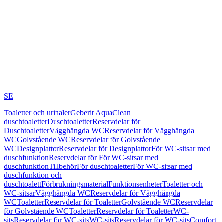
SE
Toaletter och urinaler
Geberit AquaClean
duschtoaletter
Duschtoaletter
Reservdelar för
Duschtoaletter
Vägghängda WC
Reservdelar för Vägghängda
WC
Golvstående WC
Reservdelar för Golvstående
WC
Designplattor
Reservdelar för Designplattor
För WC-sitsar med
duschfunktion
Reservdelar för För WC-sitsar med
duschfunktion
Tillbehör
För duschtoaletter
För WC-sitsar med
duschfunktion och
duschtoalett
Förbrukningsmaterial
Funktionsenheter
Toaletter och
WC-sitsar
Vägghängda WC
Reservdelar för Vägghängda
WC
Toaletter
Reservdelar för Toaletter
Golvstående WC
Reservdelar
för Golvstående WC
Toaletter
Reservdelar för Toaletter
WC-
sits
Reservdelar för WC-sits
WC-sits
Reservdelar för WC-sits
Comfort