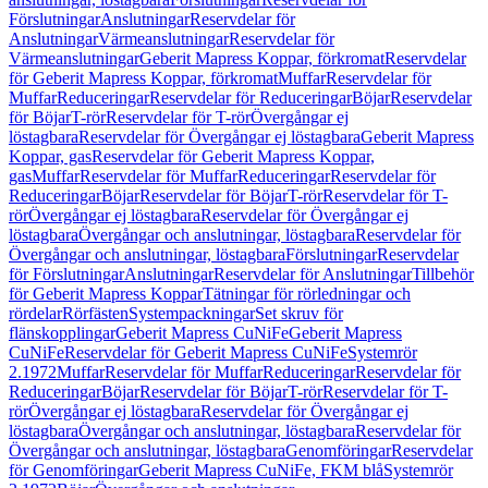
Förslutningar
Anslutningar
Reservdelar för
Anslutningar
Värmeanslutningar
Reservdelar för
Värmeanslutningar
Geberit Mapress Koppar, förkromat
Reservdelar
för Geberit Mapress Koppar, förkromat
Muffar
Reservdelar för
Muffar
Reduceringar
Reservdelar för Reduceringar
Böjar
Reservdelar
för Böjar
T-rör
Reservdelar för T-rör
Övergångar ej
löstagbara
Reservdelar för Övergångar ej löstagbara
Geberit Mapress
Koppar, gas
Reservdelar för Geberit Mapress Koppar,
gas
Muffar
Reservdelar för Muffar
Reduceringar
Reservdelar för
Reduceringar
Böjar
Reservdelar för Böjar
T-rör
Reservdelar för T-
rör
Övergångar ej löstagbara
Reservdelar för Övergångar ej
löstagbara
Övergångar och anslutningar, löstagbara
Reservdelar för
Övergångar och anslutningar, löstagbara
Förslutningar
Reservdelar
för Förslutningar
Anslutningar
Reservdelar för Anslutningar
Tillbehör
för Geberit Mapress Koppar
Tätningar för rörledningar och
rördelar
Rörfästen
Systempackningar
Set skruv för
flänskopplingar
Geberit Mapress CuNiFe
Geberit Mapress
CuNiFe
Reservdelar för Geberit Mapress CuNiFe
Systemrör
2.1972
Muffar
Reservdelar för Muffar
Reduceringar
Reservdelar för
Reduceringar
Böjar
Reservdelar för Böjar
T-rör
Reservdelar för T-
rör
Övergångar ej löstagbara
Reservdelar för Övergångar ej
löstagbara
Övergångar och anslutningar, löstagbara
Reservdelar för
Övergångar och anslutningar, löstagbara
Genomföringar
Reservdelar
för Genomföringar
Geberit Mapress CuNiFe, FKM blå
Systemrör