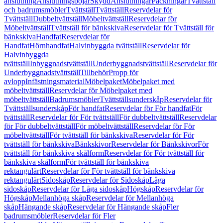
anslutning
Anslutningsböjar
Skydd
Anslutningar
Packningar
Tvättställ
och badrumsmöbler
Tvättställ
Tvättställ
Reservdelar för
Tvättställ
Dubbeltvättställ
Möbeltvättställ
Reservdelar för
Möbeltvättställ
Tvättställ för bänkskiva
Reservdelar för Tvättställ för
bänkskiva
Handfat
Reservdelar för
Handfat
Hörnhandfat
Halvinbyggda tvättställ
Reservdelar för
Halvinbyggda
tvättställ
Inbyggnadstvättställ
Underbyggnadstvättställ
Reservdelar för
Underbyggnadstvättställ
Tillbehör
Propp för
avlopp
Infästningsmaterial
Möbelpaket
Möbelpaket med
möbeltvättställ
Reservdelar för Möbelpaket med
möbeltvättställ
Badrumsmöbler
Tvättställsunderskåp
Reservdelar för
Tvättställsunderskåp
För handfat
Reservdelar för För handfat
För
tvättställ
Reservdelar för För tvättställ
För dubbeltvättställ
Reservdelar
för För dubbeltvättställ
För möbeltvättställ
Reservdelar för För
möbeltvättställ
För tvättställ för bänkskiva
Reservdelar för För
tvättställ för bänkskiva
Bänkskivor
Reservdelar för Bänkskivor
För
tvättställ för bänkskiva skålform
Reservdelar för För tvättställ för
bänkskiva skålform
För tvättställ för bänkskiva
rektangulärt
Reservdelar för För tvättställ för bänkskiva
rektangulärt
Sidoskåp
Reservdelar för Sidoskåp
Låga
sidoskåp
Reservdelar för Låga sidoskåp
Högskåp
Reservdelar för
Högskåp
Mellanhöga skåp
Reservdelar för Mellanhöga
skåp
Hängande skåp
Reservdelar för Hängande skåp
Fler
badrumsmöbler
Reservdelar för Fler