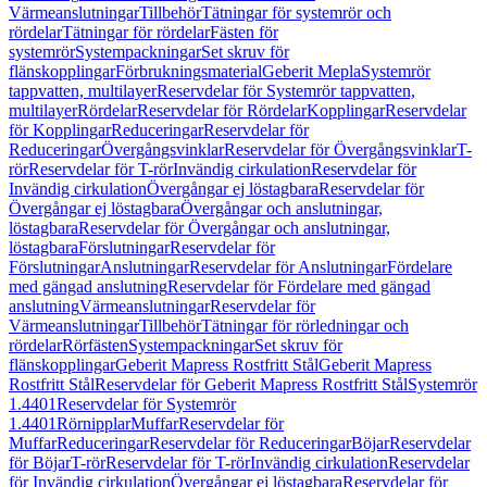
Värmeanslutningar
Tillbehör
Tätningar för systemrör och
rördelar
Tätningar för rördelar
Fästen för
systemrör
Systempackningar
Set skruv för
flänskopplingar
Förbrukningsmaterial
Geberit Mepla
Systemrör
tappvatten, multilayer
Reservdelar för Systemrör tappvatten,
multilayer
Rördelar
Reservdelar för Rördelar
Kopplingar
Reservdelar
för Kopplingar
Reduceringar
Reservdelar för
Reduceringar
Övergångsvinklar
Reservdelar för Övergångsvinklar
T-
rör
Reservdelar för T-rör
Invändig cirkulation
Reservdelar för
Invändig cirkulation
Övergångar ej löstagbara
Reservdelar för
Övergångar ej löstagbara
Övergångar och anslutningar,
löstagbara
Reservdelar för Övergångar och anslutningar,
löstagbara
Förslutningar
Reservdelar för
Förslutningar
Anslutningar
Reservdelar för Anslutningar
Fördelare
med gängad anslutning
Reservdelar för Fördelare med gängad
anslutning
Värmeanslutningar
Reservdelar för
Värmeanslutningar
Tillbehör
Tätningar för rörledningar och
rördelar
Rörfästen
Systempackningar
Set skruv för
flänskopplingar
Geberit Mapress Rostfritt Stål
Geberit Mapress
Rostfritt Stål
Reservdelar för Geberit Mapress Rostfritt Stål
Systemrör
1.4401
Reservdelar för Systemrör
1.4401
Rörnipplar
Muffar
Reservdelar för
Muffar
Reduceringar
Reservdelar för Reduceringar
Böjar
Reservdelar
för Böjar
T-rör
Reservdelar för T-rör
Invändig cirkulation
Reservdelar
för Invändig cirkulation
Övergångar ej löstagbara
Reservdelar för