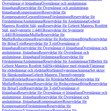
Övergångar ej löstagbara
Övergångar och anslutningar,
löstagbara
Reservdelar för Övergångar och anslutningar,
löstagbara
Kompensatorer
Reservdelar för
Kompensatorer
Genomföringar
Förslutningar
Reservdelar för
Förslutningar
Anslutningar
Reservdelar för Anslutningar
Geberit
Mapress Rostfritt Stål, gas
Reservdelar för Geberit Mapress Rostfritt
Stål, gas
Systemrör 1.4401
Reservdelar för Systemrör
1.4401
Rörnipplar
Muffar
Reservdelar för
Muffar
Reduceringar
Reservdelar för Reduceringar
Böjar
Reservdelar
för Böjar
T-rör
Reservdelar för T-rör
Övergångar ej
löstagbara
Reservdelar för Övergångar ej löstagbara
Övergångar och
anslutningar, löstagbara
Reservdelar för Övergångar och
anslutningar, löstagbara
Förslutningar
Reservdelar för
Förslutningar
Anslutningar
Reservdelar för Anslutningar
Tillbehör för
Geberit Mapress Rostfritt Stål
Skyddskåpor med rörände
Tätningar
för rörledningar och rördelar
Rörfästen
Systempackningar
Set skruv
för flänskopplingar
Geberit Mapress Therm
Systemrör
Therm
Rördelar
Reservdelar för Rördelar
Muffar
Reservdelar för
Muffar
Reduceringar
Reservdelar för Reduceringar
Böjar
Reservdelar
för Böjar
T-rör
Reservdelar för T-rör
Övergångar ej
löstagbara
Reservdelar för Övergångar ej löstagbara
Övergångar och
anslutningar, löstagbara
Reservdelar för Övergångar och
anslutningar, löstagbara
Kompensatorer
Reservdelar för
Kompensatorer
Förslutningar
Reservdelar för
Förslutningar
Värmeanslutningar
Reservdelar för