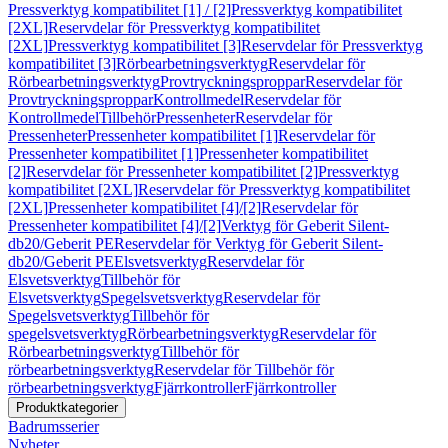
Pressverktyg kompatibilitet [1] / [2]
Pressverktyg kompatibilitet
[2XL]
Reservdelar för Pressverktyg kompatibilitet
[2XL]
Pressverktyg kompatibilitet [3]
Reservdelar för Pressverktyg
kompatibilitet [3]
Rörbearbetningsverktyg
Reservdelar för
Rörbearbetningsverktyg
Provtryckningsproppar
Reservdelar för
Provtryckningsproppar
Kontrollmedel
Reservdelar för
Kontrollmedel
Tillbehör
Pressenheter
Reservdelar för
Pressenheter
Pressenheter kompatibilitet [1]
Reservdelar för
Pressenheter kompatibilitet [1]
Pressenheter kompatibilitet
[2]
Reservdelar för Pressenheter kompatibilitet [2]
Pressverktyg
kompatibilitet [2XL]
Reservdelar för Pressverktyg kompatibilitet
[2XL]
Pressenheter kompatibilitet [4]/[2]
Reservdelar för
Pressenheter kompatibilitet [4]/[2]
Verktyg för Geberit Silent-
db20/Geberit PE
Reservdelar för Verktyg för Geberit Silent-
db20/Geberit PE
Elsvetsverktyg
Reservdelar för
Elsvetsverktyg
Tillbehör för
Elsvetsverktyg
Spegelsvetsverktyg
Reservdelar för
Spegelsvetsverktyg
Tillbehör för
spegelsvetsverktyg
Rörbearbetningsverktyg
Reservdelar för
Rörbearbetningsverktyg
Tillbehör för
rörbearbetningsverktyg
Reservdelar för Tillbehör för
rörbearbetningsverktyg
Fjärrkontroller
Fjärrkontroller
Produktkategorier
Badrumsserier
Nyheter