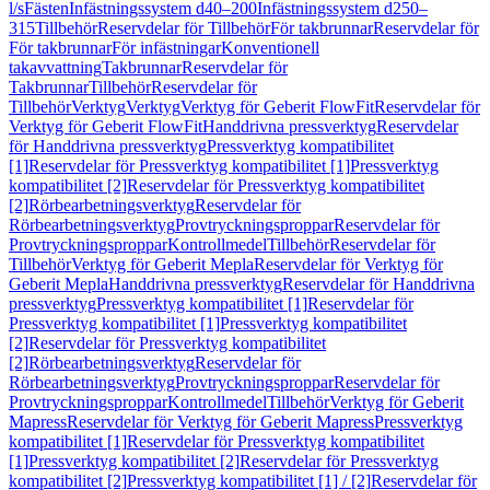
l/s
Fästen
Infästningssystem d40–200
Infästningssystem d250–
315
Tillbehör
Reservdelar för Tillbehör
För takbrunnar
Reservdelar för
För takbrunnar
För infästningar
Konventionell
takavvattning
Takbrunnar
Reservdelar för
Takbrunnar
Tillbehör
Reservdelar för
Tillbehör
Verktyg
Verktyg
Verktyg för Geberit FlowFit
Reservdelar för
Verktyg för Geberit FlowFit
Handdrivna pressverktyg
Reservdelar
för Handdrivna pressverktyg
Pressverktyg kompatibilitet
[1]
Reservdelar för Pressverktyg kompatibilitet [1]
Pressverktyg
kompatibilitet [2]
Reservdelar för Pressverktyg kompatibilitet
[2]
Rörbearbetningsverktyg
Reservdelar för
Rörbearbetningsverktyg
Provtryckningsproppar
Reservdelar för
Provtryckningsproppar
Kontrollmedel
Tillbehör
Reservdelar för
Tillbehör
Verktyg för Geberit Mepla
Reservdelar för Verktyg för
Geberit Mepla
Handdrivna pressverktyg
Reservdelar för Handdrivna
pressverktyg
Pressverktyg kompatibilitet [1]
Reservdelar för
Pressverktyg kompatibilitet [1]
Pressverktyg kompatibilitet
[2]
Reservdelar för Pressverktyg kompatibilitet
[2]
Rörbearbetningsverktyg
Reservdelar för
Rörbearbetningsverktyg
Provtryckningsproppar
Reservdelar för
Provtryckningsproppar
Kontrollmedel
Tillbehör
Verktyg för Geberit
Mapress
Reservdelar för Verktyg för Geberit Mapress
Pressverktyg
kompatibilitet [1]
Reservdelar för Pressverktyg kompatibilitet
[1]
Pressverktyg kompatibilitet [2]
Reservdelar för Pressverktyg
kompatibilitet [2]
Pressverktyg kompatibilitet [1] / [2]
Reservdelar för