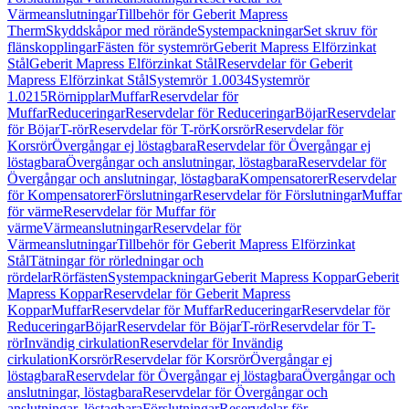
Värmeanslutningar
Tillbehör för Geberit Mapress
Therm
Skyddskåpor med rörände
Systempackningar
Set skruv för
flänskopplingar
Fästen för systemrör
Geberit Mapress Elförzinkat
Stål
Geberit Mapress Elförzinkat Stål
Reservdelar för Geberit
Mapress Elförzinkat Stål
Systemrör 1.0034
Systemrör
1.0215
Rörnipplar
Muffar
Reservdelar för
Muffar
Reduceringar
Reservdelar för Reduceringar
Böjar
Reservdelar
för Böjar
T-rör
Reservdelar för T-rör
Korsrör
Reservdelar för
Korsrör
Övergångar ej löstagbara
Reservdelar för Övergångar ej
löstagbara
Övergångar och anslutningar, löstagbara
Reservdelar för
Övergångar och anslutningar, löstagbara
Kompensatorer
Reservdelar
för Kompensatorer
Förslutningar
Reservdelar för Förslutningar
Muffar
för värme
Reservdelar för Muffar för
värme
Värmeanslutningar
Reservdelar för
Värmeanslutningar
Tillbehör för Geberit Mapress Elförzinkat
Stål
Tätningar för rörledningar och
rördelar
Rörfästen
Systempackningar
Geberit Mapress Koppar
Geberit
Mapress Koppar
Reservdelar för Geberit Mapress
Koppar
Muffar
Reservdelar för Muffar
Reduceringar
Reservdelar för
Reduceringar
Böjar
Reservdelar för Böjar
T-rör
Reservdelar för T-
rör
Invändig cirkulation
Reservdelar för Invändig
cirkulation
Korsrör
Reservdelar för Korsrör
Övergångar ej
löstagbara
Reservdelar för Övergångar ej löstagbara
Övergångar och
anslutningar, löstagbara
Reservdelar för Övergångar och
anslutningar, löstagbara
Förslutningar
Reservdelar för