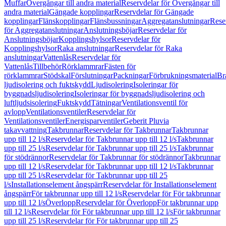
Muffar
Övergångar till andra material
Reservdelar för Övergångar till
andra material
Gängade kopplingar
Reservdelar för Gängade
kopplingar
Flänskopplingar
Flänsbussningar
Aggregatanslutningar
Rese
för Aggregatanslutningar
Anslutningsböjar
Reservdelar för
Anslutningsböjar
Kopplingshylsor
Reservdelar för
Kopplingshylsor
Raka anslutningar
Reservdelar för Raka
anslutningar
Vattenlås
Reservdelar för
Vattenlås
Tillbehör
Rörklammrar
Fästen för
rörklammrar
Stödskal
Förslutningar
Packningar
Förbrukningsmaterial
Br
ljudisolering och fuktskydd
Ljudisolering
Isoleringar för
byggnadsljudisolering
Isoleringar för byggnadsljudisolering och
luftljudsisolering
Fuktskydd
Tätningar
Ventilationsventil för
avlopp
Ventilationsventiler
Reservdelar för
Ventilationsventiler
Energisparventiler
Geberit Pluvia
takavvattning
Takbrunnar
Reservdelar för Takbrunnar
Takbrunnar
upp till 12 l/s
Reservdelar för Takbrunnar upp till 12 l/s
Takbrunnar
upp till 25 l/s
Reservdelar för Takbrunnar upp till 25 l/s
Takbrunnar
för stödrännor
Reservdelar för Takbrunnar för stödrännor
Takbrunnar
upp till 12 l/s
Reservdelar för Takbrunnar upp till 12 l/s
Takbrunnar
upp till 25 l/s
Reservdelar för Takbrunnar upp till 25
l/s
Installationselement ångspärr
Reservdelar för Installationselement
ångspärr
För takbrunnar upp till 12 l/s
Reservdelar för För takbrunnar
upp till 12 l/s
Överlopp
Reservdelar för Överlopp
För takbrunnar upp
till 12 l/s
Reservdelar för För takbrunnar upp till 12 l/s
För takbrunnar
upp till 25 l/s
Reservdelar för För takbrunnar upp till 25