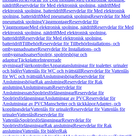
nätdrift
Reservdelar för Med elektronisk spolning, nätdrift
Med
elektronisk spolning, batteridrift
Reservdelar för Med elektronisk
spolning, batteridrift
Med pneumatisk spolning
Reservdelar för Med
pneumatisk spolning
Väggmontage
Reservdelar för
Väggmontage
Med elektronisk spolning, nätdrift
Reservdelar för Med
elektronisk spolning, nätdrift
Med elektronisk spolning,
batteridrift
Reservdelar för Med elektronisk spolning,
batteridrift
Tillbehör
Reservdelar för Tillbehör
Installations- och
ombyggnadssatser
Reservdelar för Installations- och
ombyggnadssatser
Spolrör, spolrörsböjar och
adaptrar
Täckplattor
Integrerade
styrningar
Fjärrkontroller
Apparatanslutningar för toaletter, urinaler
och bidéer
Vattenlås för WC och tvättställ
Reservdelar för Vattenlås
för WC och tvättställ
Anslutningsböjar
Reservdelar för
Anslutningsböjar
Rak anslutning
Reservdelar för Rak
anslutning
Anslutningssats
Reservdelar för
Anslutningssats
Spolrörsförlängningar
Reservdelar för
Spolrörsförlängningar
Anslutningar av PVC
Reservdelar för
Anslutningar av PVC
Manschetter och täckkåpor
Adapter- och
kopplingsdelar
Vattenlås för urinaler
Reservdelar för Vattenlås för
urinaler
Vattenlås
Reservdelar för
Vattenlås
Spolrörsförlängningar
Reservdelar för
Spolrörsförlängningar
Rak anslutning
Reservdelar för Rak
anslutning
Vattenlås för bidéer
Rak