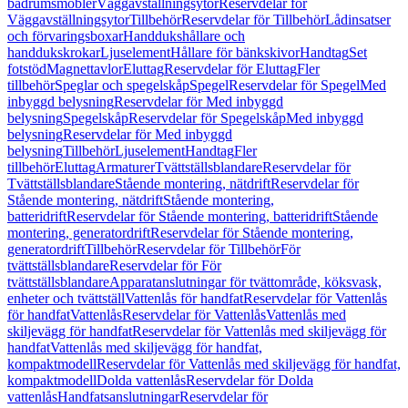
badrumsmöbler
Väggavställningsytor
Reservdelar för
Väggavställningsytor
Tillbehör
Reservdelar för Tillbehör
Lådinsatser
och förvaringsboxar
Handdukshållare och
handdukskrokar
Ljuselement
Hållare för bänkskivor
Handtag
Set
fotstöd
Magnettavlor
Eluttag
Reservdelar för Eluttag
Fler
tillbehör
Speglar och spegelskåp
Spegel
Reservdelar för Spegel
Med
inbyggd belysning
Reservdelar för Med inbyggd
belysning
Spegelskåp
Reservdelar för Spegelskåp
Med inbyggd
belysning
Reservdelar för Med inbyggd
belysning
Tillbehör
Ljuselement
Handtag
Fler
tillbehör
Eluttag
Armaturer
Tvättställsblandare
Reservdelar för
Tvättställsblandare
Stående montering, nätdrift
Reservdelar för
Stående montering, nätdrift
Stående montering,
batteridrift
Reservdelar för Stående montering, batteridrift
Stående
montering, generatordrift
Reservdelar för Stående montering,
generatordrift
Tillbehör
Reservdelar för Tillbehör
För
tvättställsblandare
Reservdelar för För
tvättställsblandare
Apparatanslutningar för tvättområde, köksvask,
enheter och tvättställ
Vattenlås för handfat
Reservdelar för Vattenlås
för handfat
Vattenlås
Reservdelar för Vattenlås
Vattenlås med
skiljevägg för handfat
Reservdelar för Vattenlås med skiljevägg för
handfat
Vattenlås med skiljevägg för handfat,
kompaktmodell
Reservdelar för Vattenlås med skiljevägg för handfat,
kompaktmodell
Dolda vattenlås
Reservdelar för Dolda
vattenlås
Handfatsanslutningar
Reservdelar för