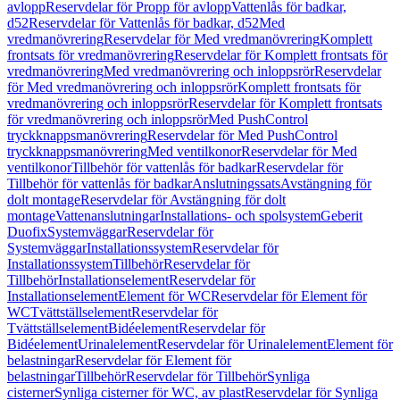
avlopp
Reservdelar för Propp för avlopp
Vattenlås för badkar,
d52
Reservdelar för Vattenlås för badkar, d52
Med
vredmanövrering
Reservdelar för Med vredmanövrering
Komplett
frontsats för vredmanövrering
Reservdelar för Komplett frontsats för
vredmanövrering
Med vredmanövrering och inloppsrör
Reservdelar
för Med vredmanövrering och inloppsrör
Komplett frontsats för
vredmanövrering och inloppsrör
Reservdelar för Komplett frontsats
för vredmanövrering och inloppsrör
Med PushControl
tryckknappsmanövrering
Reservdelar för Med PushControl
tryckknappsmanövrering
Med ventilkonor
Reservdelar för Med
ventilkonor
Tillbehör för vattenlås för badkar
Reservdelar för
Tillbehör för vattenlås för badkar
Anslutningssats
Avstängning för
dolt montage
Reservdelar för Avstängning för dolt
montage
Vattenanslutningar
Installations- och spolsystem
Geberit
Duofix
Systemväggar
Reservdelar för
Systemväggar
Installationssystem
Reservdelar för
Installationssystem
Tillbehör
Reservdelar för
Tillbehör
Installationselement
Reservdelar för
Installationselement
Element för WC
Reservdelar för Element för
WC
Tvättställselement
Reservdelar för
Tvättställselement
Bidéelement
Reservdelar för
Bidéelement
Urinalelement
Reservdelar för Urinalelement
Element för
belastningar
Reservdelar för Element för
belastningar
Tillbehör
Reservdelar för Tillbehör
Synliga
cisterner
Synliga cisterner för WC, av plast
Reservdelar för Synliga