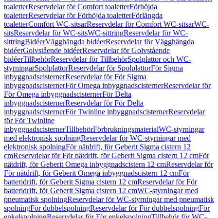
toaletter
Reservdelar för Comfort toaletter
Förhöjda
toaletter
Reservdelar för Förhöjda toaletter
Förlängda
toaletter
Comfort WC-sitsar
Reservdelar för Comfort WC-sitsar
WC-
sits
Reservdelar för WC-sits
WC-sittring
Reservdelar för WC-
sittring
Bidéer
Vägghängda bidéer
Reservdelar för Vägghängda
bidéer
Golvstående bidéer
Reservdelar för Golvstående
bidéer
Tillbehör
Reservdelar för Tillbehör
Spolplattor och WC-
styrningar
Spolplattor
Reservdelar för Spolplattor
För Sigma
inbyggnadscisterner
Reservdelar för För Sigma
inbyggnadscisterner
För Omega inbyggnadscisterner
Reservdelar för
För Omega inbyggnadscisterner
För Delta
inbyggnadscisterner
Reservdelar för För Delta
inbyggnadscisterner
För Twinline inbyggnadscisterner
Reservdelar
för För Twinline
inbyggnadscisterner
Tillbehör
Förbrukningsmaterial
WC-styrningar
med elektronisk spolning
Reservdelar för WC-styrningar med
elektronisk spolning
För nätdrift, för Geberit Sigma cistern 12
cm
Reservdelar för För nätdrift, för Geberit Sigma cistern 12 cm
För
nätdrift, för Geberit Omega inbyggnadscistern 12 cm
Reservdelar för
För nätdrift, för Geberit Omega inbyggnadscistern 12 cm
För
batteridrift, för Geberit Sigma cistern 12 cm
Reservdelar för För
batteridrift, för Geberit Sigma cistern 12 cm
WC-styrningar med
pneumatisk spolning
Reservdelar för WC-styrningar med pneumatisk
spolning
För dubbelspolning
Reservdelar för För dubbelspolning
För
enkelspolning
Reservdelar för För enkelspolning
Tillbehör för WC-