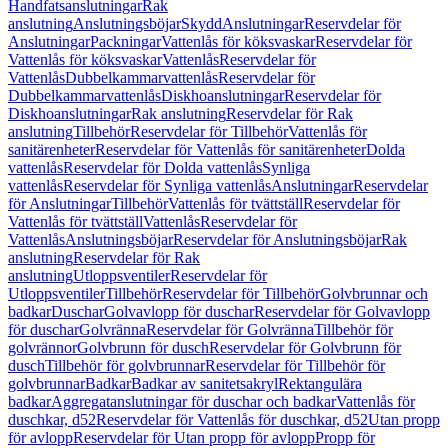
Handfatsanslutningar
Rak
anslutning
Anslutningsböjar
Skydd
Anslutningar
Reservdelar för
Anslutningar
Packningar
Vattenlås för köksvaskar
Reservdelar för
Vattenlås för köksvaskar
Vattenlås
Reservdelar för
Vattenlås
Dubbelkammarvattenlås
Reservdelar för
Dubbelkammarvattenlås
Diskhoanslutningar
Reservdelar för
Diskhoanslutningar
Rak anslutning
Reservdelar för Rak
anslutning
Tillbehör
Reservdelar för Tillbehör
Vattenlås för
sanitärenheter
Reservdelar för Vattenlås för sanitärenheter
Dolda
vattenlås
Reservdelar för Dolda vattenlås
Synliga
vattenlås
Reservdelar för Synliga vattenlås
Anslutningar
Reservdelar
för Anslutningar
Tillbehör
Vattenlås för tvättställ
Reservdelar för
Vattenlås för tvättställ
Vattenlås
Reservdelar för
Vattenlås
Anslutningsböjar
Reservdelar för Anslutningsböjar
Rak
anslutning
Reservdelar för Rak
anslutning
Utloppsventiler
Reservdelar för
Utloppsventiler
Tillbehör
Reservdelar för Tillbehör
Golvbrunnar och
badkar
Duschar
Golvavlopp för duschar
Reservdelar för Golvavlopp
för duschar
Golvränna
Reservdelar för Golvränna
Tillbehör för
golvrännor
Golvbrunn för dusch
Reservdelar för Golvbrunn för
dusch
Tillbehör för golvbrunnar
Reservdelar för Tillbehör för
golvbrunnar
Badkar
Badkar av sanitetsakryl
Rektangulära
badkar
Aggregatanslutningar för duschar och badkar
Vattenlås för
duschkar, d52
Reservdelar för Vattenlås för duschkar, d52
Utan propp
för avlopp
Reservdelar för Utan propp för avlopp
Propp för