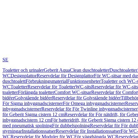
SE
Toaletter och urinaler
Geberit AquaClean duschtoaletter
Duschtoaletter
WC
Designplattor
Reservdelar för Designplattor
För WC-sitsar med du
duschtoalett
Förbrukningsmaterial
Funktionsenheter
Toaletter och WC-s
WC
Toaletter
Reservdelar för Toaletter
WC-sits
Reservdelar för WC-sits
toaletter
Förlängda toaletter
Comfort WC-sitsar
Reservdelar för Comfor
bidéer
Golvstående bidéer
Reservdelar för Golvstående bidéer
Tillbehö
För Sigma inbyggnadscisterner
För Omega inbyggnadscisterner
Reserv
inbyggnadscisterner
Reservdelar för För Twinline inbyggnadscisterner
för Geberit Sigma cistern 12 cm
Reservdelar för För nätdrift, för Gebe
inbyggnadscistern 12 cm
För batteridrift, för Geberit Sigma cistern 12
med pneumatisk spolning
För dubbelspolning
Reservdelar för För dub
styrningar
Installationssatser
Reservdelar för Installationssatser
För WC-s
WC
Reservdelar för Moduler för WC
För vägghängda WC
Reservdela