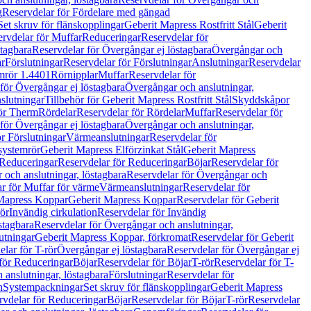
g
Reservdelar för Fördelare med gängad
Set skruv för flänskopplingar
Geberit Mapress Rostfritt Stål
Geberit
rvdelar för Muffar
Reduceringar
Reservdelar för
tagbara
Reservdelar för Övergångar ej löstagbara
Övergångar och
r
Förslutningar
Reservdelar för Förslutningar
Anslutningar
Reservdelar
mrör 1.4401
Rörnipplar
Muffar
Reservdelar för
för Övergångar ej löstagbara
Övergångar och anslutningar,
slutningar
Tillbehör för Geberit Mapress Rostfritt Stål
Skyddskåpor
ör Therm
Rördelar
Reservdelar för Rördelar
Muffar
Reservdelar för
för Övergångar ej löstagbara
Övergångar och anslutningar,
r Förslutningar
Värmeanslutningar
Reservdelar för
 systemrör
Geberit Mapress Elförzinkat Stål
Geberit Mapress
Reduceringar
Reservdelar för Reduceringar
Böjar
Reservdelar för
och anslutningar, löstagbara
Reservdelar för Övergångar och
r för Muffar för värme
Värmeanslutningar
Reservdelar för
Mapress Koppar
Geberit Mapress Koppar
Reservdelar för Geberit
rör
Invändig cirkulation
Reservdelar för Invändig
stagbara
Reservdelar för Övergångar och anslutningar,
utningar
Geberit Mapress Koppar, förkromat
Reservdelar för Geberit
lar för T-rör
Övergångar ej löstagbara
Reservdelar för Övergångar ej
för Reduceringar
Böjar
Reservdelar för Böjar
T-rör
Reservdelar för T-
 anslutningar, löstagbara
Förslutningar
Reservdelar för
n
Systempackningar
Set skruv för flänskopplingar
Geberit Mapress
rvdelar för Reduceringar
Böjar
Reservdelar för Böjar
T-rör
Reservdelar