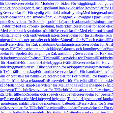
för bidéer
Reservdelar för Moduler för bidéer
För vägghängda och golvs
rinaler, spolningsdrift, med spolkant
Utan skyddskåpa
Reservdelar för 
ng
Reservdelar för För synlig eller dold urinalstyrning
Med integrerad uri
eservdelar för Utan skyddskåpa
Skiljeväggar
Skiljeväggar i plast
Skiljev
ptrar
Reservdelar för Spolrör, spolrörsböjar och adaptrar
Infästningsmate
 nätdrift
Med elektronisk spolning, batteridrift
Reservdelar för Med elektr
e
Med elektronisk spolning, nätdrift
Reservdelar för Med elektronisk spoln
ör
Installations- och ombyggnadssatser
Reservdelar för Installations- oc
ingar för toaletter, urinaler och bidéer
Vattenlås för WC och tvättställ
Re
ning
Reservdelar för Rak anslutning
Anslutningssats
Reservdelar för Ansl
ngar av PVC
Manschetter och täckkåpor
Adapter- och kopplingsdelar
Vatt
delar för Spolrörsförlängningar
Rak anslutning
Reservdelar för Rak ans
 och badrumsmöbler
Tvättställ
Tvättställ
Reservdelar för Tvättställ
Dubbeltvä
 för Handfat
Hörnhandfat
Halvinbyggda tvättställ
Reservdelar för Halvi
Underbyggnadstvättställ
Tillbehör
Propp för avlopp
Infästningsmaterial
Mö
ör Tvättställsunderskåp
För handfat
Reservdelar för För handfat
För tvätts
äll
För tvättställ för bänkskiva
Reservdelar för För tvättställ för bänkskiv
ställ för bänkskiva rektangulärt
Reservdelar för För tvättställ för bänkski
skåp
Mellanhöga skåp
Reservdelar för Mellanhöga skåp
Hängande skåp
R
ningsytor
Tillbehör
Reservdelar för Tillbehör
Lådinsatser och förvaringsb
uttag
Fler tillbehör
Speglar och spegelskåp
Spegel
Reservdelar för Spegel
ing
Reservdelar för Med inbyggd belysning
Tillbehör
Ljuselement
Handta
 montering, nätdrift
Stående montering, batteridrift
Reservdelar för Ståen
hör
Reservdelar för Tillbehör
För tvättställsblandare
Reservdelar för För tv
r handfat
Vattenlås
Reservdelar för Vattenlås
Vattenlås med skiljevägg för