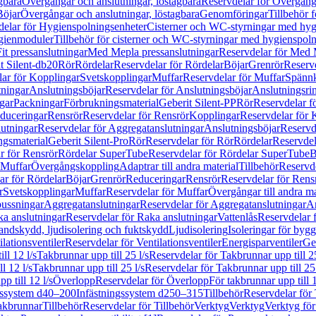
gbara
Övergångar och anslutningar, löstagbara
Reservdelar för Övergånga
Böjar
Övergångar och anslutningar, löstagbara
Genomföringar
Tillbehör 
delar för Hygienspolningsenheter
Cisterner och WC-styrningar med hyg
ygienmoduler
Tillbehör för cisterner och WC-styrningar med hygienspol
t pressanslutningar
Med Mepla pressanslutningar
Reservdelar för Med 
t Silent-db20
Rör
Rördelar
Reservdelar för Rördelar
Böjar
Grenrör
Reservd
ar för Kopplingar
Svetskopplingar
Muffar
Reservdelar för Muffar
Spännk
tningar
Anslutningsböjar
Reservdelar för Anslutningsböjar
Anslutningsri
gar
Packningar
Förbrukningsmaterial
Geberit Silent-PP
Rör
Reservdelar f
educeringar
Rensrör
Reservdelar för Rensrör
Kopplingar
Reservdelar för 
utningar
Reservdelar för Aggregatanslutningar
Anslutningsböjar
Reservd
ngsmaterial
Geberit Silent-Pro
Rör
Reservdelar för Rör
Rördelar
Reservdel
r för Rensrör
Rördelar SuperTube
Reservdelar för Rördelar SuperTube
B
 Muffar
Övergångskoppling
Adaptrar till andra material
Tillbehör
Reservde
ar för Rördelar
Böjar
Grenrör
Reduceringar
Rensrör
Reservdelar för Rens
r
Svetskopplingar
Muffar
Reservdelar för Muffar
Övergångar till andra ma
bussningar
Aggregatanslutningar
Reservdelar för Aggregatanslutningar
An
a anslutningar
Reservdelar för Raka anslutningar
Vattenlås
Reservdelar f
andskydd, ljudisolering och fuktskydd
Ljudisolering
Isoleringar för byg
ilationsventiler
Reservdelar för Ventilationsventiler
Energisparventiler
Ge
ll 12 l/s
Takbrunnar upp till 25 l/s
Reservdelar för Takbrunnar upp till 25
l 12 l/s
Takbrunnar upp till 25 l/s
Reservdelar för Takbrunnar upp till 25 
p till 12 l/s
Överlopp
Reservdelar för Överlopp
För takbrunnar upp till 1
gssystem d40–200
Infästningssystem d250–315
Tillbehör
Reservdelar för 
akbrunnar
Tillbehör
Reservdelar för Tillbehör
Verktyg
Verktyg
Verktyg för