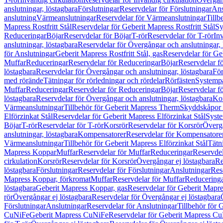
anslutningar, löstagbara
Förslutningar
Reservdelar för Förslutningar
Ans
anslutning
Värmeanslutningar
Reservdelar för Värmeanslutningar
Tillb
Mapress Rostfritt Stål
Reservdelar för Geberit Mapress Rostfritt Stål
Sy
Reduceringar
Böjar
Reservdelar för Böjar
T-rör
Reservdelar för T-rör
In
anslutningar, löstagbara
Reservdelar för Övergångar och anslutningar, 
för Anslutningar
Geberit Mapress Rostfritt Stål, gas
Reservdelar för Geb
Muffar
Reduceringar
Reservdelar för Reduceringar
Böjar
Reservdelar f
löstagbara
Reservdelar för Övergångar och anslutningar, löstagbara
För
med rörände
Tätningar för rörledningar och rördelar
Rörfästen
Systemp
Muffar
Reduceringar
Reservdelar för Reduceringar
Böjar
Reservdelar f
löstagbara
Reservdelar för Övergångar och anslutningar, löstagbara
Ko
Värmeanslutningar
Tillbehör för Geberit Mapress Therm
Skyddskåpor 
Elförzinkat Stål
Reservdelar för Geberit Mapress Elförzinkat Stål
Syste
Böjar
T-rör
Reservdelar för T-rör
Korsrör
Reservdelar för Korsrör
Övergå
anslutningar, löstagbara
Kompensatorer
Reservdelar för Kompensatore
Värmeanslutningar
Tillbehör för Geberit Mapress Elförzinkat Stål
Tätn
Mapress Koppar
Muffar
Reservdelar för Muffar
Reduceringar
Reservdel
cirkulation
Korsrör
Reservdelar för Korsrör
Övergångar ej löstagbara
Re
löstagbara
Förslutningar
Reservdelar för Förslutningar
Anslutningar
Res
Mapress Koppar, förkromat
Muffar
Reservdelar för Muffar
Reducering
löstagbara
Geberit Mapress Koppar, gas
Reservdelar för Geberit Mapr
rör
Övergångar ej löstagbara
Reservdelar för Övergångar ej löstagbara
Förslutningar
Anslutningar
Reservdelar för Anslutningar
Tillbehör för
CuNiFe
Geberit Mapress CuNiFe
Reservdelar för Geberit Mapress C