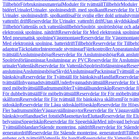
Tillbehör
Förbrukningsmaterial
Moduler för tvättställ
Tillbehör
Moduler 
bidéer
Urinaler
Urinaler, spolningsdrift, med spolkant
Reservdelar för U
Urinaler, spolningsdrift, spolkantlösa
För synlig eller dold urinalstyrni
vattenfri drift
Reservdelar för Urinaler, vattenfri drift
Utan skyddskåpa
R
Tillbehör
Vattenlås och vattenlåstillbehör
Spolrör, spolrörsböjar och ada
elektronisk spolning, nätdrift
Reservdelar för Med elektronisk spolning,
Med pneumatisk spolning
Väggmontage
Reservdelar för Väggmontag
Med elektronisk spolning, batteridrift
Tillbehör
Reservdelar för Tillbeh
adaptrar
Täckplattor
Integrerade styrningar
Fjärrkontroller
Apparatanslutn
tvättställ
Anslutningsböjar
Reservdelar för Anslutningsböjar
Rak anslut
Spolrörsförlängningar
Anslutningar av PVC
Reservdelar för Anslutni
urinaler
Vattenlås
Reservdelar för Vattenlås
Spolrörsförlängningar
Reserv
anslutning
Anslutningsböjar
Skydd
Anslutningar
Packningar
Tvättställ
bänkskiva
Reservdelar för Tvättställ för bänkskiva
Handfat
Reservdelar
tvättställ
Inbyggnadstvättställ
Underbyggnadstvättställ
Reservdelar för 
med möbeltvättställ
Badrumsmöbler
Tvättställsunderskåp
Reservdelar f
För dubbeltvättställ
För möbeltvättställ
Reservdelar för För möbeltvättst
skålform
Reservdelar för För tvättställ för bänkskiva skålform
För tvätt
sidoskåp
Reservdelar för Låga sidoskåp
Högskåp
Reservdelar för Hög
Fler badrumsmöbler
Väggavställningsytor
Reservdelar för Väggavställ
bänkskivor
Handtag
Set fotstöd
Magnettavlor
Eluttag
Reservdelar för El
belysning
Spegelskåp
Reservdelar för Spegelskåp
Med inbyggd belysn
Tvättställsblandare
Stående montering, nätdrift
Reservdelar för Stående
generatordrift
Reservdelar för Stående montering, generatordrift
Tillbe
enheter och tvättställ
Vattenlås för handfat
Reservdelar för Vattenlås fö