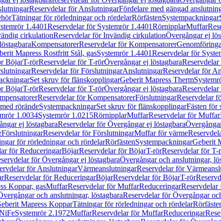
lutningar
Reservdelar för Anslutningar
Fördelare med gängad anslutnin
ehör
Tätningar för rörledningar och rördelar
Rörfästen
Systempackningar
stemrör 1.4401
Reservdelar för Systemrör 1.4401
Rörnipplar
Muffar
Rese
vändig cirkulation
Reservdelar för Invändig cirkulation
Övergångar ej lös
löstagbara
Kompensatorer
Reservdelar för Kompensatorer
Genomföringa
erit Mapress Rostfritt Stål, gas
Systemrör 1.4401
Reservdelar för Syste
ör Böjar
T-rör
Reservdelar för T-rör
Övergångar ej löstagbara
Reservdelar 
slutningar
Reservdelar för Förslutningar
Anslutningar
Reservdelar för An
ackningar
Set skruv för flänskopplingar
Geberit Mapress Therm
Systemr
ör Böjar
T-rör
Reservdelar för T-rör
Övergångar ej löstagbara
Reservdelar 
mpensatorer
Reservdelar för Kompensatorer
Förslutningar
Reservdelar fö
med rörände
Systempackningar
Set skruv för flänskopplingar
Fästen för
mrör 1.0034
Systemrör 1.0215
Rörnipplar
Muffar
Reservdelar för Muffar
ngar ej löstagbara
Reservdelar för Övergångar ej löstagbara
Övergångar 
r
Förslutningar
Reservdelar för Förslutningar
Muffar för värme
Reservdela
ingar för rörledningar och rördelar
Rörfästen
Systempackningar
Geberit 
ar för Reduceringar
Böjar
Reservdelar för Böjar
T-rör
Reservdelar för T-
servdelar för Övergångar ej löstagbara
Övergångar och anslutningar, lö
ervdelar för Anslutningar
Värmeanslutningar
Reservdelar för Värmeansl
ar
Reservdelar för Reduceringar
Böjar
Reservdelar för Böjar
T-rör
Reservde
ess Koppar, gas
Muffar
Reservdelar för Muffar
Reduceringar
Reservdelar 
Övergångar och anslutningar, löstagbara
Reservdelar för Övergångar och
 Geberit Mapress Koppar
Tätningar för rörledningar och rördelar
Rörfäste
uNiFe
Systemrör 2.1972
Muffar
Reservdelar för Muffar
Reduceringar
Rese