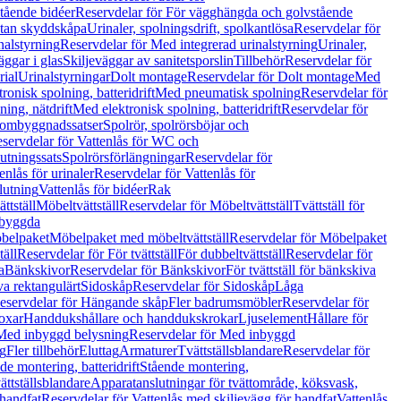
tående bidéer
Reservdelar för För vägghängda och golvstående
Utan skyddskåpa
Urinaler, spolningsdrift, spolkantlösa
Reservdelar för
nalstyrning
Reservdelar för Med integrerad urinalstyrning
Urinaler,
äggar i glas
Skiljeväggar av sanitetsporslin
Tillbehör
Reservdelar för
rial
Urinalstyrningar
Dolt montage
Reservdelar för Dolt montage
Med
onisk spolning, batteridrift
Med pneumatisk spolning
Reservdelar för
ing, nätdrift
Med elektronisk spolning, batteridrift
Reservdelar för
h ombyggnadssatser
Spolrör, spolrörsböjar och
servdelar för Vattenlås för WC och
utningssats
Spolrörsförlängningar
Reservdelar för
enlås för urinaler
Reservdelar för Vattenlås för
lutning
Vattenlås för bidéer
Rak
ttställ
Möbeltvättställ
Reservdelar för Möbeltvättställ
Tvättställ för
nbyggda
belpaket
Möbelpaket med möbeltvättställ
Reservdelar för Möbelpaket
täll
Reservdelar för För tvättställ
För dubbeltvättställ
Reservdelar för
a
Bänkskivor
Reservdelar för Bänkskivor
För tvättställ för bänkskiva
va rektangulärt
Sidoskåp
Reservdelar för Sidoskåp
Låga
eservdelar för Hängande skåp
Fler badrumsmöbler
Reservdelar för
oxar
Handdukshållare och handdukskrokar
Ljuselement
Hållare för
Med inbyggd belysning
Reservdelar för Med inbyggd
g
Fler tillbehör
Eluttag
Armaturer
Tvättställsblandare
Reservdelar för
de montering, batteridrift
Stående montering,
ättställsblandare
Apparatanslutningar för tvättområde, köksvask,
 handfat
Reservdelar för Vattenlås med skiljevägg för handfat
Vattenlås