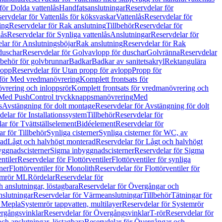
för Dolda vattenlås
Handfatsanslutningar
Reservdelar för
ervdelar för Vattenlås för köksvaskar
Vattenlås
Reservdelar för
ing
Reservdelar för Rak anslutning
Tillbehör
Reservdelar för
lås
Reservdelar för Synliga vattenlås
Anslutningar
Reservdelar för
lar för Anslutningsböjar
Rak anslutning
Reservdelar för Rak
duschar
Reservdelar för Golvavlopp för duschar
Golvränna
Reservdelar
lbehör för golvbrunnar
Badkar
Badkar av sanitetsakryl
Rektangulära
lopp
Reservdelar för Utan propp för avlopp
Propp för
 för Med vredmanövrering
Komplett frontsats för
vrering och inloppsrör
Komplett frontsats för vredmanövrering och
 Med PushControl tryckknappsmanövrering
Med
s
Avstängning för dolt montage
Reservdelar för Avstängning för dolt
elar för Installationssystem
Tillbehör
Reservdelar för
ar för Tvättställselement
Bidéelement
Reservdelar för
r för Tillbehör
Synliga cisterner
Synliga cisterner för WC, av
rad
Lågt och halvhögt monterad
Reservdelar för Lågt och halvhögt
yggnadscisterner
Sigma inbyggnadscisterner
Reservdelar för Sigma
ntiler
Reservdelar för Flottörventiler
Flottörventiler för synliga
ner
Flottörventiler för Monolith
Reservdelar för Flottörventiler för
emrör ML
Rördelar
Reservdelar för
 anslutningar, löstagbara
Reservdelar för Övergångar och
slutningar
Reservdelar för Värmeanslutningar
Tillbehör
Tätningar för
 Mepla
Systemrör tappvatten, multilayer
Reservdelar för Systemrör
rgångsvinklar
Reservdelar för Övergångsvinklar
T-rör
Reservdelar för
ch anslutningar, löstagbara
Reservdelar för Övergångar och