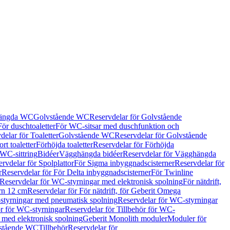
hängda WC
Golvstående WC
Reservdelar för Golvstående
För duschtoaletter
För WC-sitsar med duschfunktion och
delar för Toaletter
Golvstående WC
Reservdelar för Golvstående
rt toaletter
Förhöjda toaletter
Reservdelar för Förhöjda
 WC-sittring
Bidéer
Vägghängda bidéer
Reservdelar för Vägghängda
rvdelar för Spolplattor
För Sigma inbyggnadscisterner
Reservdelar för
r
Reservdelar för För Delta inbyggnadscisterner
För Twinline
Reservdelar för WC-styrningar med elektronisk spolning
För nätdrift,
ern 12 cm
Reservdelar för För nätdrift, för Geberit Omega
tyrningar med pneumatisk spolning
Reservdelar för WC-styrningar
ör för WC-styrningar
Reservdelar för Tillbehör för WC-
 med elektronisk spolning
Geberit Monolith moduler
Moduler för
vstående WC
Tillbehör
Reservdelar för