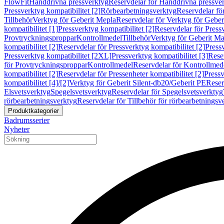
FlowFit
Handdrivna pressverktyg
Reservdelar för Handdrivna pressve
Pressverktyg kompatibilitet [2]
Rörbearbetningsverktyg
Reservdelar fö
Tillbehör
Verktyg för Geberit Mepla
Reservdelar för Verktyg för Geber
kompatibilitet [1]
Pressverktyg kompatibilitet [2]
Reservdelar för Pressv
Provtryckningsproppar
Kontrollmedel
Tillbehör
Verktyg för Geberit Ma
kompatibilitet [2]
Reservdelar för Pressverktyg kompatibilitet [2]
Pressv
Pressverktyg kompatibilitet [2XL]
Pressverktyg kompatibilitet [3]
Reser
för Provtryckningsproppar
Kontrollmedel
Reservdelar för Kontrollmed
kompatibilitet [2]
Reservdelar för Pressenheter kompatibilitet [2]
Pressv
kompatibilitet [4]/[2]
Verktyg för Geberit Silent-db20/Geberit PE
Reser
Elsvetsverktyg
Spegelsvetsverktyg
Reservdelar för Spegelsvetsverktyg
rörbearbetningsverktyg
Reservdelar för Tillbehör för rörbearbetningsv
Produktkategorier
Badrumsserier
Nyheter