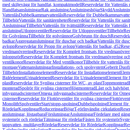
med skiljevägg för handfat, kompaktmodell
Reservdelar för Vattenlås
Handfatsanslutningar
Rak anslutning
Anslutningsböjar
Skydd
Anslutnin
Vattenlås
Dubbelkammarvattenlås
Reservdelar för Dubbelkammarvatte
Tillbehör
Vattenlås för sanitärenheter
Reservdelar för Vattenlås för sani
Anslutningar
Tillbehör
Vattenlås för tvättställ
Reservdelar för Vattenlås fö
anslutning
Utloppsventiler
Reservdelar för Utloppsventiler
Tillbehör
Res
för Golvränna
Tillbehör för golvrännor
Golvbrunn för dusch
Reservdela
badkar
Aggregatanslutningar för duschar och badkar
Vattenlås för dus
avlopp
Reservdelar för Propp för avlopp
Vattenlås för badkar, d52
Reser
vredmanövrering
Reservdelar för Komplett frontsats för vredmanövrer
inloppsrör
Reservdelar för Komplett frontsats för vredmanövrering och
ventilkonor
Reservdelar för Med ventilkonor
Tillbehör för vattenlås fö
montage
Vattenanslutningar
Installations- och spolsystem
Geberit Duof
Tillbehör
Installationselement
Reservdelar för Installationselement
Elem
Bidéelement
Urinalelement
Reservdelar för Urinalelement
Element för 
plast
Reservdelar för Synliga cisterner för WC, av plast
Toppmonterad
monterad
Spolrör för synliga cisterner
Högmonterad
Lågt och halvhögt
inbyggnadscisterner
Omega inbyggnadscisterner
Reservdelar för Omeg
cisterner
Reservdelar för Flottörventiler för synliga cisterner
Flottörvent
Monolith
Spolventiler
Start/stopp-spolning
Dubbelspolning
Element för 
Rördelar
Kopplingar
Reduceringar
Böjar
T-rör
Invändig cirkulation
Reser
anslutningar, löstagbara
Förslutningar
Anslutningar
Fördelare med gäng
systemrör och rördelar
Tätningar för rördelar
Fästen för systemrör
Syst
tappvatten, multilayer
Rördelar
Reservdelar för Rördelar
Kopplingar
Res
T-rör
Invändig cirkulation
Reservdelar för Invändig cirkulation
Övergång