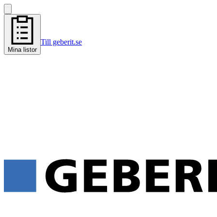
Till geberit.se
Mina listor