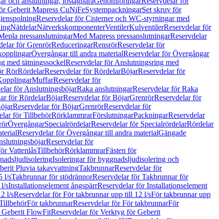
r och anslutningar, löstagbara
Genomföringar
Reservdelar för
för Geberit Mapress CuNiFe
Systempackningar
Set skruv för
ienspolning
Reservdelar för Cisterner och WC-styrningar med
ning
Nätdelar
Nätverkskomponenter
Ventiler
Kulventiler
Reservdelar för
Mepla pressanslutningar
Med Mapress pressanslutningar
Reservdelar
elar för Grenrör
Reduceringar
Rensrör
Reservdelar för
opplingar
Övergångar till andra material
Reservdelar för Övergångar
ng med tätningssockel
Reservdelar för Anslutningsring med
ör Rör
Rördelar
Reservdelar för Rördelar
Böjar
Reservdelar för
Kopplingar
Muffar
Reservdelar för
elar för Anslutningsböjar
Raka anslutningar
Reservdelar för Raka
ar för Rördelar
Böjar
Reservdelar för Böjar
Grenrör
Reservdelar för
öjar
Reservdelar för Böjar
Grenrör
Reservdelar för
lar för Tillbehör
Rörklammrar
Förslutningar
Packningar
Reservdelar
rör
Övergångar
Specialrördelar
Reservdelar för Specialrördelar
Rördelar
terial
Reservdelar för Övergångar till andra material
Gängade
slutningsböjar
Reservdelar för
ör Vattenlås
Tillbehör
Rörklammrar
Fästen för
gnadsljudisolering
Isoleringar för byggnadsljudisolering och
berit Pluvia takavvattning
Takbrunnar
Reservdelar för
 l/s
Takbrunnar för stödrännor
Reservdelar för Takbrunnar för
l/s
Installationselement ångspärr
Reservdelar för Installationselement
2 l/s
Reservdelar för För takbrunnar upp till 12 l/s
För takbrunnar upp
Tillbehör
För takbrunnar
Reservdelar för För takbrunnar
För
 Geberit FlowFit
Reservdelar för Verktyg för Geberit