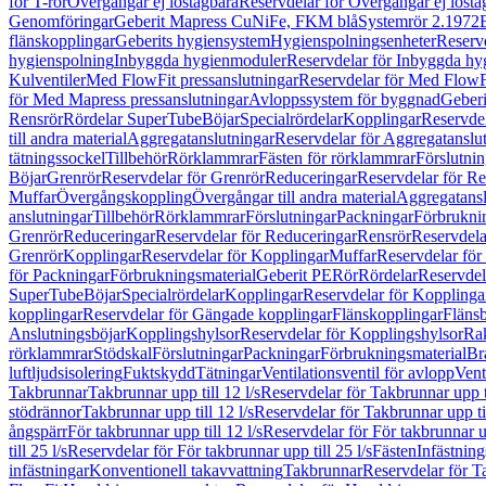
för T-rör
Övergångar ej löstagbara
Reservdelar för Övergångar ej lösta
Genomföringar
Geberit Mapress CuNiFe, FKM blå
Systemrör 2.1972
flänskopplingar
Geberits hygiensystem
Hygienspolningsenheter
Reserv
hygienspolning
Inbyggda hygienmoduler
Reservdelar för Inbyggda h
Kulventiler
Med FlowFit pressanslutningar
Reservdelar för Med FlowFi
för Med Mapress pressanslutningar
Avloppssystem för byggnad
Geberi
Rensrör
Rördelar SuperTube
Böjar
Specialrördelar
Kopplingar
Reservdel
till andra material
Aggregatanslutningar
Reservdelar för Aggregatanslu
tätningssockel
Tillbehör
Rörklammrar
Fästen för rörklammrar
Förslutnin
Böjar
Grenrör
Reservdelar för Grenrör
Reduceringar
Reservdelar för R
Muffar
Övergångskoppling
Övergångar till andra material
Aggregatansl
anslutningar
Tillbehör
Rörklammrar
Förslutningar
Packningar
Förbrukni
Grenrör
Reduceringar
Reservdelar för Reduceringar
Rensrör
Reservdela
Grenrör
Kopplingar
Reservdelar för Kopplingar
Muffar
Reservdelar för
för Packningar
Förbrukningsmaterial
Geberit PE
Rör
Rördelar
Reservdel
SuperTube
Böjar
Specialrördelar
Kopplingar
Reservdelar för Kopplinga
kopplingar
Reservdelar för Gängade kopplingar
Flänskopplingar
Fläns
Anslutningsböjar
Kopplingshylsor
Reservdelar för Kopplingshylsor
Rak
rörklammrar
Stödskal
Förslutningar
Packningar
Förbrukningsmaterial
Br
luftljudsisolering
Fuktskydd
Tätningar
Ventilationsventil för avlopp
Vent
Takbrunnar
Takbrunnar upp till 12 l/s
Reservdelar för Takbrunnar upp ti
stödrännor
Takbrunnar upp till 12 l/s
Reservdelar för Takbrunnar upp til
ångspärr
För takbrunnar upp till 12 l/s
Reservdelar för För takbrunnar up
till 25 l/s
Reservdelar för För takbrunnar upp till 25 l/s
Fästen
Infästnin
infästningar
Konventionell takavvattning
Takbrunnar
Reservdelar för T