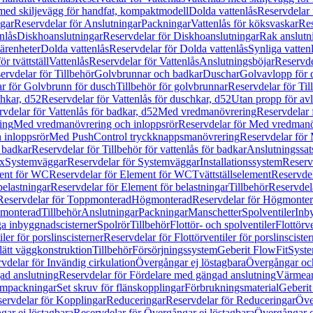
 med skiljevägg för handfat, kompaktmodell
Dolda vattenlås
Reservdelar 
gar
Reservdelar för Anslutningar
Packningar
Vattenlås för köksvaskar
Res
nlås
Diskhoanslutningar
Reservdelar för Diskhoanslutningar
Rak anslutn
tärenheter
Dolda vattenlås
Reservdelar för Dolda vattenlås
Synliga vatten
r tvättställ
Vattenlås
Reservdelar för Vattenlås
Anslutningsböjar
Reservde
ervdelar för Tillbehör
Golvbrunnar och badkar
Duschar
Golvavlopp för 
r för Golvbrunn för dusch
Tillbehör för golvbrunnar
Reservdelar för Til
chkar, d52
Reservdelar för Vattenlås för duschkar, d52
Utan propp för av
vdelar för Vattenlås för badkar, d52
Med vredmanövrering
Reservdelar
ing
Med vredmanövrering och inloppsrör
Reservdelar för Med vredmanö
 inloppsrör
Med PushControl tryckknappsmanövrering
Reservdelar för
r badkar
Reservdelar för Tillbehör för vattenlås för badkar
Anslutningssat
ix
Systemväggar
Reservdelar för Systemväggar
Installationssystem
Reservd
ent för WC
Reservdelar för Element för WC
Tvättställselement
Reservdel
belastningar
Reservdelar för Element för belastningar
Tillbehör
Reservdela
Reservdelar för Toppmonterad
Högmonterad
Reservdelar för Högmonte
 monterad
Tillbehör
Anslutningar
Packningar
Manschetter
Spolventiler
Inb
a inbyggnadscisterner
Spolrör
Tillbehör
Flottör- och spolventiler
Flottörve
iler för porslinscisterner
Reservdelar för Flottörventiler för porslinscister
lätt väggkonstruktion
Tillbehör
Försörjningssystem
Geberit FlowFit
Syst
vdelar för Invändig cirkulation
Övergångar ej löstagbara
Övergångar och
ad anslutning
Reservdelar för Fördelare med gängad anslutning
Värmean
empackningar
Set skruv för flänskopplingar
Förbrukningsmaterial
Geberit
ervdelar för Kopplingar
Reduceringar
Reservdelar för Reduceringar
Öve
ar ej löstagbara
Reservdelar för Övergångar ej löstagbara
Övergångar o