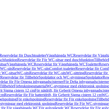
Reservdelar för Duschtoaletter
Vägghängda WC
Reservdelar för Vägg
schfunktion
Reservdelar för För WC-sitsar med duschfunktion
Tillbehör
itsar
Vägghängda WC
Reservdelar för Vägghängda WC
Toaletter
Reserv
WC-sits
Reservdelar för WC-sits
Comfort toaletter
Reservdelar för Comfo
t WC-sitsar
WC-sits
Reservdelar för WC-sits
WC-sittring
Reservdelar för
r
Reservdelar för Tillbehör
Spolplattor och WC-styrningar
Spolplattor
Rese
delar för För Omega inbyggnadscisterner
För Delta inbyggnadscisterne
Tillbehör
Förbrukningsmaterial
WC-styrningar med elektronisk spolning
rit Sigma cistern 12 cm
För nätdrift, för Geberit Omega inbyggnadscist
 cm
Reservdelar för För batteridrift, för Geberit Sigma cistern 12 cm
WC-s
belspolning
För enkelspolning
Reservdelar för För enkelspolning
Tillbeh
tyrningar med elektronisk spolning
Reservdelar för För WC-styrningar
r för För vägghängda WC
För golvstående WC
Reservdelar för För gol