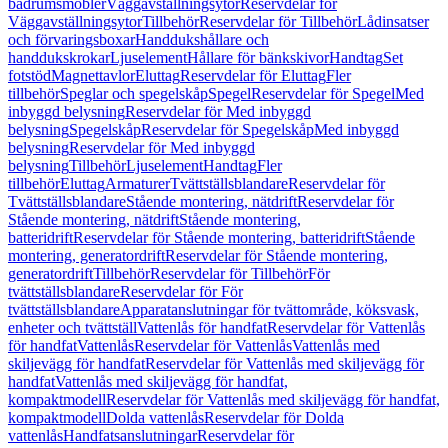
badrumsmöbler
Väggavställningsytor
Reservdelar för
Väggavställningsytor
Tillbehör
Reservdelar för Tillbehör
Lådinsatser
och förvaringsboxar
Handdukshållare och
handdukskrokar
Ljuselement
Hållare för bänkskivor
Handtag
Set
fotstöd
Magnettavlor
Eluttag
Reservdelar för Eluttag
Fler
tillbehör
Speglar och spegelskåp
Spegel
Reservdelar för Spegel
Med
inbyggd belysning
Reservdelar för Med inbyggd
belysning
Spegelskåp
Reservdelar för Spegelskåp
Med inbyggd
belysning
Reservdelar för Med inbyggd
belysning
Tillbehör
Ljuselement
Handtag
Fler
tillbehör
Eluttag
Armaturer
Tvättställsblandare
Reservdelar för
Tvättställsblandare
Stående montering, nätdrift
Reservdelar för
Stående montering, nätdrift
Stående montering,
batteridrift
Reservdelar för Stående montering, batteridrift
Stående
montering, generatordrift
Reservdelar för Stående montering,
generatordrift
Tillbehör
Reservdelar för Tillbehör
För
tvättställsblandare
Reservdelar för För
tvättställsblandare
Apparatanslutningar för tvättområde, köksvask,
enheter och tvättställ
Vattenlås för handfat
Reservdelar för Vattenlås
för handfat
Vattenlås
Reservdelar för Vattenlås
Vattenlås med
skiljevägg för handfat
Reservdelar för Vattenlås med skiljevägg för
handfat
Vattenlås med skiljevägg för handfat,
kompaktmodell
Reservdelar för Vattenlås med skiljevägg för handfat,
kompaktmodell
Dolda vattenlås
Reservdelar för Dolda
vattenlås
Handfatsanslutningar
Reservdelar för