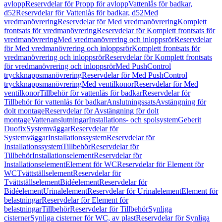
avlopp
Reservdelar för Propp för avlopp
Vattenlås för badkar,
d52
Reservdelar för Vattenlås för badkar, d52
Med
vredmanövrering
Reservdelar för Med vredmanövrering
Komplett
frontsats för vredmanövrering
Reservdelar för Komplett frontsats för
vredmanövrering
Med vredmanövrering och inloppsrör
Reservdelar
för Med vredmanövrering och inloppsrör
Komplett frontsats för
vredmanövrering och inloppsrör
Reservdelar för Komplett frontsats
för vredmanövrering och inloppsrör
Med PushControl
tryckknappsmanövrering
Reservdelar för Med PushControl
tryckknappsmanövrering
Med ventilkonor
Reservdelar för Med
ventilkonor
Tillbehör för vattenlås för badkar
Reservdelar för
Tillbehör för vattenlås för badkar
Anslutningssats
Avstängning för
dolt montage
Reservdelar för Avstängning för dolt
montage
Vattenanslutningar
Installations- och spolsystem
Geberit
Duofix
Systemväggar
Reservdelar för
Systemväggar
Installationssystem
Reservdelar för
Installationssystem
Tillbehör
Reservdelar för
Tillbehör
Installationselement
Reservdelar för
Installationselement
Element för WC
Reservdelar för Element för
WC
Tvättställselement
Reservdelar för
Tvättställselement
Bidéelement
Reservdelar för
Bidéelement
Urinalelement
Reservdelar för Urinalelement
Element för
belastningar
Reservdelar för Element för
belastningar
Tillbehör
Reservdelar för Tillbehör
Synliga
cisterner
Synliga cisterner för WC, av plast
Reservdelar för Synliga