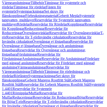
Värmeanslutningar
Tillbehör
Tätningar för systemrör och
rördelar
Tätningar för rördelar
Fästen för
systemrör
Systempackningar
Set skruv för
flänskopplingar
Förbrukningsmaterial
Geberit Mepla
Systemrör
tappvatten, multilayer
Reservdelar för Systemrör tappvatten,
multilayer
Rördelar
Reservdelar för Rördelar
Kopplingar
Reservdelar
för Kopplingar
Reduceringar
Reservdelar för
Reduceringar
Övergångsvinklar
Reservdelar för Övergångsvinklar
T-
rör
Reservdelar för T-rör
Invändig cirkulation
Reservdelar för
Invändig cirkulation
Övergångar ej löstagbara
Reservdelar för
Övergångar ej löstagbara
Övergångar och anslutningar,
löstagbara
Reservdelar för Övergångar och anslutningar,
löstagbara
Förslutningar
Reservdelar för
Förslutningar
Anslutningar
Reservdelar för Anslutningar
Fördelare
med gängad anslutning
Reservdelar för Fördelare med gängad
anslutning
Värmeanslutningar
Reservdelar för
Värmeanslutningar
Tillbehör
Tätningar för rörledningar och
rördelar
Rörfästen
Systempackningar
Set skruv för
flänskopplingar
Geberit Mapress Rostfritt Stål
Geberit Mapress
Rostfritt Stål
Reservdelar för Geberit Mapress Rostfritt Stål
Systemrör
1.4401
Reservdelar för Systemrör
1.4401
Rörnipplar
Muffar
Reservdelar för
Muffar
Reduceringar
Reservdelar för Reduceringar
Böjar
Reservdelar
för Böjar
T-rör
Reservdelar för T-rör
Invändig cirkulation
Reservdelar
för Invändig cirkulation
Övergångar ej löstagbara
Reservdelar för