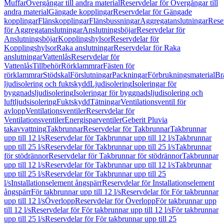
Muffar
Övergångar till andra material
Reservdelar för Övergångar till
andra material
Gängade kopplingar
Reservdelar för Gängade
kopplingar
Flänskopplingar
Flänsbussningar
Aggregatanslutningar
Rese
för Aggregatanslutningar
Anslutningsböjar
Reservdelar för
Anslutningsböjar
Kopplingshylsor
Reservdelar för
Kopplingshylsor
Raka anslutningar
Reservdelar för Raka
anslutningar
Vattenlås
Reservdelar för
Vattenlås
Tillbehör
Rörklammrar
Fästen för
rörklammrar
Stödskal
Förslutningar
Packningar
Förbrukningsmaterial
Br
ljudisolering och fuktskydd
Ljudisolering
Isoleringar för
byggnadsljudisolering
Isoleringar för byggnadsljudisolering och
luftljudsisolering
Fuktskydd
Tätningar
Ventilationsventil för
avlopp
Ventilationsventiler
Reservdelar för
Ventilationsventiler
Energisparventiler
Geberit Pluvia
takavvattning
Takbrunnar
Reservdelar för Takbrunnar
Takbrunnar
upp till 12 l/s
Reservdelar för Takbrunnar upp till 12 l/s
Takbrunnar
upp till 25 l/s
Reservdelar för Takbrunnar upp till 25 l/s
Takbrunnar
för stödrännor
Reservdelar för Takbrunnar för stödrännor
Takbrunnar
upp till 12 l/s
Reservdelar för Takbrunnar upp till 12 l/s
Takbrunnar
upp till 25 l/s
Reservdelar för Takbrunnar upp till 25
l/s
Installationselement ångspärr
Reservdelar för Installationselement
ångspärr
För takbrunnar upp till 12 l/s
Reservdelar för För takbrunnar
upp till 12 l/s
Överlopp
Reservdelar för Överlopp
För takbrunnar upp
till 12 l/s
Reservdelar för För takbrunnar upp till 12 l/s
För takbrunnar
upp till 25 l/s
Reservdelar för För takbrunnar upp till 25