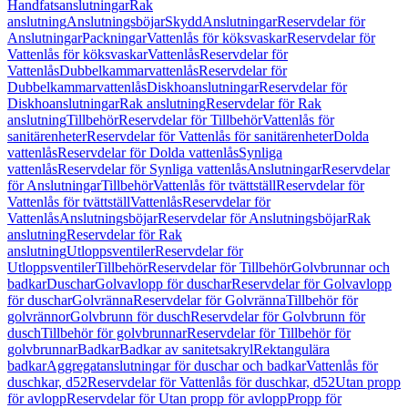
Handfatsanslutningar
Rak
anslutning
Anslutningsböjar
Skydd
Anslutningar
Reservdelar för
Anslutningar
Packningar
Vattenlås för köksvaskar
Reservdelar för
Vattenlås för köksvaskar
Vattenlås
Reservdelar för
Vattenlås
Dubbelkammarvattenlås
Reservdelar för
Dubbelkammarvattenlås
Diskhoanslutningar
Reservdelar för
Diskhoanslutningar
Rak anslutning
Reservdelar för Rak
anslutning
Tillbehör
Reservdelar för Tillbehör
Vattenlås för
sanitärenheter
Reservdelar för Vattenlås för sanitärenheter
Dolda
vattenlås
Reservdelar för Dolda vattenlås
Synliga
vattenlås
Reservdelar för Synliga vattenlås
Anslutningar
Reservdelar
för Anslutningar
Tillbehör
Vattenlås för tvättställ
Reservdelar för
Vattenlås för tvättställ
Vattenlås
Reservdelar för
Vattenlås
Anslutningsböjar
Reservdelar för Anslutningsböjar
Rak
anslutning
Reservdelar för Rak
anslutning
Utloppsventiler
Reservdelar för
Utloppsventiler
Tillbehör
Reservdelar för Tillbehör
Golvbrunnar och
badkar
Duschar
Golvavlopp för duschar
Reservdelar för Golvavlopp
för duschar
Golvränna
Reservdelar för Golvränna
Tillbehör för
golvrännor
Golvbrunn för dusch
Reservdelar för Golvbrunn för
dusch
Tillbehör för golvbrunnar
Reservdelar för Tillbehör för
golvbrunnar
Badkar
Badkar av sanitetsakryl
Rektangulära
badkar
Aggregatanslutningar för duschar och badkar
Vattenlås för
duschkar, d52
Reservdelar för Vattenlås för duschkar, d52
Utan propp
för avlopp
Reservdelar för Utan propp för avlopp
Propp för