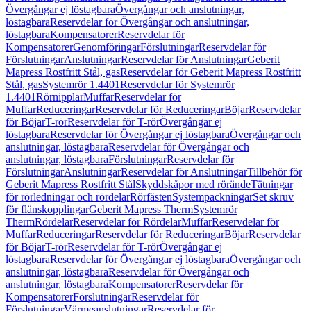
Övergångar ej löstagbara
Övergångar och anslutningar,
löstagbara
Reservdelar för Övergångar och anslutningar,
löstagbara
Kompensatorer
Reservdelar för
Kompensatorer
Genomföringar
Förslutningar
Reservdelar för
Förslutningar
Anslutningar
Reservdelar för Anslutningar
Geberit
Mapress Rostfritt Stål, gas
Reservdelar för Geberit Mapress Rostfritt
Stål, gas
Systemrör 1.4401
Reservdelar för Systemrör
1.4401
Rörnipplar
Muffar
Reservdelar för
Muffar
Reduceringar
Reservdelar för Reduceringar
Böjar
Reservdelar
för Böjar
T-rör
Reservdelar för T-rör
Övergångar ej
löstagbara
Reservdelar för Övergångar ej löstagbara
Övergångar och
anslutningar, löstagbara
Reservdelar för Övergångar och
anslutningar, löstagbara
Förslutningar
Reservdelar för
Förslutningar
Anslutningar
Reservdelar för Anslutningar
Tillbehör för
Geberit Mapress Rostfritt Stål
Skyddskåpor med rörände
Tätningar
för rörledningar och rördelar
Rörfästen
Systempackningar
Set skruv
för flänskopplingar
Geberit Mapress Therm
Systemrör
Therm
Rördelar
Reservdelar för Rördelar
Muffar
Reservdelar för
Muffar
Reduceringar
Reservdelar för Reduceringar
Böjar
Reservdelar
för Böjar
T-rör
Reservdelar för T-rör
Övergångar ej
löstagbara
Reservdelar för Övergångar ej löstagbara
Övergångar och
anslutningar, löstagbara
Reservdelar för Övergångar och
anslutningar, löstagbara
Kompensatorer
Reservdelar för
Kompensatorer
Förslutningar
Reservdelar för
Förslutningar
Värmeanslutningar
Reservdelar för