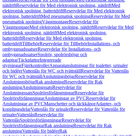
nätdrift
Reservdelar för Med elektronisk spolning, nätdrift
Med
elektronisk spolning, batteridrift
Reservdelar för Med elektronisk
spolning, batteridrift
Med pneumatisk spolning
Reservdelar för Med
pneumatisk spolning
Väggmontage
Reservdelar för
Väggmontage
Med elektronisk spolning, nätdrift
Reservdelar för Med
elektronisk spolning, nätdrift
Med elektronisk spolning,
batteridrift
Reservdelar för Med elektronisk spolning,
batteridrift
Tillbehör
Reservdelar för Tillbehör
Installations- och
ombyggnadssatser
Reservdelar för Installations- och
ombyggnadssatser
Spolrör, spolrörsböjar och
adaptrar
Täckplattor
Integrerade
styrningar
Fjärrkontroller
Apparatanslutningar för toaletter, urinaler
och bidéer
Vattenlås för WC och tvättställ
Reservdelar för Vattenlås
för WC och tvättställ
Anslutningsböjar
Reservdelar för
Anslutningsböjar
Rak anslutning
Reservdelar för Rak
anslutning
Anslutningssats
Reservdelar för
Anslutningssats
Spolrörsförlängningar
Reservdelar för
Spolrörsförlängningar
Anslutningar av PVC
Reservdelar för
Anslutningar av PVC
Manschetter och täckkåpor
Adapter- och
kopplingsdelar
Vattenlås för urinaler
Reservdelar för Vattenlås för
urinaler
Vattenlås
Reservdelar för
Vattenlås
Spolrörsförlängningar
Reservdelar för
Spolrörsförlängningar
Rak anslutning
Reservdelar för Rak
anslutning
Vattenlås för bidéer
Rak