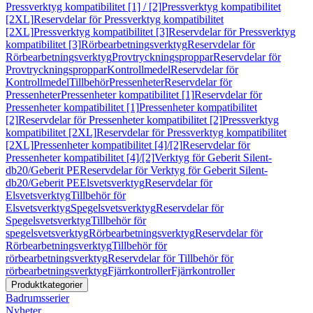
Pressverktyg kompatibilitet [1] / [2]
Pressverktyg kompatibilitet
[2XL]
Reservdelar för Pressverktyg kompatibilitet
[2XL]
Pressverktyg kompatibilitet [3]
Reservdelar för Pressverktyg
kompatibilitet [3]
Rörbearbetningsverktyg
Reservdelar för
Rörbearbetningsverktyg
Provtryckningsproppar
Reservdelar för
Provtryckningsproppar
Kontrollmedel
Reservdelar för
Kontrollmedel
Tillbehör
Pressenheter
Reservdelar för
Pressenheter
Pressenheter kompatibilitet [1]
Reservdelar för
Pressenheter kompatibilitet [1]
Pressenheter kompatibilitet
[2]
Reservdelar för Pressenheter kompatibilitet [2]
Pressverktyg
kompatibilitet [2XL]
Reservdelar för Pressverktyg kompatibilitet
[2XL]
Pressenheter kompatibilitet [4]/[2]
Reservdelar för
Pressenheter kompatibilitet [4]/[2]
Verktyg för Geberit Silent-
db20/Geberit PE
Reservdelar för Verktyg för Geberit Silent-
db20/Geberit PE
Elsvetsverktyg
Reservdelar för
Elsvetsverktyg
Tillbehör för
Elsvetsverktyg
Spegelsvetsverktyg
Reservdelar för
Spegelsvetsverktyg
Tillbehör för
spegelsvetsverktyg
Rörbearbetningsverktyg
Reservdelar för
Rörbearbetningsverktyg
Tillbehör för
rörbearbetningsverktyg
Reservdelar för Tillbehör för
rörbearbetningsverktyg
Fjärrkontroller
Fjärrkontroller
Produktkategorier
Badrumsserier
Nyheter