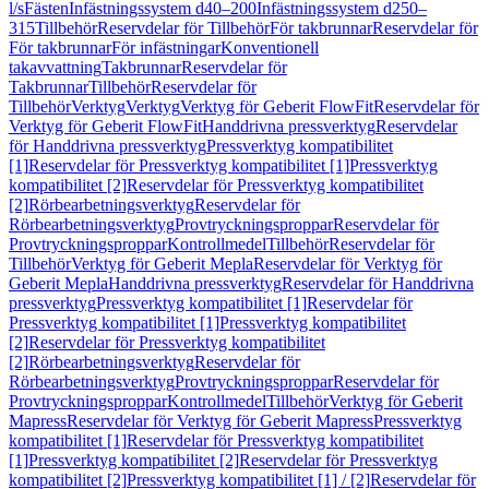
l/s
Fästen
Infästningssystem d40–200
Infästningssystem d250–
315
Tillbehör
Reservdelar för Tillbehör
För takbrunnar
Reservdelar för
För takbrunnar
För infästningar
Konventionell
takavvattning
Takbrunnar
Reservdelar för
Takbrunnar
Tillbehör
Reservdelar för
Tillbehör
Verktyg
Verktyg
Verktyg för Geberit FlowFit
Reservdelar för
Verktyg för Geberit FlowFit
Handdrivna pressverktyg
Reservdelar
för Handdrivna pressverktyg
Pressverktyg kompatibilitet
[1]
Reservdelar för Pressverktyg kompatibilitet [1]
Pressverktyg
kompatibilitet [2]
Reservdelar för Pressverktyg kompatibilitet
[2]
Rörbearbetningsverktyg
Reservdelar för
Rörbearbetningsverktyg
Provtryckningsproppar
Reservdelar för
Provtryckningsproppar
Kontrollmedel
Tillbehör
Reservdelar för
Tillbehör
Verktyg för Geberit Mepla
Reservdelar för Verktyg för
Geberit Mepla
Handdrivna pressverktyg
Reservdelar för Handdrivna
pressverktyg
Pressverktyg kompatibilitet [1]
Reservdelar för
Pressverktyg kompatibilitet [1]
Pressverktyg kompatibilitet
[2]
Reservdelar för Pressverktyg kompatibilitet
[2]
Rörbearbetningsverktyg
Reservdelar för
Rörbearbetningsverktyg
Provtryckningsproppar
Reservdelar för
Provtryckningsproppar
Kontrollmedel
Tillbehör
Verktyg för Geberit
Mapress
Reservdelar för Verktyg för Geberit Mapress
Pressverktyg
kompatibilitet [1]
Reservdelar för Pressverktyg kompatibilitet
[1]
Pressverktyg kompatibilitet [2]
Reservdelar för Pressverktyg
kompatibilitet [2]
Pressverktyg kompatibilitet [1] / [2]
Reservdelar för