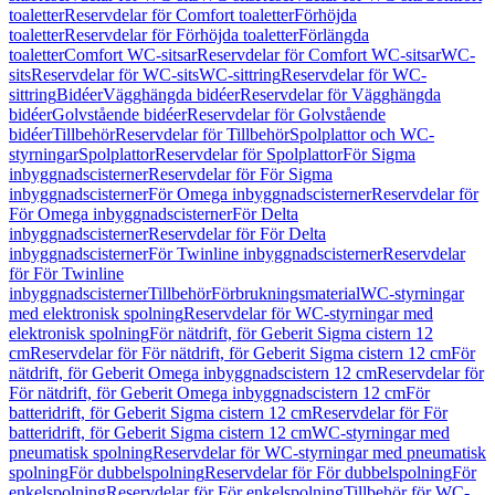
toaletter
Reservdelar för Comfort toaletter
Förhöjda
toaletter
Reservdelar för Förhöjda toaletter
Förlängda
toaletter
Comfort WC-sitsar
Reservdelar för Comfort WC-sitsar
WC-
sits
Reservdelar för WC-sits
WC-sittring
Reservdelar för WC-
sittring
Bidéer
Vägghängda bidéer
Reservdelar för Vägghängda
bidéer
Golvstående bidéer
Reservdelar för Golvstående
bidéer
Tillbehör
Reservdelar för Tillbehör
Spolplattor och WC-
styrningar
Spolplattor
Reservdelar för Spolplattor
För Sigma
inbyggnadscisterner
Reservdelar för För Sigma
inbyggnadscisterner
För Omega inbyggnadscisterner
Reservdelar för
För Omega inbyggnadscisterner
För Delta
inbyggnadscisterner
Reservdelar för För Delta
inbyggnadscisterner
För Twinline inbyggnadscisterner
Reservdelar
för För Twinline
inbyggnadscisterner
Tillbehör
Förbrukningsmaterial
WC-styrningar
med elektronisk spolning
Reservdelar för WC-styrningar med
elektronisk spolning
För nätdrift, för Geberit Sigma cistern 12
cm
Reservdelar för För nätdrift, för Geberit Sigma cistern 12 cm
För
nätdrift, för Geberit Omega inbyggnadscistern 12 cm
Reservdelar för
För nätdrift, för Geberit Omega inbyggnadscistern 12 cm
För
batteridrift, för Geberit Sigma cistern 12 cm
Reservdelar för För
batteridrift, för Geberit Sigma cistern 12 cm
WC-styrningar med
pneumatisk spolning
Reservdelar för WC-styrningar med pneumatisk
spolning
För dubbelspolning
Reservdelar för För dubbelspolning
För
enkelspolning
Reservdelar för För enkelspolning
Tillbehör för WC-