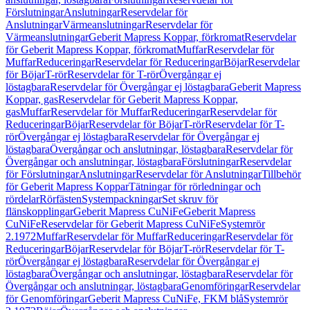
Förslutningar
Anslutningar
Reservdelar för
Anslutningar
Värmeanslutningar
Reservdelar för
Värmeanslutningar
Geberit Mapress Koppar, förkromat
Reservdelar
för Geberit Mapress Koppar, förkromat
Muffar
Reservdelar för
Muffar
Reduceringar
Reservdelar för Reduceringar
Böjar
Reservdelar
för Böjar
T-rör
Reservdelar för T-rör
Övergångar ej
löstagbara
Reservdelar för Övergångar ej löstagbara
Geberit Mapress
Koppar, gas
Reservdelar för Geberit Mapress Koppar,
gas
Muffar
Reservdelar för Muffar
Reduceringar
Reservdelar för
Reduceringar
Böjar
Reservdelar för Böjar
T-rör
Reservdelar för T-
rör
Övergångar ej löstagbara
Reservdelar för Övergångar ej
löstagbara
Övergångar och anslutningar, löstagbara
Reservdelar för
Övergångar och anslutningar, löstagbara
Förslutningar
Reservdelar
för Förslutningar
Anslutningar
Reservdelar för Anslutningar
Tillbehör
för Geberit Mapress Koppar
Tätningar för rörledningar och
rördelar
Rörfästen
Systempackningar
Set skruv för
flänskopplingar
Geberit Mapress CuNiFe
Geberit Mapress
CuNiFe
Reservdelar för Geberit Mapress CuNiFe
Systemrör
2.1972
Muffar
Reservdelar för Muffar
Reduceringar
Reservdelar för
Reduceringar
Böjar
Reservdelar för Böjar
T-rör
Reservdelar för T-
rör
Övergångar ej löstagbara
Reservdelar för Övergångar ej
löstagbara
Övergångar och anslutningar, löstagbara
Reservdelar för
Övergångar och anslutningar, löstagbara
Genomföringar
Reservdelar
för Genomföringar
Geberit Mapress CuNiFe, FKM blå
Systemrör