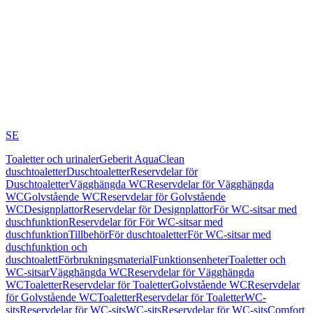
SE
Toaletter och urinaler
Geberit AquaClean
duschtoaletter
Duschtoaletter
Reservdelar för
Duschtoaletter
Vägghängda WC
Reservdelar för Vägghängda
WC
Golvstående WC
Reservdelar för Golvstående
WC
Designplattor
Reservdelar för Designplattor
För WC-sitsar med
duschfunktion
Reservdelar för För WC-sitsar med
duschfunktion
Tillbehör
För duschtoaletter
För WC-sitsar med
duschfunktion och
duschtoalett
Förbrukningsmaterial
Funktionsenheter
Toaletter och
WC-sitsar
Vägghängda WC
Reservdelar för Vägghängda
WC
Toaletter
Reservdelar för Toaletter
Golvstående WC
Reservdelar
för Golvstående WC
Toaletter
Reservdelar för Toaletter
WC-
sits
Reservdelar för WC-sits
WC-sits
Reservdelar för WC-sits
Comfort