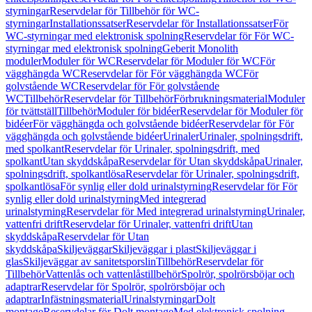
styrningar
Reservdelar för Tillbehör för WC-
styrningar
Installationssatser
Reservdelar för Installationssatser
För
WC-styrningar med elektronisk spolning
Reservdelar för För WC-
styrningar med elektronisk spolning
Geberit Monolith
moduler
Moduler för WC
Reservdelar för Moduler för WC
För
vägghängda WC
Reservdelar för För vägghängda WC
För
golvstående WC
Reservdelar för För golvstående
WC
Tillbehör
Reservdelar för Tillbehör
Förbrukningsmaterial
Moduler
för tvättställ
Tillbehör
Moduler för bidéer
Reservdelar för Moduler för
bidéer
För vägghängda och golvstående bidéer
Reservdelar för För
vägghängda och golvstående bidéer
Urinaler
Urinaler, spolningsdrift,
med spolkant
Reservdelar för Urinaler, spolningsdrift, med
spolkant
Utan skyddskåpa
Reservdelar för Utan skyddskåpa
Urinaler,
spolningsdrift, spolkantlösa
Reservdelar för Urinaler, spolningsdrift,
spolkantlösa
För synlig eller dold urinalstyrning
Reservdelar för För
synlig eller dold urinalstyrning
Med integrerad
urinalstyrning
Reservdelar för Med integrerad urinalstyrning
Urinaler,
vattenfri drift
Reservdelar för Urinaler, vattenfri drift
Utan
skyddskåpa
Reservdelar för Utan
skyddskåpa
Skiljeväggar
Skiljeväggar i plast
Skiljeväggar i
glas
Skiljeväggar av sanitetsporslin
Tillbehör
Reservdelar för
Tillbehör
Vattenlås och vattenlåstillbehör
Spolrör, spolrörsböjar och
adaptrar
Reservdelar för Spolrör, spolrörsböjar och
adaptrar
Infästningsmaterial
Urinalstyrningar
Dolt
montage
Reservdelar för Dolt montage
Med elektronisk spolning,