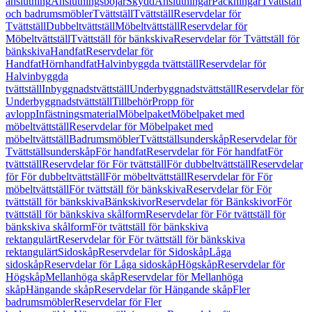
anslutning
Anslutningsböjar
Skydd
Anslutningar
Packningar
Tvättställ
och badrumsmöbler
Tvättställ
Tvättställ
Reservdelar för
Tvättställ
Dubbeltvättställ
Möbeltvättställ
Reservdelar för
Möbeltvättställ
Tvättställ för bänkskiva
Reservdelar för Tvättställ för
bänkskiva
Handfat
Reservdelar för
Handfat
Hörnhandfat
Halvinbyggda tvättställ
Reservdelar för
Halvinbyggda
tvättställ
Inbyggnadstvättställ
Underbyggnadstvättställ
Reservdelar för
Underbyggnadstvättställ
Tillbehör
Propp för
avlopp
Infästningsmaterial
Möbelpaket
Möbelpaket med
möbeltvättställ
Reservdelar för Möbelpaket med
möbeltvättställ
Badrumsmöbler
Tvättställsunderskåp
Reservdelar för
Tvättställsunderskåp
För handfat
Reservdelar för För handfat
För
tvättställ
Reservdelar för För tvättställ
För dubbeltvättställ
Reservdelar
för För dubbeltvättställ
För möbeltvättställ
Reservdelar för För
möbeltvättställ
För tvättställ för bänkskiva
Reservdelar för För
tvättställ för bänkskiva
Bänkskivor
Reservdelar för Bänkskivor
För
tvättställ för bänkskiva skålform
Reservdelar för För tvättställ för
bänkskiva skålform
För tvättställ för bänkskiva
rektangulärt
Reservdelar för För tvättställ för bänkskiva
rektangulärt
Sidoskåp
Reservdelar för Sidoskåp
Låga
sidoskåp
Reservdelar för Låga sidoskåp
Högskåp
Reservdelar för
Högskåp
Mellanhöga skåp
Reservdelar för Mellanhöga
skåp
Hängande skåp
Reservdelar för Hängande skåp
Fler
badrumsmöbler
Reservdelar för Fler