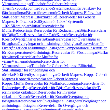
Värmeanslutningar
Tillbehör för Geberit Mapress
Therm
Skyddskåpor med rörände
Systempackningar
Set skruv för
flänskopplingar
Fästen för systemrör
Geberit Mapress Elförzinkat
Stål
Geberit Mapress Elförzinkat Stål
Reservdelar för Geberit
Mapress Elförzinkat Stål
Systemrör 1.0034
Systemrör
1.0215
Rörnipplar
Muffar
Reservdelar för
Muffar
Reduceringar
Reservdelar för Reduceringar
Böjar
Reservdelar
för Böjar
T-rör
Reservdelar för T-rör
Korsrör
Reservdelar för
Korsrör
Övergångar ej löstagbara
Reservdelar för Övergångar ej
löstagbara
Övergångar och anslutningar, löstagbara
Reservdelar för
Övergångar och anslutningar, löstagbara
Kompensatorer
Reservdelar
för Kompensatorer
Förslutningar
Reservdelar för Förslutningar
Muffar
för värme
Reservdelar för Muffar för
värme
Värmeanslutningar
Reservdelar för
Värmeanslutningar
Tillbehör för Geberit Mapress Elförzinkat
Stål
Tätningar för rörledningar och
rördelar
Rörfästen
Systempackningar
Geberit Mapress Koppar
Geberit
Mapress Koppar
Reservdelar för Geberit Mapress
Koppar
Muffar
Reservdelar för Muffar
Reduceringar
Reservdelar för
Reduceringar
Böjar
Reservdelar för Böjar
T-rör
Reservdelar för T-
rör
Invändig cirkulation
Reservdelar för Invändig
cirkulation
Korsrör
Reservdelar för Korsrör
Övergångar ej
löstagbara
Reservdelar för Övergångar ej löstagbara
Övergångar och
anslutningar, löstagbara
Reservdelar för Övergångar och
anslutningar, löstagbara
Förslutningar
Reservdelar för