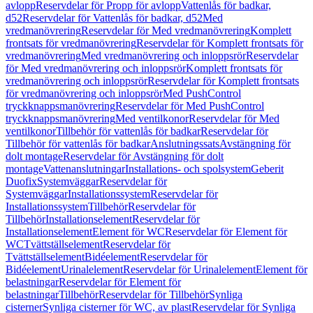
avlopp
Reservdelar för Propp för avlopp
Vattenlås för badkar,
d52
Reservdelar för Vattenlås för badkar, d52
Med
vredmanövrering
Reservdelar för Med vredmanövrering
Komplett
frontsats för vredmanövrering
Reservdelar för Komplett frontsats för
vredmanövrering
Med vredmanövrering och inloppsrör
Reservdelar
för Med vredmanövrering och inloppsrör
Komplett frontsats för
vredmanövrering och inloppsrör
Reservdelar för Komplett frontsats
för vredmanövrering och inloppsrör
Med PushControl
tryckknappsmanövrering
Reservdelar för Med PushControl
tryckknappsmanövrering
Med ventilkonor
Reservdelar för Med
ventilkonor
Tillbehör för vattenlås för badkar
Reservdelar för
Tillbehör för vattenlås för badkar
Anslutningssats
Avstängning för
dolt montage
Reservdelar för Avstängning för dolt
montage
Vattenanslutningar
Installations- och spolsystem
Geberit
Duofix
Systemväggar
Reservdelar för
Systemväggar
Installationssystem
Reservdelar för
Installationssystem
Tillbehör
Reservdelar för
Tillbehör
Installationselement
Reservdelar för
Installationselement
Element för WC
Reservdelar för Element för
WC
Tvättställselement
Reservdelar för
Tvättställselement
Bidéelement
Reservdelar för
Bidéelement
Urinalelement
Reservdelar för Urinalelement
Element för
belastningar
Reservdelar för Element för
belastningar
Tillbehör
Reservdelar för Tillbehör
Synliga
cisterner
Synliga cisterner för WC, av plast
Reservdelar för Synliga