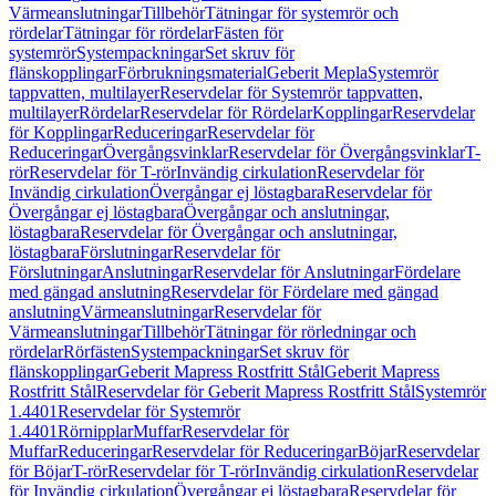
Värmeanslutningar
Tillbehör
Tätningar för systemrör och
rördelar
Tätningar för rördelar
Fästen för
systemrör
Systempackningar
Set skruv för
flänskopplingar
Förbrukningsmaterial
Geberit Mepla
Systemrör
tappvatten, multilayer
Reservdelar för Systemrör tappvatten,
multilayer
Rördelar
Reservdelar för Rördelar
Kopplingar
Reservdelar
för Kopplingar
Reduceringar
Reservdelar för
Reduceringar
Övergångsvinklar
Reservdelar för Övergångsvinklar
T-
rör
Reservdelar för T-rör
Invändig cirkulation
Reservdelar för
Invändig cirkulation
Övergångar ej löstagbara
Reservdelar för
Övergångar ej löstagbara
Övergångar och anslutningar,
löstagbara
Reservdelar för Övergångar och anslutningar,
löstagbara
Förslutningar
Reservdelar för
Förslutningar
Anslutningar
Reservdelar för Anslutningar
Fördelare
med gängad anslutning
Reservdelar för Fördelare med gängad
anslutning
Värmeanslutningar
Reservdelar för
Värmeanslutningar
Tillbehör
Tätningar för rörledningar och
rördelar
Rörfästen
Systempackningar
Set skruv för
flänskopplingar
Geberit Mapress Rostfritt Stål
Geberit Mapress
Rostfritt Stål
Reservdelar för Geberit Mapress Rostfritt Stål
Systemrör
1.4401
Reservdelar för Systemrör
1.4401
Rörnipplar
Muffar
Reservdelar för
Muffar
Reduceringar
Reservdelar för Reduceringar
Böjar
Reservdelar
för Böjar
T-rör
Reservdelar för T-rör
Invändig cirkulation
Reservdelar
för Invändig cirkulation
Övergångar ej löstagbara
Reservdelar för