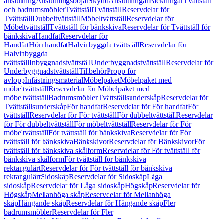
anslutning
Anslutningsböjar
Skydd
Anslutningar
Packningar
Tvättställ
och badrumsmöbler
Tvättställ
Tvättställ
Reservdelar för
Tvättställ
Dubbeltvättställ
Möbeltvättställ
Reservdelar för
Möbeltvättställ
Tvättställ för bänkskiva
Reservdelar för Tvättställ för
bänkskiva
Handfat
Reservdelar för
Handfat
Hörnhandfat
Halvinbyggda tvättställ
Reservdelar för
Halvinbyggda
tvättställ
Inbyggnadstvättställ
Underbyggnadstvättställ
Reservdelar för
Underbyggnadstvättställ
Tillbehör
Propp för
avlopp
Infästningsmaterial
Möbelpaket
Möbelpaket med
möbeltvättställ
Reservdelar för Möbelpaket med
möbeltvättställ
Badrumsmöbler
Tvättställsunderskåp
Reservdelar för
Tvättställsunderskåp
För handfat
Reservdelar för För handfat
För
tvättställ
Reservdelar för För tvättställ
För dubbeltvättställ
Reservdelar
för För dubbeltvättställ
För möbeltvättställ
Reservdelar för För
möbeltvättställ
För tvättställ för bänkskiva
Reservdelar för För
tvättställ för bänkskiva
Bänkskivor
Reservdelar för Bänkskivor
För
tvättställ för bänkskiva skålform
Reservdelar för För tvättställ för
bänkskiva skålform
För tvättställ för bänkskiva
rektangulärt
Reservdelar för För tvättställ för bänkskiva
rektangulärt
Sidoskåp
Reservdelar för Sidoskåp
Låga
sidoskåp
Reservdelar för Låga sidoskåp
Högskåp
Reservdelar för
Högskåp
Mellanhöga skåp
Reservdelar för Mellanhöga
skåp
Hängande skåp
Reservdelar för Hängande skåp
Fler
badrumsmöbler
Reservdelar för Fler