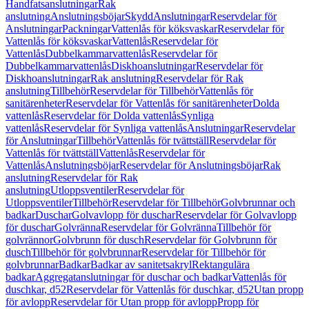
Handfatsanslutningar
Rak
anslutning
Anslutningsböjar
Skydd
Anslutningar
Reservdelar för
Anslutningar
Packningar
Vattenlås för köksvaskar
Reservdelar för
Vattenlås för köksvaskar
Vattenlås
Reservdelar för
Vattenlås
Dubbelkammarvattenlås
Reservdelar för
Dubbelkammarvattenlås
Diskhoanslutningar
Reservdelar för
Diskhoanslutningar
Rak anslutning
Reservdelar för Rak
anslutning
Tillbehör
Reservdelar för Tillbehör
Vattenlås för
sanitärenheter
Reservdelar för Vattenlås för sanitärenheter
Dolda
vattenlås
Reservdelar för Dolda vattenlås
Synliga
vattenlås
Reservdelar för Synliga vattenlås
Anslutningar
Reservdelar
för Anslutningar
Tillbehör
Vattenlås för tvättställ
Reservdelar för
Vattenlås för tvättställ
Vattenlås
Reservdelar för
Vattenlås
Anslutningsböjar
Reservdelar för Anslutningsböjar
Rak
anslutning
Reservdelar för Rak
anslutning
Utloppsventiler
Reservdelar för
Utloppsventiler
Tillbehör
Reservdelar för Tillbehör
Golvbrunnar och
badkar
Duschar
Golvavlopp för duschar
Reservdelar för Golvavlopp
för duschar
Golvränna
Reservdelar för Golvränna
Tillbehör för
golvrännor
Golvbrunn för dusch
Reservdelar för Golvbrunn för
dusch
Tillbehör för golvbrunnar
Reservdelar för Tillbehör för
golvbrunnar
Badkar
Badkar av sanitetsakryl
Rektangulära
badkar
Aggregatanslutningar för duschar och badkar
Vattenlås för
duschkar, d52
Reservdelar för Vattenlås för duschkar, d52
Utan propp
för avlopp
Reservdelar för Utan propp för avlopp
Propp för