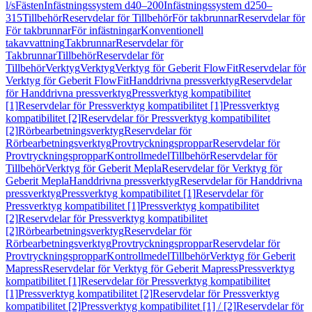
l/s
Fästen
Infästningssystem d40–200
Infästningssystem d250–
315
Tillbehör
Reservdelar för Tillbehör
För takbrunnar
Reservdelar för
För takbrunnar
För infästningar
Konventionell
takavvattning
Takbrunnar
Reservdelar för
Takbrunnar
Tillbehör
Reservdelar för
Tillbehör
Verktyg
Verktyg
Verktyg för Geberit FlowFit
Reservdelar för
Verktyg för Geberit FlowFit
Handdrivna pressverktyg
Reservdelar
för Handdrivna pressverktyg
Pressverktyg kompatibilitet
[1]
Reservdelar för Pressverktyg kompatibilitet [1]
Pressverktyg
kompatibilitet [2]
Reservdelar för Pressverktyg kompatibilitet
[2]
Rörbearbetningsverktyg
Reservdelar för
Rörbearbetningsverktyg
Provtryckningsproppar
Reservdelar för
Provtryckningsproppar
Kontrollmedel
Tillbehör
Reservdelar för
Tillbehör
Verktyg för Geberit Mepla
Reservdelar för Verktyg för
Geberit Mepla
Handdrivna pressverktyg
Reservdelar för Handdrivna
pressverktyg
Pressverktyg kompatibilitet [1]
Reservdelar för
Pressverktyg kompatibilitet [1]
Pressverktyg kompatibilitet
[2]
Reservdelar för Pressverktyg kompatibilitet
[2]
Rörbearbetningsverktyg
Reservdelar för
Rörbearbetningsverktyg
Provtryckningsproppar
Reservdelar för
Provtryckningsproppar
Kontrollmedel
Tillbehör
Verktyg för Geberit
Mapress
Reservdelar för Verktyg för Geberit Mapress
Pressverktyg
kompatibilitet [1]
Reservdelar för Pressverktyg kompatibilitet
[1]
Pressverktyg kompatibilitet [2]
Reservdelar för Pressverktyg
kompatibilitet [2]
Pressverktyg kompatibilitet [1] / [2]
Reservdelar för