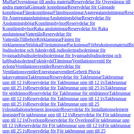
Muffar
Övergångar till andra material
Reservdelar för Övergångar till
andra material
Gängade kopplingar
Reservdelar för Gängade
kopplingar
Flänskopplingar
Flänsbussningar
Aggregatanslutningar
Rese
för Aggregatanslutningar
Anslutningsböjar
Reservdelar för
Anslutningsböjar
Kopplingshylsor
Reservdelar för
Kopplingshylsor
Raka anslutningar
Reservdelar för Raka
anslutningar
Vattenlås
Reservdelar för
Vattenlås
Tillbehör
Rörklammrar
Fästen för
rörklammrar
Stödskal
Förslutningar
Packningar
Förbrukningsmaterial
Br
ljudisolering och fuktskydd
Ljudisolering
Isoleringar för
byggnadsljudisolering
Isoleringar för byggnadsljudisolering och
luftljudsisolering
Fuktskydd
Tätningar
Ventilationsventil för
avlopp
Ventilationsventiler
Reservdelar för
Ventilationsventiler
Energisparventiler
Geberit Pluvia
takavvattning
Takbrunnar
Reservdelar för Takbrunnar
Takbrunnar
upp till 12 l/s
Reservdelar för Takbrunnar upp till 12 l/s
Takbrunnar
upp till 25 l/s
Reservdelar för Takbrunnar upp till 25 l/s
Takbrunnar
för stödrännor
Reservdelar för Takbrunnar för stödrännor
Takbrunnar
upp till 12 l/s
Reservdelar för Takbrunnar upp till 12 l/s
Takbrunnar
upp till 25 l/s
Reservdelar för Takbrunnar upp till 25
l/s
Installationselement ångspärr
Reservdelar för Installationselement
ångspärr
För takbrunnar upp till 12 l/s
Reservdelar för För takbrunnar
upp till 12 l/s
Överlopp
Reservdelar för Överlopp
För takbrunnar upp
till 12 l/s
Reservdelar för För takbrunnar upp till 12 l/s
För takbrunnar
upp till 25 l/s
Reservdelar för För takbrunnar upp till 25