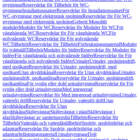
styrningar
Reservdelar för Tillbehör för WC-
styrningar
Installationssatser
Reservdelar för Installationssatser
För
WC-styrningar med elektronisk spolning
Reservdelar för För WC-
styrningar med elektronisk spolning
Geberit Monolith
moduler
Moduler för WC
Reservdelar för Moduler för WC
För
vägghängda WC
Reservdelar för För vägghängda WC
För
golvstående WC
Reservdelar för För golvstående
WC
Tillbehör
Reservdelar för Tillbehör
Förbrukningsmaterial
Moduler
för tvättställ
Tillbehör
Moduler för bidéer
Reservdelar för Moduler för
bidéer
För vägghängda och golvstående bidéer
Reservdelar för För
vägghängda och golvstående bidéer
Urinaler
Urinaler, spolningsdrift,
med spolkant
Reservdelar för Urinaler, spolningsdrift, med
spolkant
Utan skyddskåpa
Reservdelar för Utan skyddskåpa
Urinaler,
spolningsdrift, spolkantlösa
Reservdelar för Urinaler, spolningsdrift,
spolkantlösa
För synlig eller dold urinalstyrning
Reservdelar för För
synlig eller dold urinalstyrning
Med integrerad
urinalstyrning
Reservdelar för Med integrerad urinalstyrning
Urinaler,
vattenfri drift
Reservdelar för Urinaler, vattenfri drift
Utan
skyddskåpa
Reservdelar för Utan
skyddskåpa
Skiljeväggar
Skiljeväggar i plast
Skiljeväggar i
glas
Skiljeväggar av sanitetsporslin
Tillbehör
Reservdelar för
Tillbehör
Vattenlås och vattenlåstillbehör
Spolrör, spolrörsböjar och
adaptrar
Reservdelar för Spolrör, spolrörsböjar och
adaptrar
Infästningsmaterial
Urinalstyrningar
Dolt
montage
Reservdelar för Dolt montage
Med elektronisk spolning,