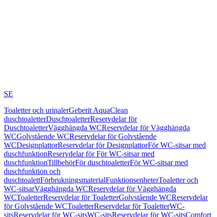
SE
Toaletter och urinaler
Geberit AquaClean
duschtoaletter
Duschtoaletter
Reservdelar för
Duschtoaletter
Vägghängda WC
Reservdelar för Vägghängda
WC
Golvstående WC
Reservdelar för Golvstående
WC
Designplattor
Reservdelar för Designplattor
För WC-sitsar med
duschfunktion
Reservdelar för För WC-sitsar med
duschfunktion
Tillbehör
För duschtoaletter
För WC-sitsar med
duschfunktion och
duschtoalett
Förbrukningsmaterial
Funktionsenheter
Toaletter och
WC-sitsar
Vägghängda WC
Reservdelar för Vägghängda
WC
Toaletter
Reservdelar för Toaletter
Golvstående WC
Reservdelar
för Golvstående WC
Toaletter
Reservdelar för Toaletter
WC-
sits
Reservdelar för WC-sits
WC-sits
Reservdelar för WC-sits
Comfort