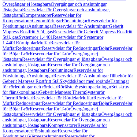
Övergångar ej löstagbara
Övergångar och anslutningar,
löstagbara
Reservdelar för Övergångar och anslutningar,
löstagbara
Kompensatorer
Reservdelar för
Kompensatorer
Genomföringar
Förslutningar
Reservdelar för
Förslutningar
Anslutningar
Reservdelar för Anslutningar
Geberit
Mapress Rostfritt Stål, gas
Reservdelar för Geberit Mapress Rostfritt
Stål, gas
Systemrör 1.4401
Reservdelar för Systemrör
1.4401
Rörnipplar
Muffar
Reservdelar för
Muffar
Reduceringar
Reservdelar för Reduceringar
Böjar
Reservdelar
för Böjar
T-rör
Reservdelar för T-rör
Övergångar ej
löstagbara
Reservdelar för Övergångar ej löstagbara
Övergångar och
anslutningar, löstagbara
Reservdelar för Övergångar och
anslutningar, löstagbara
Förslutningar
Reservdelar för
Förslutningar
Anslutningar
Reservdelar för Anslutningar
Tillbehör för
Geberit Mapress Rostfritt Stål
Skyddskåpor med rörände
Tätningar
för rörledningar och rördelar
Rörfästen
Systempackningar
Set skruv
för flänskopplingar
Geberit Mapress Therm
Systemrör
Therm
Rördelar
Reservdelar för Rördelar
Muffar
Reservdelar för
Muffar
Reduceringar
Reservdelar för Reduceringar
Böjar
Reservdelar
för Böjar
T-rör
Reservdelar för T-rör
Övergångar ej
löstagbara
Reservdelar för Övergångar ej löstagbara
Övergångar och
anslutningar, löstagbara
Reservdelar för Övergångar och
anslutningar, löstagbara
Kompensatorer
Reservdelar för
Kompensatorer
Förslutningar
Reservdelar för
Förslutningar
Värmeanslutningar
Reservdelar för