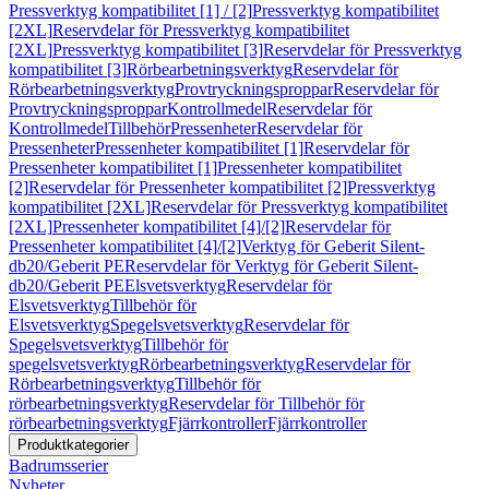
Pressverktyg kompatibilitet [1] / [2]
Pressverktyg kompatibilitet
[2XL]
Reservdelar för Pressverktyg kompatibilitet
[2XL]
Pressverktyg kompatibilitet [3]
Reservdelar för Pressverktyg
kompatibilitet [3]
Rörbearbetningsverktyg
Reservdelar för
Rörbearbetningsverktyg
Provtryckningsproppar
Reservdelar för
Provtryckningsproppar
Kontrollmedel
Reservdelar för
Kontrollmedel
Tillbehör
Pressenheter
Reservdelar för
Pressenheter
Pressenheter kompatibilitet [1]
Reservdelar för
Pressenheter kompatibilitet [1]
Pressenheter kompatibilitet
[2]
Reservdelar för Pressenheter kompatibilitet [2]
Pressverktyg
kompatibilitet [2XL]
Reservdelar för Pressverktyg kompatibilitet
[2XL]
Pressenheter kompatibilitet [4]/[2]
Reservdelar för
Pressenheter kompatibilitet [4]/[2]
Verktyg för Geberit Silent-
db20/Geberit PE
Reservdelar för Verktyg för Geberit Silent-
db20/Geberit PE
Elsvetsverktyg
Reservdelar för
Elsvetsverktyg
Tillbehör för
Elsvetsverktyg
Spegelsvetsverktyg
Reservdelar för
Spegelsvetsverktyg
Tillbehör för
spegelsvetsverktyg
Rörbearbetningsverktyg
Reservdelar för
Rörbearbetningsverktyg
Tillbehör för
rörbearbetningsverktyg
Reservdelar för Tillbehör för
rörbearbetningsverktyg
Fjärrkontroller
Fjärrkontroller
Produktkategorier
Badrumsserier
Nyheter