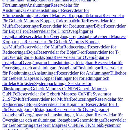
Förslutningar
Anslutningar
Reservdelar för
Anslutningar
Värmeanslutningar
Reservdelar för
Värmeanslutningar
Geberit Mapress Koppar, förkromat
Reservdelar
för Geberit Mapress Koppar, förkromat
Muffar
Reservdelar för
Muffar
Reduceringar
Reservdelar för Reduceringar
Böjar
Reservdelar
för Böjar
T-rör
Reservdelar för T-rör
Övergångar ej
löstagbara
Reservdelar för Övergångar ej löstagbara
Geberit Mapress
Koppar, gas
Reservdelar för Geberit Mapress Koppar,
gas
Muffar
Reservdelar för Muffar
Reduceringar
Reservdelar för
Reduceringar
Böjar
Reservdelar för Böjar
T-rör
Reservdelar för T-
rör
Övergångar ej löstagbara
Reservdelar för Övergångar ej
löstagbara
Övergångar och anslutningar, löstagbara
Reservdelar för
Övergångar och anslutningar, löstagbara
Förslutningar
Reservdelar
för Förslutningar
Anslutningar
Reservdelar för Anslutningar
Tillbehör
för Geberit Mapress Koppar
Tätningar för rörledningar och
rördelar
Rörfästen
Systempackningar
Set skruv för
flänskopplingar
Geberit Mapress CuNiFe
Geberit Mapress
CuNiFe
Reservdelar för Geberit Mapress CuNiFe
Systemrör
2.1972
Muffar
Reservdelar för Muffar
Reduceringar
Reservdelar för
Reduceringar
Böjar
Reservdelar för Böjar
T-rör
Reservdelar för T-
rör
Övergångar ej löstagbara
Reservdelar för Övergångar ej
löstagbara
Övergångar och anslutningar, löstagbara
Reservdelar för
Övergångar och anslutningar, löstagbara
Genomföringar
Reservdelar
för Genomföringar
Geberit Mapress CuNiFe, FKM blå
Systemrör