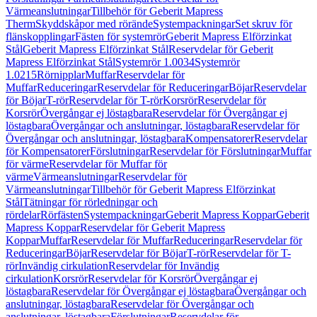
Värmeanslutningar
Tillbehör för Geberit Mapress
Therm
Skyddskåpor med rörände
Systempackningar
Set skruv för
flänskopplingar
Fästen för systemrör
Geberit Mapress Elförzinkat
Stål
Geberit Mapress Elförzinkat Stål
Reservdelar för Geberit
Mapress Elförzinkat Stål
Systemrör 1.0034
Systemrör
1.0215
Rörnipplar
Muffar
Reservdelar för
Muffar
Reduceringar
Reservdelar för Reduceringar
Böjar
Reservdelar
för Böjar
T-rör
Reservdelar för T-rör
Korsrör
Reservdelar för
Korsrör
Övergångar ej löstagbara
Reservdelar för Övergångar ej
löstagbara
Övergångar och anslutningar, löstagbara
Reservdelar för
Övergångar och anslutningar, löstagbara
Kompensatorer
Reservdelar
för Kompensatorer
Förslutningar
Reservdelar för Förslutningar
Muffar
för värme
Reservdelar för Muffar för
värme
Värmeanslutningar
Reservdelar för
Värmeanslutningar
Tillbehör för Geberit Mapress Elförzinkat
Stål
Tätningar för rörledningar och
rördelar
Rörfästen
Systempackningar
Geberit Mapress Koppar
Geberit
Mapress Koppar
Reservdelar för Geberit Mapress
Koppar
Muffar
Reservdelar för Muffar
Reduceringar
Reservdelar för
Reduceringar
Böjar
Reservdelar för Böjar
T-rör
Reservdelar för T-
rör
Invändig cirkulation
Reservdelar för Invändig
cirkulation
Korsrör
Reservdelar för Korsrör
Övergångar ej
löstagbara
Reservdelar för Övergångar ej löstagbara
Övergångar och
anslutningar, löstagbara
Reservdelar för Övergångar och
anslutningar, löstagbara
Förslutningar
Reservdelar för