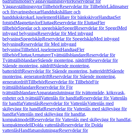
badrumsmöbler
Väggavställningsytor
Reservdelar för
Väggavställningsytor
Tillbehör
Reservdelar för Tillbehör
Lådinsatser
och förvaringsboxar
Handdukshållare och
handdukskrokar
Ljuselement
Hållare för bänkskivor
Handtag
Set
fotstöd
Magnettavlor
Eluttag
Reservdelar för Eluttag
Fler
tillbehör
Speglar och spegelskåp
Spegel
Reservdelar för Spegel
Med
inbyggd belysning
Reservdelar för Med inbyggd
belysning
Spegelskåp
Reservdelar för Spegelskåp
Med inbyggd
belysning
Reservdelar för Med inbyggd
belysning
Tillbehör
Ljuselement
Handtag
Fler
tillbehör
Eluttag
Armaturer
Tvättställsblandare
Reservdelar för
Tvättställsblandare
Stående montering, nätdrift
Reservdelar för
Stående montering, nätdrift
Stående montering,
batteridrift
Reservdelar för Stående montering, batteridrift
Stående
montering, generatordrift
Reservdelar för Stående montering,
generatordrift
Tillbehör
Reservdelar för Tillbehör
För
tvättställsblandare
Reservdelar för För
tvättställsblandare
Apparatanslutningar för tvättområde, köksvask,
enheter och tvättställ
Vattenlås för handfat
Reservdelar för Vattenlås
för handfat
Vattenlås
Reservdelar för Vattenlås
Vattenlås med
skiljevägg för handfat
Reservdelar för Vattenlås med skiljevägg för
handfat
Vattenlås med skiljevägg för handfat,
kompaktmodell
Reservdelar för Vattenlås med skiljevägg för handfat,
kompaktmodell
Dolda vattenlås
Reservdelar för Dolda
vattenlås
Handfatsanslutningar
Reservdelar för