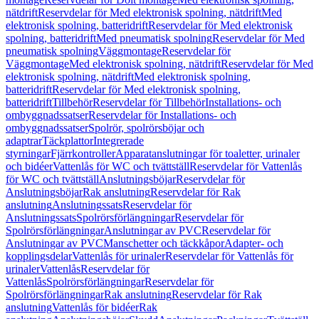
nätdrift
Reservdelar för Med elektronisk spolning, nätdrift
Med
elektronisk spolning, batteridrift
Reservdelar för Med elektronisk
spolning, batteridrift
Med pneumatisk spolning
Reservdelar för Med
pneumatisk spolning
Väggmontage
Reservdelar för
Väggmontage
Med elektronisk spolning, nätdrift
Reservdelar för Med
elektronisk spolning, nätdrift
Med elektronisk spolning,
batteridrift
Reservdelar för Med elektronisk spolning,
batteridrift
Tillbehör
Reservdelar för Tillbehör
Installations- och
ombyggnadssatser
Reservdelar för Installations- och
ombyggnadssatser
Spolrör, spolrörsböjar och
adaptrar
Täckplattor
Integrerade
styrningar
Fjärrkontroller
Apparatanslutningar för toaletter, urinaler
och bidéer
Vattenlås för WC och tvättställ
Reservdelar för Vattenlås
för WC och tvättställ
Anslutningsböjar
Reservdelar för
Anslutningsböjar
Rak anslutning
Reservdelar för Rak
anslutning
Anslutningssats
Reservdelar för
Anslutningssats
Spolrörsförlängningar
Reservdelar för
Spolrörsförlängningar
Anslutningar av PVC
Reservdelar för
Anslutningar av PVC
Manschetter och täckkåpor
Adapter- och
kopplingsdelar
Vattenlås för urinaler
Reservdelar för Vattenlås för
urinaler
Vattenlås
Reservdelar för
Vattenlås
Spolrörsförlängningar
Reservdelar för
Spolrörsförlängningar
Rak anslutning
Reservdelar för Rak
anslutning
Vattenlås för bidéer
Rak