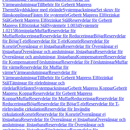
Värmeanslutningar
Tillbehör för Geberit Mapress
Therm
Skyddskåpor med rörände
Systempackningar
Set skruv för
flänskopplingar
Fästen för systemrör
Geberit Mapress Elförzinkat
Stål
Geberit Mapress Elförzinkat Stål
Reservdelar för Geberit
Mapress Elförzinkat Stål
Systemrör 1.0034
Systemrör
1.0215
Rörnipplar
Muffar
Reservdelar för
Muffar
Reduceringar
Reservdelar för Reduceringar
Böjar
Reservdelar
för Böjar
T-rör
Reservdelar för T-rör
Korsrör
Reservdelar för
Korsrör
Övergångar ej löstagbara
Reservdelar för Övergångar ej
löstagbara
Övergångar och anslutningar, löstagbara
Reservdelar för
Övergångar och anslutningar, löstagbara
Kompensatorer
Reservdelar
för Kompensatorer
Förslutningar
Reservdelar för Förslutningar
Muffar
för värme
Reservdelar för Muffar för
värme
Värmeanslutningar
Reservdelar för
Värmeanslutningar
Tillbehör för Geberit Mapress Elförzinkat
Stål
Tätningar för rörledningar och
rördelar
Rörfästen
Systempackningar
Geberit Mapress Koppar
Geberit
Mapress Koppar
Reservdelar för Geberit Mapress
Koppar
Muffar
Reservdelar för Muffar
Reduceringar
Reservdelar för
Reduceringar
Böjar
Reservdelar för Böjar
T-rör
Reservdelar för T-
rör
Invändig cirkulation
Reservdelar för Invändig
cirkulation
Korsrör
Reservdelar för Korsrör
Övergångar ej
löstagbara
Reservdelar för Övergångar ej löstagbara
Övergångar och
anslutningar, löstagbara
Reservdelar för Övergångar och
anslutningar, löstagbara
Förslutningar
Reservdelar för