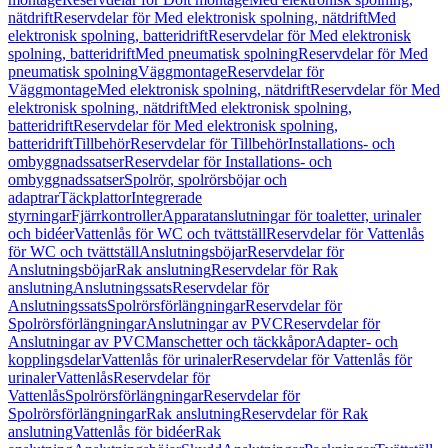
nätdrift
Reservdelar för Med elektronisk spolning, nätdrift
Med
elektronisk spolning, batteridrift
Reservdelar för Med elektronisk
spolning, batteridrift
Med pneumatisk spolning
Reservdelar för Med
pneumatisk spolning
Väggmontage
Reservdelar för
Väggmontage
Med elektronisk spolning, nätdrift
Reservdelar för Med
elektronisk spolning, nätdrift
Med elektronisk spolning,
batteridrift
Reservdelar för Med elektronisk spolning,
batteridrift
Tillbehör
Reservdelar för Tillbehör
Installations- och
ombyggnadssatser
Reservdelar för Installations- och
ombyggnadssatser
Spolrör, spolrörsböjar och
adaptrar
Täckplattor
Integrerade
styrningar
Fjärrkontroller
Apparatanslutningar för toaletter, urinaler
och bidéer
Vattenlås för WC och tvättställ
Reservdelar för Vattenlås
för WC och tvättställ
Anslutningsböjar
Reservdelar för
Anslutningsböjar
Rak anslutning
Reservdelar för Rak
anslutning
Anslutningssats
Reservdelar för
Anslutningssats
Spolrörsförlängningar
Reservdelar för
Spolrörsförlängningar
Anslutningar av PVC
Reservdelar för
Anslutningar av PVC
Manschetter och täckkåpor
Adapter- och
kopplingsdelar
Vattenlås för urinaler
Reservdelar för Vattenlås för
urinaler
Vattenlås
Reservdelar för
Vattenlås
Spolrörsförlängningar
Reservdelar för
Spolrörsförlängningar
Rak anslutning
Reservdelar för Rak
anslutning
Vattenlås för bidéer
Rak