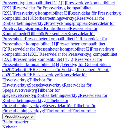
Pressverktyg kompatibilitet [1] / [2]
Pressverktyg kompatibilitet
[2XL]
Reservdelar för Pressverktyg kompatibilitet
[2XL]
Pressverktyg kompatibilitet [3]
Reservdelar för Pressverktyg
kompatibilitet [3]
Rörbearbetningsverktyg
Reservdelar för
Rörbearbetningsverktyg
Provtryckningsproppar
Reservdelar för
Provtryckningsproppar
Kontrollmedel
Reservdelar för
Kontrollmedel
Tillbehör
Pressenheter
Reservdelar för
Pressenheter
Pressenheter kompatibilitet [1]
Reservdelar för
Pressenheter kompatibilitet [1]
Pressenheter kompatibilitet
[2]
Reservdelar för Pressenheter kompatibilitet [2]
Pressverktyg
kompatibilitet [2XL]
Reservdelar för Pressverktyg kompatibilitet
[2XL]
Pressenheter kompatibilitet [4]/[2]
Reservdelar för
Pressenheter kompatibilitet [4]/[2]
Verktyg för Geberit Silent-
db20/Geberit PE
Reservdelar för Verktyg för Geberit Silent-
db20/Geberit PE
Elsvetsverktyg
Reservdelar för
Elsvetsverktyg
Tillbehör för
Elsvetsverktyg
Spegelsvetsverktyg
Reservdelar för
Spegelsvetsverktyg
Tillbehör för
spegelsvetsverktyg
Rörbearbetningsverktyg
Reservdelar för
Rörbearbetningsverktyg
Tillbehör för
rörbearbetningsverktyg
Reservdelar för Tillbehör för
rörbearbetningsverktyg
Fjärrkontroller
Fjärrkontroller
Produktkategorier
Badrumsserier
Nyheter