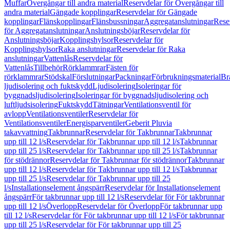
Muffar
Övergångar till andra material
Reservdelar för Övergångar till
andra material
Gängade kopplingar
Reservdelar för Gängade
kopplingar
Flänskopplingar
Flänsbussningar
Aggregatanslutningar
Rese
för Aggregatanslutningar
Anslutningsböjar
Reservdelar för
Anslutningsböjar
Kopplingshylsor
Reservdelar för
Kopplingshylsor
Raka anslutningar
Reservdelar för Raka
anslutningar
Vattenlås
Reservdelar för
Vattenlås
Tillbehör
Rörklammrar
Fästen för
rörklammrar
Stödskal
Förslutningar
Packningar
Förbrukningsmaterial
Br
ljudisolering och fuktskydd
Ljudisolering
Isoleringar för
byggnadsljudisolering
Isoleringar för byggnadsljudisolering och
luftljudsisolering
Fuktskydd
Tätningar
Ventilationsventil för
avlopp
Ventilationsventiler
Reservdelar för
Ventilationsventiler
Energisparventiler
Geberit Pluvia
takavvattning
Takbrunnar
Reservdelar för Takbrunnar
Takbrunnar
upp till 12 l/s
Reservdelar för Takbrunnar upp till 12 l/s
Takbrunnar
upp till 25 l/s
Reservdelar för Takbrunnar upp till 25 l/s
Takbrunnar
för stödrännor
Reservdelar för Takbrunnar för stödrännor
Takbrunnar
upp till 12 l/s
Reservdelar för Takbrunnar upp till 12 l/s
Takbrunnar
upp till 25 l/s
Reservdelar för Takbrunnar upp till 25
l/s
Installationselement ångspärr
Reservdelar för Installationselement
ångspärr
För takbrunnar upp till 12 l/s
Reservdelar för För takbrunnar
upp till 12 l/s
Överlopp
Reservdelar för Överlopp
För takbrunnar upp
till 12 l/s
Reservdelar för För takbrunnar upp till 12 l/s
För takbrunnar
upp till 25 l/s
Reservdelar för För takbrunnar upp till 25