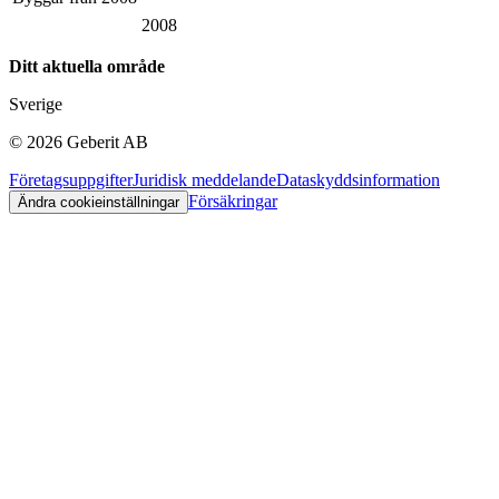
2008
Ditt aktuella område
Sverige
©
2026
Geberit AB
Företagsuppgifter
Juridisk meddelande
Dataskyddsinformation
Försäkringar
Ändra cookieinställningar