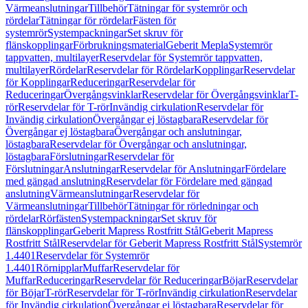
Värmeanslutningar
Tillbehör
Tätningar för systemrör och
rördelar
Tätningar för rördelar
Fästen för
systemrör
Systempackningar
Set skruv för
flänskopplingar
Förbrukningsmaterial
Geberit Mepla
Systemrör
tappvatten, multilayer
Reservdelar för Systemrör tappvatten,
multilayer
Rördelar
Reservdelar för Rördelar
Kopplingar
Reservdelar
för Kopplingar
Reduceringar
Reservdelar för
Reduceringar
Övergångsvinklar
Reservdelar för Övergångsvinklar
T-
rör
Reservdelar för T-rör
Invändig cirkulation
Reservdelar för
Invändig cirkulation
Övergångar ej löstagbara
Reservdelar för
Övergångar ej löstagbara
Övergångar och anslutningar,
löstagbara
Reservdelar för Övergångar och anslutningar,
löstagbara
Förslutningar
Reservdelar för
Förslutningar
Anslutningar
Reservdelar för Anslutningar
Fördelare
med gängad anslutning
Reservdelar för Fördelare med gängad
anslutning
Värmeanslutningar
Reservdelar för
Värmeanslutningar
Tillbehör
Tätningar för rörledningar och
rördelar
Rörfästen
Systempackningar
Set skruv för
flänskopplingar
Geberit Mapress Rostfritt Stål
Geberit Mapress
Rostfritt Stål
Reservdelar för Geberit Mapress Rostfritt Stål
Systemrör
1.4401
Reservdelar för Systemrör
1.4401
Rörnipplar
Muffar
Reservdelar för
Muffar
Reduceringar
Reservdelar för Reduceringar
Böjar
Reservdelar
för Böjar
T-rör
Reservdelar för T-rör
Invändig cirkulation
Reservdelar
för Invändig cirkulation
Övergångar ej löstagbara
Reservdelar för