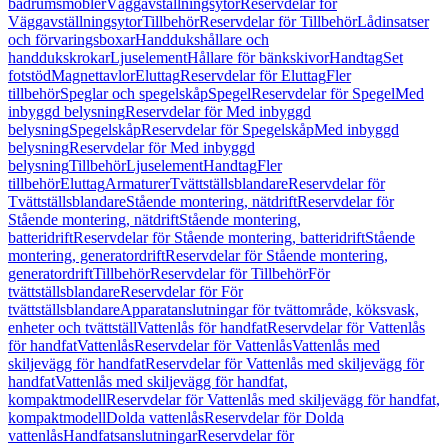
badrumsmöbler
Väggavställningsytor
Reservdelar för
Väggavställningsytor
Tillbehör
Reservdelar för Tillbehör
Lådinsatser
och förvaringsboxar
Handdukshållare och
handdukskrokar
Ljuselement
Hållare för bänkskivor
Handtag
Set
fotstöd
Magnettavlor
Eluttag
Reservdelar för Eluttag
Fler
tillbehör
Speglar och spegelskåp
Spegel
Reservdelar för Spegel
Med
inbyggd belysning
Reservdelar för Med inbyggd
belysning
Spegelskåp
Reservdelar för Spegelskåp
Med inbyggd
belysning
Reservdelar för Med inbyggd
belysning
Tillbehör
Ljuselement
Handtag
Fler
tillbehör
Eluttag
Armaturer
Tvättställsblandare
Reservdelar för
Tvättställsblandare
Stående montering, nätdrift
Reservdelar för
Stående montering, nätdrift
Stående montering,
batteridrift
Reservdelar för Stående montering, batteridrift
Stående
montering, generatordrift
Reservdelar för Stående montering,
generatordrift
Tillbehör
Reservdelar för Tillbehör
För
tvättställsblandare
Reservdelar för För
tvättställsblandare
Apparatanslutningar för tvättområde, köksvask,
enheter och tvättställ
Vattenlås för handfat
Reservdelar för Vattenlås
för handfat
Vattenlås
Reservdelar för Vattenlås
Vattenlås med
skiljevägg för handfat
Reservdelar för Vattenlås med skiljevägg för
handfat
Vattenlås med skiljevägg för handfat,
kompaktmodell
Reservdelar för Vattenlås med skiljevägg för handfat,
kompaktmodell
Dolda vattenlås
Reservdelar för Dolda
vattenlås
Handfatsanslutningar
Reservdelar för