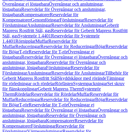
Övergångar ej löstagbara
Övergångar och anslutningar,
löstagbara
Reservdelar för Övergångar och anslutningar,
löstagbara
Kompensatorer
Reservdelar för
Kompensatorer
Genomföringar
Förslutningar
Reservdelar för
Förslutningar
Anslutningar
Reservdelar för Anslutningar
Geberit
Mapress Rostfritt Stål, gas
Reservdelar för Geberit Mapress Rostfritt
Stål, gas
Systemrör 1.4401
Reservdelar för Systemrör
1.4401
Rörnipplar
Muffar
Reservdelar för
Muffar
Reduceringar
Reservdelar för Reduceringar
Böjar
Reservdelar
för Böjar
T-rör
Reservdelar för T-rör
Övergångar ej
löstagbara
Reservdelar för Övergångar ej löstagbara
Övergångar och
anslutningar, löstagbara
Reservdelar för Övergångar och
anslutningar, löstagbara
Förslutningar
Reservdelar för
Förslutningar
Anslutningar
Reservdelar för Anslutningar
Tillbehör för
Geberit Mapress Rostfritt Stål
Skyddskåpor med rörände
Tätningar
för rörledningar och rördelar
Rörfästen
Systempackningar
Set skruv
för flänskopplingar
Geberit Mapress Therm
Systemrör
Therm
Rördelar
Reservdelar för Rördelar
Muffar
Reservdelar för
Muffar
Reduceringar
Reservdelar för Reduceringar
Böjar
Reservdelar
för Böjar
T-rör
Reservdelar för T-rör
Övergångar ej
löstagbara
Reservdelar för Övergångar ej löstagbara
Övergångar och
anslutningar, löstagbara
Reservdelar för Övergångar och
anslutningar, löstagbara
Kompensatorer
Reservdelar för
Kompensatorer
Förslutningar
Reservdelar för
Förslutningar
Värmeanslutningar
Reservdelar för