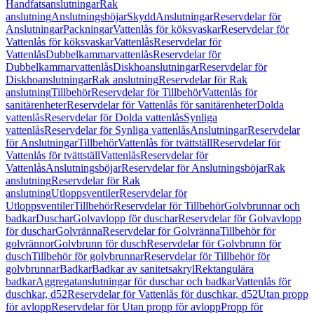
Handfatsanslutningar
Rak
anslutning
Anslutningsböjar
Skydd
Anslutningar
Reservdelar för
Anslutningar
Packningar
Vattenlås för köksvaskar
Reservdelar för
Vattenlås för köksvaskar
Vattenlås
Reservdelar för
Vattenlås
Dubbelkammarvattenlås
Reservdelar för
Dubbelkammarvattenlås
Diskhoanslutningar
Reservdelar för
Diskhoanslutningar
Rak anslutning
Reservdelar för Rak
anslutning
Tillbehör
Reservdelar för Tillbehör
Vattenlås för
sanitärenheter
Reservdelar för Vattenlås för sanitärenheter
Dolda
vattenlås
Reservdelar för Dolda vattenlås
Synliga
vattenlås
Reservdelar för Synliga vattenlås
Anslutningar
Reservdelar
för Anslutningar
Tillbehör
Vattenlås för tvättställ
Reservdelar för
Vattenlås för tvättställ
Vattenlås
Reservdelar för
Vattenlås
Anslutningsböjar
Reservdelar för Anslutningsböjar
Rak
anslutning
Reservdelar för Rak
anslutning
Utloppsventiler
Reservdelar för
Utloppsventiler
Tillbehör
Reservdelar för Tillbehör
Golvbrunnar och
badkar
Duschar
Golvavlopp för duschar
Reservdelar för Golvavlopp
för duschar
Golvränna
Reservdelar för Golvränna
Tillbehör för
golvrännor
Golvbrunn för dusch
Reservdelar för Golvbrunn för
dusch
Tillbehör för golvbrunnar
Reservdelar för Tillbehör för
golvbrunnar
Badkar
Badkar av sanitetsakryl
Rektangulära
badkar
Aggregatanslutningar för duschar och badkar
Vattenlås för
duschkar, d52
Reservdelar för Vattenlås för duschkar, d52
Utan propp
för avlopp
Reservdelar för Utan propp för avlopp
Propp för