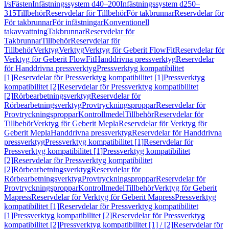
l/s
Fästen
Infästningssystem d40–200
Infästningssystem d250–
315
Tillbehör
Reservdelar för Tillbehör
För takbrunnar
Reservdelar för
För takbrunnar
För infästningar
Konventionell
takavvattning
Takbrunnar
Reservdelar för
Takbrunnar
Tillbehör
Reservdelar för
Tillbehör
Verktyg
Verktyg
Verktyg för Geberit FlowFit
Reservdelar för
Verktyg för Geberit FlowFit
Handdrivna pressverktyg
Reservdelar
för Handdrivna pressverktyg
Pressverktyg kompatibilitet
[1]
Reservdelar för Pressverktyg kompatibilitet [1]
Pressverktyg
kompatibilitet [2]
Reservdelar för Pressverktyg kompatibilitet
[2]
Rörbearbetningsverktyg
Reservdelar för
Rörbearbetningsverktyg
Provtryckningsproppar
Reservdelar för
Provtryckningsproppar
Kontrollmedel
Tillbehör
Reservdelar för
Tillbehör
Verktyg för Geberit Mepla
Reservdelar för Verktyg för
Geberit Mepla
Handdrivna pressverktyg
Reservdelar för Handdrivna
pressverktyg
Pressverktyg kompatibilitet [1]
Reservdelar för
Pressverktyg kompatibilitet [1]
Pressverktyg kompatibilitet
[2]
Reservdelar för Pressverktyg kompatibilitet
[2]
Rörbearbetningsverktyg
Reservdelar för
Rörbearbetningsverktyg
Provtryckningsproppar
Reservdelar för
Provtryckningsproppar
Kontrollmedel
Tillbehör
Verktyg för Geberit
Mapress
Reservdelar för Verktyg för Geberit Mapress
Pressverktyg
kompatibilitet [1]
Reservdelar för Pressverktyg kompatibilitet
[1]
Pressverktyg kompatibilitet [2]
Reservdelar för Pressverktyg
kompatibilitet [2]
Pressverktyg kompatibilitet [1] / [2]
Reservdelar för