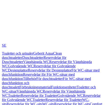
SE
Toaletter och urinaler
Geberit AquaClean
duschtoaletter
Duschtoaletter
Reservdelar för
Duschtoaletter
Vägghängda WC
Reservdelar för Vägghängda
WC
Golvstående WC
Reservdelar för Golvstående
WC
Designplattor
Reservdelar för Designplattor
För WC-sitsar med
duschfunktion
Reservdelar för För WC-sitsar med
duschfunktion
Tillbehör
För duschtoaletter
För WC-sitsar med
duschfunktion och
duschtoalett
Förbrukningsmaterial
Funktionsenheter
Toaletter och
WC-sitsar
Vägghängda WC
Reservdelar för Vägghängda
WC
Toaletter
Reservdelar för Toaletter
Golvstående WC
Reservdelar
för Golvstående WC
Toaletter
Reservdelar för Toaletter
WC-
sits
Reservdelar för WC-sits
WC-sits
Reservdelar för WC-sits
Comfort