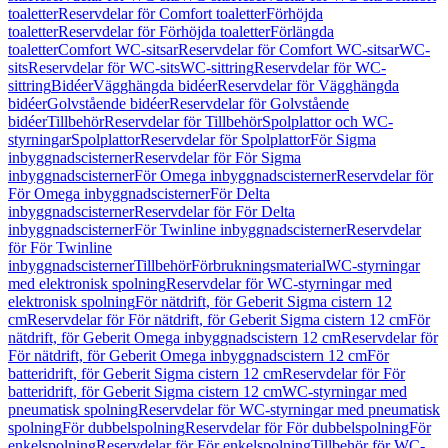
toaletter
Reservdelar för Comfort toaletter
Förhöjda
toaletter
Reservdelar för Förhöjda toaletter
Förlängda
toaletter
Comfort WC-sitsar
Reservdelar för Comfort WC-sitsar
WC-
sits
Reservdelar för WC-sits
WC-sittring
Reservdelar för WC-
sittring
Bidéer
Vägghängda bidéer
Reservdelar för Vägghängda
bidéer
Golvstående bidéer
Reservdelar för Golvstående
bidéer
Tillbehör
Reservdelar för Tillbehör
Spolplattor och WC-
styrningar
Spolplattor
Reservdelar för Spolplattor
För Sigma
inbyggnadscisterner
Reservdelar för För Sigma
inbyggnadscisterner
För Omega inbyggnadscisterner
Reservdelar för
För Omega inbyggnadscisterner
För Delta
inbyggnadscisterner
Reservdelar för För Delta
inbyggnadscisterner
För Twinline inbyggnadscisterner
Reservdelar
för För Twinline
inbyggnadscisterner
Tillbehör
Förbrukningsmaterial
WC-styrningar
med elektronisk spolning
Reservdelar för WC-styrningar med
elektronisk spolning
För nätdrift, för Geberit Sigma cistern 12
cm
Reservdelar för För nätdrift, för Geberit Sigma cistern 12 cm
För
nätdrift, för Geberit Omega inbyggnadscistern 12 cm
Reservdelar för
För nätdrift, för Geberit Omega inbyggnadscistern 12 cm
För
batteridrift, för Geberit Sigma cistern 12 cm
Reservdelar för För
batteridrift, för Geberit Sigma cistern 12 cm
WC-styrningar med
pneumatisk spolning
Reservdelar för WC-styrningar med pneumatisk
spolning
För dubbelspolning
Reservdelar för För dubbelspolning
För
enkelspolning
Reservdelar för För enkelspolning
Tillbehör för WC-