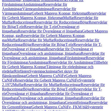
Förslutningar
Anslutningar
Reservdelar för
Anslutningar
Värmeanslutningar
Reservdelar för
Värmeanslutningar
Geberit Mapress Koppar, förkromat
Reservdelar
för Geberit Mapress Koppar, förkromat
Muffar
Reservdelar för
Muffar
Reduceringar
Reservdelar för Reduceringar
Böjar
Reservdelar
för Böjar
T-rör
Reservdelar för T-rör
Övergångar ej
löstagbara
Reservdelar för Övergångar ej löstagbara
Geberit Mapress
Koppar, gas
Reservdelar för Geberit Mapress Koppar,
gas
Muffar
Reservdelar för Muffar
Reduceringar
Reservdelar för
Reduceringar
Böjar
Reservdelar för Böjar
T-rör
Reservdelar för T-
rör
Övergångar ej löstagbara
Reservdelar för Övergångar ej
löstagbara
Övergångar och anslutningar, löstagbara
Reservdelar för
Övergångar och anslutningar, löstagbara
Förslutningar
Reservdelar
för Förslutningar
Anslutningar
Reservdelar för Anslutningar
Tillbehör
för Geberit Mapress Koppar
Tätningar för rörledningar och
rördelar
Rörfästen
Systempackningar
Set skruv för
flänskopplingar
Geberit Mapress CuNiFe
Geberit Mapress
CuNiFe
Reservdelar för Geberit Mapress CuNiFe
Systemrör
2.1972
Muffar
Reservdelar för Muffar
Reduceringar
Reservdelar för
Reduceringar
Böjar
Reservdelar för Böjar
T-rör
Reservdelar för T-
rör
Övergångar ej löstagbara
Reservdelar för Övergångar ej
löstagbara
Övergångar och anslutningar, löstagbara
Reservdelar för
Övergångar och anslutningar, löstagbara
Genomföringar
Reservdelar
för Genomföringar
Geberit Mapress CuNiFe, FKM blå
Systemrör