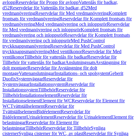
avlopp
Reservdelar för Propp för avlopp
Vattenlås för badkar,
d52
Reservdelar för Vattenlås för badkar, d52
Med
vredmanövrering
Reservdelar för Med vredmanövrering
Komplett
frontsats för vredmanövrering
Reservdelar för Komplett frontsats för
vredmanövrering
Med vredmanövrering och inloppsrör
Reservdelar
för Med vredmanövrering och inloppsrör
Komplett frontsats för
vredmanövrering och inloppsrör
Reservdelar för Komplett frontsats
för vredmanövrering och inloppsrör
Med PushControl
tryckknappsmanövrering
Reservdelar för Med PushControl
tryckknappsmanövrering
Med ventilkonor
Reservdelar för Med
ventilkonor
Tillbehör för vattenlås för badkar
Reservdelar för
Tillbehör för vattenlås för badkar
Anslutningssats
Avstängning för
dolt montage
Reservdelar för Avstängning för dolt
montage
Vattenanslutningar
Installations- och spolsystem
Geberit
Duofix
Systemväggar
Reservdelar för
Systemväggar
Installationssystem
Reservdelar för
Installationssystem
Tillbehör
Reservdelar för
Tillbehör
Installationselement
Reservdelar för
Installationselement
Element för WC
Reservdelar för Element för
WC
Tvättställselement
Reservdelar för
Tvättställselement
Bidéelement
Reservdelar för
Bidéelement
Urinalelement
Reservdelar för Urinalelement
Element för
belastningar
Reservdelar för Element för
belastningar
Tillbehör
Reservdelar för Tillbehör
Synliga
cisterner
Synliga cisterner för WC, av plast
Reservdelar för Synliga