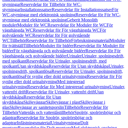
styrningar
Reservdelar för Tillbehör för WC-
styrningar
Installationssatser
Reservdelar för Installationssatser
För
WC-styrningar med elektronisk spolning
Reservdelar för För WC-
styrningar med elektronisk spolning
Geberit Monolith
moduler
Moduler för WC
Reservdelar för Moduler för WC
För
vägghängda WC
Reservdelar för För vägghängda WC
För
golvstående WC
Reservdelar för För golvstående
WC
Tillbehör
Reservdelar för Tillbehör
Förbrukningsmaterial
Moduler
för tvättställ
Tillbehör
Moduler för bidéer
Reservdelar för Moduler för
bidéer
För vägghängda och golvstående bidéer
Reservdelar för För
vägghängda och golvstående bidéer
Urinaler
Urinaler, spolningsdrift,
med spolkant
Reservdelar för Urinaler, spolningsdrift, med
spolkant
Utan skyddskåpa
Reservdelar för Utan skyddskåpa
Urinaler,
spolningsdrift, spolkantlösa
Reservdelar för Urinaler, spolningsdrift,
spolkantlösa
För synlig eller dold urinalstyrning
Reservdelar för För
synlig eller dold urinalstyrning
Med integrerad
urinalstyrning
Reservdelar för Med integrerad urinalstyrning
Urinaler,
vattenfri drift
Reservdelar för Urinaler, vattenfri drift
Utan
skyddskåpa
Reservdelar för Utan
skyddskåpa
Skiljeväggar
Skiljeväggar i plast
Skiljeväggar i
glas
Skiljeväggar av sanitetsporslin
Tillbehör
Reservdelar för
Tillbehör
Vattenlås och vattenlåstillbehör
Spolrör, spolrörsböjar och
adaptrar
Reservdelar för Spolrör, spolrörsböjar och
adaptrar
Infästningsmaterial
Urinalstyrningar
Dolt
montage
Reservdelar för Dolt montage
Med elektronisk spolning,