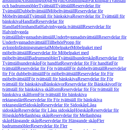
anslutning
Anslutningsböjar
Skydd
Anslutningar
Packningar
Tvättställ
och badrumsmöbler
Tvättställ
Tvättställ
Reservdelar för
Tvättställ
Dubbeltvättställ
Möbeltvättställ
Reservdelar för
Möbeltvättställ
Tvättställ för bänkskiva
Reservdelar för Tvättställ för
bänkskiva
Handfat
Reservdelar för
Handfat
Hörnhandfat
Halvinbyggda tvättställ
Reservdelar för
Halvinbyggda
tvättställ
Inbyggnadstvättställ
Underbyggnadstvättställ
Reservdelar för
Underbyggnadstvättställ
Tillbehör
Propp för
avlopp
Infästningsmaterial
Möbelpaket
Möbelpaket med
möbeltvättställ
Reservdelar för Möbelpaket med
möbeltvättställ
Badrumsmöbler
Tvättställsunderskåp
Reservdelar för
Tvättställsunderskåp
För handfat
Reservdelar för För handfat
För
tvättställ
Reservdelar för För tvättställ
För dubbeltvättställ
Reservdelar
för För dubbeltvättställ
För möbeltvättställ
Reservdelar för För
möbeltvättställ
För tvättställ för bänkskiva
Reservdelar för För
tvättställ för bänkskiva
Bänkskivor
Reservdelar för Bänkskivor
För
tvättställ för bänkskiva skålform
Reservdelar för För tvättställ för
bänkskiva skålform
För tvättställ för bänkskiva
rektangulärt
Reservdelar för För tvättställ för bänkskiva
rektangulärt
Sidoskåp
Reservdelar för Sidoskåp
Låga
sidoskåp
Reservdelar för Låga sidoskåp
Högskåp
Reservdelar för
Högskåp
Mellanhöga skåp
Reservdelar för Mellanhöga
skåp
Hängande skåp
Reservdelar för Hängande skåp
Fler
badrumsmöbler
Reservdelar för Fler