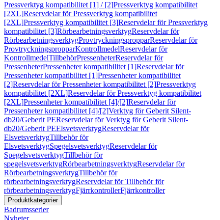
Pressverktyg kompatibilitet [1] / [2]
Pressverktyg kompatibilitet
[2XL]
Reservdelar för Pressverktyg kompatibilitet
[2XL]
Pressverktyg kompatibilitet [3]
Reservdelar för Pressverktyg
kompatibilitet [3]
Rörbearbetningsverktyg
Reservdelar för
Rörbearbetningsverktyg
Provtryckningsproppar
Reservdelar för
Provtryckningsproppar
Kontrollmedel
Reservdelar för
Kontrollmedel
Tillbehör
Pressenheter
Reservdelar för
Pressenheter
Pressenheter kompatibilitet [1]
Reservdelar för
Pressenheter kompatibilitet [1]
Pressenheter kompatibilitet
[2]
Reservdelar för Pressenheter kompatibilitet [2]
Pressverktyg
kompatibilitet [2XL]
Reservdelar för Pressverktyg kompatibilitet
[2XL]
Pressenheter kompatibilitet [4]/[2]
Reservdelar för
Pressenheter kompatibilitet [4]/[2]
Verktyg för Geberit Silent-
db20/Geberit PE
Reservdelar för Verktyg för Geberit Silent-
db20/Geberit PE
Elsvetsverktyg
Reservdelar för
Elsvetsverktyg
Tillbehör för
Elsvetsverktyg
Spegelsvetsverktyg
Reservdelar för
Spegelsvetsverktyg
Tillbehör för
spegelsvetsverktyg
Rörbearbetningsverktyg
Reservdelar för
Rörbearbetningsverktyg
Tillbehör för
rörbearbetningsverktyg
Reservdelar för Tillbehör för
rörbearbetningsverktyg
Fjärrkontroller
Fjärrkontroller
Produktkategorier
Badrumsserier
Nyheter