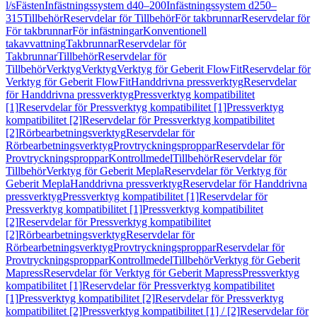
l/s
Fästen
Infästningssystem d40–200
Infästningssystem d250–
315
Tillbehör
Reservdelar för Tillbehör
För takbrunnar
Reservdelar för
För takbrunnar
För infästningar
Konventionell
takavvattning
Takbrunnar
Reservdelar för
Takbrunnar
Tillbehör
Reservdelar för
Tillbehör
Verktyg
Verktyg
Verktyg för Geberit FlowFit
Reservdelar för
Verktyg för Geberit FlowFit
Handdrivna pressverktyg
Reservdelar
för Handdrivna pressverktyg
Pressverktyg kompatibilitet
[1]
Reservdelar för Pressverktyg kompatibilitet [1]
Pressverktyg
kompatibilitet [2]
Reservdelar för Pressverktyg kompatibilitet
[2]
Rörbearbetningsverktyg
Reservdelar för
Rörbearbetningsverktyg
Provtryckningsproppar
Reservdelar för
Provtryckningsproppar
Kontrollmedel
Tillbehör
Reservdelar för
Tillbehör
Verktyg för Geberit Mepla
Reservdelar för Verktyg för
Geberit Mepla
Handdrivna pressverktyg
Reservdelar för Handdrivna
pressverktyg
Pressverktyg kompatibilitet [1]
Reservdelar för
Pressverktyg kompatibilitet [1]
Pressverktyg kompatibilitet
[2]
Reservdelar för Pressverktyg kompatibilitet
[2]
Rörbearbetningsverktyg
Reservdelar för
Rörbearbetningsverktyg
Provtryckningsproppar
Reservdelar för
Provtryckningsproppar
Kontrollmedel
Tillbehör
Verktyg för Geberit
Mapress
Reservdelar för Verktyg för Geberit Mapress
Pressverktyg
kompatibilitet [1]
Reservdelar för Pressverktyg kompatibilitet
[1]
Pressverktyg kompatibilitet [2]
Reservdelar för Pressverktyg
kompatibilitet [2]
Pressverktyg kompatibilitet [1] / [2]
Reservdelar för