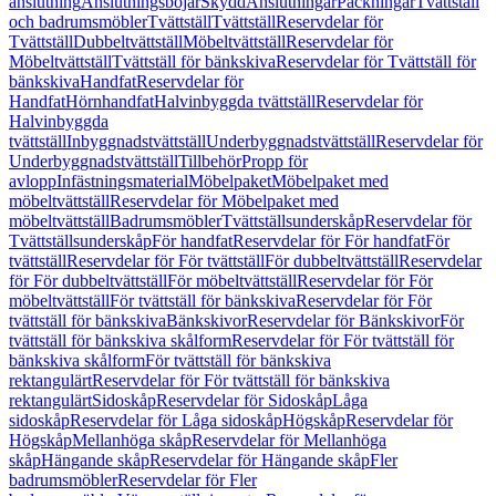
anslutning
Anslutningsböjar
Skydd
Anslutningar
Packningar
Tvättställ
och badrumsmöbler
Tvättställ
Tvättställ
Reservdelar för
Tvättställ
Dubbeltvättställ
Möbeltvättställ
Reservdelar för
Möbeltvättställ
Tvättställ för bänkskiva
Reservdelar för Tvättställ för
bänkskiva
Handfat
Reservdelar för
Handfat
Hörnhandfat
Halvinbyggda tvättställ
Reservdelar för
Halvinbyggda
tvättställ
Inbyggnadstvättställ
Underbyggnadstvättställ
Reservdelar för
Underbyggnadstvättställ
Tillbehör
Propp för
avlopp
Infästningsmaterial
Möbelpaket
Möbelpaket med
möbeltvättställ
Reservdelar för Möbelpaket med
möbeltvättställ
Badrumsmöbler
Tvättställsunderskåp
Reservdelar för
Tvättställsunderskåp
För handfat
Reservdelar för För handfat
För
tvättställ
Reservdelar för För tvättställ
För dubbeltvättställ
Reservdelar
för För dubbeltvättställ
För möbeltvättställ
Reservdelar för För
möbeltvättställ
För tvättställ för bänkskiva
Reservdelar för För
tvättställ för bänkskiva
Bänkskivor
Reservdelar för Bänkskivor
För
tvättställ för bänkskiva skålform
Reservdelar för För tvättställ för
bänkskiva skålform
För tvättställ för bänkskiva
rektangulärt
Reservdelar för För tvättställ för bänkskiva
rektangulärt
Sidoskåp
Reservdelar för Sidoskåp
Låga
sidoskåp
Reservdelar för Låga sidoskåp
Högskåp
Reservdelar för
Högskåp
Mellanhöga skåp
Reservdelar för Mellanhöga
skåp
Hängande skåp
Reservdelar för Hängande skåp
Fler
badrumsmöbler
Reservdelar för Fler