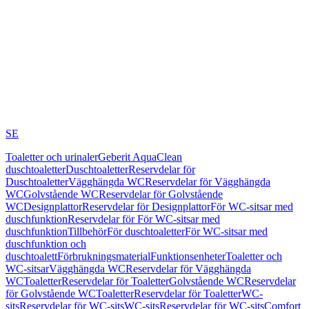
SE
Toaletter och urinaler
Geberit AquaClean
duschtoaletter
Duschtoaletter
Reservdelar för
Duschtoaletter
Vägghängda WC
Reservdelar för Vägghängda
WC
Golvstående WC
Reservdelar för Golvstående
WC
Designplattor
Reservdelar för Designplattor
För WC-sitsar med
duschfunktion
Reservdelar för För WC-sitsar med
duschfunktion
Tillbehör
För duschtoaletter
För WC-sitsar med
duschfunktion och
duschtoalett
Förbrukningsmaterial
Funktionsenheter
Toaletter och
WC-sitsar
Vägghängda WC
Reservdelar för Vägghängda
WC
Toaletter
Reservdelar för Toaletter
Golvstående WC
Reservdelar
för Golvstående WC
Toaletter
Reservdelar för Toaletter
WC-
sits
Reservdelar för WC-sits
WC-sits
Reservdelar för WC-sits
Comfort