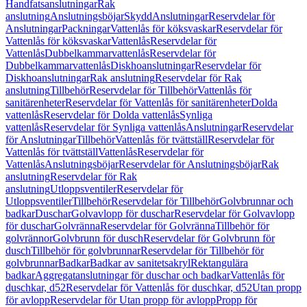
Handfatsanslutningar
Rak
anslutning
Anslutningsböjar
Skydd
Anslutningar
Reservdelar för
Anslutningar
Packningar
Vattenlås för köksvaskar
Reservdelar för
Vattenlås för köksvaskar
Vattenlås
Reservdelar för
Vattenlås
Dubbelkammarvattenlås
Reservdelar för
Dubbelkammarvattenlås
Diskhoanslutningar
Reservdelar för
Diskhoanslutningar
Rak anslutning
Reservdelar för Rak
anslutning
Tillbehör
Reservdelar för Tillbehör
Vattenlås för
sanitärenheter
Reservdelar för Vattenlås för sanitärenheter
Dolda
vattenlås
Reservdelar för Dolda vattenlås
Synliga
vattenlås
Reservdelar för Synliga vattenlås
Anslutningar
Reservdelar
för Anslutningar
Tillbehör
Vattenlås för tvättställ
Reservdelar för
Vattenlås för tvättställ
Vattenlås
Reservdelar för
Vattenlås
Anslutningsböjar
Reservdelar för Anslutningsböjar
Rak
anslutning
Reservdelar för Rak
anslutning
Utloppsventiler
Reservdelar för
Utloppsventiler
Tillbehör
Reservdelar för Tillbehör
Golvbrunnar och
badkar
Duschar
Golvavlopp för duschar
Reservdelar för Golvavlopp
för duschar
Golvränna
Reservdelar för Golvränna
Tillbehör för
golvrännor
Golvbrunn för dusch
Reservdelar för Golvbrunn för
dusch
Tillbehör för golvbrunnar
Reservdelar för Tillbehör för
golvbrunnar
Badkar
Badkar av sanitetsakryl
Rektangulära
badkar
Aggregatanslutningar för duschar och badkar
Vattenlås för
duschkar, d52
Reservdelar för Vattenlås för duschkar, d52
Utan propp
för avlopp
Reservdelar för Utan propp för avlopp
Propp för