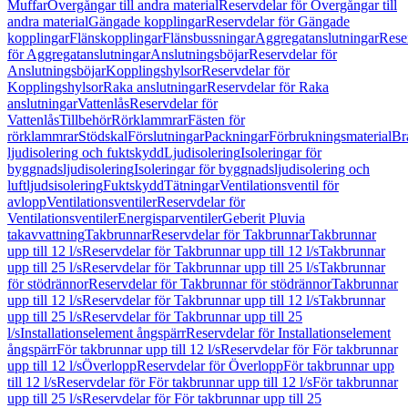
Muffar
Övergångar till andra material
Reservdelar för Övergångar till
andra material
Gängade kopplingar
Reservdelar för Gängade
kopplingar
Flänskopplingar
Flänsbussningar
Aggregatanslutningar
Rese
för Aggregatanslutningar
Anslutningsböjar
Reservdelar för
Anslutningsböjar
Kopplingshylsor
Reservdelar för
Kopplingshylsor
Raka anslutningar
Reservdelar för Raka
anslutningar
Vattenlås
Reservdelar för
Vattenlås
Tillbehör
Rörklammrar
Fästen för
rörklammrar
Stödskal
Förslutningar
Packningar
Förbrukningsmaterial
Br
ljudisolering och fuktskydd
Ljudisolering
Isoleringar för
byggnadsljudisolering
Isoleringar för byggnadsljudisolering och
luftljudsisolering
Fuktskydd
Tätningar
Ventilationsventil för
avlopp
Ventilationsventiler
Reservdelar för
Ventilationsventiler
Energisparventiler
Geberit Pluvia
takavvattning
Takbrunnar
Reservdelar för Takbrunnar
Takbrunnar
upp till 12 l/s
Reservdelar för Takbrunnar upp till 12 l/s
Takbrunnar
upp till 25 l/s
Reservdelar för Takbrunnar upp till 25 l/s
Takbrunnar
för stödrännor
Reservdelar för Takbrunnar för stödrännor
Takbrunnar
upp till 12 l/s
Reservdelar för Takbrunnar upp till 12 l/s
Takbrunnar
upp till 25 l/s
Reservdelar för Takbrunnar upp till 25
l/s
Installationselement ångspärr
Reservdelar för Installationselement
ångspärr
För takbrunnar upp till 12 l/s
Reservdelar för För takbrunnar
upp till 12 l/s
Överlopp
Reservdelar för Överlopp
För takbrunnar upp
till 12 l/s
Reservdelar för För takbrunnar upp till 12 l/s
För takbrunnar
upp till 25 l/s
Reservdelar för För takbrunnar upp till 25