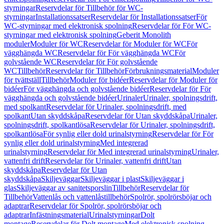
styrningar
Reservdelar för Tillbehör för WC-
styrningar
Installationssatser
Reservdelar för Installationssatser
För
WC-styrningar med elektronisk spolning
Reservdelar för För WC-
styrningar med elektronisk spolning
Geberit Monolith
moduler
Moduler för WC
Reservdelar för Moduler för WC
För
vägghängda WC
Reservdelar för För vägghängda WC
För
golvstående WC
Reservdelar för För golvstående
WC
Tillbehör
Reservdelar för Tillbehör
Förbrukningsmaterial
Moduler
för tvättställ
Tillbehör
Moduler för bidéer
Reservdelar för Moduler för
bidéer
För vägghängda och golvstående bidéer
Reservdelar för För
vägghängda och golvstående bidéer
Urinaler
Urinaler, spolningsdrift,
med spolkant
Reservdelar för Urinaler, spolningsdrift, med
spolkant
Utan skyddskåpa
Reservdelar för Utan skyddskåpa
Urinaler,
spolningsdrift, spolkantlösa
Reservdelar för Urinaler, spolningsdrift,
spolkantlösa
För synlig eller dold urinalstyrning
Reservdelar för För
synlig eller dold urinalstyrning
Med integrerad
urinalstyrning
Reservdelar för Med integrerad urinalstyrning
Urinaler,
vattenfri drift
Reservdelar för Urinaler, vattenfri drift
Utan
skyddskåpa
Reservdelar för Utan
skyddskåpa
Skiljeväggar
Skiljeväggar i plast
Skiljeväggar i
glas
Skiljeväggar av sanitetsporslin
Tillbehör
Reservdelar för
Tillbehör
Vattenlås och vattenlåstillbehör
Spolrör, spolrörsböjar och
adaptrar
Reservdelar för Spolrör, spolrörsböjar och
adaptrar
Infästningsmaterial
Urinalstyrningar
Dolt
montage
Reservdelar för Dolt montage
Med elektronisk spolning,