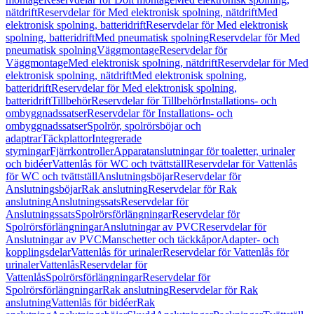
nätdrift
Reservdelar för Med elektronisk spolning, nätdrift
Med
elektronisk spolning, batteridrift
Reservdelar för Med elektronisk
spolning, batteridrift
Med pneumatisk spolning
Reservdelar för Med
pneumatisk spolning
Väggmontage
Reservdelar för
Väggmontage
Med elektronisk spolning, nätdrift
Reservdelar för Med
elektronisk spolning, nätdrift
Med elektronisk spolning,
batteridrift
Reservdelar för Med elektronisk spolning,
batteridrift
Tillbehör
Reservdelar för Tillbehör
Installations- och
ombyggnadssatser
Reservdelar för Installations- och
ombyggnadssatser
Spolrör, spolrörsböjar och
adaptrar
Täckplattor
Integrerade
styrningar
Fjärrkontroller
Apparatanslutningar för toaletter, urinaler
och bidéer
Vattenlås för WC och tvättställ
Reservdelar för Vattenlås
för WC och tvättställ
Anslutningsböjar
Reservdelar för
Anslutningsböjar
Rak anslutning
Reservdelar för Rak
anslutning
Anslutningssats
Reservdelar för
Anslutningssats
Spolrörsförlängningar
Reservdelar för
Spolrörsförlängningar
Anslutningar av PVC
Reservdelar för
Anslutningar av PVC
Manschetter och täckkåpor
Adapter- och
kopplingsdelar
Vattenlås för urinaler
Reservdelar för Vattenlås för
urinaler
Vattenlås
Reservdelar för
Vattenlås
Spolrörsförlängningar
Reservdelar för
Spolrörsförlängningar
Rak anslutning
Reservdelar för Rak
anslutning
Vattenlås för bidéer
Rak