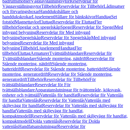
badrumsmöbler
Väggavställningsytor
Reservdelar för
Väggavställningsytor
Tillbehör
Reservdelar för Tillbehör
Lådinsatser
och förvaringsboxar
Handdukshållare och
handdukskrokar
Ljuselement
Hållare för bänkskivor
Handtag
Set
fotstöd
Magnettavlor
Eluttag
Reservdelar för Eluttag
Fler
tillbehör
Speglar och spegelskåp
Spegel
Reservdelar för Spegel
Med
inbyggd belysning
Reservdelar för Med inbyggd
belysning
Spegelskåp
Reservdelar för Spegelskåp
Med inbyggd
belysning
Reservdelar för Med inbyggd
belysning
Tillbehör
Ljuselement
Handtag
Fler
tillbehör
Eluttag
Armaturer
Tvättställsblandare
Reservdelar för
Tvättställsblandare
Stående montering, nätdrift
Reservdelar för
Stående montering, nätdrift
Stående montering,
batteridrift
Reservdelar för Stående montering, batteridrift
Stående
montering, generatordrift
Reservdelar för Stående montering,
generatordrift
Tillbehör
Reservdelar för Tillbehör
För
tvättställsblandare
Reservdelar för För
tvättställsblandare
Apparatanslutningar för tvättområde, köksvask,
enheter och tvättställ
Vattenlås för handfat
Reservdelar för Vattenlås
för handfat
Vattenlås
Reservdelar för Vattenlås
Vattenlås med
skiljevägg för handfat
Reservdelar för Vattenlås med skiljevägg för
handfat
Vattenlås med skiljevägg för handfat,
kompaktmodell
Reservdelar för Vattenlås med skiljevägg för handfat,
kompaktmodell
Dolda vattenlås
Reservdelar för Dolda
vattenlås
Handfatsanslutningar
Reservdelar för