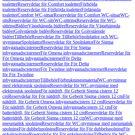
toaletter
Reservdelar för Comfort toaletter
Förhöjda
toaletter
Reservdelar för Förhöjda toaletter
Förlängda
toaletter
Comfort WC-sitsar
Reservdelar för Comfort WC-sitsar
WC-
sits
Reservdelar för WC-sits
WC-sittring
Reservdelar för WC-
sittring
Bidéer
Vägghängda bidéer
Reservdelar för Vägghängda
bidéer
Golvstående bidéer
Reservdelar för Golvstående
bidéer
Tillbehör
Reservdelar för Tillbehör
Spolplattor och WC-
styrningar
Spolplattor
Reservdelar för Spolplattor
För Sigma
inbyggnadscisterner
Reservdelar för För Sigma
inbyggnadscisterner
För Omega inbyggnadscisterner
Reservdelar för
För Omega inbyggnadscisterner
För Delta
inbyggnadscisterner
Reservdelar för För Delta
inbyggnadscisterner
För Twinline inbyggnadscisterner
Reservdelar
för För Twinline
inbyggnadscisterner
Tillbehör
Förbrukningsmaterial
WC-styrningar
med elektronisk spolning
Reservdelar för WC-styrningar med
elektronisk spolning
För nätdrift, för Geberit Sigma cistern 12
cm
Reservdelar för För nätdrift, för Geberit Sigma cistern 12 cm
För
nätdrift, för Geberit Omega inbyggnadscistern 12 cm
Reservdelar för
För nätdrift, för Geberit Omega inbyggnadscistern 12 cm
För
batteridrift, för Geberit Sigma cistern 12 cm
Reservdelar för För
batteridrift, för Geberit Sigma cistern 12 cm
WC-styrningar med
pneumatisk spolning
Reservdelar för WC-styrningar med pneumatisk
spolning
För dubbelspolning
Reservdelar för För dubbelspolning
För
enkelspolning
Reservdelar för För enkelspolning
Tillbehör för WC-