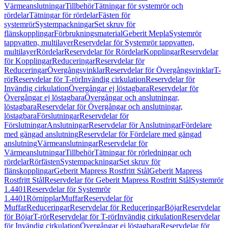
Värmeanslutningar
Tillbehör
Tätningar för systemrör och
rördelar
Tätningar för rördelar
Fästen för
systemrör
Systempackningar
Set skruv för
flänskopplingar
Förbrukningsmaterial
Geberit Mepla
Systemrör
tappvatten, multilayer
Reservdelar för Systemrör tappvatten,
multilayer
Rördelar
Reservdelar för Rördelar
Kopplingar
Reservdelar
för Kopplingar
Reduceringar
Reservdelar för
Reduceringar
Övergångsvinklar
Reservdelar för Övergångsvinklar
T-
rör
Reservdelar för T-rör
Invändig cirkulation
Reservdelar för
Invändig cirkulation
Övergångar ej löstagbara
Reservdelar för
Övergångar ej löstagbara
Övergångar och anslutningar,
löstagbara
Reservdelar för Övergångar och anslutningar,
löstagbara
Förslutningar
Reservdelar för
Förslutningar
Anslutningar
Reservdelar för Anslutningar
Fördelare
med gängad anslutning
Reservdelar för Fördelare med gängad
anslutning
Värmeanslutningar
Reservdelar för
Värmeanslutningar
Tillbehör
Tätningar för rörledningar och
rördelar
Rörfästen
Systempackningar
Set skruv för
flänskopplingar
Geberit Mapress Rostfritt Stål
Geberit Mapress
Rostfritt Stål
Reservdelar för Geberit Mapress Rostfritt Stål
Systemrör
1.4401
Reservdelar för Systemrör
1.4401
Rörnipplar
Muffar
Reservdelar för
Muffar
Reduceringar
Reservdelar för Reduceringar
Böjar
Reservdelar
för Böjar
T-rör
Reservdelar för T-rör
Invändig cirkulation
Reservdelar
för Invändig cirkulation
Övergångar ej löstagbara
Reservdelar för