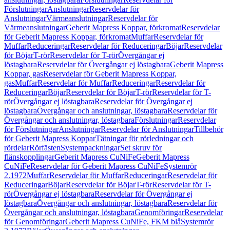
Förslutningar
Anslutningar
Reservdelar för
Anslutningar
Värmeanslutningar
Reservdelar för
Värmeanslutningar
Geberit Mapress Koppar, förkromat
Reservdelar
för Geberit Mapress Koppar, förkromat
Muffar
Reservdelar för
Muffar
Reduceringar
Reservdelar för Reduceringar
Böjar
Reservdelar
för Böjar
T-rör
Reservdelar för T-rör
Övergångar ej
löstagbara
Reservdelar för Övergångar ej löstagbara
Geberit Mapress
Koppar, gas
Reservdelar för Geberit Mapress Koppar,
gas
Muffar
Reservdelar för Muffar
Reduceringar
Reservdelar för
Reduceringar
Böjar
Reservdelar för Böjar
T-rör
Reservdelar för T-
rör
Övergångar ej löstagbara
Reservdelar för Övergångar ej
löstagbara
Övergångar och anslutningar, löstagbara
Reservdelar för
Övergångar och anslutningar, löstagbara
Förslutningar
Reservdelar
för Förslutningar
Anslutningar
Reservdelar för Anslutningar
Tillbehör
för Geberit Mapress Koppar
Tätningar för rörledningar och
rördelar
Rörfästen
Systempackningar
Set skruv för
flänskopplingar
Geberit Mapress CuNiFe
Geberit Mapress
CuNiFe
Reservdelar för Geberit Mapress CuNiFe
Systemrör
2.1972
Muffar
Reservdelar för Muffar
Reduceringar
Reservdelar för
Reduceringar
Böjar
Reservdelar för Böjar
T-rör
Reservdelar för T-
rör
Övergångar ej löstagbara
Reservdelar för Övergångar ej
löstagbara
Övergångar och anslutningar, löstagbara
Reservdelar för
Övergångar och anslutningar, löstagbara
Genomföringar
Reservdelar
för Genomföringar
Geberit Mapress CuNiFe, FKM blå
Systemrör