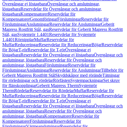
Övergångar ej löstagbara
Övergångar och anslutningar,
löstagbara
Reservdelar för Övergångar och anslutningar,
löstagbara
Kompensatorer
Reservdelar för
Kompensatorer
Genomföringar
Förslutningar
Reservdelar för
Förslutningar
Anslutningar
Reservdelar för Anslutningar
Geberit
Mapress Rostfritt Stål, gas
Reservdelar för Geberit Mapress Rostfritt
Stål, gas
Systemrör 1.4401
Reservdelar för Systemrör
1.4401
Rörnipplar
Muffar
Reservdelar för
Muffar
Reduceringar
Reservdelar för Reduceringar
Böjar
Reservdelar
för Böjar
T-rör
Reservdelar för T-rör
Övergångar ej
löstagbara
Reservdelar för Övergångar ej löstagbara
Övergångar och
anslutningar, löstagbara
Reservdelar för Övergångar och
anslutningar, löstagbara
Förslutningar
Reservdelar för
Förslutningar
Anslutningar
Reservdelar för Anslutningar
Tillbehör för
Geberit Mapress Rostfritt Stål
Skyddskåpor med rörände
Tätningar
för rörledningar och rördelar
Rörfästen
Systempackningar
Set skruv
för flänskopplingar
Geberit Mapress Therm
Systemrör
Therm
Rördelar
Reservdelar för Rördelar
Muffar
Reservdelar för
Muffar
Reduceringar
Reservdelar för Reduceringar
Böjar
Reservdelar
för Böjar
T-rör
Reservdelar för T-rör
Övergångar ej
löstagbara
Reservdelar för Övergångar ej löstagbara
Övergångar och
anslutningar, löstagbara
Reservdelar för Övergångar och
anslutningar, löstagbara
Kompensatorer
Reservdelar för
Kompensatorer
Förslutningar
Reservdelar för
Förslutningar
Värmeanslutningar
Reservdelar för