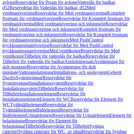
avlopp
Reservdelar för Propp för avlopp
Vattenlås för badkar,
d52
Reservdelar för Vattenlås för badkar, d52
Med
vredmanövrering
Reservdelar för Med vredmanövrering
Komplett
frontsats för vredmanövrering
Reservdelar för Komplett frontsats för
vredmanövrering
Med vredmanövrering och inloppsrör
Reservdelar
för Med vredmanövrering och inloppsrör
Komplett frontsats för
vredmanövrering och inloppsrör
Reservdelar för Komplett frontsats
för vredmanövrering och inloppsrör
Med PushControl
tryckknappsmanövrering
Reservdelar för Med PushControl
tryckknappsmanövrering
Med ventilkonor
Reservdelar för Med
ventilkonor
Tillbehör för vattenlås för badkar
Reservdelar för
Tillbehör för vattenlås för badkar
Anslutningssats
Avstängning för
dolt montage
Reservdelar för Avstängning för dolt
montage
Vattenanslutningar
Installations- och spolsystem
Geberit
Duofix
Systemväggar
Reservdelar för
Systemväggar
Installationssystem
Reservdelar för
Installationssystem
Tillbehör
Reservdelar för
Tillbehör
Installationselement
Reservdelar för
Installationselement
Element för WC
Reservdelar för Element för
WC
Tvättställselement
Reservdelar för
Tvättställselement
Bidéelement
Reservdelar för
Bidéelement
Urinalelement
Reservdelar för Urinalelement
Element för
belastningar
Reservdelar för Element för
belastningar
Tillbehör
Reservdelar för Tillbehör
Synliga
cisterner
Synliga cisterner för WC, av plast
Reservdelar för Synliga