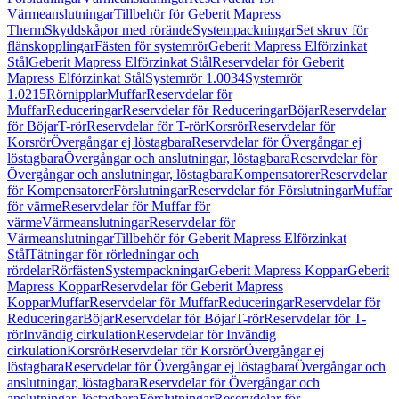
Värmeanslutningar
Tillbehör för Geberit Mapress
Therm
Skyddskåpor med rörände
Systempackningar
Set skruv för
flänskopplingar
Fästen för systemrör
Geberit Mapress Elförzinkat
Stål
Geberit Mapress Elförzinkat Stål
Reservdelar för Geberit
Mapress Elförzinkat Stål
Systemrör 1.0034
Systemrör
1.0215
Rörnipplar
Muffar
Reservdelar för
Muffar
Reduceringar
Reservdelar för Reduceringar
Böjar
Reservdelar
för Böjar
T-rör
Reservdelar för T-rör
Korsrör
Reservdelar för
Korsrör
Övergångar ej löstagbara
Reservdelar för Övergångar ej
löstagbara
Övergångar och anslutningar, löstagbara
Reservdelar för
Övergångar och anslutningar, löstagbara
Kompensatorer
Reservdelar
för Kompensatorer
Förslutningar
Reservdelar för Förslutningar
Muffar
för värme
Reservdelar för Muffar för
värme
Värmeanslutningar
Reservdelar för
Värmeanslutningar
Tillbehör för Geberit Mapress Elförzinkat
Stål
Tätningar för rörledningar och
rördelar
Rörfästen
Systempackningar
Geberit Mapress Koppar
Geberit
Mapress Koppar
Reservdelar för Geberit Mapress
Koppar
Muffar
Reservdelar för Muffar
Reduceringar
Reservdelar för
Reduceringar
Böjar
Reservdelar för Böjar
T-rör
Reservdelar för T-
rör
Invändig cirkulation
Reservdelar för Invändig
cirkulation
Korsrör
Reservdelar för Korsrör
Övergångar ej
löstagbara
Reservdelar för Övergångar ej löstagbara
Övergångar och
anslutningar, löstagbara
Reservdelar för Övergångar och
anslutningar, löstagbara
Förslutningar
Reservdelar för