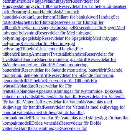
badrumsmöbler
Väggavställningsytor
Reservdelar för
Väggavställningsytor
Tillbehör
Reservdelar för Tillbehör
Lådinsatser
och förvaringsboxar
Handdukshållare och
handdukskrokar
Ljuselement
Hållare för bänkskivor
Handtag
Set
fotstöd
Magnettavlor
Eluttag
Reservdelar för Eluttag
Fler
tillbehör
Speglar och spegelskåp
Spegel
Reservdelar för Spegel
Med
inbyggd belysning
Reservdelar för Med inbyggd
belysning
Spegelskåp
Reservdelar för Spegelskåp
Med inbyggd
belysning
Reservdelar för Med inbyggd
belysning
Tillbehör
Ljuselement
Handtag
Fler
tillbehör
Eluttag
Armaturer
Tvättställsblandare
Reservdelar för
Tvättställsblandare
Stående montering, nätdrift
Reservdelar för
Stående montering, nätdrift
Stående montering,
batteridrift
Reservdelar för Stående montering, batteridrift
Stående
montering, generatordrift
Reservdelar för Stående montering,
generatordrift
Tillbehör
Reservdelar för Tillbehör
För
tvättställsblandare
Reservdelar för För
tvättställsblandare
Apparatanslutningar för tvättområde, köksvask,
enheter och tvättställ
Vattenlås för handfat
Reservdelar för Vattenlås
för handfat
Vattenlås
Reservdelar för Vattenlås
Vattenlås med
skiljevägg för handfat
Reservdelar för Vattenlås med skiljevägg för
handfat
Vattenlås med skiljevägg för handfat,
kompaktmodell
Reservdelar för Vattenlås med skiljevägg för handfat,
kompaktmodell
Dolda vattenlås
Reservdelar för Dolda
vattenlås
Handfatsanslutningar
Reservdelar för