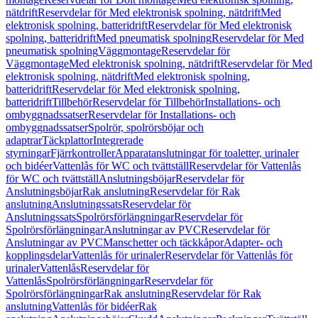
nätdrift
Reservdelar för Med elektronisk spolning, nätdrift
Med
elektronisk spolning, batteridrift
Reservdelar för Med elektronisk
spolning, batteridrift
Med pneumatisk spolning
Reservdelar för Med
pneumatisk spolning
Väggmontage
Reservdelar för
Väggmontage
Med elektronisk spolning, nätdrift
Reservdelar för Med
elektronisk spolning, nätdrift
Med elektronisk spolning,
batteridrift
Reservdelar för Med elektronisk spolning,
batteridrift
Tillbehör
Reservdelar för Tillbehör
Installations- och
ombyggnadssatser
Reservdelar för Installations- och
ombyggnadssatser
Spolrör, spolrörsböjar och
adaptrar
Täckplattor
Integrerade
styrningar
Fjärrkontroller
Apparatanslutningar för toaletter, urinaler
och bidéer
Vattenlås för WC och tvättställ
Reservdelar för Vattenlås
för WC och tvättställ
Anslutningsböjar
Reservdelar för
Anslutningsböjar
Rak anslutning
Reservdelar för Rak
anslutning
Anslutningssats
Reservdelar för
Anslutningssats
Spolrörsförlängningar
Reservdelar för
Spolrörsförlängningar
Anslutningar av PVC
Reservdelar för
Anslutningar av PVC
Manschetter och täckkåpor
Adapter- och
kopplingsdelar
Vattenlås för urinaler
Reservdelar för Vattenlås för
urinaler
Vattenlås
Reservdelar för
Vattenlås
Spolrörsförlängningar
Reservdelar för
Spolrörsförlängningar
Rak anslutning
Reservdelar för Rak
anslutning
Vattenlås för bidéer
Rak