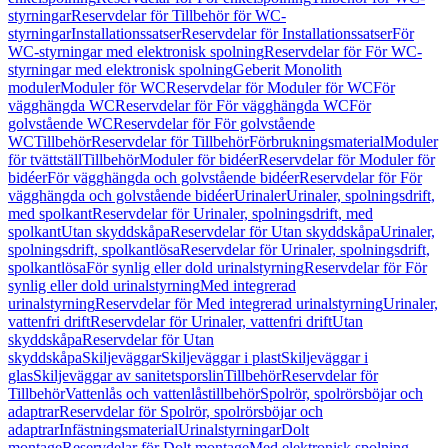
styrningar
Reservdelar för Tillbehör för WC-
styrningar
Installationssatser
Reservdelar för Installationssatser
För
WC-styrningar med elektronisk spolning
Reservdelar för För WC-
styrningar med elektronisk spolning
Geberit Monolith
moduler
Moduler för WC
Reservdelar för Moduler för WC
För
vägghängda WC
Reservdelar för För vägghängda WC
För
golvstående WC
Reservdelar för För golvstående
WC
Tillbehör
Reservdelar för Tillbehör
Förbrukningsmaterial
Moduler
för tvättställ
Tillbehör
Moduler för bidéer
Reservdelar för Moduler för
bidéer
För vägghängda och golvstående bidéer
Reservdelar för För
vägghängda och golvstående bidéer
Urinaler
Urinaler, spolningsdrift,
med spolkant
Reservdelar för Urinaler, spolningsdrift, med
spolkant
Utan skyddskåpa
Reservdelar för Utan skyddskåpa
Urinaler,
spolningsdrift, spolkantlösa
Reservdelar för Urinaler, spolningsdrift,
spolkantlösa
För synlig eller dold urinalstyrning
Reservdelar för För
synlig eller dold urinalstyrning
Med integrerad
urinalstyrning
Reservdelar för Med integrerad urinalstyrning
Urinaler,
vattenfri drift
Reservdelar för Urinaler, vattenfri drift
Utan
skyddskåpa
Reservdelar för Utan
skyddskåpa
Skiljeväggar
Skiljeväggar i plast
Skiljeväggar i
glas
Skiljeväggar av sanitetsporslin
Tillbehör
Reservdelar för
Tillbehör
Vattenlås och vattenlåstillbehör
Spolrör, spolrörsböjar och
adaptrar
Reservdelar för Spolrör, spolrörsböjar och
adaptrar
Infästningsmaterial
Urinalstyrningar
Dolt
montage
Reservdelar för Dolt montage
Med elektronisk spolning,