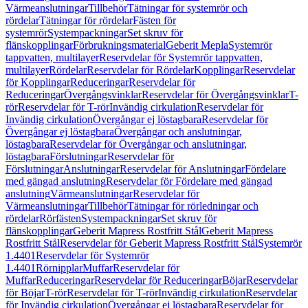
Värmeanslutningar
Tillbehör
Tätningar för systemrör och
rördelar
Tätningar för rördelar
Fästen för
systemrör
Systempackningar
Set skruv för
flänskopplingar
Förbrukningsmaterial
Geberit Mepla
Systemrör
tappvatten, multilayer
Reservdelar för Systemrör tappvatten,
multilayer
Rördelar
Reservdelar för Rördelar
Kopplingar
Reservdelar
för Kopplingar
Reduceringar
Reservdelar för
Reduceringar
Övergångsvinklar
Reservdelar för Övergångsvinklar
T-
rör
Reservdelar för T-rör
Invändig cirkulation
Reservdelar för
Invändig cirkulation
Övergångar ej löstagbara
Reservdelar för
Övergångar ej löstagbara
Övergångar och anslutningar,
löstagbara
Reservdelar för Övergångar och anslutningar,
löstagbara
Förslutningar
Reservdelar för
Förslutningar
Anslutningar
Reservdelar för Anslutningar
Fördelare
med gängad anslutning
Reservdelar för Fördelare med gängad
anslutning
Värmeanslutningar
Reservdelar för
Värmeanslutningar
Tillbehör
Tätningar för rörledningar och
rördelar
Rörfästen
Systempackningar
Set skruv för
flänskopplingar
Geberit Mapress Rostfritt Stål
Geberit Mapress
Rostfritt Stål
Reservdelar för Geberit Mapress Rostfritt Stål
Systemrör
1.4401
Reservdelar för Systemrör
1.4401
Rörnipplar
Muffar
Reservdelar för
Muffar
Reduceringar
Reservdelar för Reduceringar
Böjar
Reservdelar
för Böjar
T-rör
Reservdelar för T-rör
Invändig cirkulation
Reservdelar
för Invändig cirkulation
Övergångar ej löstagbara
Reservdelar för