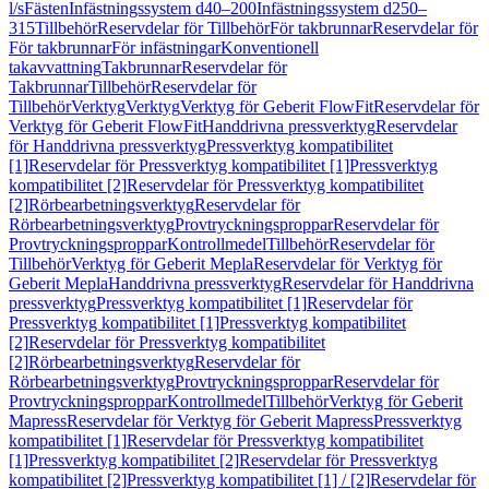
l/s
Fästen
Infästningssystem d40–200
Infästningssystem d250–
315
Tillbehör
Reservdelar för Tillbehör
För takbrunnar
Reservdelar för
För takbrunnar
För infästningar
Konventionell
takavvattning
Takbrunnar
Reservdelar för
Takbrunnar
Tillbehör
Reservdelar för
Tillbehör
Verktyg
Verktyg
Verktyg för Geberit FlowFit
Reservdelar för
Verktyg för Geberit FlowFit
Handdrivna pressverktyg
Reservdelar
för Handdrivna pressverktyg
Pressverktyg kompatibilitet
[1]
Reservdelar för Pressverktyg kompatibilitet [1]
Pressverktyg
kompatibilitet [2]
Reservdelar för Pressverktyg kompatibilitet
[2]
Rörbearbetningsverktyg
Reservdelar för
Rörbearbetningsverktyg
Provtryckningsproppar
Reservdelar för
Provtryckningsproppar
Kontrollmedel
Tillbehör
Reservdelar för
Tillbehör
Verktyg för Geberit Mepla
Reservdelar för Verktyg för
Geberit Mepla
Handdrivna pressverktyg
Reservdelar för Handdrivna
pressverktyg
Pressverktyg kompatibilitet [1]
Reservdelar för
Pressverktyg kompatibilitet [1]
Pressverktyg kompatibilitet
[2]
Reservdelar för Pressverktyg kompatibilitet
[2]
Rörbearbetningsverktyg
Reservdelar för
Rörbearbetningsverktyg
Provtryckningsproppar
Reservdelar för
Provtryckningsproppar
Kontrollmedel
Tillbehör
Verktyg för Geberit
Mapress
Reservdelar för Verktyg för Geberit Mapress
Pressverktyg
kompatibilitet [1]
Reservdelar för Pressverktyg kompatibilitet
[1]
Pressverktyg kompatibilitet [2]
Reservdelar för Pressverktyg
kompatibilitet [2]
Pressverktyg kompatibilitet [1] / [2]
Reservdelar för