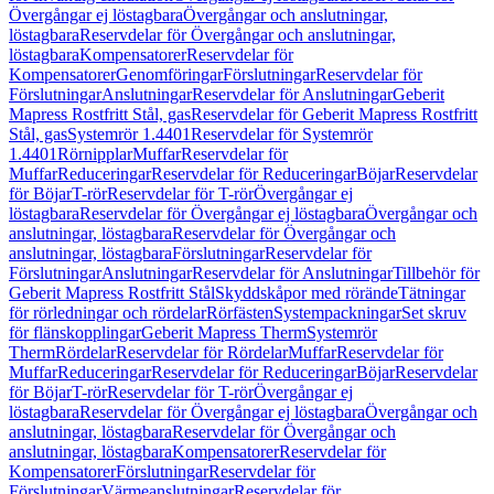
Övergångar ej löstagbara
Övergångar och anslutningar,
löstagbara
Reservdelar för Övergångar och anslutningar,
löstagbara
Kompensatorer
Reservdelar för
Kompensatorer
Genomföringar
Förslutningar
Reservdelar för
Förslutningar
Anslutningar
Reservdelar för Anslutningar
Geberit
Mapress Rostfritt Stål, gas
Reservdelar för Geberit Mapress Rostfritt
Stål, gas
Systemrör 1.4401
Reservdelar för Systemrör
1.4401
Rörnipplar
Muffar
Reservdelar för
Muffar
Reduceringar
Reservdelar för Reduceringar
Böjar
Reservdelar
för Böjar
T-rör
Reservdelar för T-rör
Övergångar ej
löstagbara
Reservdelar för Övergångar ej löstagbara
Övergångar och
anslutningar, löstagbara
Reservdelar för Övergångar och
anslutningar, löstagbara
Förslutningar
Reservdelar för
Förslutningar
Anslutningar
Reservdelar för Anslutningar
Tillbehör för
Geberit Mapress Rostfritt Stål
Skyddskåpor med rörände
Tätningar
för rörledningar och rördelar
Rörfästen
Systempackningar
Set skruv
för flänskopplingar
Geberit Mapress Therm
Systemrör
Therm
Rördelar
Reservdelar för Rördelar
Muffar
Reservdelar för
Muffar
Reduceringar
Reservdelar för Reduceringar
Böjar
Reservdelar
för Böjar
T-rör
Reservdelar för T-rör
Övergångar ej
löstagbara
Reservdelar för Övergångar ej löstagbara
Övergångar och
anslutningar, löstagbara
Reservdelar för Övergångar och
anslutningar, löstagbara
Kompensatorer
Reservdelar för
Kompensatorer
Förslutningar
Reservdelar för
Förslutningar
Värmeanslutningar
Reservdelar för