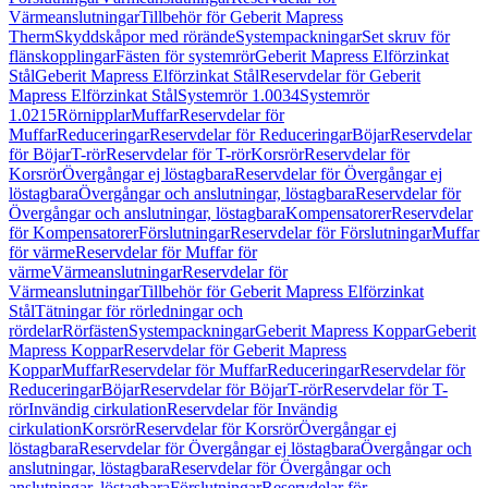
Värmeanslutningar
Tillbehör för Geberit Mapress
Therm
Skyddskåpor med rörände
Systempackningar
Set skruv för
flänskopplingar
Fästen för systemrör
Geberit Mapress Elförzinkat
Stål
Geberit Mapress Elförzinkat Stål
Reservdelar för Geberit
Mapress Elförzinkat Stål
Systemrör 1.0034
Systemrör
1.0215
Rörnipplar
Muffar
Reservdelar för
Muffar
Reduceringar
Reservdelar för Reduceringar
Böjar
Reservdelar
för Böjar
T-rör
Reservdelar för T-rör
Korsrör
Reservdelar för
Korsrör
Övergångar ej löstagbara
Reservdelar för Övergångar ej
löstagbara
Övergångar och anslutningar, löstagbara
Reservdelar för
Övergångar och anslutningar, löstagbara
Kompensatorer
Reservdelar
för Kompensatorer
Förslutningar
Reservdelar för Förslutningar
Muffar
för värme
Reservdelar för Muffar för
värme
Värmeanslutningar
Reservdelar för
Värmeanslutningar
Tillbehör för Geberit Mapress Elförzinkat
Stål
Tätningar för rörledningar och
rördelar
Rörfästen
Systempackningar
Geberit Mapress Koppar
Geberit
Mapress Koppar
Reservdelar för Geberit Mapress
Koppar
Muffar
Reservdelar för Muffar
Reduceringar
Reservdelar för
Reduceringar
Böjar
Reservdelar för Böjar
T-rör
Reservdelar för T-
rör
Invändig cirkulation
Reservdelar för Invändig
cirkulation
Korsrör
Reservdelar för Korsrör
Övergångar ej
löstagbara
Reservdelar för Övergångar ej löstagbara
Övergångar och
anslutningar, löstagbara
Reservdelar för Övergångar och
anslutningar, löstagbara
Förslutningar
Reservdelar för