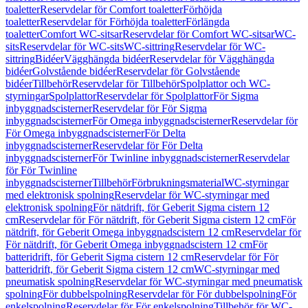
toaletter
Reservdelar för Comfort toaletter
Förhöjda
toaletter
Reservdelar för Förhöjda toaletter
Förlängda
toaletter
Comfort WC-sitsar
Reservdelar för Comfort WC-sitsar
WC-
sits
Reservdelar för WC-sits
WC-sittring
Reservdelar för WC-
sittring
Bidéer
Vägghängda bidéer
Reservdelar för Vägghängda
bidéer
Golvstående bidéer
Reservdelar för Golvstående
bidéer
Tillbehör
Reservdelar för Tillbehör
Spolplattor och WC-
styrningar
Spolplattor
Reservdelar för Spolplattor
För Sigma
inbyggnadscisterner
Reservdelar för För Sigma
inbyggnadscisterner
För Omega inbyggnadscisterner
Reservdelar för
För Omega inbyggnadscisterner
För Delta
inbyggnadscisterner
Reservdelar för För Delta
inbyggnadscisterner
För Twinline inbyggnadscisterner
Reservdelar
för För Twinline
inbyggnadscisterner
Tillbehör
Förbrukningsmaterial
WC-styrningar
med elektronisk spolning
Reservdelar för WC-styrningar med
elektronisk spolning
För nätdrift, för Geberit Sigma cistern 12
cm
Reservdelar för För nätdrift, för Geberit Sigma cistern 12 cm
För
nätdrift, för Geberit Omega inbyggnadscistern 12 cm
Reservdelar för
För nätdrift, för Geberit Omega inbyggnadscistern 12 cm
För
batteridrift, för Geberit Sigma cistern 12 cm
Reservdelar för För
batteridrift, för Geberit Sigma cistern 12 cm
WC-styrningar med
pneumatisk spolning
Reservdelar för WC-styrningar med pneumatisk
spolning
För dubbelspolning
Reservdelar för För dubbelspolning
För
enkelspolning
Reservdelar för För enkelspolning
Tillbehör för WC-