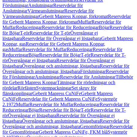
Förslutningar
Anslutningar
Reservdelar för
Anslutningar
Värmeanslutningar
Reservdelar för
Värmeanslutningar
Geberit Mapress Koppar, förkromat
Reservdelar
för Geberit Mapress Koppar, förkromat
Muffar
Reservdelar för
Muffar
Reduceringar
Reservdelar för Reduceringar
Böjar
Reservdelar
för Böjar
T-rör
Reservdelar för T-rör
Övergångar ej
löstagbara
Reservdelar för Övergångar ej löstagbara
Geberit Mapress
Koppar, gas
Reservdelar för Geberit Mapress Koppar,
gas
Muffar
Reservdelar för Muffar
Reduceringar
Reservdelar för
Reduceringar
Böjar
Reservdelar för Böjar
T-rör
Reservdelar för T-
rör
Övergångar ej löstagbara
Reservdelar för Övergångar ej
löstagbara
Övergångar och anslutningar, löstagbara
Reservdelar för
Övergångar och anslutningar, löstagbara
Förslutningar
Reservdelar
för Förslutningar
Anslutningar
Reservdelar för Anslutningar
Tillbehör
för Geberit Mapress Koppar
Tätningar för rörledningar och
rördelar
Rörfästen
Systempackningar
Set skruv för
flänskopplingar
Geberit Mapress CuNiFe
Geberit Mapress
CuNiFe
Reservdelar för Geberit Mapress CuNiFe
Systemrör
2.1972
Muffar
Reservdelar för Muffar
Reduceringar
Reservdelar för
Reduceringar
Böjar
Reservdelar för Böjar
T-rör
Reservdelar för T-
rör
Övergångar ej löstagbara
Reservdelar för Övergångar ej
löstagbara
Övergångar och anslutningar, löstagbara
Reservdelar för
Övergångar och anslutningar, löstagbara
Genomföringar
Reservdelar
för Genomföringar
Geberit Mapress CuNiFe, FKM blå
Systemrör