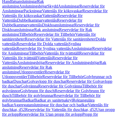
Handfatsanslutningar
Rak
anslutning
Anslutningsböjar
Skydd
Anslutningar
Reservdelar för
Anslutningar
Packningar
Vattenlås för köksvaskar
Reservdelar för
Vattenlås för köksvaskar
Vattenlås
Reservdelar för
Vattenlås
Dubbelkammarvattenlås
Reservdelar för
Dubbelkammarvattenlås
Diskhoanslutningar
Reservdelar för
Diskhoanslutningar
Rak anslutning
Reservdelar för Rak
anslutning
Tillbehör
Reservdelar för Tillbehör
Vattenlås för
sanitärenheter
Reservdelar för Vattenlås för sanitärenheter
Dolda
vattenlås
Reservdelar för Dolda vattenlås
Synliga
vattenlås
Reservdelar för Synliga vattenlås
Anslutningar
Reservdelar
för Anslutningar
Tillbehör
Vattenlås för tvättställ
Reservdelar för
Vattenlås för tvättställ
Vattenlås
Reservdelar för
Vattenlås
Anslutningsböjar
Reservdelar för Anslutningsböjar
Rak
anslutning
Reservdelar för Rak
anslutning
Utloppsventiler
Reservdelar för
Utloppsventiler
Tillbehör
Reservdelar för Tillbehör
Golvbrunnar och
badkar
Duschar
Golvavlopp för duschar
Reservdelar för Golvavlopp
för duschar
Golvränna
Reservdelar för Golvränna
Tillbehör för
golvrännor
Golvbrunn för dusch
Reservdelar för Golvbrunn för
dusch
Tillbehör för golvbrunnar
Reservdelar för Tillbehör för
golvbrunnar
Badkar
Badkar av sanitetsakryl
Rektangulära
badkar
Aggregatanslutningar för duschar och badkar
Vattenlås för
duschkar, d52
Reservdelar för Vattenlås för duschkar, d52
Utan propp
för avlopp
Reservdelar för Utan propp för avlopp
Propp för