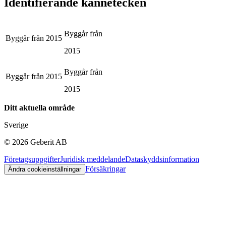
Identifierande kännetecken
Byggår från
Byggår från
2015
2015
Byggår från
Byggår från
2015
2015
Ditt aktuella område
Sverige
©
2026
Geberit AB
Företagsuppgifter
Juridisk meddelande
Dataskyddsinformation
Försäkringar
Ändra cookieinställningar