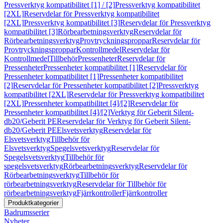
Pressverktyg kompatibilitet [1] / [2]
Pressverktyg kompatibilitet
[2XL]
Reservdelar för Pressverktyg kompatibilitet
[2XL]
Pressverktyg kompatibilitet [3]
Reservdelar för Pressverktyg
kompatibilitet [3]
Rörbearbetningsverktyg
Reservdelar för
Rörbearbetningsverktyg
Provtryckningsproppar
Reservdelar för
Provtryckningsproppar
Kontrollmedel
Reservdelar för
Kontrollmedel
Tillbehör
Pressenheter
Reservdelar för
Pressenheter
Pressenheter kompatibilitet [1]
Reservdelar för
Pressenheter kompatibilitet [1]
Pressenheter kompatibilitet
[2]
Reservdelar för Pressenheter kompatibilitet [2]
Pressverktyg
kompatibilitet [2XL]
Reservdelar för Pressverktyg kompatibilitet
[2XL]
Pressenheter kompatibilitet [4]/[2]
Reservdelar för
Pressenheter kompatibilitet [4]/[2]
Verktyg för Geberit Silent-
db20/Geberit PE
Reservdelar för Verktyg för Geberit Silent-
db20/Geberit PE
Elsvetsverktyg
Reservdelar för
Elsvetsverktyg
Tillbehör för
Elsvetsverktyg
Spegelsvetsverktyg
Reservdelar för
Spegelsvetsverktyg
Tillbehör för
spegelsvetsverktyg
Rörbearbetningsverktyg
Reservdelar för
Rörbearbetningsverktyg
Tillbehör för
rörbearbetningsverktyg
Reservdelar för Tillbehör för
rörbearbetningsverktyg
Fjärrkontroller
Fjärrkontroller
Produktkategorier
Badrumsserier
Nyheter