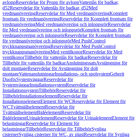
avlopp
Reservdelar för Propp för avlopp
Vattenlås för badkar,
d52
Reservdelar för Vattenlås för badkar, d52
Med
vredmanövrering
Reservdelar för Med vredmanövrering
Komplett
frontsats för vredmanövrering
Reservdelar för Komplett frontsats för
vredmanövrering
Med vredmanövrering och inloppsrör
Reservdelar
för Med vredmanövrering och inloppsrör
Komplett frontsats för
vredmanövrering och inloppsrör
Reservdelar för Komplett frontsats
för vredmanövrering och inloppsrör
Med PushControl
tryckknappsmanövrering
Reservdelar för Med PushControl
tryckknappsmanövrering
Med ventilkonor
Reservdelar för Med
ventilkonor
Tillbehör för vattenlås för badkar
Reservdelar för
Tillbehör för vattenlås för badkar
Anslutningssats
Avstängning för
dolt montage
Reservdelar för Avstängning för dolt
montage
Vattenanslutningar
Installations- och spolsystem
Geberit
Duofix
Systemväggar
Reservdelar för
Systemväggar
Installationssystem
Reservdelar för
Installationssystem
Tillbehör
Reservdelar för
Tillbehör
Installationselement
Reservdelar för
Installationselement
Element för WC
Reservdelar för Element för
WC
Tvättställselement
Reservdelar för
Tvättställselement
Bidéelement
Reservdelar för
Bidéelement
Urinalelement
Reservdelar för Urinalelement
Element för
belastningar
Reservdelar för Element för
belastningar
Tillbehör
Reservdelar för Tillbehör
Synliga
cisterner
Synliga cisterner för WC, av plast
Reservdelar för Synliga