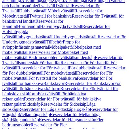
anslutning
Anslutningsböjar
Skydd
Anslutningar
Packningar
Tvättställ
och badrumsmöbler
Tvättställ
Tvättställ
Reservdelar för
Tvättställ
Dubbeltvättställ
Möbeltvättställ
Reservdelar för
Möbeltvättställ
Tvättställ för bänkskiva
Reservdelar för Tvättställ för
bänkskiva
Handfat
Reservdelar för
Handfat
Hörnhandfat
Halvinbyggda tvättställ
Reservdelar för
Halvinbyggda
tvättställ
Inbyggnadstvättställ
Underbyggnadstvättställ
Reservdelar för
Underbyggnadstvättställ
Tillbehör
Propp för
avlopp
Infästningsmaterial
Möbelpaket
Möbelpaket med
möbeltvättställ
Reservdelar för Möbelpaket med
möbeltvättställ
Badrumsmöbler
Tvättställsunderskåp
Reservdelar för
Tvättställsunderskåp
För handfat
Reservdelar för För handfat
För
tvättställ
Reservdelar för För tvättställ
För dubbeltvättställ
Reservdelar
för För dubbeltvättställ
För möbeltvättställ
Reservdelar för För
möbeltvättställ
För tvättställ för bänkskiva
Reservdelar för För
tvättställ för bänkskiva
Bänkskivor
Reservdelar för Bänkskivor
För
tvättställ för bänkskiva skålform
Reservdelar för För tvättställ för
bänkskiva skålform
För tvättställ för bänkskiva
rektangulärt
Reservdelar för För tvättställ för bänkskiva
rektangulärt
Sidoskåp
Reservdelar för Sidoskåp
Låga
sidoskåp
Reservdelar för Låga sidoskåp
Högskåp
Reservdelar för
Högskåp
Mellanhöga skåp
Reservdelar för Mellanhöga
skåp
Hängande skåp
Reservdelar för Hängande skåp
Fler
badrumsmöbler
Reservdelar för Fler