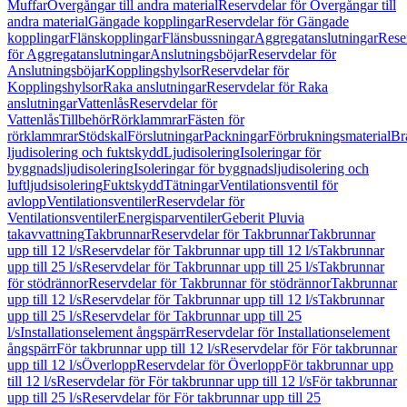
Muffar
Övergångar till andra material
Reservdelar för Övergångar till
andra material
Gängade kopplingar
Reservdelar för Gängade
kopplingar
Flänskopplingar
Flänsbussningar
Aggregatanslutningar
Rese
för Aggregatanslutningar
Anslutningsböjar
Reservdelar för
Anslutningsböjar
Kopplingshylsor
Reservdelar för
Kopplingshylsor
Raka anslutningar
Reservdelar för Raka
anslutningar
Vattenlås
Reservdelar för
Vattenlås
Tillbehör
Rörklammrar
Fästen för
rörklammrar
Stödskal
Förslutningar
Packningar
Förbrukningsmaterial
Br
ljudisolering och fuktskydd
Ljudisolering
Isoleringar för
byggnadsljudisolering
Isoleringar för byggnadsljudisolering och
luftljudsisolering
Fuktskydd
Tätningar
Ventilationsventil för
avlopp
Ventilationsventiler
Reservdelar för
Ventilationsventiler
Energisparventiler
Geberit Pluvia
takavvattning
Takbrunnar
Reservdelar för Takbrunnar
Takbrunnar
upp till 12 l/s
Reservdelar för Takbrunnar upp till 12 l/s
Takbrunnar
upp till 25 l/s
Reservdelar för Takbrunnar upp till 25 l/s
Takbrunnar
för stödrännor
Reservdelar för Takbrunnar för stödrännor
Takbrunnar
upp till 12 l/s
Reservdelar för Takbrunnar upp till 12 l/s
Takbrunnar
upp till 25 l/s
Reservdelar för Takbrunnar upp till 25
l/s
Installationselement ångspärr
Reservdelar för Installationselement
ångspärr
För takbrunnar upp till 12 l/s
Reservdelar för För takbrunnar
upp till 12 l/s
Överlopp
Reservdelar för Överlopp
För takbrunnar upp
till 12 l/s
Reservdelar för För takbrunnar upp till 12 l/s
För takbrunnar
upp till 25 l/s
Reservdelar för För takbrunnar upp till 25