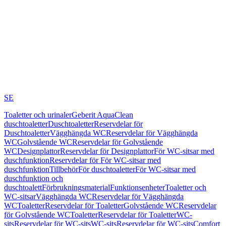
SE
Toaletter och urinaler
Geberit AquaClean
duschtoaletter
Duschtoaletter
Reservdelar för
Duschtoaletter
Vägghängda WC
Reservdelar för Vägghängda
WC
Golvstående WC
Reservdelar för Golvstående
WC
Designplattor
Reservdelar för Designplattor
För WC-sitsar med
duschfunktion
Reservdelar för För WC-sitsar med
duschfunktion
Tillbehör
För duschtoaletter
För WC-sitsar med
duschfunktion och
duschtoalett
Förbrukningsmaterial
Funktionsenheter
Toaletter och
WC-sitsar
Vägghängda WC
Reservdelar för Vägghängda
WC
Toaletter
Reservdelar för Toaletter
Golvstående WC
Reservdelar
för Golvstående WC
Toaletter
Reservdelar för Toaletter
WC-
sits
Reservdelar för WC-sits
WC-sits
Reservdelar för WC-sits
Comfort