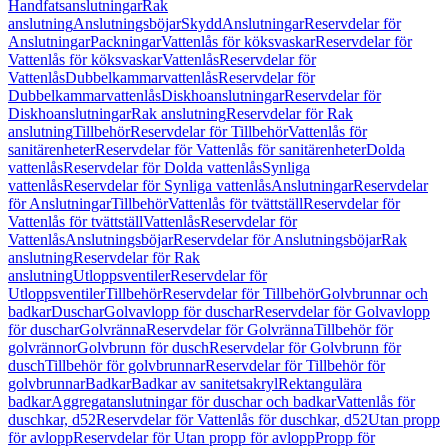
Handfatsanslutningar
Rak
anslutning
Anslutningsböjar
Skydd
Anslutningar
Reservdelar för
Anslutningar
Packningar
Vattenlås för köksvaskar
Reservdelar för
Vattenlås för köksvaskar
Vattenlås
Reservdelar för
Vattenlås
Dubbelkammarvattenlås
Reservdelar för
Dubbelkammarvattenlås
Diskhoanslutningar
Reservdelar för
Diskhoanslutningar
Rak anslutning
Reservdelar för Rak
anslutning
Tillbehör
Reservdelar för Tillbehör
Vattenlås för
sanitärenheter
Reservdelar för Vattenlås för sanitärenheter
Dolda
vattenlås
Reservdelar för Dolda vattenlås
Synliga
vattenlås
Reservdelar för Synliga vattenlås
Anslutningar
Reservdelar
för Anslutningar
Tillbehör
Vattenlås för tvättställ
Reservdelar för
Vattenlås för tvättställ
Vattenlås
Reservdelar för
Vattenlås
Anslutningsböjar
Reservdelar för Anslutningsböjar
Rak
anslutning
Reservdelar för Rak
anslutning
Utloppsventiler
Reservdelar för
Utloppsventiler
Tillbehör
Reservdelar för Tillbehör
Golvbrunnar och
badkar
Duschar
Golvavlopp för duschar
Reservdelar för Golvavlopp
för duschar
Golvränna
Reservdelar för Golvränna
Tillbehör för
golvrännor
Golvbrunn för dusch
Reservdelar för Golvbrunn för
dusch
Tillbehör för golvbrunnar
Reservdelar för Tillbehör för
golvbrunnar
Badkar
Badkar av sanitetsakryl
Rektangulära
badkar
Aggregatanslutningar för duschar och badkar
Vattenlås för
duschkar, d52
Reservdelar för Vattenlås för duschkar, d52
Utan propp
för avlopp
Reservdelar för Utan propp för avlopp
Propp för