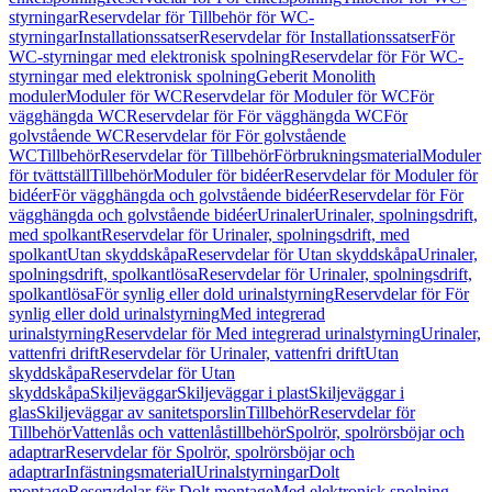
styrningar
Reservdelar för Tillbehör för WC-
styrningar
Installationssatser
Reservdelar för Installationssatser
För
WC-styrningar med elektronisk spolning
Reservdelar för För WC-
styrningar med elektronisk spolning
Geberit Monolith
moduler
Moduler för WC
Reservdelar för Moduler för WC
För
vägghängda WC
Reservdelar för För vägghängda WC
För
golvstående WC
Reservdelar för För golvstående
WC
Tillbehör
Reservdelar för Tillbehör
Förbrukningsmaterial
Moduler
för tvättställ
Tillbehör
Moduler för bidéer
Reservdelar för Moduler för
bidéer
För vägghängda och golvstående bidéer
Reservdelar för För
vägghängda och golvstående bidéer
Urinaler
Urinaler, spolningsdrift,
med spolkant
Reservdelar för Urinaler, spolningsdrift, med
spolkant
Utan skyddskåpa
Reservdelar för Utan skyddskåpa
Urinaler,
spolningsdrift, spolkantlösa
Reservdelar för Urinaler, spolningsdrift,
spolkantlösa
För synlig eller dold urinalstyrning
Reservdelar för För
synlig eller dold urinalstyrning
Med integrerad
urinalstyrning
Reservdelar för Med integrerad urinalstyrning
Urinaler,
vattenfri drift
Reservdelar för Urinaler, vattenfri drift
Utan
skyddskåpa
Reservdelar för Utan
skyddskåpa
Skiljeväggar
Skiljeväggar i plast
Skiljeväggar i
glas
Skiljeväggar av sanitetsporslin
Tillbehör
Reservdelar för
Tillbehör
Vattenlås och vattenlåstillbehör
Spolrör, spolrörsböjar och
adaptrar
Reservdelar för Spolrör, spolrörsböjar och
adaptrar
Infästningsmaterial
Urinalstyrningar
Dolt
montage
Reservdelar för Dolt montage
Med elektronisk spolning,