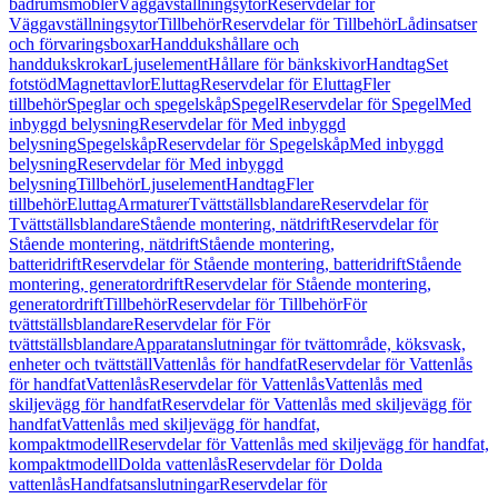
badrumsmöbler
Väggavställningsytor
Reservdelar för
Väggavställningsytor
Tillbehör
Reservdelar för Tillbehör
Lådinsatser
och förvaringsboxar
Handdukshållare och
handdukskrokar
Ljuselement
Hållare för bänkskivor
Handtag
Set
fotstöd
Magnettavlor
Eluttag
Reservdelar för Eluttag
Fler
tillbehör
Speglar och spegelskåp
Spegel
Reservdelar för Spegel
Med
inbyggd belysning
Reservdelar för Med inbyggd
belysning
Spegelskåp
Reservdelar för Spegelskåp
Med inbyggd
belysning
Reservdelar för Med inbyggd
belysning
Tillbehör
Ljuselement
Handtag
Fler
tillbehör
Eluttag
Armaturer
Tvättställsblandare
Reservdelar för
Tvättställsblandare
Stående montering, nätdrift
Reservdelar för
Stående montering, nätdrift
Stående montering,
batteridrift
Reservdelar för Stående montering, batteridrift
Stående
montering, generatordrift
Reservdelar för Stående montering,
generatordrift
Tillbehör
Reservdelar för Tillbehör
För
tvättställsblandare
Reservdelar för För
tvättställsblandare
Apparatanslutningar för tvättområde, köksvask,
enheter och tvättställ
Vattenlås för handfat
Reservdelar för Vattenlås
för handfat
Vattenlås
Reservdelar för Vattenlås
Vattenlås med
skiljevägg för handfat
Reservdelar för Vattenlås med skiljevägg för
handfat
Vattenlås med skiljevägg för handfat,
kompaktmodell
Reservdelar för Vattenlås med skiljevägg för handfat,
kompaktmodell
Dolda vattenlås
Reservdelar för Dolda
vattenlås
Handfatsanslutningar
Reservdelar för