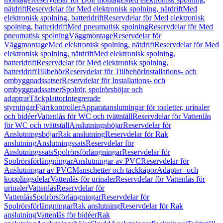
nätdrift
Reservdelar för Med elektronisk spolning, nätdrift
Med
elektronisk spolning, batteridrift
Reservdelar för Med elektronisk
spolning, batteridrift
Med pneumatisk spolning
Reservdelar för Med
pneumatisk spolning
Väggmontage
Reservdelar för
Väggmontage
Med elektronisk spolning, nätdrift
Reservdelar för Med
elektronisk spolning, nätdrift
Med elektronisk spolning,
batteridrift
Reservdelar för Med elektronisk spolning,
batteridrift
Tillbehör
Reservdelar för Tillbehör
Installations- och
ombyggnadssatser
Reservdelar för Installations- och
ombyggnadssatser
Spolrör, spolrörsböjar och
adaptrar
Täckplattor
Integrerade
styrningar
Fjärrkontroller
Apparatanslutningar för toaletter, urinaler
och bidéer
Vattenlås för WC och tvättställ
Reservdelar för Vattenlås
för WC och tvättställ
Anslutningsböjar
Reservdelar för
Anslutningsböjar
Rak anslutning
Reservdelar för Rak
anslutning
Anslutningssats
Reservdelar för
Anslutningssats
Spolrörsförlängningar
Reservdelar för
Spolrörsförlängningar
Anslutningar av PVC
Reservdelar för
Anslutningar av PVC
Manschetter och täckkåpor
Adapter- och
kopplingsdelar
Vattenlås för urinaler
Reservdelar för Vattenlås för
urinaler
Vattenlås
Reservdelar för
Vattenlås
Spolrörsförlängningar
Reservdelar för
Spolrörsförlängningar
Rak anslutning
Reservdelar för Rak
anslutning
Vattenlås för bidéer
Rak