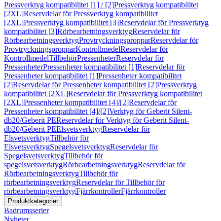
Pressverktyg kompatibilitet [1] / [2]
Pressverktyg kompatibilitet
[2XL]
Reservdelar för Pressverktyg kompatibilitet
[2XL]
Pressverktyg kompatibilitet [3]
Reservdelar för Pressverktyg
kompatibilitet [3]
Rörbearbetningsverktyg
Reservdelar för
Rörbearbetningsverktyg
Provtryckningsproppar
Reservdelar för
Provtryckningsproppar
Kontrollmedel
Reservdelar för
Kontrollmedel
Tillbehör
Pressenheter
Reservdelar för
Pressenheter
Pressenheter kompatibilitet [1]
Reservdelar för
Pressenheter kompatibilitet [1]
Pressenheter kompatibilitet
[2]
Reservdelar för Pressenheter kompatibilitet [2]
Pressverktyg
kompatibilitet [2XL]
Reservdelar för Pressverktyg kompatibilitet
[2XL]
Pressenheter kompatibilitet [4]/[2]
Reservdelar för
Pressenheter kompatibilitet [4]/[2]
Verktyg för Geberit Silent-
db20/Geberit PE
Reservdelar för Verktyg för Geberit Silent-
db20/Geberit PE
Elsvetsverktyg
Reservdelar för
Elsvetsverktyg
Tillbehör för
Elsvetsverktyg
Spegelsvetsverktyg
Reservdelar för
Spegelsvetsverktyg
Tillbehör för
spegelsvetsverktyg
Rörbearbetningsverktyg
Reservdelar för
Rörbearbetningsverktyg
Tillbehör för
rörbearbetningsverktyg
Reservdelar för Tillbehör för
rörbearbetningsverktyg
Fjärrkontroller
Fjärrkontroller
Produktkategorier
Badrumsserier
Nyheter