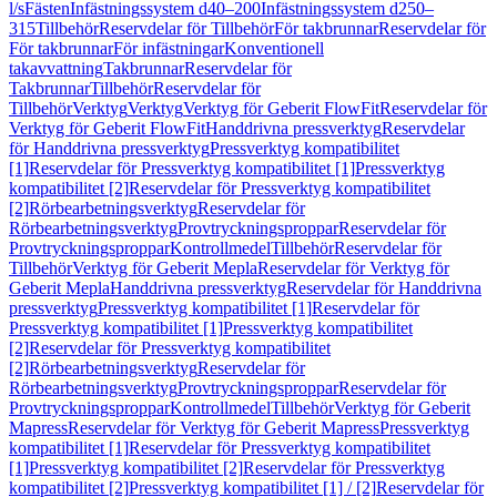
l/s
Fästen
Infästningssystem d40–200
Infästningssystem d250–
315
Tillbehör
Reservdelar för Tillbehör
För takbrunnar
Reservdelar för
För takbrunnar
För infästningar
Konventionell
takavvattning
Takbrunnar
Reservdelar för
Takbrunnar
Tillbehör
Reservdelar för
Tillbehör
Verktyg
Verktyg
Verktyg för Geberit FlowFit
Reservdelar för
Verktyg för Geberit FlowFit
Handdrivna pressverktyg
Reservdelar
för Handdrivna pressverktyg
Pressverktyg kompatibilitet
[1]
Reservdelar för Pressverktyg kompatibilitet [1]
Pressverktyg
kompatibilitet [2]
Reservdelar för Pressverktyg kompatibilitet
[2]
Rörbearbetningsverktyg
Reservdelar för
Rörbearbetningsverktyg
Provtryckningsproppar
Reservdelar för
Provtryckningsproppar
Kontrollmedel
Tillbehör
Reservdelar för
Tillbehör
Verktyg för Geberit Mepla
Reservdelar för Verktyg för
Geberit Mepla
Handdrivna pressverktyg
Reservdelar för Handdrivna
pressverktyg
Pressverktyg kompatibilitet [1]
Reservdelar för
Pressverktyg kompatibilitet [1]
Pressverktyg kompatibilitet
[2]
Reservdelar för Pressverktyg kompatibilitet
[2]
Rörbearbetningsverktyg
Reservdelar för
Rörbearbetningsverktyg
Provtryckningsproppar
Reservdelar för
Provtryckningsproppar
Kontrollmedel
Tillbehör
Verktyg för Geberit
Mapress
Reservdelar för Verktyg för Geberit Mapress
Pressverktyg
kompatibilitet [1]
Reservdelar för Pressverktyg kompatibilitet
[1]
Pressverktyg kompatibilitet [2]
Reservdelar för Pressverktyg
kompatibilitet [2]
Pressverktyg kompatibilitet [1] / [2]
Reservdelar för