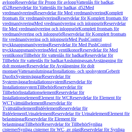
avlopp
Reservdelar för Propp för avlopp
Vattenlås för badkar,
d52
Reservdelar för Vattenlås för badkar, d52
Med
vredmanövrering
Reservdelar för Med vredmanövrering
Komplett
frontsats för vredmanövrering
Reservdelar för Komplett frontsats för
vredmanövrering
Med vredmanövrering och inloppsrör
Reservdelar
för Med vredmanövrering och inloppsrör
Komplett frontsats för
vredmanövrering och inloppsrör
Reservdelar för Komplett frontsats
för vredmanövrering och inloppsrör
Med PushControl
tryckknappsmanövrering
Reservdelar för Med PushControl
tryckknappsmanövrering
Med ventilkonor
Reservdelar för Med
ventilkonor
Tillbehör för vattenlås för badkar
Reservdelar för
Tillbehör för vattenlås för badkar
Anslutningssats
Avstängning för
dolt montage
Reservdelar för Avstängning för dolt
montage
Vattenanslutningar
Installations- och spolsystem
Geberit
Duofix
Systemväggar
Reservdelar för
Systemväggar
Installationssystem
Reservdelar för
Installationssystem
Tillbehör
Reservdelar för
Tillbehör
Installationselement
Reservdelar för
Installationselement
Element för WC
Reservdelar för Element för
WC
Tvättställselement
Reservdelar för
Tvättställselement
Bidéelement
Reservdelar för
Bidéelement
Urinalelement
Reservdelar för Urinalelement
Element för
belastningar
Reservdelar för Element för
belastningar
Tillbehör
Reservdelar för Tillbehör
Synliga
cisterner
Synliga cisterner för WC, av plast
Reservdelar för Synliga