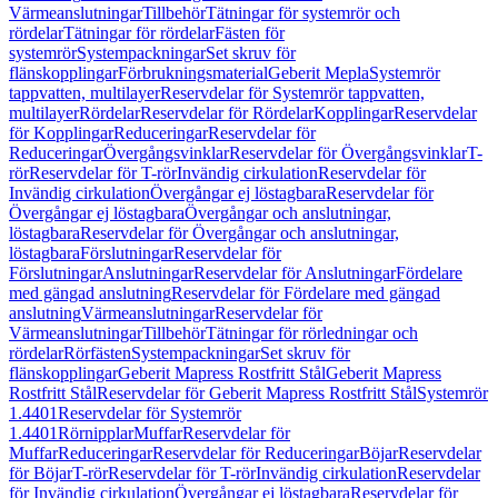
Värmeanslutningar
Tillbehör
Tätningar för systemrör och
rördelar
Tätningar för rördelar
Fästen för
systemrör
Systempackningar
Set skruv för
flänskopplingar
Förbrukningsmaterial
Geberit Mepla
Systemrör
tappvatten, multilayer
Reservdelar för Systemrör tappvatten,
multilayer
Rördelar
Reservdelar för Rördelar
Kopplingar
Reservdelar
för Kopplingar
Reduceringar
Reservdelar för
Reduceringar
Övergångsvinklar
Reservdelar för Övergångsvinklar
T-
rör
Reservdelar för T-rör
Invändig cirkulation
Reservdelar för
Invändig cirkulation
Övergångar ej löstagbara
Reservdelar för
Övergångar ej löstagbara
Övergångar och anslutningar,
löstagbara
Reservdelar för Övergångar och anslutningar,
löstagbara
Förslutningar
Reservdelar för
Förslutningar
Anslutningar
Reservdelar för Anslutningar
Fördelare
med gängad anslutning
Reservdelar för Fördelare med gängad
anslutning
Värmeanslutningar
Reservdelar för
Värmeanslutningar
Tillbehör
Tätningar för rörledningar och
rördelar
Rörfästen
Systempackningar
Set skruv för
flänskopplingar
Geberit Mapress Rostfritt Stål
Geberit Mapress
Rostfritt Stål
Reservdelar för Geberit Mapress Rostfritt Stål
Systemrör
1.4401
Reservdelar för Systemrör
1.4401
Rörnipplar
Muffar
Reservdelar för
Muffar
Reduceringar
Reservdelar för Reduceringar
Böjar
Reservdelar
för Böjar
T-rör
Reservdelar för T-rör
Invändig cirkulation
Reservdelar
för Invändig cirkulation
Övergångar ej löstagbara
Reservdelar för