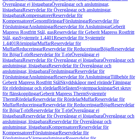
Övergångar ej löstagbara
Övergångar och anslutningar,
löstagbara
Reservdelar för Övergångar och anslutningar,
löstagbara
Kompensatorer
Reservdelar för
Kompensatorer
Genomföringar
Förslutningar
Reservdelar för
Förslutningar
Anslutningar
Reservdelar för Anslutningar
Geberit
Mapress Rostfritt Stål, gas
Reservdelar för Geberit Mapress Rostfritt
Stål, gas
Systemrör 1.4401
Reservdelar för Systemrör
1.4401
Rörnipplar
Muffar
Reservdelar för
Muffar
Reduceringar
Reservdelar för Reduceringar
Böjar
Reservdelar
för Böjar
T-rör
Reservdelar för T-rör
Övergångar ej
löstagbara
Reservdelar för Övergångar ej löstagbara
Övergångar och
anslutningar, löstagbara
Reservdelar för Övergångar och
anslutningar, löstagbara
Förslutningar
Reservdelar för
Förslutningar
Anslutningar
Reservdelar för Anslutningar
Tillbehör för
Geberit Mapress Rostfritt Stål
Skyddskåpor med rörände
Tätningar
för rörledningar och rördelar
Rörfästen
Systempackningar
Set skruv
för flänskopplingar
Geberit Mapress Therm
Systemrör
Therm
Rördelar
Reservdelar för Rördelar
Muffar
Reservdelar för
Muffar
Reduceringar
Reservdelar för Reduceringar
Böjar
Reservdelar
för Böjar
T-rör
Reservdelar för T-rör
Övergångar ej
löstagbara
Reservdelar för Övergångar ej löstagbara
Övergångar och
anslutningar, löstagbara
Reservdelar för Övergångar och
anslutningar, löstagbara
Kompensatorer
Reservdelar för
Kompensatorer
Förslutningar
Reservdelar för
Förslutningar
Värmeanslutningar
Reservdelar för