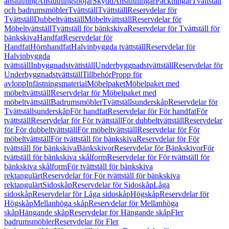
anslutning
Anslutningsböjar
Skydd
Anslutningar
Packningar
Tvättställ
och badrumsmöbler
Tvättställ
Tvättställ
Reservdelar för
Tvättställ
Dubbeltvättställ
Möbeltvättställ
Reservdelar för
Möbeltvättställ
Tvättställ för bänkskiva
Reservdelar för Tvättställ för
bänkskiva
Handfat
Reservdelar för
Handfat
Hörnhandfat
Halvinbyggda tvättställ
Reservdelar för
Halvinbyggda
tvättställ
Inbyggnadstvättställ
Underbyggnadstvättställ
Reservdelar för
Underbyggnadstvättställ
Tillbehör
Propp för
avlopp
Infästningsmaterial
Möbelpaket
Möbelpaket med
möbeltvättställ
Reservdelar för Möbelpaket med
möbeltvättställ
Badrumsmöbler
Tvättställsunderskåp
Reservdelar för
Tvättställsunderskåp
För handfat
Reservdelar för För handfat
För
tvättställ
Reservdelar för För tvättställ
För dubbeltvättställ
Reservdelar
för För dubbeltvättställ
För möbeltvättställ
Reservdelar för För
möbeltvättställ
För tvättställ för bänkskiva
Reservdelar för För
tvättställ för bänkskiva
Bänkskivor
Reservdelar för Bänkskivor
För
tvättställ för bänkskiva skålform
Reservdelar för För tvättställ för
bänkskiva skålform
För tvättställ för bänkskiva
rektangulärt
Reservdelar för För tvättställ för bänkskiva
rektangulärt
Sidoskåp
Reservdelar för Sidoskåp
Låga
sidoskåp
Reservdelar för Låga sidoskåp
Högskåp
Reservdelar för
Högskåp
Mellanhöga skåp
Reservdelar för Mellanhöga
skåp
Hängande skåp
Reservdelar för Hängande skåp
Fler
badrumsmöbler
Reservdelar för Fler