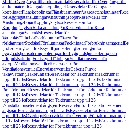
Muffar
Övergångar till andra material
Reservdelar för Övergångar till
andra material
Gängade kopplingar
Reservdelar för Gängade
kopplingar
Flänskopplingar
Flänsbussningar
Aggregatanslutningar
Rese
för Aggregatanslutningar
Anslutningsböjar
Reservdelar för
Anslutningsböjar
Kopplingshylsor
Reservdelar för
Kopplingshylsor
Raka anslutningar
Reservdelar för Raka
anslutningar
Vattenlås
Reservdelar för
Vattenlås
Tillbehör
Rörklammrar
Fästen för
rörklammrar
Stödskal
Förslutningar
Packningar
Förbrukningsmaterial
Br
ljudisolering och fuktskydd
Ljudisolering
Isoleringar för
byggnadsljudisolering
Isoleringar för byggnadsljudisolering och
luftljudsisolering
Fuktskydd
Tätningar
Ventilationsventil för
avlopp
Ventilationsventiler
Reservdelar för
Ventilationsventiler
Energisparventiler
Geberit Pluvia
takavvattning
Takbrunnar
Reservdelar för Takbrunnar
Takbrunnar
upp till 12 l/s
Reservdelar för Takbrunnar upp till 12 l/s
Takbrunnar
upp till 25 l/s
Reservdelar för Takbrunnar upp till 25 l/s
Takbrunnar
för stödrännor
Reservdelar för Takbrunnar för stödrännor
Takbrunnar
upp till 12 l/s
Reservdelar för Takbrunnar upp till 12 l/s
Takbrunnar
upp till 25 l/s
Reservdelar för Takbrunnar upp till 25
l/s
Installationselement ångspärr
Reservdelar för Installationselement
ångspärr
För takbrunnar upp till 12 l/s
Reservdelar för För takbrunnar
upp till 12 l/s
Överlopp
Reservdelar för Överlopp
För takbrunnar upp
till 12 l/s
Reservdelar för För takbrunnar upp till 12 l/s
För takbrunnar
upp till 25 l/s
Reservdelar för För takbrunnar upp till 25