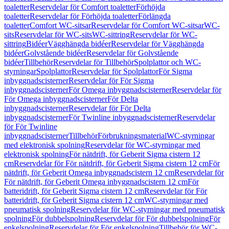
toaletter
Reservdelar för Comfort toaletter
Förhöjda
toaletter
Reservdelar för Förhöjda toaletter
Förlängda
toaletter
Comfort WC-sitsar
Reservdelar för Comfort WC-sitsar
WC-
sits
Reservdelar för WC-sits
WC-sittring
Reservdelar för WC-
sittring
Bidéer
Vägghängda bidéer
Reservdelar för Vägghängda
bidéer
Golvstående bidéer
Reservdelar för Golvstående
bidéer
Tillbehör
Reservdelar för Tillbehör
Spolplattor och WC-
styrningar
Spolplattor
Reservdelar för Spolplattor
För Sigma
inbyggnadscisterner
Reservdelar för För Sigma
inbyggnadscisterner
För Omega inbyggnadscisterner
Reservdelar för
För Omega inbyggnadscisterner
För Delta
inbyggnadscisterner
Reservdelar för För Delta
inbyggnadscisterner
För Twinline inbyggnadscisterner
Reservdelar
för För Twinline
inbyggnadscisterner
Tillbehör
Förbrukningsmaterial
WC-styrningar
med elektronisk spolning
Reservdelar för WC-styrningar med
elektronisk spolning
För nätdrift, för Geberit Sigma cistern 12
cm
Reservdelar för För nätdrift, för Geberit Sigma cistern 12 cm
För
nätdrift, för Geberit Omega inbyggnadscistern 12 cm
Reservdelar för
För nätdrift, för Geberit Omega inbyggnadscistern 12 cm
För
batteridrift, för Geberit Sigma cistern 12 cm
Reservdelar för För
batteridrift, för Geberit Sigma cistern 12 cm
WC-styrningar med
pneumatisk spolning
Reservdelar för WC-styrningar med pneumatisk
spolning
För dubbelspolning
Reservdelar för För dubbelspolning
För
enkelspolning
Reservdelar för För enkelspolning
Tillbehör för WC-