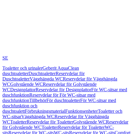
SE
Toaletter och urinaler
Geberit AquaClean
duschtoaletter
Duschtoaletter
Reservdelar för
Duschtoaletter
Vägghängda WC
Reservdelar för Vägghängda
WC
Golvstående WC
Reservdelar för Golvstående
WC
Designplattor
Reservdelar för Designplattor
För WC-sitsar med
duschfunktion
Reservdelar för För WC-sitsar med
duschfunktion
Tillbehör
För duschtoaletter
För WC-sitsar med
duschfunktion och
duschtoalett
Förbrukningsmaterial
Funktionsenheter
Toaletter och
WC-sitsar
Vägghängda WC
Reservdelar för Vägghängda
WC
Toaletter
Reservdelar för Toaletter
Golvstående WC
Reservdelar
för Golvstående WC
Toaletter
Reservdelar för Toaletter
WC-
sits
Reservdelar för WC-sits
WC-sits
Reservdelar för WC-sits
Comfort