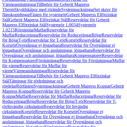
Värmeanslutningar
Tillbehör för Geberit Mapress
Therm
Skyddskåpor med rörände
Systempackningar
Set skruv för
flänskopplingar
Fästen för systemrör
Geberit Mapress Elförzinkat
Stål
Geberit Mapress Elförzinkat Stål
Reservdelar för Geberit
Mapress Elförzinkat Stål
Systemrör 1.0034
Systemrör
1.0215
Rörnipplar
Muffar
Reservdelar för
Muffar
Reduceringar
Reservdelar för Reduceringar
Böjar
Reservdelar
för Böjar
T-rör
Reservdelar för T-rör
Korsrör
Reservdelar för
Korsrör
Övergångar ej löstagbara
Reservdelar för Övergångar ej
löstagbara
Övergångar och anslutningar, löstagbara
Reservdelar för
Övergångar och anslutningar, löstagbara
Kompensatorer
Reservdelar
för Kompensatorer
Förslutningar
Reservdelar för Förslutningar
Muffar
för värme
Reservdelar för Muffar för
värme
Värmeanslutningar
Reservdelar för
Värmeanslutningar
Tillbehör för Geberit Mapress Elförzinkat
Stål
Tätningar för rörledningar och
rördelar
Rörfästen
Systempackningar
Geberit Mapress Koppar
Geberit
Mapress Koppar
Reservdelar för Geberit Mapress
Koppar
Muffar
Reservdelar för Muffar
Reduceringar
Reservdelar för
Reduceringar
Böjar
Reservdelar för Böjar
T-rör
Reservdelar för T-
rör
Invändig cirkulation
Reservdelar för Invändig
cirkulation
Korsrör
Reservdelar för Korsrör
Övergångar ej
löstagbara
Reservdelar för Övergångar ej löstagbara
Övergångar och
anslutningar, löstagbara
Reservdelar för Övergångar och
anslutningar, löstagbara
Förslutningar
Reservdelar för