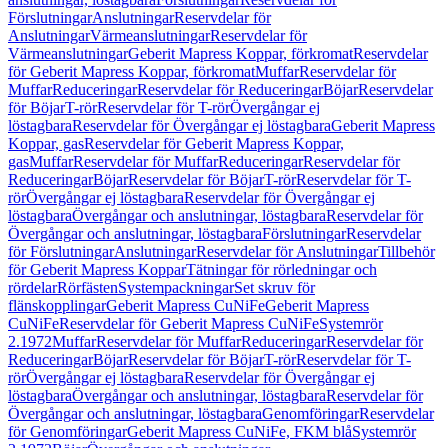
Förslutningar
Anslutningar
Reservdelar för
Anslutningar
Värmeanslutningar
Reservdelar för
Värmeanslutningar
Geberit Mapress Koppar, förkromat
Reservdelar
för Geberit Mapress Koppar, förkromat
Muffar
Reservdelar för
Muffar
Reduceringar
Reservdelar för Reduceringar
Böjar
Reservdelar
för Böjar
T-rör
Reservdelar för T-rör
Övergångar ej
löstagbara
Reservdelar för Övergångar ej löstagbara
Geberit Mapress
Koppar, gas
Reservdelar för Geberit Mapress Koppar,
gas
Muffar
Reservdelar för Muffar
Reduceringar
Reservdelar för
Reduceringar
Böjar
Reservdelar för Böjar
T-rör
Reservdelar för T-
rör
Övergångar ej löstagbara
Reservdelar för Övergångar ej
löstagbara
Övergångar och anslutningar, löstagbara
Reservdelar för
Övergångar och anslutningar, löstagbara
Förslutningar
Reservdelar
för Förslutningar
Anslutningar
Reservdelar för Anslutningar
Tillbehör
för Geberit Mapress Koppar
Tätningar för rörledningar och
rördelar
Rörfästen
Systempackningar
Set skruv för
flänskopplingar
Geberit Mapress CuNiFe
Geberit Mapress
CuNiFe
Reservdelar för Geberit Mapress CuNiFe
Systemrör
2.1972
Muffar
Reservdelar för Muffar
Reduceringar
Reservdelar för
Reduceringar
Böjar
Reservdelar för Böjar
T-rör
Reservdelar för T-
rör
Övergångar ej löstagbara
Reservdelar för Övergångar ej
löstagbara
Övergångar och anslutningar, löstagbara
Reservdelar för
Övergångar och anslutningar, löstagbara
Genomföringar
Reservdelar
för Genomföringar
Geberit Mapress CuNiFe, FKM blå
Systemrör