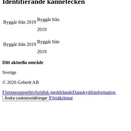
Identifierande kännetecken
Byggår från
Byggår från
2019
2019
Byggår från
Byggår från
2019
2019
Ditt aktuella område
Sverige
©
2026
Geberit AB
Företagsuppgifter
Juridisk meddelande
Dataskyddsinformation
Försäkringar
Ändra cookieinställningar