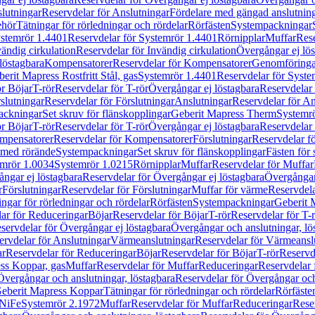
lutningar
Reservdelar för Anslutningar
Fördelare med gängad anslutnin
ehör
Tätningar för rörledningar och rördelar
Rörfästen
Systempackningar
stemrör 1.4401
Reservdelar för Systemrör 1.4401
Rörnipplar
Muffar
Rese
vändig cirkulation
Reservdelar för Invändig cirkulation
Övergångar ej lös
löstagbara
Kompensatorer
Reservdelar för Kompensatorer
Genomföringa
erit Mapress Rostfritt Stål, gas
Systemrör 1.4401
Reservdelar för Syste
ör Böjar
T-rör
Reservdelar för T-rör
Övergångar ej löstagbara
Reservdelar 
slutningar
Reservdelar för Förslutningar
Anslutningar
Reservdelar för An
ackningar
Set skruv för flänskopplingar
Geberit Mapress Therm
Systemr
ör Böjar
T-rör
Reservdelar för T-rör
Övergångar ej löstagbara
Reservdelar 
mpensatorer
Reservdelar för Kompensatorer
Förslutningar
Reservdelar fö
med rörände
Systempackningar
Set skruv för flänskopplingar
Fästen för
mrör 1.0034
Systemrör 1.0215
Rörnipplar
Muffar
Reservdelar för Muffar
ngar ej löstagbara
Reservdelar för Övergångar ej löstagbara
Övergångar 
r
Förslutningar
Reservdelar för Förslutningar
Muffar för värme
Reservdela
ingar för rörledningar och rördelar
Rörfästen
Systempackningar
Geberit 
ar för Reduceringar
Böjar
Reservdelar för Böjar
T-rör
Reservdelar för T-
servdelar för Övergångar ej löstagbara
Övergångar och anslutningar, lö
ervdelar för Anslutningar
Värmeanslutningar
Reservdelar för Värmeansl
ar
Reservdelar för Reduceringar
Böjar
Reservdelar för Böjar
T-rör
Reservde
ess Koppar, gas
Muffar
Reservdelar för Muffar
Reduceringar
Reservdelar 
Övergångar och anslutningar, löstagbara
Reservdelar för Övergångar och
 Geberit Mapress Koppar
Tätningar för rörledningar och rördelar
Rörfäste
uNiFe
Systemrör 2.1972
Muffar
Reservdelar för Muffar
Reduceringar
Rese