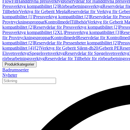
FlowFit
Handdrivna pressverktyg
Reservdelar för Handdrivna pressve
Pressverktyg kompatibilitet [2]
Rörbearbetningsverktyg
Reservdelar fö
Tillbehör
Verktyg för Geberit Mepla
Reservdelar för Verktyg för Geber
kompatibilitet [1]
Pressverktyg kompatibilitet [2]
Reservdelar för Pressv
Provtryckningsproppar
Kontrollmedel
Tillbehör
Verktyg för Geberit Ma
kompatibilitet [2]
Reservdelar för Pressverktyg kompatibilitet [2]
Pressv
Pressverktyg kompatibilitet [2XL]
Pressverktyg kompatibilitet [3]
Reser
för Provtryckningsproppar
Kontrollmedel
Reservdelar för Kontrollmed
kompatibilitet [2]
Reservdelar för Pressenheter kompatibilitet [2]
Pressv
kompatibilitet [4]/[2]
Verktyg för Geberit Silent-db20/Geberit PE
Reser
Elsvetsverktyg
Spegelsvetsverktyg
Reservdelar för Spegelsvetsverktyg
rörbearbetningsverktyg
Reservdelar för Tillbehör för rörbearbetningsv
Produktkategorier
Badrumsserier
Nyheter