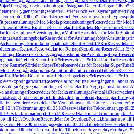
gbara
Övergångar och anslutningar, löstagbara
Reservdelar för Övergånga
Böjar
Övergångar och anslutningar, löstagbara
Genomföringar
Tillbehör 
delar för Hygienspolningsenheter
Cisterner och WC-styrningar med hyg
ygienmoduler
Tillbehör för cisterner och WC-styrningar med hygienspol
t pressanslutningar
Med Mepla pressanslutningar
Reservdelar för Med 
t Silent-db20
Rör
Rördelar
Reservdelar för Rördelar
Böjar
Grenrör
Reservd
ar för Kopplingar
Svetskopplingar
Muffar
Reservdelar för Muffar
Spännk
tningar
Anslutningsböjar
Reservdelar för Anslutningsböjar
Anslutningsri
gar
Packningar
Förbrukningsmaterial
Geberit Silent-PP
Rör
Reservdelar f
educeringar
Rensrör
Reservdelar för Rensrör
Kopplingar
Reservdelar för 
utningar
Reservdelar för Aggregatanslutningar
Anslutningsböjar
Reservd
ngsmaterial
Geberit Silent-Pro
Rör
Reservdelar för Rör
Rördelar
Reservdel
r för Rensrör
Rördelar SuperTube
Reservdelar för Rördelar SuperTube
B
 Muffar
Övergångskoppling
Adaptrar till andra material
Tillbehör
Reservde
ar för Rördelar
Böjar
Grenrör
Reduceringar
Rensrör
Reservdelar för Rens
r
Svetskopplingar
Muffar
Reservdelar för Muffar
Övergångar till andra ma
bussningar
Aggregatanslutningar
Reservdelar för Aggregatanslutningar
An
a anslutningar
Reservdelar för Raka anslutningar
Vattenlås
Reservdelar f
andskydd, ljudisolering och fuktskydd
Ljudisolering
Isoleringar för byg
ilationsventiler
Reservdelar för Ventilationsventiler
Energisparventiler
Ge
ll 12 l/s
Takbrunnar upp till 25 l/s
Reservdelar för Takbrunnar upp till 25
l 12 l/s
Takbrunnar upp till 25 l/s
Reservdelar för Takbrunnar upp till 25 
p till 12 l/s
Överlopp
Reservdelar för Överlopp
För takbrunnar upp till 1
gssystem d40–200
Infästningssystem d250–315
Tillbehör
Reservdelar för 
akbrunnar
Tillbehör
Reservdelar för Tillbehör
Verktyg
Verktyg
Verktyg för