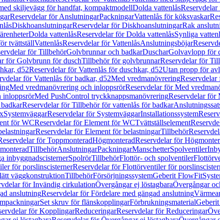
 med skiljevägg för handfat, kompaktmodell
Dolda vattenlås
Reservdelar 
gar
Reservdelar för Anslutningar
Packningar
Vattenlås för köksvaskar
Res
nlås
Diskhoanslutningar
Reservdelar för Diskhoanslutningar
Rak anslutn
tärenheter
Dolda vattenlås
Reservdelar för Dolda vattenlås
Synliga vatten
r tvättställ
Vattenlås
Reservdelar för Vattenlås
Anslutningsböjar
Reservde
ervdelar för Tillbehör
Golvbrunnar och badkar
Duschar
Golvavlopp för 
r för Golvbrunn för dusch
Tillbehör för golvbrunnar
Reservdelar för Til
chkar, d52
Reservdelar för Vattenlås för duschkar, d52
Utan propp för av
vdelar för Vattenlås för badkar, d52
Med vredmanövrering
Reservdelar
ing
Med vredmanövrering och inloppsrör
Reservdelar för Med vredmanö
 inloppsrör
Med PushControl tryckknappsmanövrering
Reservdelar för
r badkar
Reservdelar för Tillbehör för vattenlås för badkar
Anslutningssat
ix
Systemväggar
Reservdelar för Systemväggar
Installationssystem
Reservd
ent för WC
Reservdelar för Element för WC
Tvättställselement
Reservdel
belastningar
Reservdelar för Element för belastningar
Tillbehör
Reservdela
Reservdelar för Toppmonterad
Högmonterad
Reservdelar för Högmonte
 monterad
Tillbehör
Anslutningar
Packningar
Manschetter
Spolventiler
Inb
a inbyggnadscisterner
Spolrör
Tillbehör
Flottör- och spolventiler
Flottörve
iler för porslinscisterner
Reservdelar för Flottörventiler för porslinscister
lätt väggkonstruktion
Tillbehör
Försörjningssystem
Geberit FlowFit
Syst
vdelar för Invändig cirkulation
Övergångar ej löstagbara
Övergångar och
ad anslutning
Reservdelar för Fördelare med gängad anslutning
Värmean
empackningar
Set skruv för flänskopplingar
Förbrukningsmaterial
Geberit
ervdelar för Kopplingar
Reduceringar
Reservdelar för Reduceringar
Öve
ar ej löstagbara
Reservdelar för Övergångar ej löstagbara
Övergångar o