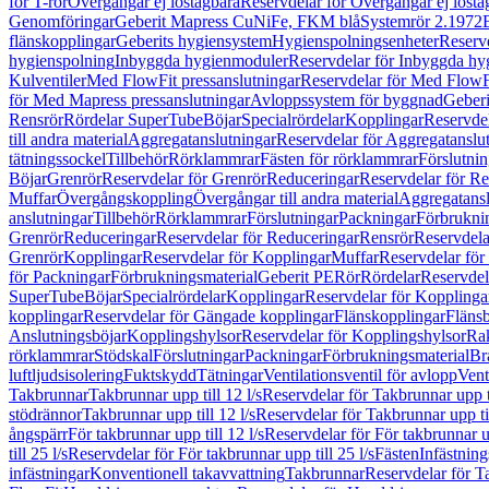
för T-rör
Övergångar ej löstagbara
Reservdelar för Övergångar ej lösta
Genomföringar
Geberit Mapress CuNiFe, FKM blå
Systemrör 2.1972
flänskopplingar
Geberits hygiensystem
Hygienspolningsenheter
Reserv
hygienspolning
Inbyggda hygienmoduler
Reservdelar för Inbyggda h
Kulventiler
Med FlowFit pressanslutningar
Reservdelar för Med FlowFi
för Med Mapress pressanslutningar
Avloppssystem för byggnad
Geberi
Rensrör
Rördelar SuperTube
Böjar
Specialrördelar
Kopplingar
Reservdel
till andra material
Aggregatanslutningar
Reservdelar för Aggregatanslu
tätningssockel
Tillbehör
Rörklammrar
Fästen för rörklammrar
Förslutnin
Böjar
Grenrör
Reservdelar för Grenrör
Reduceringar
Reservdelar för R
Muffar
Övergångskoppling
Övergångar till andra material
Aggregatansl
anslutningar
Tillbehör
Rörklammrar
Förslutningar
Packningar
Förbrukni
Grenrör
Reduceringar
Reservdelar för Reduceringar
Rensrör
Reservdela
Grenrör
Kopplingar
Reservdelar för Kopplingar
Muffar
Reservdelar för
för Packningar
Förbrukningsmaterial
Geberit PE
Rör
Rördelar
Reservdel
SuperTube
Böjar
Specialrördelar
Kopplingar
Reservdelar för Kopplinga
kopplingar
Reservdelar för Gängade kopplingar
Flänskopplingar
Fläns
Anslutningsböjar
Kopplingshylsor
Reservdelar för Kopplingshylsor
Rak
rörklammrar
Stödskal
Förslutningar
Packningar
Förbrukningsmaterial
Br
luftljudsisolering
Fuktskydd
Tätningar
Ventilationsventil för avlopp
Vent
Takbrunnar
Takbrunnar upp till 12 l/s
Reservdelar för Takbrunnar upp ti
stödrännor
Takbrunnar upp till 12 l/s
Reservdelar för Takbrunnar upp til
ångspärr
För takbrunnar upp till 12 l/s
Reservdelar för För takbrunnar up
till 25 l/s
Reservdelar för För takbrunnar upp till 25 l/s
Fästen
Infästnin
infästningar
Konventionell takavvattning
Takbrunnar
Reservdelar för T