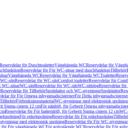
Reservdelar för Duschtoaletter
Vägghängda WC
Reservdelar för Vägg
schfunktion
Reservdelar för För WC-sitsar med duschfunktion
Tillbehör
itsar
Vägghängda WC
Reservdelar för Vägghängda WC
Toaletter
Reserv
WC-sits
Reservdelar för WC-sits
Comfort toaletter
Reservdelar för Comfo
t WC-sitsar
WC-sits
Reservdelar för WC-sits
WC-sittring
Reservdelar för
r
Reservdelar för Tillbehör
Spolplattor och WC-styrningar
Spolplattor
Rese
delar för För Omega inbyggnadscisterner
För Delta inbyggnadscisterne
Tillbehör
Förbrukningsmaterial
WC-styrningar med elektronisk spolning
rit Sigma cistern 12 cm
För nätdrift, för Geberit Omega inbyggnadscist
 cm
Reservdelar för För batteridrift, för Geberit Sigma cistern 12 cm
WC-s
belspolning
För enkelspolning
Reservdelar för För enkelspolning
Tillbeh
tyrningar med elektronisk spolning
Reservdelar för För WC-styrningar
r för För vägghängda WC
För golvstående WC
Reservdelar för För gol