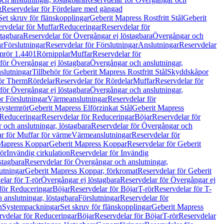
g
Reservdelar för Fördelare med gängad
Set skruv för flänskopplingar
Geberit Mapress Rostfritt Stål
Geberit
rvdelar för Muffar
Reduceringar
Reservdelar för
tagbara
Reservdelar för Övergångar ej löstagbara
Övergångar och
r
Förslutningar
Reservdelar för Förslutningar
Anslutningar
Reservdelar
mrör 1.4401
Rörnipplar
Muffar
Reservdelar för
för Övergångar ej löstagbara
Övergångar och anslutningar,
slutningar
Tillbehör för Geberit Mapress Rostfritt Stål
Skyddskåpor
ör Therm
Rördelar
Reservdelar för Rördelar
Muffar
Reservdelar för
för Övergångar ej löstagbara
Övergångar och anslutningar,
r Förslutningar
Värmeanslutningar
Reservdelar för
 systemrör
Geberit Mapress Elförzinkat Stål
Geberit Mapress
Reduceringar
Reservdelar för Reduceringar
Böjar
Reservdelar för
och anslutningar, löstagbara
Reservdelar för Övergångar och
r för Muffar för värme
Värmeanslutningar
Reservdelar för
Mapress Koppar
Geberit Mapress Koppar
Reservdelar för Geberit
rör
Invändig cirkulation
Reservdelar för Invändig
stagbara
Reservdelar för Övergångar och anslutningar,
utningar
Geberit Mapress Koppar, förkromat
Reservdelar för Geberit
lar för T-rör
Övergångar ej löstagbara
Reservdelar för Övergångar ej
för Reduceringar
Böjar
Reservdelar för Böjar
T-rör
Reservdelar för T-
 anslutningar, löstagbara
Förslutningar
Reservdelar för
n
Systempackningar
Set skruv för flänskopplingar
Geberit Mapress
rvdelar för Reduceringar
Böjar
Reservdelar för Böjar
T-rör
Reservdelar