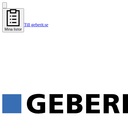
Till geberit.se
Mina listor