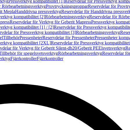
rktyg
Pressverktyg kompatibilitet [1]
Reservdelar för Pressverktyg kompati
r Rörbearbetningsverktyg
Provtryckningsproppar
Reservdelar för Provt
it Mepla
Handdrivna pressverktyg
Reservdelar för Handdrivna pressver
erktyg kompatibilitet [2]
Rörbearbetningsverktyg
Reservdelar för Rörbe
press
Reservdelar för Verktyg för Geberit Mapress
Pressverktyg kompatib
erktyg kompatibilitet [1] / [2]
Reservdelar för Pressverktyg kompatibilitet
vdelar för Pressverktyg kompatibilitet [3]
Rörbearbetningsverktyg
Reser
el
Tillbehör
Pressenheter
Reservdelar för Pressenheter
Pressenheter kompat
erktyg kompatibilitet [2XL]
Reservdelar för Pressverktyg kompatibilite
vdelar för Verktyg för Geberit Silent-db20/Geberit PE
Elsvetsverktyg
Re
Tillbehör för spegelsvetsverktyg
Rörbearbetningsverktyg
Reservdelar fö
erktyg
Fjärrkontroller
Fjärrkontroller