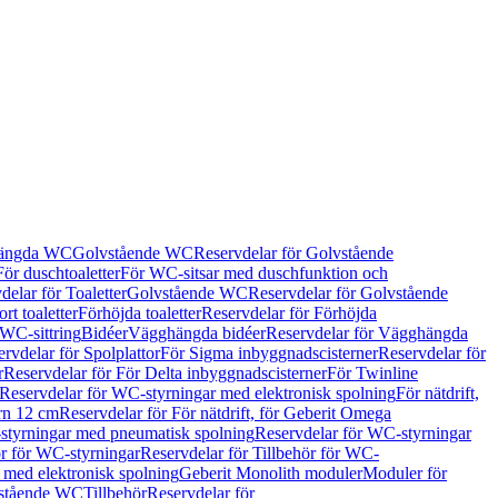
hängda WC
Golvstående WC
Reservdelar för Golvstående
För duschtoaletter
För WC-sitsar med duschfunktion och
delar för Toaletter
Golvstående WC
Reservdelar för Golvstående
rt toaletter
Förhöjda toaletter
Reservdelar för Förhöjda
 WC-sittring
Bidéer
Vägghängda bidéer
Reservdelar för Vägghängda
rvdelar för Spolplattor
För Sigma inbyggnadscisterner
Reservdelar för
r
Reservdelar för För Delta inbyggnadscisterner
För Twinline
Reservdelar för WC-styrningar med elektronisk spolning
För nätdrift,
ern 12 cm
Reservdelar för För nätdrift, för Geberit Omega
tyrningar med pneumatisk spolning
Reservdelar för WC-styrningar
ör för WC-styrningar
Reservdelar för Tillbehör för WC-
 med elektronisk spolning
Geberit Monolith moduler
Moduler för
vstående WC
Tillbehör
Reservdelar för