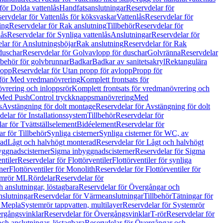
för Dolda vattenlås
Handfatsanslutningar
Reservdelar för
ervdelar för Vattenlås för köksvaskar
Vattenlås
Reservdelar för
ing
Reservdelar för Rak anslutning
Tillbehör
Reservdelar för
lås
Reservdelar för Synliga vattenlås
Anslutningar
Reservdelar för
lar för Anslutningsböjar
Rak anslutning
Reservdelar för Rak
duschar
Reservdelar för Golvavlopp för duschar
Golvränna
Reservdelar
lbehör för golvbrunnar
Badkar
Badkar av sanitetsakryl
Rektangulära
lopp
Reservdelar för Utan propp för avlopp
Propp för
 för Med vredmanövrering
Komplett frontsats för
vrering och inloppsrör
Komplett frontsats för vredmanövrering och
 Med PushControl tryckknappsmanövrering
Med
s
Avstängning för dolt montage
Reservdelar för Avstängning för dolt
elar för Installationssystem
Tillbehör
Reservdelar för
ar för Tvättställselement
Bidéelement
Reservdelar för
r för Tillbehör
Synliga cisterner
Synliga cisterner för WC, av
rad
Lågt och halvhögt monterad
Reservdelar för Lågt och halvhögt
yggnadscisterner
Sigma inbyggnadscisterner
Reservdelar för Sigma
ntiler
Reservdelar för Flottörventiler
Flottörventiler för synliga
ner
Flottörventiler för Monolith
Reservdelar för Flottörventiler för
emrör ML
Rördelar
Reservdelar för
 anslutningar, löstagbara
Reservdelar för Övergångar och
slutningar
Reservdelar för Värmeanslutningar
Tillbehör
Tätningar för
 Mepla
Systemrör tappvatten, multilayer
Reservdelar för Systemrör
rgångsvinklar
Reservdelar för Övergångsvinklar
T-rör
Reservdelar för
ch anslutningar, löstagbara
Reservdelar för Övergångar och