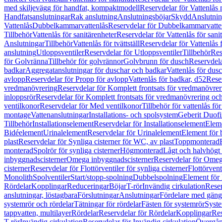
med skiljevägg för handfat, kompaktmodell
Reservdelar för Vattenlås
Handfatsanslutningar
Rak anslutning
Anslutningsböjar
Skydd
Anslutnin
Vattenlås
Dubbelkammarvattenlås
Reservdelar för Dubbelkammarvatte
Tillbehör
Vattenlås för sanitärenheter
Reservdelar för Vattenlås för sani
Anslutningar
Tillbehör
Vattenlås för tvättställ
Reservdelar för Vattenlås fö
anslutning
Utloppsventiler
Reservdelar för Utloppsventiler
Tillbehör
Res
för Golvränna
Tillbehör för golvrännor
Golvbrunn för dusch
Reservdela
badkar
Aggregatanslutningar för duschar och badkar
Vattenlås för dus
avlopp
Reservdelar för Propp för avlopp
Vattenlås för badkar, d52
Reser
vredmanövrering
Reservdelar för Komplett frontsats för vredmanövrer
inloppsrör
Reservdelar för Komplett frontsats för vredmanövrering och
ventilkonor
Reservdelar för Med ventilkonor
Tillbehör för vattenlås fö
montage
Vattenanslutningar
Installations- och spolsystem
Geberit Duof
Tillbehör
Installationselement
Reservdelar för Installationselement
Elem
Bidéelement
Urinalelement
Reservdelar för Urinalelement
Element för 
plast
Reservdelar för Synliga cisterner för WC, av plast
Toppmonterad
monterad
Spolrör för synliga cisterner
Högmonterad
Lågt och halvhögt
inbyggnadscisterner
Omega inbyggnadscisterner
Reservdelar för Omeg
cisterner
Reservdelar för Flottörventiler för synliga cisterner
Flottörvent
Monolith
Spolventiler
Start/stopp-spolning
Dubbelspolning
Element för 
Rördelar
Kopplingar
Reduceringar
Böjar
T-rör
Invändig cirkulation
Reser
anslutningar, löstagbara
Förslutningar
Anslutningar
Fördelare med gäng
systemrör och rördelar
Tätningar för rördelar
Fästen för systemrör
Syst
tappvatten, multilayer
Rördelar
Reservdelar för Rördelar
Kopplingar
Res
T-rör
Invändig cirkulation
Reservdelar för Invändig cirkulation
Övergång