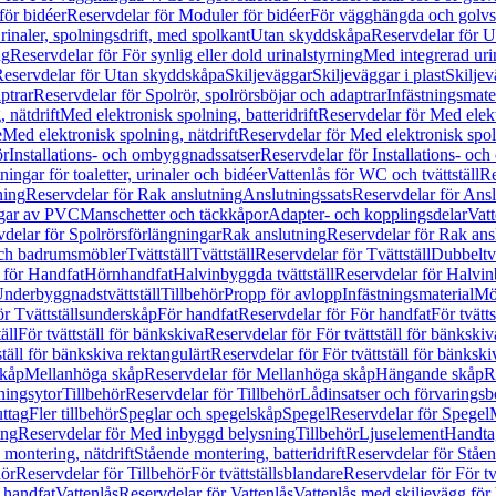
för bidéer
Reservdelar för Moduler för bidéer
För vägghängda och golvs
rinaler, spolningsdrift, med spolkant
Utan skyddskåpa
Reservdelar för 
ng
Reservdelar för För synlig eller dold urinalstyrning
Med integrerad uri
eservdelar för Utan skyddskåpa
Skiljeväggar
Skiljeväggar i plast
Skiljev
ptrar
Reservdelar för Spolrör, spolrörsböjar och adaptrar
Infästningsmate
 nätdrift
Med elektronisk spolning, batteridrift
Reservdelar för Med elektr
e
Med elektronisk spolning, nätdrift
Reservdelar för Med elektronisk spoln
ör
Installations- och ombyggnadssatser
Reservdelar för Installations- oc
ingar för toaletter, urinaler och bidéer
Vattenlås för WC och tvättställ
Re
ning
Reservdelar för Rak anslutning
Anslutningssats
Reservdelar för Ansl
ngar av PVC
Manschetter och täckkåpor
Adapter- och kopplingsdelar
Vatt
delar för Spolrörsförlängningar
Rak anslutning
Reservdelar för Rak ans
 och badrumsmöbler
Tvättställ
Tvättställ
Reservdelar för Tvättställ
Dubbeltvä
 för Handfat
Hörnhandfat
Halvinbyggda tvättställ
Reservdelar för Halvi
Underbyggnadstvättställ
Tillbehör
Propp för avlopp
Infästningsmaterial
Mö
ör Tvättställsunderskåp
För handfat
Reservdelar för För handfat
För tvätts
äll
För tvättställ för bänkskiva
Reservdelar för För tvättställ för bänkskiv
ställ för bänkskiva rektangulärt
Reservdelar för För tvättställ för bänkski
skåp
Mellanhöga skåp
Reservdelar för Mellanhöga skåp
Hängande skåp
R
ningsytor
Tillbehör
Reservdelar för Tillbehör
Lådinsatser och förvaringsb
uttag
Fler tillbehör
Speglar och spegelskåp
Spegel
Reservdelar för Spegel
ing
Reservdelar för Med inbyggd belysning
Tillbehör
Ljuselement
Handta
 montering, nätdrift
Stående montering, batteridrift
Reservdelar för Ståen
hör
Reservdelar för Tillbehör
För tvättställsblandare
Reservdelar för För tv
r handfat
Vattenlås
Reservdelar för Vattenlås
Vattenlås med skiljevägg för