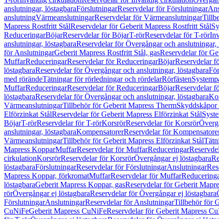
anslutningar, löstagbara
Förslutningar
Reservdelar för Förslutningar
Ans
anslutning
Värmeanslutningar
Reservdelar för Värmeanslutningar
Tillb
Mapress Rostfritt Stål
Reservdelar för Geberit Mapress Rostfritt Stål
Sy
Reduceringar
Böjar
Reservdelar för Böjar
T-rör
Reservdelar för T-rör
In
anslutningar, löstagbara
Reservdelar för Övergångar och anslutningar, 
för Anslutningar
Geberit Mapress Rostfritt Stål, gas
Reservdelar för Geb
Muffar
Reduceringar
Reservdelar för Reduceringar
Böjar
Reservdelar f
löstagbara
Reservdelar för Övergångar och anslutningar, löstagbara
För
med rörände
Tätningar för rörledningar och rördelar
Rörfästen
Systemp
Muffar
Reduceringar
Reservdelar för Reduceringar
Böjar
Reservdelar f
löstagbara
Reservdelar för Övergångar och anslutningar, löstagbara
Ko
Värmeanslutningar
Tillbehör för Geberit Mapress Therm
Skyddskåpor 
Elförzinkat Stål
Reservdelar för Geberit Mapress Elförzinkat Stål
Syste
Böjar
T-rör
Reservdelar för T-rör
Korsrör
Reservdelar för Korsrör
Övergå
anslutningar, löstagbara
Kompensatorer
Reservdelar för Kompensatore
Värmeanslutningar
Tillbehör för Geberit Mapress Elförzinkat Stål
Tätn
Mapress Koppar
Muffar
Reservdelar för Muffar
Reduceringar
Reservdel
cirkulation
Korsrör
Reservdelar för Korsrör
Övergångar ej löstagbara
Re
löstagbara
Förslutningar
Reservdelar för Förslutningar
Anslutningar
Res
Mapress Koppar, förkromat
Muffar
Reservdelar för Muffar
Reducering
löstagbara
Geberit Mapress Koppar, gas
Reservdelar för Geberit Mapr
rör
Övergångar ej löstagbara
Reservdelar för Övergångar ej löstagbara
Förslutningar
Anslutningar
Reservdelar för Anslutningar
Tillbehör för
CuNiFe
Geberit Mapress CuNiFe
Reservdelar för Geberit Mapress C