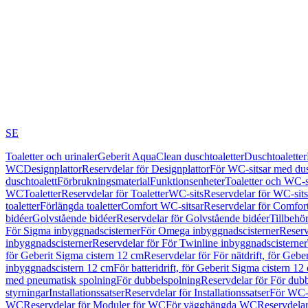
SE
Toaletter och urinaler
Geberit AquaClean duschtoaletter
Duschtoaletter
WC
Designplattor
Reservdelar för Designplattor
För WC-sitsar med du
duschtoalett
Förbrukningsmaterial
Funktionsenheter
Toaletter och WC-s
WC
Toaletter
Reservdelar för Toaletter
WC-sits
Reservdelar för WC-sits
toaletter
Förlängda toaletter
Comfort WC-sitsar
Reservdelar för Comfor
bidéer
Golvstående bidéer
Reservdelar för Golvstående bidéer
Tillbehö
För Sigma inbyggnadscisterner
För Omega inbyggnadscisterner
Reserv
inbyggnadscisterner
Reservdelar för För Twinline inbyggnadscisterner
för Geberit Sigma cistern 12 cm
Reservdelar för För nätdrift, för Gebe
inbyggnadscistern 12 cm
För batteridrift, för Geberit Sigma cistern 12
med pneumatisk spolning
För dubbelspolning
Reservdelar för För dub
styrningar
Installationssatser
Reservdelar för Installationssatser
För WC-s
WC
Reservdelar för Moduler för WC
För vägghängda WC
Reservdela