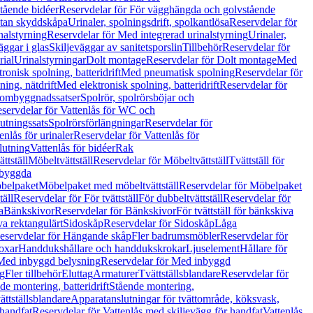
tående bidéer
Reservdelar för För vägghängda och golvstående
Utan skyddskåpa
Urinaler, spolningsdrift, spolkantlösa
Reservdelar för
nalstyrning
Reservdelar för Med integrerad urinalstyrning
Urinaler,
äggar i glas
Skiljeväggar av sanitetsporslin
Tillbehör
Reservdelar för
rial
Urinalstyrningar
Dolt montage
Reservdelar för Dolt montage
Med
onisk spolning, batteridrift
Med pneumatisk spolning
Reservdelar för
ing, nätdrift
Med elektronisk spolning, batteridrift
Reservdelar för
h ombyggnadssatser
Spolrör, spolrörsböjar och
servdelar för Vattenlås för WC och
utningssats
Spolrörsförlängningar
Reservdelar för
enlås för urinaler
Reservdelar för Vattenlås för
lutning
Vattenlås för bidéer
Rak
ttställ
Möbeltvättställ
Reservdelar för Möbeltvättställ
Tvättställ för
nbyggda
belpaket
Möbelpaket med möbeltvättställ
Reservdelar för Möbelpaket
täll
Reservdelar för För tvättställ
För dubbeltvättställ
Reservdelar för
a
Bänkskivor
Reservdelar för Bänkskivor
För tvättställ för bänkskiva
va rektangulärt
Sidoskåp
Reservdelar för Sidoskåp
Låga
eservdelar för Hängande skåp
Fler badrumsmöbler
Reservdelar för
oxar
Handdukshållare och handdukskrokar
Ljuselement
Hållare för
Med inbyggd belysning
Reservdelar för Med inbyggd
g
Fler tillbehör
Eluttag
Armaturer
Tvättställsblandare
Reservdelar för
de montering, batteridrift
Stående montering,
ättställsblandare
Apparatanslutningar för tvättområde, köksvask,
 handfat
Reservdelar för Vattenlås med skiljevägg för handfat
Vattenlås