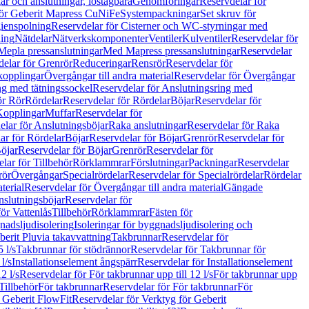
r och anslutningar, löstagbara
Genomföringar
Reservdelar för
för Geberit Mapress CuNiFe
Systempackningar
Set skruv för
ienspolning
Reservdelar för Cisterner och WC-styrningar med
ning
Nätdelar
Nätverkskomponenter
Ventiler
Kulventiler
Reservdelar för
Mepla pressanslutningar
Med Mapress pressanslutningar
Reservdelar
elar för Grenrör
Reduceringar
Rensrör
Reservdelar för
opplingar
Övergångar till andra material
Reservdelar för Övergångar
ng med tätningssockel
Reservdelar för Anslutningsring med
ör Rör
Rördelar
Reservdelar för Rördelar
Böjar
Reservdelar för
Kopplingar
Muffar
Reservdelar för
elar för Anslutningsböjar
Raka anslutningar
Reservdelar för Raka
ar för Rördelar
Böjar
Reservdelar för Böjar
Grenrör
Reservdelar för
öjar
Reservdelar för Böjar
Grenrör
Reservdelar för
lar för Tillbehör
Rörklammrar
Förslutningar
Packningar
Reservdelar
rör
Övergångar
Specialrördelar
Reservdelar för Specialrördelar
Rördelar
terial
Reservdelar för Övergångar till andra material
Gängade
slutningsböjar
Reservdelar för
ör Vattenlås
Tillbehör
Rörklammrar
Fästen för
gnadsljudisolering
Isoleringar för byggnadsljudisolering och
berit Pluvia takavvattning
Takbrunnar
Reservdelar för
 l/s
Takbrunnar för stödrännor
Reservdelar för Takbrunnar för
l/s
Installationselement ångspärr
Reservdelar för Installationselement
2 l/s
Reservdelar för För takbrunnar upp till 12 l/s
För takbrunnar upp
Tillbehör
För takbrunnar
Reservdelar för För takbrunnar
För
 Geberit FlowFit
Reservdelar för Verktyg för Geberit