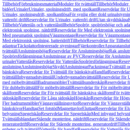
Tillbehör
Förbrukningsmaterial
Moduler för tvättställ
Tillbehör
Moduler 
bidéer
Urinaler
Urinaler, spolningsdrift, med spolkant
Reservdelar för U
Urinaler, spolningsdrift, spolkantlösa
För synlig eller dold urinalstyrni
vattenfri drift
Reservdelar för Urinaler, vattenfri drift
Utan skyddskåpa
R
Tillbehör
Vattenlås och vattenlåstillbehör
Spolrör, spolrörsböjar och ada
elektronisk spolning, nätdrift
Reservdelar för Med elektronisk spolning,
Med pneumatisk spolning
Väggmontage
Reservdelar för Väggmontag
Med elektronisk spolning, batteridrift
Tillbehör
Reservdelar för Tillbeh
adaptrar
Täckplattor
Integrerade styrningar
Fjärrkontroller
Apparatanslutn
tvättställ
Anslutningsböjar
Reservdelar för Anslutningsböjar
Rak anslut
Spolrörsförlängningar
Anslutningar av PVC
Reservdelar för Anslutni
urinaler
Vattenlås
Reservdelar för Vattenlås
Spolrörsförlängningar
Reserv
anslutning
Anslutningsböjar
Skydd
Anslutningar
Packningar
Tvättställ
bänkskiva
Reservdelar för Tvättställ för bänkskiva
Handfat
Reservdelar
tvättställ
Inbyggnadstvättställ
Underbyggnadstvättställ
Reservdelar för 
med möbeltvättställ
Badrumsmöbler
Tvättställsunderskåp
Reservdelar f
För dubbeltvättställ
För möbeltvättställ
Reservdelar för För möbeltvättst
skålform
Reservdelar för För tvättställ för bänkskiva skålform
För tvätt
sidoskåp
Reservdelar för Låga sidoskåp
Högskåp
Reservdelar för Hög
Fler badrumsmöbler
Väggavställningsytor
Reservdelar för Väggavställ
bänkskivor
Handtag
Set fotstöd
Magnettavlor
Eluttag
Reservdelar för El
belysning
Spegelskåp
Reservdelar för Spegelskåp
Med inbyggd belysn
Tvättställsblandare
Stående montering, nätdrift
Reservdelar för Stående
generatordrift
Reservdelar för Stående montering, generatordrift
Tillbe
enheter och tvättställ
Vattenlås för handfat
Reservdelar för Vattenlås fö