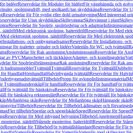
för bidéer
Reservdelar för Moduler för bidéer
För vägghängda och golvs
rinaler, spolningsdrift, med spolkant
Utan skyddskåpa
Reservdelar för 
ng
Reservdelar för För synlig eller dold urinalstyrning
Med integrerad uri
eservdelar för Utan skyddskåpa
Skiljeväggar
Skiljeväggar i plast
Skiljev
ptrar
Reservdelar för Spolrör, spolrörsböjar och adaptrar
Infästningsmate
 nätdrift
Med elektronisk spolning, batteridrift
Reservdelar för Med elektr
e
Med elektronisk spolning, nätdrift
Reservdelar för Med elektronisk spoln
ör
Installations- och ombyggnadssatser
Reservdelar för Installations- oc
ingar för toaletter, urinaler och bidéer
Vattenlås för WC och tvättställ
Re
ning
Reservdelar för Rak anslutning
Anslutningssats
Reservdelar för Ansl
ngar av PVC
Manschetter och täckkåpor
Adapter- och kopplingsdelar
Vatt
delar för Spolrörsförlängningar
Rak anslutning
Reservdelar för Rak ans
 och badrumsmöbler
Tvättställ
Tvättställ
Reservdelar för Tvättställ
Dubbeltvä
 för Handfat
Hörnhandfat
Halvinbyggda tvättställ
Reservdelar för Halvi
Underbyggnadstvättställ
Tillbehör
Propp för avlopp
Infästningsmaterial
Mö
ör Tvättställsunderskåp
För handfat
Reservdelar för För handfat
För tvätts
äll
För tvättställ för bänkskiva
Reservdelar för För tvättställ för bänkskiv
ställ för bänkskiva rektangulärt
Reservdelar för För tvättställ för bänkski
skåp
Mellanhöga skåp
Reservdelar för Mellanhöga skåp
Hängande skåp
R
ningsytor
Tillbehör
Reservdelar för Tillbehör
Lådinsatser och förvaringsb
uttag
Fler tillbehör
Speglar och spegelskåp
Spegel
Reservdelar för Spegel
ing
Reservdelar för Med inbyggd belysning
Tillbehör
Ljuselement
Handta
 montering, nätdrift
Stående montering, batteridrift
Reservdelar för Ståen
hör
Reservdelar för Tillbehör
För tvättställsblandare
Reservdelar för För tv
r handfat
Vattenlås
Reservdelar för Vattenlås
Vattenlås med skiljevägg för