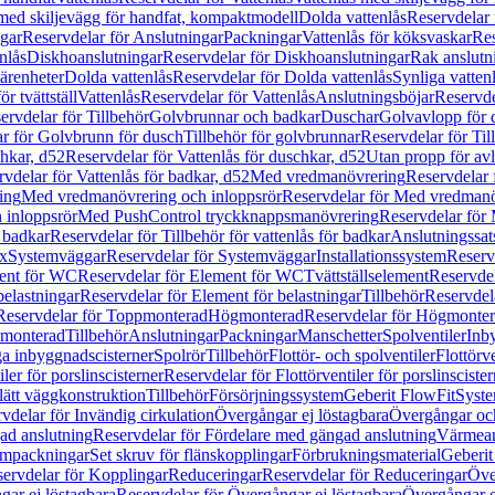
 med skiljevägg för handfat, kompaktmodell
Dolda vattenlås
Reservdelar 
gar
Reservdelar för Anslutningar
Packningar
Vattenlås för köksvaskar
Res
nlås
Diskhoanslutningar
Reservdelar för Diskhoanslutningar
Rak anslutn
tärenheter
Dolda vattenlås
Reservdelar för Dolda vattenlås
Synliga vatten
r tvättställ
Vattenlås
Reservdelar för Vattenlås
Anslutningsböjar
Reservde
ervdelar för Tillbehör
Golvbrunnar och badkar
Duschar
Golvavlopp för 
r för Golvbrunn för dusch
Tillbehör för golvbrunnar
Reservdelar för Til
chkar, d52
Reservdelar för Vattenlås för duschkar, d52
Utan propp för av
vdelar för Vattenlås för badkar, d52
Med vredmanövrering
Reservdelar
ing
Med vredmanövrering och inloppsrör
Reservdelar för Med vredmanö
 inloppsrör
Med PushControl tryckknappsmanövrering
Reservdelar för
r badkar
Reservdelar för Tillbehör för vattenlås för badkar
Anslutningssat
ix
Systemväggar
Reservdelar för Systemväggar
Installationssystem
Reservd
ent för WC
Reservdelar för Element för WC
Tvättställselement
Reservdel
belastningar
Reservdelar för Element för belastningar
Tillbehör
Reservdela
Reservdelar för Toppmonterad
Högmonterad
Reservdelar för Högmonte
 monterad
Tillbehör
Anslutningar
Packningar
Manschetter
Spolventiler
Inb
a inbyggnadscisterner
Spolrör
Tillbehör
Flottör- och spolventiler
Flottörve
iler för porslinscisterner
Reservdelar för Flottörventiler för porslinscister
lätt väggkonstruktion
Tillbehör
Försörjningssystem
Geberit FlowFit
Syst
vdelar för Invändig cirkulation
Övergångar ej löstagbara
Övergångar och
ad anslutning
Reservdelar för Fördelare med gängad anslutning
Värmean
empackningar
Set skruv för flänskopplingar
Förbrukningsmaterial
Geberit
ervdelar för Kopplingar
Reduceringar
Reservdelar för Reduceringar
Öve
ar ej löstagbara
Reservdelar för Övergångar ej löstagbara
Övergångar o