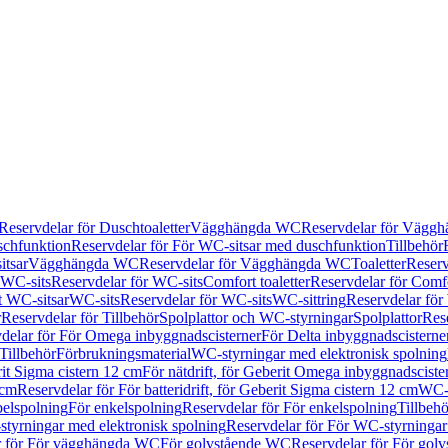
Reservdelar för Duschtoaletter
Vägghängda WC
Reservdelar för Vägg
schfunktion
Reservdelar för För WC-sitsar med duschfunktion
Tillbehör
itsar
Vägghängda WC
Reservdelar för Vägghängda WC
Toaletter
Reserv
WC-sits
Reservdelar för WC-sits
Comfort toaletter
Reservdelar för Comfo
t WC-sitsar
WC-sits
Reservdelar för WC-sits
WC-sittring
Reservdelar för
r
Reservdelar för Tillbehör
Spolplattor och WC-styrningar
Spolplattor
Rese
delar för För Omega inbyggnadscisterner
För Delta inbyggnadscisterne
Tillbehör
Förbrukningsmaterial
WC-styrningar med elektronisk spolning
rit Sigma cistern 12 cm
För nätdrift, för Geberit Omega inbyggnadscist
 cm
Reservdelar för För batteridrift, för Geberit Sigma cistern 12 cm
WC-s
belspolning
För enkelspolning
Reservdelar för För enkelspolning
Tillbeh
tyrningar med elektronisk spolning
Reservdelar för För WC-styrningar
r för För vägghängda WC
För golvstående WC
Reservdelar för För gol