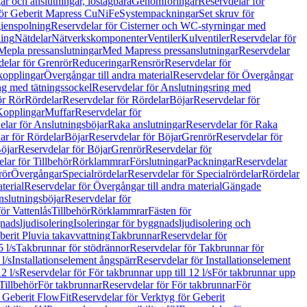
r och anslutningar, löstagbara
Genomföringar
Reservdelar för
för Geberit Mapress CuNiFe
Systempackningar
Set skruv för
ienspolning
Reservdelar för Cisterner och WC-styrningar med
ning
Nätdelar
Nätverkskomponenter
Ventiler
Kulventiler
Reservdelar för
Mepla pressanslutningar
Med Mapress pressanslutningar
Reservdelar
elar för Grenrör
Reduceringar
Rensrör
Reservdelar för
opplingar
Övergångar till andra material
Reservdelar för Övergångar
ng med tätningssockel
Reservdelar för Anslutningsring med
ör Rör
Rördelar
Reservdelar för Rördelar
Böjar
Reservdelar för
Kopplingar
Muffar
Reservdelar för
elar för Anslutningsböjar
Raka anslutningar
Reservdelar för Raka
ar för Rördelar
Böjar
Reservdelar för Böjar
Grenrör
Reservdelar för
öjar
Reservdelar för Böjar
Grenrör
Reservdelar för
lar för Tillbehör
Rörklammrar
Förslutningar
Packningar
Reservdelar
rör
Övergångar
Specialrördelar
Reservdelar för Specialrördelar
Rördelar
terial
Reservdelar för Övergångar till andra material
Gängade
slutningsböjar
Reservdelar för
ör Vattenlås
Tillbehör
Rörklammrar
Fästen för
gnadsljudisolering
Isoleringar för byggnadsljudisolering och
berit Pluvia takavvattning
Takbrunnar
Reservdelar för
 l/s
Takbrunnar för stödrännor
Reservdelar för Takbrunnar för
l/s
Installationselement ångspärr
Reservdelar för Installationselement
2 l/s
Reservdelar för För takbrunnar upp till 12 l/s
För takbrunnar upp
Tillbehör
För takbrunnar
Reservdelar för För takbrunnar
För
 Geberit FlowFit
Reservdelar för Verktyg för Geberit