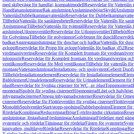
med skiljevägg för handfat, kompaktmodell
Reservdelar för Vattenlås
Handfatsanslutningar
Rak anslutning
Anslutningsböjar
Skydd
Anslutnin
Vattenlås
Dubbelkammarvattenlås
Reservdelar för Dubbelkammarvatte
Tillbehör
Vattenlås för sanitärenheter
Reservdelar för Vattenlås för sani
Anslutningar
Tillbehör
Vattenlås för tvättställ
Reservdelar för Vattenlås fö
anslutning
Utloppsventiler
Reservdelar för Utloppsventiler
Tillbehör
Res
för Golvränna
Tillbehör för golvrännor
Golvbrunn för dusch
Reservdela
badkar
Aggregatanslutningar för duschar och badkar
Vattenlås för dus
avlopp
Reservdelar för Propp för avlopp
Vattenlås för badkar, d52
Reser
vredmanövrering
Reservdelar för Komplett frontsats för vredmanövrer
inloppsrör
Reservdelar för Komplett frontsats för vredmanövrering och
ventilkonor
Reservdelar för Med ventilkonor
Tillbehör för vattenlås fö
montage
Vattenanslutningar
Installations- och spolsystem
Geberit Duof
Tillbehör
Installationselement
Reservdelar för Installationselement
Elem
Bidéelement
Urinalelement
Reservdelar för Urinalelement
Element för 
plast
Reservdelar för Synliga cisterner för WC, av plast
Toppmonterad
monterad
Spolrör för synliga cisterner
Högmonterad
Lågt och halvhögt
inbyggnadscisterner
Omega inbyggnadscisterner
Reservdelar för Omeg
cisterner
Reservdelar för Flottörventiler för synliga cisterner
Flottörvent
Monolith
Spolventiler
Start/stopp-spolning
Dubbelspolning
Element för 
Rördelar
Kopplingar
Reduceringar
Böjar
T-rör
Invändig cirkulation
Reser
anslutningar, löstagbara
Förslutningar
Anslutningar
Fördelare med gäng
systemrör och rördelar
Tätningar för rördelar
Fästen för systemrör
Syst
tappvatten, multilayer
Rördelar
Reservdelar för Rördelar
Kopplingar
Res
T-rör
Invändig cirkulation
Reservdelar för Invändig cirkulation
Övergång