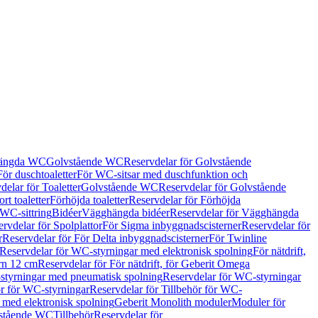
hängda WC
Golvstående WC
Reservdelar för Golvstående
För duschtoaletter
För WC-sitsar med duschfunktion och
delar för Toaletter
Golvstående WC
Reservdelar för Golvstående
rt toaletter
Förhöjda toaletter
Reservdelar för Förhöjda
 WC-sittring
Bidéer
Vägghängda bidéer
Reservdelar för Vägghängda
rvdelar för Spolplattor
För Sigma inbyggnadscisterner
Reservdelar för
r
Reservdelar för För Delta inbyggnadscisterner
För Twinline
Reservdelar för WC-styrningar med elektronisk spolning
För nätdrift,
ern 12 cm
Reservdelar för För nätdrift, för Geberit Omega
tyrningar med pneumatisk spolning
Reservdelar för WC-styrningar
ör för WC-styrningar
Reservdelar för Tillbehör för WC-
 med elektronisk spolning
Geberit Monolith moduler
Moduler för
vstående WC
Tillbehör
Reservdelar för