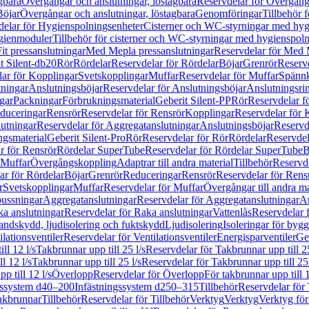
gbara
Övergångar och anslutningar, löstagbara
Reservdelar för Övergånga
Böjar
Övergångar och anslutningar, löstagbara
Genomföringar
Tillbehör 
delar för Hygienspolningsenheter
Cisterner och WC-styrningar med hyg
ygienmoduler
Tillbehör för cisterner och WC-styrningar med hygienspol
t pressanslutningar
Med Mepla pressanslutningar
Reservdelar för Med 
t Silent-db20
Rör
Rördelar
Reservdelar för Rördelar
Böjar
Grenrör
Reservd
ar för Kopplingar
Svetskopplingar
Muffar
Reservdelar för Muffar
Spännk
tningar
Anslutningsböjar
Reservdelar för Anslutningsböjar
Anslutningsri
gar
Packningar
Förbrukningsmaterial
Geberit Silent-PP
Rör
Reservdelar f
educeringar
Rensrör
Reservdelar för Rensrör
Kopplingar
Reservdelar för 
utningar
Reservdelar för Aggregatanslutningar
Anslutningsböjar
Reservd
ngsmaterial
Geberit Silent-Pro
Rör
Reservdelar för Rör
Rördelar
Reservdel
r för Rensrör
Rördelar SuperTube
Reservdelar för Rördelar SuperTube
B
 Muffar
Övergångskoppling
Adaptrar till andra material
Tillbehör
Reservde
ar för Rördelar
Böjar
Grenrör
Reduceringar
Rensrör
Reservdelar för Rens
r
Svetskopplingar
Muffar
Reservdelar för Muffar
Övergångar till andra ma
bussningar
Aggregatanslutningar
Reservdelar för Aggregatanslutningar
An
a anslutningar
Reservdelar för Raka anslutningar
Vattenlås
Reservdelar f
andskydd, ljudisolering och fuktskydd
Ljudisolering
Isoleringar för byg
ilationsventiler
Reservdelar för Ventilationsventiler
Energisparventiler
Ge
ll 12 l/s
Takbrunnar upp till 25 l/s
Reservdelar för Takbrunnar upp till 25
l 12 l/s
Takbrunnar upp till 25 l/s
Reservdelar för Takbrunnar upp till 25 
p till 12 l/s
Överlopp
Reservdelar för Överlopp
För takbrunnar upp till 1
gssystem d40–200
Infästningssystem d250–315
Tillbehör
Reservdelar för 
akbrunnar
Tillbehör
Reservdelar för Tillbehör
Verktyg
Verktyg
Verktyg för