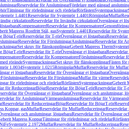
lutningar
Reservdelar för Anslutningar
Fördelare med gängad anslutnin
ehör
Tätningar för rörledningar och rördelar
Rörfästen
Systempackningar
stemrör 1.4401
Reservdelar för Systemrör 1.4401
Rörnipplar
Muffar
Rese
vändig cirkulation
Reservdelar för Invändig cirkulation
Övergångar ej lös
löstagbara
Kompensatorer
Reservdelar för Kompensatorer
Genomföringa
erit Mapress Rostfritt Stål, gas
Systemrör 1.4401
Reservdelar för Syste
ör Böjar
T-rör
Reservdelar för T-rör
Övergångar ej löstagbara
Reservdelar 
slutningar
Reservdelar för Förslutningar
Anslutningar
Reservdelar för An
ackningar
Set skruv för flänskopplingar
Geberit Mapress Therm
Systemr
ör Böjar
T-rör
Reservdelar för T-rör
Övergångar ej löstagbara
Reservdelar 
mpensatorer
Reservdelar för Kompensatorer
Förslutningar
Reservdelar fö
med rörände
Systempackningar
Set skruv för flänskopplingar
Fästen för
mrör 1.0034
Systemrör 1.0215
Rörnipplar
Muffar
Reservdelar för Muffar
ngar ej löstagbara
Reservdelar för Övergångar ej löstagbara
Övergångar 
r
Förslutningar
Reservdelar för Förslutningar
Muffar för värme
Reservdela
ingar för rörledningar och rördelar
Rörfästen
Systempackningar
Geberit 
ar för Reduceringar
Böjar
Reservdelar för Böjar
T-rör
Reservdelar för T-
servdelar för Övergångar ej löstagbara
Övergångar och anslutningar, lö
ervdelar för Anslutningar
Värmeanslutningar
Reservdelar för Värmeansl
ar
Reservdelar för Reduceringar
Böjar
Reservdelar för Böjar
T-rör
Reservde
ess Koppar, gas
Muffar
Reservdelar för Muffar
Reduceringar
Reservdelar 
Övergångar och anslutningar, löstagbara
Reservdelar för Övergångar och
 Geberit Mapress Koppar
Tätningar för rörledningar och rördelar
Rörfäste
uNiFe
Systemrör 2.1972
Muffar
Reservdelar för Muffar
Reduceringar
Rese