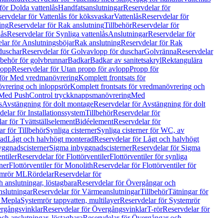
för Dolda vattenlås
Handfatsanslutningar
Reservdelar för
ervdelar för Vattenlås för köksvaskar
Vattenlås
Reservdelar för
ing
Reservdelar för Rak anslutning
Tillbehör
Reservdelar för
lås
Reservdelar för Synliga vattenlås
Anslutningar
Reservdelar för
lar för Anslutningsböjar
Rak anslutning
Reservdelar för Rak
duschar
Reservdelar för Golvavlopp för duschar
Golvränna
Reservdelar
lbehör för golvbrunnar
Badkar
Badkar av sanitetsakryl
Rektangulära
lopp
Reservdelar för Utan propp för avlopp
Propp för
 för Med vredmanövrering
Komplett frontsats för
vrering och inloppsrör
Komplett frontsats för vredmanövrering och
 Med PushControl tryckknappsmanövrering
Med
s
Avstängning för dolt montage
Reservdelar för Avstängning för dolt
elar för Installationssystem
Tillbehör
Reservdelar för
ar för Tvättställselement
Bidéelement
Reservdelar för
r för Tillbehör
Synliga cisterner
Synliga cisterner för WC, av
rad
Lågt och halvhögt monterad
Reservdelar för Lågt och halvhögt
yggnadscisterner
Sigma inbyggnadscisterner
Reservdelar för Sigma
ntiler
Reservdelar för Flottörventiler
Flottörventiler för synliga
ner
Flottörventiler för Monolith
Reservdelar för Flottörventiler för
emrör ML
Rördelar
Reservdelar för
 anslutningar, löstagbara
Reservdelar för Övergångar och
slutningar
Reservdelar för Värmeanslutningar
Tillbehör
Tätningar för
 Mepla
Systemrör tappvatten, multilayer
Reservdelar för Systemrör
rgångsvinklar
Reservdelar för Övergångsvinklar
T-rör
Reservdelar för
ch anslutningar, löstagbara
Reservdelar för Övergångar och