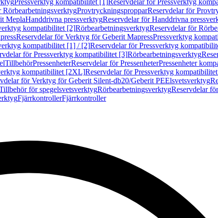
rktyg
Pressverktyg kompatibilitet [1]
Reservdelar för Pressverktyg kompati
r Rörbearbetningsverktyg
Provtryckningsproppar
Reservdelar för Provt
it Mepla
Handdrivna pressverktyg
Reservdelar för Handdrivna pressver
erktyg kompatibilitet [2]
Rörbearbetningsverktyg
Reservdelar för Rörbe
press
Reservdelar för Verktyg för Geberit Mapress
Pressverktyg kompatib
erktyg kompatibilitet [1] / [2]
Reservdelar för Pressverktyg kompatibilitet
vdelar för Pressverktyg kompatibilitet [3]
Rörbearbetningsverktyg
Reser
el
Tillbehör
Pressenheter
Reservdelar för Pressenheter
Pressenheter kompat
erktyg kompatibilitet [2XL]
Reservdelar för Pressverktyg kompatibilite
vdelar för Verktyg för Geberit Silent-db20/Geberit PE
Elsvetsverktyg
Re
Tillbehör för spegelsvetsverktyg
Rörbearbetningsverktyg
Reservdelar fö
erktyg
Fjärrkontroller
Fjärrkontroller