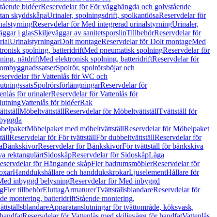
tående bidéer
Reservdelar för För vägghängda och golvstående
Utan skyddskåpa
Urinaler, spolningsdrift, spolkantlösa
Reservdelar för
nalstyrning
Reservdelar för Med integrerad urinalstyrning
Urinaler,
äggar i glas
Skiljeväggar av sanitetsporslin
Tillbehör
Reservdelar för
rial
Urinalstyrningar
Dolt montage
Reservdelar för Dolt montage
Med
onisk spolning, batteridrift
Med pneumatisk spolning
Reservdelar för
ing, nätdrift
Med elektronisk spolning, batteridrift
Reservdelar för
h ombyggnadssatser
Spolrör, spolrörsböjar och
servdelar för Vattenlås för WC och
utningssats
Spolrörsförlängningar
Reservdelar för
enlås för urinaler
Reservdelar för Vattenlås för
lutning
Vattenlås för bidéer
Rak
ttställ
Möbeltvättställ
Reservdelar för Möbeltvättställ
Tvättställ för
nbyggda
belpaket
Möbelpaket med möbeltvättställ
Reservdelar för Möbelpaket
täll
Reservdelar för För tvättställ
För dubbeltvättställ
Reservdelar för
a
Bänkskivor
Reservdelar för Bänkskivor
För tvättställ för bänkskiva
va rektangulärt
Sidoskåp
Reservdelar för Sidoskåp
Låga
eservdelar för Hängande skåp
Fler badrumsmöbler
Reservdelar för
oxar
Handdukshållare och handdukskrokar
Ljuselement
Hållare för
Med inbyggd belysning
Reservdelar för Med inbyggd
g
Fler tillbehör
Eluttag
Armaturer
Tvättställsblandare
Reservdelar för
de montering, batteridrift
Stående montering,
ättställsblandare
Apparatanslutningar för tvättområde, köksvask,
 handfat
Reservdelar för Vattenlås med skiljevägg för handfat
Vattenlås