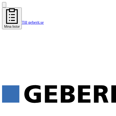
Till geberit.se
Mina listor