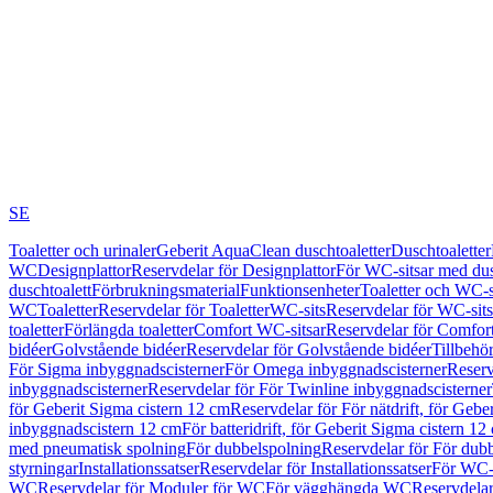
SE
Toaletter och urinaler
Geberit AquaClean duschtoaletter
Duschtoaletter
WC
Designplattor
Reservdelar för Designplattor
För WC-sitsar med du
duschtoalett
Förbrukningsmaterial
Funktionsenheter
Toaletter och WC-s
WC
Toaletter
Reservdelar för Toaletter
WC-sits
Reservdelar för WC-sits
toaletter
Förlängda toaletter
Comfort WC-sitsar
Reservdelar för Comfor
bidéer
Golvstående bidéer
Reservdelar för Golvstående bidéer
Tillbehö
För Sigma inbyggnadscisterner
För Omega inbyggnadscisterner
Reserv
inbyggnadscisterner
Reservdelar för För Twinline inbyggnadscisterner
för Geberit Sigma cistern 12 cm
Reservdelar för För nätdrift, för Gebe
inbyggnadscistern 12 cm
För batteridrift, för Geberit Sigma cistern 12
med pneumatisk spolning
För dubbelspolning
Reservdelar för För dub
styrningar
Installationssatser
Reservdelar för Installationssatser
För WC-s
WC
Reservdelar för Moduler för WC
För vägghängda WC
Reservdela