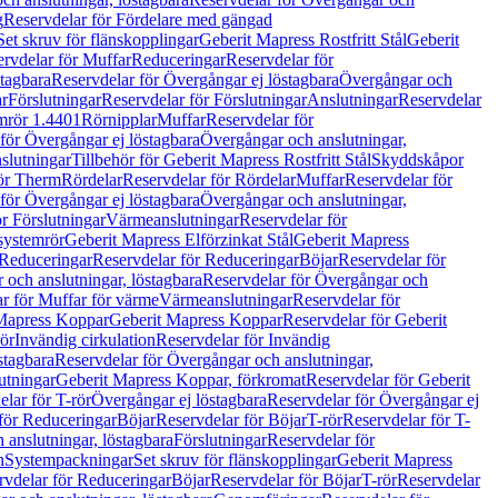
g
Reservdelar för Fördelare med gängad
Set skruv för flänskopplingar
Geberit Mapress Rostfritt Stål
Geberit
rvdelar för Muffar
Reduceringar
Reservdelar för
tagbara
Reservdelar för Övergångar ej löstagbara
Övergångar och
r
Förslutningar
Reservdelar för Förslutningar
Anslutningar
Reservdelar
mrör 1.4401
Rörnipplar
Muffar
Reservdelar för
för Övergångar ej löstagbara
Övergångar och anslutningar,
slutningar
Tillbehör för Geberit Mapress Rostfritt Stål
Skyddskåpor
ör Therm
Rördelar
Reservdelar för Rördelar
Muffar
Reservdelar för
för Övergångar ej löstagbara
Övergångar och anslutningar,
r Förslutningar
Värmeanslutningar
Reservdelar för
 systemrör
Geberit Mapress Elförzinkat Stål
Geberit Mapress
Reduceringar
Reservdelar för Reduceringar
Böjar
Reservdelar för
och anslutningar, löstagbara
Reservdelar för Övergångar och
r för Muffar för värme
Värmeanslutningar
Reservdelar för
Mapress Koppar
Geberit Mapress Koppar
Reservdelar för Geberit
rör
Invändig cirkulation
Reservdelar för Invändig
stagbara
Reservdelar för Övergångar och anslutningar,
utningar
Geberit Mapress Koppar, förkromat
Reservdelar för Geberit
lar för T-rör
Övergångar ej löstagbara
Reservdelar för Övergångar ej
för Reduceringar
Böjar
Reservdelar för Böjar
T-rör
Reservdelar för T-
 anslutningar, löstagbara
Förslutningar
Reservdelar för
n
Systempackningar
Set skruv för flänskopplingar
Geberit Mapress
rvdelar för Reduceringar
Böjar
Reservdelar för Böjar
T-rör
Reservdelar