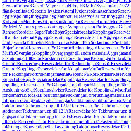
för T-rör
Övergångar ej löstagbara
Reservdelar för Övergångar ej lösta
Genomföringar
Geberit Mapress CuNiFe, FKM blå
Systemrör 2.1972
flänskopplingar
Geberits hygiensystem
Hygienspolningsenheter
Reserv
hygienspolning
Inbyggda hygienmoduler
Reservdelar för Inbyggda h
Kulventiler
Med FlowFit pressanslutningar
Reservdelar för Med FlowFi
för Med Mapress pressanslutningar
Avloppssystem för byggnad
Geberi
Rensrör
Rördelar SuperTube
Böjar
Specialrördelar
Kopplingar
Reservdel
till andra material
Aggregatanslutningar
Reservdelar för Aggregatanslu
tätningssockel
Tillbehör
Rörklammrar
Fästen för rörklammrar
Förslutnin
Böjar
Grenrör
Reservdelar för Grenrör
Reduceringar
Reservdelar för R
Muffar
Övergångskoppling
Övergångar till andra material
Aggregatansl
anslutningar
Tillbehör
Rörklammrar
Förslutningar
Packningar
Förbrukni
Grenrör
Reduceringar
Reservdelar för Reduceringar
Rensrör
Reservdela
Grenrör
Kopplingar
Reservdelar för Kopplingar
Muffar
Reservdelar för
för Packningar
Förbrukningsmaterial
Geberit PE
Rör
Rördelar
Reservdel
SuperTube
Böjar
Specialrördelar
Kopplingar
Reservdelar för Kopplinga
kopplingar
Reservdelar för Gängade kopplingar
Flänskopplingar
Fläns
Anslutningsböjar
Kopplingshylsor
Reservdelar för Kopplingshylsor
Rak
rörklammrar
Stödskal
Förslutningar
Packningar
Förbrukningsmaterial
Br
luftljudsisolering
Fuktskydd
Tätningar
Ventilationsventil för avlopp
Vent
Takbrunnar
Takbrunnar upp till 12 l/s
Reservdelar för Takbrunnar upp ti
stödrännor
Takbrunnar upp till 12 l/s
Reservdelar för Takbrunnar upp til
ångspärr
För takbrunnar upp till 12 l/s
Reservdelar för För takbrunnar up
till 25 l/s
Reservdelar för För takbrunnar upp till 25 l/s
Fästen
Infästnin
infästningar
Konventionell takavvattning
Takbrunnar
Reservdelar för T