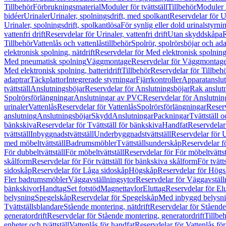
Tillbehör
Förbrukningsmaterial
Moduler för tvättställ
Tillbehör
Moduler 
bidéer
Urinaler
Urinaler, spolningsdrift, med spolkant
Reservdelar för U
Urinaler, spolningsdrift, spolkantlösa
För synlig eller dold urinalstyrni
vattenfri drift
Reservdelar för Urinaler, vattenfri drift
Utan skyddskåpa
R
Tillbehör
Vattenlås och vattenlåstillbehör
Spolrör, spolrörsböjar och ada
elektronisk spolning, nätdrift
Reservdelar för Med elektronisk spolning,
Med pneumatisk spolning
Väggmontage
Reservdelar för Väggmontag
Med elektronisk spolning, batteridrift
Tillbehör
Reservdelar för Tillbeh
adaptrar
Täckplattor
Integrerade styrningar
Fjärrkontroller
Apparatanslutn
tvättställ
Anslutningsböjar
Reservdelar för Anslutningsböjar
Rak anslut
Spolrörsförlängningar
Anslutningar av PVC
Reservdelar för Anslutni
urinaler
Vattenlås
Reservdelar för Vattenlås
Spolrörsförlängningar
Reserv
anslutning
Anslutningsböjar
Skydd
Anslutningar
Packningar
Tvättställ
bänkskiva
Reservdelar för Tvättställ för bänkskiva
Handfat
Reservdelar
tvättställ
Inbyggnadstvättställ
Underbyggnadstvättställ
Reservdelar för 
med möbeltvättställ
Badrumsmöbler
Tvättställsunderskåp
Reservdelar f
För dubbeltvättställ
För möbeltvättställ
Reservdelar för För möbeltvättst
skålform
Reservdelar för För tvättställ för bänkskiva skålform
För tvätt
sidoskåp
Reservdelar för Låga sidoskåp
Högskåp
Reservdelar för Hög
Fler badrumsmöbler
Väggavställningsytor
Reservdelar för Väggavställ
bänkskivor
Handtag
Set fotstöd
Magnettavlor
Eluttag
Reservdelar för El
belysning
Spegelskåp
Reservdelar för Spegelskåp
Med inbyggd belysn
Tvättställsblandare
Stående montering, nätdrift
Reservdelar för Stående
generatordrift
Reservdelar för Stående montering, generatordrift
Tillbe
enheter och tvättställ
Vattenlås för handfat
Reservdelar för Vattenlås fö