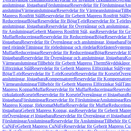
anslutningar, löstagbara
Förslutningar
Reservdelar för Förslutningar
Ans
anslutning
Värmeanslutningar
Reservdelar för Värmeanslutningar
Tillb
Mapress Rostfritt Stål
Reservdelar för Geberit Mapress Rostfritt Stål
Sy
Reduceringar
Böjar
Reservdelar för Böjar
T-rör
Reservdelar för T-rör
In
anslutningar, löstagbara
Reservdelar för Övergångar och anslutningar, 
för Anslutningar
Geberit Mapress Rostfritt Stål, gas
Reservdelar för Geb
Muffar
Reduceringar
Reservdelar för Reduceringar
Böjar
Reservdelar f
löstagbara
Reservdelar för Övergångar och anslutningar, löstagbara
För
med rörände
Tätningar för rörledningar och rördelar
Rörfästen
Systemp
Muffar
Reduceringar
Reservdelar för Reduceringar
Böjar
Reservdelar f
löstagbara
Reservdelar för Övergångar och anslutningar, löstagbara
Ko
Värmeanslutningar
Tillbehör för Geberit Mapress Therm
Skyddskåpor 
Elförzinkat Stål
Reservdelar för Geberit Mapress Elförzinkat Stål
Syste
Böjar
T-rör
Reservdelar för T-rör
Korsrör
Reservdelar för Korsrör
Övergå
anslutningar, löstagbara
Kompensatorer
Reservdelar för Kompensatore
Värmeanslutningar
Tillbehör för Geberit Mapress Elförzinkat Stål
Tätn
Mapress Koppar
Muffar
Reservdelar för Muffar
Reduceringar
Reservdel
cirkulation
Korsrör
Reservdelar för Korsrör
Övergångar ej löstagbara
Re
löstagbara
Förslutningar
Reservdelar för Förslutningar
Anslutningar
Res
Mapress Koppar, förkromat
Muffar
Reservdelar för Muffar
Reducering
löstagbara
Geberit Mapress Koppar, gas
Reservdelar för Geberit Mapr
rör
Övergångar ej löstagbara
Reservdelar för Övergångar ej löstagbara
Förslutningar
Anslutningar
Reservdelar för Anslutningar
Tillbehör för
CuNiFe
Geberit Mapress CuNiFe
Reservdelar för Geberit Mapress C