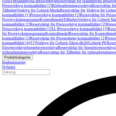
FlowFit
Handdrivna pressverktyg
Reservdelar för Handdrivna pressve
Pressverktyg kompatibilitet [2]
Rörbearbetningsverktyg
Reservdelar fö
Tillbehör
Verktyg för Geberit Mepla
Reservdelar för Verktyg för Geber
kompatibilitet [1]
Pressverktyg kompatibilitet [2]
Reservdelar för Pressv
Provtryckningsproppar
Kontrollmedel
Tillbehör
Verktyg för Geberit Ma
kompatibilitet [2]
Reservdelar för Pressverktyg kompatibilitet [2]
Pressv
Pressverktyg kompatibilitet [2XL]
Pressverktyg kompatibilitet [3]
Reser
för Provtryckningsproppar
Kontrollmedel
Reservdelar för Kontrollmed
kompatibilitet [2]
Reservdelar för Pressenheter kompatibilitet [2]
Pressv
kompatibilitet [4]/[2]
Verktyg för Geberit Silent-db20/Geberit PE
Reser
Elsvetsverktyg
Spegelsvetsverktyg
Reservdelar för Spegelsvetsverktyg
rörbearbetningsverktyg
Reservdelar för Tillbehör för rörbearbetningsv
Produktkategorier
Badrumsserier
Nyheter